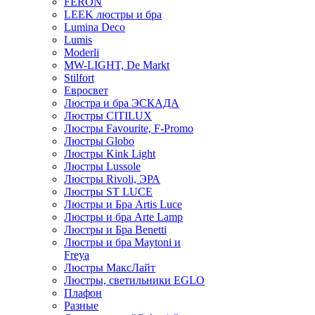
FERON
LEEK люстры и бра
Lumina Deco
Lumis
Moderli
MW-LIGHT, De Markt
Stilfort
Евросвет
Люстра и бра ЭСКАДА
Люстры CITILUX
Люстры Favourite, F-Promo
Люстры Globo
Люстры Kink Light
Люстры Lussole
Люстры Rivoli, ЭРА
Люстры ST LUCE
Люстры и Бра Artis Luce
Люстры и бра Arte Lamp
Люстры и Бра Benetti
Люстры и бра Maytoni и
Freya
Люстры МаксЛайт
Люстры, светильники EGLO
Плафон
Разные