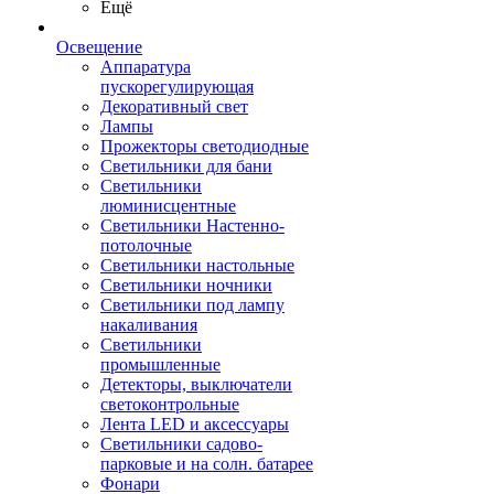
Ещё
Освещение
Аппаратура
пускорегулирующая
Декоративный свет
Лампы
Прожекторы светодиодные
Светильники для бани
Светильники
люминисцентные
Светильники Настенно-
потолочные
Светильники настольные
Светильники ночники
Светильники под лампу
накаливания
Светильники
промышленные
Детекторы, выключатели
светоконтрольные
Лента LED и аксессуары
Светильники садово-
парковые и на солн. батарее
Фонари