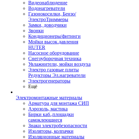
Видеонаблюдение
Водонагреватели
Газонокосилки, Бензо/
ЭлектроТриммеры
Замки, доводчики
Звонки
Кондиционеры/фитинги
Мойки высок.давления
HUTER
Насосное оборудование
Снегоуборочная техника
Увлажнители, мойки воздуха
Электро газовые плиты
Редукторы Эл.нагреватели
Электрогенераторы
Ещё
Электромонтажные материалы
Арматура для монтажа СИП
Аэрозоль, мастика
Бирки каб.,площадки
самоклеющиеся
Знаки электробезопасности
Изоляторы, колпачки
Изоляционные материалы