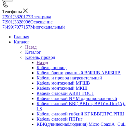
Телефоны
7(901)3820177
Электрика
7(901)3328996
Освещение
7(499)7077157
Многоканальный
Главная
Каталог
Назад
Каталог
Кабель, провод
Назад
Кабель, провод
Кабель бронированный ВбБШВ АВББШВ
Кабель и провод нагревательный
Кабель монтажный МГШВ
Кабель монтажный МКШ
Кабель силовой АВВГ ГОСТ
Кабель силовой NYM однопроволочный
Кабель силовой ВВГ, ВВГнг, ВВГбм-Пнг(А)-
LS
Кабель силовой гибкий КГ,КВВГ,ПРС,РПШ
Кабель силовой ППГнг
КВК(д/видеонаблюдения) Micro CoaxiA+CuL