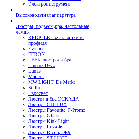
Электроинструмент
Высоковольтная аппаратура
Люстры, подвесы,бра, настольные
лампы
REDIGLE светильники из
профиля
Evoluce
FERON
LEEK люстры и бра
Lumina Deco
Lumis
Moderli
MW-LIGHT, De Markt
Stilfort
Евросвет
Люстра и бра ЭСКАДА
Люстры CITILUX
Люстры Favourite, F-Promo
Люстры Globo
Люстры Kink Light
Люстры Lussole
Люстры Rivoli, ЭРА
Люстры ST LUCE