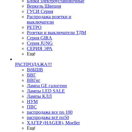
Блоки электроустановочные
Веркель Швеция
ГУСИ Серия
Распродажа розетки и
выключатели
РЕТРО
Розетки и выключатели ТДМ
Серия GIRA
Серия JUNG
СЕРИЯ ЭРА
Ещё
РАСПРОДАЖА!!!
ВбБШВ
ВВГ
ВВГнг
Лампа GE галогенн
Лампы LED SALE
Лампы КЛЛ
НУМ
ПВС
распродажа все по 100
распродажа всё по50
ХАГЕР (HAGER), Moeller
Ещё