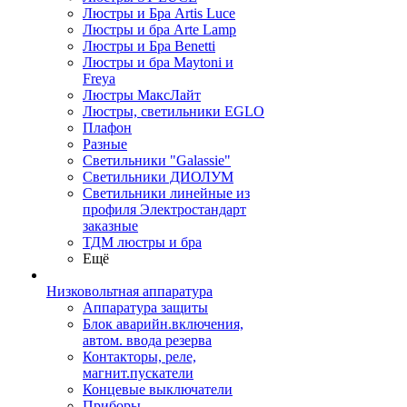
Люстры и Бра Artis Luce
Люстры и бра Arte Lamp
Люстры и Бра Benetti
Люстры и бра Maytoni и
Freya
Люстры МаксЛайт
Люстры, светильники EGLO
Плафон
Разные
Светильники "Galassie"
Светильники ДИОЛУМ
Светильники линейные из
профиля Электростандарт
заказные
ТДМ люстры и бра
Ещё
Низковольтная аппаратура
Аппаратура защиты
Блок аварийн.включения,
автом. ввода резерва
Контакторы, реле,
магнит.пускатели
Концевые выключатели
Приборы