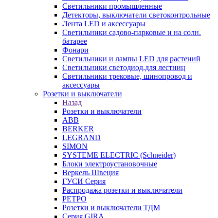
Светильники промышленные
Детекторы, выключатели светоконтрольные
Лента LED и аксессуары
Светильники садово-парковые и на солн.
батарее
Фонари
Светильники и лампы LED для растений
Светильники светодиод.для лестниц
Светильники трековые, шинопровод и
аксессуары
Розетки и выключатели
Назад
Розетки и выключатели
ABB
BERKER
LEGRAND
SIMON
SYSTEME ELECTRIC (Schneider)
Блоки электроустановочные
Веркель Швеция
ГУСИ Серия
Распродажа розетки и выключатели
РЕТРО
Розетки и выключатели ТДМ
Серия GIRA