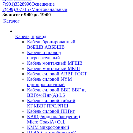
7(901)3328996
Освещение
7(499)7077157
Многоканальный
Звоните с 9:00 до 19:00
Каталог
Кабель, провод
Кабель бронированный
ВбБШВ АВББШВ
Кабель и провод
нагревательный
Кабель монтажный МГШВ
Кабель монтажный МКШ
Кабель силовой АВВГ ГОСТ
Кабель силовой NYM
однопроволочный
Кабель силовой ВВГ, ВВГнг,
ВВГбм-Пнг(А)-LS
Кабель силовой гибкий
КГ,КВВГ,ПРС,РПШ
Кабель силовой ППГнг
КВК(д/видеонаблюдения)
Micro CoaxiA+CuL
КММ микрофонный
ПГВА (автомобильный)