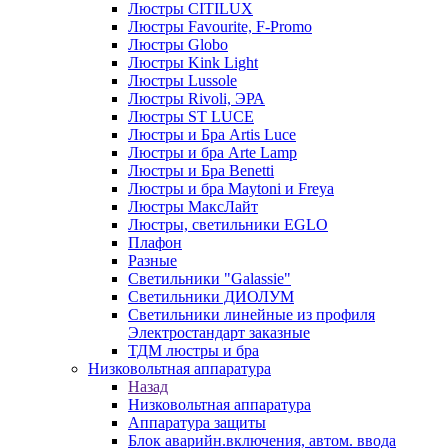
Люстры CITILUX
Люстры Favourite, F-Promo
Люстры Globo
Люстры Kink Light
Люстры Lussole
Люстры Rivoli, ЭРА
Люстры ST LUCE
Люстры и Бра Artis Luce
Люстры и бра Arte Lamp
Люстры и Бра Benetti
Люстры и бра Maytoni и Freya
Люстры МаксЛайт
Люстры, светильники EGLO
Плафон
Разные
Светильники "Galassie"
Светильники ДИОЛУМ
Светильники линейные из профиля
Электростандарт заказные
ТДМ люстры и бра
Низковольтная аппаратура
Назад
Низковольтная аппаратура
Аппаратура защиты
Блок аварийн.включения, автом. ввода