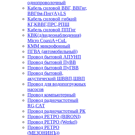
однопроволочный
Кабель силовой ВВГ, ВВГнг,
ВВГбм-Пнг(А)-LS
Кабель силовой гибкий
КГ,КВВГ,ПРС,РПШ
Кабель силовой ППГнг
КВК(д/видеонаблюдения)
Micro CoaxiA+CuL
КММ микрофонный
ПГВА (автомобильный)
Провод бытовой АПУНП
Провод бытовой ПуВВ
Провод бытовой ПуГВВ
Провод бытовой,
акустический ШВВП,ШВП
Провод для водопогружных
насосов
Провод компьютерный
Провод радиочастотный
RG,САТ
Провод радиочастотный РК
Провод РЕТРО (BIRONI)
Провод РЕТРО (Werkel)
Провод РЕТРО
(МЕЗОНИНЪ))