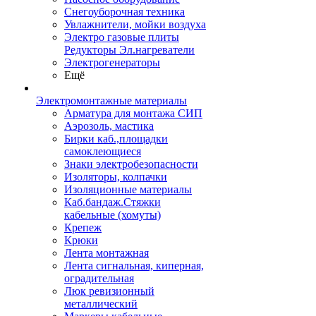
Снегоуборочная техника
Увлажнители, мойки воздуха
Электро газовые плиты
Редукторы Эл.нагреватели
Электрогенераторы
Ещё
Электромонтажные материалы
Арматура для монтажа СИП
Аэрозоль, мастика
Бирки каб.,площадки
самоклеющиеся
Знаки электробезопасности
Изоляторы, колпачки
Изоляционные материалы
Каб.бандаж.Стяжки
кабельные (хомуты)
Крепеж
Крюки
Лента монтажная
Лента сигнальная, киперная,
оградительная
Люк ревизионный
металлический