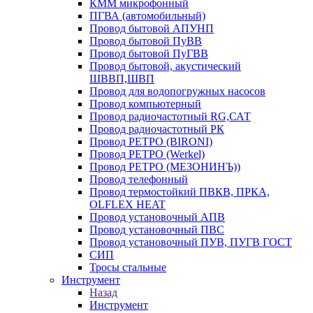
КММ микрофонный
ПГВА (автомобильный)
Провод бытовой АПУНП
Провод бытовой ПуВВ
Провод бытовой ПуГВВ
Провод бытовой, акустический
ШВВП,ШВП
Провод для водопогружных насосов
Провод компьютерный
Провод радиочастотный RG,САТ
Провод радиочастотный РК
Провод РЕТРО (BIRONI)
Провод РЕТРО (Werkel)
Провод РЕТРО (МЕЗОНИНЪ))
Провод телефонный
Провод термостойкий ПВКВ, ПРКА,
OLFLEX HEAT
Провод установочный АПВ
Провод установочный ПВС
Провод установочный ПУВ, ПУГВ ГОСТ
СИП
Тросы стальные
Инструмент
Назад
Инструмент