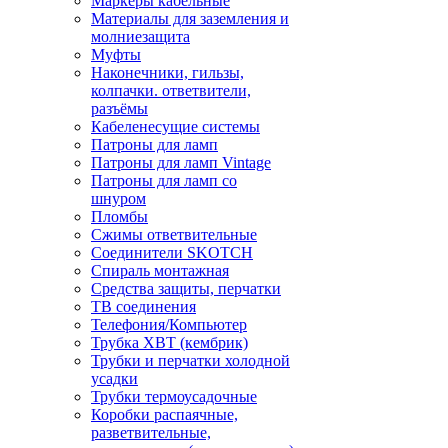
Маркеры кабельные
Материалы для заземления и
молниезащита
Муфты
Наконечники, гильзы,
колпачки. ответвители,
разъёмы
Кабеленесущие системы
Патроны для ламп
Патроны для ламп Vintage
Патроны для ламп со
шнуром
Пломбы
Сжимы ответвительные
Соединители SKOTCH
Спираль монтажная
Средства защиты, перчатки
ТВ соединения
Телефония/Компьютер
Трубка ХВТ (кембрик)
Трубки и перчатки холодной
усадки
Трубки термоусадочные
Коробки распаячные,
разветвительные,