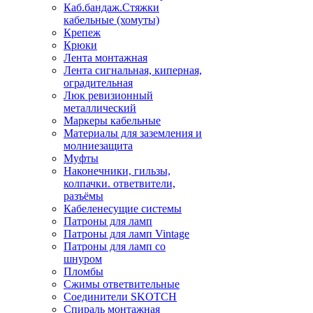
Каб.бандаж.Стяжки
кабельные (хомуты)
Крепеж
Крюки
Лента монтажная
Лента сигнальная, киперная,
оградительная
Люк ревизионный
металлический
Маркеры кабельные
Материалы для заземления и
молниезащита
Муфты
Наконечники, гильзы,
колпачки. ответвители,
разъёмы
Кабеленесущие системы
Патроны для ламп
Патроны для ламп Vintage
Патроны для ламп со
шнуром
Пломбы
Сжимы ответвительные
Соединители SKOTCH
Спираль монтажная