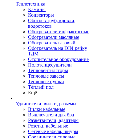
Теплотехника
Камины
Конвекторы
Обогрев труб, кровли,
водостоков
Обогреватели инфрактасные
Обогреватели масляные
Обогреватель газовый
Обогреватель на DIN-рейку
ТДМ
Отопительное оборудование
Полотенцесушители
Тепловентиляторы
Тепловые завесы
Тепловые пушки
Тёплый пол
Ещё
Удлинители, вилки, разьемы
Вилки кабельные
Выключатели для бра
Разветвители, адаптеры
Розетки кабельные
Сетевые кабеля, шнуры
Соединители силовые