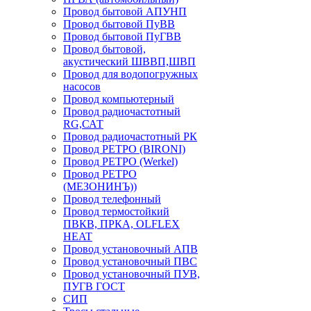
Провод бытовой АПУНП
Провод бытовой ПуВВ
Провод бытовой ПуГВВ
Провод бытовой,
акустический ШВВП,ШВП
Провод для водопогружных
насосов
Провод компьютерный
Провод радиочастотный
RG,САТ
Провод радиочастотный РК
Провод РЕТРО (BIRONI)
Провод РЕТРО (Werkel)
Провод РЕТРО
(МЕЗОНИНЪ))
Провод телефонный
Провод термостойкий
ПВКВ, ПРКА, OLFLEX
HEAT
Провод установочный АПВ
Провод установочный ПВС
Провод установочный ПУВ,
ПУГВ ГОСТ
СИП