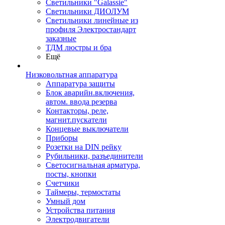
Светильники "Galassie"
Светильники ДИОЛУМ
Светильники линейные из
профиля Электростандарт
заказные
ТДМ люстры и бра
Ещё
Низковольтная аппаратура
Аппаратура защиты
Блок аварийн.включения,
автом. ввода резерва
Контакторы, реле,
магнит.пускатели
Концевые выключатели
Приборы
Розетки на DIN рейку
Рубильники, разъединители
Светосигнальная арматура,
посты, кнопки
Счетчики
Таймеры, термостаты
Умный дом
Устройства питания
Электродвигатели