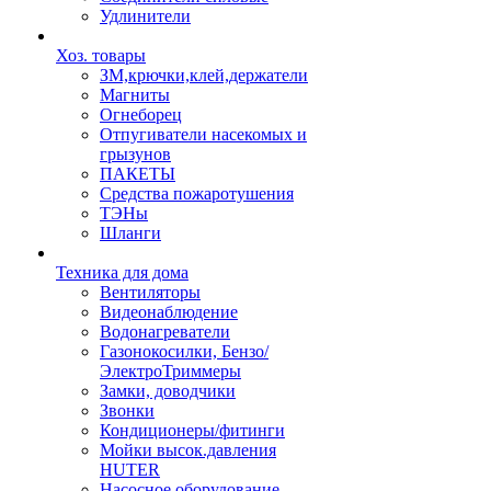
Удлинители
Хоз. товары
ЗМ,крючки,клей,держатели
Магниты
Огнеборец
Отпугиватели насекомых и
грызунов
ПАКЕТЫ
Средства пожаротушения
ТЭНы
Шланги
Техника для дома
Вентиляторы
Видеонаблюдение
Водонагреватели
Газонокосилки, Бензо/
ЭлектроТриммеры
Замки, доводчики
Звонки
Кондиционеры/фитинги
Мойки высок.давления
HUTER
Насосное оборудование