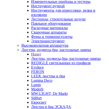
Измерительные приборы и тестеры
Инструмент ручной
Инструменты для опрессовки, резки и
изоляции
Лестницы, строительные ходули
Паяльное оборудование
Расходные материалы
Сварочные аппараты
Фены и термопистолеты
Электроинструмент
Высоковольтная аппаратура
Люстры, подвесы,бра, настольные лампы
Назад
Люстры, подвесы,бра, настольные лампы
REDIGLE светильники из профиля
Evoluce
FERON
LEEK люстры и бра
Lumina Deco
Lumis
Moderli
MW-LIGHT, De Markt
Stilfort
Евросвет
Люстра и бра ЭСКАДА