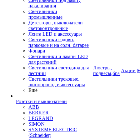
Светильники под лампу
накаливания
Светильники
промышленные
Детекторы, выключатели
светоконтрольные
Лента LED и аксессуары
Светильники садово-
парковые и на солн. батарее
Фонари
Светильники и лампы LED
для растений
Светильники светодиод.для
Люстры,
Акции
М
лестниц
подвесы,бра
Светильники трековые,
шинопровод и аксессуары
Ещё
Розетки и выключатели
ABB
BERKER
LEGRAND
SIMON
SYSTEME ELECTRIC
(Schneider)