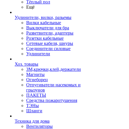
Тёплый пол
Ещё
Удлинители, вилки, разьемы
Вилки кабельные
Выключатели для бра
Разветвители, адаптеры
Розетки кабельные
Сетевые кабеля, шнуры
Соединители силовые
Удлинители
Хоз. товары
ЗМ,крючки,клей,держатели
Магниты
Огнеборец
Отпугиватели насекомых и
грызунов
ПАКЕТЫ
Средства пожаротушения
ТЭНы
Шланги
Техника для дома
Вентиляторы