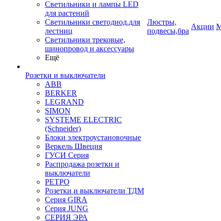
Светильники и лампы LED
для растений
Светильники светодиод.для
Люстры,
Акции
М
лестниц
подвесы,бра
Светильники трековые,
шинопровод и аксессуары
Ещё
Розетки и выключатели
ABB
BERKER
LEGRAND
SIMON
SYSTEME ELECTRIC
(Schneider)
Блоки электроустановочные
Веркель Швеция
ГУСИ Серия
Распродажа розетки и
выключатели
РЕТРО
Розетки и выключатели ТДМ
Серия GIRA
Серия JUNG
СЕРИЯ ЭРА