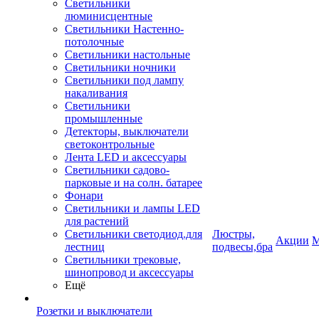
Светильники
люминисцентные
Светильники Настенно-
потолочные
Светильники настольные
Светильники ночники
Светильники под лампу
накаливания
Светильники
промышленные
Детекторы, выключатели
светоконтрольные
Лента LED и аксессуары
Светильники садово-
парковые и на солн. батарее
Фонари
Светильники и лампы LED
для растений
Светильники светодиод.для
Люстры,
Акции
М
лестниц
подвесы,бра
Светильники трековые,
шинопровод и аксессуары
Ещё
Розетки и выключатели