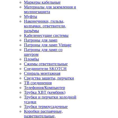
Маркеры кабельные
Материалы для заземления и
молниезащита
Муфты
Наконечники, гильзы,
колпачки. ответвители,
разъёмы
Кабеленесущие системы
Патроны для ламп
Патроны для ламп Vintage
Патроны для ламп со
шнуром
Пломбы
Сжимы ответвительные
Соединители SKOTCH
Спираль монтажная
Средства защиты, перчатки
ТВ соединения
Телефония/Компьютер
Трубка ХВТ (кембрик)
Трубки и перчатки холодной
усадки
Трубки термоусадочные
Коробки распаячные,
разветвительные,