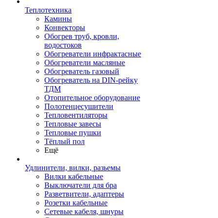
Теплотехника
Камины
Конвекторы
Обогрев труб, кровли,
водостоков
Обогреватели инфрактасные
Обогреватели масляные
Обогреватель газовый
Обогреватель на DIN-рейку
ТДМ
Отопительное оборудование
Полотенцесушители
Тепловентиляторы
Тепловые завесы
Тепловые пушки
Тёплый пол
Ещё
Удлинители, вилки, разьемы
Вилки кабельные
Выключатели для бра
Разветвители, адаптеры
Розетки кабельные
Сетевые кабеля, шнуры