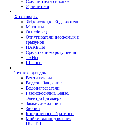
Соединители силовые
Удлинители
Хоз. товары
ЗМ,крючки,клей,держатели
Магниты
Огнеборец
Отпугиватели насекомых и
грызунов
ПАКЕТЫ
Средства пожаротушения
ТЭНы
Шланги
Техника для дома
Вентиляторы
Видеонаблюдение
Водонагреватели
Газонокосилки, Бензо/
ЭлектроТриммеры
Замки, доводчики
Звонки
Кондиционеры/фитинги
Мойки высок.давления
HUTER