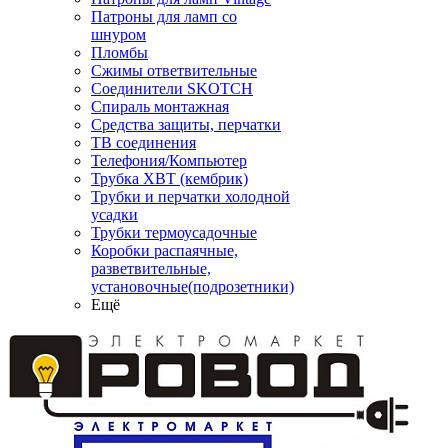
Патроны для ламп со
шнуром
Пломбы
Сжимы ответвительные
Соединители SKOTCH
Спираль монтажная
Средства защиты, перчатки
ТВ соединения
Телефония/Компьютер
Трубка ХВТ (кембрик)
Трубки и перчатки холодной
усадки
Трубки термоусадочные
Коробки распаячные,
разветвительные,
установочные(подрозетники)
Ещё