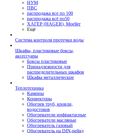
НУМ
ПВС
распродажа все по 100
распродажа всё по50
ХАГЕР (HAGER), Moeller
Ещё
Система контроля протечки воды
Шкафы, пластиковые боксы,
аксессуары
Боксы пластиковые
Принадлежности для
распределительных шкафов
Шкафы металлические
Теплотехника
Камины
Конвекторы
Обогрев труб, кровли,
водостоков
Обогреватели инфрактасные
Обогреватели масляные
Обогреватель газовый
Обогреватель на DIN-рейку