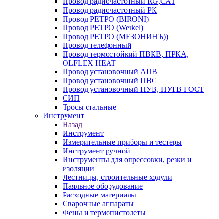
Провод радиочастотный RG,САТ
Провод радиочастотный РК
Провод РЕТРО (BIRONI)
Провод РЕТРО (Werkel)
Провод РЕТРО (МЕЗОНИНЪ))
Провод телефонный
Провод термостойкий ПВКВ, ПРКА,
OLFLEX HEAT
Провод установочный АПВ
Провод установочный ПВС
Провод установочный ПУВ, ПУГВ ГОСТ
СИП
Тросы стальные
Инструмент
Назад
Инструмент
Измерительные приборы и тестеры
Инструмент ручной
Инструменты для опрессовки, резки и
изоляции
Лестницы, строительные ходули
Паяльное оборудование
Расходные материалы
Сварочные аппараты
Фены и термопистолеты