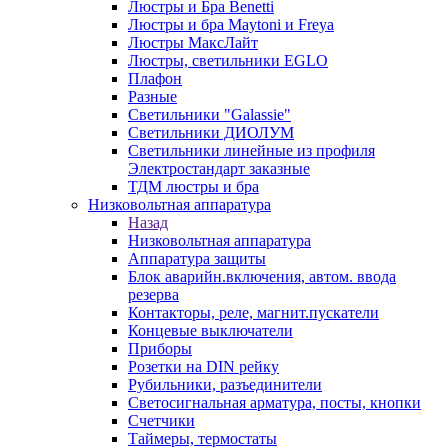
Люстры и Бра Benetti
Люстры и бра Maytoni и Freya
Люстры МаксЛайт
Люстры, светильники EGLO
Плафон
Разные
Светильники "Galassie"
Светильники ДИОЛУМ
Светильники линейные из профиля
Электростандарт заказные
ТДМ люстры и бра
Низковольтная аппаратура
Назад
Низковольтная аппаратура
Аппаратура защиты
Блок аварийн.включения, автом. ввода
резерва
Контакторы, реле, магнит.пускатели
Концевые выключатели
Приборы
Розетки на DIN рейку
Рубильники, разъединители
Светосигнальная арматура, посты, кнопки
Счетчики
Таймеры, термостаты