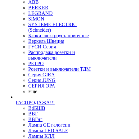
ABB
BERKER
LEGRAND
SIMON
SYSTEME ELECTRIC
(Schneider)
Блоки электроустановочные
Веркель Швеция
ГУСИ Серия
Распродажа розетки и
выключатели
РЕТРО
Розетки и выключатели ТДМ
Серия GIRA
Серия JUNG
СЕРИЯ ЭРА
Ещё
РАСПРОДАЖА!!!
ВбБШВ
ВВГ
ВВГнг
Лампа GE галогенн
Лампы LED SALE
Лампы КЛЛ