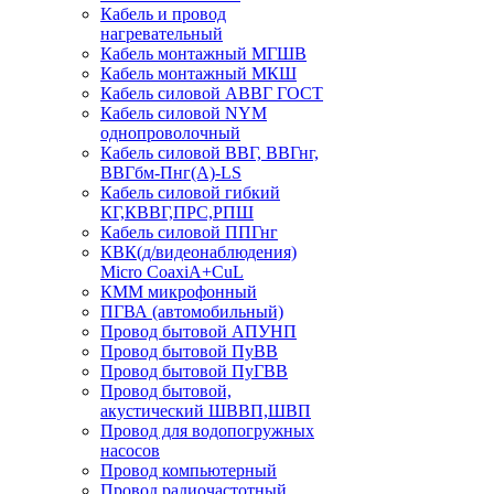
Кабель и провод
нагревательный
Кабель монтажный МГШВ
Кабель монтажный МКШ
Кабель силовой АВВГ ГОСТ
Кабель силовой NYM
однопроволочный
Кабель силовой ВВГ, ВВГнг,
ВВГбм-Пнг(А)-LS
Кабель силовой гибкий
КГ,КВВГ,ПРС,РПШ
Кабель силовой ППГнг
КВК(д/видеонаблюдения)
Micro CoaxiA+CuL
КММ микрофонный
ПГВА (автомобильный)
Провод бытовой АПУНП
Провод бытовой ПуВВ
Провод бытовой ПуГВВ
Провод бытовой,
акустический ШВВП,ШВП
Провод для водопогружных
насосов
Провод компьютерный
Провод радиочастотный