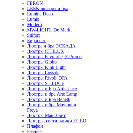
FERON
LEEK люстры и бра
Lumina Deco
Lumis
Moderli
MW-LIGHT, De Markt
Stilfort
Евросвет
Люстра и бра ЭСКАДА
Люстры CITILUX
Люстры Favourite, F-Promo
Люстры Globo
Люстры Kink Light
Люстры Lussole
Люстры Rivoli, ЭРА
Люстры ST LUCE
Люстры и Бра Artis Luce
Люстры и бра Arte Lamp
Люстры и Бра Benetti
Люстры и бра Maytoni и
Freya
Люстры МаксЛайт
Люстры, светильники EGLO
Плафон
Разные