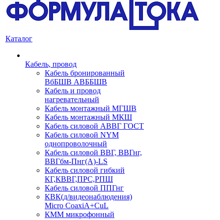
Каталог
Кабель, провод
Кабель бронированный
ВбБШВ АВББШВ
Кабель и провод
нагревательный
Кабель монтажный МГШВ
Кабель монтажный МКШ
Кабель силовой АВВГ ГОСТ
Кабель силовой NYM
однопроволочный
Кабель силовой ВВГ, ВВГнг,
ВВГбм-Пнг(А)-LS
Кабель силовой гибкий
КГ,КВВГ,ПРС,РПШ
Кабель силовой ППГнг
КВК(д/видеонаблюдения)
Micro CoaxiA+CuL
КММ микрофонный