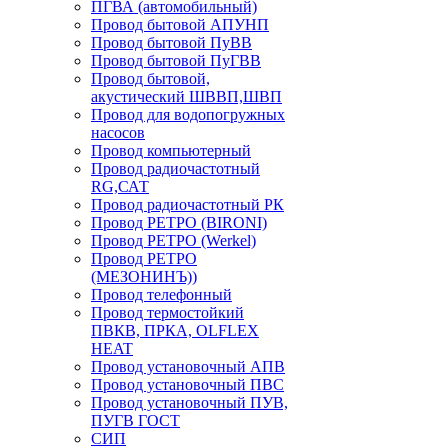
ПГВА (автомобильный)
Провод бытовой АПУНП
Провод бытовой ПуВВ
Провод бытовой ПуГВВ
Провод бытовой,
акустический ШВВП,ШВП
Провод для водопогружных
насосов
Провод компьютерный
Провод радиочастотный
RG,САТ
Провод радиочастотный РК
Провод РЕТРО (BIRONI)
Провод РЕТРО (Werkel)
Провод РЕТРО
(МЕЗОНИНЪ))
Провод телефонный
Провод термостойкий
ПВКВ, ПРКА, OLFLEX
HEAT
Провод установочный АПВ
Провод установочный ПВС
Провод установочный ПУВ,
ПУГВ ГОСТ
СИП