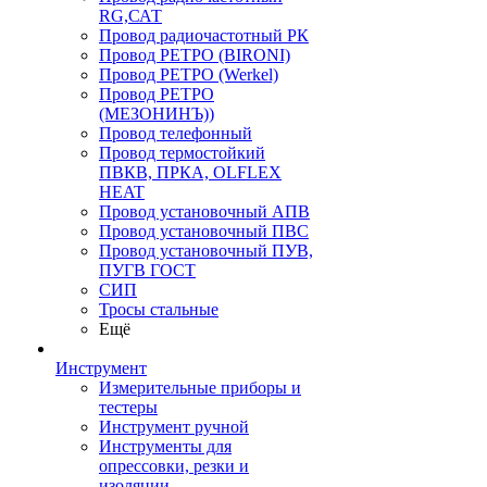
RG,САТ
Провод радиочастотный РК
Провод РЕТРО (BIRONI)
Провод РЕТРО (Werkel)
Провод РЕТРО
(МЕЗОНИНЪ))
Провод телефонный
Провод термостойкий
ПВКВ, ПРКА, OLFLEX
HEAT
Провод установочный АПВ
Провод установочный ПВС
Провод установочный ПУВ,
ПУГВ ГОСТ
СИП
Тросы стальные
Ещё
Инструмент
Измерительные приборы и
тестеры
Инструмент ручной
Инструменты для
опрессовки, резки и
изоляции