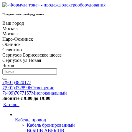
Продажа электрооборудования
Ваш город
Москва
Москва
Наро-Фоминск
Обнинск
Селятино
Серпухов Борисовское шоссе
Серпухов ул.Новая
Чехов
7(901)3820177
7(901)3328996
Освещение
7(499)7077157
Многоканальный
Звоните с 9:00 до 19:00
Каталог
Кабель, провод
Кабель бронированный
ВбБШВ АВББШВ