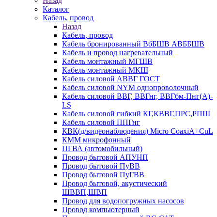
Назад
Каталог
Кабель, провод
Назад
Кабель, провод
Кабель бронированный ВбБШВ АВББШВ
Кабель и провод нагревательный
Кабель монтажный МГШВ
Кабель монтажный МКШ
Кабель силовой АВВГ ГОСТ
Кабель силовой NYM однопроволочный
Кабель силовой ВВГ, ВВГнг, ВВГбм-Пнг(А)-
LS
Кабель силовой гибкий КГ,КВВГ,ПРС,РПШ
Кабель силовой ППГнг
КВК(д/видеонаблюдения) Micro CoaxiA+CuL
КММ микрофонный
ПГВА (автомобильный)
Провод бытовой АПУНП
Провод бытовой ПуВВ
Провод бытовой ПуГВВ
Провод бытовой, акустический
ШВВП,ШВП
Провод для водопогружных насосов
Провод компьютерный