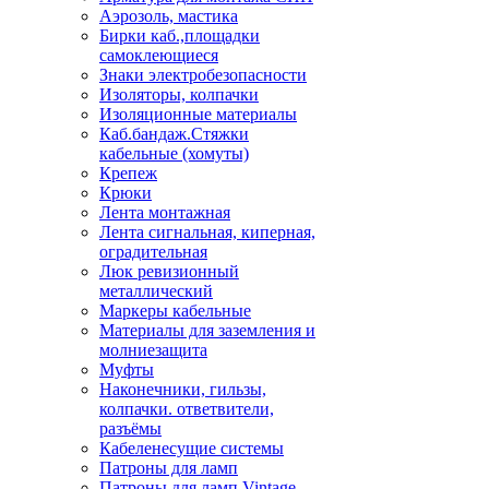
Аэрозоль, мастика
Бирки каб.,площадки
самоклеющиеся
Знаки электробезопасности
Изоляторы, колпачки
Изоляционные материалы
Каб.бандаж.Стяжки
кабельные (хомуты)
Крепеж
Крюки
Лента монтажная
Лента сигнальная, киперная,
оградительная
Люк ревизионный
металлический
Маркеры кабельные
Материалы для заземления и
молниезащита
Муфты
Наконечники, гильзы,
колпачки. ответвители,
разъёмы
Кабеленесущие системы
Патроны для ламп
Патроны для ламп Vintage