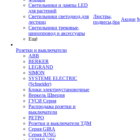
Светильники и лампы LED
для растений
Светильники светодиод.для
Люстры,
Акции
М
лестниц
подвесы,бра
Светильники трековые,
шинопровод и аксессуары
Ещё
Розетки и выключатели
ABB
BERKER
LEGRAND
SIMON
SYSTEME ELECTRIC
(Schneider)
Блоки электроустановочные
Веркель Швеция
ГУСИ Серия
Распродажа розетки и
выключатели
РЕТРО
Розетки и выключатели ТДМ
Серия GIRA
Серия JUNG