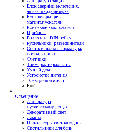
Аппаратура защиты
Блок аварийн.включения,
автом. ввода резерва
Контакторы, реле,
магнит.пускатели
Концевые выключатели
Приборы
Розетки на DIN рейку
Рубильники, разъединители
Светосигнальная арматура,
посты, кнопки
Счетчики
Таймеры, термостаты
Умный дом
Устройства питания
Электродвигатели
Ещё
Освещение
Аппаратура
пускорегулирующая
Декоративный свет
Лампы
Прожекторы светодиодные
Светильники для бани