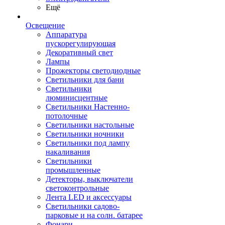
Ещё
Освещение
Аппаратура
пускорегулирующая
Декоративный свет
Лампы
Прожекторы светодиодные
Светильники для бани
Светильники
люминисцентные
Светильники Настенно-
потолочные
Светильники настольные
Светильники ночники
Светильники под лампу
накаливания
Светильники
промышленные
Детекторы, выключатели
светоконтрольные
Лента LED и аксессуары
Светильники садово-
парковые и на солн. батарее
Фонари