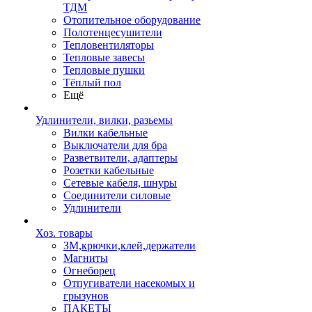
ТДМ
Отопительное оборудование
Полотенцесушители
Тепловентиляторы
Тепловые завесы
Тепловые пушки
Тёплый пол
Ещё
Удлинители, вилки, разьемы
Вилки кабельные
Выключатели для бра
Разветвители, адаптеры
Розетки кабельные
Сетевые кабеля, шнуры
Соединители силовые
Удлинители
Хоз. товары
ЗМ,крючки,клей,держатели
Магниты
Огнеборец
Отпугиватели насекомых и
грызунов
ПАКЕТЫ