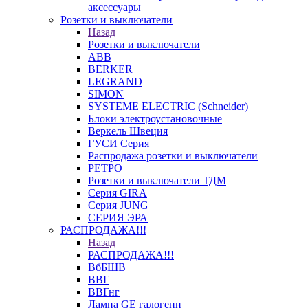
аксессуары
Розетки и выключатели
Назад
Розетки и выключатели
ABB
BERKER
LEGRAND
SIMON
SYSTEME ELECTRIC (Schneider)
Блоки электроустановочные
Веркель Швеция
ГУСИ Серия
Распродажа розетки и выключатели
РЕТРО
Розетки и выключатели ТДМ
Серия GIRA
Серия JUNG
СЕРИЯ ЭРА
РАСПРОДАЖА!!!
Назад
РАСПРОДАЖА!!!
ВбБШВ
ВВГ
ВВГнг
Лампа GE галогенн