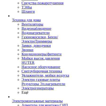
Средства пожаротушения
ТЭНы
Шланги
Техника для дома
Вентиляторы
Видеонаблюдение
Водонагреватели
Газонокосилки, Бензо/
ЭлектроТриммеры
Замки, доводчики
Звонки
Кондиционеры/фитинги
Мойки высок.давления
HUTER
Насосное оборудование
Снегоуборочная техника
Увлажнители, мойки воздуха
Электро газовые плиты
Редукторы Эл.нагреватели
Электрогенераторы
Ещё
Электромонтажные материалы
Арматура для монтажа СИП