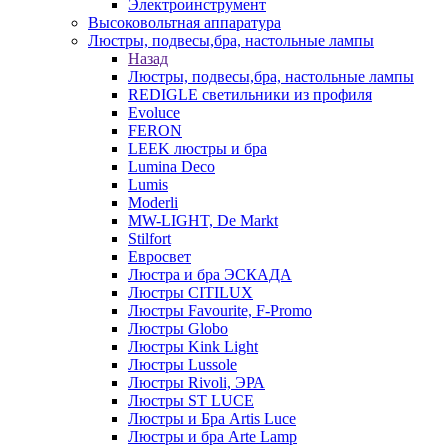
Электроинструмент
Высоковольтная аппаратура
Люстры, подвесы,бра, настольные лампы
Назад
Люстры, подвесы,бра, настольные лампы
REDIGLE светильники из профиля
Evoluce
FERON
LEEK люстры и бра
Lumina Deco
Lumis
Moderli
MW-LIGHT, De Markt
Stilfort
Евросвет
Люстра и бра ЭСКАДА
Люстры CITILUX
Люстры Favourite, F-Promo
Люстры Globo
Люстры Kink Light
Люстры Lussole
Люстры Rivoli, ЭРА
Люстры ST LUCE
Люстры и Бра Artis Luce
Люстры и бра Arte Lamp