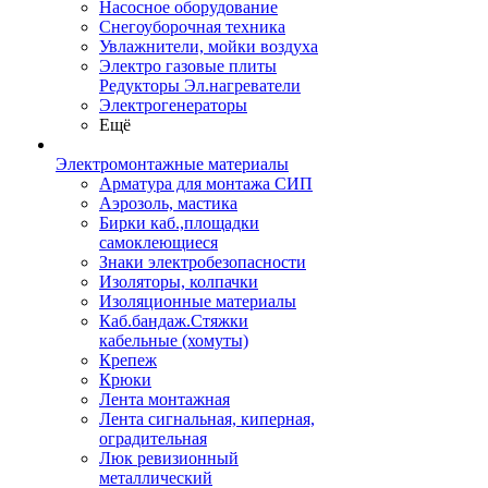
Насосное оборудование
Снегоуборочная техника
Увлажнители, мойки воздуха
Электро газовые плиты
Редукторы Эл.нагреватели
Электрогенераторы
Ещё
Электромонтажные материалы
Арматура для монтажа СИП
Аэрозоль, мастика
Бирки каб.,площадки
самоклеющиеся
Знаки электробезопасности
Изоляторы, колпачки
Изоляционные материалы
Каб.бандаж.Стяжки
кабельные (хомуты)
Крепеж
Крюки
Лента монтажная
Лента сигнальная, киперная,
оградительная
Люк ревизионный
металлический