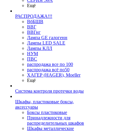
СЕРИЯ ЭРА
Ещё
РАСПРОДАЖА!!!
ВбБШВ
ВВГ
ВВГнг
Лампа GE галогенн
Лампы LED SALE
Лампы КЛЛ
НУМ
ПВС
распродажа все по 100
распродажа всё по50
ХАГЕР (HAGER), Moeller
Ещё
Система контроля протечки воды
Шкафы, пластиковые боксы,
аксессуары
Боксы пластиковые
Принадлежности для
распределительных шкафов
Шкафы металлические