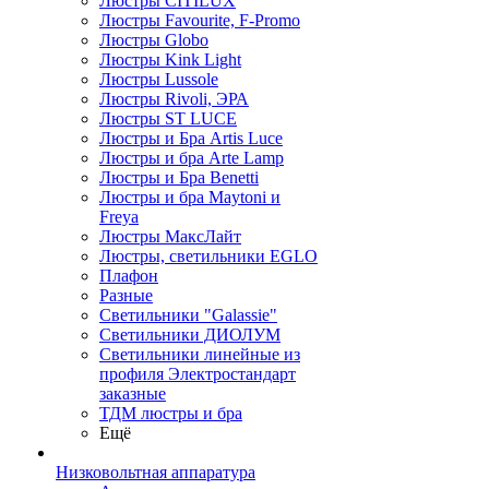
Люстры CITILUX
Люстры Favourite, F-Promo
Люстры Globo
Люстры Kink Light
Люстры Lussole
Люстры Rivoli, ЭРА
Люстры ST LUCE
Люстры и Бра Artis Luce
Люстры и бра Arte Lamp
Люстры и Бра Benetti
Люстры и бра Maytoni и
Freya
Люстры МаксЛайт
Люстры, светильники EGLO
Плафон
Разные
Светильники "Galassie"
Светильники ДИОЛУМ
Светильники линейные из
профиля Электростандарт
заказные
ТДМ люстры и бра
Ещё
Низковольтная аппаратура