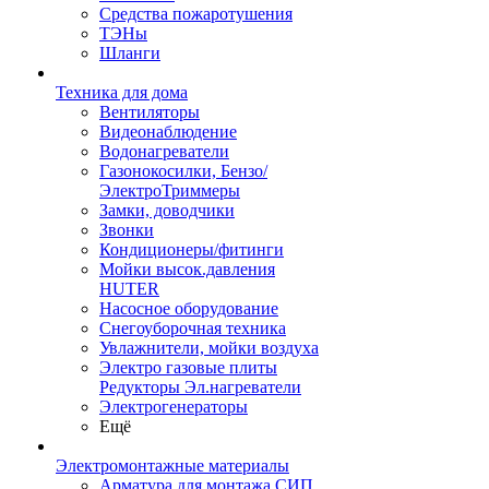
Средства пожаротушения
ТЭНы
Шланги
Техника для дома
Вентиляторы
Видеонаблюдение
Водонагреватели
Газонокосилки, Бензо/
ЭлектроТриммеры
Замки, доводчики
Звонки
Кондиционеры/фитинги
Мойки высок.давления
HUTER
Насосное оборудование
Снегоуборочная техника
Увлажнители, мойки воздуха
Электро газовые плиты
Редукторы Эл.нагреватели
Электрогенераторы
Ещё
Электромонтажные материалы
Арматура для монтажа СИП