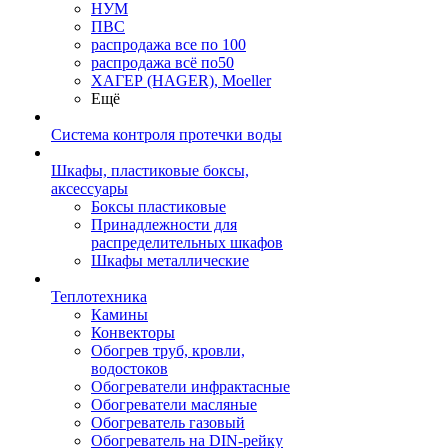
НУМ
ПВС
распродажа все по 100
распродажа всё по50
ХАГЕР (HAGER), Moeller
Ещё
Система контроля протечки воды
Шкафы, пластиковые боксы,
аксессуары
Боксы пластиковые
Принадлежности для
распределительных шкафов
Шкафы металлические
Теплотехника
Камины
Конвекторы
Обогрев труб, кровли,
водостоков
Обогреватели инфрактасные
Обогреватели масляные
Обогреватель газовый
Обогреватель на DIN-рейку