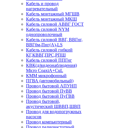
Кабель и провод
нагревательный
Кабель монтажный МГШВ
Кабель монтажный МКШ
Кабель силовой АВВГ ГОСТ
Кабель силовой NYM
однопроволочный
Кабель силовой ВВГ, ВВГнг,
ВВГбм-Пнг(А)-LS
Кабель силовой гибкий
КГ,КВВГ,ПРС,РПШ
Кабель силовой ППГнг
КВК(д/видеонаблюдения)
Micro CoaxiA+CuL
КММ микрофонный
ПГВА (автомобильный)
Провод бытовой АПУНП
Провод бытовой ПуВВ
Провод бытовой ПуГВВ
Провод бытовой,
акустический ШВВП,ШВП
Провод для водопогружных
насосов
Провод компьютерный
Провод радиочастотный