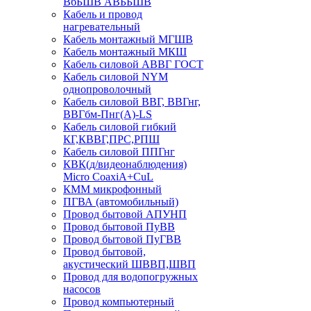
ВбБШВ АВББШВ
Кабель и провод
нагревательный
Кабель монтажный МГШВ
Кабель монтажный МКШ
Кабель силовой АВВГ ГОСТ
Кабель силовой NYM
однопроволочный
Кабель силовой ВВГ, ВВГнг,
ВВГбм-Пнг(А)-LS
Кабель силовой гибкий
КГ,КВВГ,ПРС,РПШ
Кабель силовой ППГнг
КВК(д/видеонаблюдения)
Micro CoaxiA+CuL
КММ микрофонный
ПГВА (автомобильный)
Провод бытовой АПУНП
Провод бытовой ПуВВ
Провод бытовой ПуГВВ
Провод бытовой,
акустический ШВВП,ШВП
Провод для водопогружных
насосов
Провод компьютерный