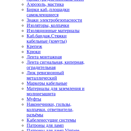
Аэрозоль, мастика
Бирки каб.,площадки
самоклеющиеся
Знаки электробезопасности
Изоляторы, колпачки
Изоляционные материалы
Каб.бандаж.Стяжки
кабельные (хомуты)
Крепеж
Крюки
Лента монтажная
Лента сигнальная, киперная,
оградительная
Люк ревизионный
металлический
Маркеры кабельные
Материалы для заземления и
молниезащита
Муфты
Наконечники, гильзы,
колпачки. ответвители,
разъёмы
Кабеленесущие системы
Патроны для ламп
Патроны для ламп Vintage