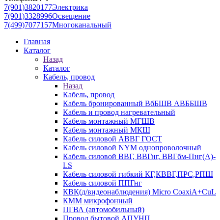
7(901)3820177
Электрика
7(901)3328996
Освещение
7(499)7077157
Многоканальный
Главная
Каталог
Назад
Каталог
Кабель, провод
Назад
Кабель, провод
Кабель бронированный ВбБШВ АВББШВ
Кабель и провод нагревательный
Кабель монтажный МГШВ
Кабель монтажный МКШ
Кабель силовой АВВГ ГОСТ
Кабель силовой NYM однопроволочный
Кабель силовой ВВГ, ВВГнг, ВВГбм-Пнг(А)-
LS
Кабель силовой гибкий КГ,КВВГ,ПРС,РПШ
Кабель силовой ППГнг
КВК(д/видеонаблюдения) Micro CoaxiA+CuL
КММ микрофонный
ПГВА (автомобильный)
Провод бытовой АПУНП