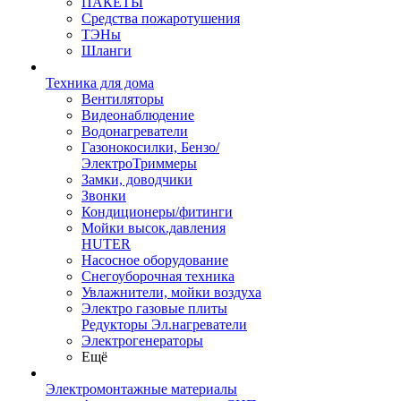
ПАКЕТЫ
Средства пожаротушения
ТЭНы
Шланги
Техника для дома
Вентиляторы
Видеонаблюдение
Водонагреватели
Газонокосилки, Бензо/
ЭлектроТриммеры
Замки, доводчики
Звонки
Кондиционеры/фитинги
Мойки высок.давления
HUTER
Насосное оборудование
Снегоуборочная техника
Увлажнители, мойки воздуха
Электро газовые плиты
Редукторы Эл.нагреватели
Электрогенераторы
Ещё
Электромонтажные материалы