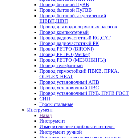
Провод бытовой ПуВВ
Провод бытовой ПуГВВ
Провод бытовой, акустический
ШВВП,ШВП
Провод для водопогружных насосов
Провод компьютерный
Провод радиочастотный RG,САТ
Провод радиочастотный РК
Провод РЕТРО (BIRONI)
Провод РЕТРО (Werkel)
Провод РЕТРО (МЕЗОНИНЪ))
Провод телефонный
Провод термостойкий ПВКВ, ПРКА,
OLFLEX HEAT
Провод установочный АПВ
Провод установочный ПВС
Провод установочный ПУВ, ПУГВ ГОСТ
СИП
Тросы стальные
Инструмент
Назад
Инструмент
Измерительные приборы и тестеры
Инструмент ручной
Инструменты для опрессовки, резки и