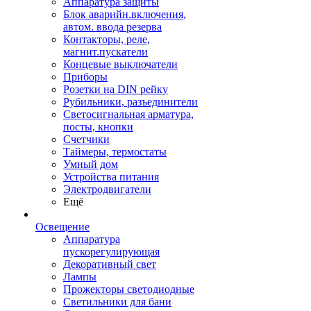
Аппаратура защиты
Блок аварийн.включения,
автом. ввода резерва
Контакторы, реле,
магнит.пускатели
Концевые выключатели
Приборы
Розетки на DIN рейку
Рубильники, разъединители
Светосигнальная арматура,
посты, кнопки
Счетчики
Таймеры, термостаты
Умный дом
Устройства питания
Электродвигатели
Ещё
Освещение
Аппаратура
пускорегулирующая
Декоративный свет
Лампы
Прожекторы светодиодные
Светильники для бани