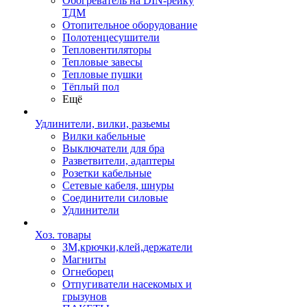
Обогреватель на DIN-рейку
ТДМ
Отопительное оборудование
Полотенцесушители
Тепловентиляторы
Тепловые завесы
Тепловые пушки
Тёплый пол
Ещё
Удлинители, вилки, разьемы
Вилки кабельные
Выключатели для бра
Разветвители, адаптеры
Розетки кабельные
Сетевые кабеля, шнуры
Соединители силовые
Удлинители
Хоз. товары
ЗМ,крючки,клей,держатели
Магниты
Огнеборец
Отпугиватели насекомых и
грызунов