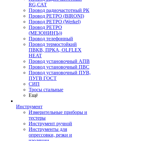
RG,САТ
Провод радиочастотный РК
Провод РЕТРО (BIRONI)
Провод РЕТРО (Werkel)
Провод РЕТРО
(МЕЗОНИНЪ))
Провод телефонный
Провод термостойкий
ПВКВ, ПРКА, OLFLEX
HEAT
Провод установочный АПВ
Провод установочный ПВС
Провод установочный ПУВ,
ПУГВ ГОСТ
СИП
Тросы стальные
Ещё
Инструмент
Измерительные приборы и
тестеры
Инструмент ручной
Инструменты для
опрессовки, резки и
изоляции