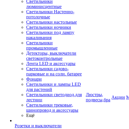
Светильники
люминисцентные
Светильники Настенно-
потолочные
Светильники настольные
Светильники ночники
Светильники под лампу
накаливания
Светильники
промышленные
Детекторы, выключатели
светоконтрольные
Лента LED и аксессуары
Светильники садово-
парковые и на солн. батарее
Фонари
Светильники и лампы LED
для растений
Светильники светодиод.для
Люстры,
Акции
М
лестниц
подвесы,бра
Светильники трековые,
шинопровод и аксессуары
Ещё
Розетки и выключатели