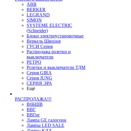
ABB
BERKER
LEGRAND
SIMON
SYSTEME ELECTRIC
(Schneider)
Блоки электроустановочные
Веркель Швеция
ГУСИ Серия
Распродажа розетки и
выключатели
РЕТРО
Розетки и выключатели ТДМ
Серия GIRA
Серия JUNG
СЕРИЯ ЭРА
Ещё
РАСПРОДАЖА!!!
ВбБШВ
ВВГ
ВВГнг
Лампа GE галогенн
Лампы LED SALE
Лампы КЛЛ