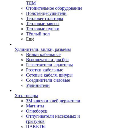
ТДМ
Отопительное оборудование
Полотенцесушители
Тепловентиляторы
Тепловые завесы
Тепловые пушки
Тёплый пол
Ещё
Удлинители, вилки, разьемы
Вилки кабельные
Выключатели для бра
Разветвители, адаптеры
Розетки кабельные
Сетевые кабеля, шнуры
Соединители силовые
Удлинители
Хоз. товары
ЗМ,крючки,клей,держатели
Магниты
Огнеборец
Отпугиватели насекомых и
грызунов
ПАКЕТЫ