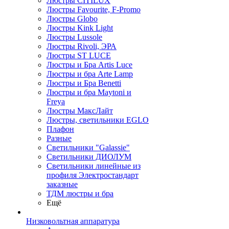
Люстры CITILUX
Люстры Favourite, F-Promo
Люстры Globo
Люстры Kink Light
Люстры Lussole
Люстры Rivoli, ЭРА
Люстры ST LUCE
Люстры и Бра Artis Luce
Люстры и бра Arte Lamp
Люстры и Бра Benetti
Люстры и бра Maytoni и
Freya
Люстры МаксЛайт
Люстры, светильники EGLO
Плафон
Разные
Светильники "Galassie"
Светильники ДИОЛУМ
Светильники линейные из
профиля Электростандарт
заказные
ТДМ люстры и бра
Ещё
Низковольтная аппаратура