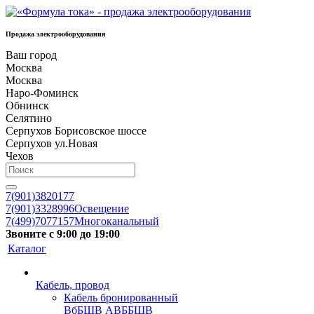
Продажа электрооборудования
Ваш город
Москва
Москва
Наро-Фоминск
Обнинск
Селятино
Серпухов Борисовское шоссе
Серпухов ул.Новая
Чехов
7(901)3820177
7(901)3328996
Освещение
7(499)7077157
Многоканальный
Звоните с 9:00 до 19:00
Каталог
Кабель, провод
Кабель бронированный
ВбБШВ АВББШВ