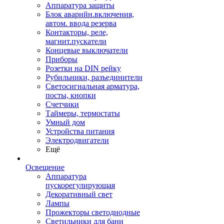
Аппаратура защиты
Блок аварийн.включения,
автом. ввода резерва
Контакторы, реле,
магнит.пускатели
Концевые выключатели
Приборы
Розетки на DIN рейку
Рубильники, разъединители
Светосигнальная арматура,
посты, кнопки
Счетчики
Таймеры, термостаты
Умный дом
Устройства питания
Электродвигатели
Ещё
Освещение
Аппаратура
пускорегулирующая
Декоративный свет
Лампы
Прожекторы светодиодные
Светильники для бани