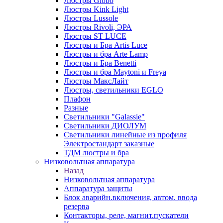
Люстры Globo
Люстры Kink Light
Люстры Lussole
Люстры Rivoli, ЭРА
Люстры ST LUCE
Люстры и Бра Artis Luce
Люстры и бра Arte Lamp
Люстры и Бра Benetti
Люстры и бра Maytoni и Freya
Люстры МаксЛайт
Люстры, светильники EGLO
Плафон
Разные
Светильники "Galassie"
Светильники ДИОЛУМ
Светильники линейные из профиля
Электростандарт заказные
ТДМ люстры и бра
Низковольтная аппаратура
Назад
Низковольтная аппаратура
Аппаратура защиты
Блок аварийн.включения, автом. ввода
резерва
Контакторы, реле, магнит.пускатели