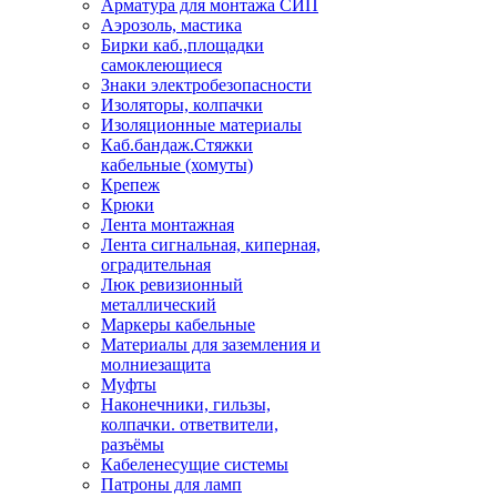
Арматура для монтажа СИП
Аэрозоль, мастика
Бирки каб.,площадки
самоклеющиеся
Знаки электробезопасности
Изоляторы, колпачки
Изоляционные материалы
Каб.бандаж.Стяжки
кабельные (хомуты)
Крепеж
Крюки
Лента монтажная
Лента сигнальная, киперная,
оградительная
Люк ревизионный
металлический
Маркеры кабельные
Материалы для заземления и
молниезащита
Муфты
Наконечники, гильзы,
колпачки. ответвители,
разъёмы
Кабеленесущие системы
Патроны для ламп