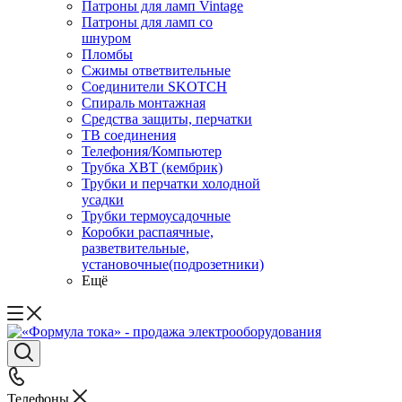
Патроны для ламп Vintage
Патроны для ламп со
шнуром
Пломбы
Сжимы ответвительные
Соединители SKOTCH
Спираль монтажная
Средства защиты, перчатки
ТВ соединения
Телефония/Компьютер
Трубка ХВТ (кембрик)
Трубки и перчатки холодной
усадки
Трубки термоусадочные
Коробки распаячные,
разветвительные,
установочные(подрозетники)
Ещё
Телефоны