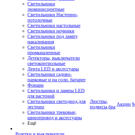
Светильники
люминисцентные
Светильники Настенно-
потолочные
Светильники настольные
Светильники ночники
Светильники под лампу
накаливания
Светильники
промышленные
Детекторы, выключатели
светоконтрольные
Лента LED и аксессуары
Светильники садово-
парковые и на солн. батарее
Фонари
Светильники и лампы LED
для растений
Светильники светодиод.для
Люстры,
Акции
М
лестниц
подвесы,бра
Светильники трековые,
шинопровод и аксессуары
Ещё
Розетки и выключатели