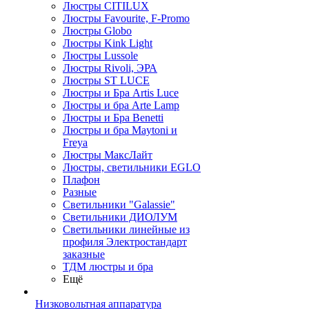
Люстры CITILUX
Люстры Favourite, F-Promo
Люстры Globo
Люстры Kink Light
Люстры Lussole
Люстры Rivoli, ЭРА
Люстры ST LUCE
Люстры и Бра Artis Luce
Люстры и бра Arte Lamp
Люстры и Бра Benetti
Люстры и бра Maytoni и
Freya
Люстры МаксЛайт
Люстры, светильники EGLO
Плафон
Разные
Светильники "Galassie"
Светильники ДИОЛУМ
Светильники линейные из
профиля Электростандарт
заказные
ТДМ люстры и бра
Ещё
Низковольтная аппаратура