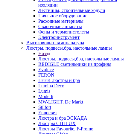
изоляции
Лестницы, строительные ходули
Паяльное оборудование
Расходные материалы
Сварочные аппараты
Фены и термопистолеты
Электроинструмент
Высоковольтная аппаратура
Люстры, подвесы,бра, настольные лампы
Назад
Люстры, подвесы,бра, настольные лампы
REDIGLE светильники из профиля
Evoluce
FERON
LEEK люстры и бра
Lumina Deco
Lumis
Moderli
MW-LIGHT, De Markt
Stilfort
Евросвет
Люстра и бра ЭСКАДА
Люстры CITILUX
Люстры Favourite, F-Promo