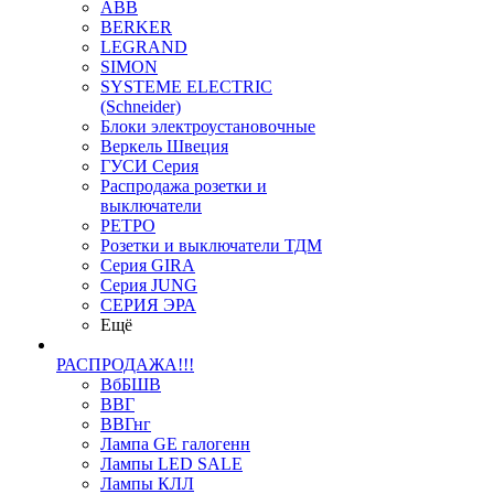
ABB
BERKER
LEGRAND
SIMON
SYSTEME ELECTRIC
(Schneider)
Блоки электроустановочные
Веркель Швеция
ГУСИ Серия
Распродажа розетки и
выключатели
РЕТРО
Розетки и выключатели ТДМ
Серия GIRA
Серия JUNG
СЕРИЯ ЭРА
Ещё
РАСПРОДАЖА!!!
ВбБШВ
ВВГ
ВВГнг
Лампа GE галогенн
Лампы LED SALE
Лампы КЛЛ