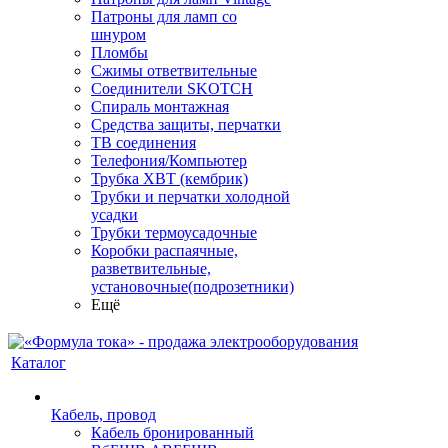
Патроны для ламп со
шнуром
Пломбы
Сжимы ответвительные
Соединители SKOTCH
Спираль монтажная
Средства защиты, перчатки
ТВ соединения
Телефония/Компьютер
Трубка ХВТ (кембрик)
Трубки и перчатки холодной
усадки
Трубки термоусадочные
Коробки распаячные,
разветвительные,
установочные(подрозетники)
Ещё
Каталог
Кабель, провод
Кабель бронированный