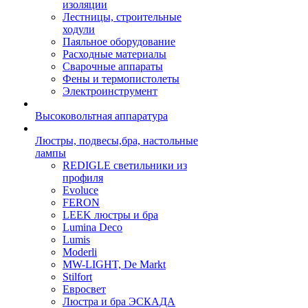
изоляции
Лестницы, строительные
ходули
Паяльное оборудование
Расходные материалы
Сварочные аппараты
Фены и термопистолеты
Электроинструмент
Высоковольтная аппаратура
Люстры, подвесы,бра, настольные
лампы
REDIGLE светильники из
профиля
Evoluce
FERON
LEEK люстры и бра
Lumina Deco
Lumis
Moderli
MW-LIGHT, De Markt
Stilfort
Евросвет
Люстра и бра ЭСКАДА