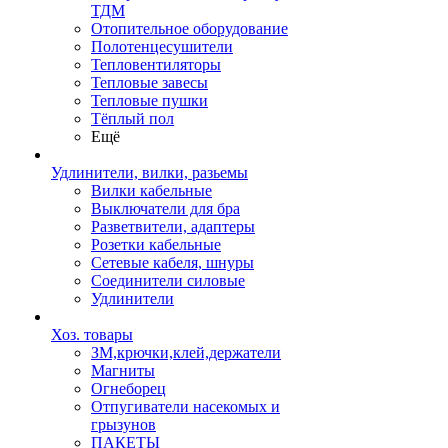
ТДМ
Отопительное оборудование
Полотенцесушители
Тепловентиляторы
Тепловые завесы
Тепловые пушки
Тёплый пол
Ещё
Удлинители, вилки, разьемы
Вилки кабельные
Выключатели для бра
Разветвители, адаптеры
Розетки кабельные
Сетевые кабеля, шнуры
Соединители силовые
Удлинители
Хоз. товары
ЗМ,крючки,клей,держатели
Магниты
Огнеборец
Отпугиватели насекомых и
грызунов
ПАКЕТЫ