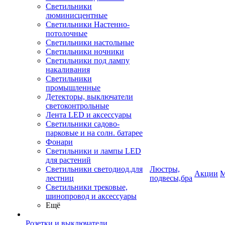
Светильники
люминисцентные
Светильники Настенно-
потолочные
Светильники настольные
Светильники ночники
Светильники под лампу
накаливания
Светильники
промышленные
Детекторы, выключатели
светоконтрольные
Лента LED и аксессуары
Светильники садово-
парковые и на солн. батарее
Фонари
Светильники и лампы LED
для растений
Светильники светодиод.для
Люстры,
Акции
М
лестниц
подвесы,бра
Светильники трековые,
шинопровод и аксессуары
Ещё
Розетки и выключатели