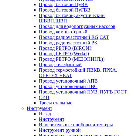
Провод бытовой ПуВВ
Провод бытовой ПуГВВ
Провод бытовой, акустический
ШВВП,ШВП
Провод для водопогружных насосов
Провод компьютерный
Провод радиочастотный RG,САТ
Провод радиочастотный РК
Провод РЕТРО (BIRONI)
Провод РЕТРО (Werkel)
Провод РЕТРО (МЕЗОНИНЪ))
Провод телефонный
Провод термостойкий ПВКВ, ПРКА,
OLFLEX HEAT
Провод установочный АПВ
Провод установочный ПВС
Провод установочный ПУВ, ПУГВ ГОСТ
СИП
Тросы стальные
Инструмент
Назад
Инструмент
Измерительные приборы и тестеры
Инструмент ручной
Инструменты для опрессовки, резки и