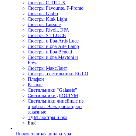
Люстры CITILUX
Люстры Favourite, F-Promo
Люстры Globo
Люстры Kink Light
Люстры Lussole
Люстры Rivoli, ЭРА
Люстры ST LUCE
Люстры и Бра Artis Luce
Люстры и бра Arte Lamp
Люстры и Бра Benetti
Люстры и бра Maytoni и
Freya
Люстры МаксЛайт
Люстры, светильники EGLO
Плафон
Разные
Светильники "Galassie"
Светильники ДИОЛУМ
Светильники линейные из
профиля Электростандарт
заказные
ТДМ люстры и бра
Ещё
Низковольтная аппаратура