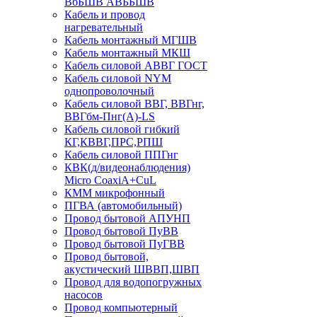
ВбБШВ АВББШВ
Кабель и провод
нагревательный
Кабель монтажный МГШВ
Кабель монтажный МКШ
Кабель силовой АВВГ ГОСТ
Кабель силовой NYM
однопроволочный
Кабель силовой ВВГ, ВВГнг,
ВВГбм-Пнг(А)-LS
Кабель силовой гибкий
КГ,КВВГ,ПРС,РПШ
Кабель силовой ППГнг
КВК(д/видеонаблюдения)
Micro CoaxiA+CuL
КММ микрофонный
ПГВА (автомобильный)
Провод бытовой АПУНП
Провод бытовой ПуВВ
Провод бытовой ПуГВВ
Провод бытовой,
акустический ШВВП,ШВП
Провод для водопогружных
насосов
Провод компьютерный