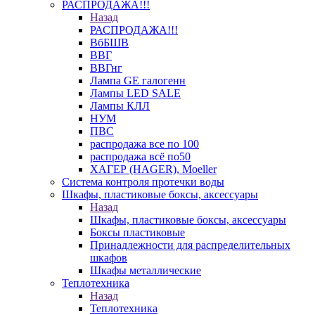
РАСПРОДАЖА!!!
Назад
РАСПРОДАЖА!!!
ВбБШВ
ВВГ
ВВГнг
Лампа GE галогенн
Лампы LED SALE
Лампы КЛЛ
НУМ
ПВС
распродажа все по 100
распродажа всё по50
ХАГЕР (HAGER), Moeller
Система контроля протечки воды
Шкафы, пластиковые боксы, аксессуары
Назад
Шкафы, пластиковые боксы, аксессуары
Боксы пластиковые
Принадлежности для распределительных
шкафов
Шкафы металлические
Теплотехника
Назад
Теплотехника