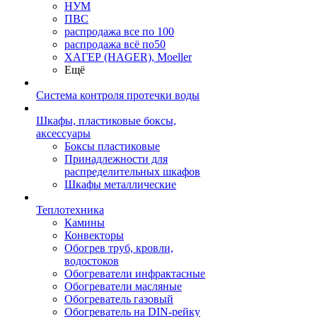
НУМ
ПВС
распродажа все по 100
распродажа всё по50
ХАГЕР (HAGER), Moeller
Ещё
Система контроля протечки воды
Шкафы, пластиковые боксы,
аксессуары
Боксы пластиковые
Принадлежности для
распределительных шкафов
Шкафы металлические
Теплотехника
Камины
Конвекторы
Обогрев труб, кровли,
водостоков
Обогреватели инфрактасные
Обогреватели масляные
Обогреватель газовый
Обогреватель на DIN-рейку