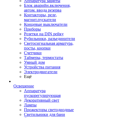
Аппаратура защиты
Блок аварийн.включения,
автом. ввода резерва
Контакторы, реле,
магнит.пускатели
Концевые выключатели
Приборы
Розетки на DIN рейку
Рубильники, разъединители
Светосигнальная арматура,
посты, кнопки
Счетчики
Таймеры, термостаты
Умный дом
Устройства питания
Электродвигатели
Ещё
Освещение
Аппаратура
пускорегулирующая
Декоративный свет
Лампы
Прожекторы светодиодные
Светильники для бани