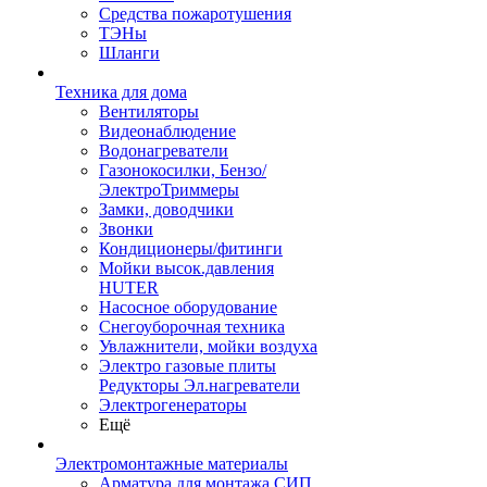
Средства пожаротушения
ТЭНы
Шланги
Техника для дома
Вентиляторы
Видеонаблюдение
Водонагреватели
Газонокосилки, Бензо/
ЭлектроТриммеры
Замки, доводчики
Звонки
Кондиционеры/фитинги
Мойки высок.давления
HUTER
Насосное оборудование
Снегоуборочная техника
Увлажнители, мойки воздуха
Электро газовые плиты
Редукторы Эл.нагреватели
Электрогенераторы
Ещё
Электромонтажные материалы
Арматура для монтажа СИП