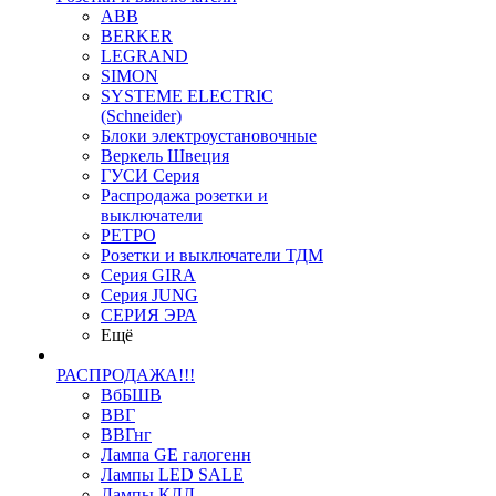
ABB
BERKER
LEGRAND
SIMON
SYSTEME ELECTRIC
(Schneider)
Блоки электроустановочные
Веркель Швеция
ГУСИ Серия
Распродажа розетки и
выключатели
РЕТРО
Розетки и выключатели ТДМ
Серия GIRA
Серия JUNG
СЕРИЯ ЭРА
Ещё
РАСПРОДАЖА!!!
ВбБШВ
ВВГ
ВВГнг
Лампа GE галогенн
Лампы LED SALE
Лампы КЛЛ