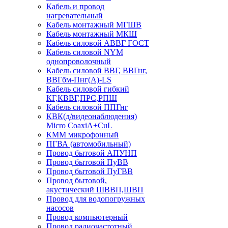
Кабель и провод
нагревательный
Кабель монтажный МГШВ
Кабель монтажный МКШ
Кабель силовой АВВГ ГОСТ
Кабель силовой NYM
однопроволочный
Кабель силовой ВВГ, ВВГнг,
ВВГбм-Пнг(А)-LS
Кабель силовой гибкий
КГ,КВВГ,ПРС,РПШ
Кабель силовой ППГнг
КВК(д/видеонаблюдения)
Micro CoaxiA+CuL
КММ микрофонный
ПГВА (автомобильный)
Провод бытовой АПУНП
Провод бытовой ПуВВ
Провод бытовой ПуГВВ
Провод бытовой,
акустический ШВВП,ШВП
Провод для водопогружных
насосов
Провод компьютерный
Провод радиочастотный