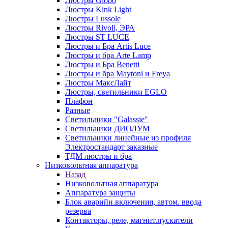
Люстры Globo
Люстры Kink Light
Люстры Lussole
Люстры Rivoli, ЭРА
Люстры ST LUCE
Люстры и Бра Artis Luce
Люстры и бра Arte Lamp
Люстры и Бра Benetti
Люстры и бра Maytoni и Freya
Люстры МаксЛайт
Люстры, светильники EGLO
Плафон
Разные
Светильники "Galassie"
Светильники ДИОЛУМ
Светильники линейные из профиля
Электростандарт заказные
ТДМ люстры и бра
Низковольтная аппаратура
Назад
Низковольтная аппаратура
Аппаратура защиты
Блок аварийн.включения, автом. ввода
резерва
Контакторы, реле, магнит.пускатели