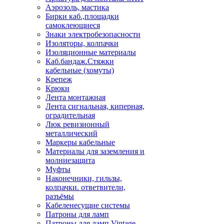
Аэрозоль, мастика
Бирки каб.,площадки
самоклеющиеся
Знаки электробезопасности
Изоляторы, колпачки
Изоляционные материалы
Каб.бандаж.Стяжки
кабельные (хомуты)
Крепеж
Крюки
Лента монтажная
Лента сигнальная, киперная,
оградительная
Люк ревизионный
металлический
Маркеры кабельные
Материалы для заземления и
молниезащита
Муфты
Наконечники, гильзы,
колпачки. ответвители,
разъёмы
Кабеленесущие системы
Патроны для ламп
Патроны для ламп Vintage