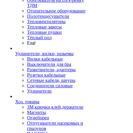
Обогреватель на DIN-рейку
ТДМ
Отопительное оборудование
Полотенцесушители
Тепловентиляторы
Тепловые завесы
Тепловые пушки
Тёплый пол
Ещё
Удлинители, вилки, разьемы
Вилки кабельные
Выключатели для бра
Разветвители, адаптеры
Розетки кабельные
Сетевые кабеля, шнуры
Соединители силовые
Удлинители
Хоз. товары
ЗМ,крючки,клей,держатели
Магниты
Огнеборец
Отпугиватели насекомых и
грызунов