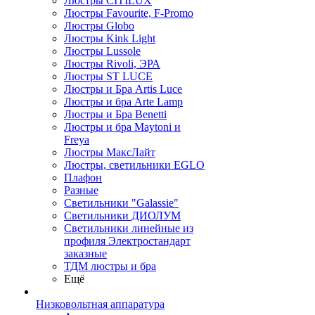
Люстры CITILUX
Люстры Favourite, F-Promo
Люстры Globo
Люстры Kink Light
Люстры Lussole
Люстры Rivoli, ЭРА
Люстры ST LUCE
Люстры и Бра Artis Luce
Люстры и бра Arte Lamp
Люстры и Бра Benetti
Люстры и бра Maytoni и
Freya
Люстры МаксЛайт
Люстры, светильники EGLO
Плафон
Разные
Светильники "Galassie"
Светильники ДИОЛУМ
Светильники линейные из
профиля Электростандарт
заказные
ТДМ люстры и бра
Ещё
Низковольтная аппаратура