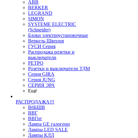
ABB
BERKER
LEGRAND
SIMON
SYSTEME ELECTRIC
(Schneider)
Блоки электроустановочные
Веркель Швеция
ГУСИ Серия
Распродажа розетки и
выключатели
РЕТРО
Розетки и выключатели ТДМ
Серия GIRA
Серия JUNG
СЕРИЯ ЭРА
Ещё
РАСПРОДАЖА!!!
ВбБШВ
ВВГ
ВВГнг
Лампа GE галогенн
Лампы LED SALE
Лампы КЛЛ