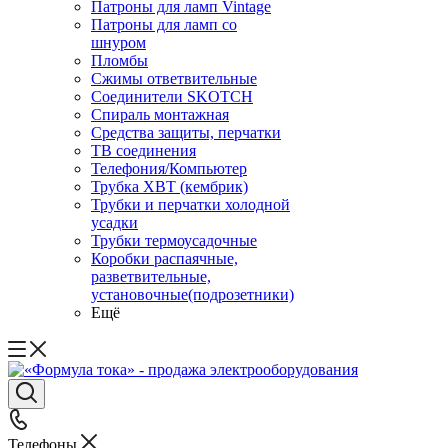
Патроны для ламп Vintage
Патроны для ламп со
шнуром
Пломбы
Сжимы ответвительные
Соединители SKOTCH
Спираль монтажная
Средства защиты, перчатки
ТВ соединения
Телефония/Компьютер
Трубка ХВТ (кембрик)
Трубки и перчатки холодной
усадки
Трубки термоусадочные
Коробки распаячные,
разветвительные,
установочные(подрозетники)
Ещё
Телефоны