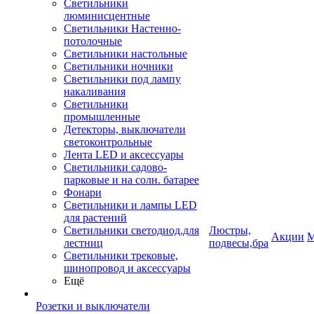
Светильники
люминисцентные
Светильники Настенно-
потолочные
Светильники настольные
Светильники ночники
Светильники под лампу
накаливания
Светильники
промышленные
Детекторы, выключатели
светоконтрольные
Лента LED и аксессуары
Светильники садово-
парковые и на солн. батарее
Фонари
Светильники и лампы LED
для растений
Светильники светодиод.для
Люстры,
Акции
М
лестниц
подвесы,бра
Светильники трековые,
шинопровод и аксессуары
Ещё
Розетки и выключатели