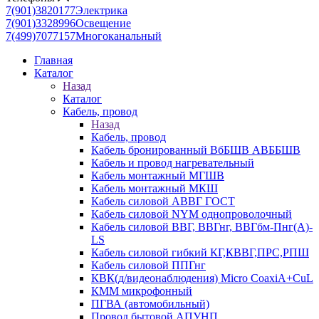
7(901)3820177
Электрика
7(901)3328996
Освещение
7(499)7077157
Многоканальный
Главная
Каталог
Назад
Каталог
Кабель, провод
Назад
Кабель, провод
Кабель бронированный ВбБШВ АВББШВ
Кабель и провод нагревательный
Кабель монтажный МГШВ
Кабель монтажный МКШ
Кабель силовой АВВГ ГОСТ
Кабель силовой NYM однопроволочный
Кабель силовой ВВГ, ВВГнг, ВВГбм-Пнг(А)-
LS
Кабель силовой гибкий КГ,КВВГ,ПРС,РПШ
Кабель силовой ППГнг
КВК(д/видеонаблюдения) Micro CoaxiA+CuL
КММ микрофонный
ПГВА (автомобильный)
Провод бытовой АПУНП