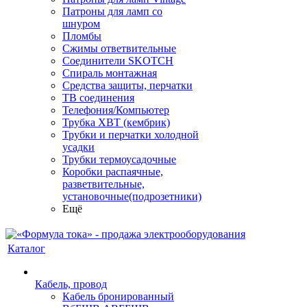
Патроны для ламп со
шнуром
Пломбы
Сжимы ответвительные
Соединители SKOTCH
Спираль монтажная
Средства защиты, перчатки
ТВ соединения
Телефония/Компьютер
Трубка ХВТ (кембрик)
Трубки и перчатки холодной
усадки
Трубки термоусадочные
Коробки распаячные,
разветвительные,
установочные(подрозетники)
Ещё
Каталог
Кабель, провод
Кабель бронированный