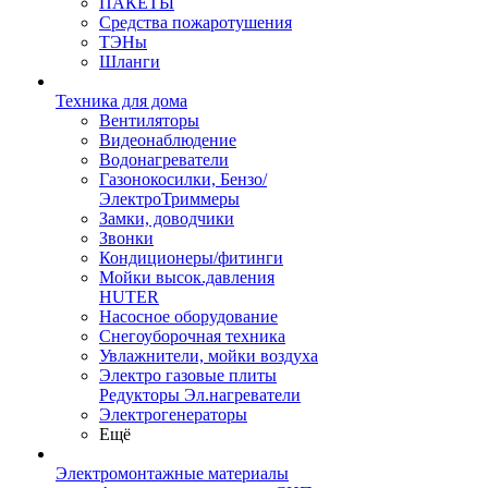
ПАКЕТЫ
Средства пожаротушения
ТЭНы
Шланги
Техника для дома
Вентиляторы
Видеонаблюдение
Водонагреватели
Газонокосилки, Бензо/
ЭлектроТриммеры
Замки, доводчики
Звонки
Кондиционеры/фитинги
Мойки высок.давления
HUTER
Насосное оборудование
Снегоуборочная техника
Увлажнители, мойки воздуха
Электро газовые плиты
Редукторы Эл.нагреватели
Электрогенераторы
Ещё
Электромонтажные материалы