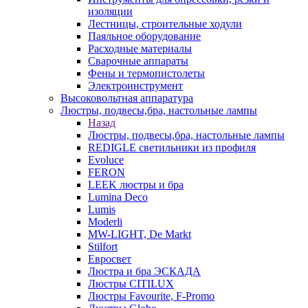
изоляции
Лестницы, строительные ходули
Паяльное оборудование
Расходные материалы
Сварочные аппараты
Фены и термопистолеты
Электроинструмент
Высоковольтная аппаратура
Люстры, подвесы,бра, настольные лампы
Назад
Люстры, подвесы,бра, настольные лампы
REDIGLE светильники из профиля
Evoluce
FERON
LEEK люстры и бра
Lumina Deco
Lumis
Moderli
MW-LIGHT, De Markt
Stilfort
Евросвет
Люстра и бра ЭСКАДА
Люстры CITILUX
Люстры Favourite, F-Promo