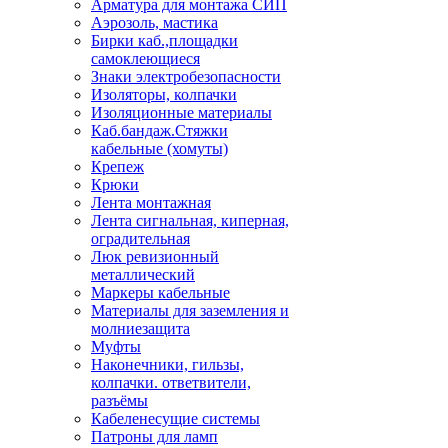
Арматура для монтажа СИП
Аэрозоль, мастика
Бирки каб.,площадки
самоклеющиеся
Знаки электробезопасности
Изоляторы, колпачки
Изоляционные материалы
Каб.бандаж.Стяжки
кабельные (хомуты)
Крепеж
Крюки
Лента монтажная
Лента сигнальная, киперная,
оградительная
Люк ревизионный
металлический
Маркеры кабельные
Материалы для заземления и
молниезащита
Муфты
Наконечники, гильзы,
колпачки. ответвители,
разъёмы
Кабеленесущие системы
Патроны для ламп