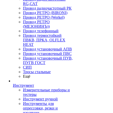
RG,САТ
Провод радиочастотный РК
Провод РЕТРО (BIRONI)
Провод РЕТРО (Werkel)
Провод РЕТРО
(МЕЗОНИНЪ))
Провод телефонный
Провод термостойкий
ПВКВ, ПРКА, OLFLEX
HEAT
Провод установочный АПВ
Провод установочный ПВС
Провод установочный ПУВ,
ПУГВ ГОСТ
СИП
Тросы стальные
Ещё
Инструмент
Измерительные приборы и
тестеры
Инструмент ручной
Инструменты для
опрессовки, резки и
изоляции