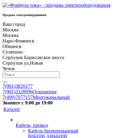
Продажа электрооборудования
Ваш город
Москва
Москва
Наро-Фоминск
Обнинск
Селятино
Серпухов Борисовское шоссе
Серпухов ул.Новая
Чехов
7(901)3820177
7(901)3328996
Освещение
7(499)7077157
Многоканальный
Звоните с 9:00 до 19:00
Каталог
Кабель, провод
Кабель бронированный
ВбБШВ АВББШВ