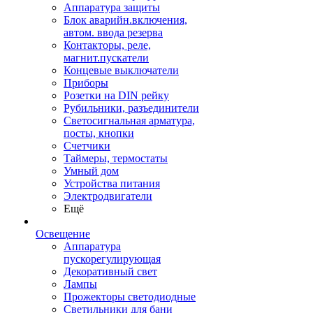
Аппаратура защиты
Блок аварийн.включения,
автом. ввода резерва
Контакторы, реле,
магнит.пускатели
Концевые выключатели
Приборы
Розетки на DIN рейку
Рубильники, разъединители
Светосигнальная арматура,
посты, кнопки
Счетчики
Таймеры, термостаты
Умный дом
Устройства питания
Электродвигатели
Ещё
Освещение
Аппаратура
пускорегулирующая
Декоративный свет
Лампы
Прожекторы светодиодные
Светильники для бани