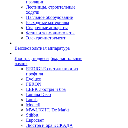
изоляции
Лестницы, строительные
ходули
Паяльное оборудование
Расходные материалы
Сварочные аппараты
Фены и термопистолеты
Электроинструмент
Высоковольтная аппаратура
Люстры, подвесы,бра, настольные
лампы
REDIGLE светильники из
профиля
Evoluce
FERON
LEEK люстры и бра
Lumina Deco
Lumis
Moderli
MW-LIGHT, De Markt
Stilfort
Евросвет
Люстра и бра ЭСКАДА