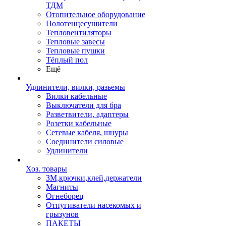
ТДМ
Отопительное оборудование
Полотенцесушители
Тепловентиляторы
Тепловые завесы
Тепловые пушки
Тёплый пол
Ещё
Удлинители, вилки, разьемы
Вилки кабельные
Выключатели для бра
Разветвители, адаптеры
Розетки кабельные
Сетевые кабеля, шнуры
Соединители силовые
Удлинители
Хоз. товары
ЗМ,крючки,клей,держатели
Магниты
Огнеборец
Отпугиватели насекомых и
грызунов
ПАКЕТЫ