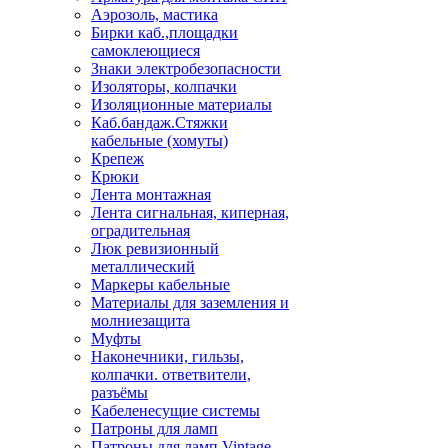
Аэрозоль, мастика
Бирки каб.,площадки
самоклеющиеся
Знаки электробезопасности
Изоляторы, колпачки
Изоляционные материалы
Каб.бандаж.Стяжки
кабельные (хомуты)
Крепеж
Крюки
Лента монтажная
Лента сигнальная, киперная,
оградительная
Люк ревизионный
металлический
Маркеры кабельные
Материалы для заземления и
молниезащита
Муфты
Наконечники, гильзы,
колпачки. ответвители,
разъёмы
Кабеленесущие системы
Патроны для ламп
Патроны для ламп Vintage