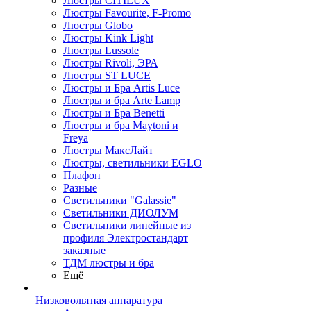
Люстры CITILUX
Люстры Favourite, F-Promo
Люстры Globo
Люстры Kink Light
Люстры Lussole
Люстры Rivoli, ЭРА
Люстры ST LUCE
Люстры и Бра Artis Luce
Люстры и бра Arte Lamp
Люстры и Бра Benetti
Люстры и бра Maytoni и
Freya
Люстры МаксЛайт
Люстры, светильники EGLO
Плафон
Разные
Светильники "Galassie"
Светильники ДИОЛУМ
Светильники линейные из
профиля Электростандарт
заказные
ТДМ люстры и бра
Ещё
Низковольтная аппаратура