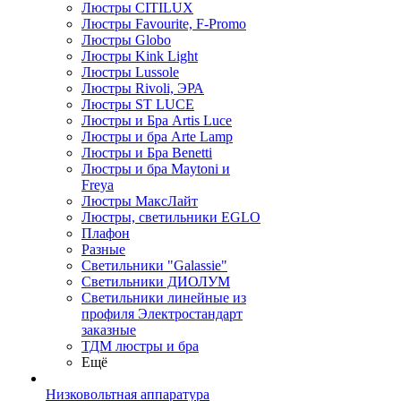
Люстры CITILUX
Люстры Favourite, F-Promo
Люстры Globo
Люстры Kink Light
Люстры Lussole
Люстры Rivoli, ЭРА
Люстры ST LUCE
Люстры и Бра Artis Luce
Люстры и бра Arte Lamp
Люстры и Бра Benetti
Люстры и бра Maytoni и
Freya
Люстры МаксЛайт
Люстры, светильники EGLO
Плафон
Разные
Светильники "Galassie"
Светильники ДИОЛУМ
Светильники линейные из
профиля Электростандарт
заказные
ТДМ люстры и бра
Ещё
Низковольтная аппаратура