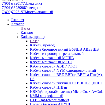
7(901)3820177
Электрика
7(901)3328996
Освещение
7(499)7077157
Многоканальный
Главная
Каталог
Назад
Каталог
Кабель, провод
Назад
Кабель, провод
Кабель бронированный ВбБШВ АВББШВ
Кабель и провод нагревательный
Кабель монтажный МГШВ
Кабель монтажный МКШ
Кабель силовой АВВГ ГОСТ
Кабель силовой NYM однопроволочный
Кабель силовой ВВГ, ВВГнг, ВВГбм-Пнг(А)-
LS
Кабель силовой гибкий КГ,КВВГ,ПРС,РПШ
Кабель силовой ППГнг
КВК(д/видеонаблюдения) Micro CoaxiA+CuL
КММ микрофонный
ПГВА (автомобильный)
Провод бытовой АПУНП