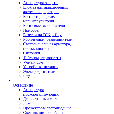
Аппаратура защиты
Блок аварийн.включения,
автом. ввода резерва
Контакторы, реле,
магнит.пускатели
Концевые выключатели
Приборы
Розетки на DIN рейку
Рубильники, разъединители
Светосигнальная арматура,
посты, кнопки
Счетчики
Таймеры, термостаты
Умный дом
Устройства питания
Электродвигатели
Ещё
Освещение
Аппаратура
пускорегулирующая
Декоративный свет
Лампы
Прожекторы светодиодные
Светильники для бани