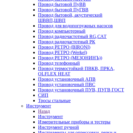
Провод бытовой ПуВВ
Провод бытовой ПуГВВ
Провод бытовой, акустический
ШВВП,ШВП
Провод для водопогружных насосов
Провод компьютерный
Провод радиочастотный RG,САТ
Провод радиочастотный РК
Провод РЕТРО (BIRONI)
Провод РЕТРО (Werkel)
Провод РЕТРО (МЕЗОНИНЪ))
Провод телефонный
Провод термостойкий ПВКВ, ПРКА,
OLFLEX HEAT
Провод установочный АПВ
Провод установочный ПВС
Провод установочный ПУВ, ПУГВ ГОСТ
СИП
Тросы стальные
Инструмент
Назад
Инструмент
Измерительные приборы и тестеры
Инструмент ручной
Инструменты для опрессовки, резки и