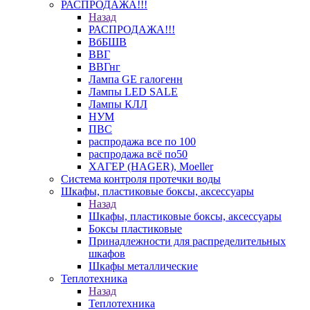
РАСПРОДАЖА!!!
Назад
РАСПРОДАЖА!!!
ВбБШВ
ВВГ
ВВГнг
Лампа GE галогенн
Лампы LED SALE
Лампы КЛЛ
НУМ
ПВС
распродажа все по 100
распродажа всё по50
ХАГЕР (HAGER), Moeller
Система контроля протечки воды
Шкафы, пластиковые боксы, аксессуары
Назад
Шкафы, пластиковые боксы, аксессуары
Боксы пластиковые
Принадлежности для распределительных
шкафов
Шкафы металлические
Теплотехника
Назад
Теплотехника