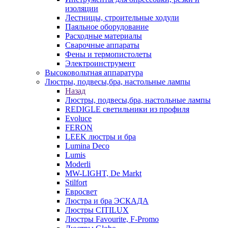
изоляции
Лестницы, строительные ходули
Паяльное оборудование
Расходные материалы
Сварочные аппараты
Фены и термопистолеты
Электроинструмент
Высоковольтная аппаратура
Люстры, подвесы,бра, настольные лампы
Назад
Люстры, подвесы,бра, настольные лампы
REDIGLE светильники из профиля
Evoluce
FERON
LEEK люстры и бра
Lumina Deco
Lumis
Moderli
MW-LIGHT, De Markt
Stilfort
Евросвет
Люстра и бра ЭСКАДА
Люстры CITILUX
Люстры Favourite, F-Promo