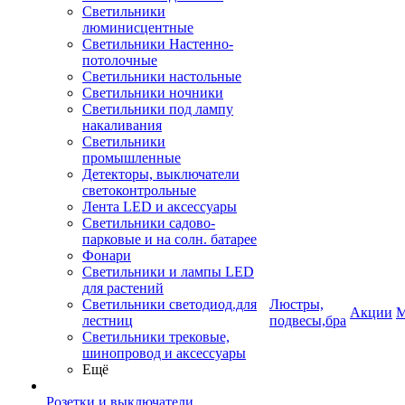
Светильники
люминисцентные
Светильники Настенно-
потолочные
Светильники настольные
Светильники ночники
Светильники под лампу
накаливания
Светильники
промышленные
Детекторы, выключатели
светоконтрольные
Лента LED и аксессуары
Светильники садово-
парковые и на солн. батарее
Фонари
Светильники и лампы LED
для растений
Светильники светодиод.для
Люстры,
Акции
М
лестниц
подвесы,бра
Светильники трековые,
шинопровод и аксессуары
Ещё
Розетки и выключатели