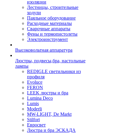
изоляции
Лестницы, строительные
ходули
Паяльное оборудование
Расходные материалы
Сварочные аппараты
Фены и термопистолеты
Электроинструмент
Высоковольтная аппаратура
Люстры, подвесы,бра, настольные
лампы
REDIGLE светильники из
профиля
Evoluce
FERON
LEEK люстры и бра
Lumina Deco
Lumis
Moderli
MW-LIGHT, De Markt
Stilfort
Евросвет
Люстра и бра ЭСКАДА