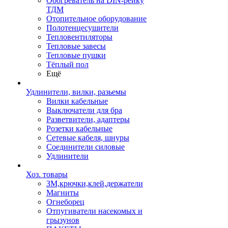
Обогреватель на DIN-рейку
ТДМ
Отопительное оборудование
Полотенцесушители
Тепловентиляторы
Тепловые завесы
Тепловые пушки
Тёплый пол
Ещё
Удлинители, вилки, разьемы
Вилки кабельные
Выключатели для бра
Разветвители, адаптеры
Розетки кабельные
Сетевые кабеля, шнуры
Соединители силовые
Удлинители
Хоз. товары
ЗМ,крючки,клей,держатели
Магниты
Огнеборец
Отпугиватели насекомых и
грызунов