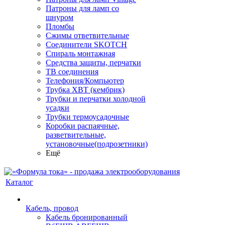
Патроны для ламп со
шнуром
Пломбы
Сжимы ответвительные
Соединители SKOTCH
Спираль монтажная
Средства защиты, перчатки
ТВ соединения
Телефония/Компьютер
Трубка ХВТ (кембрик)
Трубки и перчатки холодной
усадки
Трубки термоусадочные
Коробки распаячные,
разветвительные,
установочные(подрозетники)
Ещё
Каталог
Кабель, провод
Кабель бронированный