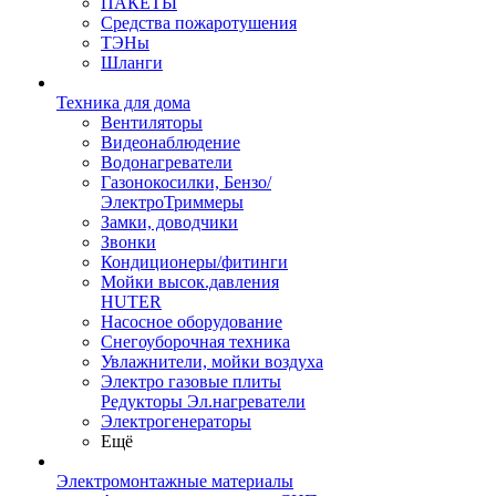
ПАКЕТЫ
Средства пожаротушения
ТЭНы
Шланги
Техника для дома
Вентиляторы
Видеонаблюдение
Водонагреватели
Газонокосилки, Бензо/
ЭлектроТриммеры
Замки, доводчики
Звонки
Кондиционеры/фитинги
Мойки высок.давления
HUTER
Насосное оборудование
Снегоуборочная техника
Увлажнители, мойки воздуха
Электро газовые плиты
Редукторы Эл.нагреватели
Электрогенераторы
Ещё
Электромонтажные материалы