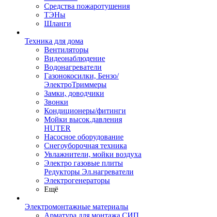
Средства пожаротушения
ТЭНы
Шланги
Техника для дома
Вентиляторы
Видеонаблюдение
Водонагреватели
Газонокосилки, Бензо/
ЭлектроТриммеры
Замки, доводчики
Звонки
Кондиционеры/фитинги
Мойки высок.давления
HUTER
Насосное оборудование
Снегоуборочная техника
Увлажнители, мойки воздуха
Электро газовые плиты
Редукторы Эл.нагреватели
Электрогенераторы
Ещё
Электромонтажные материалы
Арматура для монтажа СИП