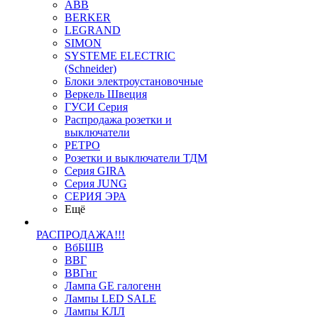
ABB
BERKER
LEGRAND
SIMON
SYSTEME ELECTRIC
(Schneider)
Блоки электроустановочные
Веркель Швеция
ГУСИ Серия
Распродажа розетки и
выключатели
РЕТРО
Розетки и выключатели ТДМ
Серия GIRA
Серия JUNG
СЕРИЯ ЭРА
Ещё
РАСПРОДАЖА!!!
ВбБШВ
ВВГ
ВВГнг
Лампа GE галогенн
Лампы LED SALE
Лампы КЛЛ