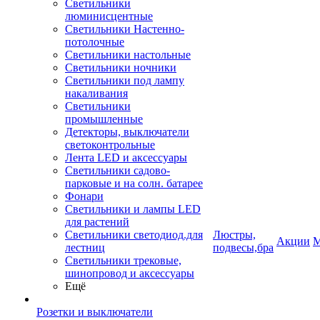
Светильники
люминисцентные
Светильники Настенно-
потолочные
Светильники настольные
Светильники ночники
Светильники под лампу
накаливания
Светильники
промышленные
Детекторы, выключатели
светоконтрольные
Лента LED и аксессуары
Светильники садово-
парковые и на солн. батарее
Фонари
Светильники и лампы LED
для растений
Светильники светодиод.для
Люстры,
Акции
М
лестниц
подвесы,бра
Светильники трековые,
шинопровод и аксессуары
Ещё
Розетки и выключатели