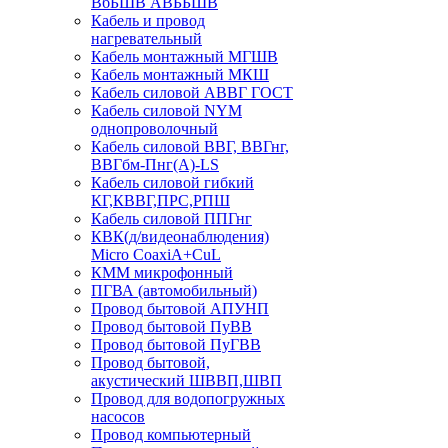
ВбБШВ АВББШВ
Кабель и провод
нагревательный
Кабель монтажный МГШВ
Кабель монтажный МКШ
Кабель силовой АВВГ ГОСТ
Кабель силовой NYM
однопроволочный
Кабель силовой ВВГ, ВВГнг,
ВВГбм-Пнг(А)-LS
Кабель силовой гибкий
КГ,КВВГ,ПРС,РПШ
Кабель силовой ППГнг
КВК(д/видеонаблюдения)
Micro CoaxiA+CuL
КММ микрофонный
ПГВА (автомобильный)
Провод бытовой АПУНП
Провод бытовой ПуВВ
Провод бытовой ПуГВВ
Провод бытовой,
акустический ШВВП,ШВП
Провод для водопогружных
насосов
Провод компьютерный