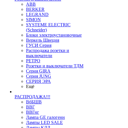
ABB
BERKER
LEGRAND
SIMON
SYSTEME ELECTRIC
(Schneider)
Блоки электроустановочные
Веркель Швеция
ГУСИ Серия
Распродажа розетки и
выключатели
РЕТРО
Розетки и выключатели ТДМ
Серия GIRA
Серия JUNG
СЕРИЯ ЭРА
Ещё
РАСПРОДАЖА!!!
ВбБШВ
ВВГ
ВВГнг
Лампа GE галогенн
Лампы LED SALE
Лампы КЛЛ