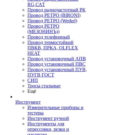
RG,САТ
Провод радиочастотный РК
Провод РЕТРО (BIRONI)
Провод РЕТРО (Werkel)
Провод РЕТРО
(МЕЗОНИНЪ))
Провод телефонный
Провод термостойкий
ПВКВ, ПРКА, OLFLEX
HEAT
Провод установочный АПВ
Провод установочный ПВС
Провод установочный ПУВ,
ПУГВ ГОСТ
СИП
Тросы стальные
Ещё
Инструмент
Измерительные приборы и
тестеры
Инструмент ручной
Инструменты для
опрессовки, резки и
изоляции