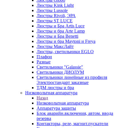
Люстры Globo
Люстры Kink Light
Люстры Lussole
Люстры Rivoli, ЭРА
Люстры ST LUCE
Люстры и Бра Artis Luce
Люстры и бра Arte Lamp
Люстры и Бра Benetti
Люстры и бра Maytoni и Freya
Люстры МаксЛайт
Люстры, светильники EGLO
Плафон
Разные
Светильники "Galassie"
Светильники ДИОЛУМ
Светильники линейные из профиля
Электростандарт заказные
ТДМ люстры и бра
Низковольтная аппаратура
Назад
Низковольтная аппаратура
Аппаратура защиты
Блок аварийн.включения, автом. ввода
резерва
Контакторы, реле, магнит.пускатели