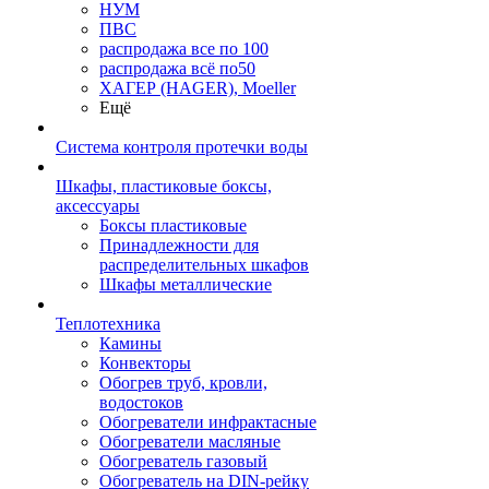
НУМ
ПВС
распродажа все по 100
распродажа всё по50
ХАГЕР (HAGER), Moeller
Ещё
Система контроля протечки воды
Шкафы, пластиковые боксы,
аксессуары
Боксы пластиковые
Принадлежности для
распределительных шкафов
Шкафы металлические
Теплотехника
Камины
Конвекторы
Обогрев труб, кровли,
водостоков
Обогреватели инфрактасные
Обогреватели масляные
Обогреватель газовый
Обогреватель на DIN-рейку