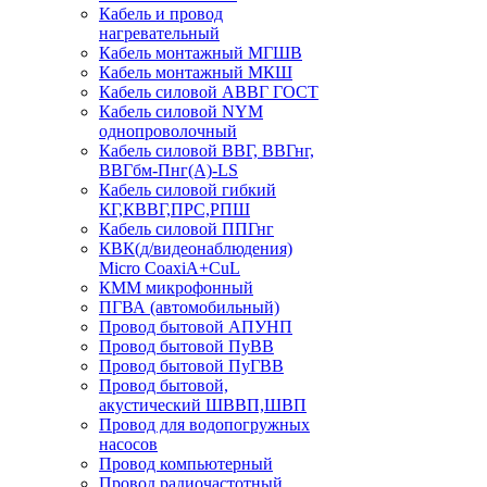
Кабель и провод
нагревательный
Кабель монтажный МГШВ
Кабель монтажный МКШ
Кабель силовой АВВГ ГОСТ
Кабель силовой NYM
однопроволочный
Кабель силовой ВВГ, ВВГнг,
ВВГбм-Пнг(А)-LS
Кабель силовой гибкий
КГ,КВВГ,ПРС,РПШ
Кабель силовой ППГнг
КВК(д/видеонаблюдения)
Micro CoaxiA+CuL
КММ микрофонный
ПГВА (автомобильный)
Провод бытовой АПУНП
Провод бытовой ПуВВ
Провод бытовой ПуГВВ
Провод бытовой,
акустический ШВВП,ШВП
Провод для водопогружных
насосов
Провод компьютерный
Провод радиочастотный