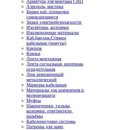
Арматура для монтажа СИП
Аэрозоль, мастика
Бирки каб.,площадки
самоклеющиеся
Знаки электробезопасности
Изоляторы, колпачки
Изоляционные материалы
Каб.бандаж.Стяжки
кабельные (хомуты)
Крепеж
Крюки
Лента монтажная
Лента сигнальная, киперная,
оградительная
Люк ревизионный
металлический
Маркеры кабельные
Материалы для заземления и
молниезащита
Муфты
Наконечники, гильзы,
колпачки. ответвители,
разъёмы
Кабеленесущие системы
Патроны для ламп