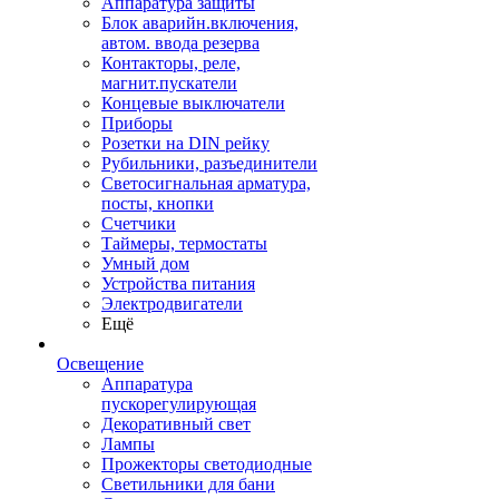
Аппаратура защиты
Блок аварийн.включения,
автом. ввода резерва
Контакторы, реле,
магнит.пускатели
Концевые выключатели
Приборы
Розетки на DIN рейку
Рубильники, разъединители
Светосигнальная арматура,
посты, кнопки
Счетчики
Таймеры, термостаты
Умный дом
Устройства питания
Электродвигатели
Ещё
Освещение
Аппаратура
пускорегулирующая
Декоративный свет
Лампы
Прожекторы светодиодные
Светильники для бани