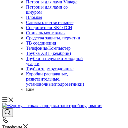
Патроны для ламп Vintage
Патроны для ламп со
шнуром
Пломбы
Сжимы ответвительные
Соединители SKOTCH
Спираль монтажная
Средства защиты, перчатки
ТВ соединения
Телефония/Компьютер
Трубка ХВТ (кембрик)
Трубки и перчатки холодной
усадки
Трубки термоусадочные
Коробки распаячные,
разветвительные,
установочные(подрозетники)
Ещё
Телефоны