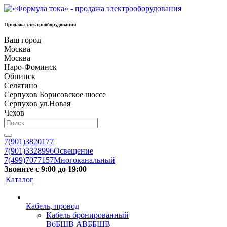
Продажа электрооборудования
Ваш город
Москва
Москва
Наро-Фоминск
Обнинск
Селятино
Серпухов Борисовское шоссе
Серпухов ул.Новая
Чехов
7(901)3820177
7(901)3328996
Освещение
7(499)7077157
Многоканальный
Звоните с 9:00 до 19:00
Каталог
Кабель, провод
Кабель бронированный
ВбБШВ АВББШВ