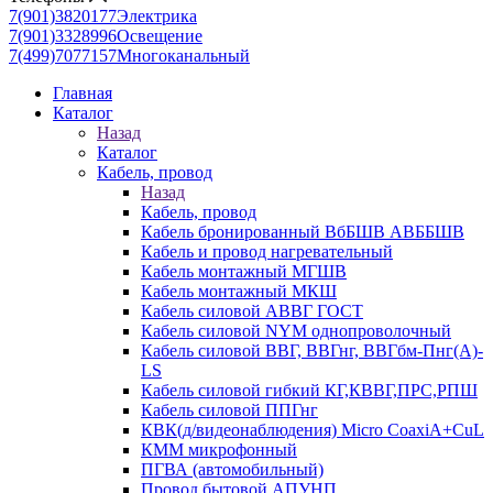
7(901)3820177
Электрика
7(901)3328996
Освещение
7(499)7077157
Многоканальный
Главная
Каталог
Назад
Каталог
Кабель, провод
Назад
Кабель, провод
Кабель бронированный ВбБШВ АВББШВ
Кабель и провод нагревательный
Кабель монтажный МГШВ
Кабель монтажный МКШ
Кабель силовой АВВГ ГОСТ
Кабель силовой NYM однопроволочный
Кабель силовой ВВГ, ВВГнг, ВВГбм-Пнг(А)-
LS
Кабель силовой гибкий КГ,КВВГ,ПРС,РПШ
Кабель силовой ППГнг
КВК(д/видеонаблюдения) Micro CoaxiA+CuL
КММ микрофонный
ПГВА (автомобильный)
Провод бытовой АПУНП