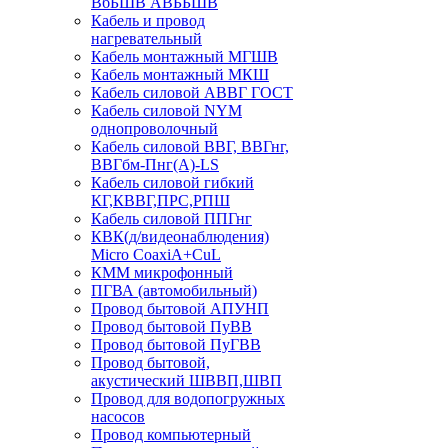
ВбБШВ АВББШВ
Кабель и провод
нагревательный
Кабель монтажный МГШВ
Кабель монтажный МКШ
Кабель силовой АВВГ ГОСТ
Кабель силовой NYM
однопроволочный
Кабель силовой ВВГ, ВВГнг,
ВВГбм-Пнг(А)-LS
Кабель силовой гибкий
КГ,КВВГ,ПРС,РПШ
Кабель силовой ППГнг
КВК(д/видеонаблюдения)
Micro CoaxiA+CuL
КММ микрофонный
ПГВА (автомобильный)
Провод бытовой АПУНП
Провод бытовой ПуВВ
Провод бытовой ПуГВВ
Провод бытовой,
акустический ШВВП,ШВП
Провод для водопогружных
насосов
Провод компьютерный