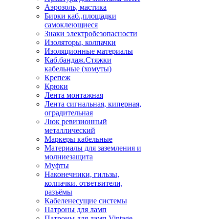
Аэрозоль, мастика
Бирки каб.,площадки
самоклеющиеся
Знаки электробезопасности
Изоляторы, колпачки
Изоляционные материалы
Каб.бандаж.Стяжки
кабельные (хомуты)
Крепеж
Крюки
Лента монтажная
Лента сигнальная, киперная,
оградительная
Люк ревизионный
металлический
Маркеры кабельные
Материалы для заземления и
молниезащита
Муфты
Наконечники, гильзы,
колпачки. ответвители,
разъёмы
Кабеленесущие системы
Патроны для ламп
Патроны для ламп Vintage