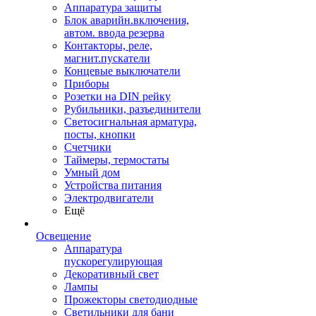
Аппаратура защиты
Блок аварийн.включения,
автом. ввода резерва
Контакторы, реле,
магнит.пускатели
Концевые выключатели
Приборы
Розетки на DIN рейку
Рубильники, разъединители
Светосигнальная арматура,
посты, кнопки
Счетчики
Таймеры, термостаты
Умный дом
Устройства питания
Электродвигатели
Ещё
Освещение
Аппаратура
пускорегулирующая
Декоративный свет
Лампы
Прожекторы светодиодные
Светильники для бани