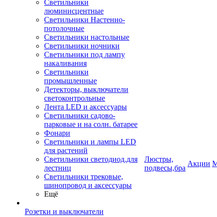
Светильники
люминисцентные
Светильники Настенно-
потолочные
Светильники настольные
Светильники ночники
Светильники под лампу
накаливания
Светильники
промышленные
Детекторы, выключатели
светоконтрольные
Лента LED и аксессуары
Светильники садово-
парковые и на солн. батарее
Фонари
Светильники и лампы LED
для растений
Светильники светодиод.для
Люстры,
Акции
М
лестниц
подвесы,бра
Светильники трековые,
шинопровод и аксессуары
Ещё
Розетки и выключатели