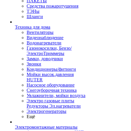
ПАКЕТЫ
Средства пожаротушения
ТЭНы
Шланги
Техника для дома
Вентиляторы
Видеонаблюдение
Водонагреватели
Газонокосилки, Бензо/
ЭлектроТриммеры
Замки, доводчики
Звонки
Кондиционеры/фитинги
Мойки высок.давления
HUTER
Насосное оборудование
Снегоуборочная техника
Увлажнители, мойки воздуха
Электро газовые плиты
Редукторы Эл.нагреватели
Электрогенераторы
Ещё
Электромонтажные материалы