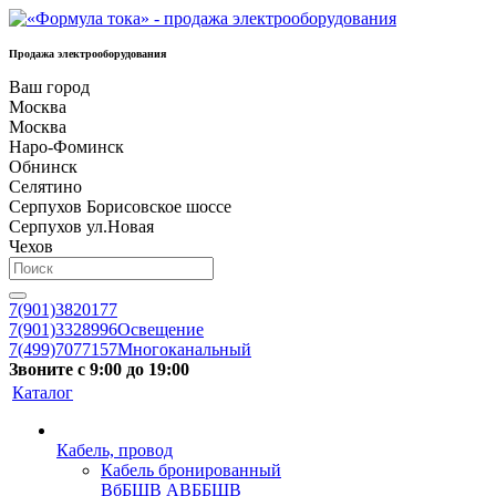
Продажа электрооборудования
Ваш город
Москва
Москва
Наро-Фоминск
Обнинск
Селятино
Серпухов Борисовское шоссе
Серпухов ул.Новая
Чехов
7(901)3820177
7(901)3328996
Освещение
7(499)7077157
Многоканальный
Звоните с 9:00 до 19:00
Каталог
Кабель, провод
Кабель бронированный
ВбБШВ АВББШВ