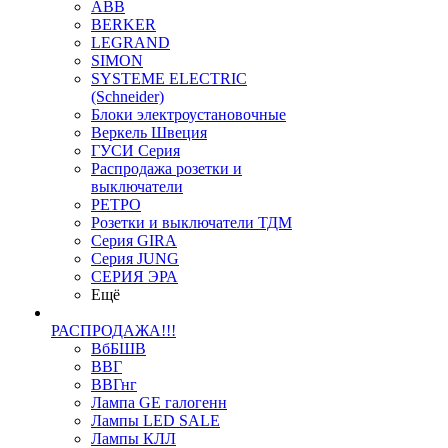
ABB
BERKER
LEGRAND
SIMON
SYSTEME ELECTRIC
(Schneider)
Блоки электроустановочные
Веркель Швеция
ГУСИ Серия
Распродажа розетки и
выключатели
РЕТРО
Розетки и выключатели ТДМ
Серия GIRA
Серия JUNG
СЕРИЯ ЭРА
Ещё
РАСПРОДАЖА!!!
ВбБШВ
ВВГ
ВВГнг
Лампа GE галогенн
Лампы LED SALE
Лампы КЛЛ