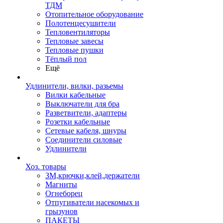
ТДМ
Отопительное оборудование
Полотенцесушители
Тепловентиляторы
Тепловые завесы
Тепловые пушки
Тёплый пол
Ещё
Удлинители, вилки, разьемы
Вилки кабельные
Выключатели для бра
Разветвители, адаптеры
Розетки кабельные
Сетевые кабеля, шнуры
Соединители силовые
Удлинители
Хоз. товары
ЗМ,крючки,клей,держатели
Магниты
Огнеборец
Отпугиватели насекомых и
грызунов
ПАКЕТЫ