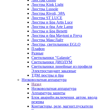
Люстры Globo
Люстры Kink Light
Люстры Lussole
Люстры Rivoli, ЭРА
Люстры ST LUCE
Люстры и Бра Artis Luce
Люстры и бра Arte Lamp
Люстры и Бра Benetti
Люстры и бра Maytoni и Freya
Люстры МаксЛайт
Люстры, светильники EGLO
Плафон
Разные
Светильники "Galassie"
Светильники ДИОЛУМ
Светильники линейные из профиля
Электростандарт заказные
ТДМ люстры и бра
Низковольтная аппаратура
Назад
Низковольтная аппаратура
Аппаратура защиты
Блок аварийн.включения, автом. ввода
резерва
Контакторы, реле, магнит.пускатели