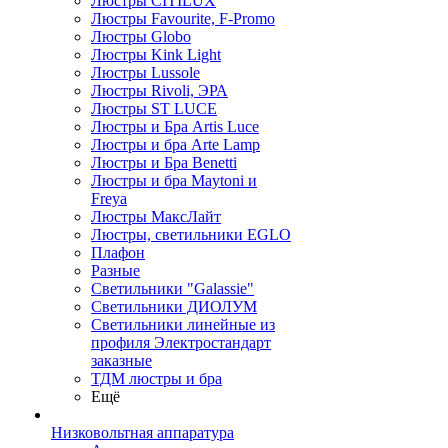
Люстры CITILUX
Люстры Favourite, F-Promo
Люстры Globo
Люстры Kink Light
Люстры Lussole
Люстры Rivoli, ЭРА
Люстры ST LUCE
Люстры и Бра Artis Luce
Люстры и бра Arte Lamp
Люстры и Бра Benetti
Люстры и бра Maytoni и
Freya
Люстры МаксЛайт
Люстры, светильники EGLO
Плафон
Разные
Светильники "Galassie"
Светильники ДИОЛУМ
Светильники линейные из
профиля Электростандарт
заказные
ТДМ люстры и бра
Ещё
Низковольтная аппаратура