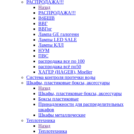
РАСПРОДАЖА!!!
Назад
РАСПРОДАЖА!!!
ВбБШВ
ВВГ
ВВГнг
Лампа GE галогенн
Лампы LED SALE
Лампы КЛЛ
НУМ
ПВС
распродажа все по 100
распродажа всё по50
ХАГЕР (HAGER), Moeller
Система контроля протечки воды
Шкафы, пластиковые боксы, аксессуары
Назад
Шкафы, пластиковые боксы, аксессуары
Боксы пластиковые
Принадлежности для распределительных
шкафов
Шкафы металлические
Теплотехника
Назад
Теплотехника