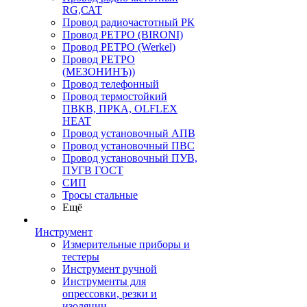
RG,САТ
Провод радиочастотный РК
Провод РЕТРО (BIRONI)
Провод РЕТРО (Werkel)
Провод РЕТРО
(МЕЗОНИНЪ))
Провод телефонный
Провод термостойкий
ПВКВ, ПРКА, OLFLEX
HEAT
Провод установочный АПВ
Провод установочный ПВС
Провод установочный ПУВ,
ПУГВ ГОСТ
СИП
Тросы стальные
Ещё
Инструмент
Измерительные приборы и
тестеры
Инструмент ручной
Инструменты для
опрессовки, резки и
изоляции