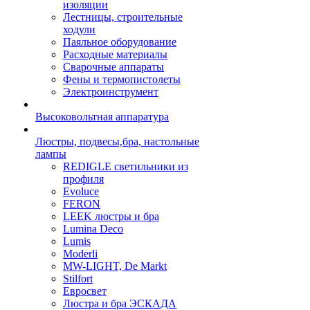
изоляции
Лестницы, строительные
ходули
Паяльное оборудование
Расходные материалы
Сварочные аппараты
Фены и термопистолеты
Электроинструмент
Высоковольтная аппаратура
Люстры, подвесы,бра, настольные
лампы
REDIGLE светильники из
профиля
Evoluce
FERON
LEEK люстры и бра
Lumina Deco
Lumis
Moderli
MW-LIGHT, De Markt
Stilfort
Евросвет
Люстра и бра ЭСКАДА