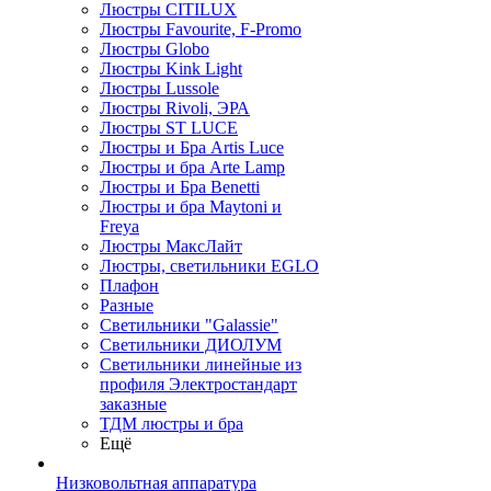
Люстры CITILUX
Люстры Favourite, F-Promo
Люстры Globo
Люстры Kink Light
Люстры Lussole
Люстры Rivoli, ЭРА
Люстры ST LUCE
Люстры и Бра Artis Luce
Люстры и бра Arte Lamp
Люстры и Бра Benetti
Люстры и бра Maytoni и
Freya
Люстры МаксЛайт
Люстры, светильники EGLO
Плафон
Разные
Светильники "Galassie"
Светильники ДИОЛУМ
Светильники линейные из
профиля Электростандарт
заказные
ТДМ люстры и бра
Ещё
Низковольтная аппаратура