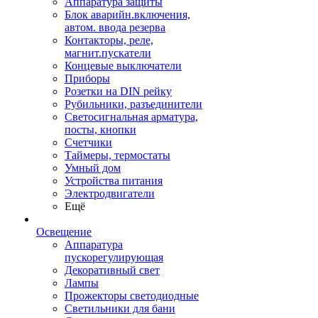
Аппаратура защиты
Блок аварийн.включения,
автом. ввода резерва
Контакторы, реле,
магнит.пускатели
Концевые выключатели
Приборы
Розетки на DIN рейку
Рубильники, разъединители
Светосигнальная арматура,
посты, кнопки
Счетчики
Таймеры, термостаты
Умный дом
Устройства питания
Электродвигатели
Ещё
Освещение
Аппаратура
пускорегулирующая
Декоративный свет
Лампы
Прожекторы светодиодные
Светильники для бани