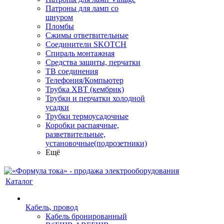
Патроны для ламп со
шнуром
Пломбы
Сжимы ответвительные
Соединители SKOTCH
Спираль монтажная
Средства защиты, перчатки
ТВ соединения
Телефония/Компьютер
Трубка ХВТ (кембрик)
Трубки и перчатки холодной
усадки
Трубки термоусадочные
Коробки распаячные,
разветвительные,
установочные(подрозетники)
Ещё
Каталог
Кабель, провод
Кабель бронированный