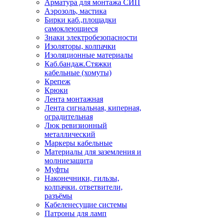
Арматура для монтажа СИП
Аэрозоль, мастика
Бирки каб.,площадки
самоклеющиеся
Знаки электробезопасности
Изоляторы, колпачки
Изоляционные материалы
Каб.бандаж.Стяжки
кабельные (хомуты)
Крепеж
Крюки
Лента монтажная
Лента сигнальная, киперная,
оградительная
Люк ревизионный
металлический
Маркеры кабельные
Материалы для заземления и
молниезащита
Муфты
Наконечники, гильзы,
колпачки. ответвители,
разъёмы
Кабеленесущие системы
Патроны для ламп