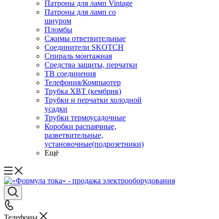
Патроны для ламп Vintage
Патроны для ламп со
шнуром
Пломбы
Сжимы ответвительные
Соединители SKOTCH
Спираль монтажная
Средства защиты, перчатки
ТВ соединения
Телефония/Компьютер
Трубка ХВТ (кембрик)
Трубки и перчатки холодной
усадки
Трубки термоусадочные
Коробки распаячные,
разветвительные,
установочные(подрозетники)
Ещё
Телефоны