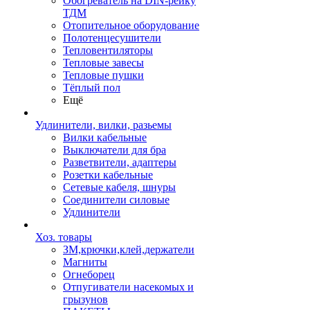
Обогреватель на DIN-рейку
ТДМ
Отопительное оборудование
Полотенцесушители
Тепловентиляторы
Тепловые завесы
Тепловые пушки
Тёплый пол
Ещё
Удлинители, вилки, разьемы
Вилки кабельные
Выключатели для бра
Разветвители, адаптеры
Розетки кабельные
Сетевые кабеля, шнуры
Соединители силовые
Удлинители
Хоз. товары
ЗМ,крючки,клей,держатели
Магниты
Огнеборец
Отпугиватели насекомых и
грызунов