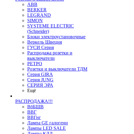
ABB
BERKER
LEGRAND
SIMON
SYSTEME ELECTRIC
(Schneider)
Блоки электроустановочные
Веркель Швеция
ГУСИ Серия
Распродажа розетки и
выключатели
РЕТРО
Розетки и выключатели ТДМ
Серия GIRA
Серия JUNG
СЕРИЯ ЭРА
Ещё
РАСПРОДАЖА!!!
ВбБШВ
ВВГ
ВВГнг
Лампа GE галогенн
Лампы LED SALE
Лампы КЛЛ