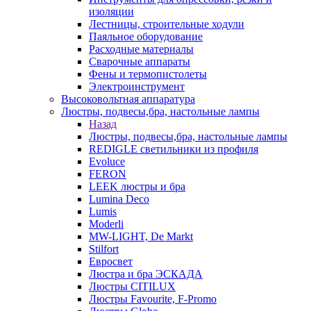
изоляции
Лестницы, строительные ходули
Паяльное оборудование
Расходные материалы
Сварочные аппараты
Фены и термопистолеты
Электроинструмент
Высоковольтная аппаратура
Люстры, подвесы,бра, настольные лампы
Назад
Люстры, подвесы,бра, настольные лампы
REDIGLE светильники из профиля
Evoluce
FERON
LEEK люстры и бра
Lumina Deco
Lumis
Moderli
MW-LIGHT, De Markt
Stilfort
Евросвет
Люстра и бра ЭСКАДА
Люстры CITILUX
Люстры Favourite, F-Promo