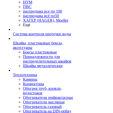
НУМ
ПВС
распродажа все по 100
распродажа всё по50
ХАГЕР (HAGER), Moeller
Ещё
Система контроля протечки воды
Шкафы, пластиковые боксы,
аксессуары
Боксы пластиковые
Принадлежности для
распределительных шкафов
Шкафы металлические
Теплотехника
Камины
Конвекторы
Обогрев труб, кровли,
водостоков
Обогреватели инфрактасные
Обогреватели масляные
Обогреватель газовый
Обогреватель на DIN-рейку