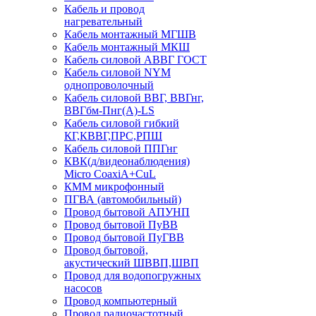
Кабель и провод
нагревательный
Кабель монтажный МГШВ
Кабель монтажный МКШ
Кабель силовой АВВГ ГОСТ
Кабель силовой NYM
однопроволочный
Кабель силовой ВВГ, ВВГнг,
ВВГбм-Пнг(А)-LS
Кабель силовой гибкий
КГ,КВВГ,ПРС,РПШ
Кабель силовой ППГнг
КВК(д/видеонаблюдения)
Micro CoaxiA+CuL
КММ микрофонный
ПГВА (автомобильный)
Провод бытовой АПУНП
Провод бытовой ПуВВ
Провод бытовой ПуГВВ
Провод бытовой,
акустический ШВВП,ШВП
Провод для водопогружных
насосов
Провод компьютерный
Провод радиочастотный