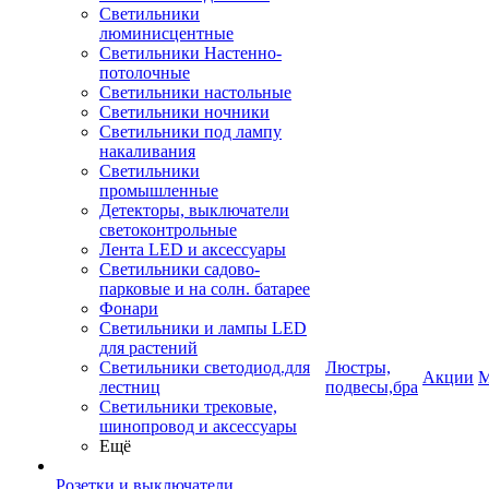
Светильники
люминисцентные
Светильники Настенно-
потолочные
Светильники настольные
Светильники ночники
Светильники под лампу
накаливания
Светильники
промышленные
Детекторы, выключатели
светоконтрольные
Лента LED и аксессуары
Светильники садово-
парковые и на солн. батарее
Фонари
Светильники и лампы LED
для растений
Светильники светодиод.для
Люстры,
Акции
М
лестниц
подвесы,бра
Светильники трековые,
шинопровод и аксессуары
Ещё
Розетки и выключатели