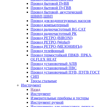
Провод бытовой ПуВВ
Провод бытовой ПуГВВ
Провод бытовой, акустический
ШВВП,ШВП
Провод для водопогружных насосов
Провод компьютерный
Провод радиочастотный RG,САТ
Провод радиочастотный РК
Провод РЕТРО (BIRONI)
Провод РЕТРО (Werkel)
Провод РЕТРО (МЕЗОНИНЪ))
Провод телефонный
Провод термостойкий ПВКВ, ПРКА,
OLFLEX HEAT
Провод установочный АПВ
Провод установочный ПВС
Провод установочный ПУВ, ПУГВ ГОСТ
СИП
Тросы стальные
Инструмент
Назад
Инструмент
Измерительные приборы и тестеры
Инструмент ручной
Инструменты для опрессовки, резки и