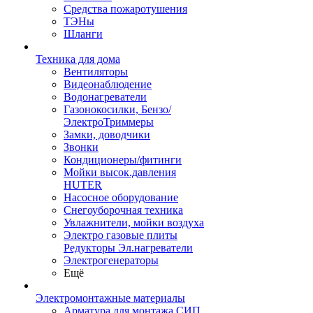
Средства пожаротушения
ТЭНы
Шланги
Техника для дома
Вентиляторы
Видеонаблюдение
Водонагреватели
Газонокосилки, Бензо/
ЭлектроТриммеры
Замки, доводчики
Звонки
Кондиционеры/фитинги
Мойки высок.давления
HUTER
Насосное оборудование
Снегоуборочная техника
Увлажнители, мойки воздуха
Электро газовые плиты
Редукторы Эл.нагреватели
Электрогенераторы
Ещё
Электромонтажные материалы
Арматура для монтажа СИП