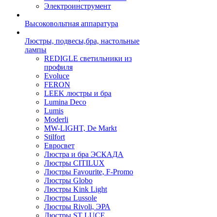
Электроинструмент
Высоковольтная аппаратура
Люстры, подвесы,бра, настольные
лампы
REDIGLE светильники из
профиля
Evoluce
FERON
LEEK люстры и бра
Lumina Deco
Lumis
Moderli
MW-LIGHT, De Markt
Stilfort
Евросвет
Люстра и бра ЭСКАДА
Люстры CITILUX
Люстры Favourite, F-Promo
Люстры Globo
Люстры Kink Light
Люстры Lussole
Люстры Rivoli, ЭРА
Люстры ST LUCE