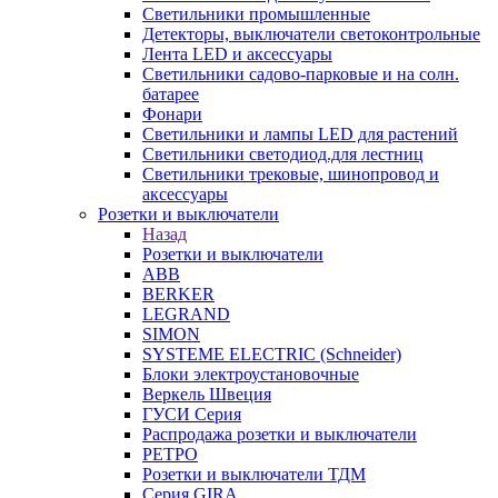
Светильники промышленные
Детекторы, выключатели светоконтрольные
Лента LED и аксессуары
Светильники садово-парковые и на солн.
батарее
Фонари
Светильники и лампы LED для растений
Светильники светодиод.для лестниц
Светильники трековые, шинопровод и
аксессуары
Розетки и выключатели
Назад
Розетки и выключатели
ABB
BERKER
LEGRAND
SIMON
SYSTEME ELECTRIC (Schneider)
Блоки электроустановочные
Веркель Швеция
ГУСИ Серия
Распродажа розетки и выключатели
РЕТРО
Розетки и выключатели ТДМ
Серия GIRA