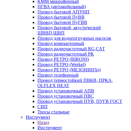
КММ микрофонный
ПГВА (автомобильный)
Провод бытовой АПУНП
Провод бытовой ПуВВ
Провод бытовой ПуГВВ
Провод бытовой, акустический
ШВВП,ШВП
Провод для водопогружных насосов
Провод компьютерный
Провод радиочастотный RG,САТ
Провод радиочастотный РК
Провод РЕТРО (BIRONI)
Провод РЕТРО (Werkel)
Провод РЕТРО (МЕЗОНИНЪ))
Провод телефонный
Провод термостойкий ПВКВ, ПРКА,
OLFLEX HEAT
Провод установочный АПВ
Провод установочный ПВС
Провод установочный ПУВ, ПУГВ ГОСТ
СИП
Тросы стальные
Инструмент
Назад
Инструмент