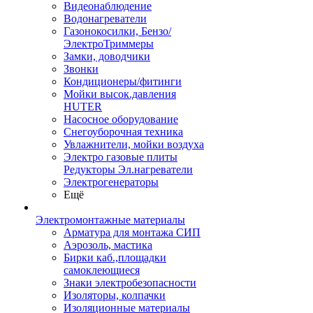
Видеонаблюдение
Водонагреватели
Газонокосилки, Бензо/
ЭлектроТриммеры
Замки, доводчики
Звонки
Кондиционеры/фитинги
Мойки высок.давления
HUTER
Насосное оборудование
Снегоуборочная техника
Увлажнители, мойки воздуха
Электро газовые плиты
Редукторы Эл.нагреватели
Электрогенераторы
Ещё
Электромонтажные материалы
Арматура для монтажа СИП
Аэрозоль, мастика
Бирки каб.,площадки
самоклеющиеся
Знаки электробезопасности
Изоляторы, колпачки
Изоляционные материалы