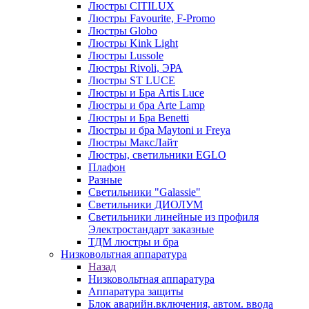
Люстры CITILUX
Люстры Favourite, F-Promo
Люстры Globo
Люстры Kink Light
Люстры Lussole
Люстры Rivoli, ЭРА
Люстры ST LUCE
Люстры и Бра Artis Luce
Люстры и бра Arte Lamp
Люстры и Бра Benetti
Люстры и бра Maytoni и Freya
Люстры МаксЛайт
Люстры, светильники EGLO
Плафон
Разные
Светильники "Galassie"
Светильники ДИОЛУМ
Светильники линейные из профиля
Электростандарт заказные
ТДМ люстры и бра
Низковольтная аппаратура
Назад
Низковольтная аппаратура
Аппаратура защиты
Блок аварийн.включения, автом. ввода