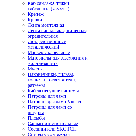
Каб.бандаж.Стяжки
кабельные (хомуты)
Крепеж
Крюки
Лента монтажная
Лента сигнальная, киперная,
оградительная
Люк ревизионный
металлический
Маркеры кабельные
Материалы для заземления и
молниезащита
Муфты
Наконечники, гильзы,
колпачки. ответвители,
разъёмы
Кабеленесущие системы
Патроны для ламп
Патроны для ламп Vintage
Патроны для ламп со
шнуром
Пломбы
Сжимы ответвительные
Соединители SKOTCH
Спираль монтажная