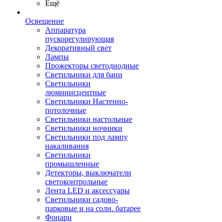
Ещё
Освещение
Аппаратура
пускорегулирующая
Декоративный свет
Лампы
Прожекторы светодиодные
Светильники для бани
Светильники
люминисцентные
Светильники Настенно-
потолочные
Светильники настольные
Светильники ночники
Светильники под лампу
накаливания
Светильники
промышленные
Детекторы, выключатели
светоконтрольные
Лента LED и аксессуары
Светильники садово-
парковые и на солн. батарее
Фонари