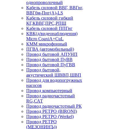
однопроволочный
Кабель силовой ВВГ, ВВГнг,
ВВГбм-Пнг(А)-LS
Кабель силовой гибкий
КГ,КВВГ,ПРС,РПШ
Кабель силовой ППГнг
КВК(д/видеонаблюдения)
Micro CoaxiA+CuL
КММ микрофонный
ПГВА (автомобильный)
Провод бытовой АПУНП
Провод бытовой ПуВВ
Провод бытовой ПуГВВ
Провод бытовой,
акустический ШВВП,ШВП
Провод для водопогружных
насосов
Провод компьютерный
Провод радиочастотный
RG,САТ
Провод радиочастотный РК
Провод РЕТРО (BIRONI)
Провод РЕТРО (Werkel)
Провод РЕТРО
(МЕЗОНИНЪ))