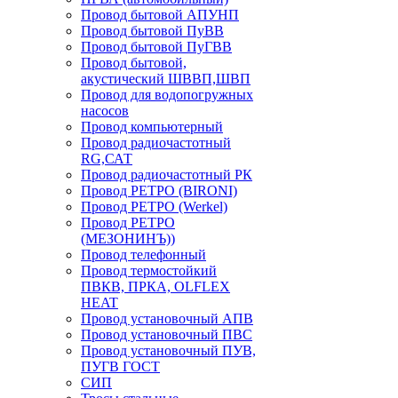
Провод бытовой АПУНП
Провод бытовой ПуВВ
Провод бытовой ПуГВВ
Провод бытовой,
акустический ШВВП,ШВП
Провод для водопогружных
насосов
Провод компьютерный
Провод радиочастотный
RG,САТ
Провод радиочастотный РК
Провод РЕТРО (BIRONI)
Провод РЕТРО (Werkel)
Провод РЕТРО
(МЕЗОНИНЪ))
Провод телефонный
Провод термостойкий
ПВКВ, ПРКА, OLFLEX
HEAT
Провод установочный АПВ
Провод установочный ПВС
Провод установочный ПУВ,
ПУГВ ГОСТ
СИП