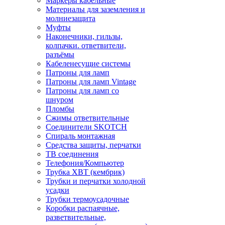
Маркеры кабельные
Материалы для заземления и
молниезащита
Муфты
Наконечники, гильзы,
колпачки. ответвители,
разъёмы
Кабеленесущие системы
Патроны для ламп
Патроны для ламп Vintage
Патроны для ламп со
шнуром
Пломбы
Сжимы ответвительные
Соединители SKOTCH
Спираль монтажная
Средства защиты, перчатки
ТВ соединения
Телефония/Компьютер
Трубка ХВТ (кембрик)
Трубки и перчатки холодной
усадки
Трубки термоусадочные
Коробки распаячные,
разветвительные,