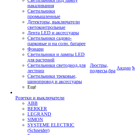
Светильники под лампу
накаливания
Светильники
промышленные
Детекторы, выключатели
светоконтрольные
Лента LED и аксессуары
Светильники садово-
парковые и на солн. батарее
Фонари
Светильники и лампы LED
для растений
Светильники светодиод.для
Люстры,
Акции
М
лестниц
подвесы,бра
Светильники трековые,
шинопровод и аксессуары
Ещё
Розетки и выключатели
ABB
BERKER
LEGRAND
SIMON
SYSTEME ELECTRIC
(Schneider)