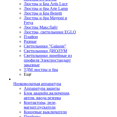
Люстры и Бра Artis Luce
Люстры и бра Arte Lamp
Люстры и Бра Benetti
Люстры и бра Maytoni и
Freya
Люстры МаксЛайт
Люстры, светильники EGLO
Плафон
Разные
Светильники "Galassie"
Светильники ДИОЛУМ
Светильники линейные из
профиля Электростандарт
заказные
ТДМ люстры и бра
Ещё
Низковольтная аппаратура
Аппаратура защиты
Блок аварийн.включения,
автом. ввода резерва
Контакторы, реле,
магнит.пускатели
Концевые выключатели
Приборы