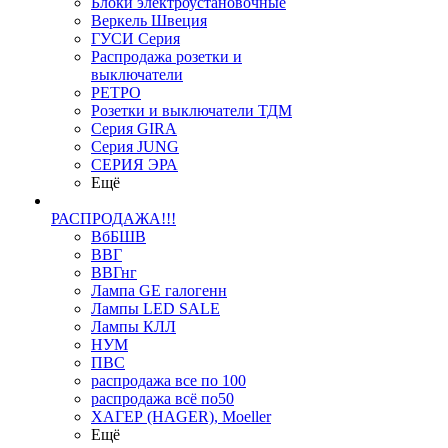
Блоки электроустановочные
Веркель Швеция
ГУСИ Серия
Распродажа розетки и
выключатели
РЕТРО
Розетки и выключатели ТДМ
Серия GIRA
Серия JUNG
СЕРИЯ ЭРА
Ещё
РАСПРОДАЖА!!!
ВбБШВ
ВВГ
ВВГнг
Лампа GE галогенн
Лампы LED SALE
Лампы КЛЛ
НУМ
ПВС
распродажа все по 100
распродажа всё по50
ХАГЕР (HAGER), Moeller
Ещё