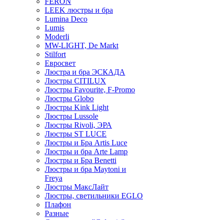
FERON
LEEK люстры и бра
Lumina Deco
Lumis
Moderli
MW-LIGHT, De Markt
Stilfort
Евросвет
Люстра и бра ЭСКАДА
Люстры CITILUX
Люстры Favourite, F-Promo
Люстры Globo
Люстры Kink Light
Люстры Lussole
Люстры Rivoli, ЭРА
Люстры ST LUCE
Люстры и Бра Artis Luce
Люстры и бра Arte Lamp
Люстры и Бра Benetti
Люстры и бра Maytoni и
Freya
Люстры МаксЛайт
Люстры, светильники EGLO
Плафон
Разные