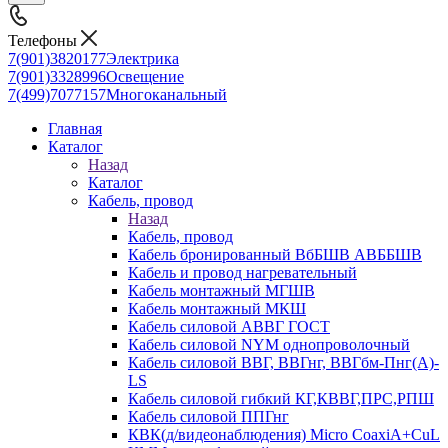
Телефоны
7(901)3820177
Электрика
7(901)3328996
Освещение
7(499)7077157
Многоканальный
Главная
Каталог
Назад
Каталог
Кабель, провод
Назад
Кабель, провод
Кабель бронированный ВбБШВ АВББШВ
Кабель и провод нагревательный
Кабель монтажный МГШВ
Кабель монтажный МКШ
Кабель силовой АВВГ ГОСТ
Кабель силовой NYM однопроволочный
Кабель силовой ВВГ, ВВГнг, ВВГбм-Пнг(А)-
LS
Кабель силовой гибкий КГ,КВВГ,ПРС,РПШ
Кабель силовой ППГнг
КВК(д/видеонаблюдения) Micro CoaxiA+CuL