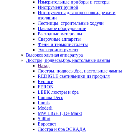
Измерительные приборы и тестеры
Инструмент ручной
Инструменты для опрессовки, резки и
изоляции
Лестницы, строительные ходули
Паяльное оборудование
Расходные материалы
Сварочные аппараты
Фены и термопистолеты
Электроинструмент
Высоковольтная аппаратура
Люстры, подвесы,бра, настольные лампы
Назад
Люстры, подвесы,бра, настольные лампы
REDIGLE светильники из профиля
Evoluce
FERON
LEEK люстры и бра
Lumina Deco
Lumis
Moderli
MW-LIGHT, De Markt
Stilfort
Евросвет
Люстра и бра ЭСКАДА