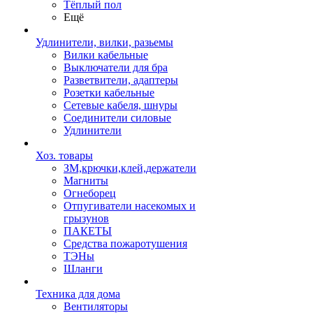
Тёплый пол
Ещё
Удлинители, вилки, разьемы
Вилки кабельные
Выключатели для бра
Разветвители, адаптеры
Розетки кабельные
Сетевые кабеля, шнуры
Соединители силовые
Удлинители
Хоз. товары
ЗМ,крючки,клей,держатели
Магниты
Огнеборец
Отпугиватели насекомых и
грызунов
ПАКЕТЫ
Средства пожаротушения
ТЭНы
Шланги
Техника для дома
Вентиляторы