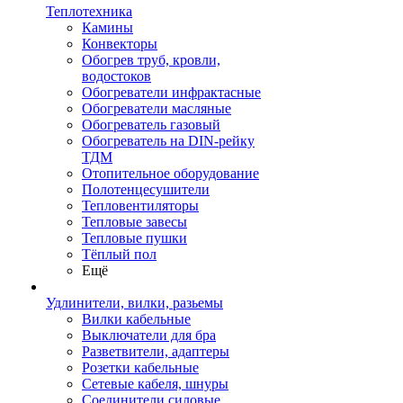
Теплотехника
Камины
Конвекторы
Обогрев труб, кровли,
водостоков
Обогреватели инфрактасные
Обогреватели масляные
Обогреватель газовый
Обогреватель на DIN-рейку
ТДМ
Отопительное оборудование
Полотенцесушители
Тепловентиляторы
Тепловые завесы
Тепловые пушки
Тёплый пол
Ещё
Удлинители, вилки, разьемы
Вилки кабельные
Выключатели для бра
Разветвители, адаптеры
Розетки кабельные
Сетевые кабеля, шнуры
Соединители силовые