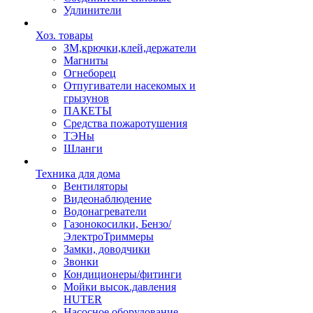
Удлинители
Хоз. товары
ЗМ,крючки,клей,держатели
Магниты
Огнеборец
Отпугиватели насекомых и
грызунов
ПАКЕТЫ
Средства пожаротушения
ТЭНы
Шланги
Техника для дома
Вентиляторы
Видеонаблюдение
Водонагреватели
Газонокосилки, Бензо/
ЭлектроТриммеры
Замки, доводчики
Звонки
Кондиционеры/фитинги
Мойки высок.давления
HUTER
Насосное оборудование