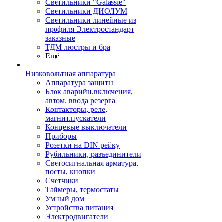
Светильники "Galassie"
Светильники ДИОЛУМ
Светильники линейные из
профиля Электростандарт
заказные
ТДМ люстры и бра
Ещё
Низковольтная аппаратура
Аппаратура защиты
Блок аварийн.включения,
автом. ввода резерва
Контакторы, реле,
магнит.пускатели
Концевые выключатели
Приборы
Розетки на DIN рейку
Рубильники, разъединители
Светосигнальная арматура,
посты, кнопки
Счетчики
Таймеры, термостаты
Умный дом
Устройства питания
Электродвигатели