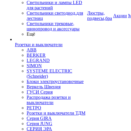
Светильники и лампы LED
для растений
Светильники светодиод.для
Люстры,
Акции
М
лестниц
подвесы,бра
Светильники трековые,
шинопровод и аксессуары
Ещё
Розетки и выключатели
ABB
BERKER
LEGRAND
SIMON
SYSTEME ELECTRIC
(Schneider)
Блоки электроустановочные
Веркель Швеция
ГУСИ Серия
Распродажа розетки и
выключатели
РЕТРО
Розетки и выключатели ТДМ
Серия GIRA
Серия JUNG
СЕРИЯ ЭРА