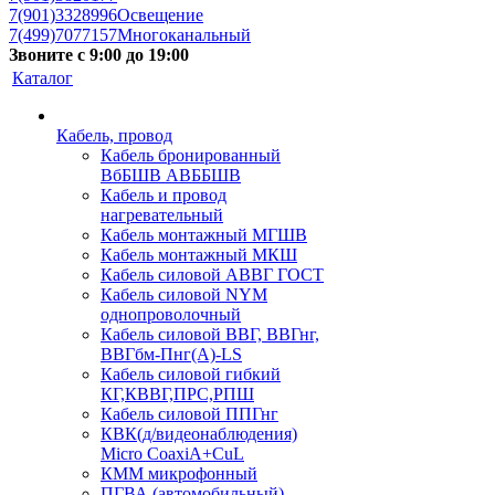
7(901)3328996
Освещение
7(499)7077157
Многоканальный
Звоните с 9:00 до 19:00
Каталог
Кабель, провод
Кабель бронированный
ВбБШВ АВББШВ
Кабель и провод
нагревательный
Кабель монтажный МГШВ
Кабель монтажный МКШ
Кабель силовой АВВГ ГОСТ
Кабель силовой NYM
однопроволочный
Кабель силовой ВВГ, ВВГнг,
ВВГбм-Пнг(А)-LS
Кабель силовой гибкий
КГ,КВВГ,ПРС,РПШ
Кабель силовой ППГнг
КВК(д/видеонаблюдения)
Micro CoaxiA+CuL
КММ микрофонный
ПГВА (автомобильный)