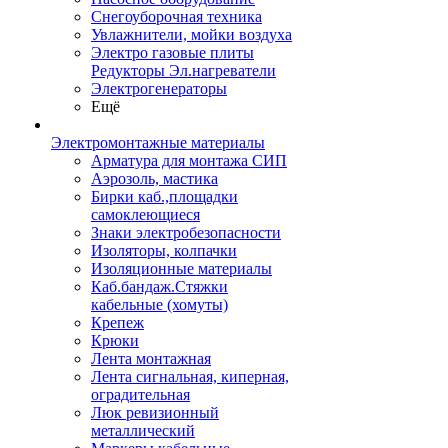
Снегоуборочная техника
Увлажнители, мойки воздуха
Электро газовые плиты
Редукторы Эл.нагреватели
Электрогенераторы
Ещё
Электромонтажные материалы
Арматура для монтажа СИП
Аэрозоль, мастика
Бирки каб.,площадки
самоклеющиеся
Знаки электробезопасности
Изоляторы, колпачки
Изоляционные материалы
Каб.бандаж.Стяжки
кабельные (хомуты)
Крепеж
Крюки
Лента монтажная
Лента сигнальная, киперная,
оградительная
Люк ревизионный
металлический