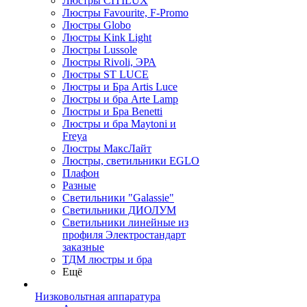
Люстры CITILUX
Люстры Favourite, F-Promo
Люстры Globo
Люстры Kink Light
Люстры Lussole
Люстры Rivoli, ЭРА
Люстры ST LUCE
Люстры и Бра Artis Luce
Люстры и бра Arte Lamp
Люстры и Бра Benetti
Люстры и бра Maytoni и
Freya
Люстры МаксЛайт
Люстры, светильники EGLO
Плафон
Разные
Светильники "Galassie"
Светильники ДИОЛУМ
Светильники линейные из
профиля Электростандарт
заказные
ТДМ люстры и бра
Ещё
Низковольтная аппаратура