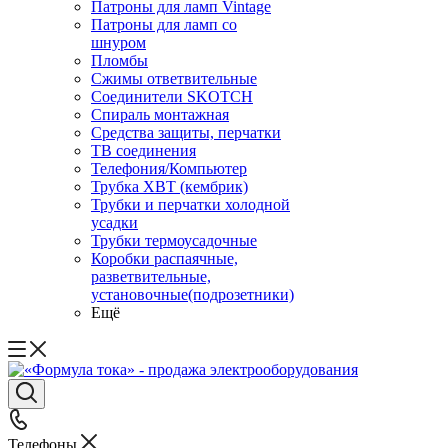
Патроны для ламп Vintage
Патроны для ламп со
шнуром
Пломбы
Сжимы ответвительные
Соединители SKOTCH
Спираль монтажная
Средства защиты, перчатки
ТВ соединения
Телефония/Компьютер
Трубка ХВТ (кембрик)
Трубки и перчатки холодной
усадки
Трубки термоусадочные
Коробки распаячные,
разветвительные,
установочные(подрозетники)
Ещё
Телефоны