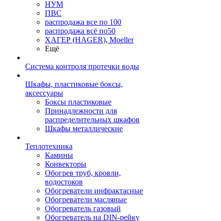
НУМ
ПВС
распродажа все по 100
распродажа всё по50
ХАГЕР (HAGER), Moeller
Ещё
Система контроля протечки воды
Шкафы, пластиковые боксы,
аксессуары
Боксы пластиковые
Принадлежности для
распределительных шкафов
Шкафы металлические
Теплотехника
Камины
Конвекторы
Обогрев труб, кровли,
водостоков
Обогреватели инфрактасные
Обогреватели масляные
Обогреватель газовый
Обогреватель на DIN-рейку