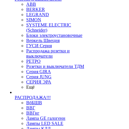
ABB
BERKER
LEGRAND
SIMON
SYSTEME ELECTRIC
(Schneider)
Блоки электроустановочные
Веркель Швеция
ГУСИ Серия
Распродажа розетки и
выключатели
РЕТРО
Розетки и выключатели ТДМ
Серия GIRA
Серия JUNG
СЕРИЯ ЭРА
Ещё
РАСПРОДАЖА!!!
ВбБШВ
ВВГ
ВВГнг
Лампа GE галогенн
Лампы LED SALE
Лампы КЛЛ