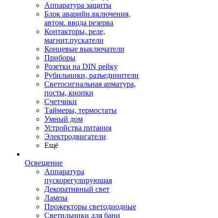
Аппаратура защиты
Блок аварийн.включения,
автом. ввода резерва
Контакторы, реле,
магнит.пускатели
Концевые выключатели
Приборы
Розетки на DIN рейку
Рубильники, разъединители
Светосигнальная арматура,
посты, кнопки
Счетчики
Таймеры, термостаты
Умный дом
Устройства питания
Электродвигатели
Ещё
Освещение
Аппаратура
пускорегулирующая
Декоративный свет
Лампы
Прожекторы светодиодные
Светильники для бани