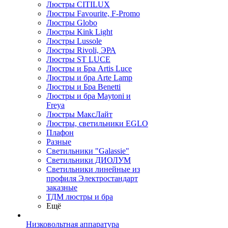
Люстры CITILUX
Люстры Favourite, F-Promo
Люстры Globo
Люстры Kink Light
Люстры Lussole
Люстры Rivoli, ЭРА
Люстры ST LUCE
Люстры и Бра Artis Luce
Люстры и бра Arte Lamp
Люстры и Бра Benetti
Люстры и бра Maytoni и
Freya
Люстры МаксЛайт
Люстры, светильники EGLO
Плафон
Разные
Светильники "Galassie"
Светильники ДИОЛУМ
Светильники линейные из
профиля Электростандарт
заказные
ТДМ люстры и бра
Ещё
Низковольтная аппаратура