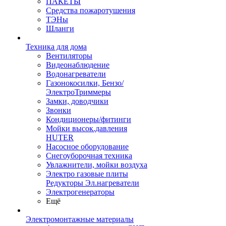
ПАКЕТЫ
Средства пожаротушения
ТЭНы
Шланги
Техника для дома
Вентиляторы
Видеонаблюдение
Водонагреватели
Газонокосилки, Бензо/
ЭлектроТриммеры
Замки, доводчики
Звонки
Кондиционеры/фитинги
Мойки высок.давления
HUTER
Насосное оборудование
Снегоуборочная техника
Увлажнители, мойки воздуха
Электро газовые плиты
Редукторы Эл.нагреватели
Электрогенераторы
Ещё
Электромонтажные материалы