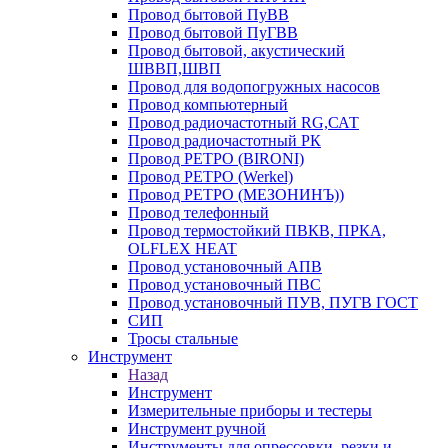
Провод бытовой ПуВВ
Провод бытовой ПуГВВ
Провод бытовой, акустический
ШВВП,ШВП
Провод для водопогружных насосов
Провод компьютерный
Провод радиочастотный RG,САТ
Провод радиочастотный РК
Провод РЕТРО (BIRONI)
Провод РЕТРО (Werkel)
Провод РЕТРО (МЕЗОНИНЪ))
Провод телефонный
Провод термостойкий ПВКВ, ПРКА,
OLFLEX HEAT
Провод установочный АПВ
Провод установочный ПВС
Провод установочный ПУВ, ПУГВ ГОСТ
СИП
Тросы стальные
Инструмент
Назад
Инструмент
Измерительные приборы и тестеры
Инструмент ручной
Инструменты для опрессовки, резки и