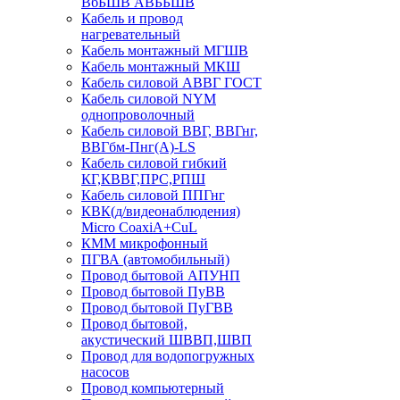
ВбБШВ АВББШВ
Кабель и провод
нагревательный
Кабель монтажный МГШВ
Кабель монтажный МКШ
Кабель силовой АВВГ ГОСТ
Кабель силовой NYM
однопроволочный
Кабель силовой ВВГ, ВВГнг,
ВВГбм-Пнг(А)-LS
Кабель силовой гибкий
КГ,КВВГ,ПРС,РПШ
Кабель силовой ППГнг
КВК(д/видеонаблюдения)
Micro CoaxiA+CuL
КММ микрофонный
ПГВА (автомобильный)
Провод бытовой АПУНП
Провод бытовой ПуВВ
Провод бытовой ПуГВВ
Провод бытовой,
акустический ШВВП,ШВП
Провод для водопогружных
насосов
Провод компьютерный