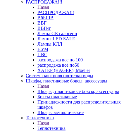
РАСПРОДАЖА!!!
Назад
РАСПРОДАЖА!!!
ВбБШВ
ВВГ
ВВГнг
Лампа GE галогенн
Лампы LED SALE
Лампы КЛЛ
НУМ
ПВС
распродажа все по 100
распродажа всё по50
ХАГЕР (HAGER), Moeller
Система контроля протечки воды
Шкафы, пластиковые боксы, аксессуары
Назад
Шкафы, пластиковые боксы, аксессуары
Боксы пластиковые
Принадлежности для распределительных
шкафов
Шкафы металлические
Теплотехника
Назад
Теплотехника