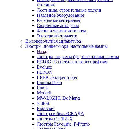
изоляции
Лестницы, строительные ходули
Паяльное оборудование
Расходные материалы
Сварочные аппараты
Фены и термопистолеты
Электроинструмент
Высоковольтная аппаратура
Люстры, подвесы,бра, настольные лампы
Назад
Люстры, подвесы,бра, настольные лампы
REDIGLE светильники из профиля
Evoluce
FERON
LEEK люстры и бра
Lumina Deco
Lumis
Moderli
MW-LIGHT, De Markt
Stilfort
Евросвет
Люстра и бра ЭСКАДА
Люстры CITILUX
Люстры Favourite, F-Promo