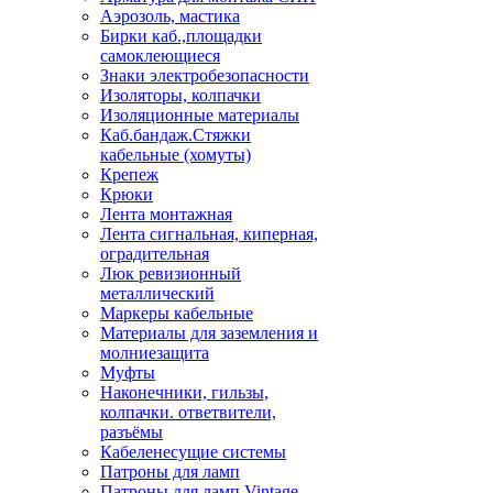
Аэрозоль, мастика
Бирки каб.,площадки
самоклеющиеся
Знаки электробезопасности
Изоляторы, колпачки
Изоляционные материалы
Каб.бандаж.Стяжки
кабельные (хомуты)
Крепеж
Крюки
Лента монтажная
Лента сигнальная, киперная,
оградительная
Люк ревизионный
металлический
Маркеры кабельные
Материалы для заземления и
молниезащита
Муфты
Наконечники, гильзы,
колпачки. ответвители,
разъёмы
Кабеленесущие системы
Патроны для ламп
Патроны для ламп Vintage