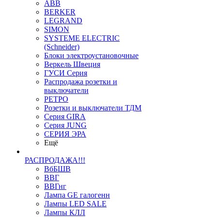
ABB
BERKER
LEGRAND
SIMON
SYSTEME ELECTRIC
(Schneider)
Блоки электроустановочные
Веркель Швеция
ГУСИ Серия
Распродажа розетки и
выключатели
РЕТРО
Розетки и выключатели ТДМ
Серия GIRA
Серия JUNG
СЕРИЯ ЭРА
Ещё
РАСПРОДАЖА!!!
ВбБШВ
ВВГ
ВВГнг
Лампа GE галогенн
Лампы LED SALE
Лампы КЛЛ