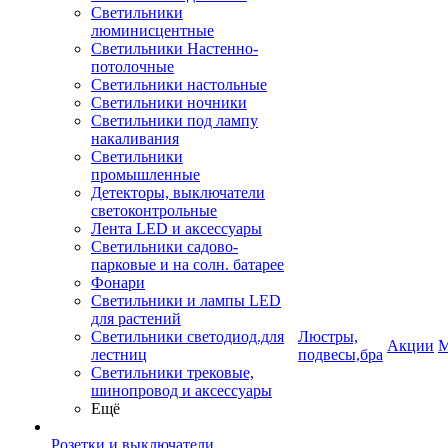
Светильники
люминисцентные
Светильники Настенно-
потолочные
Светильники настольные
Светильники ночники
Светильники под лампу
накаливания
Светильники
промышленные
Детекторы, выключатели
светоконтрольные
Лента LED и аксессуары
Светильники садово-
парковые и на солн. батарее
Фонари
Светильники и лампы LED
для растений
Светильники светодиод.для
Люстры,
Акции
М
лестниц
подвесы,бра
Светильники трековые,
шинопровод и аксессуары
Ещё
Розетки и выключатели