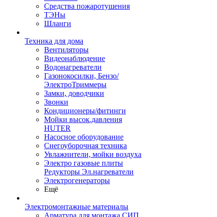
Средства пожаротушения
ТЭНы
Шланги
Техника для дома
Вентиляторы
Видеонаблюдение
Водонагреватели
Газонокосилки, Бензо/
ЭлектроТриммеры
Замки, доводчики
Звонки
Кондиционеры/фитинги
Мойки высок.давления
HUTER
Насосное оборудование
Снегоуборочная техника
Увлажнители, мойки воздуха
Электро газовые плиты
Редукторы Эл.нагреватели
Электрогенераторы
Ещё
Электромонтажные материалы
Арматура для монтажа СИП