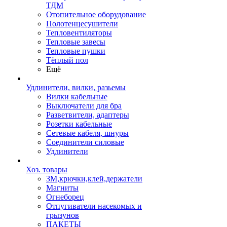
ТДМ
Отопительное оборудование
Полотенцесушители
Тепловентиляторы
Тепловые завесы
Тепловые пушки
Тёплый пол
Ещё
Удлинители, вилки, разьемы
Вилки кабельные
Выключатели для бра
Разветвители, адаптеры
Розетки кабельные
Сетевые кабеля, шнуры
Соединители силовые
Удлинители
Хоз. товары
ЗМ,крючки,клей,держатели
Магниты
Огнеборец
Отпугиватели насекомых и
грызунов
ПАКЕТЫ