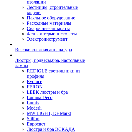
изоляции
Лестницы, строительные
ходули
Паяльное оборудование
Расходные материалы
Сварочные аппараты
Фены и термопистолеты
Электроинструмент
Высоковольтная аппаратура
Люстры, подвесы,бра, настольные
лампы
REDIGLE светильники из
профиля
Evoluce
FERON
LEEK люстры и бра
Lumina Deco
Lumis
Moderli
MW-LIGHT, De Markt
Stilfort
Евросвет
Люстра и бра ЭСКАДА