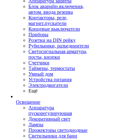
Аппаратура защиты
Блок аварийн.включения,
автом. ввода резерва
Контакторы, реле,
магнит.пускатели
Концевые выключатели
Приборы
Розетки на DIN рейку
Рубильники, разъединители
Светосигнальная арматура,
посты, кнопки
Счетчики
Таймеры, термостаты
Умный дом
Устройства питания
Электродвигатели
Ещё
Освещение
Аппаратура
пускорегулирующая
Декоративный свет
Лампы
Прожекторы светодиодные
Светильники для бани