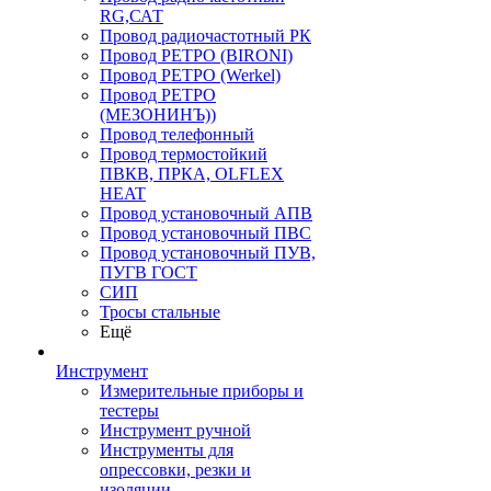
RG,САТ
Провод радиочастотный РК
Провод РЕТРО (BIRONI)
Провод РЕТРО (Werkel)
Провод РЕТРО
(МЕЗОНИНЪ))
Провод телефонный
Провод термостойкий
ПВКВ, ПРКА, OLFLEX
HEAT
Провод установочный АПВ
Провод установочный ПВС
Провод установочный ПУВ,
ПУГВ ГОСТ
СИП
Тросы стальные
Ещё
Инструмент
Измерительные приборы и
тестеры
Инструмент ручной
Инструменты для
опрессовки, резки и
изоляции