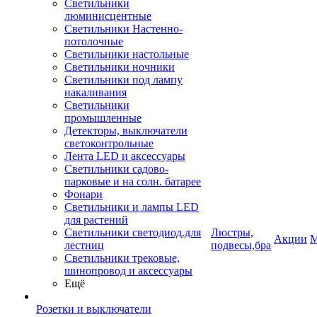
Светильники
люминисцентные
Светильники Настенно-
потолочные
Светильники настольные
Светильники ночники
Светильники под лампу
накаливания
Светильники
промышленные
Детекторы, выключатели
светоконтрольные
Лента LED и аксессуары
Светильники садово-
парковые и на солн. батарее
Фонари
Светильники и лампы LED
для растений
Светильники светодиод.для
Люстры,
Акции
М
лестниц
подвесы,бра
Светильники трековые,
шинопровод и аксессуары
Ещё
Розетки и выключатели