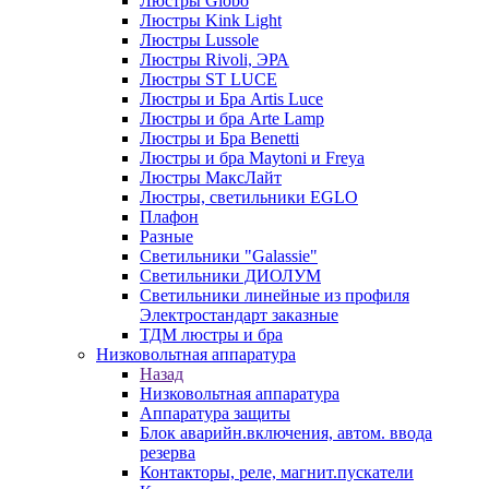
Люстры Globo
Люстры Kink Light
Люстры Lussole
Люстры Rivoli, ЭРА
Люстры ST LUCE
Люстры и Бра Artis Luce
Люстры и бра Arte Lamp
Люстры и Бра Benetti
Люстры и бра Maytoni и Freya
Люстры МаксЛайт
Люстры, светильники EGLO
Плафон
Разные
Светильники "Galassie"
Светильники ДИОЛУМ
Светильники линейные из профиля
Электростандарт заказные
ТДМ люстры и бра
Низковольтная аппаратура
Назад
Низковольтная аппаратура
Аппаратура защиты
Блок аварийн.включения, автом. ввода
резерва
Контакторы, реле, магнит.пускатели