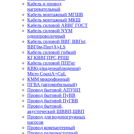
Кабель и провод
нагревательный
Кабель монтажный МГШВ
Кабель монтажный МКШ
Кабель силовой АВВГ ГОСТ
Кабель силовой NYM
однопроволочный
Кабель силовой ВВГ, ВВГнг,
ВВГбм-Пнг(А)-LS
Кабель силовой гибкий
КГ,КВВГ,ПРС,РПШ
Кабель силовой ППГнг
КВК(д/видеонаблюдения)
Micro CoaxiA+CuL
КММ микрофонный
ПГВА (автомобильный)
Провод бытовой АПУНП
Провод бытовой ПуВВ
Провод бытовой ПуГВВ
Провод бытовой,
акустический ШВВП,ШВП
Провод для водопогружных
насосов
Провод компьютерный
Провод радиочастотный