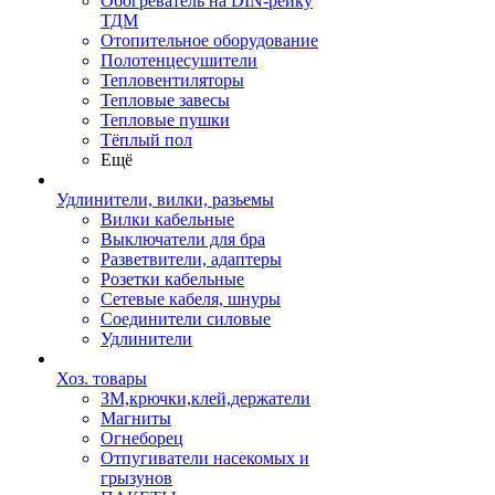
Обогреватель на DIN-рейку
ТДМ
Отопительное оборудование
Полотенцесушители
Тепловентиляторы
Тепловые завесы
Тепловые пушки
Тёплый пол
Ещё
Удлинители, вилки, разьемы
Вилки кабельные
Выключатели для бра
Разветвители, адаптеры
Розетки кабельные
Сетевые кабеля, шнуры
Соединители силовые
Удлинители
Хоз. товары
ЗМ,крючки,клей,держатели
Магниты
Огнеборец
Отпугиватели насекомых и
грызунов