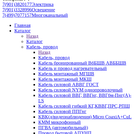
7(901)3820177
Электрика
7(901)3328996
Освещение
7(499)7077157
Многоканальный
Главная
Каталог
Назад
Каталог
Кабель, провод
Назад
Кабель, провод
Кабель бронированный ВбБШВ АВББШВ
Кабель и провод нагревательный
Кабель монтажный МГШВ
Кабель монтажный МКШ
Кабель силовой АВВГ ГОСТ
Кабель силовой NYM однопроволочный
Кабель силовой ВВГ, ВВГнг, ВВГбм-Пнг(А)-
LS
Кабель силовой гибкий КГ,КВВГ,ПРС,РПШ
Кабель силовой ППГнг
КВК(д/видеонаблюдения) Micro CoaxiA+CuL
КММ микрофонный
ПГВА (автомобильный)
Провод бытовой АПУНП