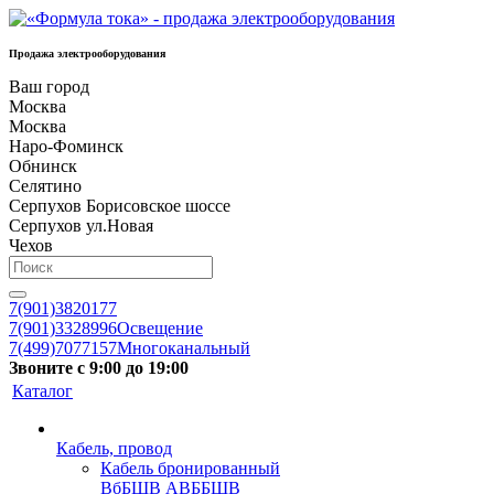
Продажа электрооборудования
Ваш город
Москва
Москва
Наро-Фоминск
Обнинск
Селятино
Серпухов Борисовское шоссе
Серпухов ул.Новая
Чехов
7(901)3820177
7(901)3328996
Освещение
7(499)7077157
Многоканальный
Звоните с 9:00 до 19:00
Каталог
Кабель, провод
Кабель бронированный
ВбБШВ АВББШВ