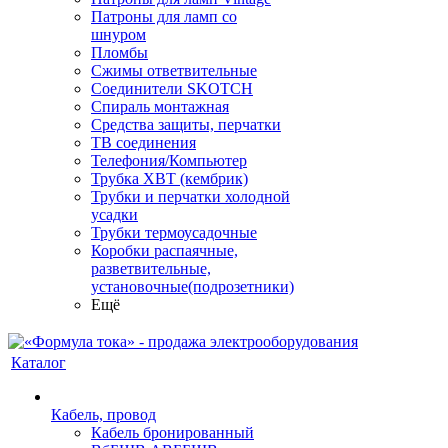
Патроны для ламп со
шнуром
Пломбы
Сжимы ответвительные
Соединители SKOTCH
Спираль монтажная
Средства защиты, перчатки
ТВ соединения
Телефония/Компьютер
Трубка ХВТ (кембрик)
Трубки и перчатки холодной
усадки
Трубки термоусадочные
Коробки распаячные,
разветвительные,
установочные(подрозетники)
Ещё
Каталог
Кабель, провод
Кабель бронированный