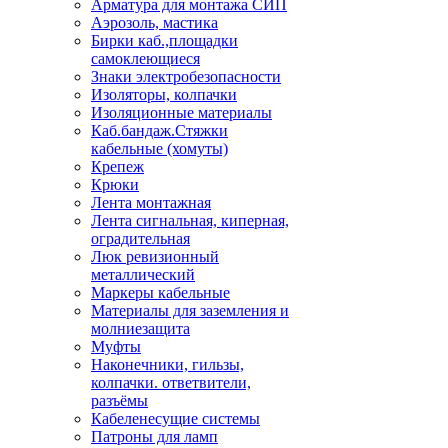
Арматура для монтажа СИП
Аэрозоль, мастика
Бирки каб.,площадки
самоклеющиеся
Знаки электробезопасности
Изоляторы, колпачки
Изоляционные материалы
Каб.бандаж.Стяжки
кабельные (хомуты)
Крепеж
Крюки
Лента монтажная
Лента сигнальная, киперная,
оградительная
Люк ревизионный
металлический
Маркеры кабельные
Материалы для заземления и
молниезащита
Муфты
Наконечники, гильзы,
колпачки. ответвители,
разъёмы
Кабеленесущие системы
Патроны для ламп