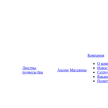
Компания
О ком
Люстры,
Новос
Акции
Магазины
подвесы,бра
Сотру
Вакан
Полит