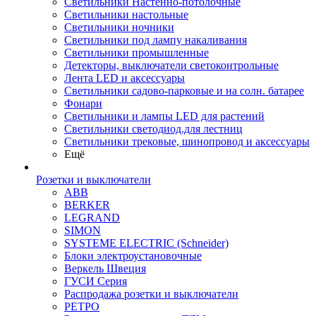
Светильники Настенно-потолочные
Светильники настольные
Светильники ночники
Светильники под лампу накаливания
Светильники промышленные
Детекторы, выключатели светоконтрольные
Лента LED и аксессуары
Светильники садово-парковые и на солн. батарее
Фонари
Светильники и лампы LED для растений
Светильники светодиод.для лестниц
Светильники трековые, шинопровод и аксессуары
Ещё
Розетки и выключатели
ABB
BERKER
LEGRAND
SIMON
SYSTEME ELECTRIC (Schneider)
Блоки электроустановочные
Веркель Швеция
ГУСИ Серия
Распродажа розетки и выключатели
РЕТРО