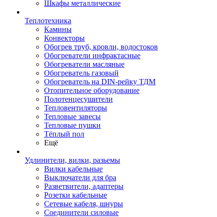
Шкафы металлические
Теплотехника
Камины
Конвекторы
Обогрев труб, кровли, водостоков
Обогреватели инфрактасные
Обогреватели масляные
Обогреватель газовый
Обогреватель на DIN-рейку ТДМ
Отопительное оборудование
Полотенцесушители
Тепловентиляторы
Тепловые завесы
Тепловые пушки
Тёплый пол
Ещё
Удлинители, вилки, разьемы
Вилки кабельные
Выключатели для бра
Разветвители, адаптеры
Розетки кабельные
Сетевые кабеля, шнуры
Соединители силовые