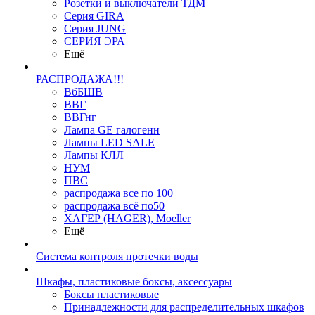
Розетки и выключатели ТДМ
Серия GIRA
Серия JUNG
СЕРИЯ ЭРА
Ещё
РАСПРОДАЖА!!!
ВбБШВ
ВВГ
ВВГнг
Лампа GE галогенн
Лампы LED SALE
Лампы КЛЛ
НУМ
ПВС
распродажа все по 100
распродажа всё по50
ХАГЕР (HAGER), Moeller
Ещё
Система контроля протечки воды
Шкафы, пластиковые боксы, аксессуары
Боксы пластиковые
Принадлежности для распределительных шкафов