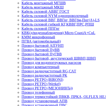
Кабель монтажный МГШВ
Кабель монтажный МКШ
Кабель силовой АВВГ ГОСТ
Кабель силовой NYM однопроволочный
Кабель силовой ВВГ, ВВГнг, ВВГбм-Пнг(А)-LS
Кабель силовой гибкий КГ,КВВГ,ПРС,РПШ
Кабель силовой ППГнг
КВК(д/видеонаблюдения) Micro CoaxiA+CuL
КММ микрофонный
ПГВА (автомобильный)
Провод бытовой АПУНП
Провод бытовой ПуВВ
Провод бытовой ПуГВВ
Провод бытовой, акустический ШВВП,ШВП
Провод для водопогружных насосов
Провод компьютерный
Провод радиочастотный RG,САТ
Провод радиочастотный РК
Провод РЕТРО (BIRONI)
Провод РЕТРО (Werkel)
Провод РЕТРО (МЕЗОНИНЪ))
Провод телефонный
Провод термостойкий ПВКВ, ПРКА, OLFLEX HE
Провод установочный АПВ
Провод установочный ПВС