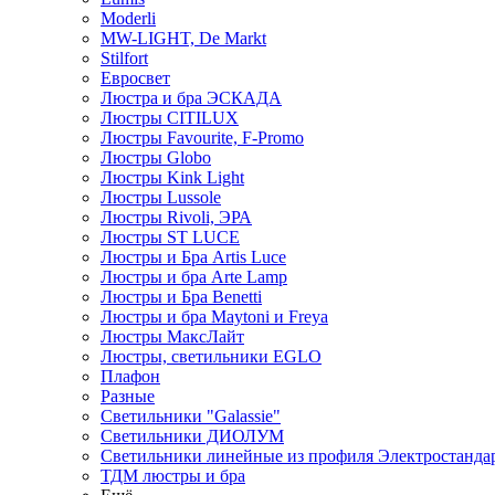
Moderli
MW-LIGHT, De Markt
Stilfort
Евросвет
Люстра и бра ЭСКАДА
Люстры CITILUX
Люстры Favourite, F-Promo
Люстры Globo
Люстры Kink Light
Люстры Lussole
Люстры Rivoli, ЭРА
Люстры ST LUCE
Люстры и Бра Artis Luce
Люстры и бра Arte Lamp
Люстры и Бра Benetti
Люстры и бра Maytoni и Freya
Люстры МаксЛайт
Люстры, светильники EGLO
Плафон
Разные
Светильники "Galassie"
Светильники ДИОЛУМ
Светильники линейные из профиля Электростандар
ТДМ люстры и бра