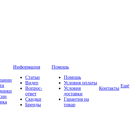
Информация
Помощь
Статьи
Помощь
пании
Видео
Условия оплаты
ти
Ещё
Вопрос-
Условия
Контакты
дники
ответ
доставки
сии
Скидки
Гарантия на
ика
Бренды
товар