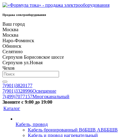
Продажа электрооборудования
Ваш город
Москва
Москва
Наро-Фоминск
Обнинск
Селятино
Серпухов Борисовское шоссе
Серпухов ул.Новая
Чехов
7(901)3820177
7(901)3328996
Освещение
7(499)7077157
Многоканальный
Звоните с 9:00 до 19:00
Каталог
Кабель, провод
Кабель бронированный ВбБШВ АВББШВ
Кабель и провод нагревательный