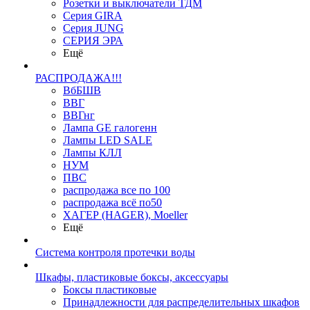
Розетки и выключатели ТДМ
Серия GIRA
Серия JUNG
СЕРИЯ ЭРА
Ещё
РАСПРОДАЖА!!!
ВбБШВ
ВВГ
ВВГнг
Лампа GE галогенн
Лампы LED SALE
Лампы КЛЛ
НУМ
ПВС
распродажа все по 100
распродажа всё по50
ХАГЕР (HAGER), Moeller
Ещё
Система контроля протечки воды
Шкафы, пластиковые боксы, аксессуары
Боксы пластиковые
Принадлежности для распределительных шкафов