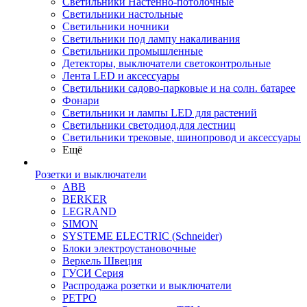
Светильники Настенно-потолочные
Светильники настольные
Светильники ночники
Светильники под лампу накаливания
Светильники промышленные
Детекторы, выключатели светоконтрольные
Лента LED и аксессуары
Светильники садово-парковые и на солн. батарее
Фонари
Светильники и лампы LED для растений
Светильники светодиод.для лестниц
Светильники трековые, шинопровод и аксессуары
Ещё
Розетки и выключатели
ABB
BERKER
LEGRAND
SIMON
SYSTEME ELECTRIC (Schneider)
Блоки электроустановочные
Веркель Швеция
ГУСИ Серия
Распродажа розетки и выключатели
РЕТРО