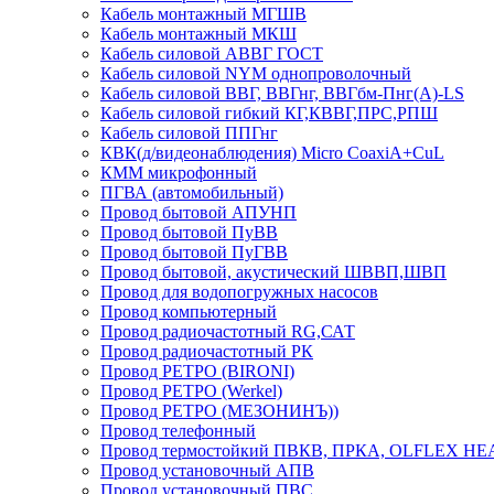
Кабель монтажный МГШВ
Кабель монтажный МКШ
Кабель силовой АВВГ ГОСТ
Кабель силовой NYM однопроволочный
Кабель силовой ВВГ, ВВГнг, ВВГбм-Пнг(А)-LS
Кабель силовой гибкий КГ,КВВГ,ПРС,РПШ
Кабель силовой ППГнг
КВК(д/видеонаблюдения) Micro CoaxiA+CuL
КММ микрофонный
ПГВА (автомобильный)
Провод бытовой АПУНП
Провод бытовой ПуВВ
Провод бытовой ПуГВВ
Провод бытовой, акустический ШВВП,ШВП
Провод для водопогружных насосов
Провод компьютерный
Провод радиочастотный RG,САТ
Провод радиочастотный РК
Провод РЕТРО (BIRONI)
Провод РЕТРО (Werkel)
Провод РЕТРО (МЕЗОНИНЪ))
Провод телефонный
Провод термостойкий ПВКВ, ПРКА, OLFLEX HE
Провод установочный АПВ
Провод установочный ПВС