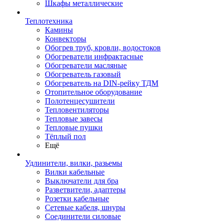
Шкафы металлические
Теплотехника
Камины
Конвекторы
Обогрев труб, кровли, водостоков
Обогреватели инфрактасные
Обогреватели масляные
Обогреватель газовый
Обогреватель на DIN-рейку ТДМ
Отопительное оборудование
Полотенцесушители
Тепловентиляторы
Тепловые завесы
Тепловые пушки
Тёплый пол
Ещё
Удлинители, вилки, разьемы
Вилки кабельные
Выключатели для бра
Разветвители, адаптеры
Розетки кабельные
Сетевые кабеля, шнуры
Соединители силовые