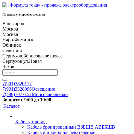
Продажа электрооборудования
Ваш город
Москва
Москва
Наро-Фоминск
Обнинск
Селятино
Серпухов Борисовское шоссе
Серпухов ул.Новая
Чехов
7(901)3820177
7(901)3328996
Освещение
7(499)7077157
Многоканальный
Звоните с 9:00 до 19:00
Каталог
Кабель, провод
Кабель бронированный ВбБШВ АВББШВ
Кабель и провод нагревательный