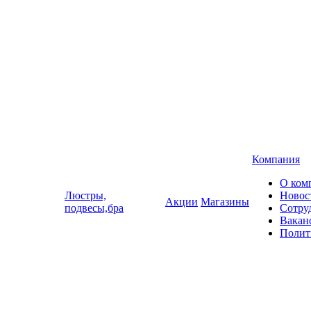
Компания
О ком
Люстры,
Новос
Акции
Магазины
подвесы,бра
Сотру
Вакан
Полит