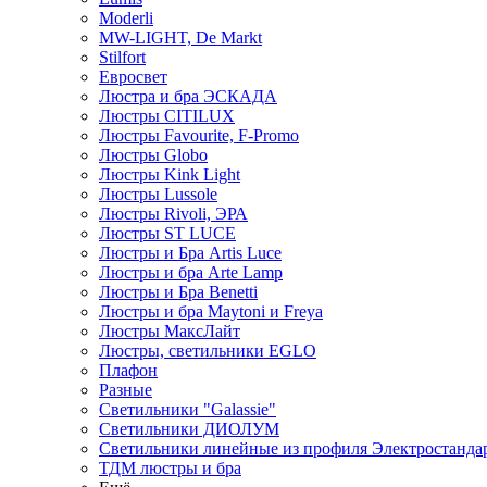
Moderli
MW-LIGHT, De Markt
Stilfort
Евросвет
Люстра и бра ЭСКАДА
Люстры CITILUX
Люстры Favourite, F-Promo
Люстры Globo
Люстры Kink Light
Люстры Lussole
Люстры Rivoli, ЭРА
Люстры ST LUCE
Люстры и Бра Artis Luce
Люстры и бра Arte Lamp
Люстры и Бра Benetti
Люстры и бра Maytoni и Freya
Люстры МаксЛайт
Люстры, светильники EGLO
Плафон
Разные
Светильники "Galassie"
Светильники ДИОЛУМ
Светильники линейные из профиля Электростандар
ТДМ люстры и бра