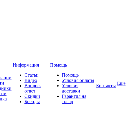
Информация
Помощь
Статьи
Помощь
пании
Видео
Условия оплаты
ти
Ещё
Вопрос-
Условия
Контакты
дники
ответ
доставки
сии
Скидки
Гарантия на
ика
Бренды
товар