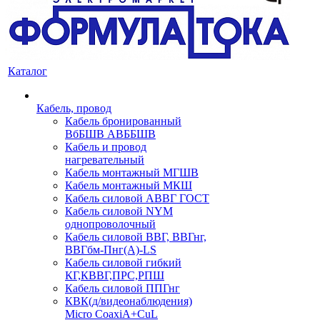
Каталог
Кабель, провод
Кабель бронированный
ВбБШВ АВББШВ
Кабель и провод
нагревательный
Кабель монтажный МГШВ
Кабель монтажный МКШ
Кабель силовой АВВГ ГОСТ
Кабель силовой NYM
однопроволочный
Кабель силовой ВВГ, ВВГнг,
ВВГбм-Пнг(А)-LS
Кабель силовой гибкий
КГ,КВВГ,ПРС,РПШ
Кабель силовой ППГнг
КВК(д/видеонаблюдения)
Micro CoaxiA+CuL