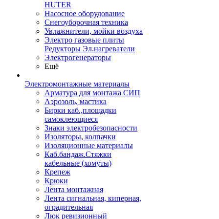
HUTER
Насосное оборудование
Снегоуборочная техника
Увлажнители, мойки воздуха
Электро газовые плиты
Редукторы Эл.нагреватели
Электрогенераторы
Ещё
Электромонтажные материалы
Арматура для монтажа СИП
Аэрозоль, мастика
Бирки каб.,площадки
самоклеющиеся
Знаки электробезопасности
Изоляторы, колпачки
Изоляционные материалы
Каб.бандаж.Стяжки
кабельные (хомуты)
Крепеж
Крюки
Лента монтажная
Лента сигнальная, киперная,
оградительная
Люк ревизионный