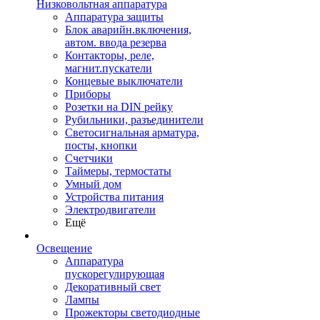
Низковольтная аппаратура
Аппаратура защиты
Блок аварийн.включения,
автом. ввода резерва
Контакторы, реле,
магнит.пускатели
Концевые выключатели
Приборы
Розетки на DIN рейку
Рубильники, разъединители
Светосигнальная арматура,
посты, кнопки
Счетчики
Таймеры, термостаты
Умный дом
Устройства питания
Электродвигатели
Ещё
Освещение
Аппаратура
пускорегулирующая
Декоративный свет
Лампы
Прожекторы светодиодные