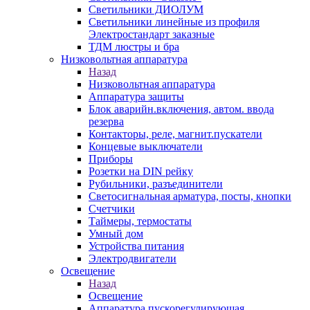
Светильники ДИОЛУМ
Светильники линейные из профиля
Электростандарт заказные
ТДМ люстры и бра
Низковольтная аппаратура
Назад
Низковольтная аппаратура
Аппаратура защиты
Блок аварийн.включения, автом. ввода
резерва
Контакторы, реле, магнит.пускатели
Концевые выключатели
Приборы
Розетки на DIN рейку
Рубильники, разъединители
Светосигнальная арматура, посты, кнопки
Счетчики
Таймеры, термостаты
Умный дом
Устройства питания
Электродвигатели
Освещение
Назад
Освещение
Аппаратура пускорегулирующая