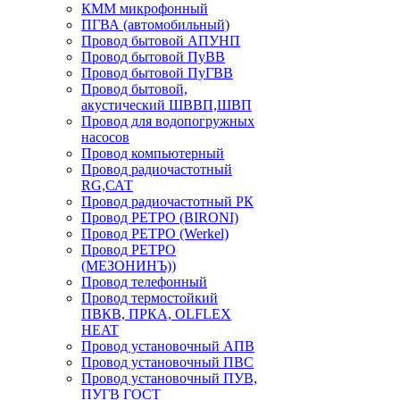
КММ микрофонный
ПГВА (автомобильный)
Провод бытовой АПУНП
Провод бытовой ПуВВ
Провод бытовой ПуГВВ
Провод бытовой,
акустический ШВВП,ШВП
Провод для водопогружных
насосов
Провод компьютерный
Провод радиочастотный
RG,САТ
Провод радиочастотный РК
Провод РЕТРО (BIRONI)
Провод РЕТРО (Werkel)
Провод РЕТРО
(МЕЗОНИНЪ))
Провод телефонный
Провод термостойкий
ПВКВ, ПРКА, OLFLEX
HEAT
Провод установочный АПВ
Провод установочный ПВС
Провод установочный ПУВ,
ПУГВ ГОСТ