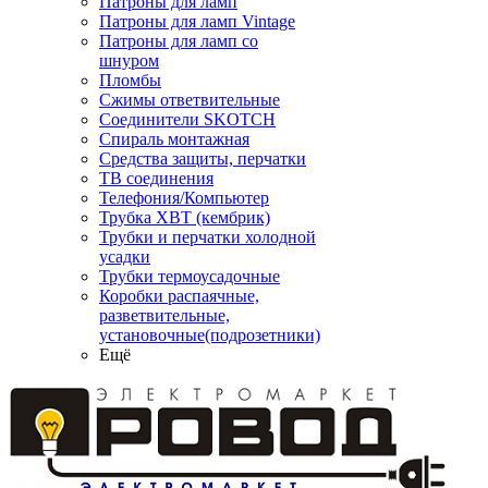
Патроны для ламп
Патроны для ламп Vintage
Патроны для ламп со
шнуром
Пломбы
Сжимы ответвительные
Соединители SKOTCH
Спираль монтажная
Средства защиты, перчатки
ТВ соединения
Телефония/Компьютер
Трубка ХВТ (кембрик)
Трубки и перчатки холодной
усадки
Трубки термоусадочные
Коробки распаячные,
разветвительные,
установочные(подрозетники)
Ещё