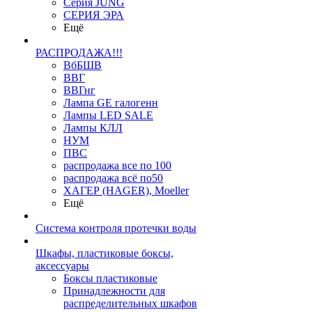
Серия JUNG
СЕРИЯ ЭРА
Ещё
РАСПРОДАЖА!!!
ВбБШВ
ВВГ
ВВГнг
Лампа GE галогенн
Лампы LED SALE
Лампы КЛЛ
НУМ
ПВС
распродажа все по 100
распродажа всё по50
ХАГЕР (HAGER), Moeller
Ещё
Система контроля протечки воды
Шкафы, пластиковые боксы,
аксессуары
Боксы пластиковые
Принадлежности для
распределительных шкафов