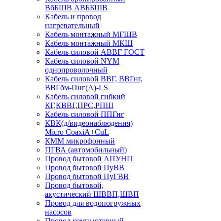
ВбБШВ АВББШВ
Кабель и провод
нагревательный
Кабель монтажный МГШВ
Кабель монтажный МКШ
Кабель силовой АВВГ ГОСТ
Кабель силовой NYM
однопроволочный
Кабель силовой ВВГ, ВВГнг,
ВВГбм-Пнг(А)-LS
Кабель силовой гибкий
КГ,КВВГ,ПРС,РПШ
Кабель силовой ППГнг
КВК(д/видеонаблюдения)
Micro CoaxiA+CuL
КММ микрофонный
ПГВА (автомобильный)
Провод бытовой АПУНП
Провод бытовой ПуВВ
Провод бытовой ПуГВВ
Провод бытовой,
акустический ШВВП,ШВП
Провод для водопогружных
насосов
Провод компьютерный