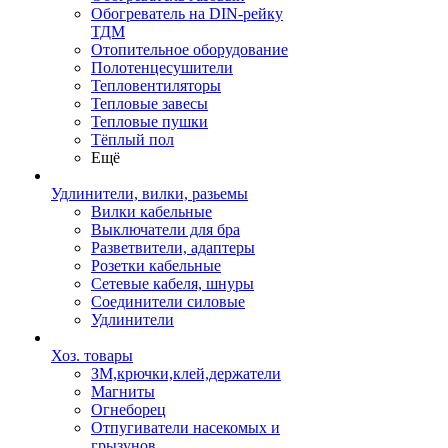
Обогреватель на DIN-рейку
ТДМ
Отопительное оборудование
Полотенцесушители
Тепловентиляторы
Тепловые завесы
Тепловые пушки
Тёплый пол
Ещё
Удлинители, вилки, разьемы
Вилки кабельные
Выключатели для бра
Разветвители, адаптеры
Розетки кабельные
Сетевые кабеля, шнуры
Соединители силовые
Удлинители
Хоз. товары
ЗМ,крючки,клей,держатели
Магниты
Огнеборец
Отпугиватели насекомых и
грызунов