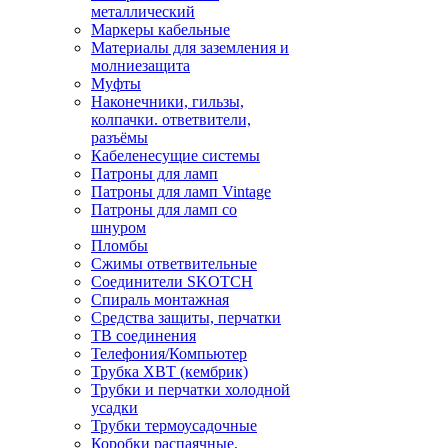
металлический
Маркеры кабельные
Материалы для заземления и
молниезащита
Муфты
Наконечники, гильзы,
колпачки. ответвители,
разъёмы
Кабеленесущие системы
Патроны для ламп
Патроны для ламп Vintage
Патроны для ламп со
шнуром
Пломбы
Сжимы ответвительные
Соединители SKOTCH
Спираль монтажная
Средства защиты, перчатки
ТВ соединения
Телефония/Компьютер
Трубка ХВТ (кембрик)
Трубки и перчатки холодной
усадки
Трубки термоусадочные
Коробки распаячные,