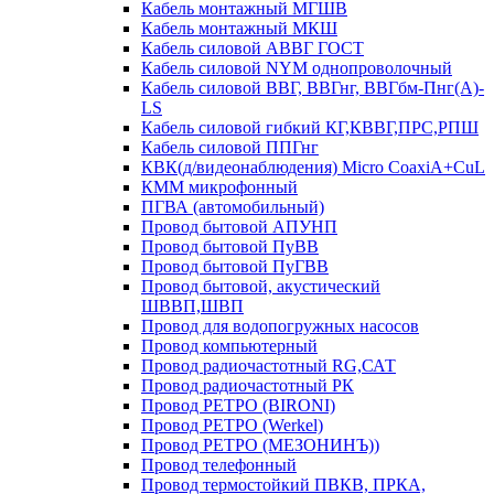
Кабель монтажный МГШВ
Кабель монтажный МКШ
Кабель силовой АВВГ ГОСТ
Кабель силовой NYM однопроволочный
Кабель силовой ВВГ, ВВГнг, ВВГбм-Пнг(А)-
LS
Кабель силовой гибкий КГ,КВВГ,ПРС,РПШ
Кабель силовой ППГнг
КВК(д/видеонаблюдения) Micro CoaxiA+CuL
КММ микрофонный
ПГВА (автомобильный)
Провод бытовой АПУНП
Провод бытовой ПуВВ
Провод бытовой ПуГВВ
Провод бытовой, акустический
ШВВП,ШВП
Провод для водопогружных насосов
Провод компьютерный
Провод радиочастотный RG,САТ
Провод радиочастотный РК
Провод РЕТРО (BIRONI)
Провод РЕТРО (Werkel)
Провод РЕТРО (МЕЗОНИНЪ))
Провод телефонный
Провод термостойкий ПВКВ, ПРКА,