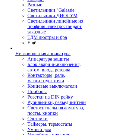
Разные
Светильники "Galassie"
Светильники ДИОЛУМ
Светильники линейные из
профиля Электростандарт
заказные
ТДМ люстры и бра
Ещё
Низковольтная аппаратура
Аппаратура защиты
Блок аварийн.включения,
автом. ввода резерва
Контакторы, реле,
магнит.пускатели
Концевые выключатели
Приборы
Розетки на DIN рейку
Рубильники, разъединители
Светосигнальная арматура,
посты, кнопки
Счетчики
Таймеры, термостаты
Умный дом
Устройства питания