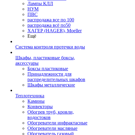
Лампы КЛЛ
НУМ
ПВС
распродажа все по 100
распродажа всё по50
ХАГЕР (HAGER), Moeller
Ещё
Система контроля протечки воды
Шкафы, пластиковые боксы,
аксессуары
Боксы пластиковые
Принадлежности для
распределительных шкафов
Шкафы металлические
Теплотехника
Камины
Конвекторы
Обогрев труб, кровли,
водостоков
Обогреватели инфрактасные
Обогреватели масляные
Обогреватель газовый