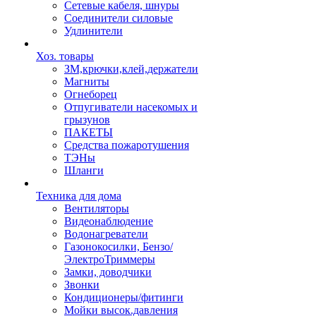
Сетевые кабеля, шнуры
Соединители силовые
Удлинители
Хоз. товары
ЗМ,крючки,клей,держатели
Магниты
Огнеборец
Отпугиватели насекомых и
грызунов
ПАКЕТЫ
Средства пожаротушения
ТЭНы
Шланги
Техника для дома
Вентиляторы
Видеонаблюдение
Водонагреватели
Газонокосилки, Бензо/
ЭлектроТриммеры
Замки, доводчики
Звонки
Кондиционеры/фитинги
Мойки высок.давления