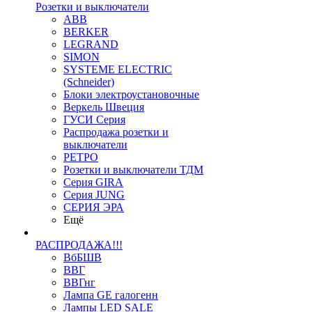
Розетки и выключатели
ABB
BERKER
LEGRAND
SIMON
SYSTEME ELECTRIC
(Schneider)
Блоки электроустановочные
Веркель Швеция
ГУСИ Серия
Распродажа розетки и
выключатели
РЕТРО
Розетки и выключатели ТДМ
Серия GIRA
Серия JUNG
СЕРИЯ ЭРА
Ещё
РАСПРОДАЖА!!!
ВбБШВ
ВВГ
ВВГнг
Лампа GE галогенн
Лампы LED SALE