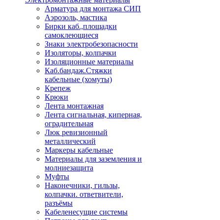
Арматура для монтажа СИП
Аэрозоль, мастика
Бирки каб.,площадки
самоклеющиеся
Знаки электробезопасности
Изоляторы, колпачки
Изоляционные материалы
Каб.бандаж.Стяжки
кабельные (хомуты)
Крепеж
Крюки
Лента монтажная
Лента сигнальная, киперная,
оградительная
Люк ревизионный
металлический
Маркеры кабельные
Материалы для заземления и
молниезащита
Муфты
Наконечники, гильзы,
колпачки. ответвители,
разъёмы
Кабеленесущие системы