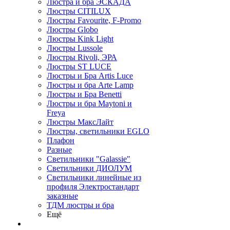
Люстра и бра ЭСКАДА
Люстры CITILUX
Люстры Favourite, F-Promo
Люстры Globo
Люстры Kink Light
Люстры Lussole
Люстры Rivoli, ЭРА
Люстры ST LUCE
Люстры и Бра Artis Luce
Люстры и бра Arte Lamp
Люстры и Бра Benetti
Люстры и бра Maytoni и
Freya
Люстры МаксЛайт
Люстры, светильники EGLO
Плафон
Разные
Светильники "Galassie"
Светильники ДИОЛУМ
Светильники линейные из
профиля Электростандарт
заказные
ТДМ люстры и бра
Ещё