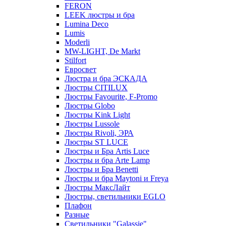
FERON
LEEK люстры и бра
Lumina Deco
Lumis
Moderli
MW-LIGHT, De Markt
Stilfort
Евросвет
Люстра и бра ЭСКАДА
Люстры CITILUX
Люстры Favourite, F-Promo
Люстры Globo
Люстры Kink Light
Люстры Lussole
Люстры Rivoli, ЭРА
Люстры ST LUCE
Люстры и Бра Artis Luce
Люстры и бра Arte Lamp
Люстры и Бра Benetti
Люстры и бра Maytoni и Freya
Люстры МаксЛайт
Люстры, светильники EGLO
Плафон
Разные
Светильники "Galassie"