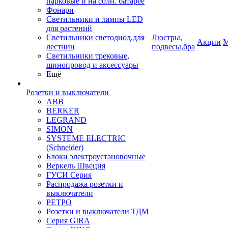
парковые и на солн. батарее
Фонари
Светильники и лампы LED
для растений
Светильники светодиод.для
Люстры,
Акции
М
лестниц
подвесы,бра
Светильники трековые,
шинопровод и аксессуары
Ещё
Розетки и выключатели
ABB
BERKER
LEGRAND
SIMON
SYSTEME ELECTRIC
(Schneider)
Блоки электроустановочные
Веркель Швеция
ГУСИ Серия
Распродажа розетки и
выключатели
РЕТРО
Розетки и выключатели ТДМ
Серия GIRA