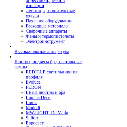
опрессовки, резки и
изоляции
Лестницы, строительные
ходули
Паяльное оборудование
Расходные материалы
Сварочные аппараты
Фены и термопистолеты
Электроинструмент
Высоковольтная аппаратура
Люстры, подвесы,бра, настольные
лампы
REDIGLE светильники из
профиля
Evoluce
FERON
LEEK люстры и бра
Lumina Deco
Lumis
Moderli
MW-LIGHT, De Markt
Stilfort
Евросвет