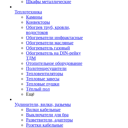
Шкафы металлические
Теплотехника
Камины
Конвекторы
Обогрев труб, кровли,
водостоков
Обогреватели инфрактасные
Обогреватели масляные
Обогреватель газовый
Обогреватель на DIN-рейку
ТДМ
Отопительное оборудование
Полотенцесушители
Тепловентиляторы
Тепловые завесы
Тепловые пушки
Тёплый пол
Ещё
Удлинители, вилки, разьемы
Вилки кабельные
Выключатели для бра
Разветвители, адаптеры
Розетки кабельные