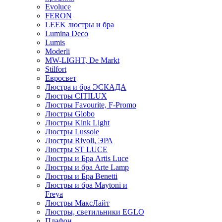
Evoluce
FERON
LEEK люстры и бра
Lumina Deco
Lumis
Moderli
MW-LIGHT, De Markt
Stilfort
Евросвет
Люстра и бра ЭСКАДА
Люстры CITILUX
Люстры Favourite, F-Promo
Люстры Globo
Люстры Kink Light
Люстры Lussole
Люстры Rivoli, ЭРА
Люстры ST LUCE
Люстры и Бра Artis Luce
Люстры и бра Arte Lamp
Люстры и Бра Benetti
Люстры и бра Maytoni и
Freya
Люстры МаксЛайт
Люстры, светильники EGLO
Плафон