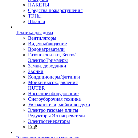
ПАКЕТЫ
Средства пожаротушения
ТЭНы
Шланги
Техника для дома
Вентиляторы
Видеонаблюдение
Водонагреватели
Газонокосилки, Бензо/
ЭлектроТриммеры
Замки, доводчики
Звонки
Кондиционеры/фитинги
Мойки высок.давления
HUTER
Насосное оборудование
Снегоуборочная техника
Увлажнители, мойки воздуха
Электро газовые плиты
Редукторы Эл.нагреватели
Электрогенераторы
Ещё
Электромонтажные материалы