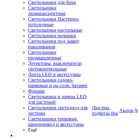
Светильники для бани
Светильники
люминисцентные
Светильники Настенно-
потолочные
Светильники настольные
Светильники ночники
Светильники под лампу
накаливания
Светильники
промышленные
Детекторы, выключатели
светоконтрольные
Лента LED и аксессуары
Светильники садово-
парковые и на солн. батарее
Фонари
Светильники и лампы LED
для растений
Светильники светодиод.для
Люстры,
Акции
М
лестниц
подвесы,бра
Светильники трековые,
шинопровод и аксессуары
Ещё