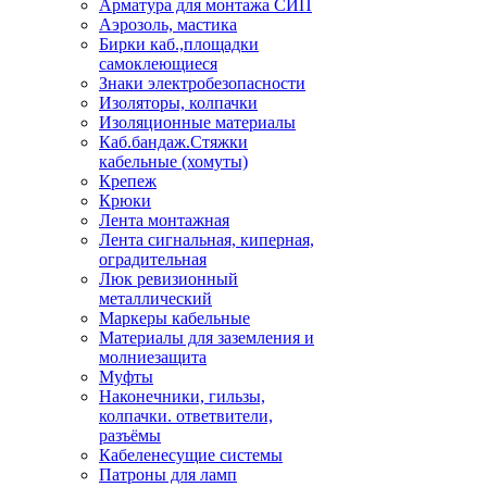
Арматура для монтажа СИП
Аэрозоль, мастика
Бирки каб.,площадки
самоклеющиеся
Знаки электробезопасности
Изоляторы, колпачки
Изоляционные материалы
Каб.бандаж.Стяжки
кабельные (хомуты)
Крепеж
Крюки
Лента монтажная
Лента сигнальная, киперная,
оградительная
Люк ревизионный
металлический
Маркеры кабельные
Материалы для заземления и
молниезащита
Муфты
Наконечники, гильзы,
колпачки. ответвители,
разъёмы
Кабеленесущие системы
Патроны для ламп