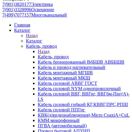
7(901)3820177
Электрика
7(901)3328996
Освещение
7(499)7077157
Многоканальный
Главная
Каталог
Назад
Каталог
Кабель, провод
Назад
Кабель, провод
Кабель бронированный ВбБШВ АВББШВ
Кабель и провод нагревательный
Кабель монтажный МГШВ
Кабель монтажный МКШ
Кабель силовой АВВГ ГОСТ
Кабель силовой NYM однопроволочный
Кабель силовой ВВГ, ВВГнг, ВВГбм-Пнг(А)-
LS
Кабель силовой гибкий КГ,КВВГ,ПРС,РПШ
Кабель силовой ППГнг
КВК(д/видеонаблюдения) Micro CoaxiA+CuL
КММ микрофонный
ПГВА (автомобильный)
Провод бытовой АПУНП