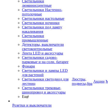
Светильники
люминисцентные
Светильники Настенно-
потолочные
Светильники настольные
Светильники ночники
Светильники под лампу
накаливания
Светильники
промышленные
Детекторы, выключатели
светоконтрольные
Лента LED и аксессуары
Светильники садово-
парковые и на солн. батарее
Фонари
Светильники и лампы LED
для растений
Светильники светодиод.для
Люстры,
Акции
М
лестниц
подвесы,бра
Светильники трековые,
шинопровод и аксессуары
Ещё
Розетки и выключатели