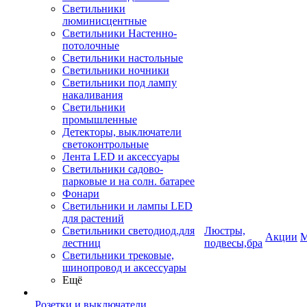
Светильники
люминисцентные
Светильники Настенно-
потолочные
Светильники настольные
Светильники ночники
Светильники под лампу
накаливания
Светильники
промышленные
Детекторы, выключатели
светоконтрольные
Лента LED и аксессуары
Светильники садово-
парковые и на солн. батарее
Фонари
Светильники и лампы LED
для растений
Светильники светодиод.для
Люстры,
Акции
М
лестниц
подвесы,бра
Светильники трековые,
шинопровод и аксессуары
Ещё
Розетки и выключатели