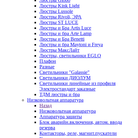
Люстры Globo
Люстры Kink Light
Люстры Lussole
Люстры Rivoli, ЭРА
Люстры ST LUCE
Люстры и Бра Artis Luce
Люстры и бра Arte Lamp
Люстры и Бра Benetti
Люстры и бра Maytoni и Freya
Люстры МаксЛайт
Люстры, светильники EGLO
Плафон
Разные
Светильники "Galassie"
Светильники ДИОЛУМ
Светильники линейные из профиля
Электростандарт заказные
ТДМ люстры и бра
Низковольтная аппаратура
Назад
Низковольтная аппаратура
Аппаратура защиты
Блок аварийн.включения, автом. ввода
резерва
Контакторы, реле, магнит.пускатели