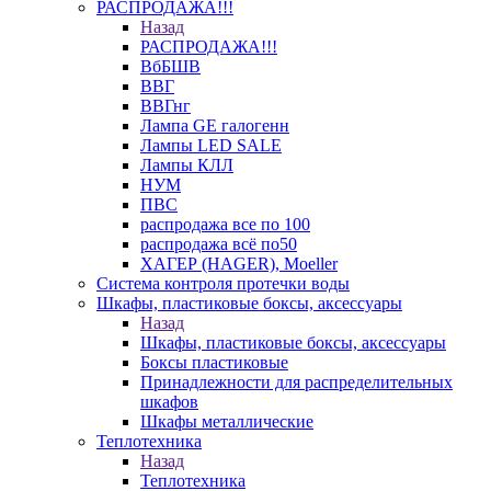
РАСПРОДАЖА!!!
Назад
РАСПРОДАЖА!!!
ВбБШВ
ВВГ
ВВГнг
Лампа GE галогенн
Лампы LED SALE
Лампы КЛЛ
НУМ
ПВС
распродажа все по 100
распродажа всё по50
ХАГЕР (HAGER), Moeller
Система контроля протечки воды
Шкафы, пластиковые боксы, аксессуары
Назад
Шкафы, пластиковые боксы, аксессуары
Боксы пластиковые
Принадлежности для распределительных
шкафов
Шкафы металлические
Теплотехника
Назад
Теплотехника