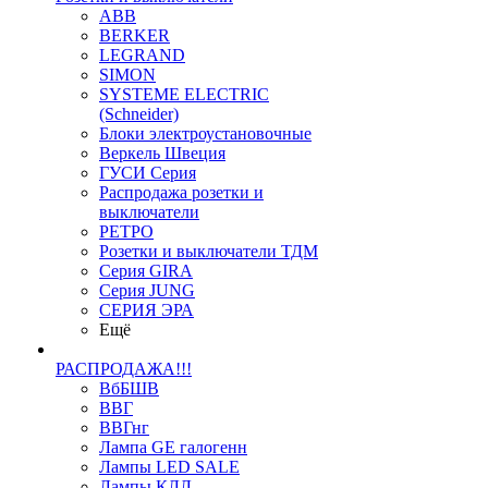
ABB
BERKER
LEGRAND
SIMON
SYSTEME ELECTRIC
(Schneider)
Блоки электроустановочные
Веркель Швеция
ГУСИ Серия
Распродажа розетки и
выключатели
РЕТРО
Розетки и выключатели ТДМ
Серия GIRA
Серия JUNG
СЕРИЯ ЭРА
Ещё
РАСПРОДАЖА!!!
ВбБШВ
ВВГ
ВВГнг
Лампа GE галогенн
Лампы LED SALE
Лампы КЛЛ