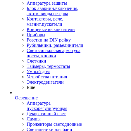
Аппаратура защиты
Блок аварийн.включения,
автом. ввода резерва
Контакторы, реле,
магнит.пускатели
Концевые выключатели
Приборы
Розетки на DIN рейку
Рубильники, разъединители
Светосигнальная арматура,
посты, кнопки
Счетчики
Таймеры, термостаты
Умный дом
Устройства питания
Электродвигатели
Ещё
Освещение
Аппаратура
пускорегулирующая
Декоративный свет
Лампы
Прожекторы светодиодные
Светильники для бани