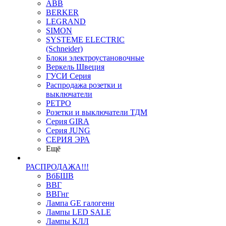
ABB
BERKER
LEGRAND
SIMON
SYSTEME ELECTRIC
(Schneider)
Блоки электроустановочные
Веркель Швеция
ГУСИ Серия
Распродажа розетки и
выключатели
РЕТРО
Розетки и выключатели ТДМ
Серия GIRA
Серия JUNG
СЕРИЯ ЭРА
Ещё
РАСПРОДАЖА!!!
ВбБШВ
ВВГ
ВВГнг
Лампа GE галогенн
Лампы LED SALE
Лампы КЛЛ