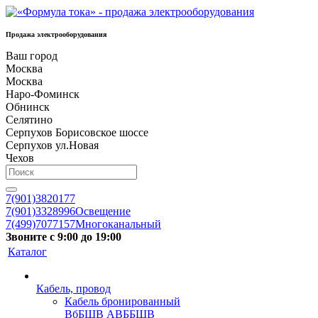
Продажа электрооборудования
Ваш город
Москва
Москва
Наро-Фоминск
Обнинск
Селятино
Серпухов Борисовское шоссе
Серпухов ул.Новая
Чехов
7(901)3820177
7(901)3328996
Освещение
7(499)7077157
Многоканальный
Звоните с 9:00 до 19:00
Каталог
Кабель, провод
Кабель бронированный
ВбБШВ АВББШВ