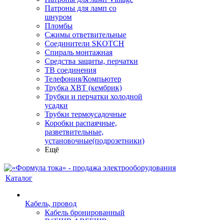
Патроны для ламп со
шнуром
Пломбы
Сжимы ответвительные
Соединители SKOTCH
Спираль монтажная
Средства защиты, перчатки
ТВ соединения
Телефония/Компьютер
Трубка ХВТ (кембрик)
Трубки и перчатки холодной
усадки
Трубки термоусадочные
Коробки распаячные,
разветвительные,
установочные(подрозетники)
Ещё
Каталог
Кабель, провод
Кабель бронированный