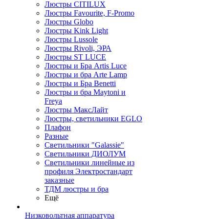
Люстры CITILUX
Люстры Favourite, F-Promo
Люстры Globo
Люстры Kink Light
Люстры Lussole
Люстры Rivoli, ЭРА
Люстры ST LUCE
Люстры и Бра Artis Luce
Люстры и бра Arte Lamp
Люстры и Бра Benetti
Люстры и бра Maytoni и
Freya
Люстры МаксЛайт
Люстры, светильники EGLO
Плафон
Разные
Светильники "Galassie"
Светильники ДИОЛУМ
Светильники линейные из
профиля Электростандарт
заказные
ТДМ люстры и бра
Ещё
Низковольтная аппаратура