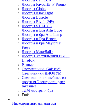
Люстры CITILUX
Люстры Favourite, F-Promo
Люстры Globo
Люстры Kink Light
Люстры Lussole
Люстры Rivoli, ЭРА
Люстры ST LUCE
Люстры и Бра Artis Luce
Люстры и бра Arte Lamp
Люстры и Бра Benetti
Люстры и бра Maytoni и
Freya
Люстры МаксЛайт
Люстры, светильники EGLO
Плафон
Разные
Светильники "Galassie"
Светильники ДИОЛУМ
Светильники линейные из
профиля Электростандарт
заказные
ТДМ люстры и бра
Ещё
Низковольтная аппаратура