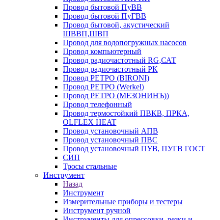
Провод бытовой ПуВВ
Провод бытовой ПуГВВ
Провод бытовой, акустический
ШВВП,ШВП
Провод для водопогружных насосов
Провод компьютерный
Провод радиочастотный RG,САТ
Провод радиочастотный РК
Провод РЕТРО (BIRONI)
Провод РЕТРО (Werkel)
Провод РЕТРО (МЕЗОНИНЪ))
Провод телефонный
Провод термостойкий ПВКВ, ПРКА,
OLFLEX HEAT
Провод установочный АПВ
Провод установочный ПВС
Провод установочный ПУВ, ПУГВ ГОСТ
СИП
Тросы стальные
Инструмент
Назад
Инструмент
Измерительные приборы и тестеры
Инструмент ручной
Инструменты для опрессовки, резки и