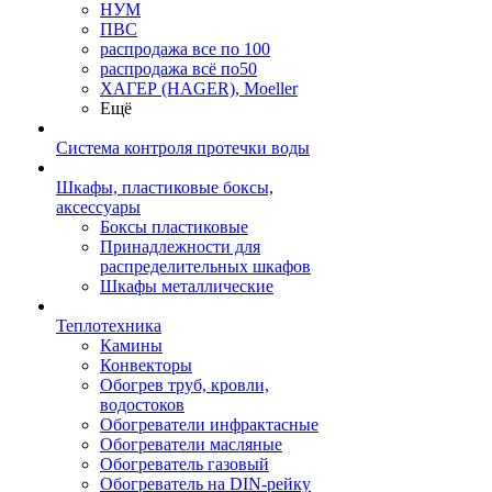
НУМ
ПВС
распродажа все по 100
распродажа всё по50
ХАГЕР (HAGER), Moeller
Ещё
Система контроля протечки воды
Шкафы, пластиковые боксы,
аксессуары
Боксы пластиковые
Принадлежности для
распределительных шкафов
Шкафы металлические
Теплотехника
Камины
Конвекторы
Обогрев труб, кровли,
водостоков
Обогреватели инфрактасные
Обогреватели масляные
Обогреватель газовый
Обогреватель на DIN-рейку