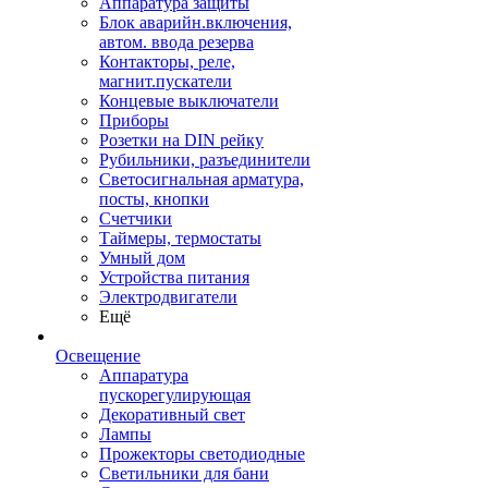
Аппаратура защиты
Блок аварийн.включения,
автом. ввода резерва
Контакторы, реле,
магнит.пускатели
Концевые выключатели
Приборы
Розетки на DIN рейку
Рубильники, разъединители
Светосигнальная арматура,
посты, кнопки
Счетчики
Таймеры, термостаты
Умный дом
Устройства питания
Электродвигатели
Ещё
Освещение
Аппаратура
пускорегулирующая
Декоративный свет
Лампы
Прожекторы светодиодные
Светильники для бани