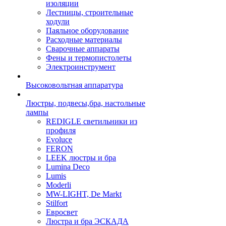
изоляции
Лестницы, строительные
ходули
Паяльное оборудование
Расходные материалы
Сварочные аппараты
Фены и термопистолеты
Электроинструмент
Высоковольтная аппаратура
Люстры, подвесы,бра, настольные
лампы
REDIGLE светильники из
профиля
Evoluce
FERON
LEEK люстры и бра
Lumina Deco
Lumis
Moderli
MW-LIGHT, De Markt
Stilfort
Евросвет
Люстра и бра ЭСКАДА