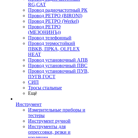
RG,САТ
Провод радиочастотный РК
Провод РЕТРО (BIRONI)
Провод РЕТРО (Werkel)
Провод РЕТРО
(МЕЗОНИНЪ))
Провод телефонный
Провод термостойкий
ПВКВ, ПРКА, OLFLEX
HEAT
Провод установочный АПВ
Провод установочный ПВС
Провод установочный ПУВ,
ПУГВ ГОСТ
СИП
Тросы стальные
Ещё
Инструмент
Измерительные приборы и
тестеры
Инструмент ручной
Инструменты для
опрессовки, резки и
изоляции