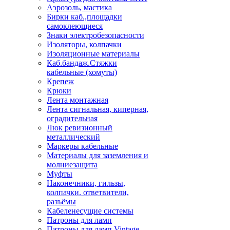
Аэрозоль, мастика
Бирки каб.,площадки
самоклеющиеся
Знаки электробезопасности
Изоляторы, колпачки
Изоляционные материалы
Каб.бандаж.Стяжки
кабельные (хомуты)
Крепеж
Крюки
Лента монтажная
Лента сигнальная, киперная,
оградительная
Люк ревизионный
металлический
Маркеры кабельные
Материалы для заземления и
молниезащита
Муфты
Наконечники, гильзы,
колпачки. ответвители,
разъёмы
Кабеленесущие системы
Патроны для ламп
Патроны для ламп Vintage