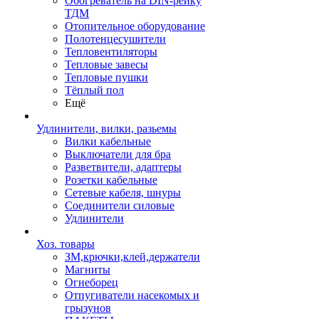
Обогреватель на DIN-рейку
ТДМ
Отопительное оборудование
Полотенцесушители
Тепловентиляторы
Тепловые завесы
Тепловые пушки
Тёплый пол
Ещё
Удлинители, вилки, разьемы
Вилки кабельные
Выключатели для бра
Разветвители, адаптеры
Розетки кабельные
Сетевые кабеля, шнуры
Соединители силовые
Удлинители
Хоз. товары
ЗМ,крючки,клей,держатели
Магниты
Огнеборец
Отпугиватели насекомых и
грызунов