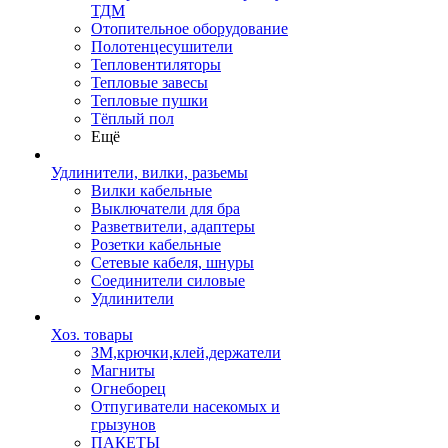
ТДМ
Отопительное оборудование
Полотенцесушители
Тепловентиляторы
Тепловые завесы
Тепловые пушки
Тёплый пол
Ещё
Удлинители, вилки, разьемы
Вилки кабельные
Выключатели для бра
Разветвители, адаптеры
Розетки кабельные
Сетевые кабеля, шнуры
Соединители силовые
Удлинители
Хоз. товары
ЗМ,крючки,клей,держатели
Магниты
Огнеборец
Отпугиватели насекомых и
грызунов
ПАКЕТЫ