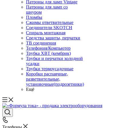
Патроны для ламп Vintage
Патроны для ламп со
шнуром
Пломбы
Сжимы ответвительные
Соединители SKOTCH
Спираль монтажная
Средства защиты, перчатки
ТВ соединения
Телефония/Компьютер
Трубка ХВТ (кембрик)
Трубки и перчатки холодной
усадки
Трубки термоусадочные
Коробки распаячные,
разветвительные,
установочные(подрозетники)
Ещё
Телефоны