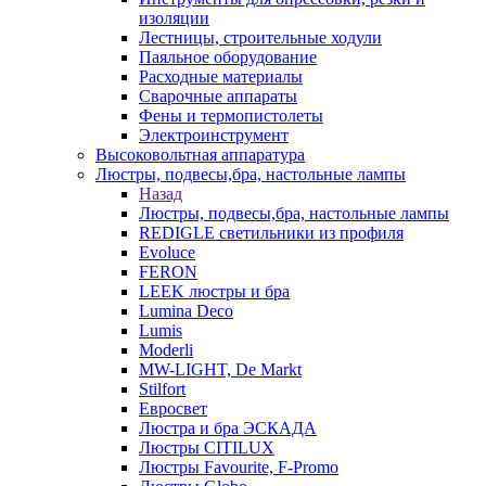
изоляции
Лестницы, строительные ходули
Паяльное оборудование
Расходные материалы
Сварочные аппараты
Фены и термопистолеты
Электроинструмент
Высоковольтная аппаратура
Люстры, подвесы,бра, настольные лампы
Назад
Люстры, подвесы,бра, настольные лампы
REDIGLE светильники из профиля
Evoluce
FERON
LEEK люстры и бра
Lumina Deco
Lumis
Moderli
MW-LIGHT, De Markt
Stilfort
Евросвет
Люстра и бра ЭСКАДА
Люстры CITILUX
Люстры Favourite, F-Promo