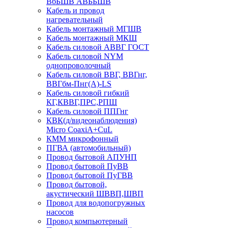
ВбБШВ АВББШВ
Кабель и провод
нагревательный
Кабель монтажный МГШВ
Кабель монтажный МКШ
Кабель силовой АВВГ ГОСТ
Кабель силовой NYM
однопроволочный
Кабель силовой ВВГ, ВВГнг,
ВВГбм-Пнг(А)-LS
Кабель силовой гибкий
КГ,КВВГ,ПРС,РПШ
Кабель силовой ППГнг
КВК(д/видеонаблюдения)
Micro CoaxiA+CuL
КММ микрофонный
ПГВА (автомобильный)
Провод бытовой АПУНП
Провод бытовой ПуВВ
Провод бытовой ПуГВВ
Провод бытовой,
акустический ШВВП,ШВП
Провод для водопогружных
насосов
Провод компьютерный