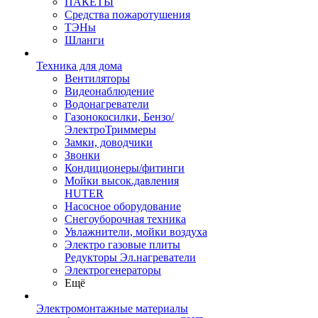
ПАКЕТЫ
Средства пожаротушения
ТЭНы
Шланги
Техника для дома
Вентиляторы
Видеонаблюдение
Водонагреватели
Газонокосилки, Бензо/
ЭлектроТриммеры
Замки, доводчики
Звонки
Кондиционеры/фитинги
Мойки высок.давления
HUTER
Насосное оборудование
Снегоуборочная техника
Увлажнители, мойки воздуха
Электро газовые плиты
Редукторы Эл.нагреватели
Электрогенераторы
Ещё
Электромонтажные материалы