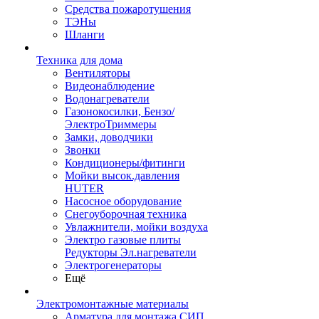
Средства пожаротушения
ТЭНы
Шланги
Техника для дома
Вентиляторы
Видеонаблюдение
Водонагреватели
Газонокосилки, Бензо/
ЭлектроТриммеры
Замки, доводчики
Звонки
Кондиционеры/фитинги
Мойки высок.давления
HUTER
Насосное оборудование
Снегоуборочная техника
Увлажнители, мойки воздуха
Электро газовые плиты
Редукторы Эл.нагреватели
Электрогенераторы
Ещё
Электромонтажные материалы
Арматура для монтажа СИП