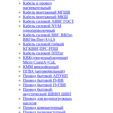
Кабель и провод
нагревательный
Кабель монтажный МГШВ
Кабель монтажный МКШ
Кабель силовой АВВГ ГОСТ
Кабель силовой NYM
однопроволочный
Кабель силовой ВВГ, ВВГнг,
ВВГбм-Пнг(А)-LS
Кабель силовой гибкий
КГ,КВВГ,ПРС,РПШ
Кабель силовой ППГнг
КВК(д/видеонаблюдения)
Micro CoaxiA+CuL
КММ микрофонный
ПГВА (автомобильный)
Провод бытовой АПУНП
Провод бытовой ПуВВ
Провод бытовой ПуГВВ
Провод бытовой,
акустический ШВВП,ШВП
Провод для водопогружных
насосов
Провод компьютерный
Провод радиочастотный