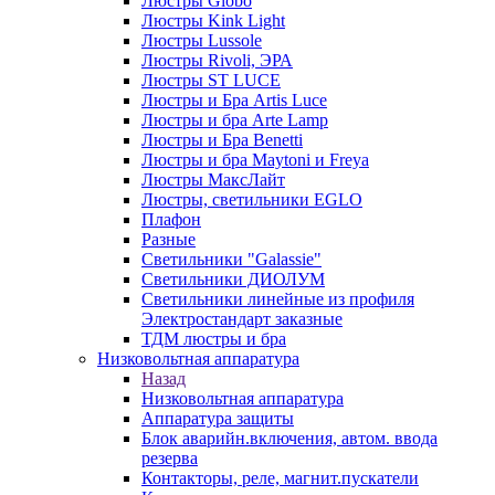
Люстры Globo
Люстры Kink Light
Люстры Lussole
Люстры Rivoli, ЭРА
Люстры ST LUCE
Люстры и Бра Artis Luce
Люстры и бра Arte Lamp
Люстры и Бра Benetti
Люстры и бра Maytoni и Freya
Люстры МаксЛайт
Люстры, светильники EGLO
Плафон
Разные
Светильники "Galassie"
Светильники ДИОЛУМ
Светильники линейные из профиля
Электростандарт заказные
ТДМ люстры и бра
Низковольтная аппаратура
Назад
Низковольтная аппаратура
Аппаратура защиты
Блок аварийн.включения, автом. ввода
резерва
Контакторы, реле, магнит.пускатели