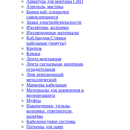
Арматура для монтажа СИП
Аэрозоль, мастика
Бирки каб.,площадки
самоклеющиеся
Знаки электробезопасности
Изоляторы, колпачки
Изоляционные материалы
Каб.бандаж.Стяжки
кабельные (хомуты)
Крепеж
Крюки
Лента монтажная
Лента сигнальная, киперная,
оградительная
Люк ревизионный
металлический
Маркеры кабельные
Материалы для заземления и
молниезащита
Муфты
Наконечники, гильзы,
колпачки. ответвители,
разъёмы
Кабеленесущие системы
Патроны для ламп