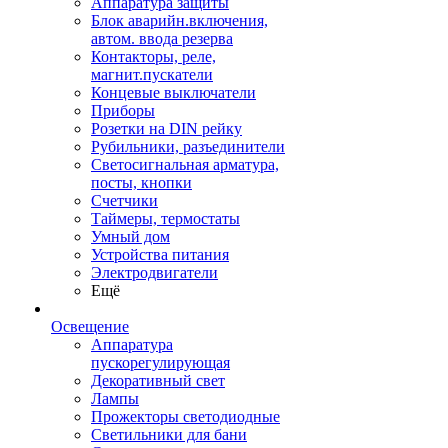
Аппаратура защиты
Блок аварийн.включения,
автом. ввода резерва
Контакторы, реле,
магнит.пускатели
Концевые выключатели
Приборы
Розетки на DIN рейку
Рубильники, разъединители
Светосигнальная арматура,
посты, кнопки
Счетчики
Таймеры, термостаты
Умный дом
Устройства питания
Электродвигатели
Ещё
Освещение
Аппаратура
пускорегулирующая
Декоративный свет
Лампы
Прожекторы светодиодные
Светильники для бани