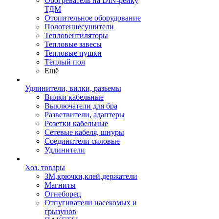
Обогреватель на DIN-рейку
ТДМ
Отопительное оборудование
Полотенцесушители
Тепловентиляторы
Тепловые завесы
Тепловые пушки
Тёплый пол
Ещё
Удлинители, вилки, разьемы
Вилки кабельные
Выключатели для бра
Разветвители, адаптеры
Розетки кабельные
Сетевые кабеля, шнуры
Соединители силовые
Удлинители
Хоз. товары
ЗМ,крючки,клей,держатели
Магниты
Огнеборец
Отпугиватели насекомых и
грызунов