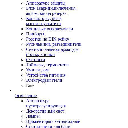
Аппаратура защиты
Блок аварийн.включения,
автом. ввода резерва
Контакторы, реле,
магнит.пускатели
Концевые выключатели
Приборы
Розетки на DIN рейку
Рубильники, разъединители
Светосигнальная арматура,
посты, кнопки
Счетчики
Таймеры, термостаты
Умный дом
Устройства питания
Электродвигатели
Ещё
Освещение
Аппаратура
пускорегулирующая
Декоративный свет
Лампы
Прожекторы светодиодные
Светильники для бани