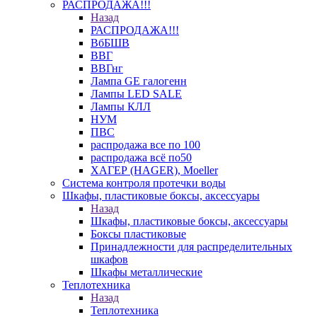
РАСПРОДАЖА!!!
Назад
РАСПРОДАЖА!!!
ВбБШВ
ВВГ
ВВГнг
Лампа GE галогенн
Лампы LED SALE
Лампы КЛЛ
НУМ
ПВС
распродажа все по 100
распродажа всё по50
ХАГЕР (HAGER), Moeller
Система контроля протечки воды
Шкафы, пластиковые боксы, аксессуары
Назад
Шкафы, пластиковые боксы, аксессуары
Боксы пластиковые
Принадлежности для распределительных
шкафов
Шкафы металлические
Теплотехника
Назад
Теплотехника