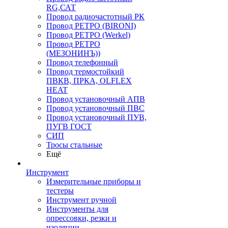
RG,САТ
Провод радиочастотный РК
Провод РЕТРО (BIRONI)
Провод РЕТРО (Werkel)
Провод РЕТРО
(МЕЗОНИНЪ))
Провод телефонный
Провод термостойкий
ПВКВ, ПРКА, OLFLEX
HEAT
Провод установочный АПВ
Провод установочный ПВС
Провод установочный ПУВ,
ПУГВ ГОСТ
СИП
Тросы стальные
Ещё
Инструмент
Измерительные приборы и
тестеры
Инструмент ручной
Инструменты для
опрессовки, резки и
изоляции