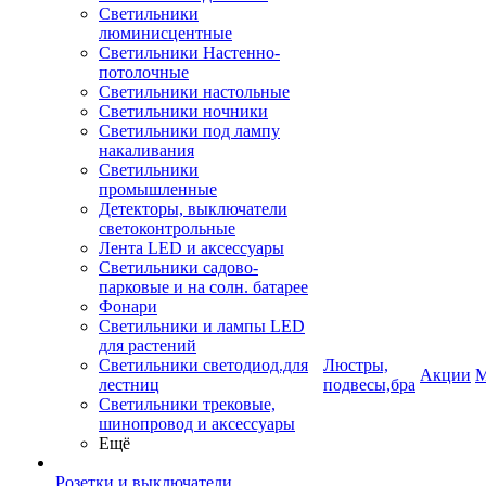
Светильники
люминисцентные
Светильники Настенно-
потолочные
Светильники настольные
Светильники ночники
Светильники под лампу
накаливания
Светильники
промышленные
Детекторы, выключатели
светоконтрольные
Лента LED и аксессуары
Светильники садово-
парковые и на солн. батарее
Фонари
Светильники и лампы LED
для растений
Светильники светодиод.для
Люстры,
Акции
М
лестниц
подвесы,бра
Светильники трековые,
шинопровод и аксессуары
Ещё
Розетки и выключатели