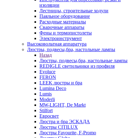
изоляции
Лестницы, строительные ходули
Паяльное оборудование
Расходные материалы
Сварочные аппараты
Фены и термопистолеты
Электроинструмент
Высоковольтная аппаратура
Люстры, подвесы,бра, настольные лампы
Назад
Люстры, подвесы,бра, настольные лампы
REDIGLE светильники из профиля
Evoluce
FERON
LEEK люстры и бра
Lumina Deco
Lumis
Moderli
MW-LIGHT, De Markt
Stilfort
Евросвет
Люстра и бра ЭСКАДА
Люстры CITILUX
Люстры Favourite, F-Promo