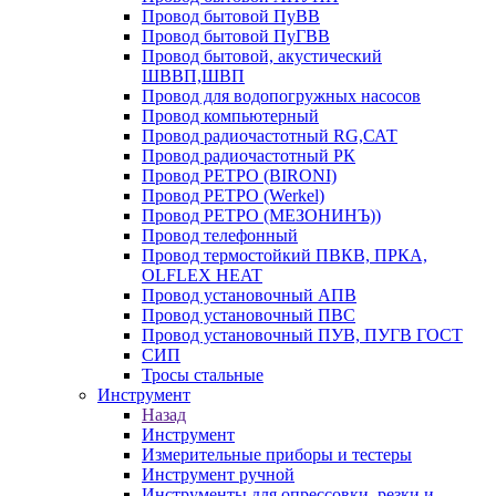
Провод бытовой ПуВВ
Провод бытовой ПуГВВ
Провод бытовой, акустический
ШВВП,ШВП
Провод для водопогружных насосов
Провод компьютерный
Провод радиочастотный RG,САТ
Провод радиочастотный РК
Провод РЕТРО (BIRONI)
Провод РЕТРО (Werkel)
Провод РЕТРО (МЕЗОНИНЪ))
Провод телефонный
Провод термостойкий ПВКВ, ПРКА,
OLFLEX HEAT
Провод установочный АПВ
Провод установочный ПВС
Провод установочный ПУВ, ПУГВ ГОСТ
СИП
Тросы стальные
Инструмент
Назад
Инструмент
Измерительные приборы и тестеры
Инструмент ручной
Инструменты для опрессовки, резки и