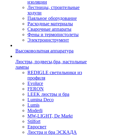
изоляции
Лестницы, строительные
ходули
Паяльное оборудование
Расходные материалы
Сварочные аппараты
Фены и термопистолеты
Электроинструмент
Высоковольтная аппаратура
Люстры, подвесы,бра, настольные
лампы
REDIGLE светильники из
профиля
Evoluce
FERON
LEEK люстры и бра
Lumina Deco
Lumis
Moderli
MW-LIGHT, De Markt
Stilfort
Евросвет
Люстра и бра ЭСКАДА