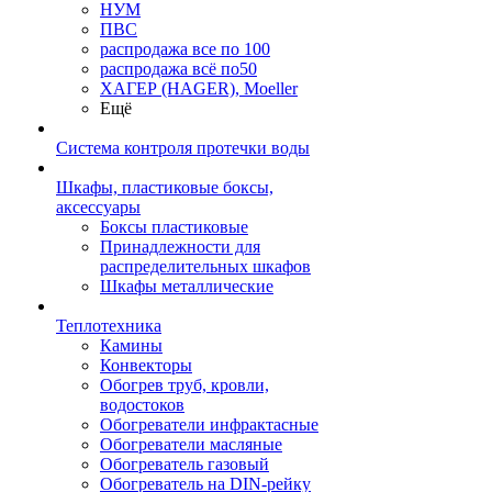
НУМ
ПВС
распродажа все по 100
распродажа всё по50
ХАГЕР (HAGER), Moeller
Ещё
Система контроля протечки воды
Шкафы, пластиковые боксы,
аксессуары
Боксы пластиковые
Принадлежности для
распределительных шкафов
Шкафы металлические
Теплотехника
Камины
Конвекторы
Обогрев труб, кровли,
водостоков
Обогреватели инфрактасные
Обогреватели масляные
Обогреватель газовый
Обогреватель на DIN-рейку