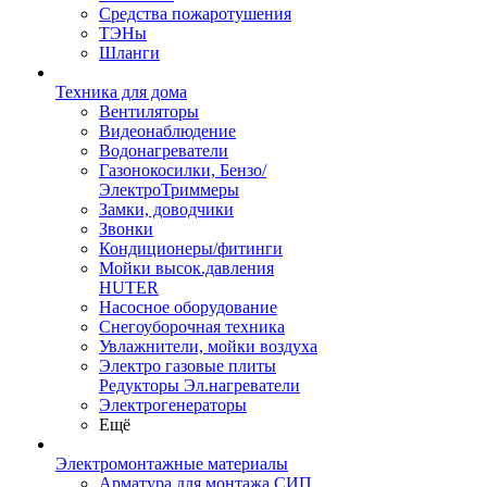
Средства пожаротушения
ТЭНы
Шланги
Техника для дома
Вентиляторы
Видеонаблюдение
Водонагреватели
Газонокосилки, Бензо/
ЭлектроТриммеры
Замки, доводчики
Звонки
Кондиционеры/фитинги
Мойки высок.давления
HUTER
Насосное оборудование
Снегоуборочная техника
Увлажнители, мойки воздуха
Электро газовые плиты
Редукторы Эл.нагреватели
Электрогенераторы
Ещё
Электромонтажные материалы
Арматура для монтажа СИП