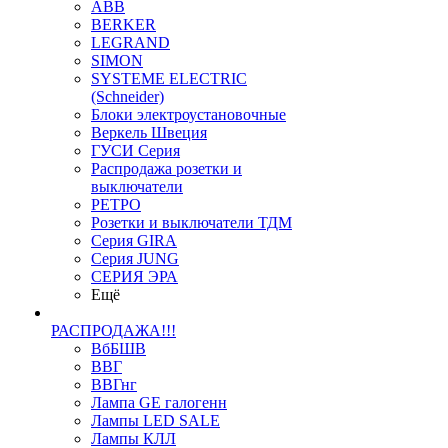
ABB
BERKER
LEGRAND
SIMON
SYSTEME ELECTRIC
(Schneider)
Блоки электроустановочные
Веркель Швеция
ГУСИ Серия
Распродажа розетки и
выключатели
РЕТРО
Розетки и выключатели ТДМ
Серия GIRA
Серия JUNG
СЕРИЯ ЭРА
Ещё
РАСПРОДАЖА!!!
ВбБШВ
ВВГ
ВВГнг
Лампа GE галогенн
Лампы LED SALE
Лампы КЛЛ