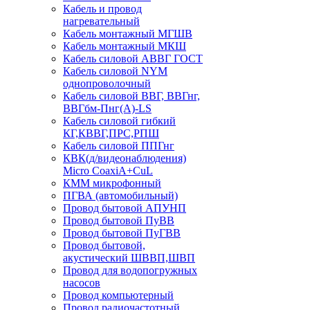
Кабель и провод
нагревательный
Кабель монтажный МГШВ
Кабель монтажный МКШ
Кабель силовой АВВГ ГОСТ
Кабель силовой NYM
однопроволочный
Кабель силовой ВВГ, ВВГнг,
ВВГбм-Пнг(А)-LS
Кабель силовой гибкий
КГ,КВВГ,ПРС,РПШ
Кабель силовой ППГнг
КВК(д/видеонаблюдения)
Micro CoaxiA+CuL
КММ микрофонный
ПГВА (автомобильный)
Провод бытовой АПУНП
Провод бытовой ПуВВ
Провод бытовой ПуГВВ
Провод бытовой,
акустический ШВВП,ШВП
Провод для водопогружных
насосов
Провод компьютерный
Провод радиочастотный