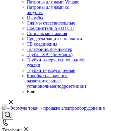
Патроны для ламп Vintage
Патроны для ламп со
шнуром
Пломбы
Сжимы ответвительные
Соединители SKOTCH
Спираль монтажная
Средства защиты, перчатки
ТВ соединения
Телефония/Компьютер
Трубка ХВТ (кембрик)
Трубки и перчатки холодной
усадки
Трубки термоусадочные
Коробки распаячные,
разветвительные,
установочные(подрозетники)
Ещё
Телефоны