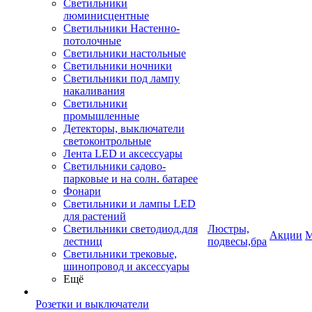
Светильники
люминисцентные
Светильники Настенно-
потолочные
Светильники настольные
Светильники ночники
Светильники под лампу
накаливания
Светильники
промышленные
Детекторы, выключатели
светоконтрольные
Лента LED и аксессуары
Светильники садово-
парковые и на солн. батарее
Фонари
Светильники и лампы LED
для растений
Светильники светодиод.для
Люстры,
Акции
М
лестниц
подвесы,бра
Светильники трековые,
шинопровод и аксессуары
Ещё
Розетки и выключатели