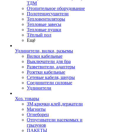
ТДМ
Отопительное оборудование
Полотенцесушители
Тепловентиляторы
Тепловые завесы
Тепловые пушки
Тёплый пол
Ещё
Удлинители, вилки, разьемы
Вилки кабельные
Выключатели для бра
Разветвители, адаптеры
Розетки кабельные
Сетевые кабеля, шнуры
Соединители силовые
Удлинители
Хоз. товары
ЗМ,крючки,клей,держатели
Магниты
Огнеборец
Отпугиватели насекомых и
грызунов
ПАКЕТЫ