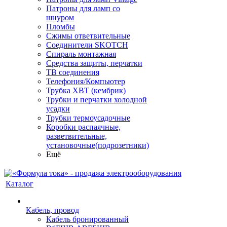
Патроны для ламп со
шнуром
Пломбы
Сжимы ответвительные
Соединители SKOTCH
Спираль монтажная
Средства защиты, перчатки
ТВ соединения
Телефония/Компьютер
Трубка ХВТ (кембрик)
Трубки и перчатки холодной
усадки
Трубки термоусадочные
Коробки распаячные,
разветвительные,
установочные(подрозетники)
Ещё
Каталог
Кабель, провод
Кабель бронированный