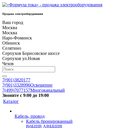
Продажа электрооборудования
Ваш город
Москва
Москва
Наро-Фоминск
Обнинск
Селятино
Серпухов Борисовское шоссе
Серпухов ул.Новая
Чехов
7(901)3820177
7(901)3328996
Освещение
7(499)7077157
Многоканальный
Звоните с 9:00 до 19:00
Каталог
Кабель, провод
Кабель бронированный
ВбБШВ АВББШВ