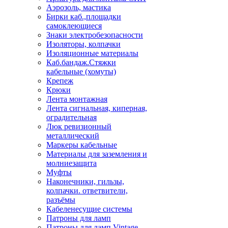
Аэрозоль, мастика
Бирки каб.,площадки
самоклеющиеся
Знаки электробезопасности
Изоляторы, колпачки
Изоляционные материалы
Каб.бандаж.Стяжки
кабельные (хомуты)
Крепеж
Крюки
Лента монтажная
Лента сигнальная, киперная,
оградительная
Люк ревизионный
металлический
Маркеры кабельные
Материалы для заземления и
молниезащита
Муфты
Наконечники, гильзы,
колпачки. ответвители,
разъёмы
Кабеленесущие системы
Патроны для ламп
Патроны для ламп Vintage