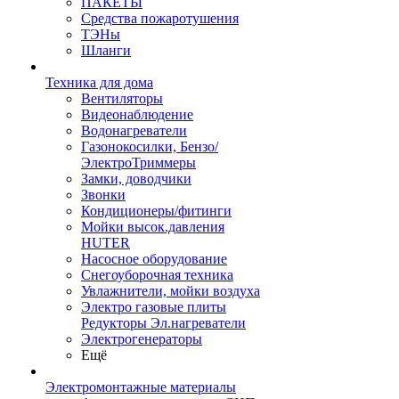
ПАКЕТЫ
Средства пожаротушения
ТЭНы
Шланги
Техника для дома
Вентиляторы
Видеонаблюдение
Водонагреватели
Газонокосилки, Бензо/
ЭлектроТриммеры
Замки, доводчики
Звонки
Кондиционеры/фитинги
Мойки высок.давления
HUTER
Насосное оборудование
Снегоуборочная техника
Увлажнители, мойки воздуха
Электро газовые плиты
Редукторы Эл.нагреватели
Электрогенераторы
Ещё
Электромонтажные материалы