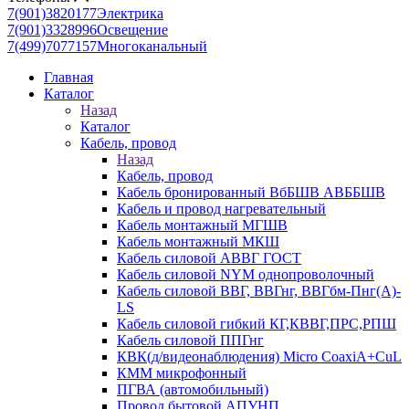
7(901)3820177
Электрика
7(901)3328996
Освещение
7(499)7077157
Многоканальный
Главная
Каталог
Назад
Каталог
Кабель, провод
Назад
Кабель, провод
Кабель бронированный ВбБШВ АВББШВ
Кабель и провод нагревательный
Кабель монтажный МГШВ
Кабель монтажный МКШ
Кабель силовой АВВГ ГОСТ
Кабель силовой NYM однопроволочный
Кабель силовой ВВГ, ВВГнг, ВВГбм-Пнг(А)-
LS
Кабель силовой гибкий КГ,КВВГ,ПРС,РПШ
Кабель силовой ППГнг
КВК(д/видеонаблюдения) Micro CoaxiA+CuL
КММ микрофонный
ПГВА (автомобильный)
Провод бытовой АПУНП