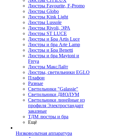
Люстры CITILUX
Люстры Favourite, F-Promo
Люстры Globo
Люстры Kink Light
Люстры Lussole
Люстры Rivoli, ЭРА
Люстры ST LUCE
Люстры и Бра Artis Luce
Люстры и бра Arte Lamp
Люстры и Бра Benetti
Люстры и бра Maytoni и
Freya
Люстры МаксЛайт
Люстры, светильники EGLO
Плафон
Разные
Светильники "Galassie"
Светильники ДИОЛУМ
Светильники линейные из
профиля Электростандарт
заказные
ТДМ люстры и бра
Ещё
Низковольтная аппаратура