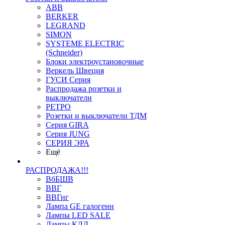
ABB
BERKER
LEGRAND
SIMON
SYSTEME ELECTRIC
(Schneider)
Блоки электроустановочные
Веркель Швеция
ГУСИ Серия
Распродажа розетки и
выключатели
РЕТРО
Розетки и выключатели ТДМ
Серия GIRA
Серия JUNG
СЕРИЯ ЭРА
Ещё
РАСПРОДАЖА!!!
ВбБШВ
ВВГ
ВВГнг
Лампа GE галогенн
Лампы LED SALE
Лампы КЛЛ