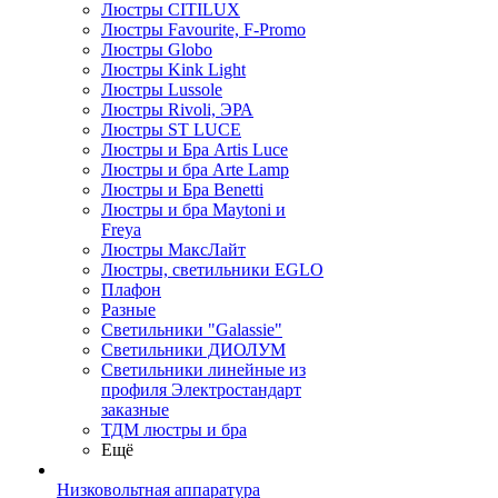
Люстры CITILUX
Люстры Favourite, F-Promo
Люстры Globo
Люстры Kink Light
Люстры Lussole
Люстры Rivoli, ЭРА
Люстры ST LUCE
Люстры и Бра Artis Luce
Люстры и бра Arte Lamp
Люстры и Бра Benetti
Люстры и бра Maytoni и
Freya
Люстры МаксЛайт
Люстры, светильники EGLO
Плафон
Разные
Светильники "Galassie"
Светильники ДИОЛУМ
Светильники линейные из
профиля Электростандарт
заказные
ТДМ люстры и бра
Ещё
Низковольтная аппаратура