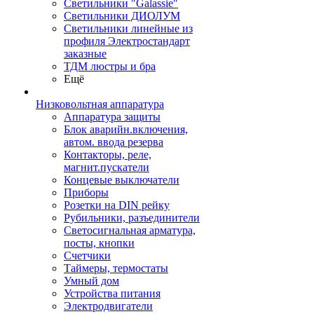
Светильники "Galassie"
Светильники ДИОЛУМ
Светильники линейные из
профиля Электростандарт
заказные
ТДМ люстры и бра
Ещё
Низковольтная аппаратура
Аппаратура защиты
Блок аварийн.включения,
автом. ввода резерва
Контакторы, реле,
магнит.пускатели
Концевые выключатели
Приборы
Розетки на DIN рейку
Рубильники, разъединители
Светосигнальная арматура,
посты, кнопки
Счетчики
Таймеры, термостаты
Умный дом
Устройства питания
Электродвигатели