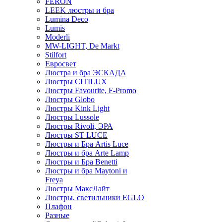
FERON
LEEK люстры и бра
Lumina Deco
Lumis
Moderli
MW-LIGHT, De Markt
Stilfort
Евросвет
Люстра и бра ЭСКАДА
Люстры CITILUX
Люстры Favourite, F-Promo
Люстры Globo
Люстры Kink Light
Люстры Lussole
Люстры Rivoli, ЭРА
Люстры ST LUCE
Люстры и Бра Artis Luce
Люстры и бра Arte Lamp
Люстры и Бра Benetti
Люстры и бра Maytoni и
Freya
Люстры МаксЛайт
Люстры, светильники EGLO
Плафон
Разные