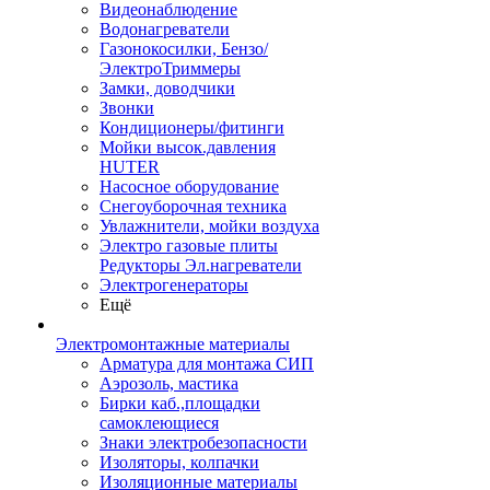
Видеонаблюдение
Водонагреватели
Газонокосилки, Бензо/
ЭлектроТриммеры
Замки, доводчики
Звонки
Кондиционеры/фитинги
Мойки высок.давления
HUTER
Насосное оборудование
Снегоуборочная техника
Увлажнители, мойки воздуха
Электро газовые плиты
Редукторы Эл.нагреватели
Электрогенераторы
Ещё
Электромонтажные материалы
Арматура для монтажа СИП
Аэрозоль, мастика
Бирки каб.,площадки
самоклеющиеся
Знаки электробезопасности
Изоляторы, колпачки
Изоляционные материалы