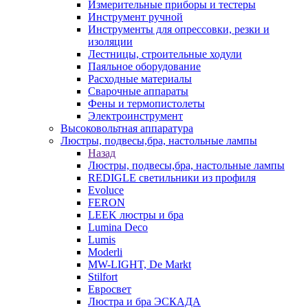
Измерительные приборы и тестеры
Инструмент ручной
Инструменты для опрессовки, резки и
изоляции
Лестницы, строительные ходули
Паяльное оборудование
Расходные материалы
Сварочные аппараты
Фены и термопистолеты
Электроинструмент
Высоковольтная аппаратура
Люстры, подвесы,бра, настольные лампы
Назад
Люстры, подвесы,бра, настольные лампы
REDIGLE светильники из профиля
Evoluce
FERON
LEEK люстры и бра
Lumina Deco
Lumis
Moderli
MW-LIGHT, De Markt
Stilfort
Евросвет
Люстра и бра ЭСКАДА