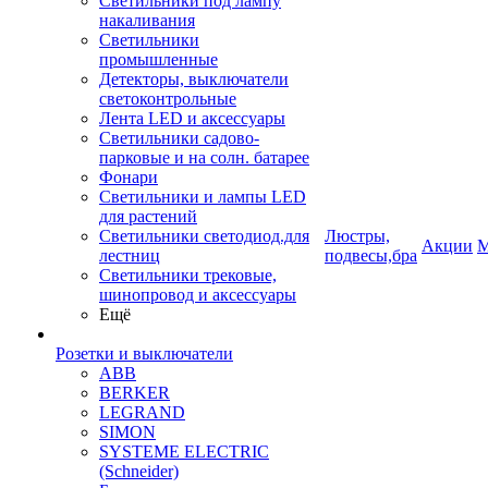
Светильники под лампу
накаливания
Светильники
промышленные
Детекторы, выключатели
светоконтрольные
Лента LED и аксессуары
Светильники садово-
парковые и на солн. батарее
Фонари
Светильники и лампы LED
для растений
Светильники светодиод.для
Люстры,
Акции
М
лестниц
подвесы,бра
Светильники трековые,
шинопровод и аксессуары
Ещё
Розетки и выключатели
ABB
BERKER
LEGRAND
SIMON
SYSTEME ELECTRIC
(Schneider)