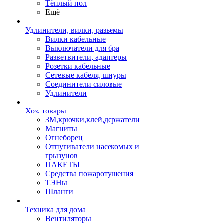
Тёплый пол
Ещё
Удлинители, вилки, разьемы
Вилки кабельные
Выключатели для бра
Разветвители, адаптеры
Розетки кабельные
Сетевые кабеля, шнуры
Соединители силовые
Удлинители
Хоз. товары
ЗМ,крючки,клей,держатели
Магниты
Огнеборец
Отпугиватели насекомых и
грызунов
ПАКЕТЫ
Средства пожаротушения
ТЭНы
Шланги
Техника для дома
Вентиляторы