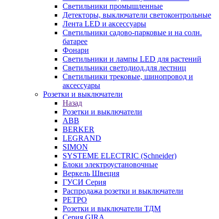
Светильники промышленные
Детекторы, выключатели светоконтрольные
Лента LED и аксессуары
Светильники садово-парковые и на солн.
батарее
Фонари
Светильники и лампы LED для растений
Светильники светодиод.для лестниц
Светильники трековые, шинопровод и
аксессуары
Розетки и выключатели
Назад
Розетки и выключатели
ABB
BERKER
LEGRAND
SIMON
SYSTEME ELECTRIC (Schneider)
Блоки электроустановочные
Веркель Швеция
ГУСИ Серия
Распродажа розетки и выключатели
РЕТРО
Розетки и выключатели ТДМ
Серия GIRA