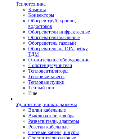
Теплотехника
Камины
Конвекторы
Обогрев труб, кровли,
водостоков
Обогреватели инфрактасные
Обогреватели масляные
Обогреватель газовый
Обогреватель на DIN-рейку
ТДМ
Отопительное оборудование
Полотенцесушители
Тепловентиляторы
Тепловые завесы
Тепловые пушки
Тёплый пол
Ещё
Удлинители, вилки, разьемы
Вилки кабельные
Выключатели для бра
Разветвители, адаптеры
Розетки кабельные
Сетевые кабеля, шнуры
Соединители силовые