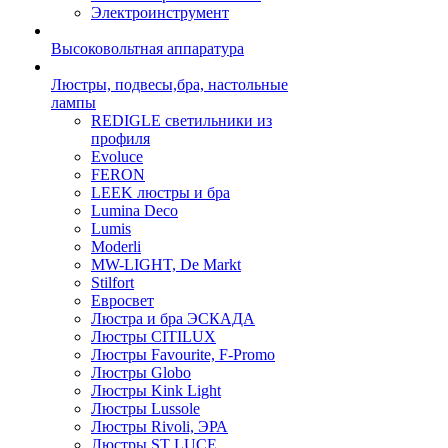
Электроинструмент
Высоковольтная аппаратура
Люстры, подвесы,бра, настольные
лампы
REDIGLE светильники из
профиля
Evoluce
FERON
LEEK люстры и бра
Lumina Deco
Lumis
Moderli
MW-LIGHT, De Markt
Stilfort
Евросвет
Люстра и бра ЭСКАДА
Люстры CITILUX
Люстры Favourite, F-Promo
Люстры Globo
Люстры Kink Light
Люстры Lussole
Люстры Rivoli, ЭРА
Люстры ST LUCE