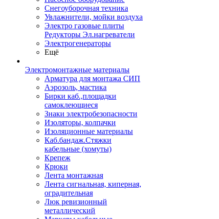
Снегоуборочная техника
Увлажнители, мойки воздуха
Электро газовые плиты
Редукторы Эл.нагреватели
Электрогенераторы
Ещё
Электромонтажные материалы
Арматура для монтажа СИП
Аэрозоль, мастика
Бирки каб.,площадки
самоклеющиеся
Знаки электробезопасности
Изоляторы, колпачки
Изоляционные материалы
Каб.бандаж.Стяжки
кабельные (хомуты)
Крепеж
Крюки
Лента монтажная
Лента сигнальная, киперная,
оградительная
Люк ревизионный
металлический