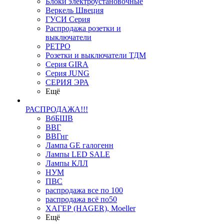
Блоки электроустановочные
Веркель Швеция
ГУСИ Серия
Распродажа розетки и
выключатели
РЕТРО
Розетки и выключатели ТДМ
Серия GIRA
Серия JUNG
СЕРИЯ ЭРА
Ещё
РАСПРОДАЖА!!!
ВбБШВ
ВВГ
ВВГнг
Лампа GE галогенн
Лампы LED SALE
Лампы КЛЛ
НУМ
ПВС
распродажа все по 100
распродажа всё по50
ХАГЕР (HAGER), Moeller
Ещё