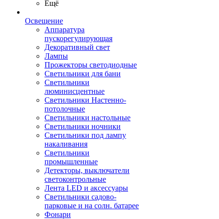
Ещё
Освещение
Аппаратура
пускорегулирующая
Декоративный свет
Лампы
Прожекторы светодиодные
Светильники для бани
Светильники
люминисцентные
Светильники Настенно-
потолочные
Светильники настольные
Светильники ночники
Светильники под лампу
накаливания
Светильники
промышленные
Детекторы, выключатели
светоконтрольные
Лента LED и аксессуары
Светильники садово-
парковые и на солн. батарее
Фонари