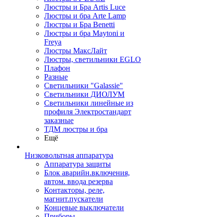
Люстры и Бра Artis Luce
Люстры и бра Arte Lamp
Люстры и Бра Benetti
Люстры и бра Maytoni и
Freya
Люстры МаксЛайт
Люстры, светильники EGLO
Плафон
Разные
Светильники "Galassie"
Светильники ДИОЛУМ
Светильники линейные из
профиля Электростандарт
заказные
ТДМ люстры и бра
Ещё
Низковольтная аппаратура
Аппаратура защиты
Блок аварийн.включения,
автом. ввода резерва
Контакторы, реле,
магнит.пускатели
Концевые выключатели
Приборы