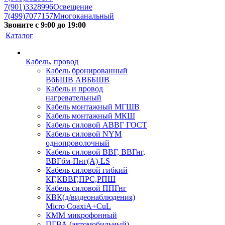
7(901)3328996
Освещение
7(499)7077157
Многоканальный
Звоните с 9:00 до 19:00
Каталог
Кабель, провод
Кабель бронированный
ВбБШВ АВББШВ
Кабель и провод
нагревательный
Кабель монтажный МГШВ
Кабель монтажный МКШ
Кабель силовой АВВГ ГОСТ
Кабель силовой NYM
однопроволочный
Кабель силовой ВВГ, ВВГнг,
ВВГбм-Пнг(А)-LS
Кабель силовой гибкий
КГ,КВВГ,ПРС,РПШ
Кабель силовой ППГнг
КВК(д/видеонаблюдения)
Micro CoaxiA+CuL
КММ микрофонный
ПГВА (автомобильный)