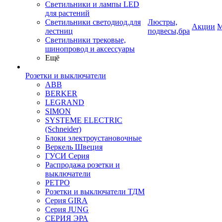
Светильники и лампы LED
для растений
Светильники светодиод.для
Люстры,
Акции
М
лестниц
подвесы,бра
Светильники трековые,
шинопровод и аксессуары
Ещё
Розетки и выключатели
ABB
BERKER
LEGRAND
SIMON
SYSTEME ELECTRIC
(Schneider)
Блоки электроустановочные
Веркель Швеция
ГУСИ Серия
Распродажа розетки и
выключатели
РЕТРО
Розетки и выключатели ТДМ
Серия GIRA
Серия JUNG
СЕРИЯ ЭРА