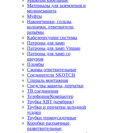
Маркеры кабельные
Материалы для заземления и
молниезащита
Муфты
Наконечники, гильзы,
колпачки. ответвители,
разъёмы
Кабеленесущие системы
Патроны для ламп
Патроны для ламп Vintage
Патроны для ламп со
шнуром
Пломбы
Сжимы ответвительные
Соединители SKOTCH
Спираль монтажная
Средства защиты, перчатки
ТВ соединения
Телефония/Компьютер
Трубка ХВТ (кембрик)
Трубки и перчатки холодной
усадки
Трубки термоусадочные
Коробки распаячные,
разветвительные,