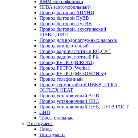
КММ микрофонный
ПГВА (автомобильный)
Провод бытовой АПУНП
Провод бытовой ПуВВ
Провод бытовой ПуГВВ
Провод бытовой, акустический
ШВВП,ШВП
Провод для водопогружных насосов
Провод компьютерный
Провод радиочастотный RG,САТ
Провод радиочастотный РК
Провод РЕТРО (BIRONI)
Провод РЕТРО (Werkel)
Провод РЕТРО (МЕЗОНИНЪ))
Провод телефонный
Провод термостойкий ПВКВ, ПРКА,
OLFLEX HEAT
Провод установочный АПВ
Провод установочный ПВС
Провод установочный ПУВ, ПУГВ ГОСТ
СИП
Тросы стальные
Инструмент
Назад
Инструмент