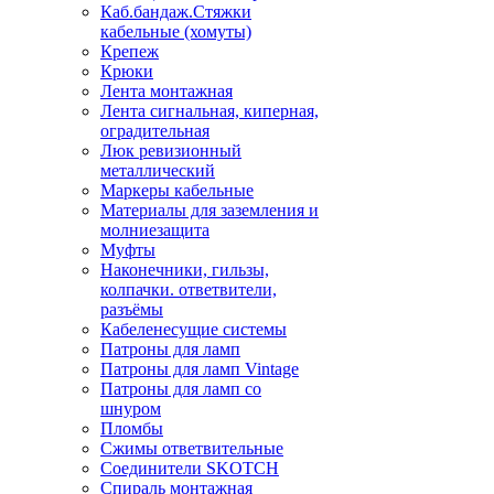
Каб.бандаж.Стяжки
кабельные (хомуты)
Крепеж
Крюки
Лента монтажная
Лента сигнальная, киперная,
оградительная
Люк ревизионный
металлический
Маркеры кабельные
Материалы для заземления и
молниезащита
Муфты
Наконечники, гильзы,
колпачки. ответвители,
разъёмы
Кабеленесущие системы
Патроны для ламп
Патроны для ламп Vintage
Патроны для ламп со
шнуром
Пломбы
Сжимы ответвительные
Соединители SKOTCH
Спираль монтажная