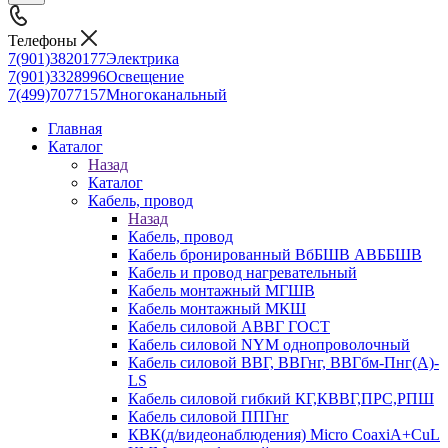
Телефоны
7(901)3820177
Электрика
7(901)3328996
Освещение
7(499)7077157
Многоканальный
Главная
Каталог
Назад
Каталог
Кабель, провод
Назад
Кабель, провод
Кабель бронированный ВбБШВ АВББШВ
Кабель и провод нагревательный
Кабель монтажный МГШВ
Кабель монтажный МКШ
Кабель силовой АВВГ ГОСТ
Кабель силовой NYM однопроволочный
Кабель силовой ВВГ, ВВГнг, ВВГбм-Пнг(А)-
LS
Кабель силовой гибкий КГ,КВВГ,ПРС,РПШ
Кабель силовой ППГнг
КВК(д/видеонаблюдения) Micro CoaxiA+CuL