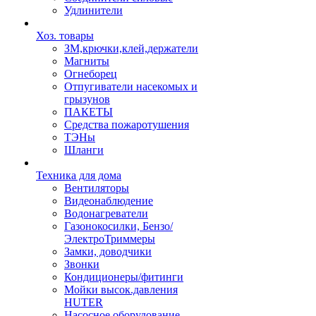
Удлинители
Хоз. товары
ЗМ,крючки,клей,держатели
Магниты
Огнеборец
Отпугиватели насекомых и
грызунов
ПАКЕТЫ
Средства пожаротушения
ТЭНы
Шланги
Техника для дома
Вентиляторы
Видеонаблюдение
Водонагреватели
Газонокосилки, Бензо/
ЭлектроТриммеры
Замки, доводчики
Звонки
Кондиционеры/фитинги
Мойки высок.давления
HUTER
Насосное оборудование