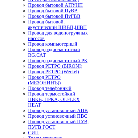
Провод бытовой АПУНП
Провод бытовой ПуВВ
Провод бытовой ПуГВВ
Провод бытовой,
акустический ШВВП,ШВП
Провод для водопогружных
насосов
Провод компьютерный
Провод радиочастотный
RG,САТ
Провод радиочастотный РК
Провод РЕТРО (BIRONI)
Провод РЕТРО (Werkel)
Провод РЕТРО
(МЕЗОНИНЪ))
Провод телефонный
Провод термостойкий
ПВКВ, ПРКА, OLFLEX
HEAT
Провод установочный АПВ
Провод установочный ПВС
Провод установочный ПУВ,
ПУГВ ГОСТ
СИП