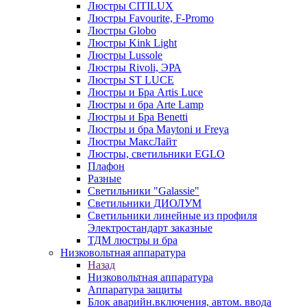
Люстры CITILUX
Люстры Favourite, F-Promo
Люстры Globo
Люстры Kink Light
Люстры Lussole
Люстры Rivoli, ЭРА
Люстры ST LUCE
Люстры и Бра Artis Luce
Люстры и бра Arte Lamp
Люстры и Бра Benetti
Люстры и бра Maytoni и Freya
Люстры МаксЛайт
Люстры, светильники EGLO
Плафон
Разные
Светильники "Galassie"
Светильники ДИОЛУМ
Светильники линейные из профиля
Электростандарт заказные
ТДМ люстры и бра
Низковольтная аппаратура
Назад
Низковольтная аппаратура
Аппаратура защиты
Блок аварийн.включения, автом. ввода