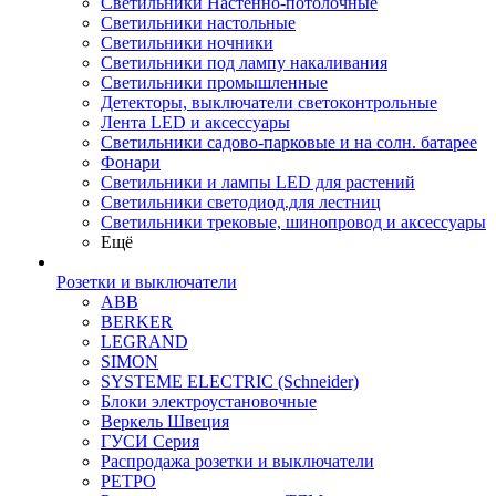
Светильники Настенно-потолочные
Светильники настольные
Светильники ночники
Светильники под лампу накаливания
Светильники промышленные
Детекторы, выключатели светоконтрольные
Лента LED и аксессуары
Светильники садово-парковые и на солн. батарее
Фонари
Светильники и лампы LED для растений
Светильники светодиод.для лестниц
Светильники трековые, шинопровод и аксессуары
Ещё
Розетки и выключатели
ABB
BERKER
LEGRAND
SIMON
SYSTEME ELECTRIC (Schneider)
Блоки электроустановочные
Веркель Швеция
ГУСИ Серия
Распродажа розетки и выключатели
РЕТРО