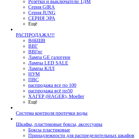
Розетки и выключатели ТДМ
Серия GIRA
Серия JUNG
СЕРИЯ ЭРА
Ещё
РАСПРОДАЖА!!!
ВбБШВ
ВВГ
ВВГнг
Лампа GE галогенн
Лампы LED SALE
Лампы КЛЛ
НУМ
ПВС
распродажа все по 100
распродажа всё по50
ХАГЕР (HAGER), Moeller
Ещё
Система контроля протечки воды
Шкафы, пластиковые боксы, аксессуары
Боксы пластиковые
Принадлежности для распределительных шкафов