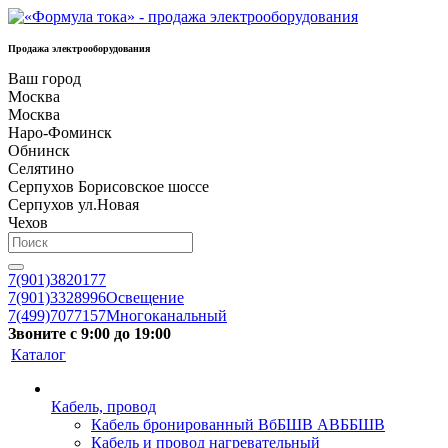
Продажа электрооборудования
Ваш город
Москва
Москва
Наро-Фоминск
Обнинск
Селятино
Серпухов Борисовское шоссе
Серпухов ул.Новая
Чехов
7(901)3820177
7(901)3328996
Освещение
7(499)7077157
Многоканальный
Звоните с 9:00 до 19:00
Каталог
Кабель, провод
Кабель бронированный ВбБШВ АВББШВ
Кабель и провод нагревательный