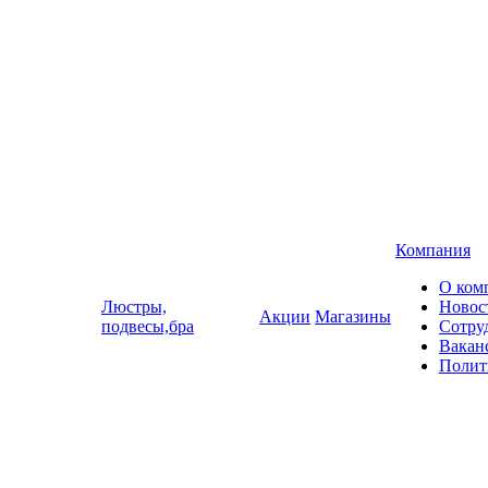
Компания
О ком
Люстры,
Новос
Акции
Магазины
подвесы,бра
Сотру
Вакан
Полит