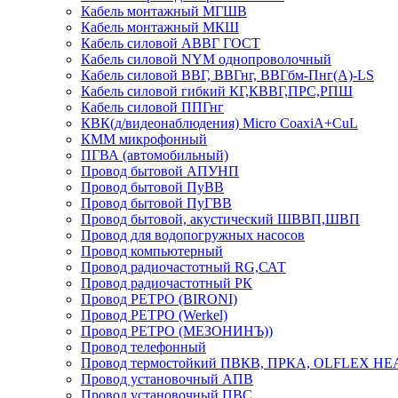
Кабель монтажный МГШВ
Кабель монтажный МКШ
Кабель силовой АВВГ ГОСТ
Кабель силовой NYM однопроволочный
Кабель силовой ВВГ, ВВГнг, ВВГбм-Пнг(А)-LS
Кабель силовой гибкий КГ,КВВГ,ПРС,РПШ
Кабель силовой ППГнг
КВК(д/видеонаблюдения) Micro CoaxiA+CuL
КММ микрофонный
ПГВА (автомобильный)
Провод бытовой АПУНП
Провод бытовой ПуВВ
Провод бытовой ПуГВВ
Провод бытовой, акустический ШВВП,ШВП
Провод для водопогружных насосов
Провод компьютерный
Провод радиочастотный RG,САТ
Провод радиочастотный РК
Провод РЕТРО (BIRONI)
Провод РЕТРО (Werkel)
Провод РЕТРО (МЕЗОНИНЪ))
Провод телефонный
Провод термостойкий ПВКВ, ПРКА, OLFLEX HE
Провод установочный АПВ
Провод установочный ПВС