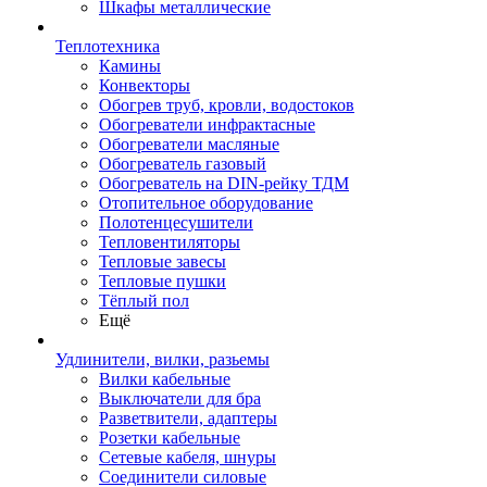
Шкафы металлические
Теплотехника
Камины
Конвекторы
Обогрев труб, кровли, водостоков
Обогреватели инфрактасные
Обогреватели масляные
Обогреватель газовый
Обогреватель на DIN-рейку ТДМ
Отопительное оборудование
Полотенцесушители
Тепловентиляторы
Тепловые завесы
Тепловые пушки
Тёплый пол
Ещё
Удлинители, вилки, разьемы
Вилки кабельные
Выключатели для бра
Разветвители, адаптеры
Розетки кабельные
Сетевые кабеля, шнуры
Соединители силовые