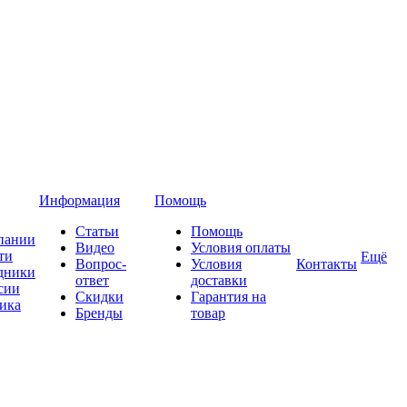
Информация
Помощь
Статьи
Помощь
пании
Видео
Условия оплаты
ти
Ещё
Вопрос-
Условия
Контакты
дники
ответ
доставки
сии
Скидки
Гарантия на
ика
Бренды
товар