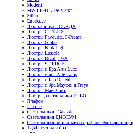
Moderli
MW-LIGHT, De Markt
Stilfort
Евросвет
Люстра и бра ЭСКАДА
Люстры CITILUX
Люстры Favourite, F-Promo
Люстры Globo
Люстры Kink Light
Люстры Lussole
Люстры Rivoli, ЭРА
Люстры ST LUCE
Люстры и Бра Artis Luce
Люстры и бра Arte Lamp
Люстры и Бра Benetti
Люстры и бра Maytoni и Freya
Люстры МаксЛайт
Люстры, светильники EGLO
Плафон
Разные
Светильники "Galassie"
Светильники ДИОЛУМ
Светильники линейные из профиля Электростандар
ТДМ люстры и бра