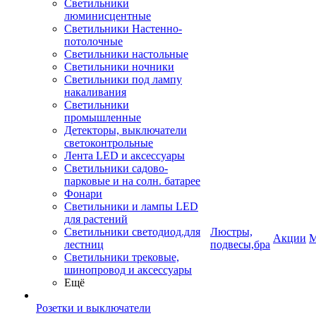
Светильники
люминисцентные
Светильники Настенно-
потолочные
Светильники настольные
Светильники ночники
Светильники под лампу
накаливания
Светильники
промышленные
Детекторы, выключатели
светоконтрольные
Лента LED и аксессуары
Светильники садово-
парковые и на солн. батарее
Фонари
Светильники и лампы LED
для растений
Светильники светодиод.для
Люстры,
Акции
М
лестниц
подвесы,бра
Светильники трековые,
шинопровод и аксессуары
Ещё
Розетки и выключатели