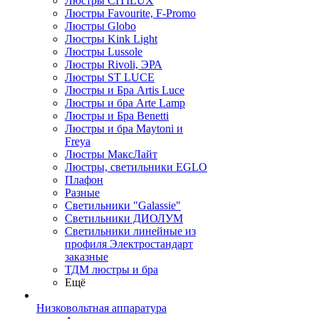
Люстры CITILUX
Люстры Favourite, F-Promo
Люстры Globo
Люстры Kink Light
Люстры Lussole
Люстры Rivoli, ЭРА
Люстры ST LUCE
Люстры и Бра Artis Luce
Люстры и бра Arte Lamp
Люстры и Бра Benetti
Люстры и бра Maytoni и
Freya
Люстры МаксЛайт
Люстры, светильники EGLO
Плафон
Разные
Светильники "Galassie"
Светильники ДИОЛУМ
Светильники линейные из
профиля Электростандарт
заказные
ТДМ люстры и бра
Ещё
Низковольтная аппаратура