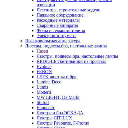
изоляции
Лестницы, строительные ходули
Паяльное оборудование
Расходные материалы
Сварочные аппараты
Фены и термопистолеты
Электроинструмент
Высоковольтная аппаратура
Люстры, подвесы,бра, настольные лампы
Назад
Люстры, подвесы,бра, настольные лампы
REDIGLE светильники из профиля
Evoluce
FERON
LEEK люстры и бра
Lumina Deco
Lumis
Moderli
MW-LIGHT, De Markt
Stilfort
Евросвет
Люстра и бра ЭСКАДА
Люстры CITILUX
Люстры Favourite, F-Promo