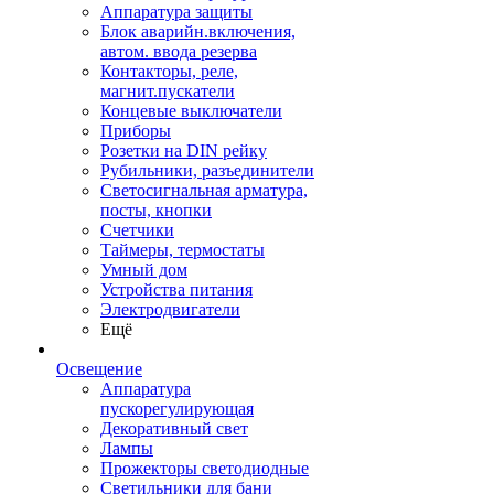
Аппаратура защиты
Блок аварийн.включения,
автом. ввода резерва
Контакторы, реле,
магнит.пускатели
Концевые выключатели
Приборы
Розетки на DIN рейку
Рубильники, разъединители
Светосигнальная арматура,
посты, кнопки
Счетчики
Таймеры, термостаты
Умный дом
Устройства питания
Электродвигатели
Ещё
Освещение
Аппаратура
пускорегулирующая
Декоративный свет
Лампы
Прожекторы светодиодные
Светильники для бани