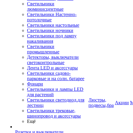
Светильники
люминисцентные
Светильники Настенно-
потолочные
Светильники настольные
Светильники ночники
Светильники под лампу
накаливания
Светильники
промышленные
Детекторы, выключатели
светоконтрольные
Лента LED и аксессуары
Светильники садово-
парковые и на солн. батарее
Фонари
Светильники и лампы LED
для растений
Светильники светодиод.для
Люстры,
Акции
М
лестниц
подвесы,бра
Светильники трековые,
шинопровод и аксессуары
Ещё
Розетки и выключатели