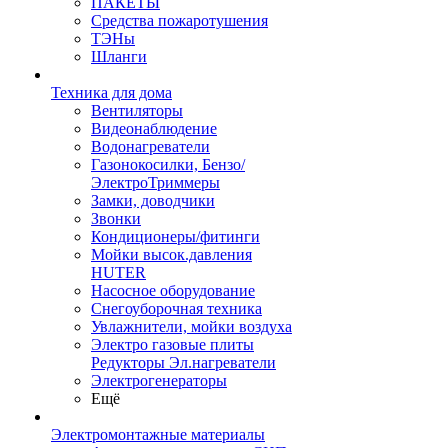
ПАКЕТЫ
Средства пожаротушения
ТЭНы
Шланги
Техника для дома
Вентиляторы
Видеонаблюдение
Водонагреватели
Газонокосилки, Бензо/
ЭлектроТриммеры
Замки, доводчики
Звонки
Кондиционеры/фитинги
Мойки высок.давления
HUTER
Насосное оборудование
Снегоуборочная техника
Увлажнители, мойки воздуха
Электро газовые плиты
Редукторы Эл.нагреватели
Электрогенераторы
Ещё
Электромонтажные материалы