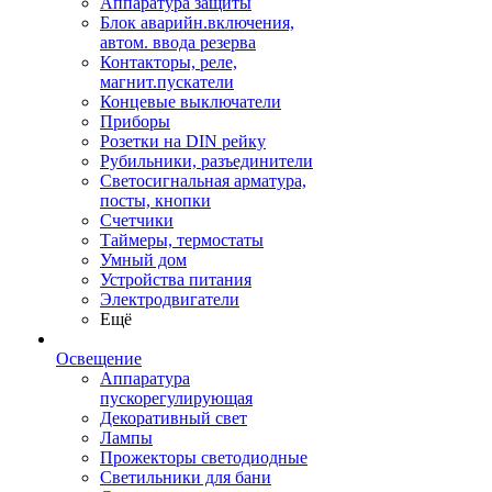
Аппаратура защиты
Блок аварийн.включения,
автом. ввода резерва
Контакторы, реле,
магнит.пускатели
Концевые выключатели
Приборы
Розетки на DIN рейку
Рубильники, разъединители
Светосигнальная арматура,
посты, кнопки
Счетчики
Таймеры, термостаты
Умный дом
Устройства питания
Электродвигатели
Ещё
Освещение
Аппаратура
пускорегулирующая
Декоративный свет
Лампы
Прожекторы светодиодные
Светильники для бани