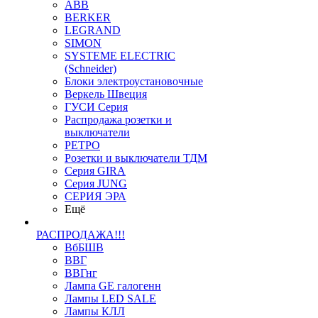
ABB
BERKER
LEGRAND
SIMON
SYSTEME ELECTRIC
(Schneider)
Блоки электроустановочные
Веркель Швеция
ГУСИ Серия
Распродажа розетки и
выключатели
РЕТРО
Розетки и выключатели ТДМ
Серия GIRA
Серия JUNG
СЕРИЯ ЭРА
Ещё
РАСПРОДАЖА!!!
ВбБШВ
ВВГ
ВВГнг
Лампа GE галогенн
Лампы LED SALE
Лампы КЛЛ