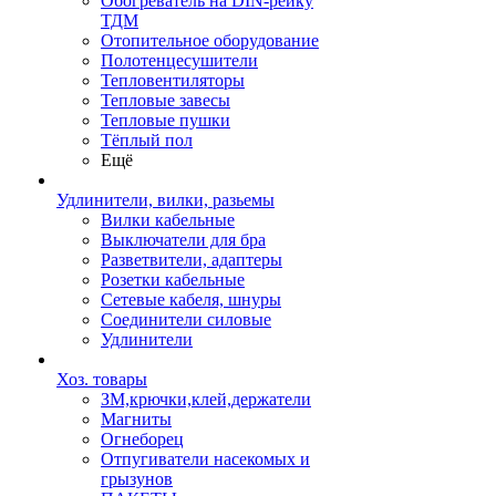
Обогреватель на DIN-рейку
ТДМ
Отопительное оборудование
Полотенцесушители
Тепловентиляторы
Тепловые завесы
Тепловые пушки
Тёплый пол
Ещё
Удлинители, вилки, разьемы
Вилки кабельные
Выключатели для бра
Разветвители, адаптеры
Розетки кабельные
Сетевые кабеля, шнуры
Соединители силовые
Удлинители
Хоз. товары
ЗМ,крючки,клей,держатели
Магниты
Огнеборец
Отпугиватели насекомых и
грызунов