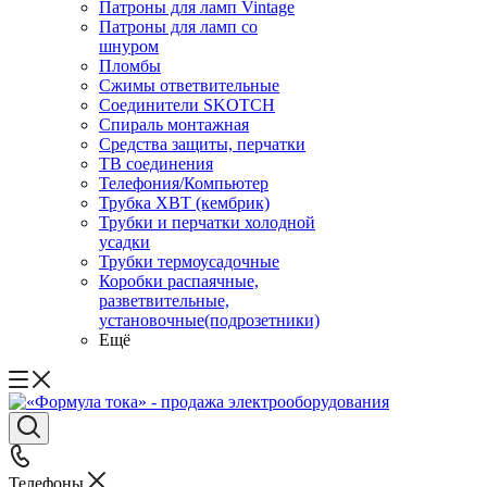
Патроны для ламп Vintage
Патроны для ламп со
шнуром
Пломбы
Сжимы ответвительные
Соединители SKOTCH
Спираль монтажная
Средства защиты, перчатки
ТВ соединения
Телефония/Компьютер
Трубка ХВТ (кембрик)
Трубки и перчатки холодной
усадки
Трубки термоусадочные
Коробки распаячные,
разветвительные,
установочные(подрозетники)
Ещё
Телефоны