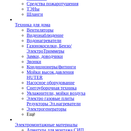
Средства пожаротушения
ТЭНы
Шланги
Техника для дома
Вентиляторы
Видеонаблюдение
Водонагреватели
Газонокосилки, Бензо/
ЭлектроТриммеры
Замки, доводчики
Звонки
Кондиционеры/фитинги
Мойки высок.давления
HUTER
Насосное оборудование
Снегоуборочная техника
Увлажнители, мойки воздуха
Электро газовые плиты
Редукторы Эл.нагреватели
Электрогенераторы
Ещё
Электромонтажные материалы
Арматура для монтажа СИП