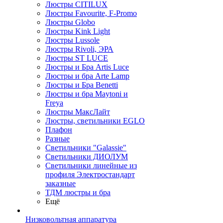
Люстры CITILUX
Люстры Favourite, F-Promo
Люстры Globo
Люстры Kink Light
Люстры Lussole
Люстры Rivoli, ЭРА
Люстры ST LUCE
Люстры и Бра Artis Luce
Люстры и бра Arte Lamp
Люстры и Бра Benetti
Люстры и бра Maytoni и
Freya
Люстры МаксЛайт
Люстры, светильники EGLO
Плафон
Разные
Светильники "Galassie"
Светильники ДИОЛУМ
Светильники линейные из
профиля Электростандарт
заказные
ТДМ люстры и бра
Ещё
Низковольтная аппаратура