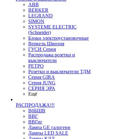
ABB
BERKER
LEGRAND
SIMON
SYSTEME ELECTRIC
(Schneider)
Блоки электроустановочные
Веркель Швеция
ГУСИ Серия
Распродажа розетки и
выключатели
РЕТРО
Розетки и выключатели ТДМ
Серия GIRA
Серия JUNG
СЕРИЯ ЭРА
Ещё
РАСПРОДАЖА!!!
ВбБШВ
ВВГ
ВВГнг
Лампа GE галогенн
Лампы LED SALE
Лампы КЛЛ