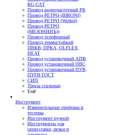
RG,САТ
Провод радиочастотный РК
Провод РЕТРО (BIRONI)
Провод РЕТРО (Werkel)
Провод РЕТРО
(МЕЗОНИНЪ))
Провод телефонный
Провод термостойкий
ПВКВ, ПРКА, OLFLEX
HEAT
Провод установочный АПВ
Провод установочный ПВС
Провод установочный ПУВ,
ПУГВ ГОСТ
СИП
Тросы стальные
Ещё
Инструмент
Измерительные приборы и
тестеры
Инструмент ручной
Инструменты для
опрессовки, резки и
изоляции