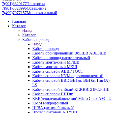
7(901)3820177
Электрика
7(901)3328996
Освещение
7(499)7077157
Многоканальный
Главная
Каталог
Назад
Каталог
Кабель, провод
Назад
Кабель, провод
Кабель бронированный ВбБШВ АВББШВ
Кабель и провод нагревательный
Кабель монтажный МГШВ
Кабель монтажный МКШ
Кабель силовой АВВГ ГОСТ
Кабель силовой NYM однопроволочный
Кабель силовой ВВГ, ВВГнг, ВВГбм-Пнг(А)-
LS
Кабель силовой гибкий КГ,КВВГ,ПРС,РПШ
Кабель силовой ППГнг
КВК(д/видеонаблюдения) Micro CoaxiA+CuL
КММ микрофонный
ПГВА (автомобильный)
Провод бытовой АПУНП