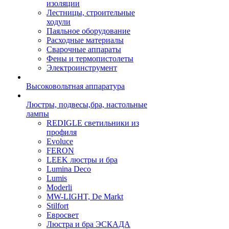
изоляции
Лестницы, строительные
ходули
Паяльное оборудование
Расходные материалы
Сварочные аппараты
Фены и термопистолеты
Электроинструмент
Высоковольтная аппаратура
Люстры, подвесы,бра, настольные
лампы
REDIGLE светильники из
профиля
Evoluce
FERON
LEEK люстры и бра
Lumina Deco
Lumis
Moderli
MW-LIGHT, De Markt
Stilfort
Евросвет
Люстра и бра ЭСКАДА