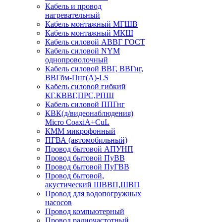
Кабель и провод
нагревательный
Кабель монтажный МГШВ
Кабель монтажный МКШ
Кабель силовой АВВГ ГОСТ
Кабель силовой NYM
однопроволочный
Кабель силовой ВВГ, ВВГнг,
ВВГбм-Пнг(А)-LS
Кабель силовой гибкий
КГ,КВВГ,ПРС,РПШ
Кабель силовой ППГнг
КВК(д/видеонаблюдения)
Micro CoaxiA+CuL
КММ микрофонный
ПГВА (автомобильный)
Провод бытовой АПУНП
Провод бытовой ПуВВ
Провод бытовой ПуГВВ
Провод бытовой,
акустический ШВВП,ШВП
Провод для водопогружных
насосов
Провод компьютерный
Провод радиочастотный