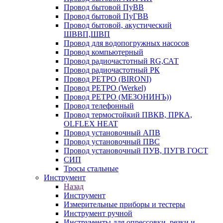
Провод бытовой ПуВВ
Провод бытовой ПуГВВ
Провод бытовой, акустический
ШВВП,ШВП
Провод для водопогружных насосов
Провод компьютерный
Провод радиочастотный RG,САТ
Провод радиочастотный РК
Провод РЕТРО (BIRONI)
Провод РЕТРО (Werkel)
Провод РЕТРО (МЕЗОНИНЪ))
Провод телефонный
Провод термостойкий ПВКВ, ПРКА,
OLFLEX HEAT
Провод установочный АПВ
Провод установочный ПВС
Провод установочный ПУВ, ПУГВ ГОСТ
СИП
Тросы стальные
Инструмент
Назад
Инструмент
Измерительные приборы и тестеры
Инструмент ручной
Инструменты для опрессовки, резки и