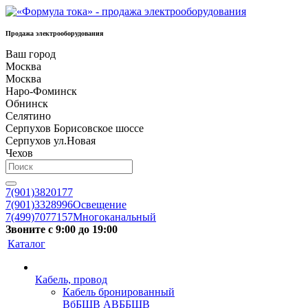
Продажа электрооборудования
Ваш город
Москва
Москва
Наро-Фоминск
Обнинск
Селятино
Серпухов Борисовское шоссе
Серпухов ул.Новая
Чехов
7(901)3820177
7(901)3328996
Освещение
7(499)7077157
Многоканальный
Звоните с 9:00 до 19:00
Каталог
Кабель, провод
Кабель бронированный
ВбБШВ АВББШВ