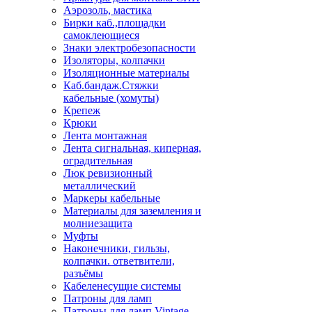
Аэрозоль, мастика
Бирки каб.,площадки
самоклеющиеся
Знаки электробезопасности
Изоляторы, колпачки
Изоляционные материалы
Каб.бандаж.Стяжки
кабельные (хомуты)
Крепеж
Крюки
Лента монтажная
Лента сигнальная, киперная,
оградительная
Люк ревизионный
металлический
Маркеры кабельные
Материалы для заземления и
молниезащита
Муфты
Наконечники, гильзы,
колпачки. ответвители,
разъёмы
Кабеленесущие системы
Патроны для ламп
Патроны для ламп Vintage