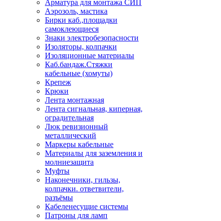
Арматура для монтажа СИП
Аэрозоль, мастика
Бирки каб.,площадки
самоклеющиеся
Знаки электробезопасности
Изоляторы, колпачки
Изоляционные материалы
Каб.бандаж.Стяжки
кабельные (хомуты)
Крепеж
Крюки
Лента монтажная
Лента сигнальная, киперная,
оградительная
Люк ревизионный
металлический
Маркеры кабельные
Материалы для заземления и
молниезащита
Муфты
Наконечники, гильзы,
колпачки. ответвители,
разъёмы
Кабеленесущие системы
Патроны для ламп