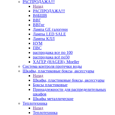
РАСПРОДАЖА!!!
Назад
РАСПРОДАЖА!!!
ВбБШВ
ВВГ
ВВГнг
Лампа GE галогенн
Лампы LED SALE
Лампы КЛЛ
НУМ
ПВС
распродажа все по 100
распродажа всё по50
ХАГЕР (HAGER), Moeller
Система контроля протечки воды
Шкафы, пластиковые боксы, аксессуары
Назад
Шкафы, пластиковые боксы, аксессуары
Боксы пластиковые
Принадлежности для распределительных
шкафов
Шкафы металлические
Теплотехника
Назад
Теплотехника