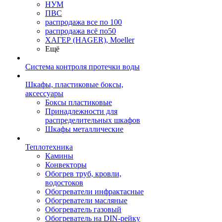
НУМ
ПВС
распродажа все по 100
распродажа всё по50
ХАГЕР (HAGER), Moeller
Ещё
Система контроля протечки воды
Шкафы, пластиковые боксы,
аксессуары
Боксы пластиковые
Принадлежности для
распределительных шкафов
Шкафы металлические
Теплотехника
Камины
Конвекторы
Обогрев труб, кровли,
водостоков
Обогреватели инфрактасные
Обогреватели масляные
Обогреватель газовый
Обогреватель на DIN-рейку