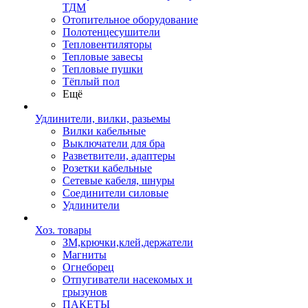
ТДМ
Отопительное оборудование
Полотенцесушители
Тепловентиляторы
Тепловые завесы
Тепловые пушки
Тёплый пол
Ещё
Удлинители, вилки, разьемы
Вилки кабельные
Выключатели для бра
Разветвители, адаптеры
Розетки кабельные
Сетевые кабеля, шнуры
Соединители силовые
Удлинители
Хоз. товары
ЗМ,крючки,клей,держатели
Магниты
Огнеборец
Отпугиватели насекомых и
грызунов
ПАКЕТЫ