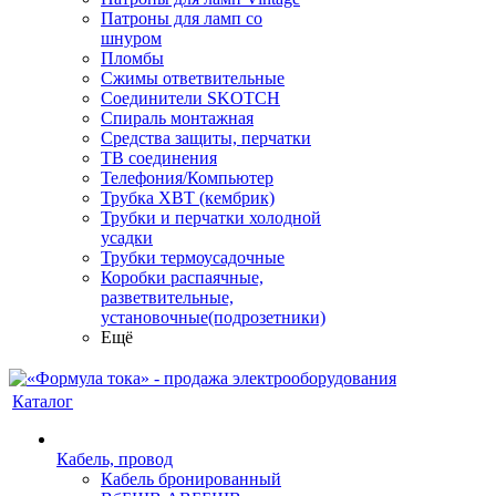
Патроны для ламп со
шнуром
Пломбы
Сжимы ответвительные
Соединители SKOTCH
Спираль монтажная
Средства защиты, перчатки
ТВ соединения
Телефония/Компьютер
Трубка ХВТ (кембрик)
Трубки и перчатки холодной
усадки
Трубки термоусадочные
Коробки распаячные,
разветвительные,
установочные(подрозетники)
Ещё
Каталог
Кабель, провод
Кабель бронированный