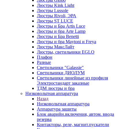
Люстры Globo
Люстры Kink Light
Люстры Lussole
Люстры Rivoli, ЭРА
Люстры ST LUCE
Люстры и Бра Artis Luce
Люстры и бра Arte Lamp
Люстры и Бра Benetti
Люстры и бра Maytoni и Freya
Люстры МаксЛайт
Люстры, светильники EGLO
Плафон
Разные
Светильники "Galassie"
Светильники ДИОЛУМ
Светильники линейные из профиля
Электростандарт заказные
ТДМ люстры и бра
Низковольтная аппаратура
Назад
Низковольтная аппаратура
Аппаратура защиты
Блок аварийн.включения, автом. ввода
резерва
Контакторы, реле, магнит.пускатели