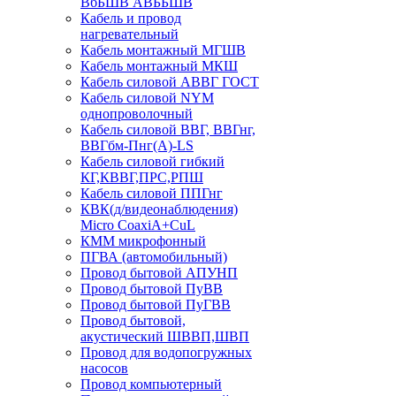
ВбБШВ АВББШВ
Кабель и провод
нагревательный
Кабель монтажный МГШВ
Кабель монтажный МКШ
Кабель силовой АВВГ ГОСТ
Кабель силовой NYM
однопроволочный
Кабель силовой ВВГ, ВВГнг,
ВВГбм-Пнг(А)-LS
Кабель силовой гибкий
КГ,КВВГ,ПРС,РПШ
Кабель силовой ППГнг
КВК(д/видеонаблюдения)
Micro CoaxiA+CuL
КММ микрофонный
ПГВА (автомобильный)
Провод бытовой АПУНП
Провод бытовой ПуВВ
Провод бытовой ПуГВВ
Провод бытовой,
акустический ШВВП,ШВП
Провод для водопогружных
насосов
Провод компьютерный