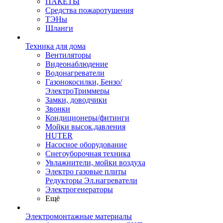
ПАКЕТЫ
Средства пожаротушения
ТЭНы
Шланги
Техника для дома
Вентиляторы
Видеонаблюдение
Водонагреватели
Газонокосилки, Бензо/
ЭлектроТриммеры
Замки, доводчики
Звонки
Кондиционеры/фитинги
Мойки высок.давления
HUTER
Насосное оборудование
Снегоуборочная техника
Увлажнители, мойки воздуха
Электро газовые плиты
Редукторы Эл.нагреватели
Электрогенераторы
Ещё
Электромонтажные материалы