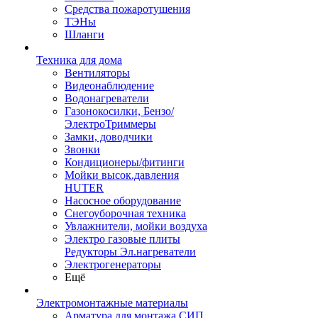
Средства пожаротушения
ТЭНы
Шланги
Техника для дома
Вентиляторы
Видеонаблюдение
Водонагреватели
Газонокосилки, Бензо/
ЭлектроТриммеры
Замки, доводчики
Звонки
Кондиционеры/фитинги
Мойки высок.давления
HUTER
Насосное оборудование
Снегоуборочная техника
Увлажнители, мойки воздуха
Электро газовые плиты
Редукторы Эл.нагреватели
Электрогенераторы
Ещё
Электромонтажные материалы
Арматура для монтажа СИП