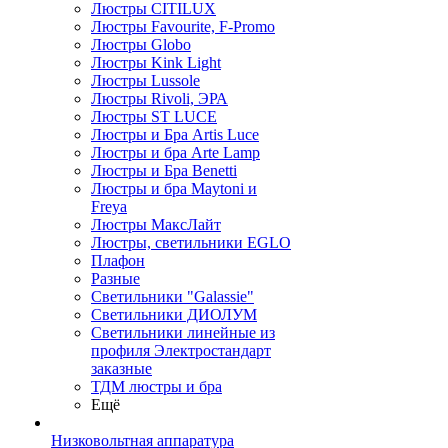
Люстры CITILUX
Люстры Favourite, F-Promo
Люстры Globo
Люстры Kink Light
Люстры Lussole
Люстры Rivoli, ЭРА
Люстры ST LUCE
Люстры и Бра Artis Luce
Люстры и бра Arte Lamp
Люстры и Бра Benetti
Люстры и бра Maytoni и
Freya
Люстры МаксЛайт
Люстры, светильники EGLO
Плафон
Разные
Светильники "Galassie"
Светильники ДИОЛУМ
Светильники линейные из
профиля Электростандарт
заказные
ТДМ люстры и бра
Ещё
Низковольтная аппаратура