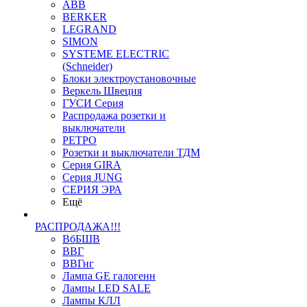
ABB
BERKER
LEGRAND
SIMON
SYSTEME ELECTRIC
(Schneider)
Блоки электроустановочные
Веркель Швеция
ГУСИ Серия
Распродажа розетки и
выключатели
РЕТРО
Розетки и выключатели ТДМ
Серия GIRA
Серия JUNG
СЕРИЯ ЭРА
Ещё
РАСПРОДАЖА!!!
ВбБШВ
ВВГ
ВВГнг
Лампа GE галогенн
Лампы LED SALE
Лампы КЛЛ