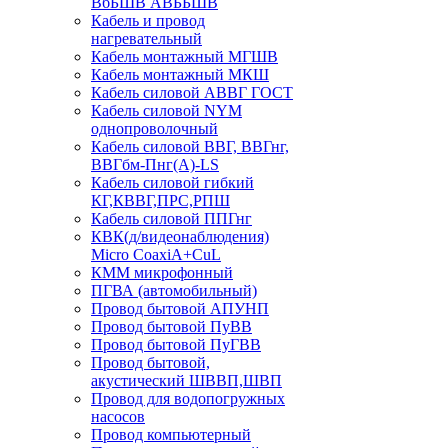
ВбБШВ АВББШВ
Кабель и провод
нагревательный
Кабель монтажный МГШВ
Кабель монтажный МКШ
Кабель силовой АВВГ ГОСТ
Кабель силовой NYM
однопроволочный
Кабель силовой ВВГ, ВВГнг,
ВВГбм-Пнг(А)-LS
Кабель силовой гибкий
КГ,КВВГ,ПРС,РПШ
Кабель силовой ППГнг
КВК(д/видеонаблюдения)
Micro CoaxiA+CuL
КММ микрофонный
ПГВА (автомобильный)
Провод бытовой АПУНП
Провод бытовой ПуВВ
Провод бытовой ПуГВВ
Провод бытовой,
акустический ШВВП,ШВП
Провод для водопогружных
насосов
Провод компьютерный