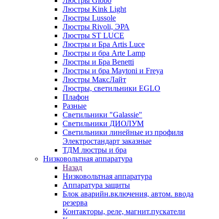
Люстры Globo
Люстры Kink Light
Люстры Lussole
Люстры Rivoli, ЭРА
Люстры ST LUCE
Люстры и Бра Artis Luce
Люстры и бра Arte Lamp
Люстры и Бра Benetti
Люстры и бра Maytoni и Freya
Люстры МаксЛайт
Люстры, светильники EGLO
Плафон
Разные
Светильники "Galassie"
Светильники ДИОЛУМ
Светильники линейные из профиля
Электростандарт заказные
ТДМ люстры и бра
Низковольтная аппаратура
Назад
Низковольтная аппаратура
Аппаратура защиты
Блок аварийн.включения, автом. ввода
резерва
Контакторы, реле, магнит.пускатели