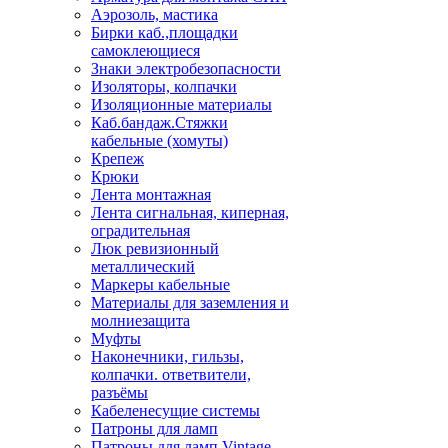
Аэрозоль, мастика
Бирки каб.,площадки
самоклеющиеся
Знаки электробезопасности
Изоляторы, колпачки
Изоляционные материалы
Каб.бандаж.Стяжки
кабельные (хомуты)
Крепеж
Крюки
Лента монтажная
Лента сигнальная, киперная,
оградительная
Люк ревизионный
металлический
Маркеры кабельные
Материалы для заземления и
молниезащита
Муфты
Наконечники, гильзы,
колпачки. ответвители,
разъёмы
Кабеленесущие системы
Патроны для ламп
Патроны для ламп Vintage