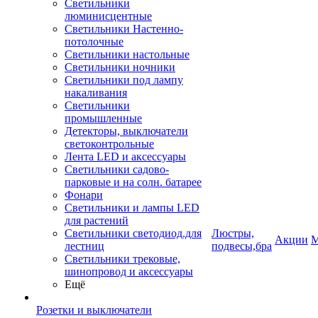
Светильники
люминисцентные
Светильники Настенно-
потолочные
Светильники настольные
Светильники ночники
Светильники под лампу
накаливания
Светильники
промышленные
Детекторы, выключатели
светоконтрольные
Лента LED и аксессуары
Светильники садово-
парковые и на солн. батарее
Фонари
Светильники и лампы LED
для растений
Светильники светодиод.для
Люстры,
Акции
М
лестниц
подвесы,бра
Светильники трековые,
шинопровод и аксессуары
Ещё
Розетки и выключатели