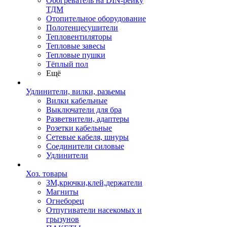
Обогреватель на DIN-рейку
ТДМ
Отопительное оборудование
Полотенцесушители
Тепловентиляторы
Тепловые завесы
Тепловые пушки
Тёплый пол
Ещё
Удлинители, вилки, разьемы
Вилки кабельные
Выключатели для бра
Разветвители, адаптеры
Розетки кабельные
Сетевые кабеля, шнуры
Соединители силовые
Удлинители
Хоз. товары
ЗМ,крючки,клей,держатели
Магниты
Огнеборец
Отпугиватели насекомых и
грызунов