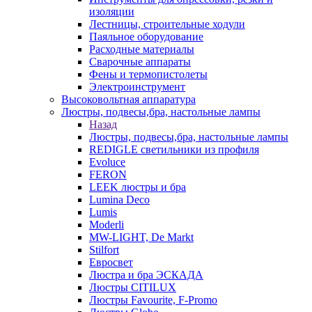
изоляции
Лестницы, строительные ходули
Паяльное оборудование
Расходные материалы
Сварочные аппараты
Фены и термопистолеты
Электроинструмент
Высоковольтная аппаратура
Люстры, подвесы,бра, настольные лампы
Назад
Люстры, подвесы,бра, настольные лампы
REDIGLE светильники из профиля
Evoluce
FERON
LEEK люстры и бра
Lumina Deco
Lumis
Moderli
MW-LIGHT, De Markt
Stilfort
Евросвет
Люстра и бра ЭСКАДА
Люстры CITILUX
Люстры Favourite, F-Promo