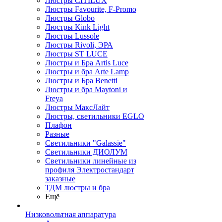
Люстры CITILUX
Люстры Favourite, F-Promo
Люстры Globo
Люстры Kink Light
Люстры Lussole
Люстры Rivoli, ЭРА
Люстры ST LUCE
Люстры и Бра Artis Luce
Люстры и бра Arte Lamp
Люстры и Бра Benetti
Люстры и бра Maytoni и
Freya
Люстры МаксЛайт
Люстры, светильники EGLO
Плафон
Разные
Светильники "Galassie"
Светильники ДИОЛУМ
Светильники линейные из
профиля Электростандарт
заказные
ТДМ люстры и бра
Ещё
Низковольтная аппаратура