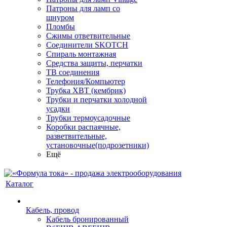
Патроны для ламп со
шнуром
Пломбы
Сжимы ответвительные
Соединители SKOTCH
Спираль монтажная
Средства защиты, перчатки
ТВ соединения
Телефония/Компьютер
Трубка ХВТ (кембрик)
Трубки и перчатки холодной
усадки
Трубки термоусадочные
Коробки распаячные,
разветвительные,
установочные(подрозетники)
Ещё
Каталог
Кабель, провод
Кабель бронированный