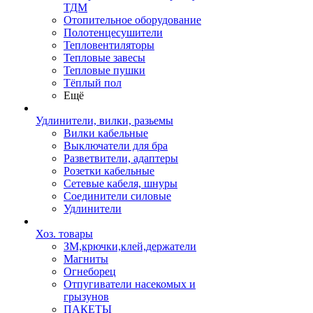
ТДМ
Отопительное оборудование
Полотенцесушители
Тепловентиляторы
Тепловые завесы
Тепловые пушки
Тёплый пол
Ещё
Удлинители, вилки, разьемы
Вилки кабельные
Выключатели для бра
Разветвители, адаптеры
Розетки кабельные
Сетевые кабеля, шнуры
Соединители силовые
Удлинители
Хоз. товары
ЗМ,крючки,клей,держатели
Магниты
Огнеборец
Отпугиватели насекомых и
грызунов
ПАКЕТЫ