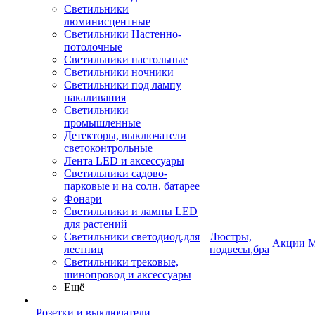
Светильники
люминисцентные
Светильники Настенно-
потолочные
Светильники настольные
Светильники ночники
Светильники под лампу
накаливания
Светильники
промышленные
Детекторы, выключатели
светоконтрольные
Лента LED и аксессуары
Светильники садово-
парковые и на солн. батарее
Фонари
Светильники и лампы LED
для растений
Светильники светодиод.для
Люстры,
Акции
М
лестниц
подвесы,бра
Светильники трековые,
шинопровод и аксессуары
Ещё
Розетки и выключатели