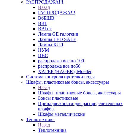
РАСПРОДАЖА!!!
Назад
РАСПРОДАЖА!!!
ВбБШВ
ВВГ
ВВГнг
Лампа GE галогенн
Лампы LED SALE
Лампы КЛЛ
НУМ
ПВС
распродажа все по 100
распродажа всё по50
ХАГЕР (HAGER), Moeller
Система контроля протечки воды
Шкафы, пластиковые боксы, аксессуары
Назад
Шкафы, пластиковые боксы, аксессуары
Боксы пластиковые
Принадлежности для распределительных
шкафов
Шкафы металлические
Теплотехника
Назад
Теплотехника