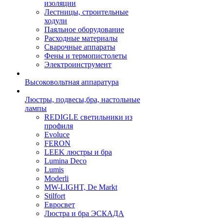
изоляции
Лестницы, строительные
ходули
Паяльное оборудование
Расходные материалы
Сварочные аппараты
Фены и термопистолеты
Электроинструмент
Высоковольтная аппаратура
Люстры, подвесы,бра, настольные
лампы
REDIGLE светильники из
профиля
Evoluce
FERON
LEEK люстры и бра
Lumina Deco
Lumis
Moderli
MW-LIGHT, De Markt
Stilfort
Евросвет
Люстра и бра ЭСКАДА