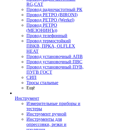
RG,САТ
Провод радиочастотный РК
Провод РЕТРО (BIRONI)
Провод РЕТРО (Werkel)
Провод РЕТРО
(МЕЗОНИНЪ))
Провод телефонный
Провод термостойкий
ПВКВ, ПРКА, OLFLEX
HEAT
Провод установочный АПВ
Провод установочный ПВС
Провод установочный ПУВ,
ПУГВ ГОСТ
СИП
Тросы стальные
Ещё
Инструмент
Измерительные приборы и
тестеры
Инструмент ручной
Инструменты для
опрессовки, резки и
изоляции