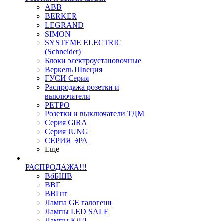
ABB
BERKER
LEGRAND
SIMON
SYSTEME ELECTRIC
(Schneider)
Блоки электроустановочные
Веркель Швеция
ГУСИ Серия
Распродажа розетки и
выключатели
РЕТРО
Розетки и выключатели ТДМ
Серия GIRA
Серия JUNG
СЕРИЯ ЭРА
Ещё
РАСПРОДАЖА!!!
ВбБШВ
ВВГ
ВВГнг
Лампа GE галогенн
Лампы LED SALE
Лампы КЛЛ