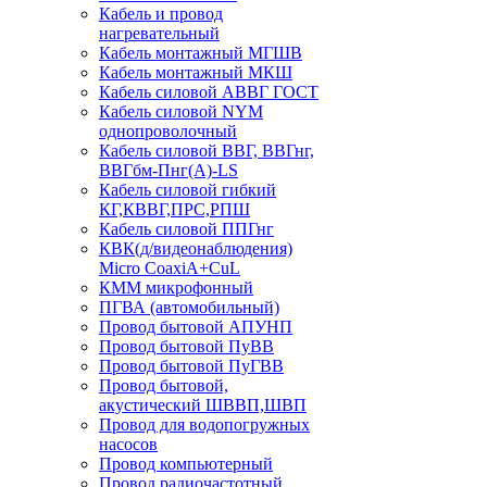
Кабель и провод
нагревательный
Кабель монтажный МГШВ
Кабель монтажный МКШ
Кабель силовой АВВГ ГОСТ
Кабель силовой NYM
однопроволочный
Кабель силовой ВВГ, ВВГнг,
ВВГбм-Пнг(А)-LS
Кабель силовой гибкий
КГ,КВВГ,ПРС,РПШ
Кабель силовой ППГнг
КВК(д/видеонаблюдения)
Micro CoaxiA+CuL
КММ микрофонный
ПГВА (автомобильный)
Провод бытовой АПУНП
Провод бытовой ПуВВ
Провод бытовой ПуГВВ
Провод бытовой,
акустический ШВВП,ШВП
Провод для водопогружных
насосов
Провод компьютерный
Провод радиочастотный