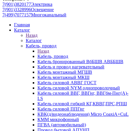
7(901)3820177
Электрика
7(901)3328996
Освещение
7(499)7077157
Многоканальный
Главная
Каталог
Назад
Каталог
Кабель, провод
Назад
Кабель, провод
Кабель бронированный ВбБШВ АВББШВ
Кабель и провод нагревательный
Кабель монтажный МГШВ
Кабель монтажный МКШ
Кабель силовой АВВГ ГОСТ
Кабель силовой NYM однопроволочный
Кабель силовой ВВГ, ВВГнг, ВВГбм-Пнг(А)-
LS
Кабель силовой гибкий КГ,КВВГ,ПРС,РПШ
Кабель силовой ППГнг
КВК(д/видеонаблюдения) Micro CoaxiA+CuL
КММ микрофонный
ПГВА (автомобильный)
Провод бытовой АПУНП