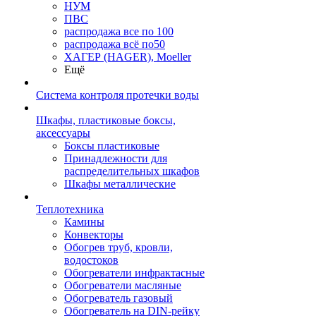
НУМ
ПВС
распродажа все по 100
распродажа всё по50
ХАГЕР (HAGER), Moeller
Ещё
Система контроля протечки воды
Шкафы, пластиковые боксы,
аксессуары
Боксы пластиковые
Принадлежности для
распределительных шкафов
Шкафы металлические
Теплотехника
Камины
Конвекторы
Обогрев труб, кровли,
водостоков
Обогреватели инфрактасные
Обогреватели масляные
Обогреватель газовый
Обогреватель на DIN-рейку