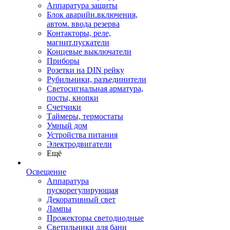
Аппаратура защиты
Блок аварийн.включения,
автом. ввода резерва
Контакторы, реле,
магнит.пускатели
Концевые выключатели
Приборы
Розетки на DIN рейку
Рубильники, разъединители
Светосигнальная арматура,
посты, кнопки
Счетчики
Таймеры, термостаты
Умный дом
Устройства питания
Электродвигатели
Ещё
Освещение
Аппаратура
пускорегулирующая
Декоративный свет
Лампы
Прожекторы светодиодные
Светильники для бани