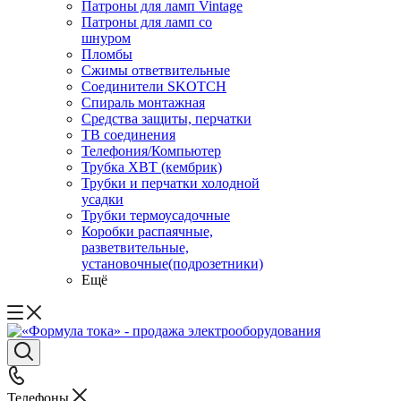
Патроны для ламп Vintage
Патроны для ламп со
шнуром
Пломбы
Сжимы ответвительные
Соединители SKOTCH
Спираль монтажная
Средства защиты, перчатки
ТВ соединения
Телефония/Компьютер
Трубка ХВТ (кембрик)
Трубки и перчатки холодной
усадки
Трубки термоусадочные
Коробки распаячные,
разветвительные,
установочные(подрозетники)
Ещё
Телефоны