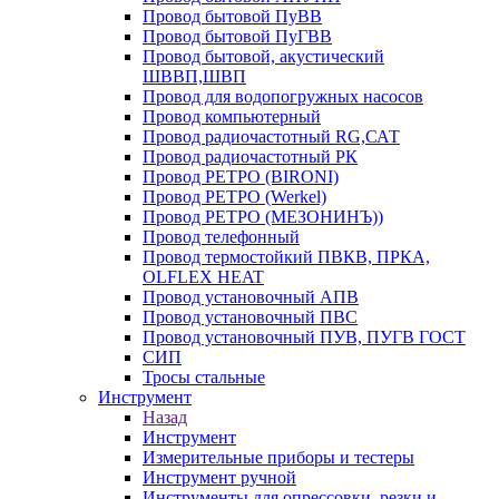
Провод бытовой ПуВВ
Провод бытовой ПуГВВ
Провод бытовой, акустический
ШВВП,ШВП
Провод для водопогружных насосов
Провод компьютерный
Провод радиочастотный RG,САТ
Провод радиочастотный РК
Провод РЕТРО (BIRONI)
Провод РЕТРО (Werkel)
Провод РЕТРО (МЕЗОНИНЪ))
Провод телефонный
Провод термостойкий ПВКВ, ПРКА,
OLFLEX HEAT
Провод установочный АПВ
Провод установочный ПВС
Провод установочный ПУВ, ПУГВ ГОСТ
СИП
Тросы стальные
Инструмент
Назад
Инструмент
Измерительные приборы и тестеры
Инструмент ручной
Инструменты для опрессовки, резки и