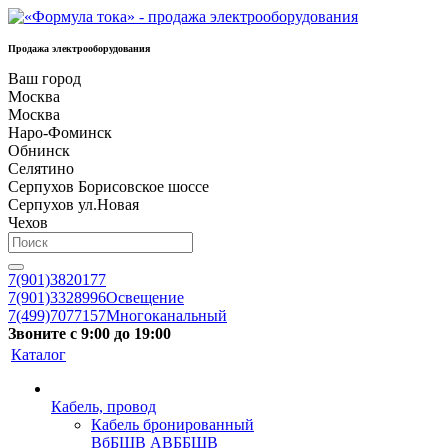
Продажа электрооборудования
Ваш город
Москва
Москва
Наро-Фоминск
Обнинск
Селятино
Серпухов Борисовское шоссе
Серпухов ул.Новая
Чехов
7(901)3820177
7(901)3328996
Освещение
7(499)7077157
Многоканальный
Звоните с 9:00 до 19:00
Каталог
Кабель, провод
Кабель бронированный
ВбБШВ АВББШВ