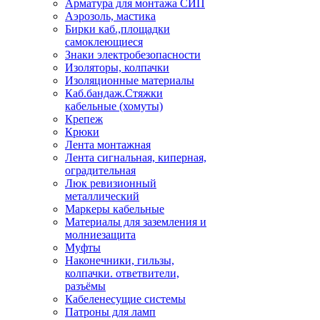
Арматура для монтажа СИП
Аэрозоль, мастика
Бирки каб.,площадки
самоклеющиеся
Знаки электробезопасности
Изоляторы, колпачки
Изоляционные материалы
Каб.бандаж.Стяжки
кабельные (хомуты)
Крепеж
Крюки
Лента монтажная
Лента сигнальная, киперная,
оградительная
Люк ревизионный
металлический
Маркеры кабельные
Материалы для заземления и
молниезащита
Муфты
Наконечники, гильзы,
колпачки. ответвители,
разъёмы
Кабеленесущие системы
Патроны для ламп