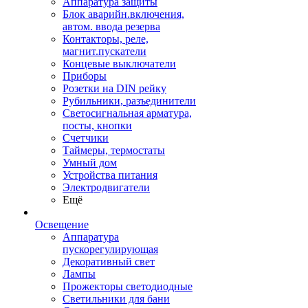
Аппаратура защиты
Блок аварийн.включения,
автом. ввода резерва
Контакторы, реле,
магнит.пускатели
Концевые выключатели
Приборы
Розетки на DIN рейку
Рубильники, разъединители
Светосигнальная арматура,
посты, кнопки
Счетчики
Таймеры, термостаты
Умный дом
Устройства питания
Электродвигатели
Ещё
Освещение
Аппаратура
пускорегулирующая
Декоративный свет
Лампы
Прожекторы светодиодные
Светильники для бани