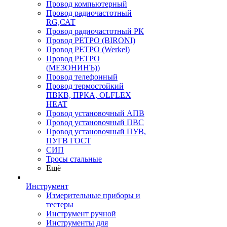
Провод компьютерный
Провод радиочастотный
RG,САТ
Провод радиочастотный РК
Провод РЕТРО (BIRONI)
Провод РЕТРО (Werkel)
Провод РЕТРО
(МЕЗОНИНЪ))
Провод телефонный
Провод термостойкий
ПВКВ, ПРКА, OLFLEX
HEAT
Провод установочный АПВ
Провод установочный ПВС
Провод установочный ПУВ,
ПУГВ ГОСТ
СИП
Тросы стальные
Ещё
Инструмент
Измерительные приборы и
тестеры
Инструмент ручной
Инструменты для