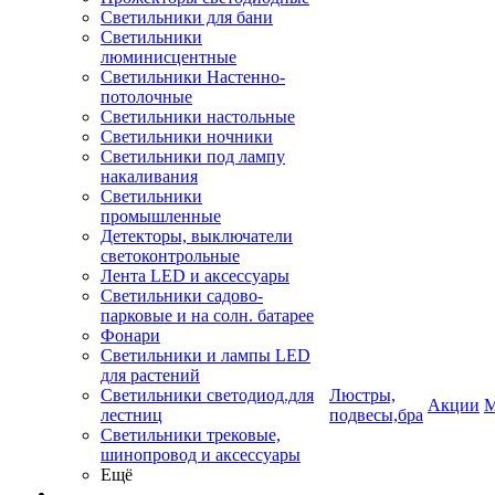
Светильники для бани
Светильники
люминисцентные
Светильники Настенно-
потолочные
Светильники настольные
Светильники ночники
Светильники под лампу
накаливания
Светильники
промышленные
Детекторы, выключатели
светоконтрольные
Лента LED и аксессуары
Светильники садово-
парковые и на солн. батарее
Фонари
Светильники и лампы LED
для растений
Светильники светодиод.для
Люстры,
Акции
М
лестниц
подвесы,бра
Светильники трековые,
шинопровод и аксессуары
Ещё