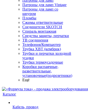
Патроны для ламп
Патроны для ламп Vintage
Патроны для ламп со
шнуром
Пломбы
Сжимы ответвительные
Соединители SKOTCH
Спираль монтажная
Средства защиты, перчатки
ТВ соединения
Телефония/Компьютер
Трубка ХВТ (кембрик)
Трубки и перчатки холодной
усадки
Трубки термоусадочные
Коробки распаячные,
разветвительные,
установочные(подрозетники)
Ещё
Каталог
Кабель, провод