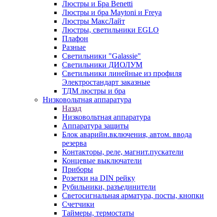
Люстры и Бра Benetti
Люстры и бра Maytoni и Freya
Люстры МаксЛайт
Люстры, светильники EGLO
Плафон
Разные
Светильники "Galassie"
Светильники ДИОЛУМ
Светильники линейные из профиля
Электростандарт заказные
ТДМ люстры и бра
Низковольтная аппаратура
Назад
Низковольтная аппаратура
Аппаратура защиты
Блок аварийн.включения, автом. ввода
резерва
Контакторы, реле, магнит.пускатели
Концевые выключатели
Приборы
Розетки на DIN рейку
Рубильники, разъединители
Светосигнальная арматура, посты, кнопки
Счетчики
Таймеры, термостаты