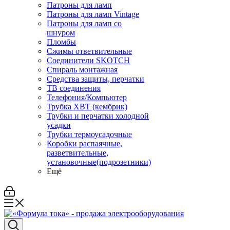
Патроны для ламп
Патроны для ламп Vintage
Патроны для ламп со
шнуром
Пломбы
Сжимы ответвительные
Соединители SKOTCH
Спираль монтажная
Средства защиты, перчатки
ТВ соединения
Телефония/Компьютер
Трубка ХВТ (кембрик)
Трубки и перчатки холодной
усадки
Трубки термоусадочные
Коробки распаячные,
разветвительные,
установочные(подрозетники)
Ещё