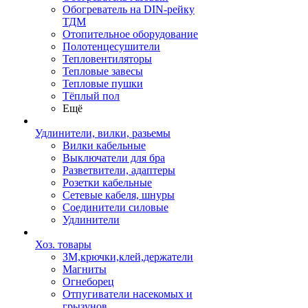
Обогреватель на DIN-рейку
ТДМ
Отопительное оборудование
Полотенцесушители
Тепловентиляторы
Тепловые завесы
Тепловые пушки
Тёплый пол
Ещё
Удлинители, вилки, разьемы
Вилки кабельные
Выключатели для бра
Разветвители, адаптеры
Розетки кабельные
Сетевые кабеля, шнуры
Соединители силовые
Удлинители
Хоз. товары
ЗМ,крючки,клей,держатели
Магниты
Огнеборец
Отпугиватели насекомых и
грызунов