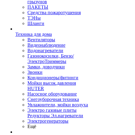
грызунов
ПАКЕТЫ
Средства пожаротушения
ТЭНы
Шланги
Техника для дома
Вентиляторы
Видеонаблюдение
Водонагреватели
Газонокосилки, Бензо/
ЭлектроТриммеры
Замки, доводчики
Звонки
Кондиционеры/фитинги
Мойки высок.давления
HUTER
Насосное оборудование
Снегоуборочная техника
Увлажнители, мойки воздуха
Электро газовые плиты
Редукторы Эл.нагреватели
Электрогенераторы
Ещё