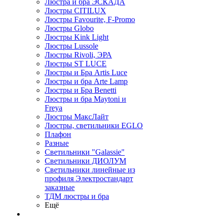
Люстра и бра ЭСКАДА
Люстры CITILUX
Люстры Favourite, F-Promo
Люстры Globo
Люстры Kink Light
Люстры Lussole
Люстры Rivoli, ЭРА
Люстры ST LUCE
Люстры и Бра Artis Luce
Люстры и бра Arte Lamp
Люстры и Бра Benetti
Люстры и бра Maytoni и
Freya
Люстры МаксЛайт
Люстры, светильники EGLO
Плафон
Разные
Светильники "Galassie"
Светильники ДИОЛУМ
Светильники линейные из
профиля Электростандарт
заказные
ТДМ люстры и бра
Ещё