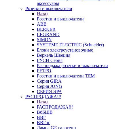
аксессуары
Розетки и выключатели
Назад
Розетки и выключатели
ABB
BERKER
LEGRAND
SIMON
SYSTEME ELECTRIC (Schneider)
Блоки электроустановочные
Веркель Швеция
ГУСИ Серия
Распродажа розетки и выключатели
РЕТРО
Розетки и выключатели ТДМ
Серия GIRA
Серия JUNG
СЕРИЯ ЭРА
РАСПРОДАЖА!!!
Назад
РАСПРОДАЖА!!!
ВбБШВ
ВВГ
ВВГнг
Лампа GE галогенн