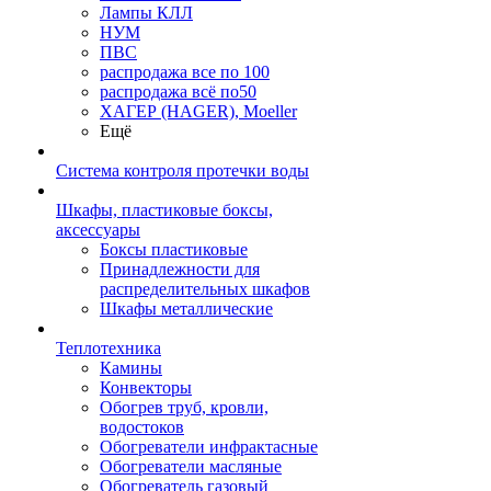
Лампы КЛЛ
НУМ
ПВС
распродажа все по 100
распродажа всё по50
ХАГЕР (HAGER), Moeller
Ещё
Система контроля протечки воды
Шкафы, пластиковые боксы,
аксессуары
Боксы пластиковые
Принадлежности для
распределительных шкафов
Шкафы металлические
Теплотехника
Камины
Конвекторы
Обогрев труб, кровли,
водостоков
Обогреватели инфрактасные
Обогреватели масляные
Обогреватель газовый