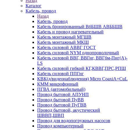
Назад
Каталог
Кабель, провод
Назад
Кабель, провод
Кабель бронированный ВбБШВ АВББШВ
Кабель и провод нагревательный
Кабель монтажный МГШВ
Кабель монтажный МКШ
Кабель силовой АВВГ ГОСТ
Кабель силовой NYM однопроволочный
Кабель силовой ВВГ, ВВГнг, ВВГбм-Пнг(А)-
LS
Кабель силовой гибкий КГ,КВВГ,ПРС,РПШ
Кабель силовой ППГнг
КВК(д/видеонаблюдения) Micro CoaxiA+CuL
КММ микрофонный
ПГВА (автомобильный)
Провод бытовой АПУНП
Провод бытовой ПуВВ
Провод бытовой ПуГВВ
Провод бытовой, акустический
ШВВП,ШВП
Провод для водопогружных насосов
Провод компьютерный