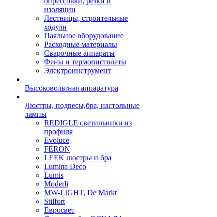
опрессовки, резки и
изоляции
Лестницы, строительные
ходули
Паяльное оборудование
Расходные материалы
Сварочные аппараты
Фены и термопистолеты
Электроинструмент
Высоковольтная аппаратура
Люстры, подвесы,бра, настольные
лампы
REDIGLE светильники из
профиля
Evoluce
FERON
LEEK люстры и бра
Lumina Deco
Lumis
Moderli
MW-LIGHT, De Markt
Stilfort
Евросвет