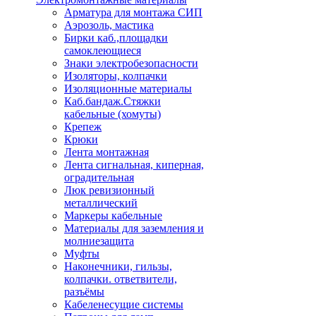
Арматура для монтажа СИП
Аэрозоль, мастика
Бирки каб.,площадки
самоклеющиеся
Знаки электробезопасности
Изоляторы, колпачки
Изоляционные материалы
Каб.бандаж.Стяжки
кабельные (хомуты)
Крепеж
Крюки
Лента монтажная
Лента сигнальная, киперная,
оградительная
Люк ревизионный
металлический
Маркеры кабельные
Материалы для заземления и
молниезащита
Муфты
Наконечники, гильзы,
колпачки. ответвители,
разъёмы
Кабеленесущие системы