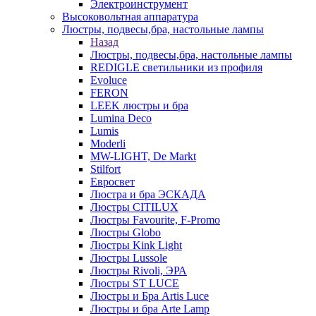
Электроинструмент
Высоковольтная аппаратура
Люстры, подвесы,бра, настольные лампы
Назад
Люстры, подвесы,бра, настольные лампы
REDIGLE светильники из профиля
Evoluce
FERON
LEEK люстры и бра
Lumina Deco
Lumis
Moderli
MW-LIGHT, De Markt
Stilfort
Евросвет
Люстра и бра ЭСКАДА
Люстры CITILUX
Люстры Favourite, F-Promo
Люстры Globo
Люстры Kink Light
Люстры Lussole
Люстры Rivoli, ЭРА
Люстры ST LUCE
Люстры и Бра Artis Luce
Люстры и бра Arte Lamp