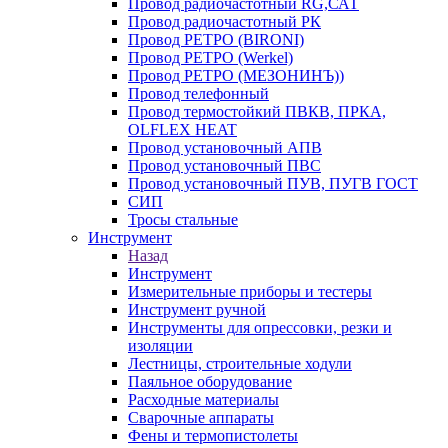
Провод радиочастотный RG,САТ
Провод радиочастотный РК
Провод РЕТРО (BIRONI)
Провод РЕТРО (Werkel)
Провод РЕТРО (МЕЗОНИНЪ))
Провод телефонный
Провод термостойкий ПВКВ, ПРКА,
OLFLEX HEAT
Провод установочный АПВ
Провод установочный ПВС
Провод установочный ПУВ, ПУГВ ГОСТ
СИП
Тросы стальные
Инструмент
Назад
Инструмент
Измерительные приборы и тестеры
Инструмент ручной
Инструменты для опрессовки, резки и
изоляции
Лестницы, строительные ходули
Паяльное оборудование
Расходные материалы
Сварочные аппараты
Фены и термопистолеты