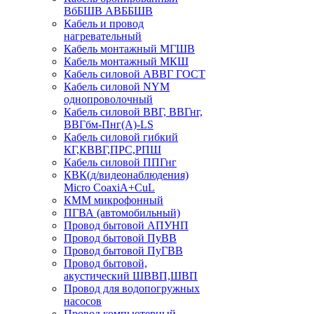
ВбБШВ АВББШВ
Кабель и провод
нагревательный
Кабель монтажный МГШВ
Кабель монтажный МКШ
Кабель силовой АВВГ ГОСТ
Кабель силовой NYM
однопроволочный
Кабель силовой ВВГ, ВВГнг,
ВВГбм-Пнг(А)-LS
Кабель силовой гибкий
КГ,КВВГ,ПРС,РПШ
Кабель силовой ППГнг
КВК(д/видеонаблюдения)
Micro CoaxiA+CuL
КММ микрофонный
ПГВА (автомобильный)
Провод бытовой АПУНП
Провод бытовой ПуВВ
Провод бытовой ПуГВВ
Провод бытовой,
акустический ШВВП,ШВП
Провод для водопогружных
насосов
Провод компьютерный