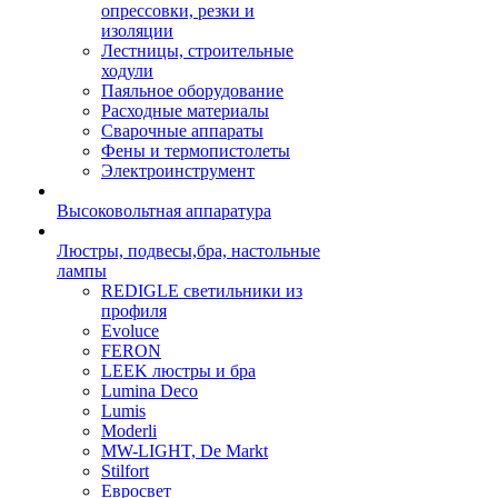
опрессовки, резки и
изоляции
Лестницы, строительные
ходули
Паяльное оборудование
Расходные материалы
Сварочные аппараты
Фены и термопистолеты
Электроинструмент
Высоковольтная аппаратура
Люстры, подвесы,бра, настольные
лампы
REDIGLE светильники из
профиля
Evoluce
FERON
LEEK люстры и бра
Lumina Deco
Lumis
Moderli
MW-LIGHT, De Markt
Stilfort
Евросвет