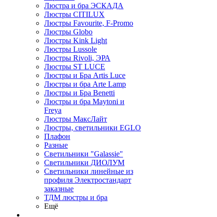
Люстра и бра ЭСКАДА
Люстры CITILUX
Люстры Favourite, F-Promo
Люстры Globo
Люстры Kink Light
Люстры Lussole
Люстры Rivoli, ЭРА
Люстры ST LUCE
Люстры и Бра Artis Luce
Люстры и бра Arte Lamp
Люстры и Бра Benetti
Люстры и бра Maytoni и
Freya
Люстры МаксЛайт
Люстры, светильники EGLO
Плафон
Разные
Светильники "Galassie"
Светильники ДИОЛУМ
Светильники линейные из
профиля Электростандарт
заказные
ТДМ люстры и бра
Ещё