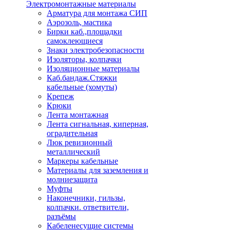
Электромонтажные материалы
Арматура для монтажа СИП
Аэрозоль, мастика
Бирки каб.,площадки
самоклеющиеся
Знаки электробезопасности
Изоляторы, колпачки
Изоляционные материалы
Каб.бандаж.Стяжки
кабельные (хомуты)
Крепеж
Крюки
Лента монтажная
Лента сигнальная, киперная,
оградительная
Люк ревизионный
металлический
Маркеры кабельные
Материалы для заземления и
молниезащита
Муфты
Наконечники, гильзы,
колпачки. ответвители,
разъёмы
Кабеленесущие системы