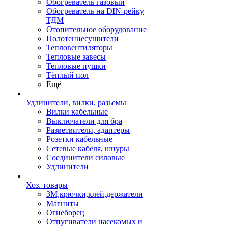
Обогреватель газовый
Обогреватель на DIN-рейку
ТДМ
Отопительное оборудование
Полотенцесушители
Тепловентиляторы
Тепловые завесы
Тепловые пушки
Тёплый пол
Ещё
Удлинители, вилки, разьемы
Вилки кабельные
Выключатели для бра
Разветвители, адаптеры
Розетки кабельные
Сетевые кабеля, шнуры
Соединители силовые
Удлинители
Хоз. товары
ЗМ,крючки,клей,держатели
Магниты
Огнеборец
Отпугиватели насекомых и