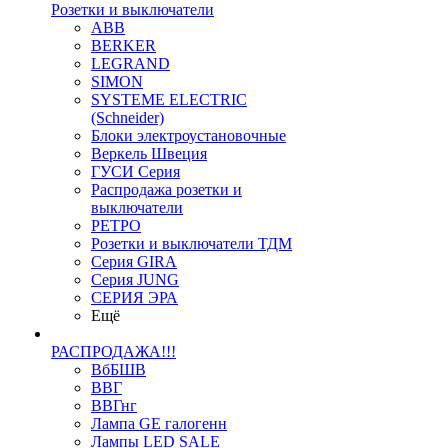
Розетки и выключатели
ABB
BERKER
LEGRAND
SIMON
SYSTEME ELECTRIC
(Schneider)
Блоки электроустановочные
Веркель Швеция
ГУСИ Серия
Распродажа розетки и
выключатели
РЕТРО
Розетки и выключатели ТДМ
Серия GIRA
Серия JUNG
СЕРИЯ ЭРА
Ещё
РАСПРОДАЖА!!!
ВбБШВ
ВВГ
ВВГнг
Лампа GE галогенн
Лампы LED SALE