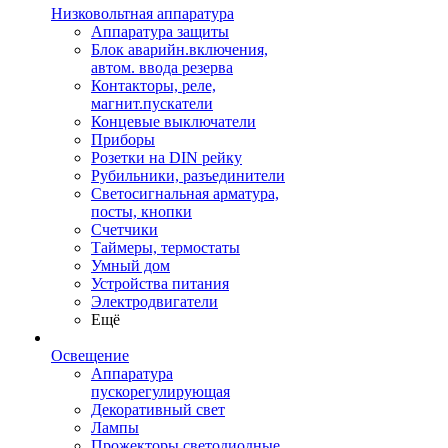
Низковольтная аппаратура
Аппаратура защиты
Блок аварийн.включения,
автом. ввода резерва
Контакторы, реле,
магнит.пускатели
Концевые выключатели
Приборы
Розетки на DIN рейку
Рубильники, разъединители
Светосигнальная арматура,
посты, кнопки
Счетчики
Таймеры, термостаты
Умный дом
Устройства питания
Электродвигатели
Ещё
Освещение
Аппаратура
пускорегулирующая
Декоративный свет
Лампы
Прожекторы светодиодные