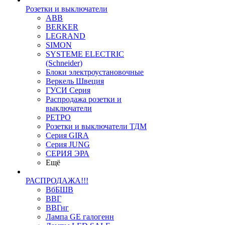
Розетки и выключатели
ABB
BERKER
LEGRAND
SIMON
SYSTEME ELECTRIC
(Schneider)
Блоки электроустановочные
Веркель Швеция
ГУСИ Серия
Распродажа розетки и
выключатели
РЕТРО
Розетки и выключатели ТДМ
Серия GIRA
Серия JUNG
СЕРИЯ ЭРА
Ещё
РАСПРОДАЖА!!!
ВбБШВ
ВВГ
ВВГнг
Лампа GE галогенн