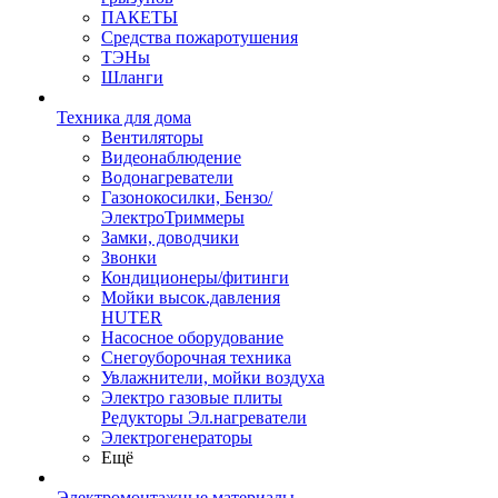
ПАКЕТЫ
Средства пожаротушения
ТЭНы
Шланги
Техника для дома
Вентиляторы
Видеонаблюдение
Водонагреватели
Газонокосилки, Бензо/
ЭлектроТриммеры
Замки, доводчики
Звонки
Кондиционеры/фитинги
Мойки высок.давления
HUTER
Насосное оборудование
Снегоуборочная техника
Увлажнители, мойки воздуха
Электро газовые плиты
Редукторы Эл.нагреватели
Электрогенераторы
Ещё
Электромонтажные материалы