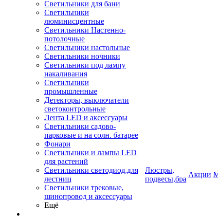
Светильники для бани
Светильники
люминисцентные
Светильники Настенно-
потолочные
Светильники настольные
Светильники ночники
Светильники под лампу
накаливания
Светильники
промышленные
Детекторы, выключатели
светоконтрольные
Лента LED и аксессуары
Светильники садово-
парковые и на солн. батарее
Фонари
Светильники и лампы LED
для растений
Светильники светодиод.для
Люстры,
Акции
М
лестниц
подвесы,бра
Светильники трековые,
шинопровод и аксессуары
Ещё