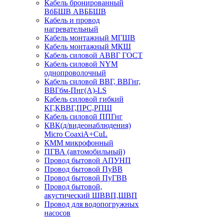
Кабель бронированный
ВбБШВ АВББШВ
Кабель и провод
нагревательный
Кабель монтажный МГШВ
Кабель монтажный МКШ
Кабель силовой АВВГ ГОСТ
Кабель силовой NYM
однопроволочный
Кабель силовой ВВГ, ВВГнг,
ВВГбм-Пнг(А)-LS
Кабель силовой гибкий
КГ,КВВГ,ПРС,РПШ
Кабель силовой ППГнг
КВК(д/видеонаблюдения)
Micro CoaxiA+CuL
КММ микрофонный
ПГВА (автомобильный)
Провод бытовой АПУНП
Провод бытовой ПуВВ
Провод бытовой ПуГВВ
Провод бытовой,
акустический ШВВП,ШВП
Провод для водопогружных
насосов