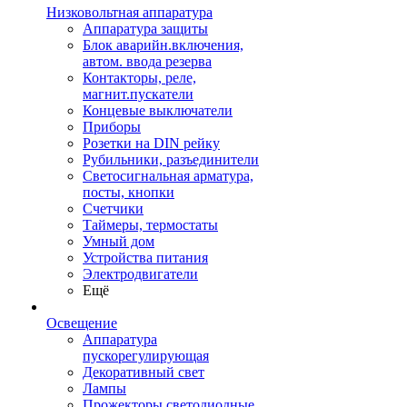
Низковольтная аппаратура
Аппаратура защиты
Блок аварийн.включения,
автом. ввода резерва
Контакторы, реле,
магнит.пускатели
Концевые выключатели
Приборы
Розетки на DIN рейку
Рубильники, разъединители
Светосигнальная арматура,
посты, кнопки
Счетчики
Таймеры, термостаты
Умный дом
Устройства питания
Электродвигатели
Ещё
Освещение
Аппаратура
пускорегулирующая
Декоративный свет
Лампы
Прожекторы светодиодные