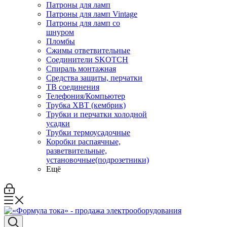
Патроны для ламп
Патроны для ламп Vintage
Патроны для ламп со
шнуром
Пломбы
Сжимы ответвительные
Соединители SKOTCH
Спираль монтажная
Средства защиты, перчатки
ТВ соединения
Телефония/Компьютер
Трубка ХВТ (кембрик)
Трубки и перчатки холодной
усадки
Трубки термоусадочные
Коробки распаячные,
разветвительные,
установочные(подрозетники)
Ещё