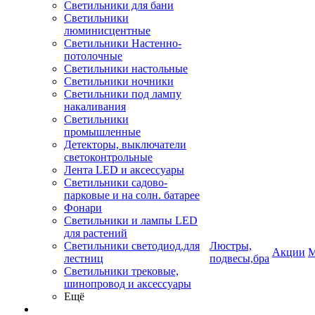
Светильники для бани
Светильники
люминисцентные
Светильники Настенно-
потолочные
Светильники настольные
Светильники ночники
Светильники под лампу
накаливания
Светильники
промышленные
Детекторы, выключатели
светоконтрольные
Лента LED и аксессуары
Светильники садово-
парковые и на солн. батарее
Фонари
Светильники и лампы LED
для растений
Светильники светодиод.для
Люстры,
Акции
М
лестниц
подвесы,бра
Светильники трековые,
шинопровод и аксессуары
Ещё