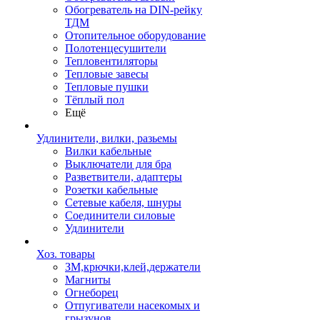
Обогреватель на DIN-рейку
ТДМ
Отопительное оборудование
Полотенцесушители
Тепловентиляторы
Тепловые завесы
Тепловые пушки
Тёплый пол
Ещё
Удлинители, вилки, разьемы
Вилки кабельные
Выключатели для бра
Разветвители, адаптеры
Розетки кабельные
Сетевые кабеля, шнуры
Соединители силовые
Удлинители
Хоз. товары
ЗМ,крючки,клей,держатели
Магниты
Огнеборец
Отпугиватели насекомых и
грызунов