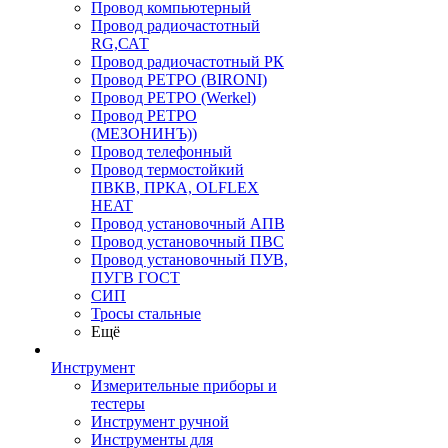
Провод компьютерный
Провод радиочастотный
RG,САТ
Провод радиочастотный РК
Провод РЕТРО (BIRONI)
Провод РЕТРО (Werkel)
Провод РЕТРО
(МЕЗОНИНЪ))
Провод телефонный
Провод термостойкий
ПВКВ, ПРКА, OLFLEX
HEAT
Провод установочный АПВ
Провод установочный ПВС
Провод установочный ПУВ,
ПУГВ ГОСТ
СИП
Тросы стальные
Ещё
Инструмент
Измерительные приборы и
тестеры
Инструмент ручной
Инструменты для