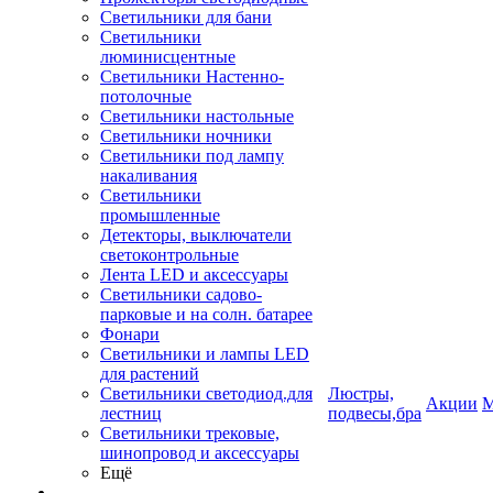
Светильники для бани
Светильники
люминисцентные
Светильники Настенно-
потолочные
Светильники настольные
Светильники ночники
Светильники под лампу
накаливания
Светильники
промышленные
Детекторы, выключатели
светоконтрольные
Лента LED и аксессуары
Светильники садово-
парковые и на солн. батарее
Фонари
Светильники и лампы LED
для растений
Светильники светодиод.для
Люстры,
Акции
М
лестниц
подвесы,бра
Светильники трековые,
шинопровод и аксессуары
Ещё