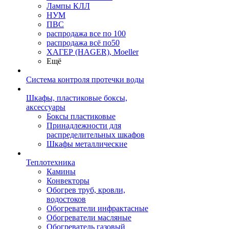
Лампы КЛЛ
НУМ
ПВС
распродажа все по 100
распродажа всё по50
ХАГЕР (HAGER), Moeller
Ещё
Система контроля протечки воды
Шкафы, пластиковые боксы,
аксессуары
Боксы пластиковые
Принадлежности для
распределительных шкафов
Шкафы металлические
Теплотехника
Камины
Конвекторы
Обогрев труб, кровли,
водостоков
Обогреватели инфрактасные
Обогреватели масляные
Обогреватель газовый