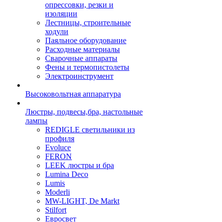
опрессовки, резки и
изоляции
Лестницы, строительные
ходули
Паяльное оборудование
Расходные материалы
Сварочные аппараты
Фены и термопистолеты
Электроинструмент
Высоковольтная аппаратура
Люстры, подвесы,бра, настольные
лампы
REDIGLE светильники из
профиля
Evoluce
FERON
LEEK люстры и бра
Lumina Deco
Lumis
Moderli
MW-LIGHT, De Markt
Stilfort
Евросвет