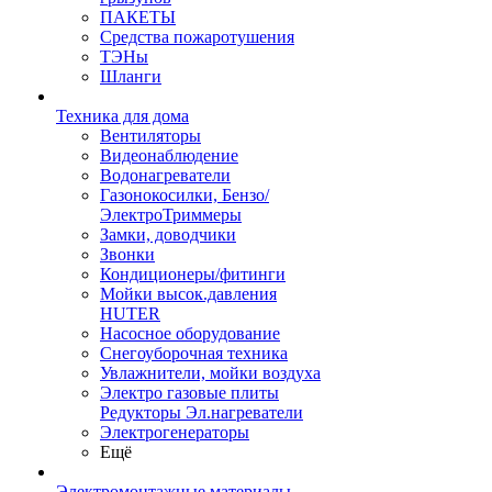
ПАКЕТЫ
Средства пожаротушения
ТЭНы
Шланги
Техника для дома
Вентиляторы
Видеонаблюдение
Водонагреватели
Газонокосилки, Бензо/
ЭлектроТриммеры
Замки, доводчики
Звонки
Кондиционеры/фитинги
Мойки высок.давления
HUTER
Насосное оборудование
Снегоуборочная техника
Увлажнители, мойки воздуха
Электро газовые плиты
Редукторы Эл.нагреватели
Электрогенераторы
Ещё
Электромонтажные материалы