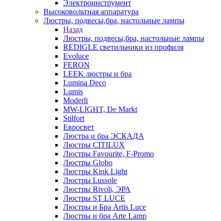
Электроинструмент
Высоковольтная аппаратура
Люстры, подвесы,бра, настольные лампы
Назад
Люстры, подвесы,бра, настольные лампы
REDIGLE светильники из профиля
Evoluce
FERON
LEEK люстры и бра
Lumina Deco
Lumis
Moderli
MW-LIGHT, De Markt
Stilfort
Евросвет
Люстра и бра ЭСКАДА
Люстры CITILUX
Люстры Favourite, F-Promo
Люстры Globo
Люстры Kink Light
Люстры Lussole
Люстры Rivoli, ЭРА
Люстры ST LUCE
Люстры и Бра Artis Luce
Люстры и бра Arte Lamp