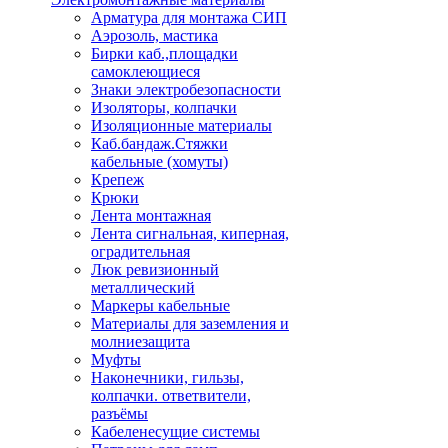
Арматура для монтажа СИП
Аэрозоль, мастика
Бирки каб.,площадки
самоклеющиеся
Знаки электробезопасности
Изоляторы, колпачки
Изоляционные материалы
Каб.бандаж.Стяжки
кабельные (хомуты)
Крепеж
Крюки
Лента монтажная
Лента сигнальная, киперная,
оградительная
Люк ревизионный
металлический
Маркеры кабельные
Материалы для заземления и
молниезащита
Муфты
Наконечники, гильзы,
колпачки. ответвители,
разъёмы
Кабеленесущие системы