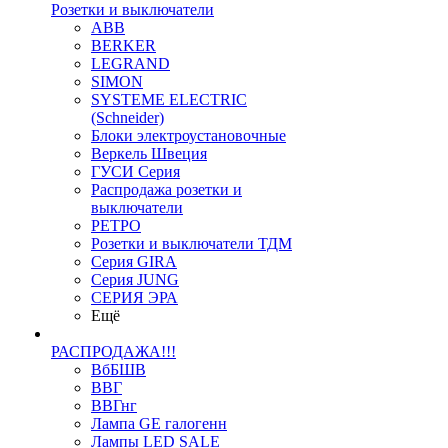
Розетки и выключатели
ABB
BERKER
LEGRAND
SIMON
SYSTEME ELECTRIC
(Schneider)
Блоки электроустановочные
Веркель Швеция
ГУСИ Серия
Распродажа розетки и
выключатели
РЕТРО
Розетки и выключатели ТДМ
Серия GIRA
Серия JUNG
СЕРИЯ ЭРА
Ещё
РАСПРОДАЖА!!!
ВбБШВ
ВВГ
ВВГнг
Лампа GE галогенн
Лампы LED SALE