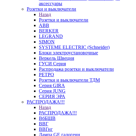
аксессуары
Розетки и выключатели
Назад
Розетки и выключатели
ABB
BERKER
LEGRAND
SIMON
SYSTEME ELECTRIC (Schneider)
Блоки электроустановочные
Веркель Швеция
ГУСИ Серия
Распродажа розетки и выключатели
РЕТРО
Розетки и выключатели ТДМ
Серия GIRA
Серия JUNG
СЕРИЯ ЭРА
РАСПРОДАЖА!!!
Назад
РАСПРОДАЖА!!!
ВбБШВ
ВВГ
ВВГнг
Лампа GE галогенн