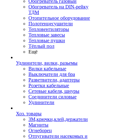
Обогреватель газовый
Обогреватель на DIN-рейку
ТДМ
Отопительное оборудование
Полотенцесушители
Тепловентиляторы
Тепловые завесы
Тепловые пушки
Тёплый пол
Ещё
Удлинители, вилки, разьемы
Вилки кабельные
Выключатели для бра
Разветвители, адаптеры
Розетки кабельные
Сетевые кабеля, шнуры
Соединители силовые
Удлинители
Хоз. товары
ЗМ,крючки,клей,держатели
Магниты
Огнеборец
Отпугиватели насекомых и