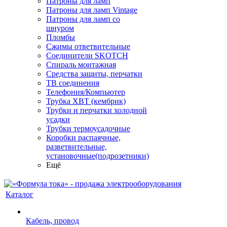
Патроны для ламп
Патроны для ламп Vintage
Патроны для ламп со
шнуром
Пломбы
Сжимы ответвительные
Соединители SKOTCH
Спираль монтажная
Средства защиты, перчатки
ТВ соединения
Телефония/Компьютер
Трубка ХВТ (кембрик)
Трубки и перчатки холодной
усадки
Трубки термоусадочные
Коробки распаячные,
разветвительные,
установочные(подрозетники)
Ещё
Каталог
Кабель, провод