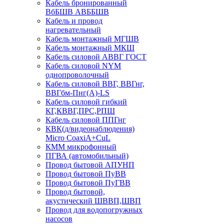
Кабель бронированный
ВбБШВ АВББШВ
Кабель и провод
нагревательный
Кабель монтажный МГШВ
Кабель монтажный МКШ
Кабель силовой АВВГ ГОСТ
Кабель силовой NYM
однопроволочный
Кабель силовой ВВГ, ВВГнг,
ВВГбм-Пнг(А)-LS
Кабель силовой гибкий
КГ,КВВГ,ПРС,РПШ
Кабель силовой ППГнг
КВК(д/видеонаблюдения)
Micro CoaxiA+CuL
КММ микрофонный
ПГВА (автомобильный)
Провод бытовой АПУНП
Провод бытовой ПуВВ
Провод бытовой ПуГВВ
Провод бытовой,
акустический ШВВП,ШВП
Провод для водопогружных
насосов