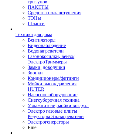
грызунов
ПАКЕТЫ
Средства пожаротушения
ТЭНы
Шланги
Техника для дома
Вентиляторы
Видеонаблюдение
Водонагреватели
Газонокосилки, Бензо/
ЭлектроТриммеры
Замки, доводчики
Звонки
Кондиционеры/фитинги
Мойки высок.давления
HUTER
Насосное оборудование
Снегоуборочная техника
Увлажнители, мойки воздуха
Электро газовые плиты
Редукторы Эл.нагреватели
Электрогенераторы
Ещё