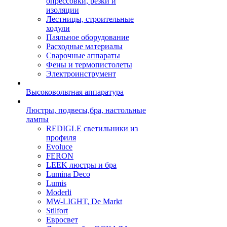
опрессовки, резки и
изоляции
Лестницы, строительные
ходули
Паяльное оборудование
Расходные материалы
Сварочные аппараты
Фены и термопистолеты
Электроинструмент
Высоковольтная аппаратура
Люстры, подвесы,бра, настольные
лампы
REDIGLE светильники из
профиля
Evoluce
FERON
LEEK люстры и бра
Lumina Deco
Lumis
Moderli
MW-LIGHT, De Markt
Stilfort
Евросвет