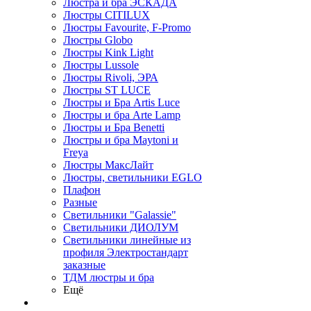
Люстра и бра ЭСКАДА
Люстры CITILUX
Люстры Favourite, F-Promo
Люстры Globo
Люстры Kink Light
Люстры Lussole
Люстры Rivoli, ЭРА
Люстры ST LUCE
Люстры и Бра Artis Luce
Люстры и бра Arte Lamp
Люстры и Бра Benetti
Люстры и бра Maytoni и
Freya
Люстры МаксЛайт
Люстры, светильники EGLO
Плафон
Разные
Светильники "Galassie"
Светильники ДИОЛУМ
Светильники линейные из
профиля Электростандарт
заказные
ТДМ люстры и бра
Ещё