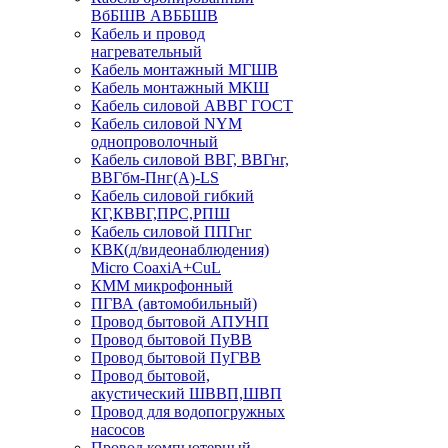
ВбБШВ АВББШВ
Кабель и провод
нагревательный
Кабель монтажный МГШВ
Кабель монтажный МКШ
Кабель силовой АВВГ ГОСТ
Кабель силовой NYM
однопроволочный
Кабель силовой ВВГ, ВВГнг,
ВВГбм-Пнг(А)-LS
Кабель силовой гибкий
КГ,КВВГ,ПРС,РПШ
Кабель силовой ППГнг
КВК(д/видеонаблюдения)
Micro CoaxiA+CuL
КММ микрофонный
ПГВА (автомобильный)
Провод бытовой АПУНП
Провод бытовой ПуВВ
Провод бытовой ПуГВВ
Провод бытовой,
акустический ШВВП,ШВП
Провод для водопогружных
насосов
Провод компьютерный