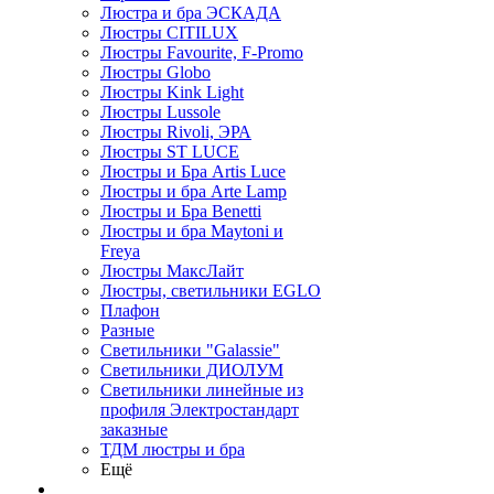
Люстра и бра ЭСКАДА
Люстры CITILUX
Люстры Favourite, F-Promo
Люстры Globo
Люстры Kink Light
Люстры Lussole
Люстры Rivoli, ЭРА
Люстры ST LUCE
Люстры и Бра Artis Luce
Люстры и бра Arte Lamp
Люстры и Бра Benetti
Люстры и бра Maytoni и
Freya
Люстры МаксЛайт
Люстры, светильники EGLO
Плафон
Разные
Светильники "Galassie"
Светильники ДИОЛУМ
Светильники линейные из
профиля Электростандарт
заказные
ТДМ люстры и бра
Ещё