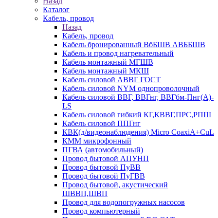
Назад
Каталог
Кабель, провод
Назад
Кабель, провод
Кабель бронированный ВбБШВ АВББШВ
Кабель и провод нагревательный
Кабель монтажный МГШВ
Кабель монтажный МКШ
Кабель силовой АВВГ ГОСТ
Кабель силовой NYM однопроволочный
Кабель силовой ВВГ, ВВГнг, ВВГбм-Пнг(А)-
LS
Кабель силовой гибкий КГ,КВВГ,ПРС,РПШ
Кабель силовой ППГнг
КВК(д/видеонаблюдения) Micro CoaxiA+CuL
КММ микрофонный
ПГВА (автомобильный)
Провод бытовой АПУНП
Провод бытовой ПуВВ
Провод бытовой ПуГВВ
Провод бытовой, акустический
ШВВП,ШВП
Провод для водопогружных насосов
Провод компьютерный