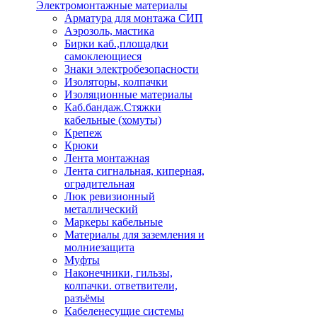
Электромонтажные материалы
Арматура для монтажа СИП
Аэрозоль, мастика
Бирки каб.,площадки
самоклеющиеся
Знаки электробезопасности
Изоляторы, колпачки
Изоляционные материалы
Каб.бандаж.Стяжки
кабельные (хомуты)
Крепеж
Крюки
Лента монтажная
Лента сигнальная, киперная,
оградительная
Люк ревизионный
металлический
Маркеры кабельные
Материалы для заземления и
молниезащита
Муфты
Наконечники, гильзы,
колпачки. ответвители,
разъёмы
Кабеленесущие системы