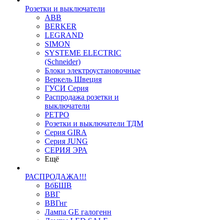
Розетки и выключатели
ABB
BERKER
LEGRAND
SIMON
SYSTEME ELECTRIC
(Schneider)
Блоки электроустановочные
Веркель Швеция
ГУСИ Серия
Распродажа розетки и
выключатели
РЕТРО
Розетки и выключатели ТДМ
Серия GIRA
Серия JUNG
СЕРИЯ ЭРА
Ещё
РАСПРОДАЖА!!!
ВбБШВ
ВВГ
ВВГнг
Лампа GE галогенн