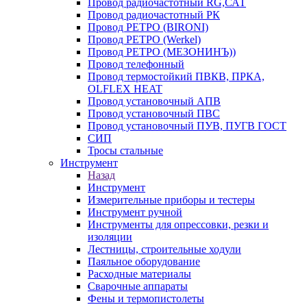
Провод радиочастотный RG,САТ
Провод радиочастотный РК
Провод РЕТРО (BIRONI)
Провод РЕТРО (Werkel)
Провод РЕТРО (МЕЗОНИНЪ))
Провод телефонный
Провод термостойкий ПВКВ, ПРКА,
OLFLEX HEAT
Провод установочный АПВ
Провод установочный ПВС
Провод установочный ПУВ, ПУГВ ГОСТ
СИП
Тросы стальные
Инструмент
Назад
Инструмент
Измерительные приборы и тестеры
Инструмент ручной
Инструменты для опрессовки, резки и
изоляции
Лестницы, строительные ходули
Паяльное оборудование
Расходные материалы
Сварочные аппараты
Фены и термопистолеты