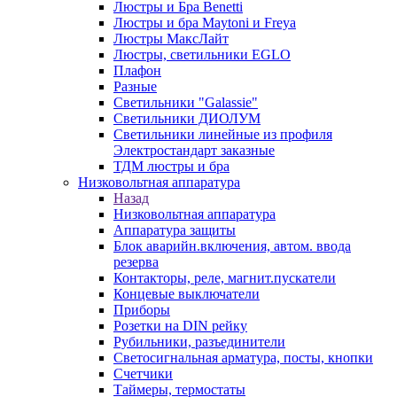
Люстры и Бра Benetti
Люстры и бра Maytoni и Freya
Люстры МаксЛайт
Люстры, светильники EGLO
Плафон
Разные
Светильники "Galassie"
Светильники ДИОЛУМ
Светильники линейные из профиля
Электростандарт заказные
ТДМ люстры и бра
Низковольтная аппаратура
Назад
Низковольтная аппаратура
Аппаратура защиты
Блок аварийн.включения, автом. ввода
резерва
Контакторы, реле, магнит.пускатели
Концевые выключатели
Приборы
Розетки на DIN рейку
Рубильники, разъединители
Светосигнальная арматура, посты, кнопки
Счетчики
Таймеры, термостаты