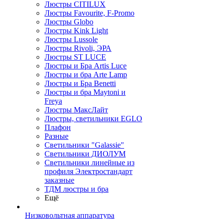
Люстры CITILUX
Люстры Favourite, F-Promo
Люстры Globo
Люстры Kink Light
Люстры Lussole
Люстры Rivoli, ЭРА
Люстры ST LUCE
Люстры и Бра Artis Luce
Люстры и бра Arte Lamp
Люстры и Бра Benetti
Люстры и бра Maytoni и
Freya
Люстры МаксЛайт
Люстры, светильники EGLO
Плафон
Разные
Светильники "Galassie"
Светильники ДИОЛУМ
Светильники линейные из
профиля Электростандарт
заказные
ТДМ люстры и бра
Ещё
Низковольтная аппаратура