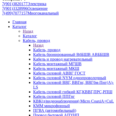
7(901)3820177
Электрика
7(901)3328996
Освещение
7(499)7077157
Многоканальный
Главная
Каталог
Назад
Каталог
Кабель, провод
Назад
Кабель, провод
Кабель бронированный ВбБШВ АВББШВ
Кабель и провод нагревательный
Кабель монтажный МГШВ
Кабель монтажный МКШ
Кабель силовой АВВГ ГОСТ
Кабель силовой NYM однопроволочный
Кабель силовой ВВГ, ВВГнг, ВВГбм-Пнг(А)-
LS
Кабель силовой гибкий КГ,КВВГ,ПРС,РПШ
Кабель силовой ППГнг
КВК(д/видеонаблюдения) Micro CoaxiA+CuL
КММ микрофонный
ПГВА (автомобильный)
Провод бытовой АПУНП