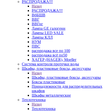
РАСПРОДАЖА!!!
Назад
РАСПРОДАЖА!!!
ВбБШВ
ВВГ
ВВГнг
Лампа GE галогенн
Лампы LED SALE
Лампы КЛЛ
НУМ
ПВС
распродажа все по 100
распродажа всё по50
ХАГЕР (HAGER), Moeller
Система контроля протечки воды
Шкафы, пластиковые боксы, аксессуары
Назад
Шкафы, пластиковые боксы, аксессуары
Боксы пластиковые
Принадлежности для распределительных
шкафов
Шкафы металлические
Теплотехника
Назад
Теплотехника