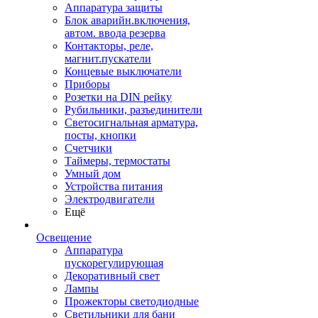
Аппаратура защиты
Блок аварийн.включения,
автом. ввода резерва
Контакторы, реле,
магнит.пускатели
Концевые выключатели
Приборы
Розетки на DIN рейку
Рубильники, разъединители
Светосигнальная арматура,
посты, кнопки
Счетчики
Таймеры, термостаты
Умный дом
Устройства питания
Электродвигатели
Ещё
Освещение
Аппаратура
пускорегулирующая
Декоративный свет
Лампы
Прожекторы светодиодные
Светильники для бани