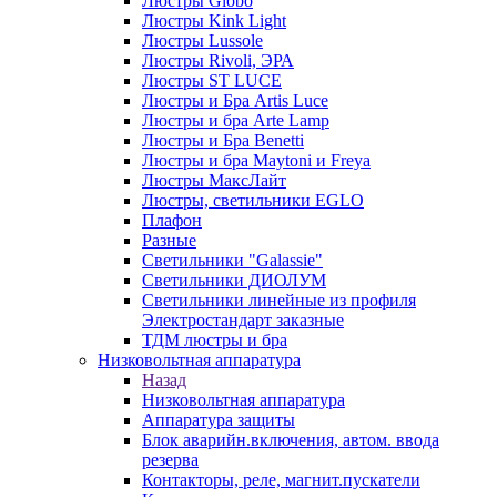
Люстры Globo
Люстры Kink Light
Люстры Lussole
Люстры Rivoli, ЭРА
Люстры ST LUCE
Люстры и Бра Artis Luce
Люстры и бра Arte Lamp
Люстры и Бра Benetti
Люстры и бра Maytoni и Freya
Люстры МаксЛайт
Люстры, светильники EGLO
Плафон
Разные
Светильники "Galassie"
Светильники ДИОЛУМ
Светильники линейные из профиля
Электростандарт заказные
ТДМ люстры и бра
Низковольтная аппаратура
Назад
Низковольтная аппаратура
Аппаратура защиты
Блок аварийн.включения, автом. ввода
резерва
Контакторы, реле, магнит.пускатели