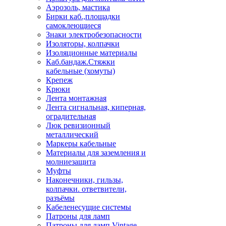
Аэрозоль, мастика
Бирки каб.,площадки
самоклеющиеся
Знаки электробезопасности
Изоляторы, колпачки
Изоляционные материалы
Каб.бандаж.Стяжки
кабельные (хомуты)
Крепеж
Крюки
Лента монтажная
Лента сигнальная, киперная,
оградительная
Люк ревизионный
металлический
Маркеры кабельные
Материалы для заземления и
молниезащита
Муфты
Наконечники, гильзы,
колпачки. ответвители,
разъёмы
Кабеленесущие системы
Патроны для ламп
Патроны для ламп Vintage