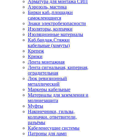
Арматура для монтажа СИП
Аэрозоль, мастика
Бирки каб.,площадки
самоклеющиеся
Знаки электробезопасности
Изоляторы, колпачки
Изоляционные материалы
Каб.бандаж.Стяжки
кабельные (хомуты)
Крепеж
Крюки
Лента монтажная
Лента сигнальная, киперная,
оградительная
Люк ревизионный
металлический
Маркеры кабельные
Материалы для заземления и
молниезащита
Муфты
Наконечники, гильзы,
колпачки. ответвители,
разъёмы
Кабеленесущие системы
Патроны для ламп