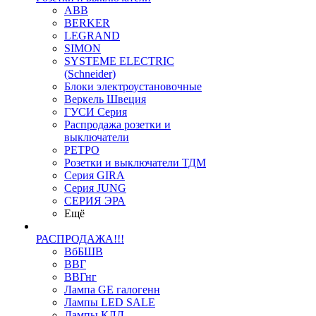
ABB
BERKER
LEGRAND
SIMON
SYSTEME ELECTRIC
(Schneider)
Блоки электроустановочные
Веркель Швеция
ГУСИ Серия
Распродажа розетки и
выключатели
РЕТРО
Розетки и выключатели ТДМ
Серия GIRA
Серия JUNG
СЕРИЯ ЭРА
Ещё
РАСПРОДАЖА!!!
ВбБШВ
ВВГ
ВВГнг
Лампа GE галогенн
Лампы LED SALE
Лампы КЛЛ