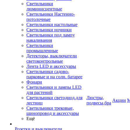
Светильники
люминисцентные
Светильники Настенно-
потолочные
Светильники настольные
Светильники ночники
Светильники под лампу
накаливания
Светильники
промышленные
Детекторы, выключатели
светоконтрольные
Лента LED и аксессуары
Светильники садово-
парковые и на солн. батарее
Фонари
Светильники и лампы LED
для растений
Светильники светодиод.для
Люстры,
Акции
М
лестниц
подвесы,бра
Светильники трековые,
шинопровод и аксессуары
Ещё
Розетки и выключатели