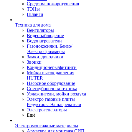
Средства пожаротушения
ТЭНы
Шланги
Техника для дома
Вентиляторы
Видеонаблюдение
Водонагреватели
Газонокосилки, Бензо/
ЭлектроТриммеры
Замки, доводчики
Звонки
Кондиционеры/фитинги
Мойки высок.давления
HUTER
Насосное оборудование
Снегоуборочная техника
Увлажнители, мойки воздуха
Электро газовые плиты
Редукторы Эл.нагреватели
Электрогенераторы
Ещё
Электромонтажные материалы
Арматура для монтажа СИП