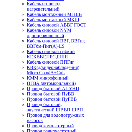
Кабель и провод
нагревательный
Кабель монтажный МГШВ
Кабель монтажный МКШ
Кабель силовой АВВГ ГОСТ
Кабель силовой NYM
однопроволочный
Кабель силовой ВВГ, ВВГнг,
ВВГбм-Пнг(А)-LS
Кабель силовой гибкий
КГ,КВВГ,ПРС,РПШ
Кабель силовой ППГнг
КВК(д/видеонаблюдения)
Micro CoaxiA+CuL
КММ микрофонный
ПГВА (автомобильный)
Провод бытовой АПУНП
Провод бытовой ПуВВ
Провод бытовой ПуГВВ
Провод бытовой,
акустический ШВВП,ШВП
Провод для водопогружных
насосов
Провод компьютерный
Провод радиочастотный