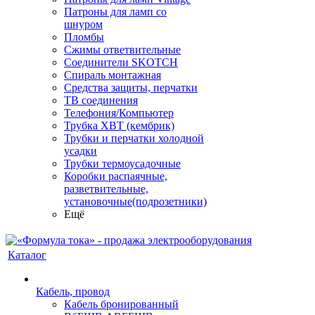
Патроны для ламп со
шнуром
Пломбы
Сжимы ответвительные
Соединители SKOTCH
Спираль монтажная
Средства защиты, перчатки
ТВ соединения
Телефония/Компьютер
Трубка ХВТ (кембрик)
Трубки и перчатки холодной
усадки
Трубки термоусадочные
Коробки распаячные,
разветвительные,
установочные(подрозетники)
Ещё
Каталог
Кабель, провод
Кабель бронированный