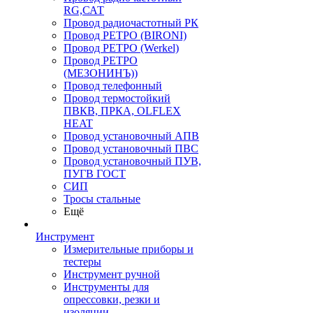
RG,САТ
Провод радиочастотный РК
Провод РЕТРО (BIRONI)
Провод РЕТРО (Werkel)
Провод РЕТРО
(МЕЗОНИНЪ))
Провод телефонный
Провод термостойкий
ПВКВ, ПРКА, OLFLEX
HEAT
Провод установочный АПВ
Провод установочный ПВС
Провод установочный ПУВ,
ПУГВ ГОСТ
СИП
Тросы стальные
Ещё
Инструмент
Измерительные приборы и
тестеры
Инструмент ручной
Инструменты для
опрессовки, резки и
изоляции