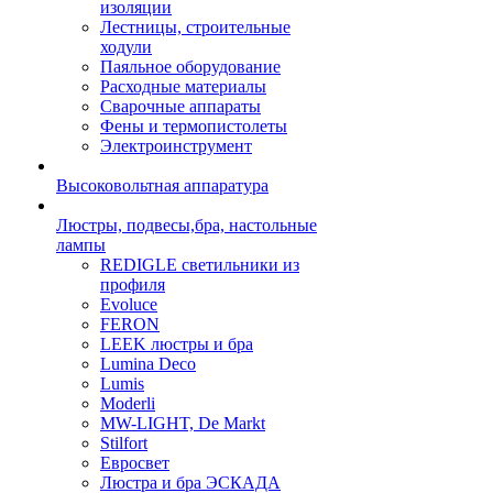
изоляции
Лестницы, строительные
ходули
Паяльное оборудование
Расходные материалы
Сварочные аппараты
Фены и термопистолеты
Электроинструмент
Высоковольтная аппаратура
Люстры, подвесы,бра, настольные
лампы
REDIGLE светильники из
профиля
Evoluce
FERON
LEEK люстры и бра
Lumina Deco
Lumis
Moderli
MW-LIGHT, De Markt
Stilfort
Евросвет
Люстра и бра ЭСКАДА