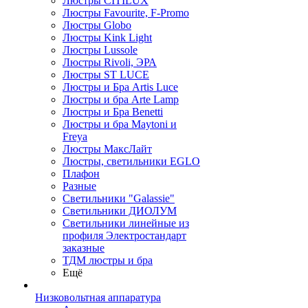
Люстры CITILUX
Люстры Favourite, F-Promo
Люстры Globo
Люстры Kink Light
Люстры Lussole
Люстры Rivoli, ЭРА
Люстры ST LUCE
Люстры и Бра Artis Luce
Люстры и бра Arte Lamp
Люстры и Бра Benetti
Люстры и бра Maytoni и
Freya
Люстры МаксЛайт
Люстры, светильники EGLO
Плафон
Разные
Светильники "Galassie"
Светильники ДИОЛУМ
Светильники линейные из
профиля Электростандарт
заказные
ТДМ люстры и бра
Ещё
Низковольтная аппаратура