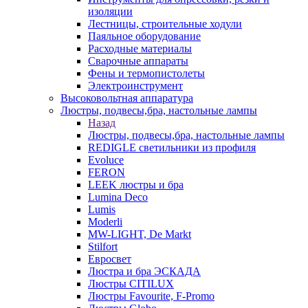
изоляции
Лестницы, строительные ходули
Паяльное оборудование
Расходные материалы
Сварочные аппараты
Фены и термопистолеты
Электроинструмент
Высоковольтная аппаратура
Люстры, подвесы,бра, настольные лампы
Назад
Люстры, подвесы,бра, настольные лампы
REDIGLE светильники из профиля
Evoluce
FERON
LEEK люстры и бра
Lumina Deco
Lumis
Moderli
MW-LIGHT, De Markt
Stilfort
Евросвет
Люстра и бра ЭСКАДА
Люстры CITILUX
Люстры Favourite, F-Promo