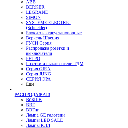
ABB
BERKER
LEGRAND
SIMON
SYSTEME ELECTRIC
(Schneider)
Блоки электроустановочные
Веркель Швеция
ГУСИ Серия
Распродажа розетки и
выключатели
РЕТРО
Розетки и выключатели ТДМ
Серия GIRA
Серия JUNG
СЕРИЯ ЭРА
Ещё
РАСПРОДАЖА!!!
ВбБШВ
ВВГ
ВВГнг
Лампа GE галогенн
Лампы LED SALE
Лампы КЛЛ