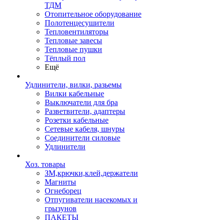
ТДМ
Отопительное оборудование
Полотенцесушители
Тепловентиляторы
Тепловые завесы
Тепловые пушки
Тёплый пол
Ещё
Удлинители, вилки, разьемы
Вилки кабельные
Выключатели для бра
Разветвители, адаптеры
Розетки кабельные
Сетевые кабеля, шнуры
Соединители силовые
Удлинители
Хоз. товары
ЗМ,крючки,клей,держатели
Магниты
Огнеборец
Отпугиватели насекомых и
грызунов
ПАКЕТЫ