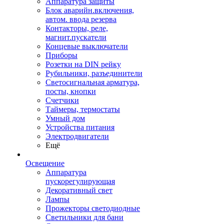
Аппаратура защиты
Блок аварийн.включения,
автом. ввода резерва
Контакторы, реле,
магнит.пускатели
Концевые выключатели
Приборы
Розетки на DIN рейку
Рубильники, разъединители
Светосигнальная арматура,
посты, кнопки
Счетчики
Таймеры, термостаты
Умный дом
Устройства питания
Электродвигатели
Ещё
Освещение
Аппаратура
пускорегулирующая
Декоративный свет
Лампы
Прожекторы светодиодные
Светильники для бани