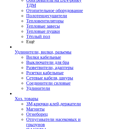
Обогреватель на DIN-рейку
ТДМ
Отопительное оборудование
Полотенцесушители
Тепловентиляторы
Тепловые завесы
Тепловые пушки
Тёплый пол
Ещё
Удлинители, вилки, разьемы
Вилки кабельные
Выключатели для бра
Разветвители, адаптеры
Розетки кабельные
Сетевые кабеля, шнуры
Соединители силовые
Удлинители
Хоз. товары
ЗМ,крючки,клей,держатели
Магниты
Огнеборец
Отпугиватели насекомых и
грызунов