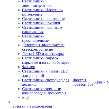
Светильники
люминисцентные
Светильники Настенно-
потолочные
Светильники настольные
Светильники ночники
Светильники под лампу
накаливания
Светильники
промышленные
Детекторы, выключатели
светоконтрольные
Лента LED и аксессуары
Светильники садово-
парковые и на солн. батарее
Фонари
Светильники и лампы LED
для растений
Светильники светодиод.для
Люстры,
Акции
М
лестниц
подвесы,бра
Светильники трековые,
шинопровод и аксессуары
Ещё
Розетки и выключатели