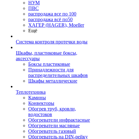
НУМ
ПВС
распродажа все по 100
распродажа всё по50
ХАГЕР (HAGER), Moeller
Ещё
Система контроля протечки воды
Шкафы, пластиковые боксы,
аксессуары
Боксы пластиковые
Принадлежности для
распределительных шкафов
Шкафы металлические
Теплотехника
Камины
Конвекторы
Обогрев труб, кровли,
водостоков
Обогреватели инфрактасные
Обогреватели масляные
Обогреватель газовый
Обогреватель на DIN-рейку