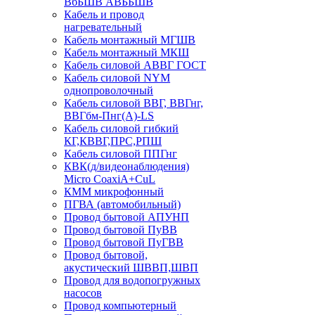
ВбБШВ АВББШВ
Кабель и провод
нагревательный
Кабель монтажный МГШВ
Кабель монтажный МКШ
Кабель силовой АВВГ ГОСТ
Кабель силовой NYM
однопроволочный
Кабель силовой ВВГ, ВВГнг,
ВВГбм-Пнг(А)-LS
Кабель силовой гибкий
КГ,КВВГ,ПРС,РПШ
Кабель силовой ППГнг
КВК(д/видеонаблюдения)
Micro CoaxiA+CuL
КММ микрофонный
ПГВА (автомобильный)
Провод бытовой АПУНП
Провод бытовой ПуВВ
Провод бытовой ПуГВВ
Провод бытовой,
акустический ШВВП,ШВП
Провод для водопогружных
насосов
Провод компьютерный