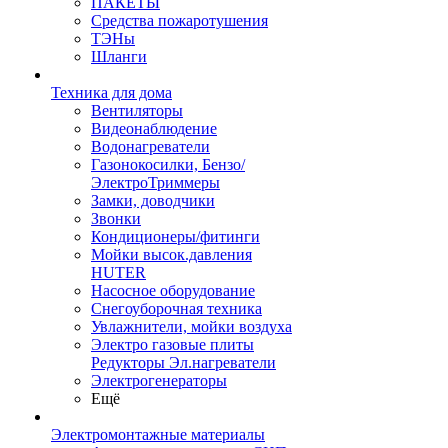
ПАКЕТЫ
Средства пожаротушения
ТЭНы
Шланги
Техника для дома
Вентиляторы
Видеонаблюдение
Водонагреватели
Газонокосилки, Бензо/
ЭлектроТриммеры
Замки, доводчики
Звонки
Кондиционеры/фитинги
Мойки высок.давления
HUTER
Насосное оборудование
Снегоуборочная техника
Увлажнители, мойки воздуха
Электро газовые плиты
Редукторы Эл.нагреватели
Электрогенераторы
Ещё
Электромонтажные материалы