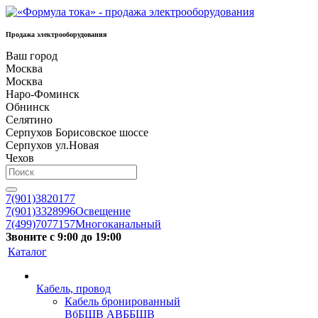
Продажа электрооборудования
Ваш город
Москва
Москва
Наро-Фоминск
Обнинск
Селятино
Серпухов Борисовское шоссе
Серпухов ул.Новая
Чехов
7(901)3820177
7(901)3328996
Освещение
7(499)7077157
Многоканальный
Звоните с 9:00 до 19:00
Каталог
Кабель, провод
Кабель бронированный
ВбБШВ АВББШВ