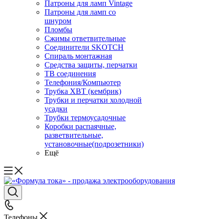
Патроны для ламп Vintage
Патроны для ламп со
шнуром
Пломбы
Сжимы ответвительные
Соединители SKOTCH
Спираль монтажная
Средства защиты, перчатки
ТВ соединения
Телефония/Компьютер
Трубка ХВТ (кембрик)
Трубки и перчатки холодной
усадки
Трубки термоусадочные
Коробки распаячные,
разветвительные,
установочные(подрозетники)
Ещё
Телефоны