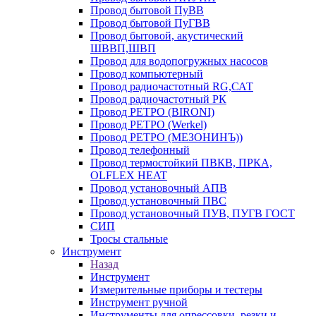
Провод бытовой ПуВВ
Провод бытовой ПуГВВ
Провод бытовой, акустический
ШВВП,ШВП
Провод для водопогружных насосов
Провод компьютерный
Провод радиочастотный RG,САТ
Провод радиочастотный РК
Провод РЕТРО (BIRONI)
Провод РЕТРО (Werkel)
Провод РЕТРО (МЕЗОНИНЪ))
Провод телефонный
Провод термостойкий ПВКВ, ПРКА,
OLFLEX HEAT
Провод установочный АПВ
Провод установочный ПВС
Провод установочный ПУВ, ПУГВ ГОСТ
СИП
Тросы стальные
Инструмент
Назад
Инструмент
Измерительные приборы и тестеры
Инструмент ручной
Инструменты для опрессовки, резки и