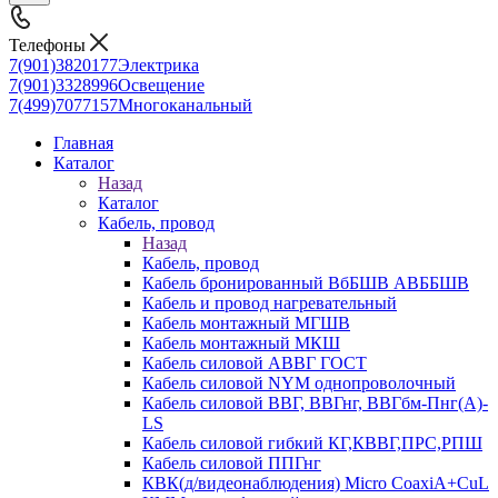
Телефоны
7(901)3820177
Электрика
7(901)3328996
Освещение
7(499)7077157
Многоканальный
Главная
Каталог
Назад
Каталог
Кабель, провод
Назад
Кабель, провод
Кабель бронированный ВбБШВ АВББШВ
Кабель и провод нагревательный
Кабель монтажный МГШВ
Кабель монтажный МКШ
Кабель силовой АВВГ ГОСТ
Кабель силовой NYM однопроволочный
Кабель силовой ВВГ, ВВГнг, ВВГбм-Пнг(А)-
LS
Кабель силовой гибкий КГ,КВВГ,ПРС,РПШ
Кабель силовой ППГнг
КВК(д/видеонаблюдения) Micro CoaxiA+CuL