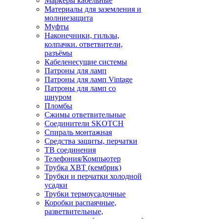
Маркеры кабельные
Материалы для заземления и
молниезащита
Муфты
Наконечники, гильзы,
колпачки. ответвители,
разъёмы
Кабеленесущие системы
Патроны для ламп
Патроны для ламп Vintage
Патроны для ламп со
шнуром
Пломбы
Сжимы ответвительные
Соединители SKOTCH
Спираль монтажная
Средства защиты, перчатки
ТВ соединения
Телефония/Компьютер
Трубка ХВТ (кембрик)
Трубки и перчатки холодной
усадки
Трубки термоусадочные
Коробки распаячные,
разветвительные,