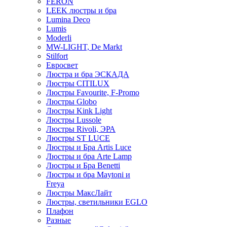
FERON
LEEK люстры и бра
Lumina Deco
Lumis
Moderli
MW-LIGHT, De Markt
Stilfort
Евросвет
Люстра и бра ЭСКАДА
Люстры CITILUX
Люстры Favourite, F-Promo
Люстры Globo
Люстры Kink Light
Люстры Lussole
Люстры Rivoli, ЭРА
Люстры ST LUCE
Люстры и Бра Artis Luce
Люстры и бра Arte Lamp
Люстры и Бра Benetti
Люстры и бра Maytoni и
Freya
Люстры МаксЛайт
Люстры, светильники EGLO
Плафон
Разные