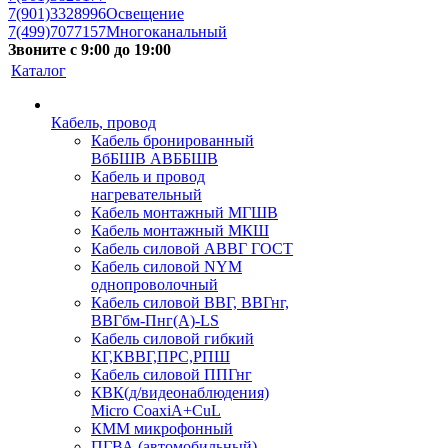
7(901)3328996
Освещение
7(499)7077157
Многоканальный
Звоните с 9:00 до 19:00
Каталог
Кабель, провод
Кабель бронированный
ВбБШВ АВББШВ
Кабель и провод
нагревательный
Кабель монтажный МГШВ
Кабель монтажный МКШ
Кабель силовой АВВГ ГОСТ
Кабель силовой NYM
однопроволочный
Кабель силовой ВВГ, ВВГнг,
ВВГбм-Пнг(А)-LS
Кабель силовой гибкий
КГ,КВВГ,ПРС,РПШ
Кабель силовой ППГнг
КВК(д/видеонаблюдения)
Micro CoaxiA+CuL
КММ микрофонный
ПГВА (автомобильный)