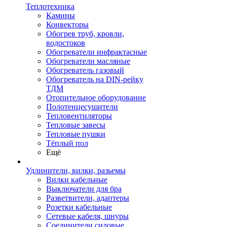
Теплотехника
Камины
Конвекторы
Обогрев труб, кровли,
водостоков
Обогреватели инфрактасные
Обогреватели масляные
Обогреватель газовый
Обогреватель на DIN-рейку
ТДМ
Отопительное оборудование
Полотенцесушители
Тепловентиляторы
Тепловые завесы
Тепловые пушки
Тёплый пол
Ещё
Удлинители, вилки, разьемы
Вилки кабельные
Выключатели для бра
Разветвители, адаптеры
Розетки кабельные
Сетевые кабеля, шнуры
Соединители силовые