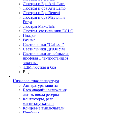
Люстры и Бра Artis Luce
Люстры и бра Arte Lamp
Люстры и Бра Benetti
Люстры и бра Maytoni и
Freya
Люстры МаксЛайт
Люстры, светильники EGLO
Плафон
Разные
Светильники "Galassie"
Светильники ДИОЛУМ
Светильники линейные из
профиля Электростандарт
заказные
ТДМ люстры и бра
Ещё
Низковольтная аппаратура
Аппаратура защиты
Блок аварийн.включения,
автом. ввода резерва
Контакторы, реле,
магнит.пускатели
Концевые выключатели
Приборы