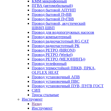
КММ микрофонный
ПГВА (автомобильный)
Провод бытовой АПУНП
Провод бытовой ПуВВ
Провод бытовой ПуГВВ
Провод бытовой, акустический
ШВВП,ШВП
Провод для водопогружных насосов
Провод компьютерный
Провод радиочастотный RG,САТ
Провод радиочастотный РК
Провод РЕТРО (BIRONI)
Провод РЕТРО (Werkel)
Провод РЕТРО (МЕЗОНИНЪ))
Провод телефонный
Провод термостойкий ПВКВ, ПРКА,
OLFLEX HEAT
Провод установочный АПВ
Провод установочный ПВС
Провод установочный ПУВ, ПУГВ ГОСТ
СИП
Тросы стальные
Инструмент
Назад
Инструмент