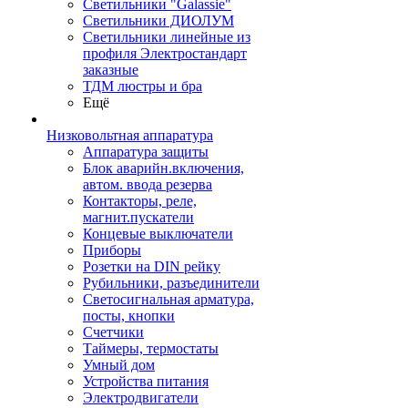
Светильники "Galassie"
Светильники ДИОЛУМ
Светильники линейные из
профиля Электростандарт
заказные
ТДМ люстры и бра
Ещё
Низковольтная аппаратура
Аппаратура защиты
Блок аварийн.включения,
автом. ввода резерва
Контакторы, реле,
магнит.пускатели
Концевые выключатели
Приборы
Розетки на DIN рейку
Рубильники, разъединители
Светосигнальная арматура,
посты, кнопки
Счетчики
Таймеры, термостаты
Умный дом
Устройства питания
Электродвигатели