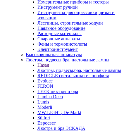
Измерительные приборы и тестеры
Инструмент ручной
Инструменты для опрессовки, резки и
изоляции
Лестницы, строительные ходули
Паяльное оборудование
Расходные материалы
Сварочные аппараты
Фены и термопистолеты
Электроинструмент
Высоковольтная аппаратура
Люстры, подвесы,бра, настольные лампы
Назад
Люстры, подвесы,бра, настольные лампы
REDIGLE светильники из профиля
Evoluce
FERON
LEEK люстры и бра
Lumina Deco
Lumis
Moderli
MW-LIGHT, De Markt
Stilfort
Евросвет
Люстра и бра ЭСКАДА