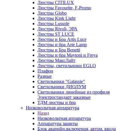
Люстры CITILUX
Люстры Favourite, F-Promo
Люстры Globo
Люстры Kink Light
Люстры Lussole
Люстры Rivoli, ЭРА
Люстры ST LUCE
Люстры и Бра Artis Luce
Люстры и бра Arte Lamp
Люстры и Бра Benetti
Люстры и бра Maytoni и Freya
Люстры МаксЛайт
Люстры, светильники EGLO
Плафон
Разные
Светильники "Galassie"
Светильники ДИОЛУМ
Светильники линейные из профиля
Электростандарт заказные
ТДМ люстры и бра
Низковольтная аппаратура
Назад
Низковольтная аппаратура
Аппаратура защиты
Блок аварийн.включения, автом. ввода