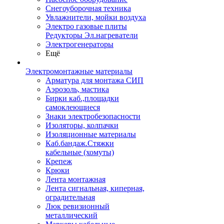
Снегоуборочная техника
Увлажнители, мойки воздуха
Электро газовые плиты
Редукторы Эл.нагреватели
Электрогенераторы
Ещё
Электромонтажные материалы
Арматура для монтажа СИП
Аэрозоль, мастика
Бирки каб.,площадки
самоклеющиеся
Знаки электробезопасности
Изоляторы, колпачки
Изоляционные материалы
Каб.бандаж.Стяжки
кабельные (хомуты)
Крепеж
Крюки
Лента монтажная
Лента сигнальная, киперная,
оградительная
Люк ревизионный
металлический