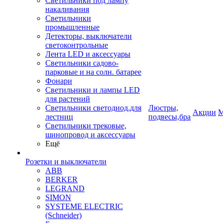
Светильники под лампу
накаливания
Светильники
промышленные
Детекторы, выключатели
светоконтрольные
Лента LED и аксессуары
Светильники садово-
парковые и на солн. батарее
Фонари
Светильники и лампы LED
для растений
Светильники светодиод.для
Люстры,
Акции
М
лестниц
подвесы,бра
Светильники трековые,
шинопровод и аксессуары
Ещё
Розетки и выключатели
ABB
BERKER
LEGRAND
SIMON
SYSTEME ELECTRIC
(Schneider)