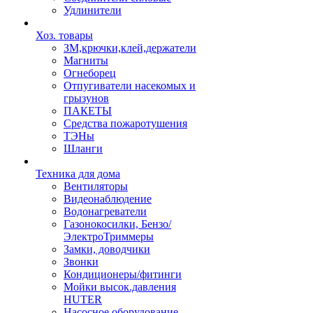
Удлинители
Хоз. товары
ЗМ,крючки,клей,держатели
Магниты
Огнеборец
Отпугиватели насекомых и
грызунов
ПАКЕТЫ
Средства пожаротушения
ТЭНы
Шланги
Техника для дома
Вентиляторы
Видеонаблюдение
Водонагреватели
Газонокосилки, Бензо/
ЭлектроТриммеры
Замки, доводчики
Звонки
Кондиционеры/фитинги
Мойки высок.давления
HUTER
Насосное оборудование