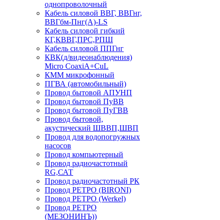
однопроволочный
Кабель силовой ВВГ, ВВГнг,
ВВГбм-Пнг(А)-LS
Кабель силовой гибкий
КГ,КВВГ,ПРС,РПШ
Кабель силовой ППГнг
КВК(д/видеонаблюдения)
Micro CoaxiA+CuL
КММ микрофонный
ПГВА (автомобильный)
Провод бытовой АПУНП
Провод бытовой ПуВВ
Провод бытовой ПуГВВ
Провод бытовой,
акустический ШВВП,ШВП
Провод для водопогружных
насосов
Провод компьютерный
Провод радиочастотный
RG,САТ
Провод радиочастотный РК
Провод РЕТРО (BIRONI)
Провод РЕТРО (Werkel)
Провод РЕТРО
(МЕЗОНИНЪ))