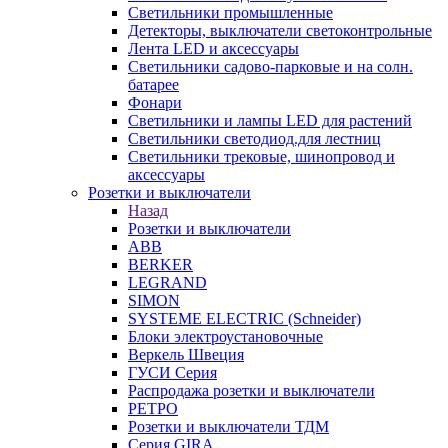
Светильники промышленные
Детекторы, выключатели светоконтрольные
Лента LED и аксессуары
Светильники садово-парковые и на солн.
батарее
Фонари
Светильники и лампы LED для растений
Светильники светодиод.для лестниц
Светильники трековые, шинопровод и
аксессуары
Розетки и выключатели
Назад
Розетки и выключатели
ABB
BERKER
LEGRAND
SIMON
SYSTEME ELECTRIC (Schneider)
Блоки электроустановочные
Веркель Швеция
ГУСИ Серия
Распродажа розетки и выключатели
РЕТРО
Розетки и выключатели ТДМ
Серия GIRA