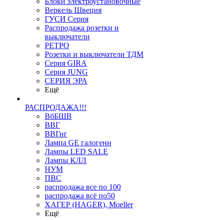
Блоки электроустановочные
Веркель Швеция
ГУСИ Серия
Распродажа розетки и
выключатели
РЕТРО
Розетки и выключатели ТДМ
Серия GIRA
Серия JUNG
СЕРИЯ ЭРА
Ещё
РАСПРОДАЖА!!!
ВбБШВ
ВВГ
ВВГнг
Лампа GE галогенн
Лампы LED SALE
Лампы КЛЛ
НУМ
ПВС
распродажа все по 100
распродажа всё по50
ХАГЕР (HAGER), Moeller
Ещё