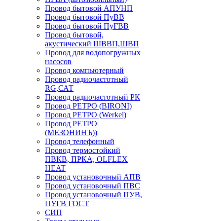
Провод бытовой АПУНП
Провод бытовой ПуВВ
Провод бытовой ПуГВВ
Провод бытовой,
акустический ШВВП,ШВП
Провод для водопогружных
насосов
Провод компьютерный
Провод радиочастотный
RG,САТ
Провод радиочастотный РК
Провод РЕТРО (BIRONI)
Провод РЕТРО (Werkel)
Провод РЕТРО
(МЕЗОНИНЪ))
Провод телефонный
Провод термостойкий
ПВКВ, ПРКА, OLFLEX
HEAT
Провод установочный АПВ
Провод установочный ПВС
Провод установочный ПУВ,
ПУГВ ГОСТ
СИП