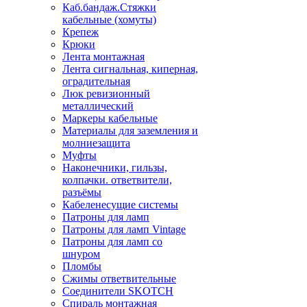
Каб.бандаж.Стяжки
кабельные (хомуты)
Крепеж
Крюки
Лента монтажная
Лента сигнальная, киперная,
оградительная
Люк ревизионный
металлический
Маркеры кабельные
Материалы для заземления и
молниезащита
Муфты
Наконечники, гильзы,
колпачки. ответвители,
разъёмы
Кабеленесущие системы
Патроны для ламп
Патроны для ламп Vintage
Патроны для ламп со
шнуром
Пломбы
Сжимы ответвительные
Соединители SKOTCH
Спираль монтажная