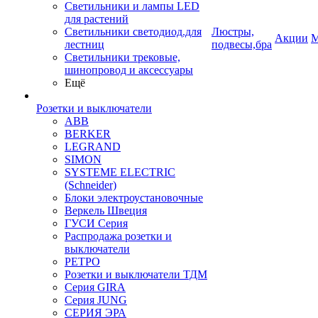
Светильники и лампы LED
для растений
Светильники светодиод.для
Люстры,
Акции
М
лестниц
подвесы,бра
Светильники трековые,
шинопровод и аксессуары
Ещё
Розетки и выключатели
ABB
BERKER
LEGRAND
SIMON
SYSTEME ELECTRIC
(Schneider)
Блоки электроустановочные
Веркель Швеция
ГУСИ Серия
Распродажа розетки и
выключатели
РЕТРО
Розетки и выключатели ТДМ
Серия GIRA
Серия JUNG
СЕРИЯ ЭРА