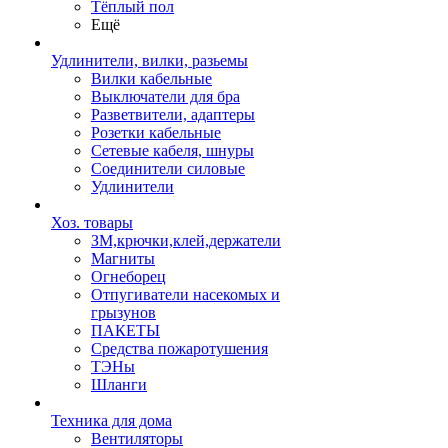
Тёплый пол
Ещё
Удлинители, вилки, разьемы
Вилки кабельные
Выключатели для бра
Разветвители, адаптеры
Розетки кабельные
Сетевые кабеля, шнуры
Соединители силовые
Удлинители
Хоз. товары
ЗМ,крючки,клей,держатели
Магниты
Огнеборец
Отпугиватели насекомых и
грызунов
ПАКЕТЫ
Средства пожаротушения
ТЭНы
Шланги
Техника для дома
Вентиляторы