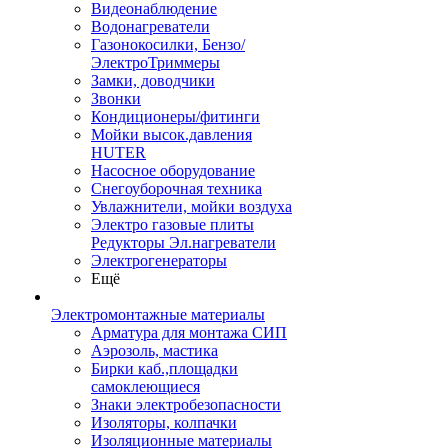
Видеонаблюдение
Водонагреватели
Газонокосилки, Бензо/
ЭлектроТриммеры
Замки, доводчики
Звонки
Кондиционеры/фитинги
Мойки высок.давления
HUTER
Насосное оборудование
Снегоуборочная техника
Увлажнители, мойки воздуха
Электро газовые плиты
Редукторы Эл.нагреватели
Электрогенераторы
Ещё
Электромонтажные материалы
Арматура для монтажа СИП
Аэрозоль, мастика
Бирки каб.,площадки
самоклеющиеся
Знаки электробезопасности
Изоляторы, колпачки
Изоляционные материалы