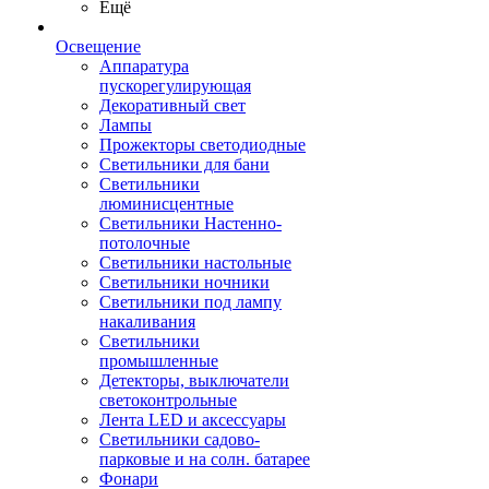
Ещё
Освещение
Аппаратура
пускорегулирующая
Декоративный свет
Лампы
Прожекторы светодиодные
Светильники для бани
Светильники
люминисцентные
Светильники Настенно-
потолочные
Светильники настольные
Светильники ночники
Светильники под лампу
накаливания
Светильники
промышленные
Детекторы, выключатели
светоконтрольные
Лента LED и аксессуары
Светильники садово-
парковые и на солн. батарее
Фонари