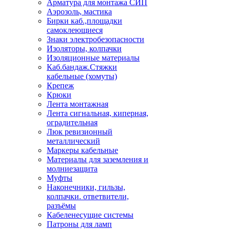
Арматура для монтажа СИП
Аэрозоль, мастика
Бирки каб.,площадки
самоклеющиеся
Знаки электробезопасности
Изоляторы, колпачки
Изоляционные материалы
Каб.бандаж.Стяжки
кабельные (хомуты)
Крепеж
Крюки
Лента монтажная
Лента сигнальная, киперная,
оградительная
Люк ревизионный
металлический
Маркеры кабельные
Материалы для заземления и
молниезащита
Муфты
Наконечники, гильзы,
колпачки. ответвители,
разъёмы
Кабеленесущие системы
Патроны для ламп