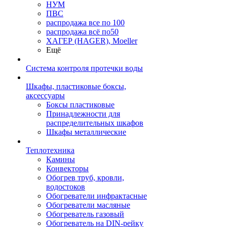
НУМ
ПВС
распродажа все по 100
распродажа всё по50
ХАГЕР (HAGER), Moeller
Ещё
Система контроля протечки воды
Шкафы, пластиковые боксы,
аксессуары
Боксы пластиковые
Принадлежности для
распределительных шкафов
Шкафы металлические
Теплотехника
Камины
Конвекторы
Обогрев труб, кровли,
водостоков
Обогреватели инфрактасные
Обогреватели масляные
Обогреватель газовый
Обогреватель на DIN-рейку