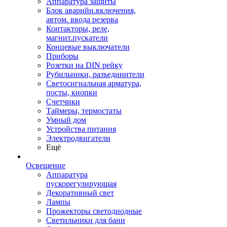
Аппаратура защиты
Блок аварийн.включения,
автом. ввода резерва
Контакторы, реле,
магнит.пускатели
Концевые выключатели
Приборы
Розетки на DIN рейку
Рубильники, разъединители
Светосигнальная арматура,
посты, кнопки
Счетчики
Таймеры, термостаты
Умный дом
Устройства питания
Электродвигатели
Ещё
Освещение
Аппаратура
пускорегулирующая
Декоративный свет
Лампы
Прожекторы светодиодные
Светильники для бани