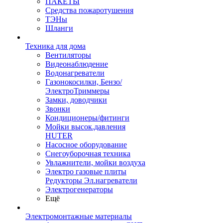
ПАКЕТЫ
Средства пожаротушения
ТЭНы
Шланги
Техника для дома
Вентиляторы
Видеонаблюдение
Водонагреватели
Газонокосилки, Бензо/
ЭлектроТриммеры
Замки, доводчики
Звонки
Кондиционеры/фитинги
Мойки высок.давления
HUTER
Насосное оборудование
Снегоуборочная техника
Увлажнители, мойки воздуха
Электро газовые плиты
Редукторы Эл.нагреватели
Электрогенераторы
Ещё
Электромонтажные материалы