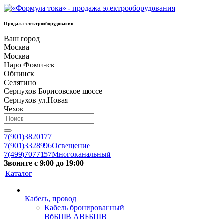
Продажа электрооборудования
Ваш город
Москва
Москва
Наро-Фоминск
Обнинск
Селятино
Серпухов Борисовское шоссе
Серпухов ул.Новая
Чехов
7(901)3820177
7(901)3328996
Освещение
7(499)7077157
Многоканальный
Звоните с 9:00 до 19:00
Каталог
Кабель, провод
Кабель бронированный
ВбБШВ АВББШВ