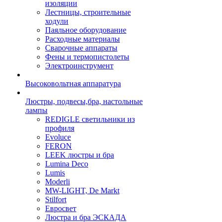
изоляции
Лестницы, строительные
ходули
Паяльное оборудование
Расходные материалы
Сварочные аппараты
Фены и термопистолеты
Электроинструмент
Высоковольтная аппаратура
Люстры, подвесы,бра, настольные
лампы
REDIGLE светильники из
профиля
Evoluce
FERON
LEEK люстры и бра
Lumina Deco
Lumis
Moderli
MW-LIGHT, De Markt
Stilfort
Евросвет
Люстра и бра ЭСКАДА