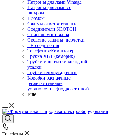
Патроны для ламп Vintage
Патроны для ламп со
шнуром
Пломбы
Сжимы ответвительные
Соединители SKOTCH
Спираль монтажная
Средства защиты, перчатки
ТВ соединения
Телефония/Компьютер
Трубка ХВТ (кембрик)
Трубки и перчатки холодной
усадки
Трубки термоусадочные
Коробки распаячные,
разветвительные,
установочные(подрозетники)
Ещё
Телефоны