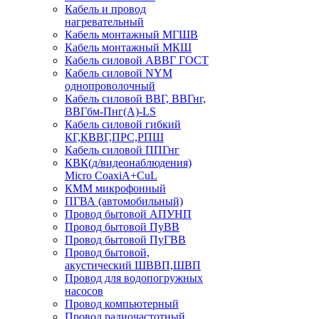
Кабель и провод
нагревательный
Кабель монтажный МГШВ
Кабель монтажный МКШ
Кабель силовой АВВГ ГОСТ
Кабель силовой NYM
однопроволочный
Кабель силовой ВВГ, ВВГнг,
ВВГбм-Пнг(А)-LS
Кабель силовой гибкий
КГ,КВВГ,ПРС,РПШ
Кабель силовой ППГнг
КВК(д/видеонаблюдения)
Micro CoaxiA+CuL
КММ микрофонный
ПГВА (автомобильный)
Провод бытовой АПУНП
Провод бытовой ПуВВ
Провод бытовой ПуГВВ
Провод бытовой,
акустический ШВВП,ШВП
Провод для водопогружных
насосов
Провод компьютерный
Провод радиочастотный