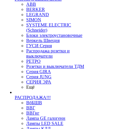
ABB
BERKER
LEGRAND
SIMON
SYSTEME ELECTRIC
(Schneider)
Блоки электроустановочные
Веркель Швеция
ГУСИ Серия
Распродажа розетки и
выключатели
РЕТРО
Розетки и выключатели ТДМ
Серия GIRA
Серия JUNG
СЕРИЯ ЭРА
Ещё
РАСПРОДАЖА!!!
ВбБШВ
ВВГ
ВВГнг
Лампа GE галогенн
Лампы LED SALE
Лампы КЛЛ