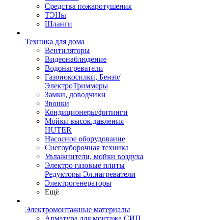
Средства пожаротушения
ТЭНы
Шланги
Техника для дома
Вентиляторы
Видеонаблюдение
Водонагреватели
Газонокосилки, Бензо/
ЭлектроТриммеры
Замки, доводчики
Звонки
Кондиционеры/фитинги
Мойки высок.давления
HUTER
Насосное оборудование
Снегоуборочная техника
Увлажнители, мойки воздуха
Электро газовые плиты
Редукторы Эл.нагреватели
Электрогенераторы
Ещё
Электромонтажные материалы
Арматура для монтажа СИП