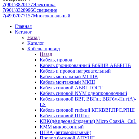
7(901)3820177
Электрика
7(901)3328996
Освещение
7(499)7077157
Многоканальный
Главная
Каталог
Назад
Каталог
Кабель, провод
Назад
Кабель, провод
Кабель бронированный ВбБШВ АВББШВ
Кабель и провод нагревательный
Кабель монтажный МГШВ
Кабель монтажный МКШ
Кабель силовой АВВГ ГОСТ
Кабель силовой NYM однопроволочный
Кабель силовой ВВГ, ВВГнг, ВВГбм-Пнг(А)-
LS
Кабель силовой гибкий КГ,КВВГ,ПРС,РПШ
Кабель силовой ППГнг
КВК(д/видеонаблюдения) Micro CoaxiA+CuL
КММ микрофонный
ПГВА (автомобильный)
Провод бытовой АПУНП