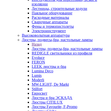
изоляции
Лестницы, строительные ходули
Паяльное оборудование
Расходные материалы
Сварочные аппараты
Фены и термопистолеты
Электроинструмент
Высоковольтная аппаратура
Люстры, подвесы,бра, настольные лампы
Назад
Люстры, подвесы,бра, настольные лампы
REDIGLE светильники из профиля
Evoluce
FERON
LEEK люстры и бра
Lumina Deco
Lumis
Moderli
MW-LIGHT, De Markt
Stilfort
Евросвет
Люстра и бра ЭСКАДА
Люстры CITILUX
Люстры Favourite, F-Promo