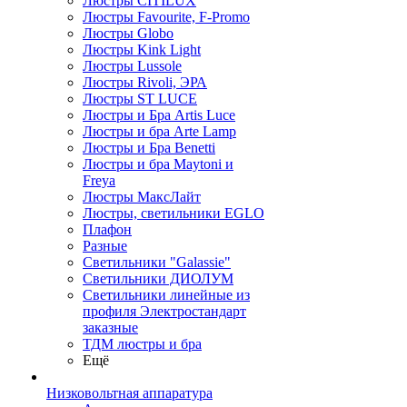
Люстры CITILUX
Люстры Favourite, F-Promo
Люстры Globo
Люстры Kink Light
Люстры Lussole
Люстры Rivoli, ЭРА
Люстры ST LUCE
Люстры и Бра Artis Luce
Люстры и бра Arte Lamp
Люстры и Бра Benetti
Люстры и бра Maytoni и
Freya
Люстры МаксЛайт
Люстры, светильники EGLO
Плафон
Разные
Светильники "Galassie"
Светильники ДИОЛУМ
Светильники линейные из
профиля Электростандарт
заказные
ТДМ люстры и бра
Ещё
Низковольтная аппаратура