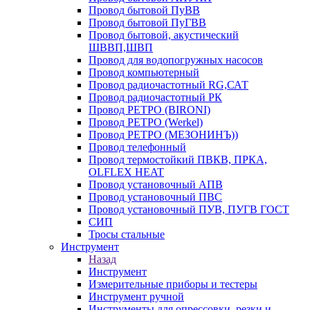
Провод бытовой ПуВВ
Провод бытовой ПуГВВ
Провод бытовой, акустический
ШВВП,ШВП
Провод для водопогружных насосов
Провод компьютерный
Провод радиочастотный RG,САТ
Провод радиочастотный РК
Провод РЕТРО (BIRONI)
Провод РЕТРО (Werkel)
Провод РЕТРО (МЕЗОНИНЪ))
Провод телефонный
Провод термостойкий ПВКВ, ПРКА,
OLFLEX HEAT
Провод установочный АПВ
Провод установочный ПВС
Провод установочный ПУВ, ПУГВ ГОСТ
СИП
Тросы стальные
Инструмент
Назад
Инструмент
Измерительные приборы и тестеры
Инструмент ручной
Инструменты для опрессовки, резки и