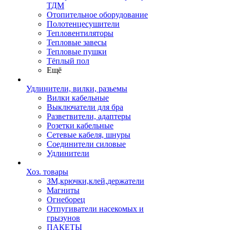
ТДМ
Отопительное оборудование
Полотенцесушители
Тепловентиляторы
Тепловые завесы
Тепловые пушки
Тёплый пол
Ещё
Удлинители, вилки, разьемы
Вилки кабельные
Выключатели для бра
Разветвители, адаптеры
Розетки кабельные
Сетевые кабеля, шнуры
Соединители силовые
Удлинители
Хоз. товары
ЗМ,крючки,клей,держатели
Магниты
Огнеборец
Отпугиватели насекомых и
грызунов
ПАКЕТЫ