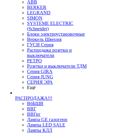
ABB
BERKER
LEGRAND
SIMON
SYSTEME ELECTRIC
(Schneider)
Блоки электроустановочные
Веркель Швеция
ГУСИ Серия
Распродажа розетки и
выключатели
РЕТРО
Розетки и выключатели ТДМ
Серия GIRA
Серия JUNG
СЕРИЯ ЭРА
Ещё
РАСПРОДАЖА!!!
ВбБШВ
ВВГ
ВВГнг
Лампа GE галогенн
Лампы LED SALE
Лампы КЛЛ