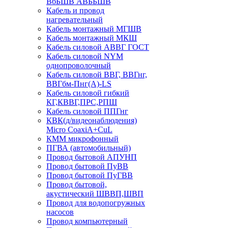
ВбБШВ АВББШВ
Кабель и провод
нагревательный
Кабель монтажный МГШВ
Кабель монтажный МКШ
Кабель силовой АВВГ ГОСТ
Кабель силовой NYM
однопроволочный
Кабель силовой ВВГ, ВВГнг,
ВВГбм-Пнг(А)-LS
Кабель силовой гибкий
КГ,КВВГ,ПРС,РПШ
Кабель силовой ППГнг
КВК(д/видеонаблюдения)
Micro CoaxiA+CuL
КММ микрофонный
ПГВА (автомобильный)
Провод бытовой АПУНП
Провод бытовой ПуВВ
Провод бытовой ПуГВВ
Провод бытовой,
акустический ШВВП,ШВП
Провод для водопогружных
насосов
Провод компьютерный