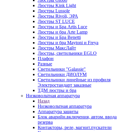
Люстры Globo
Люстры Kink Light
Люстры Lussole
Люстры Rivoli, ЭРА
Люстры ST LUCE
Люстры и Бра Artis Luce
Люстры и бра Arte Lamp
Люстры и Бра Benetti
Люстры и бра Maytoni и Freya
Люстры МаксЛайт
Люстры, светильники EGLO
Плафон
Разные
Светильники "Galassie"
Светильники ДИОЛУМ
Светильники линейные из профиля
Электростандарт заказные
ТДМ люстры и бра
Низковольтная аппаратура
Назад
Низковольтная аппаратура
Аппаратура защиты
Блок аварийн.включения, автом. ввода
резерва
Контакторы, реле, магнит.пускатели