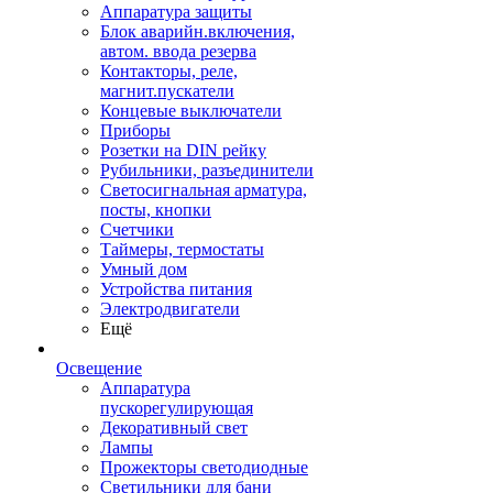
Аппаратура защиты
Блок аварийн.включения,
автом. ввода резерва
Контакторы, реле,
магнит.пускатели
Концевые выключатели
Приборы
Розетки на DIN рейку
Рубильники, разъединители
Светосигнальная арматура,
посты, кнопки
Счетчики
Таймеры, термостаты
Умный дом
Устройства питания
Электродвигатели
Ещё
Освещение
Аппаратура
пускорегулирующая
Декоративный свет
Лампы
Прожекторы светодиодные
Светильники для бани