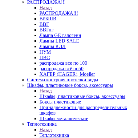
РАСПРОДАЖА!!!
Назад
РАСПРОДАЖА!!!
ВбБШВ
ВВГ
ВВГнг
Лампа GE галогенн
Лампы LED SALE
Лампы КЛЛ
НУМ
ПВС
распродажа все по 100
распродажа всё по50
ХАГЕР (HAGER), Moeller
Система контроля протечки воды
Шкафы, пластиковые боксы, аксессуары
Назад
Шкафы, пластиковые боксы, аксессуары
Боксы пластиковые
Принадлежности для распределительных
шкафов
Шкафы металлические
Теплотехника
Назад
Теплотехника