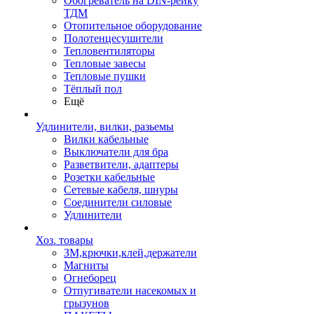
Обогреватель на DIN-рейку
ТДМ
Отопительное оборудование
Полотенцесушители
Тепловентиляторы
Тепловые завесы
Тепловые пушки
Тёплый пол
Ещё
Удлинители, вилки, разьемы
Вилки кабельные
Выключатели для бра
Разветвители, адаптеры
Розетки кабельные
Сетевые кабеля, шнуры
Соединители силовые
Удлинители
Хоз. товары
ЗМ,крючки,клей,держатели
Магниты
Огнеборец
Отпугиватели насекомых и
грызунов