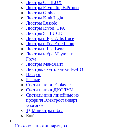
Люстры CITILUX
Люстры Favourite, F-Promo
Люстры Globo
Люстры Kink Light
Люстры Lussole
Люстры Rivoli, ЭРА
Люстры ST LUCE
Люстры и Бра Artis Luce
Люстры и бра Arte Lamp
Люстры и Бра Benetti
Люстры и бра Maytoni и
Freya
Люстры МаксЛайт
Люстры, светильники EGLO
Плафон
Разные
Светильники "Galassie"
Светильники ДИОЛУМ
Светильники линейные из
профиля Электростандарт
заказные
ТДМ люстры и бра
Ещё
Низковольтная аппаратура