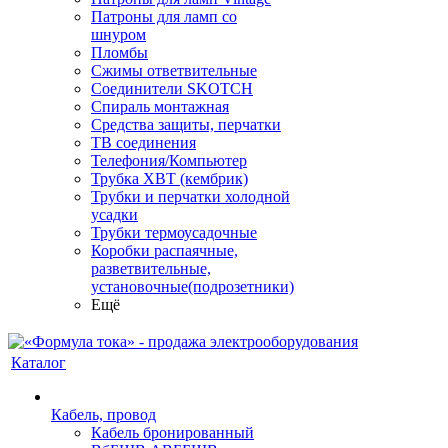
Патроны для ламп со
шнуром
Пломбы
Сжимы ответвительные
Соединители SKOTCH
Спираль монтажная
Средства защиты, перчатки
ТВ соединения
Телефония/Компьютер
Трубка ХВТ (кембрик)
Трубки и перчатки холодной
усадки
Трубки термоусадочные
Коробки распаячные,
разветвительные,
установочные(подрозетники)
Ещё
Каталог
Кабель, провод
Кабель бронированный