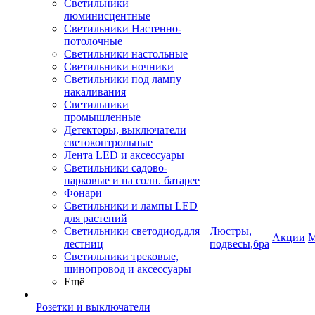
Светильники
люминисцентные
Светильники Настенно-
потолочные
Светильники настольные
Светильники ночники
Светильники под лампу
накаливания
Светильники
промышленные
Детекторы, выключатели
светоконтрольные
Лента LED и аксессуары
Светильники садово-
парковые и на солн. батарее
Фонари
Светильники и лампы LED
для растений
Светильники светодиод.для
Люстры,
Акции
М
лестниц
подвесы,бра
Светильники трековые,
шинопровод и аксессуары
Ещё
Розетки и выключатели