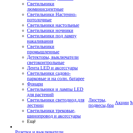
Светильники
люминисцентные
Светильники Настенно-
потолочные
Светильники настольные
Светильники ночники
Светильники под лампу
накаливания
Светильники
промышленные
Детекторы, выключатели
светоконтрольные
Лента LED и аксессуары
Светильники садово-
парковые и на солн. батарее
Фонари
Светильники и лампы LED
для растений
Светильники светодиод.для
Люстры,
Акции
М
лестниц
подвесы,бра
Светильники трековые,
шинопровод и аксессуары
Ещё
Розетки и выключатели