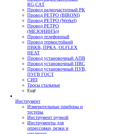
RG,САТ
Провод радиочастотный РК
Провод РЕТРО (BIRONI)
Провод РЕТРО (Werkel)
Провод РЕТРО
(МЕЗОНИНЪ))
Провод телефонный
Провод термостойкий
ПВКВ, ПРКА, OLFLEX
HEAT
Провод установочный АПВ
Провод установочный ПВС
Провод установочный ПУВ,
ПУГВ ГОСТ
СИП
Тросы стальные
Ещё
Инструмент
Измерительные приборы и
тестеры
Инструмент ручной
Инструменты для
опрессовки, резки и
изоляции