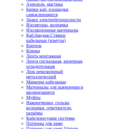
Аэрозоль, мастика
Бирки каб.,площадки
самоклеющиеся
Знаки электробезопасности
Изоляторы, колпачки
Изоляционные материалы
Каб.бандаж.Стяжки
кабельные (хомуты)
Крепеж
Крюки
Лента монтажная
Лента сигнальная, киперная,
оградительная
Люк ревизионный
металлический
Маркеры кабельные
Материалы для заземления и
молниезащита
Муфты
Наконечники, гильзы,
колпачки. ответвители,
разъёмы
Кабеленесущие системы
Патроны для ламп
Патроны для ламп Vintage