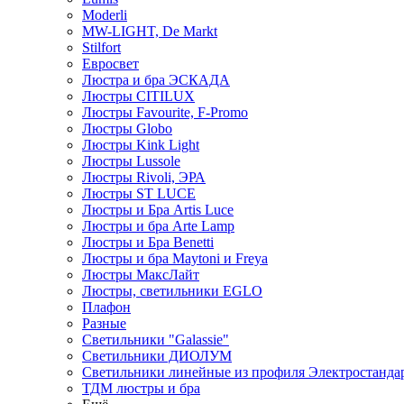
Moderli
MW-LIGHT, De Markt
Stilfort
Евросвет
Люстра и бра ЭСКАДА
Люстры CITILUX
Люстры Favourite, F-Promo
Люстры Globo
Люстры Kink Light
Люстры Lussole
Люстры Rivoli, ЭРА
Люстры ST LUCE
Люстры и Бра Artis Luce
Люстры и бра Arte Lamp
Люстры и Бра Benetti
Люстры и бра Maytoni и Freya
Люстры МаксЛайт
Люстры, светильники EGLO
Плафон
Разные
Светильники "Galassie"
Светильники ДИОЛУМ
Светильники линейные из профиля Электростандар
ТДМ люстры и бра