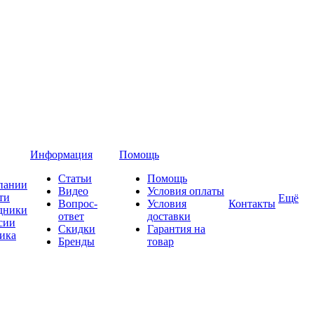
Информация
Помощь
Статьи
Помощь
пании
Видео
Условия оплаты
ти
Ещё
Вопрос-
Условия
Контакты
дники
ответ
доставки
сии
Скидки
Гарантия на
ика
Бренды
товар