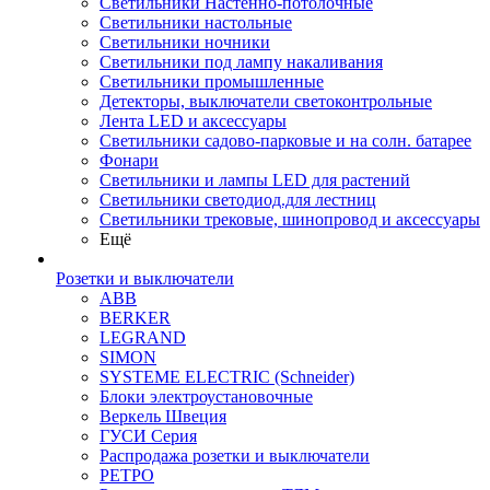
Светильники Настенно-потолочные
Светильники настольные
Светильники ночники
Светильники под лампу накаливания
Светильники промышленные
Детекторы, выключатели светоконтрольные
Лента LED и аксессуары
Светильники садово-парковые и на солн. батарее
Фонари
Светильники и лампы LED для растений
Светильники светодиод.для лестниц
Светильники трековые, шинопровод и аксессуары
Ещё
Розетки и выключатели
ABB
BERKER
LEGRAND
SIMON
SYSTEME ELECTRIC (Schneider)
Блоки электроустановочные
Веркель Швеция
ГУСИ Серия
Распродажа розетки и выключатели
РЕТРО