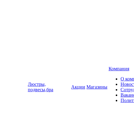
Компания
О ком
Люстры,
Новос
Акции
Магазины
подвесы,бра
Сотру
Вакан
Полит