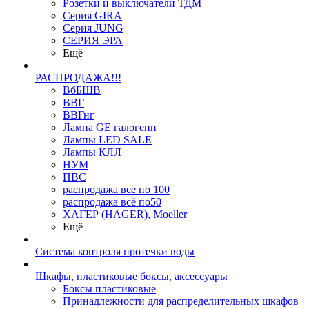
Розетки и выключатели ТДМ
Серия GIRA
Серия JUNG
СЕРИЯ ЭРА
Ещё
РАСПРОДАЖА!!!
ВбБШВ
ВВГ
ВВГнг
Лампа GE галогенн
Лампы LED SALE
Лампы КЛЛ
НУМ
ПВС
распродажа все по 100
распродажа всё по50
ХАГЕР (HAGER), Moeller
Ещё
Система контроля протечки воды
Шкафы, пластиковые боксы, аксессуары
Боксы пластиковые
Принадлежности для распределительных шкафов