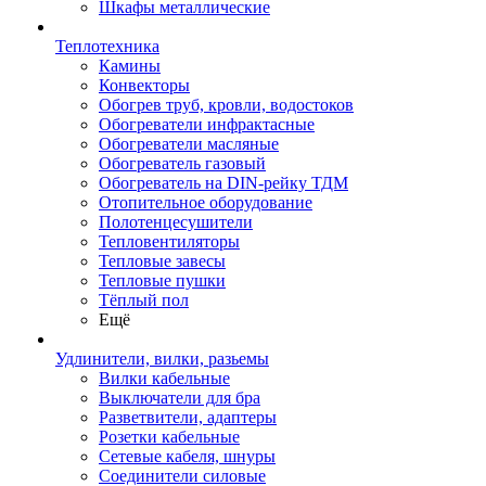
Шкафы металлические
Теплотехника
Камины
Конвекторы
Обогрев труб, кровли, водостоков
Обогреватели инфрактасные
Обогреватели масляные
Обогреватель газовый
Обогреватель на DIN-рейку ТДМ
Отопительное оборудование
Полотенцесушители
Тепловентиляторы
Тепловые завесы
Тепловые пушки
Тёплый пол
Ещё
Удлинители, вилки, разьемы
Вилки кабельные
Выключатели для бра
Разветвители, адаптеры
Розетки кабельные
Сетевые кабеля, шнуры
Соединители силовые