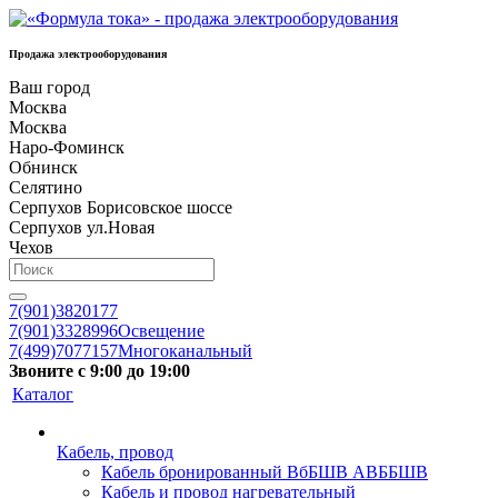
Продажа электрооборудования
Ваш город
Москва
Москва
Наро-Фоминск
Обнинск
Селятино
Серпухов Борисовское шоссе
Серпухов ул.Новая
Чехов
7(901)3820177
7(901)3328996
Освещение
7(499)7077157
Многоканальный
Звоните с 9:00 до 19:00
Каталог
Кабель, провод
Кабель бронированный ВбБШВ АВББШВ
Кабель и провод нагревательный