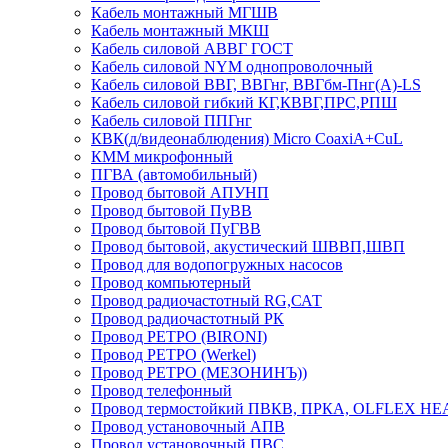
Кабель монтажный МГШВ
Кабель монтажный МКШ
Кабель силовой АВВГ ГОСТ
Кабель силовой NYM однопроволочный
Кабель силовой ВВГ, ВВГнг, ВВГбм-Пнг(А)-LS
Кабель силовой гибкий КГ,КВВГ,ПРС,РПШ
Кабель силовой ППГнг
КВК(д/видеонаблюдения) Micro CoaxiA+CuL
КММ микрофонный
ПГВА (автомобильный)
Провод бытовой АПУНП
Провод бытовой ПуВВ
Провод бытовой ПуГВВ
Провод бытовой, акустический ШВВП,ШВП
Провод для водопогружных насосов
Провод компьютерный
Провод радиочастотный RG,САТ
Провод радиочастотный РК
Провод РЕТРО (BIRONI)
Провод РЕТРО (Werkel)
Провод РЕТРО (МЕЗОНИНЪ))
Провод телефонный
Провод термостойкий ПВКВ, ПРКА, OLFLEX HE
Провод установочный АПВ
Провод установочный ПВС