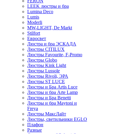
FERON
LEEK люстры и бра
Lumina Deco
Lumis
Moderli
MW-LIGHT, De Markt
Stilfort
Евросвет
Люстра и бра ЭСКАДА
Люстры CITILUX
Люстры Favourite, F-Promo
Люстры Globo
Люстры Kink Light
Люстры Lussole
Люстры Rivoli, ЭРА
Люстры ST LUCE
Люстры и Бра Artis Luce
Люстры и бра Arte Lamp
Люстры и Бра Benetti
Люстры и бра Maytoni и
Freya
Люстры МаксЛайт
Люстры, светильники EGLO
Плафон
Разные