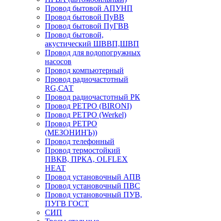
Провод бытовой АПУНП
Провод бытовой ПуВВ
Провод бытовой ПуГВВ
Провод бытовой,
акустический ШВВП,ШВП
Провод для водопогружных
насосов
Провод компьютерный
Провод радиочастотный
RG,САТ
Провод радиочастотный РК
Провод РЕТРО (BIRONI)
Провод РЕТРО (Werkel)
Провод РЕТРО
(МЕЗОНИНЪ))
Провод телефонный
Провод термостойкий
ПВКВ, ПРКА, OLFLEX
HEAT
Провод установочный АПВ
Провод установочный ПВС
Провод установочный ПУВ,
ПУГВ ГОСТ
СИП