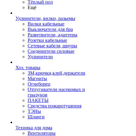
Тёплый пол
Ещё
Удлинители, вилки, разьемы
Вилки кабельные
Выключатели для бра
Разветвители, адаптеры
Розетки кабельные
Сетевые кабеля, шнуры
Соединители силовые
Удлинители
Хоз. товары
ЗМ,крючки,клей,держатели
Магниты
Огнеборец
Отпугиватели насекомых и
грызунов
ПАКЕТЫ
Средства пожаротушения
ТЭНы
Шланги
Техника для дома
Вентиляторы