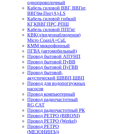
однопроволочный
Кабель силовой ВВГ, ВВГнг,
ВВГбм-Пнг(А)-LS
Кабель силовой гибкий
КГ,КВВГ,ПРС,РПШ
Кабель силовой ППГнг
КВК(д/видеонаблюдения)
Micro CoaxiA+CuL
КММ микрофонный
ПГВА (автомобильный)
Провод бытовой АПУНП
Провод бытовой ПуВВ
Провод бытовой ПуГВВ
Провод бытовой,
акустический ШВВП,ШВП
Провод для водопогружных
насосов
Провод компьютерный
Провод радиочастотный
RG,САТ
Провод радиочастотный РК
Провод РЕТРО (BIRONI)
Провод РЕТРО (Werkel)
Провод РЕТРО
(МЕЗОНИНЪ))