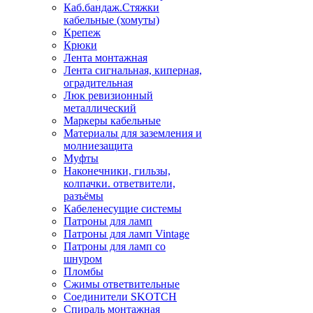
Каб.бандаж.Стяжки
кабельные (хомуты)
Крепеж
Крюки
Лента монтажная
Лента сигнальная, киперная,
оградительная
Люк ревизионный
металлический
Маркеры кабельные
Материалы для заземления и
молниезащита
Муфты
Наконечники, гильзы,
колпачки. ответвители,
разъёмы
Кабеленесущие системы
Патроны для ламп
Патроны для ламп Vintage
Патроны для ламп со
шнуром
Пломбы
Сжимы ответвительные
Соединители SKOTCH
Спираль монтажная