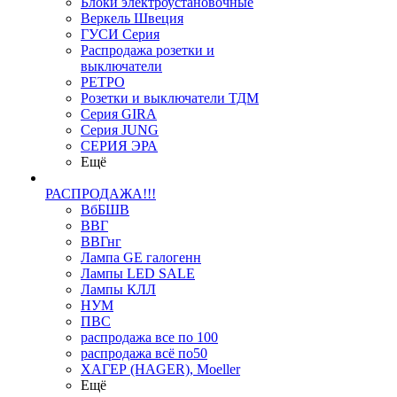
Блоки электроустановочные
Веркель Швеция
ГУСИ Серия
Распродажа розетки и
выключатели
РЕТРО
Розетки и выключатели ТДМ
Серия GIRA
Серия JUNG
СЕРИЯ ЭРА
Ещё
РАСПРОДАЖА!!!
ВбБШВ
ВВГ
ВВГнг
Лампа GE галогенн
Лампы LED SALE
Лампы КЛЛ
НУМ
ПВС
распродажа все по 100
распродажа всё по50
ХАГЕР (HAGER), Moeller
Ещё