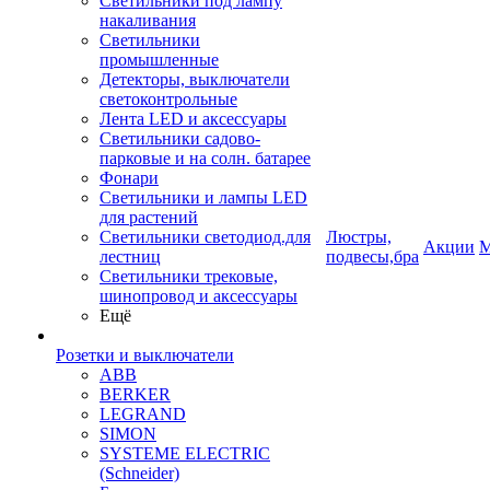
Светильники под лампу
накаливания
Светильники
промышленные
Детекторы, выключатели
светоконтрольные
Лента LED и аксессуары
Светильники садово-
парковые и на солн. батарее
Фонари
Светильники и лампы LED
для растений
Светильники светодиод.для
Люстры,
Акции
М
лестниц
подвесы,бра
Светильники трековые,
шинопровод и аксессуары
Ещё
Розетки и выключатели
ABB
BERKER
LEGRAND
SIMON
SYSTEME ELECTRIC
(Schneider)