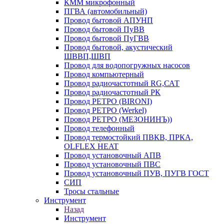
КММ микрофонный
ПГВА (автомобильный)
Провод бытовой АПУНП
Провод бытовой ПуВВ
Провод бытовой ПуГВВ
Провод бытовой, акустический
ШВВП,ШВП
Провод для водопогружных насосов
Провод компьютерный
Провод радиочастотный RG,САТ
Провод радиочастотный РК
Провод РЕТРО (BIRONI)
Провод РЕТРО (Werkel)
Провод РЕТРО (МЕЗОНИНЪ))
Провод телефонный
Провод термостойкий ПВКВ, ПРКА,
OLFLEX HEAT
Провод установочный АПВ
Провод установочный ПВС
Провод установочный ПУВ, ПУГВ ГОСТ
СИП
Тросы стальные
Инструмент
Назад
Инструмент