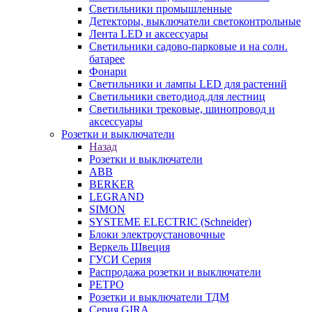
Светильники промышленные
Детекторы, выключатели светоконтрольные
Лента LED и аксессуары
Светильники садово-парковые и на солн.
батарее
Фонари
Светильники и лампы LED для растений
Светильники светодиод.для лестниц
Светильники трековые, шинопровод и
аксессуары
Розетки и выключатели
Назад
Розетки и выключатели
ABB
BERKER
LEGRAND
SIMON
SYSTEME ELECTRIC (Schneider)
Блоки электроустановочные
Веркель Швеция
ГУСИ Серия
Распродажа розетки и выключатели
РЕТРО
Розетки и выключатели ТДМ
Серия GIRA