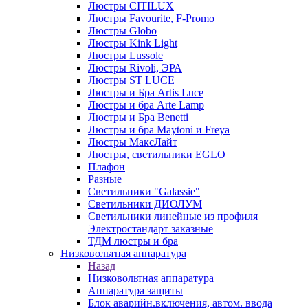
Люстры CITILUX
Люстры Favourite, F-Promo
Люстры Globo
Люстры Kink Light
Люстры Lussole
Люстры Rivoli, ЭРА
Люстры ST LUCE
Люстры и Бра Artis Luce
Люстры и бра Arte Lamp
Люстры и Бра Benetti
Люстры и бра Maytoni и Freya
Люстры МаксЛайт
Люстры, светильники EGLO
Плафон
Разные
Светильники "Galassie"
Светильники ДИОЛУМ
Светильники линейные из профиля
Электростандарт заказные
ТДМ люстры и бра
Низковольтная аппаратура
Назад
Низковольтная аппаратура
Аппаратура защиты
Блок аварийн.включения, автом. ввода