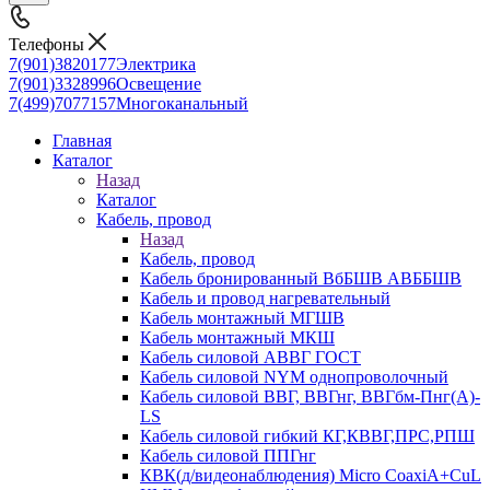
Телефоны
7(901)3820177
Электрика
7(901)3328996
Освещение
7(499)7077157
Многоканальный
Главная
Каталог
Назад
Каталог
Кабель, провод
Назад
Кабель, провод
Кабель бронированный ВбБШВ АВББШВ
Кабель и провод нагревательный
Кабель монтажный МГШВ
Кабель монтажный МКШ
Кабель силовой АВВГ ГОСТ
Кабель силовой NYM однопроволочный
Кабель силовой ВВГ, ВВГнг, ВВГбм-Пнг(А)-
LS
Кабель силовой гибкий КГ,КВВГ,ПРС,РПШ
Кабель силовой ППГнг
КВК(д/видеонаблюдения) Micro CoaxiA+CuL