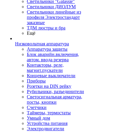
Светильники "Galassie"
Светильники ДИОЛУМ
Светильники линейные из
профиля Электростандарт
заказные
ТДМ люстры и бра
Ещё
Низковольтная аппаратура
Аппаратура защиты
Блок аварийн.включения,
автом. ввода резерва
Контакторы, реле,
магнит.пускатели
Концевые выключатели
Приборы
Розетки на DIN рейку
Рубильники, разъединители
Светосигнальная арматура,
посты, кнопки
Счетчики
Таймеры, термостаты
Умный дом
Устройства питания
Электродвигатели