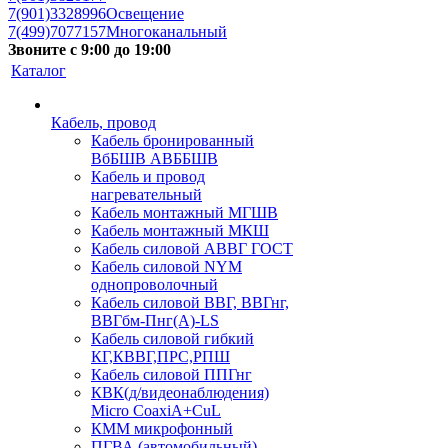
7(901)3328996
Освещение
7(499)7077157
Многоканальный
Звоните с 9:00 до 19:00
Каталог
Кабель, провод
Кабель бронированный
ВбБШВ АВББШВ
Кабель и провод
нагревательный
Кабель монтажный МГШВ
Кабель монтажный МКШ
Кабель силовой АВВГ ГОСТ
Кабель силовой NYM
однопроволочный
Кабель силовой ВВГ, ВВГнг,
ВВГбм-Пнг(А)-LS
Кабель силовой гибкий
КГ,КВВГ,ПРС,РПШ
Кабель силовой ППГнг
КВК(д/видеонаблюдения)
Micro CoaxiA+CuL
КММ микрофонный
ПГВА (автомобильный)