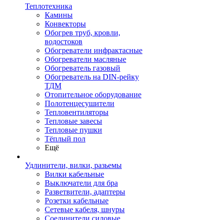
Теплотехника
Камины
Конвекторы
Обогрев труб, кровли,
водостоков
Обогреватели инфрактасные
Обогреватели масляные
Обогреватель газовый
Обогреватель на DIN-рейку
ТДМ
Отопительное оборудование
Полотенцесушители
Тепловентиляторы
Тепловые завесы
Тепловые пушки
Тёплый пол
Ещё
Удлинители, вилки, разьемы
Вилки кабельные
Выключатели для бра
Разветвители, адаптеры
Розетки кабельные
Сетевые кабеля, шнуры
Соединители силовые