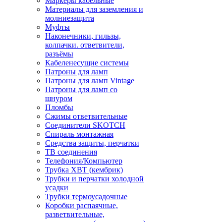
Маркеры кабельные
Материалы для заземления и
молниезащита
Муфты
Наконечники, гильзы,
колпачки. ответвители,
разъёмы
Кабеленесущие системы
Патроны для ламп
Патроны для ламп Vintage
Патроны для ламп со
шнуром
Пломбы
Сжимы ответвительные
Соединители SKOTCH
Спираль монтажная
Средства защиты, перчатки
ТВ соединения
Телефония/Компьютер
Трубка ХВТ (кембрик)
Трубки и перчатки холодной
усадки
Трубки термоусадочные
Коробки распаячные,
разветвительные,