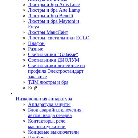
Люстры и Бра Artis Luce
Люстры и бра Arte Lamp
Люстры и Бра Benetti
Люстры и бра Maytoni и
Freya
Люстры МаксЛайт
Люстры, светильники EGLO
Плафон
Разные
Светильники "Galassie"
Светильники ДИОЛУМ
Светильники линейные из
профиля Электростандарт
заказные
ТДМ люстры и бра
Ещё
Низковольтная аппаратура
Аппаратура защиты
Блок аварийн.включения,
автом. ввода резерва
Контакторы, реле,
магнит.пускатели
Концевые выключатели
Приборы