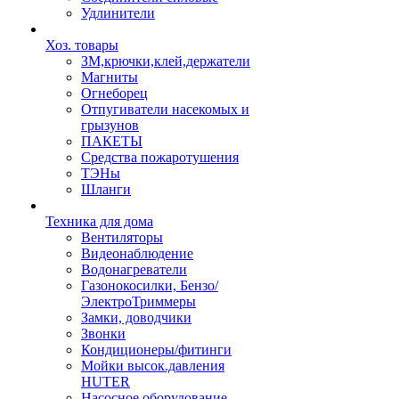
Удлинители
Хоз. товары
ЗМ,крючки,клей,держатели
Магниты
Огнеборец
Отпугиватели насекомых и
грызунов
ПАКЕТЫ
Средства пожаротушения
ТЭНы
Шланги
Техника для дома
Вентиляторы
Видеонаблюдение
Водонагреватели
Газонокосилки, Бензо/
ЭлектроТриммеры
Замки, доводчики
Звонки
Кондиционеры/фитинги
Мойки высок.давления
HUTER
Насосное оборудование