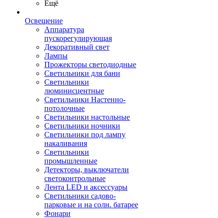
Ещё
Освещение
Аппаратура
пускорегулирующая
Декоративный свет
Лампы
Прожекторы светодиодные
Светильники для бани
Светильники
люминисцентные
Светильники Настенно-
потолочные
Светильники настольные
Светильники ночники
Светильники под лампу
накаливания
Светильники
промышленные
Детекторы, выключатели
светоконтрольные
Лента LED и аксессуары
Светильники садово-
парковые и на солн. батарее
Фонари