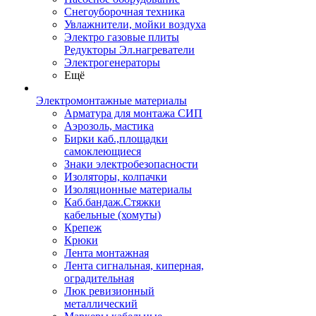
Снегоуборочная техника
Увлажнители, мойки воздуха
Электро газовые плиты
Редукторы Эл.нагреватели
Электрогенераторы
Ещё
Электромонтажные материалы
Арматура для монтажа СИП
Аэрозоль, мастика
Бирки каб.,площадки
самоклеющиеся
Знаки электробезопасности
Изоляторы, колпачки
Изоляционные материалы
Каб.бандаж.Стяжки
кабельные (хомуты)
Крепеж
Крюки
Лента монтажная
Лента сигнальная, киперная,
оградительная
Люк ревизионный
металлический