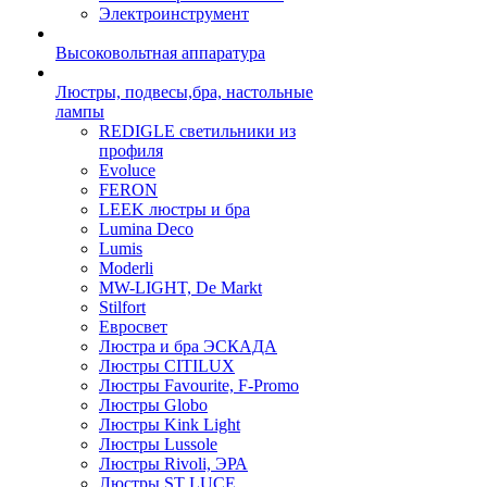
Электроинструмент
Высоковольтная аппаратура
Люстры, подвесы,бра, настольные
лампы
REDIGLE светильники из
профиля
Evoluce
FERON
LEEK люстры и бра
Lumina Deco
Lumis
Moderli
MW-LIGHT, De Markt
Stilfort
Евросвет
Люстра и бра ЭСКАДА
Люстры CITILUX
Люстры Favourite, F-Promo
Люстры Globo
Люстры Kink Light
Люстры Lussole
Люстры Rivoli, ЭРА
Люстры ST LUCE