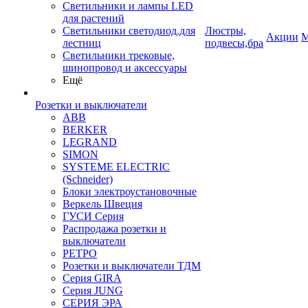
Светильники и лампы LED
для растений
Светильники светодиод.для
Люстры,
Акции
М
лестниц
подвесы,бра
Светильники трековые,
шинопровод и аксессуары
Ещё
Розетки и выключатели
ABB
BERKER
LEGRAND
SIMON
SYSTEME ELECTRIC
(Schneider)
Блоки электроустановочные
Веркель Швеция
ГУСИ Серия
Распродажа розетки и
выключатели
РЕТРО
Розетки и выключатели ТДМ
Серия GIRA
Серия JUNG
СЕРИЯ ЭРА