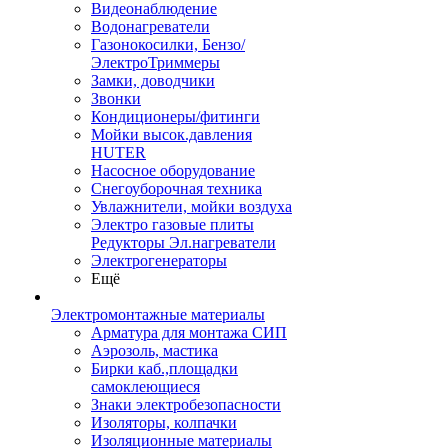
Видеонаблюдение
Водонагреватели
Газонокосилки, Бензо/
ЭлектроТриммеры
Замки, доводчики
Звонки
Кондиционеры/фитинги
Мойки высок.давления
HUTER
Насосное оборудование
Снегоуборочная техника
Увлажнители, мойки воздуха
Электро газовые плиты
Редукторы Эл.нагреватели
Электрогенераторы
Ещё
Электромонтажные материалы
Арматура для монтажа СИП
Аэрозоль, мастика
Бирки каб.,площадки
самоклеющиеся
Знаки электробезопасности
Изоляторы, колпачки
Изоляционные материалы