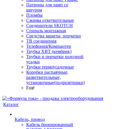
Патроны для ламп со
шнуром
Пломбы
Сжимы ответвительные
Соединители SKOTCH
Спираль монтажная
Средства защиты, перчатки
ТВ соединения
Телефония/Компьютер
Трубка ХВТ (кембрик)
Трубки и перчатки холодной
усадки
Трубки термоусадочные
Коробки распаячные,
разветвительные,
установочные(подрозетники)
Ещё
Каталог
Кабель, провод
Кабель бронированный