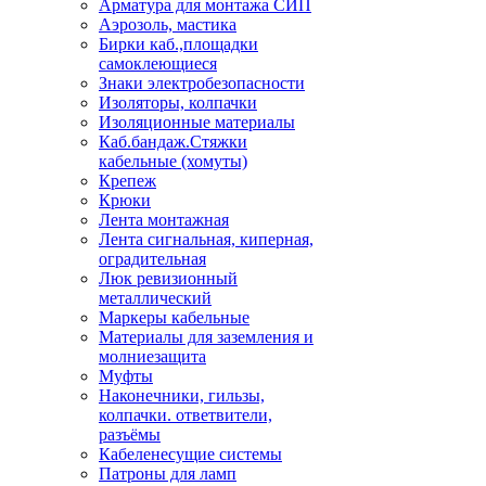
Арматура для монтажа СИП
Аэрозоль, мастика
Бирки каб.,площадки
самоклеющиеся
Знаки электробезопасности
Изоляторы, колпачки
Изоляционные материалы
Каб.бандаж.Стяжки
кабельные (хомуты)
Крепеж
Крюки
Лента монтажная
Лента сигнальная, киперная,
оградительная
Люк ревизионный
металлический
Маркеры кабельные
Материалы для заземления и
молниезащита
Муфты
Наконечники, гильзы,
колпачки. ответвители,
разъёмы
Кабеленесущие системы
Патроны для ламп