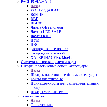
РАСПРОДАЖА!!!
Назад
РАСПРОДАЖА!!!
ВбБШВ
ВВГ
ВВГнг
Лампа GE галогенн
Лампы LED SALE
Лампы КЛЛ
НУМ
ПВС
распродажа все по 100
распродажа всё по50
ХАГЕР (HAGER), Moeller
Система контроля протечки воды
Шкафы, пластиковые боксы, аксессуары
Назад
Шкафы, пластиковые боксы, аксессуары
Боксы пластиковые
Принадлежности для распределительных
шкафов
Шкафы металлические
Теплотехника
Назад
Теплотехника