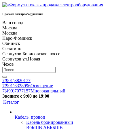
Продажа электрооборудования
Ваш город
Москва
Москва
Наро-Фоминск
Обнинск
Селятино
Серпухов Борисовское шоссе
Серпухов ул.Новая
Чехов
7(901)3820177
7(901)3328996
Освещение
7(499)7077157
Многоканальный
Звоните с 9:00 до 19:00
Каталог
Кабель, провод
Кабель бронированный
ВбБШВ АВББШВ