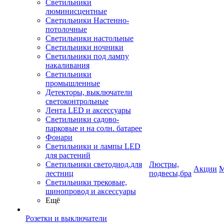
Светильники
люминисцентные
Светильники Настенно-
потолочные
Светильники настольные
Светильники ночники
Светильники под лампу
накаливания
Светильники
промышленные
Детекторы, выключатели
светоконтрольные
Лента LED и аксессуары
Светильники садово-
парковые и на солн. батарее
Фонари
Светильники и лампы LED
для растений
Светильники светодиод.для
Люстры,
Акции
М
лестниц
подвесы,бра
Светильники трековые,
шинопровод и аксессуары
Ещё
Розетки и выключатели