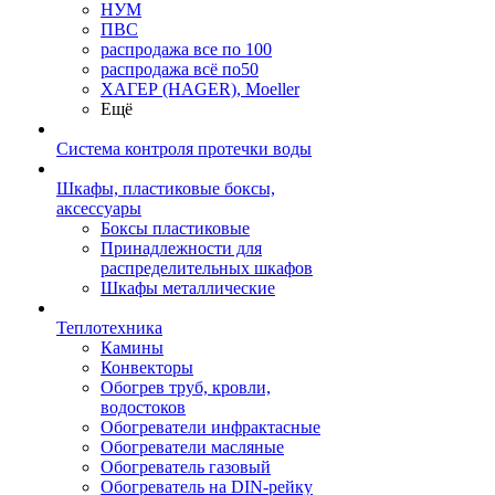
НУМ
ПВС
распродажа все по 100
распродажа всё по50
ХАГЕР (HAGER), Moeller
Ещё
Система контроля протечки воды
Шкафы, пластиковые боксы,
аксессуары
Боксы пластиковые
Принадлежности для
распределительных шкафов
Шкафы металлические
Теплотехника
Камины
Конвекторы
Обогрев труб, кровли,
водостоков
Обогреватели инфрактасные
Обогреватели масляные
Обогреватель газовый
Обогреватель на DIN-рейку