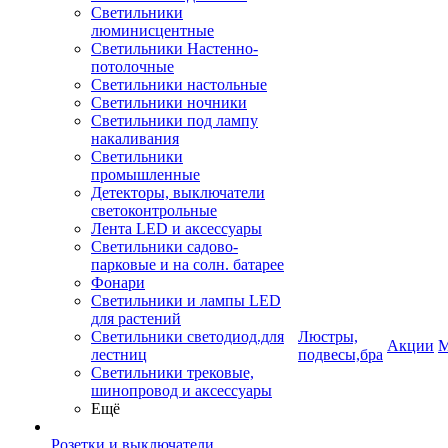
Светильники
люминисцентные
Светильники Настенно-
потолочные
Светильники настольные
Светильники ночники
Светильники под лампу
накаливания
Светильники
промышленные
Детекторы, выключатели
светоконтрольные
Лента LED и аксессуары
Светильники садово-
парковые и на солн. батарее
Фонари
Светильники и лампы LED
для растений
Светильники светодиод.для
Люстры,
Акции
М
лестниц
подвесы,бра
Светильники трековые,
шинопровод и аксессуары
Ещё
Розетки и выключатели