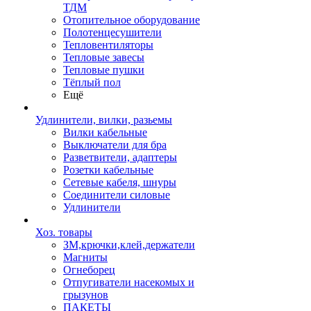
ТДМ
Отопительное оборудование
Полотенцесушители
Тепловентиляторы
Тепловые завесы
Тепловые пушки
Тёплый пол
Ещё
Удлинители, вилки, разьемы
Вилки кабельные
Выключатели для бра
Разветвители, адаптеры
Розетки кабельные
Сетевые кабеля, шнуры
Соединители силовые
Удлинители
Хоз. товары
ЗМ,крючки,клей,держатели
Магниты
Огнеборец
Отпугиватели насекомых и
грызунов
ПАКЕТЫ