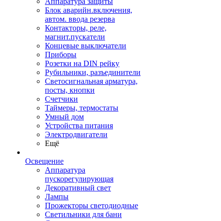
Аппаратура защиты
Блок аварийн.включения,
автом. ввода резерва
Контакторы, реле,
магнит.пускатели
Концевые выключатели
Приборы
Розетки на DIN рейку
Рубильники, разъединители
Светосигнальная арматура,
посты, кнопки
Счетчики
Таймеры, термостаты
Умный дом
Устройства питания
Электродвигатели
Ещё
Освещение
Аппаратура
пускорегулирующая
Декоративный свет
Лампы
Прожекторы светодиодные
Светильники для бани