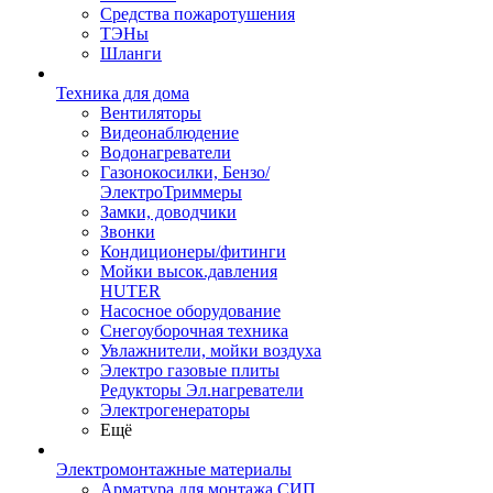
Средства пожаротушения
ТЭНы
Шланги
Техника для дома
Вентиляторы
Видеонаблюдение
Водонагреватели
Газонокосилки, Бензо/
ЭлектроТриммеры
Замки, доводчики
Звонки
Кондиционеры/фитинги
Мойки высок.давления
HUTER
Насосное оборудование
Снегоуборочная техника
Увлажнители, мойки воздуха
Электро газовые плиты
Редукторы Эл.нагреватели
Электрогенераторы
Ещё
Электромонтажные материалы
Арматура для монтажа СИП