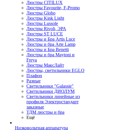
Люстры CITILUX
Люстры Favourite, F-Promo
Люстры Globo
Люстры Kink Light
Люстры Lussole
Люстры Rivoli, ЭРА
Люстры ST LUCE
Люстры и Бра Artis Luce
Люстры и бра Arte Lamp
Люстры и Бра Benetti
Люстры и бра Maytoni и
Freya
Люстры МаксЛайт
Люстры, светильники EGLO
Плафон
Разные
Светильники "Galassie"
Светильники ДИОЛУМ
Светильники линейные из
профиля Электростандарт
заказные
ТДМ люстры и бра
Ещё
Низковольтная аппаратура