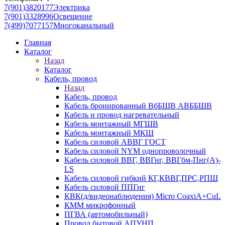
7(901)3820177
Электрика
7(901)3328996
Освещение
7(499)7077157
Многоканальный
Главная
Каталог
Назад
Каталог
Кабель, провод
Назад
Кабель, провод
Кабель бронированный ВбБШВ АВББШВ
Кабель и провод нагревательный
Кабель монтажный МГШВ
Кабель монтажный МКШ
Кабель силовой АВВГ ГОСТ
Кабель силовой NYM однопроволочный
Кабель силовой ВВГ, ВВГнг, ВВГбм-Пнг(А)-
LS
Кабель силовой гибкий КГ,КВВГ,ПРС,РПШ
Кабель силовой ППГнг
КВК(д/видеонаблюдения) Micro CoaxiA+CuL
КММ микрофонный
ПГВА (автомобильный)
Провод бытовой АПУНП