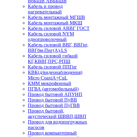
ВбБШВ АВББШВ
Кабель и провод
нагревательный
Кабель монтажный МГШВ
Кабель монтажный МКШ
Кабель силовой АВВГ ГОСТ
Кабель силовой NYM
однопроволочный
Кабель силовой ВВГ, ВВГнг,
ВВГбм-Пнг(А)-LS
Кабель силовой гибкий
КГ,КВВГ,ПРС,РПШ
Кабель силовой ППГнг
КВК(д/видеонаблюдения)
Micro CoaxiA+CuL
КММ микрофонный
ПГВА (автомобильный)
Провод бытовой АПУНП
Провод бытовой ПуВВ
Провод бытовой ПуГВВ
Провод бытовой,
акустический ШВВП,ШВП
Провод для водопогружных
насосов
Провод компьютерный