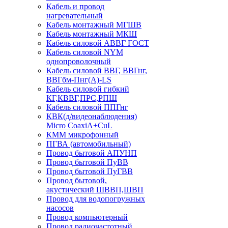
Кабель и провод
нагревательный
Кабель монтажный МГШВ
Кабель монтажный МКШ
Кабель силовой АВВГ ГОСТ
Кабель силовой NYM
однопроволочный
Кабель силовой ВВГ, ВВГнг,
ВВГбм-Пнг(А)-LS
Кабель силовой гибкий
КГ,КВВГ,ПРС,РПШ
Кабель силовой ППГнг
КВК(д/видеонаблюдения)
Micro CoaxiA+CuL
КММ микрофонный
ПГВА (автомобильный)
Провод бытовой АПУНП
Провод бытовой ПуВВ
Провод бытовой ПуГВВ
Провод бытовой,
акустический ШВВП,ШВП
Провод для водопогружных
насосов
Провод компьютерный
Провод радиочастотный