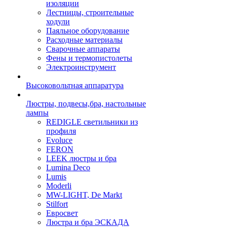
изоляции
Лестницы, строительные
ходули
Паяльное оборудование
Расходные материалы
Сварочные аппараты
Фены и термопистолеты
Электроинструмент
Высоковольтная аппаратура
Люстры, подвесы,бра, настольные
лампы
REDIGLE светильники из
профиля
Evoluce
FERON
LEEK люстры и бра
Lumina Deco
Lumis
Moderli
MW-LIGHT, De Markt
Stilfort
Евросвет
Люстра и бра ЭСКАДА