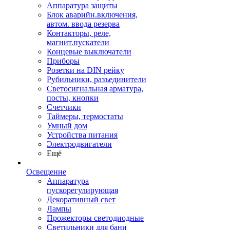
Аппаратура защиты
Блок аварийн.включения,
автом. ввода резерва
Контакторы, реле,
магнит.пускатели
Концевые выключатели
Приборы
Розетки на DIN рейку
Рубильники, разъединители
Светосигнальная арматура,
посты, кнопки
Счетчики
Таймеры, термостаты
Умный дом
Устройства питания
Электродвигатели
Ещё
Освещение
Аппаратура
пускорегулирующая
Декоративный свет
Лампы
Прожекторы светодиодные
Светильники для бани