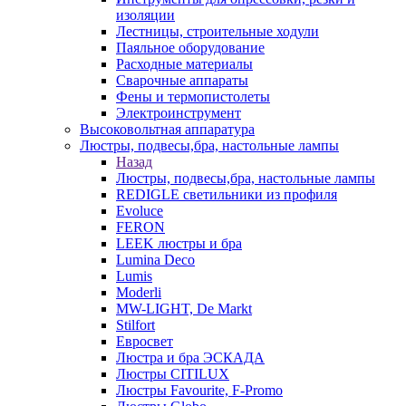
изоляции
Лестницы, строительные ходули
Паяльное оборудование
Расходные материалы
Сварочные аппараты
Фены и термопистолеты
Электроинструмент
Высоковольтная аппаратура
Люстры, подвесы,бра, настольные лампы
Назад
Люстры, подвесы,бра, настольные лампы
REDIGLE светильники из профиля
Evoluce
FERON
LEEK люстры и бра
Lumina Deco
Lumis
Moderli
MW-LIGHT, De Markt
Stilfort
Евросвет
Люстра и бра ЭСКАДА
Люстры CITILUX
Люстры Favourite, F-Promo