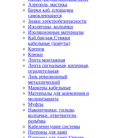
Аэрозоль, мастика
Бирки каб.,площадки
самоклеющиеся
Знаки электробезопасности
Изоляторы, колпачки
Изоляционные материалы
Каб.бандаж.Стяжки
кабельные (хомуты)
Крепеж
Крюки
Лента монтажная
Лента сигнальная, киперная,
оградительная
Люк ревизионный
металлический
Маркеры кабельные
Материалы для заземления и
молниезащита
Муфты
Наконечники, гильзы,
колпачки. ответвители,
разъёмы
Кабеленесущие системы
Патроны для ламп
Патроны для ламп Vintage