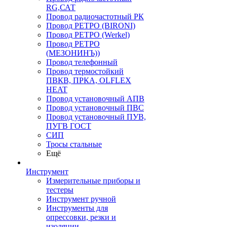
RG,САТ
Провод радиочастотный РК
Провод РЕТРО (BIRONI)
Провод РЕТРО (Werkel)
Провод РЕТРО
(МЕЗОНИНЪ))
Провод телефонный
Провод термостойкий
ПВКВ, ПРКА, OLFLEX
HEAT
Провод установочный АПВ
Провод установочный ПВС
Провод установочный ПУВ,
ПУГВ ГОСТ
СИП
Тросы стальные
Ещё
Инструмент
Измерительные приборы и
тестеры
Инструмент ручной
Инструменты для
опрессовки, резки и
изоляции