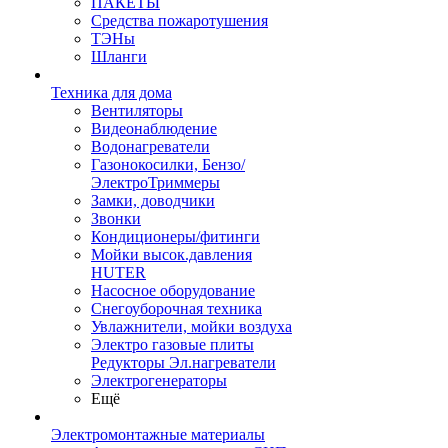
ПАКЕТЫ
Средства пожаротушения
ТЭНы
Шланги
Техника для дома
Вентиляторы
Видеонаблюдение
Водонагреватели
Газонокосилки, Бензо/
ЭлектроТриммеры
Замки, доводчики
Звонки
Кондиционеры/фитинги
Мойки высок.давления
HUTER
Насосное оборудование
Снегоуборочная техника
Увлажнители, мойки воздуха
Электро газовые плиты
Редукторы Эл.нагреватели
Электрогенераторы
Ещё
Электромонтажные материалы