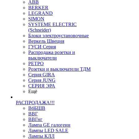
ABB
BERKER
LEGRAND
SIMON
SYSTEME ELECTRIC
(Schneider)
Блоки электроустановочные
Веркель Швеция
ГУСИ Серия
Распродажа розетки и
выключатели
РЕТРО
Розетки и выключатели ТДМ
Серия GIRA
Серия JUNG
СЕРИЯ ЭРА
Ещё
РАСПРОДАЖА!!!
ВбБШВ
ВВГ
ВВГнг
Лампа GE галогенн
Лампы LED SALE
Лампы КЛЛ