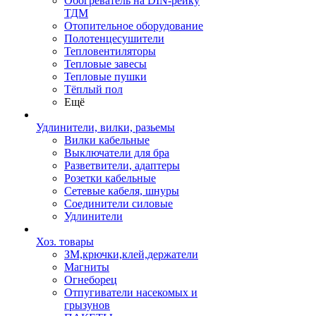
Обогреватель на DIN-рейку
ТДМ
Отопительное оборудование
Полотенцесушители
Тепловентиляторы
Тепловые завесы
Тепловые пушки
Тёплый пол
Ещё
Удлинители, вилки, разьемы
Вилки кабельные
Выключатели для бра
Разветвители, адаптеры
Розетки кабельные
Сетевые кабеля, шнуры
Соединители силовые
Удлинители
Хоз. товары
ЗМ,крючки,клей,держатели
Магниты
Огнеборец
Отпугиватели насекомых и
грызунов