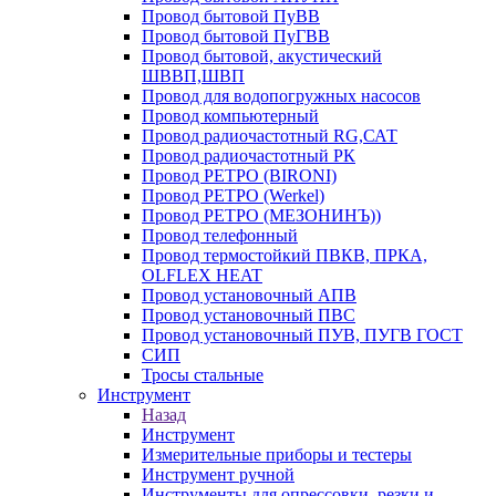
Провод бытовой ПуВВ
Провод бытовой ПуГВВ
Провод бытовой, акустический
ШВВП,ШВП
Провод для водопогружных насосов
Провод компьютерный
Провод радиочастотный RG,САТ
Провод радиочастотный РК
Провод РЕТРО (BIRONI)
Провод РЕТРО (Werkel)
Провод РЕТРО (МЕЗОНИНЪ))
Провод телефонный
Провод термостойкий ПВКВ, ПРКА,
OLFLEX HEAT
Провод установочный АПВ
Провод установочный ПВС
Провод установочный ПУВ, ПУГВ ГОСТ
СИП
Тросы стальные
Инструмент
Назад
Инструмент
Измерительные приборы и тестеры
Инструмент ручной
Инструменты для опрессовки, резки и