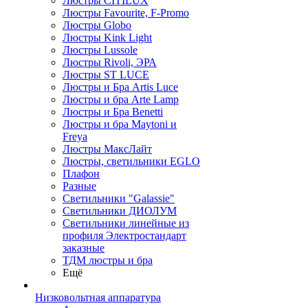
Люстры CITILUX
Люстры Favourite, F-Promo
Люстры Globo
Люстры Kink Light
Люстры Lussole
Люстры Rivoli, ЭРА
Люстры ST LUCE
Люстры и Бра Artis Luce
Люстры и бра Arte Lamp
Люстры и Бра Benetti
Люстры и бра Maytoni и
Freya
Люстры МаксЛайт
Люстры, светильники EGLO
Плафон
Разные
Светильники "Galassie"
Светильники ДИОЛУМ
Светильники линейные из
профиля Электростандарт
заказные
ТДМ люстры и бра
Ещё
Низковольтная аппаратура