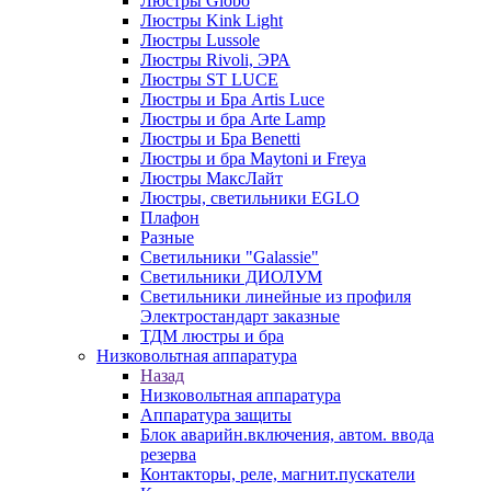
Люстры Globo
Люстры Kink Light
Люстры Lussole
Люстры Rivoli, ЭРА
Люстры ST LUCE
Люстры и Бра Artis Luce
Люстры и бра Arte Lamp
Люстры и Бра Benetti
Люстры и бра Maytoni и Freya
Люстры МаксЛайт
Люстры, светильники EGLO
Плафон
Разные
Светильники "Galassie"
Светильники ДИОЛУМ
Светильники линейные из профиля
Электростандарт заказные
ТДМ люстры и бра
Низковольтная аппаратура
Назад
Низковольтная аппаратура
Аппаратура защиты
Блок аварийн.включения, автом. ввода
резерва
Контакторы, реле, магнит.пускатели