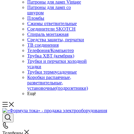
Патроны для ламп Vintage
Патроны для ламп со
шнуром
Пломбы
Сжимы ответвительные
Соединители SKOTCH
Спираль монтажная
Средства защиты, перчатки
ТВ соединения
Телефония/Компьютер
Трубка ХВТ (кембрик)
Трубки и перчатки холодной
усадки
Трубки термоусадочные
Коробки распаячные,
разветвительные,
установочные(подрозетники)
Ещё
Телефоны