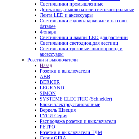
Светильники промышленные
Детекторы, выключатели светоконтрольные
Лента LED и аксессуары
Светильники садово-парковые и на солн.
батарее
Фонари
Светильники и лампы LED для растений
Светильники светодиод.для лестниц
Светильники трековые, шинопровод и
аксессуары
Розетки и выключатели
Назад
Розетки и выключатели
ABB
BERKER
LEGRAND
SIMON
SYSTEME ELECTRIC (Schneider)
Блоки электроустановочные
Веркель Швеция
ГУСИ Серия
Распродажа розетки и выключатели
РЕТРО
Розетки и выключатели ТДМ
Серия GIRA