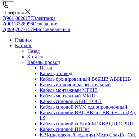
Телефоны
7(901)3820177
Электрика
7(901)3328996
Освещение
7(499)7077157
Многоканальный
Главная
Каталог
Назад
Каталог
Кабель, провод
Назад
Кабель, провод
Кабель бронированный ВбБШВ АВББШВ
Кабель и провод нагревательный
Кабель монтажный МГШВ
Кабель монтажный МКШ
Кабель силовой АВВГ ГОСТ
Кабель силовой NYM однопроволочный
Кабель силовой ВВГ, ВВГнг, ВВГбм-Пнг(А)-
LS
Кабель силовой гибкий КГ,КВВГ,ПРС,РПШ
Кабель силовой ППГнг
КВК(д/видеонаблюдения) Micro CoaxiA+CuL