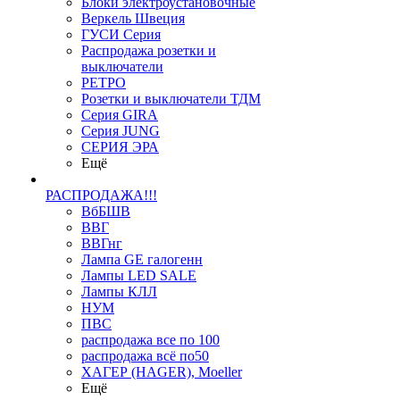
Блоки электроустановочные
Веркель Швеция
ГУСИ Серия
Распродажа розетки и
выключатели
РЕТРО
Розетки и выключатели ТДМ
Серия GIRA
Серия JUNG
СЕРИЯ ЭРА
Ещё
РАСПРОДАЖА!!!
ВбБШВ
ВВГ
ВВГнг
Лампа GE галогенн
Лампы LED SALE
Лампы КЛЛ
НУМ
ПВС
распродажа все по 100
распродажа всё по50
ХАГЕР (HAGER), Moeller
Ещё