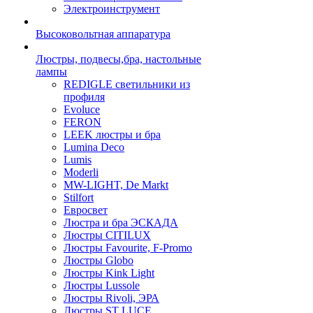
Электроинструмент
Высоковольтная аппаратура
Люстры, подвесы,бра, настольные
лампы
REDIGLE светильники из
профиля
Evoluce
FERON
LEEK люстры и бра
Lumina Deco
Lumis
Moderli
MW-LIGHT, De Markt
Stilfort
Евросвет
Люстра и бра ЭСКАДА
Люстры CITILUX
Люстры Favourite, F-Promo
Люстры Globo
Люстры Kink Light
Люстры Lussole
Люстры Rivoli, ЭРА
Люстры ST LUCE