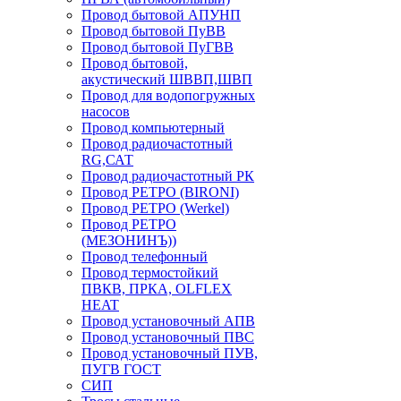
Провод бытовой АПУНП
Провод бытовой ПуВВ
Провод бытовой ПуГВВ
Провод бытовой,
акустический ШВВП,ШВП
Провод для водопогружных
насосов
Провод компьютерный
Провод радиочастотный
RG,САТ
Провод радиочастотный РК
Провод РЕТРО (BIRONI)
Провод РЕТРО (Werkel)
Провод РЕТРО
(МЕЗОНИНЪ))
Провод телефонный
Провод термостойкий
ПВКВ, ПРКА, OLFLEX
HEAT
Провод установочный АПВ
Провод установочный ПВС
Провод установочный ПУВ,
ПУГВ ГОСТ
СИП