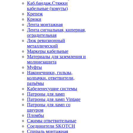
Каб.бандаж.Стяжки
кабельные (хомуты)
Крепеж
Крюки
Лента монтажная
Лента сигнальная, киперная,
оградительная
Люк ревизионный
металлический
Маркеры кабельные
Материалы для заземления и
молниезащита
Муфты
Наконечники, гильзы,
колпачки. ответвители,
разъёмы
Кабеленесущие системы
Патроны для ламп
Патроны для ламп Vintage
Патроны для ламп со
шнуром
Пломбы
Сжимы ответвительные
Соединители SKOTCH
Спираль монтажная