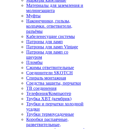
Маркеры кабельные
Материалы для заземления и
молниезащита
Муфты
Наконечники, гильзы,
колпачки. ответвители,
разъёмы
Кабеленесущие системы
Патроны для ламп
Патроны для ламп Vintage
Патроны для ламп со
шнуром
Пломбы
Сжимы ответвительные
Соединители SKOTCH
Спираль монтажная
Средства защиты, перчатки
ТВ соединения
Телефония/Компьютер
Трубка ХВТ (кембрик)
Трубки и перчатки холодной
усадки
Трубки термоусадочные
Коробки распаячные,
разветвительные,