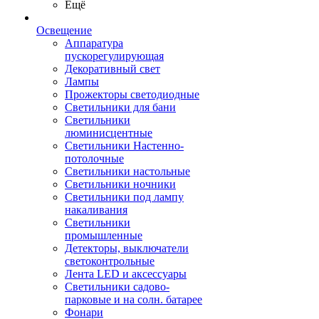
Ещё
Освещение
Аппаратура
пускорегулирующая
Декоративный свет
Лампы
Прожекторы светодиодные
Светильники для бани
Светильники
люминисцентные
Светильники Настенно-
потолочные
Светильники настольные
Светильники ночники
Светильники под лампу
накаливания
Светильники
промышленные
Детекторы, выключатели
светоконтрольные
Лента LED и аксессуары
Светильники садово-
парковые и на солн. батарее
Фонари