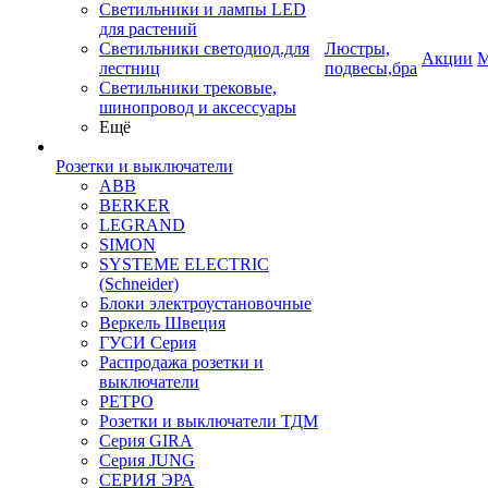
Светильники и лампы LED
для растений
Светильники светодиод.для
Люстры,
Акции
М
лестниц
подвесы,бра
Светильники трековые,
шинопровод и аксессуары
Ещё
Розетки и выключатели
ABB
BERKER
LEGRAND
SIMON
SYSTEME ELECTRIC
(Schneider)
Блоки электроустановочные
Веркель Швеция
ГУСИ Серия
Распродажа розетки и
выключатели
РЕТРО
Розетки и выключатели ТДМ
Серия GIRA
Серия JUNG
СЕРИЯ ЭРА