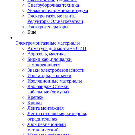
Снегоуборочная техника
Увлажнители, мойки воздуха
Электро газовые плиты
Редукторы Эл.нагреватели
Электрогенераторы
Ещё
Электромонтажные материалы
Арматура для монтажа СИП
Аэрозоль, мастика
Бирки каб.,площадки
самоклеющиеся
Знаки электробезопасности
Изоляторы, колпачки
Изоляционные материалы
Каб.бандаж.Стяжки
кабельные (хомуты)
Крепеж
Крюки
Лента монтажная
Лента сигнальная, киперная,
оградительная
Люк ревизионный
металлический