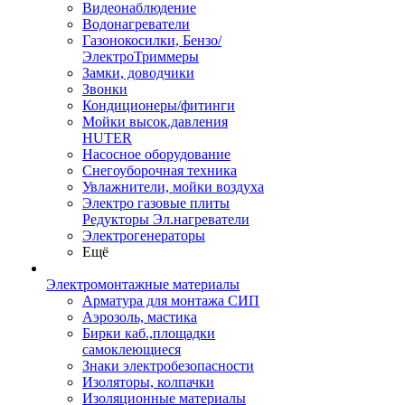
Видеонаблюдение
Водонагреватели
Газонокосилки, Бензо/
ЭлектроТриммеры
Замки, доводчики
Звонки
Кондиционеры/фитинги
Мойки высок.давления
HUTER
Насосное оборудование
Снегоуборочная техника
Увлажнители, мойки воздуха
Электро газовые плиты
Редукторы Эл.нагреватели
Электрогенераторы
Ещё
Электромонтажные материалы
Арматура для монтажа СИП
Аэрозоль, мастика
Бирки каб.,площадки
самоклеющиеся
Знаки электробезопасности
Изоляторы, колпачки
Изоляционные материалы