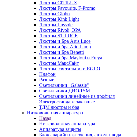
Люстры CITILUX
Люстры Favourite, F-Promo
Люстры Globo
Люстры Kink Light
Люстры Lussole
Люстры Rivoli, ЭРА
Люстры ST LUCE
Люстры и Бра Artis Luce
Люстры и бра Arte Lamp
Люстры и Бра Benetti
Люстры и бра Maytoni и Freya
Люстры МаксЛайт
Люстры, светильники EGLO
Плафон
Разные
Светильники "Galassie"
Светильники ДИОЛУМ
Светильники линейные из профиля
Электростандарт заказные
ТДМ люстры и бра
Низковольтная аппаратура
Назад
Низковольтная аппаратура
Аппаратура защиты
Блок аварийн.включения, автом. ввода