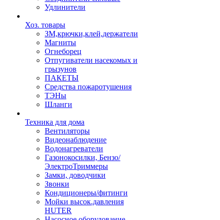
Удлинители
Хоз. товары
ЗМ,крючки,клей,держатели
Магниты
Огнеборец
Отпугиватели насекомых и
грызунов
ПАКЕТЫ
Средства пожаротушения
ТЭНы
Шланги
Техника для дома
Вентиляторы
Видеонаблюдение
Водонагреватели
Газонокосилки, Бензо/
ЭлектроТриммеры
Замки, доводчики
Звонки
Кондиционеры/фитинги
Мойки высок.давления
HUTER
Насосное оборудование