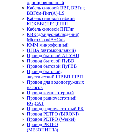
однопроволочный
Кабель силовой ВВГ, ВВГнг,
ВВГбм-Пнг(А)-LS
Кабель силовой гибкий
КГ,КВВГ,ПРС,РПШ
Кабель силовой ППГнг
КВК(д/видеонаблюдения)
Micro CoaxiA+CuL
КММ микрофонный
ПГВА (автомобильный)
Провод бытовой АПУНП
Провод бытовой ПуВВ
Провод бытовой ПуГВВ
Провод бытовой,
акустический ШВВП,ШВП
Провод для водопогружных
насосов
Провод компьютерный
Провод радиочастотный
RG,САТ
Провод радиочастотный РК
Провод РЕТРО (BIRONI)
Провод РЕТРО (Werkel)
Провод РЕТРО
(МЕЗОНИНЪ))