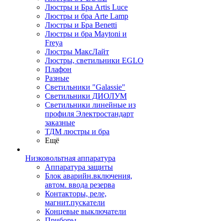
Люстры и Бра Artis Luce
Люстры и бра Arte Lamp
Люстры и Бра Benetti
Люстры и бра Maytoni и
Freya
Люстры МаксЛайт
Люстры, светильники EGLO
Плафон
Разные
Светильники "Galassie"
Светильники ДИОЛУМ
Светильники линейные из
профиля Электростандарт
заказные
ТДМ люстры и бра
Ещё
Низковольтная аппаратура
Аппаратура защиты
Блок аварийн.включения,
автом. ввода резерва
Контакторы, реле,
магнит.пускатели
Концевые выключатели
Приборы