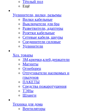
Тёплый пол
Ещё
Удлинители, вилки, разьемы
Вилки кабельные
Выключатели для бра
Разветвители, адаптеры
Розетки кабельные
Сетевые кабеля, шнуры
Соединители силовые
Удлинители
Хоз. товары
ЗМ,крючки,клей,держатели
Магниты
Огнеборец
Отпугиватели насекомых и
грызунов
ПАКЕТЫ
Средства пожаротушения
ТЭНы
Шланги
Техника для дома
Вентиляторы