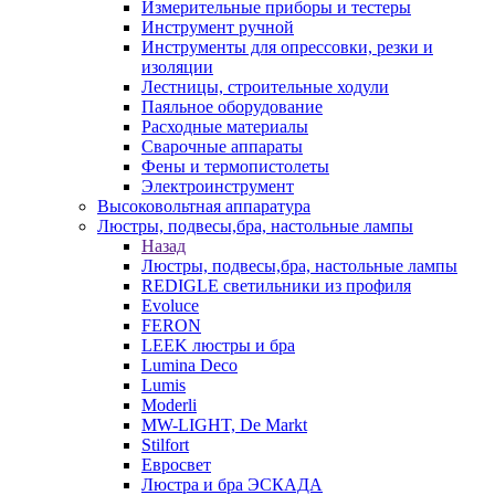
Измерительные приборы и тестеры
Инструмент ручной
Инструменты для опрессовки, резки и
изоляции
Лестницы, строительные ходули
Паяльное оборудование
Расходные материалы
Сварочные аппараты
Фены и термопистолеты
Электроинструмент
Высоковольтная аппаратура
Люстры, подвесы,бра, настольные лампы
Назад
Люстры, подвесы,бра, настольные лампы
REDIGLE светильники из профиля
Evoluce
FERON
LEEK люстры и бра
Lumina Deco
Lumis
Moderli
MW-LIGHT, De Markt
Stilfort
Евросвет
Люстра и бра ЭСКАДА