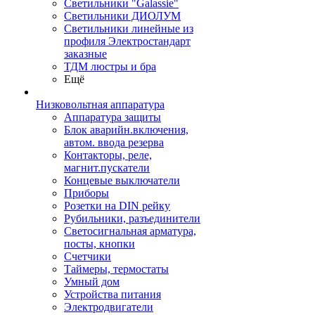
Светильники "Galassie"
Светильники ДИОЛУМ
Светильники линейные из
профиля Электростандарт
заказные
ТДМ люстры и бра
Ещё
Низковольтная аппаратура
Аппаратура защиты
Блок аварийн.включения,
автом. ввода резерва
Контакторы, реле,
магнит.пускатели
Концевые выключатели
Приборы
Розетки на DIN рейку
Рубильники, разъединители
Светосигнальная арматура,
посты, кнопки
Счетчики
Таймеры, термостаты
Умный дом
Устройства питания
Электродвигатели