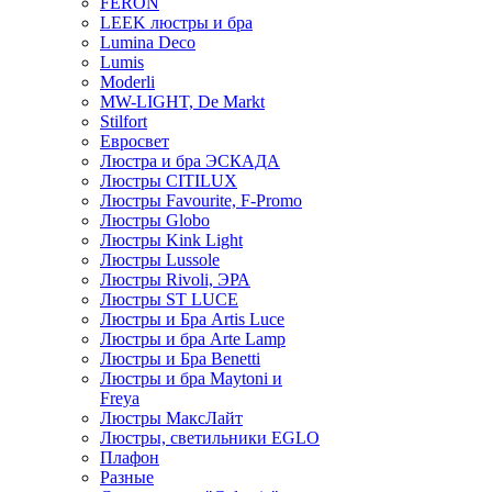
FERON
LEEK люстры и бра
Lumina Deco
Lumis
Moderli
MW-LIGHT, De Markt
Stilfort
Евросвет
Люстра и бра ЭСКАДА
Люстры CITILUX
Люстры Favourite, F-Promo
Люстры Globo
Люстры Kink Light
Люстры Lussole
Люстры Rivoli, ЭРА
Люстры ST LUCE
Люстры и Бра Artis Luce
Люстры и бра Arte Lamp
Люстры и Бра Benetti
Люстры и бра Maytoni и
Freya
Люстры МаксЛайт
Люстры, светильники EGLO
Плафон
Разные