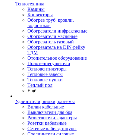
Теплотехника
Камины
Конвекторы
Обогрев труб, кровли,
водостоков
Обогреватели инфрактасные
Обогреватели масляные
Обогреватель газовый
Обогреватель на DIN-рейку
ТДМ
Отопительное оборудование
Полотенцесушители
Тепловентиляторы
Тепловые завесы
Тепловые пушки
Тёплый пол
Ещё
Удлинители, вилки, разьемы
Вилки кабельные
Выключатели для бра
Разветвители, адаптеры
Розетки кабельные
Сетевые кабеля, шнуры
Соединители силовые