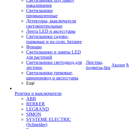
Светильники под лампу
накаливания
Светильники
промышленные
Детекторы, выключатели
светоконтрольные
Лента LED и аксессуары
Светильники садово-
парковые и на солн. батарее
Фонари
Светильники и лампы LED
для растений
Светильники светодиод.для
Люстры,
Акции
М
лестниц
подвесы,бра
Светильники трековые,
шинопровод и аксессуары
Ещё
Розетки и выключатели
ABB
BERKER
LEGRAND
SIMON
SYSTEME ELECTRIC
(Schneider)