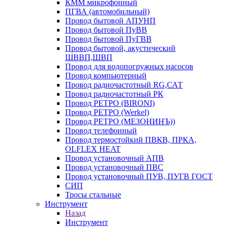
КММ микрофонный
ПГВА (автомобильный)
Провод бытовой АПУНП
Провод бытовой ПуВВ
Провод бытовой ПуГВВ
Провод бытовой, акустический
ШВВП,ШВП
Провод для водопогружных насосов
Провод компьютерный
Провод радиочастотный RG,САТ
Провод радиочастотный РК
Провод РЕТРО (BIRONI)
Провод РЕТРО (Werkel)
Провод РЕТРО (МЕЗОНИНЪ))
Провод телефонный
Провод термостойкий ПВКВ, ПРКА,
OLFLEX HEAT
Провод установочный АПВ
Провод установочный ПВС
Провод установочный ПУВ, ПУГВ ГОСТ
СИП
Тросы стальные
Инструмент
Назад
Инструмент