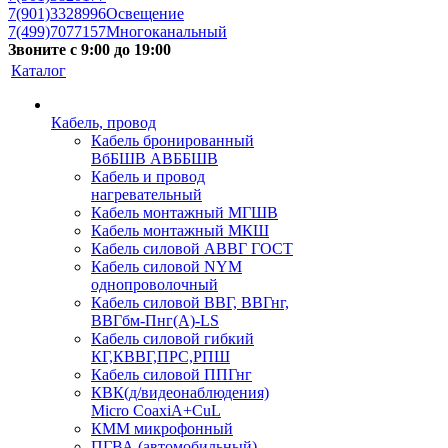
7(901)3328996
Освещение
7(499)7077157
Многоканальный
Звоните с 9:00 до 19:00
Каталог
Кабель, провод
Кабель бронированный
ВбБШВ АВББШВ
Кабель и провод
нагревательный
Кабель монтажный МГШВ
Кабель монтажный МКШ
Кабель силовой АВВГ ГОСТ
Кабель силовой NYM
однопроволочный
Кабель силовой ВВГ, ВВГнг,
ВВГбм-Пнг(А)-LS
Кабель силовой гибкий
КГ,КВВГ,ПРС,РПШ
Кабель силовой ППГнг
КВК(д/видеонаблюдения)
Micro CoaxiA+CuL
КММ микрофонный
ПГВА (автомобильный)