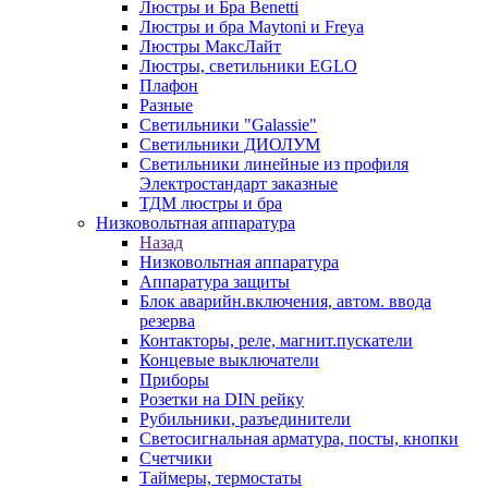
Люстры и Бра Benetti
Люстры и бра Maytoni и Freya
Люстры МаксЛайт
Люстры, светильники EGLO
Плафон
Разные
Светильники "Galassie"
Светильники ДИОЛУМ
Светильники линейные из профиля
Электростандарт заказные
ТДМ люстры и бра
Низковольтная аппаратура
Назад
Низковольтная аппаратура
Аппаратура защиты
Блок аварийн.включения, автом. ввода
резерва
Контакторы, реле, магнит.пускатели
Концевые выключатели
Приборы
Розетки на DIN рейку
Рубильники, разъединители
Светосигнальная арматура, посты, кнопки
Счетчики
Таймеры, термостаты