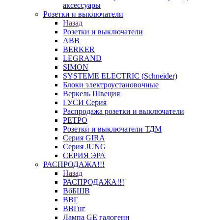
аксессуары
Розетки и выключатели
Назад
Розетки и выключатели
ABB
BERKER
LEGRAND
SIMON
SYSTEME ELECTRIC (Schneider)
Блоки электроустановочные
Веркель Швеция
ГУСИ Серия
Распродажа розетки и выключатели
РЕТРО
Розетки и выключатели ТДМ
Серия GIRA
Серия JUNG
СЕРИЯ ЭРА
РАСПРОДАЖА!!!
Назад
РАСПРОДАЖА!!!
ВбБШВ
ВВГ
ВВГнг
Лампа GE галогенн