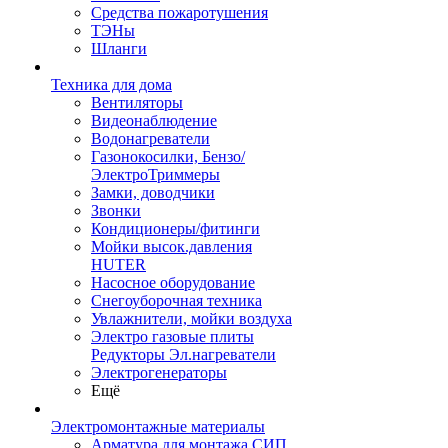
Средства пожаротушения
ТЭНы
Шланги
Техника для дома
Вентиляторы
Видеонаблюдение
Водонагреватели
Газонокосилки, Бензо/
ЭлектроТриммеры
Замки, доводчики
Звонки
Кондиционеры/фитинги
Мойки высок.давления
HUTER
Насосное оборудование
Снегоуборочная техника
Увлажнители, мойки воздуха
Электро газовые плиты
Редукторы Эл.нагреватели
Электрогенераторы
Ещё
Электромонтажные материалы
Арматура для монтажа СИП