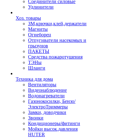
Соединители силовые
Удлинители
Хоз. товары
ЗМ,крючки,клей,держатели
Магниты
Огнеборец
Отпугиватели насекомых и
грызунов
ПАКЕТЫ
Средства пожаротушения
ТЭНы
Шланги
Техника для дома
Вентиляторы
Видеонаблюдение
Водонагреватели
Газонокосилки, Бензо/
ЭлектроТриммеры
Замки, доводчики
Звонки
Кондиционеры/фитинги
Мойки высок.давления
HUTER