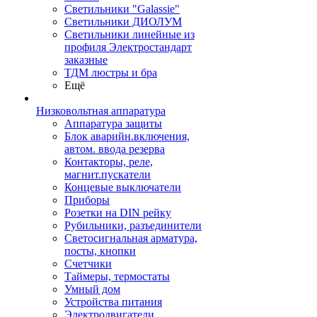
Светильники "Galassie"
Светильники ДИОЛУМ
Светильники линейные из
профиля Электростандарт
заказные
ТДМ люстры и бра
Ещё
Низковольтная аппаратура
Аппаратура защиты
Блок аварийн.включения,
автом. ввода резерва
Контакторы, реле,
магнит.пускатели
Концевые выключатели
Приборы
Розетки на DIN рейку
Рубильники, разъединители
Светосигнальная арматура,
посты, кнопки
Счетчики
Таймеры, термостаты
Умный дом
Устройства питания
Электродвигатели