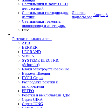
Светильники и лампы LED
для растений
Светильники светодиод.для
Люстры,
Акции
М
лестниц
подвесы,бра
Светильники трековые,
шинопровод и аксессуары
Ещё
Розетки и выключатели
ABB
BERKER
LEGRAND
SIMON
SYSTEME ELECTRIC
(Schneider)
Блоки электроустановочные
Веркель Швеция
ГУСИ Серия
Распродажа розетки и
выключатели
РЕТРО
Розетки и выключатели ТДМ
Серия GIRA
Серия JUNG