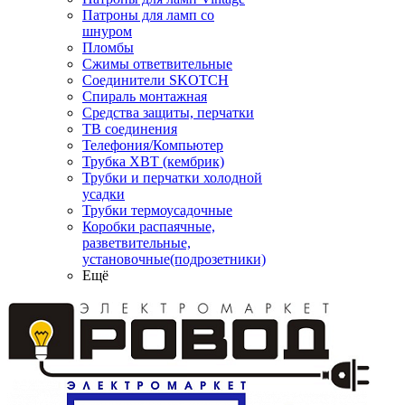
Патроны для ламп со
шнуром
Пломбы
Сжимы ответвительные
Соединители SKOTCH
Спираль монтажная
Средства защиты, перчатки
ТВ соединения
Телефония/Компьютер
Трубка ХВТ (кембрик)
Трубки и перчатки холодной
усадки
Трубки термоусадочные
Коробки распаячные,
разветвительные,
установочные(подрозетники)
Ещё