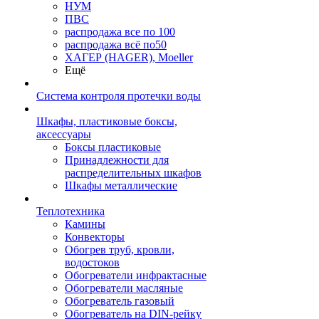
НУМ
ПВС
распродажа все по 100
распродажа всё по50
ХАГЕР (HAGER), Moeller
Ещё
Система контроля протечки воды
Шкафы, пластиковые боксы,
аксессуары
Боксы пластиковые
Принадлежности для
распределительных шкафов
Шкафы металлические
Теплотехника
Камины
Конвекторы
Обогрев труб, кровли,
водостоков
Обогреватели инфрактасные
Обогреватели масляные
Обогреватель газовый
Обогреватель на DIN-рейку