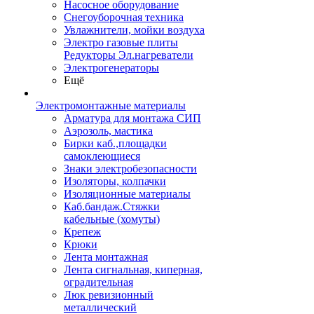
Насосное оборудование
Снегоуборочная техника
Увлажнители, мойки воздуха
Электро газовые плиты
Редукторы Эл.нагреватели
Электрогенераторы
Ещё
Электромонтажные материалы
Арматура для монтажа СИП
Аэрозоль, мастика
Бирки каб.,площадки
самоклеющиеся
Знаки электробезопасности
Изоляторы, колпачки
Изоляционные материалы
Каб.бандаж.Стяжки
кабельные (хомуты)
Крепеж
Крюки
Лента монтажная
Лента сигнальная, киперная,
оградительная
Люк ревизионный
металлический