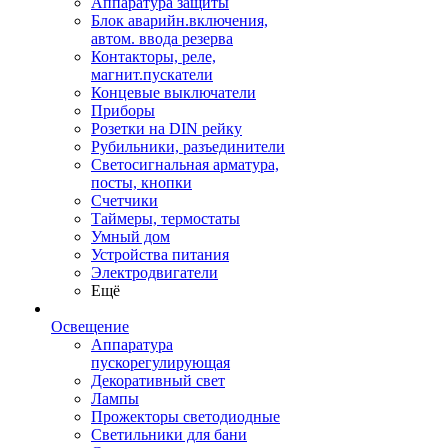
Аппаратура защиты
Блок аварийн.включения,
автом. ввода резерва
Контакторы, реле,
магнит.пускатели
Концевые выключатели
Приборы
Розетки на DIN рейку
Рубильники, разъединители
Светосигнальная арматура,
посты, кнопки
Счетчики
Таймеры, термостаты
Умный дом
Устройства питания
Электродвигатели
Ещё
Освещение
Аппаратура
пускорегулирующая
Декоративный свет
Лампы
Прожекторы светодиодные
Светильники для бани