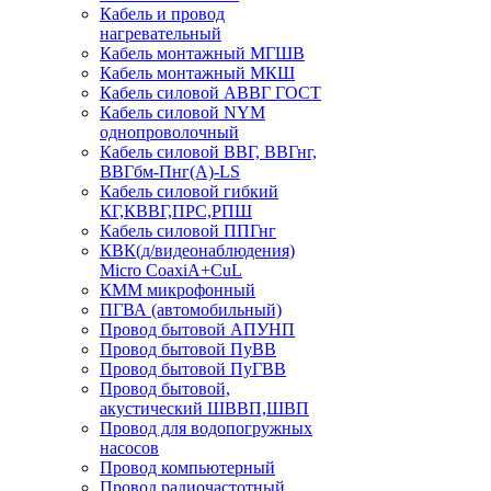
Кабель и провод
нагревательный
Кабель монтажный МГШВ
Кабель монтажный МКШ
Кабель силовой АВВГ ГОСТ
Кабель силовой NYM
однопроволочный
Кабель силовой ВВГ, ВВГнг,
ВВГбм-Пнг(А)-LS
Кабель силовой гибкий
КГ,КВВГ,ПРС,РПШ
Кабель силовой ППГнг
КВК(д/видеонаблюдения)
Micro CoaxiA+CuL
КММ микрофонный
ПГВА (автомобильный)
Провод бытовой АПУНП
Провод бытовой ПуВВ
Провод бытовой ПуГВВ
Провод бытовой,
акустический ШВВП,ШВП
Провод для водопогружных
насосов
Провод компьютерный
Провод радиочастотный