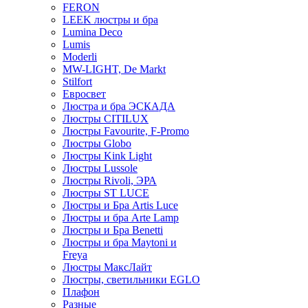
FERON
LEEK люстры и бра
Lumina Deco
Lumis
Moderli
MW-LIGHT, De Markt
Stilfort
Евросвет
Люстра и бра ЭСКАДА
Люстры CITILUX
Люстры Favourite, F-Promo
Люстры Globo
Люстры Kink Light
Люстры Lussole
Люстры Rivoli, ЭРА
Люстры ST LUCE
Люстры и Бра Artis Luce
Люстры и бра Arte Lamp
Люстры и Бра Benetti
Люстры и бра Maytoni и
Freya
Люстры МаксЛайт
Люстры, светильники EGLO
Плафон
Разные