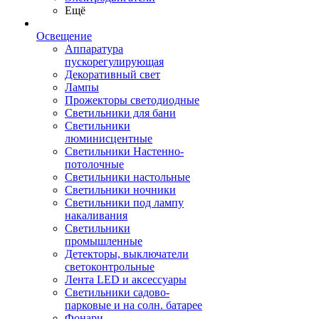
Ещё
Освещение
Аппаратура
пускорегулирующая
Декоративный свет
Лампы
Прожекторы светодиодные
Светильники для бани
Светильники
люминисцентные
Светильники Настенно-
потолочные
Светильники настольные
Светильники ночники
Светильники под лампу
накаливания
Светильники
промышленные
Детекторы, выключатели
светоконтрольные
Лента LED и аксессуары
Светильники садово-
парковые и на солн. батарее
Фонари