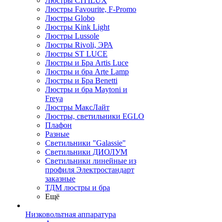
Люстры CITILUX
Люстры Favourite, F-Promo
Люстры Globo
Люстры Kink Light
Люстры Lussole
Люстры Rivoli, ЭРА
Люстры ST LUCE
Люстры и Бра Artis Luce
Люстры и бра Arte Lamp
Люстры и Бра Benetti
Люстры и бра Maytoni и
Freya
Люстры МаксЛайт
Люстры, светильники EGLO
Плафон
Разные
Светильники "Galassie"
Светильники ДИОЛУМ
Светильники линейные из
профиля Электростандарт
заказные
ТДМ люстры и бра
Ещё
Низковольтная аппаратура