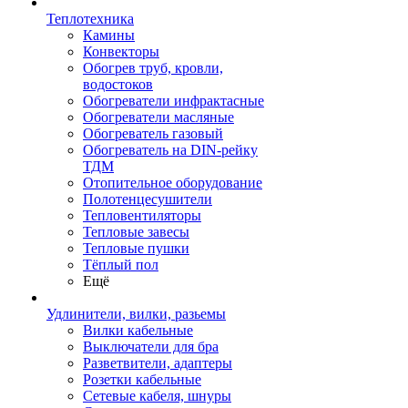
Теплотехника
Камины
Конвекторы
Обогрев труб, кровли,
водостоков
Обогреватели инфрактасные
Обогреватели масляные
Обогреватель газовый
Обогреватель на DIN-рейку
ТДМ
Отопительное оборудование
Полотенцесушители
Тепловентиляторы
Тепловые завесы
Тепловые пушки
Тёплый пол
Ещё
Удлинители, вилки, разьемы
Вилки кабельные
Выключатели для бра
Разветвители, адаптеры
Розетки кабельные
Сетевые кабеля, шнуры