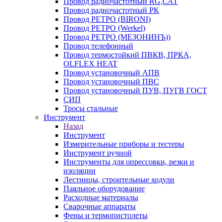
Провод радиочастотный RG,САТ
Провод радиочастотный РК
Провод РЕТРО (BIRONI)
Провод РЕТРО (Werkel)
Провод РЕТРО (МЕЗОНИНЪ))
Провод телефонный
Провод термостойкий ПВКВ, ПРКА,
OLFLEX HEAT
Провод установочный АПВ
Провод установочный ПВС
Провод установочный ПУВ, ПУГВ ГОСТ
СИП
Тросы стальные
Инструмент
Назад
Инструмент
Измерительные приборы и тестеры
Инструмент ручной
Инструменты для опрессовки, резки и
изоляции
Лестницы, строительные ходули
Паяльное оборудование
Расходные материалы
Сварочные аппараты
Фены и термопистолеты