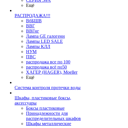
СЕРИЯ ЭРА
Ещё
РАСПРОДАЖА!!!
ВбБШВ
ВВГ
ВВГнг
Лампа GE галогенн
Лампы LED SALE
Лампы КЛЛ
НУМ
ПВС
распродажа все по 100
распродажа всё по50
ХАГЕР (HAGER), Moeller
Ещё
Система контроля протечки воды
Шкафы, пластиковые боксы,
аксессуары
Боксы пластиковые
Принадлежности для
распределительных шкафов
Шкафы металлические