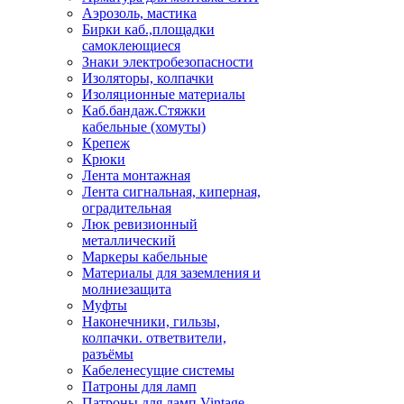
Аэрозоль, мастика
Бирки каб.,площадки
самоклеющиеся
Знаки электробезопасности
Изоляторы, колпачки
Изоляционные материалы
Каб.бандаж.Стяжки
кабельные (хомуты)
Крепеж
Крюки
Лента монтажная
Лента сигнальная, киперная,
оградительная
Люк ревизионный
металлический
Маркеры кабельные
Материалы для заземления и
молниезащита
Муфты
Наконечники, гильзы,
колпачки. ответвители,
разъёмы
Кабеленесущие системы
Патроны для ламп
Патроны для ламп Vintage