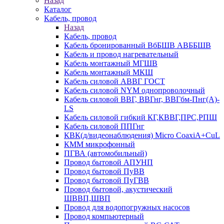
Назад
Каталог
Кабель, провод
Назад
Кабель, провод
Кабель бронированный ВбБШВ АВББШВ
Кабель и провод нагревательный
Кабель монтажный МГШВ
Кабель монтажный МКШ
Кабель силовой АВВГ ГОСТ
Кабель силовой NYM однопроволочный
Кабель силовой ВВГ, ВВГнг, ВВГбм-Пнг(А)-
LS
Кабель силовой гибкий КГ,КВВГ,ПРС,РПШ
Кабель силовой ППГнг
КВК(д/видеонаблюдения) Micro CoaxiA+CuL
КММ микрофонный
ПГВА (автомобильный)
Провод бытовой АПУНП
Провод бытовой ПуВВ
Провод бытовой ПуГВВ
Провод бытовой, акустический
ШВВП,ШВП
Провод для водопогружных насосов
Провод компьютерный