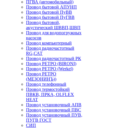
ПГВА (автомобильный)
Провод бытовой АПУНП
Провод бытовой ПуВВ
Провод бытовой ПуГВВ
Провод бытовой,
акустический ШВВП,ШВП
Провод для водопогружных
насосов
Провод компьютерный
Провод радиочастотный
RG,САТ
Провод радиочастотный РК
Провод РЕТРО (BIRONI)
Провод РЕТРО (Werkel)
Провод РЕТРО
(МЕЗОНИНЪ))
Провод телефонный
Провод термостойкий
ПВКВ, ПРКА, OLFLEX
HEAT
Провод установочный АПВ
Провод установочный ПВС
Провод установочный ПУВ,
ПУГВ ГОСТ
СИП