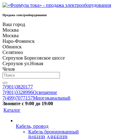
Продажа электрооборудования
Ваш город
Москва
Москва
Наро-Фоминск
Обнинск
Селятино
Серпухов Борисовское шоссе
Серпухов ул.Новая
Чехов
7(901)3820177
7(901)3328996
Освещение
7(499)7077157
Многоканальный
Звоните с 9:00 до 19:00
Каталог
Кабель, провод
Кабель бронированный
ВбБШВ АВББШВ