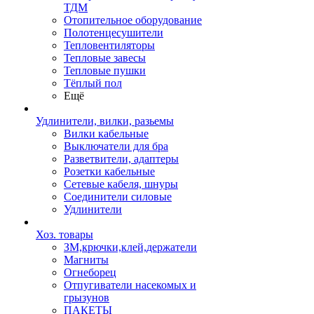
ТДМ
Отопительное оборудование
Полотенцесушители
Тепловентиляторы
Тепловые завесы
Тепловые пушки
Тёплый пол
Ещё
Удлинители, вилки, разьемы
Вилки кабельные
Выключатели для бра
Разветвители, адаптеры
Розетки кабельные
Сетевые кабеля, шнуры
Соединители силовые
Удлинители
Хоз. товары
ЗМ,крючки,клей,держатели
Магниты
Огнеборец
Отпугиватели насекомых и
грызунов
ПАКЕТЫ