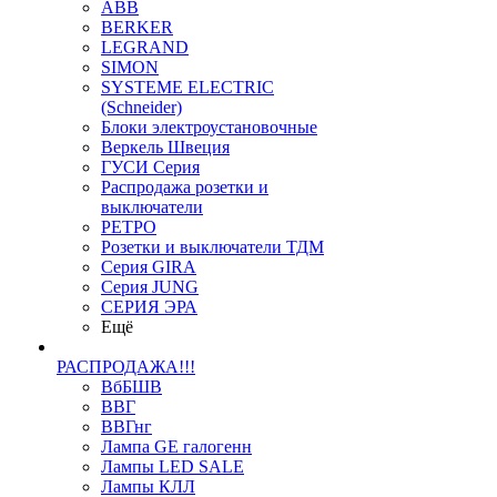
ABB
BERKER
LEGRAND
SIMON
SYSTEME ELECTRIC
(Schneider)
Блоки электроустановочные
Веркель Швеция
ГУСИ Серия
Распродажа розетки и
выключатели
РЕТРО
Розетки и выключатели ТДМ
Серия GIRA
Серия JUNG
СЕРИЯ ЭРА
Ещё
РАСПРОДАЖА!!!
ВбБШВ
ВВГ
ВВГнг
Лампа GE галогенн
Лампы LED SALE
Лампы КЛЛ