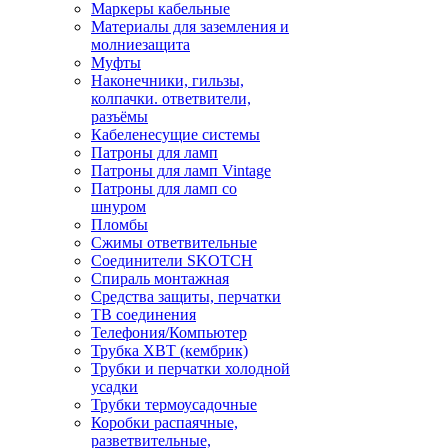
Маркеры кабельные
Материалы для заземления и
молниезащита
Муфты
Наконечники, гильзы,
колпачки. ответвители,
разъёмы
Кабеленесущие системы
Патроны для ламп
Патроны для ламп Vintage
Патроны для ламп со
шнуром
Пломбы
Сжимы ответвительные
Соединители SKOTCH
Спираль монтажная
Средства защиты, перчатки
ТВ соединения
Телефония/Компьютер
Трубка ХВТ (кембрик)
Трубки и перчатки холодной
усадки
Трубки термоусадочные
Коробки распаячные,
разветвительные,