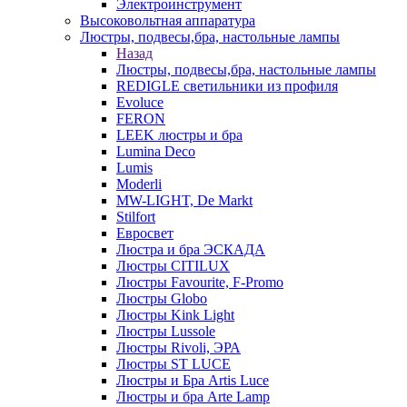
Электроинструмент
Высоковольтная аппаратура
Люстры, подвесы,бра, настольные лампы
Назад
Люстры, подвесы,бра, настольные лампы
REDIGLE светильники из профиля
Evoluce
FERON
LEEK люстры и бра
Lumina Deco
Lumis
Moderli
MW-LIGHT, De Markt
Stilfort
Евросвет
Люстра и бра ЭСКАДА
Люстры CITILUX
Люстры Favourite, F-Promo
Люстры Globo
Люстры Kink Light
Люстры Lussole
Люстры Rivoli, ЭРА
Люстры ST LUCE
Люстры и Бра Artis Luce
Люстры и бра Arte Lamp