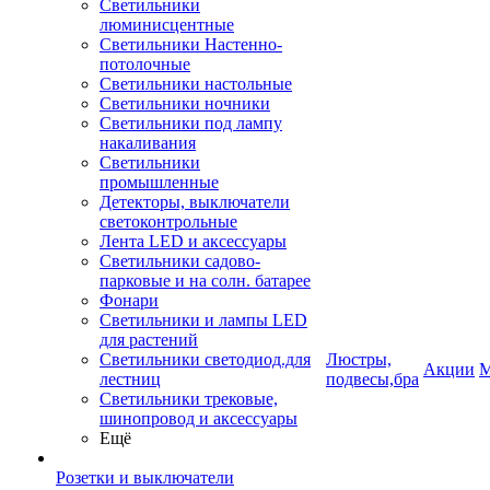
Светильники
люминисцентные
Светильники Настенно-
потолочные
Светильники настольные
Светильники ночники
Светильники под лампу
накаливания
Светильники
промышленные
Детекторы, выключатели
светоконтрольные
Лента LED и аксессуары
Светильники садово-
парковые и на солн. батарее
Фонари
Светильники и лампы LED
для растений
Светильники светодиод.для
Люстры,
Акции
М
лестниц
подвесы,бра
Светильники трековые,
шинопровод и аксессуары
Ещё
Розетки и выключатели