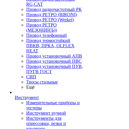
RG,САТ
Провод радиочастотный РК
Провод РЕТРО (BIRONI)
Провод РЕТРО (Werkel)
Провод РЕТРО
(МЕЗОНИНЪ))
Провод телефонный
Провод термостойкий
ПВКВ, ПРКА, OLFLEX
HEAT
Провод установочный АПВ
Провод установочный ПВС
Провод установочный ПУВ,
ПУГВ ГОСТ
СИП
Тросы стальные
Ещё
Инструмент
Измерительные приборы и
тестеры
Инструмент ручной
Инструменты для
опрессовки, резки и
изоляции