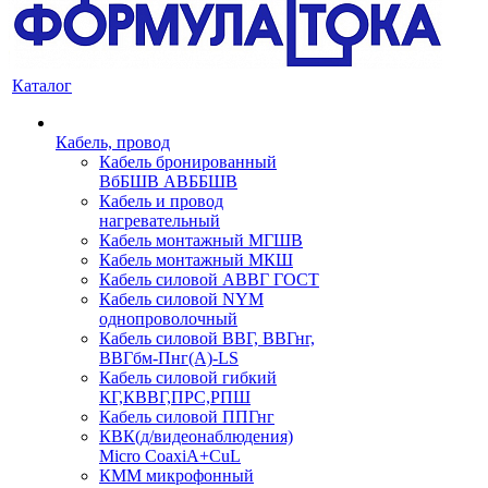
Каталог
Кабель, провод
Кабель бронированный
ВбБШВ АВББШВ
Кабель и провод
нагревательный
Кабель монтажный МГШВ
Кабель монтажный МКШ
Кабель силовой АВВГ ГОСТ
Кабель силовой NYM
однопроволочный
Кабель силовой ВВГ, ВВГнг,
ВВГбм-Пнг(А)-LS
Кабель силовой гибкий
КГ,КВВГ,ПРС,РПШ
Кабель силовой ППГнг
КВК(д/видеонаблюдения)
Micro CoaxiA+CuL
КММ микрофонный