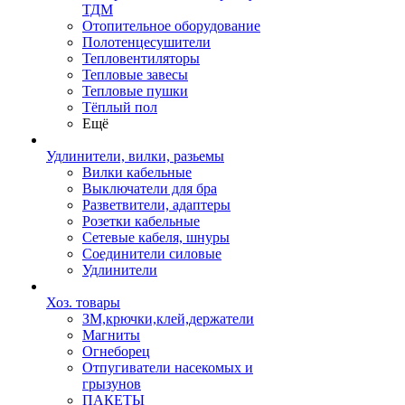
ТДМ
Отопительное оборудование
Полотенцесушители
Тепловентиляторы
Тепловые завесы
Тепловые пушки
Тёплый пол
Ещё
Удлинители, вилки, разьемы
Вилки кабельные
Выключатели для бра
Разветвители, адаптеры
Розетки кабельные
Сетевые кабеля, шнуры
Соединители силовые
Удлинители
Хоз. товары
ЗМ,крючки,клей,держатели
Магниты
Огнеборец
Отпугиватели насекомых и
грызунов
ПАКЕТЫ