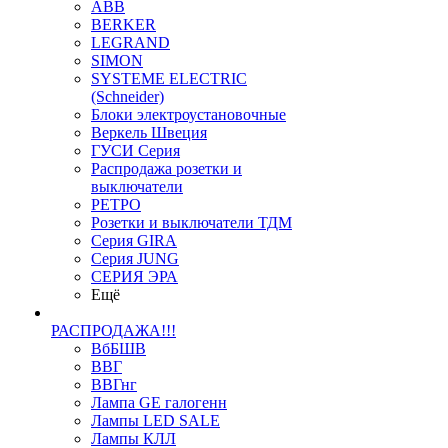
ABB
BERKER
LEGRAND
SIMON
SYSTEME ELECTRIC
(Schneider)
Блоки электроустановочные
Веркель Швеция
ГУСИ Серия
Распродажа розетки и
выключатели
РЕТРО
Розетки и выключатели ТДМ
Серия GIRA
Серия JUNG
СЕРИЯ ЭРА
Ещё
РАСПРОДАЖА!!!
ВбБШВ
ВВГ
ВВГнг
Лампа GE галогенн
Лампы LED SALE
Лампы КЛЛ