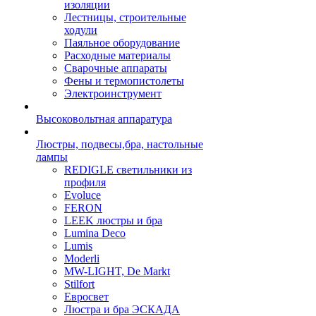
изоляции
Лестницы, строительные
ходули
Паяльное оборудование
Расходные материалы
Сварочные аппараты
Фены и термопистолеты
Электроинструмент
Высоковольтная аппаратура
Люстры, подвесы,бра, настольные
лампы
REDIGLE светильники из
профиля
Evoluce
FERON
LEEK люстры и бра
Lumina Deco
Lumis
Moderli
MW-LIGHT, De Markt
Stilfort
Евросвет
Люстра и бра ЭСКАДА