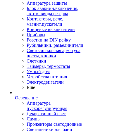
Аппаратура защиты
Блок аварийн.включения,
автом. ввода резерва
Контакторы, реле,
магнит.пускатели
Концевые выключатели
Приборы
Розетки на DIN рейку
Рубильники, разъединители
Светосигнальная арматура,
посты, кнопки
Счетчики
Таймеры, термостаты
Умный дом
Устройства питания
Электродвигатели
Ещё
Освещение
Аппаратура
пускорегулирующая
Декоративный свет
Лампы
Прожекторы светодиодные
Светильники для бани