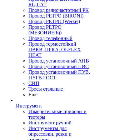
RG,САТ
Провод радиочастотный РК
Провод РЕТРО (BIRONI)
Провод РЕТРО (Werkel)
Провод РЕТРО
(МЕЗОНИНЪ))
Провод телефонный
Провод термостойкий
ПВКВ, ПРКА, OLFLEX
HEAT
Провод установочный АПВ
Провод установочный ПВС
Провод установочный ПУВ,
ПУГВ ГОСТ
СИП
Тросы стальные
Ещё
Инструмент
Измерительные приборы и
тестеры
Инструмент ручной
Инструменты для
опрессовки, резки и
изоляции