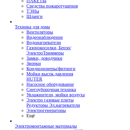
ПАКЕТЫ
Средства пожаротушения
ТЭНы
Шланги
Техника для дома
Вентиляторы
Видеонаблюдение
Водонагреватели
Газонокосилки, Бензо/
ЭлектроТриммеры
Замки, доводчики
Звонки
Кондиционеры/фитинги
Мойки высок.давления
HUTER
Насосное оборудование
Снегоуборочная техника
Увлажнители, мойки воздуха
Электро газовые плиты
Редукторы Эл.нагреватели
Электрогенераторы
Ещё
Электромонтажные материалы