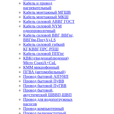
Кабель и провод
нагревательный
Кабель монтажный МГШВ
Кабель монтажный МКШ
Кабель силовой АВВГ ГОСТ
Кабель силовой NYM
однопроволочный
Кабель силовой ВВГ, ВВГнг,
ВВГбм-Пнг(А)-LS
Кабель силовой гибкий
КГ,КВВГ,ПРС,РПШ
Кабель силовой ППГнг
КВК(д/видеонаблюдения)
Micro CoaxiA+CuL
КММ микрофонный
ПГВА (автомобильный)
Провод бытовой АПУНП
Провод бытовой ПуВВ
Провод бытовой ПуГВВ
Провод бытовой,
акустический ШВВП,ШВП
Провод для водопогружных
насосов
Провод компьютерный
Провод радиочастотный