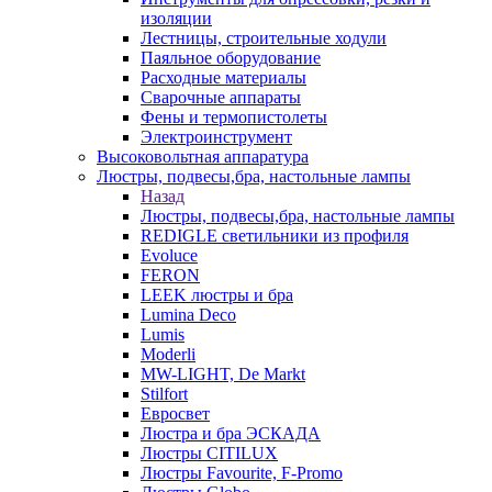
изоляции
Лестницы, строительные ходули
Паяльное оборудование
Расходные материалы
Сварочные аппараты
Фены и термопистолеты
Электроинструмент
Высоковольтная аппаратура
Люстры, подвесы,бра, настольные лампы
Назад
Люстры, подвесы,бра, настольные лампы
REDIGLE светильники из профиля
Evoluce
FERON
LEEK люстры и бра
Lumina Deco
Lumis
Moderli
MW-LIGHT, De Markt
Stilfort
Евросвет
Люстра и бра ЭСКАДА
Люстры CITILUX
Люстры Favourite, F-Promo