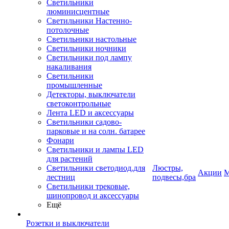
Светильники
люминисцентные
Светильники Настенно-
потолочные
Светильники настольные
Светильники ночники
Светильники под лампу
накаливания
Светильники
промышленные
Детекторы, выключатели
светоконтрольные
Лента LED и аксессуары
Светильники садово-
парковые и на солн. батарее
Фонари
Светильники и лампы LED
для растений
Светильники светодиод.для
Люстры,
Акции
М
лестниц
подвесы,бра
Светильники трековые,
шинопровод и аксессуары
Ещё
Розетки и выключатели