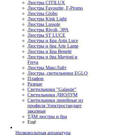
Люстры CITILUX
Люстры Favourite, F-Promo
Люстры Globo
Люстры Kink Light
Люстры Lussole
Люстры Rivoli, ЭРА
Люстры ST LUCE
Люстры и Бра Artis Luce
Люстры и бра Arte Lamp
Люстры и Бра Benetti
Люстры и бра Maytoni и
Freya
Люстры МаксЛайт
Люстры, светильники EGLO
Плафон
Разные
Светильники "Galassie"
Светильники ДИОЛУМ
Светильники линейные из
профиля Электростандарт
заказные
ТДМ люстры и бра
Ещё
Низковольтная аппаратура