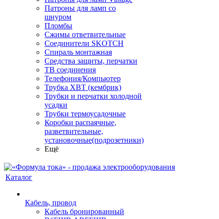
Патроны для ламп со
шнуром
Пломбы
Сжимы ответвительные
Соединители SKOTCH
Спираль монтажная
Средства защиты, перчатки
ТВ соединения
Телефония/Компьютер
Трубка ХВТ (кембрик)
Трубки и перчатки холодной
усадки
Трубки термоусадочные
Коробки распаячные,
разветвительные,
установочные(подрозетники)
Ещё
Каталог
Кабель, провод
Кабель бронированный