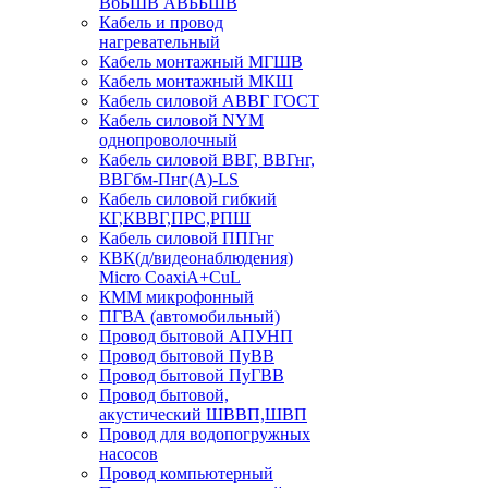
ВбБШВ АВББШВ
Кабель и провод
нагревательный
Кабель монтажный МГШВ
Кабель монтажный МКШ
Кабель силовой АВВГ ГОСТ
Кабель силовой NYM
однопроволочный
Кабель силовой ВВГ, ВВГнг,
ВВГбм-Пнг(А)-LS
Кабель силовой гибкий
КГ,КВВГ,ПРС,РПШ
Кабель силовой ППГнг
КВК(д/видеонаблюдения)
Micro CoaxiA+CuL
КММ микрофонный
ПГВА (автомобильный)
Провод бытовой АПУНП
Провод бытовой ПуВВ
Провод бытовой ПуГВВ
Провод бытовой,
акустический ШВВП,ШВП
Провод для водопогружных
насосов
Провод компьютерный