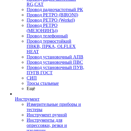
RG,САТ
Провод радиочастотный РК
Провод РЕТРО (BIRONI)
Провод РЕТРО (Werkel)
Провод РЕТРО
(МЕЗОНИНЪ))
Провод телефонный
Провод термостойкий
ПВКВ, ПРКА, OLFLEX
HEAT
Провод установочный АПВ
Провод установочный ПВС
Провод установочный ПУВ,
ПУГВ ГОСТ
СИП
Тросы стальные
Ещё
Инструмент
Измерительные приборы и
тестеры
Инструмент ручной
Инструменты для
опрессовки, резки и
изоляции