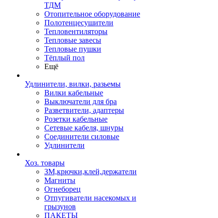
ТДМ
Отопительное оборудование
Полотенцесушители
Тепловентиляторы
Тепловые завесы
Тепловые пушки
Тёплый пол
Ещё
Удлинители, вилки, разьемы
Вилки кабельные
Выключатели для бра
Разветвители, адаптеры
Розетки кабельные
Сетевые кабеля, шнуры
Соединители силовые
Удлинители
Хоз. товары
ЗМ,крючки,клей,держатели
Магниты
Огнеборец
Отпугиватели насекомых и
грызунов
ПАКЕТЫ