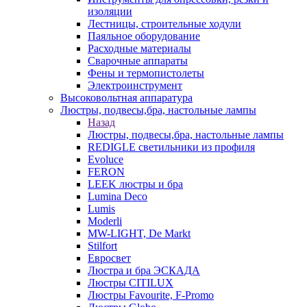
изоляции
Лестницы, строительные ходули
Паяльное оборудование
Расходные материалы
Сварочные аппараты
Фены и термопистолеты
Электроинструмент
Высоковольтная аппаратура
Люстры, подвесы,бра, настольные лампы
Назад
Люстры, подвесы,бра, настольные лампы
REDIGLE светильники из профиля
Evoluce
FERON
LEEK люстры и бра
Lumina Deco
Lumis
Moderli
MW-LIGHT, De Markt
Stilfort
Евросвет
Люстра и бра ЭСКАДА
Люстры CITILUX
Люстры Favourite, F-Promo