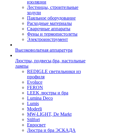
изоляции
Лестницы, строительные
ходули
Паяльное оборудование
Расходные материалы
Сварочные аппараты
Фены и термопистолеты
Электроинструмент
Высоковольтная аппаратура
Люстры, подвесы,бра, настольные
лампы
REDIGLE светильники из
профиля
Evoluce
FERON
LEEK люстры и бра
Lumina Deco
Lumis
Moderli
MW-LIGHT, De Markt
Stilfort
Евросвет
Люстра и бра ЭСКАДА