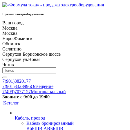
Продажа электрооборудования
Ваш город
Москва
Москва
Наро-Фоминск
Обнинск
Селятино
Серпухов Борисовское шоссе
Серпухов ул.Новая
Чехов
7(901)3820177
7(901)3328996
Освещение
7(499)7077157
Многоканальный
Звоните с 9:00 до 19:00
Каталог
Кабель, провод
Кабель бронированный
ВбБШВ АВББШВ