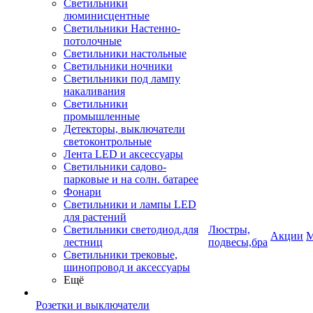
Светильники
люминисцентные
Светильники Настенно-
потолочные
Светильники настольные
Светильники ночники
Светильники под лампу
накаливания
Светильники
промышленные
Детекторы, выключатели
светоконтрольные
Лента LED и аксессуары
Светильники садово-
парковые и на солн. батарее
Фонари
Светильники и лампы LED
для растений
Светильники светодиод.для
Люстры,
Акции
М
лестниц
подвесы,бра
Светильники трековые,
шинопровод и аксессуары
Ещё
Розетки и выключатели