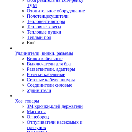
Обогреватель на DIN-рейку
ТДМ
Отопительное оборудование
Полотенцесушители
Тепловентиляторы
Тепловые завесы
Тепловые пушки
Тёплый пол
Ещё
Удлинители, вилки, разьемы
Вилки кабельные
Выключатели для бра
Разветвители, адаптеры
Розетки кабельные
Сетевые кабеля, шнуры
Соединители силовые
Удлинители
Хоз. товары
ЗМ,крючки,клей,держатели
Магниты
Огнеборец
Отпугиватели насекомых и
грызунов