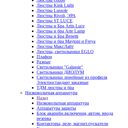
Люстры Globo
Люстры Kink Light
Люстры Lussole
Люстры Rivoli, ЭРА
Люстры ST LUCE
Люстры и Бра Artis Luce
Люстры и бра Arte Lamp
Люстры и Бра Benetti
Люстры и бра Maytoni и Freya
Люстры МаксЛайт
Люстры, светильники EGLO
Плафон
Разные
Светильники "Galassie"
Светильники ДИОЛУМ
Светильники линейные из профиля
Электростандарт заказные
ТДМ люстры и бра
Низковольтная аппаратура
Назад
Низковольтная аппаратура
Аппаратура защиты
Блок аварийн.включения, автом. ввода
резерва
Контакторы, реле, магнит.пускатели