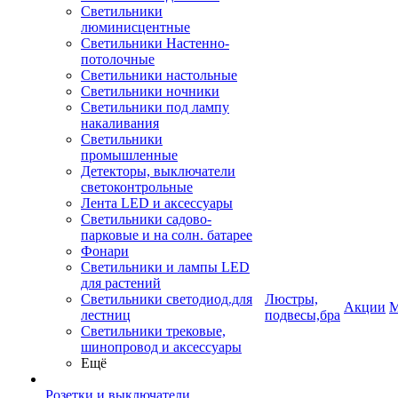
Светильники
люминисцентные
Светильники Настенно-
потолочные
Светильники настольные
Светильники ночники
Светильники под лампу
накаливания
Светильники
промышленные
Детекторы, выключатели
светоконтрольные
Лента LED и аксессуары
Светильники садово-
парковые и на солн. батарее
Фонари
Светильники и лампы LED
для растений
Светильники светодиод.для
Люстры,
Акции
М
лестниц
подвесы,бра
Светильники трековые,
шинопровод и аксессуары
Ещё
Розетки и выключатели