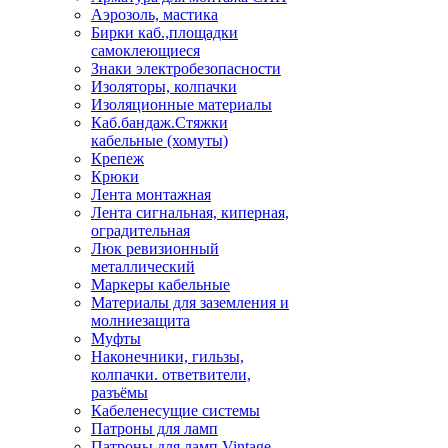
Аэрозоль, мастика
Бирки каб.,площадки
самоклеющиеся
Знаки электробезопасности
Изоляторы, колпачки
Изоляционные материалы
Каб.бандаж.Стяжки
кабельные (хомуты)
Крепеж
Крюки
Лента монтажная
Лента сигнальная, киперная,
оградительная
Люк ревизионный
металлический
Маркеры кабельные
Материалы для заземления и
молниезащита
Муфты
Наконечники, гильзы,
колпачки. ответвители,
разъёмы
Кабеленесущие системы
Патроны для ламп
Патроны для ламп Vintage