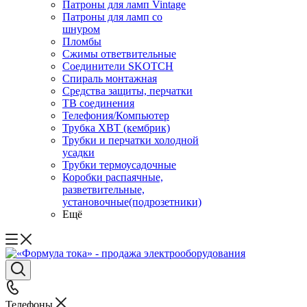
Патроны для ламп Vintage
Патроны для ламп со
шнуром
Пломбы
Сжимы ответвительные
Соединители SKOTCH
Спираль монтажная
Средства защиты, перчатки
ТВ соединения
Телефония/Компьютер
Трубка ХВТ (кембрик)
Трубки и перчатки холодной
усадки
Трубки термоусадочные
Коробки распаячные,
разветвительные,
установочные(подрозетники)
Ещё
Телефоны