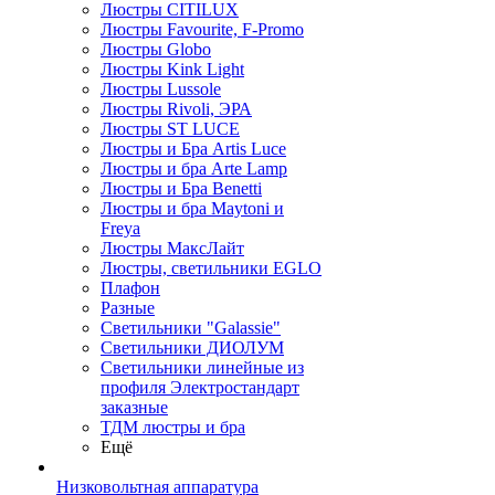
Люстры CITILUX
Люстры Favourite, F-Promo
Люстры Globo
Люстры Kink Light
Люстры Lussole
Люстры Rivoli, ЭРА
Люстры ST LUCE
Люстры и Бра Artis Luce
Люстры и бра Arte Lamp
Люстры и Бра Benetti
Люстры и бра Maytoni и
Freya
Люстры МаксЛайт
Люстры, светильники EGLO
Плафон
Разные
Светильники "Galassie"
Светильники ДИОЛУМ
Светильники линейные из
профиля Электростандарт
заказные
ТДМ люстры и бра
Ещё
Низковольтная аппаратура