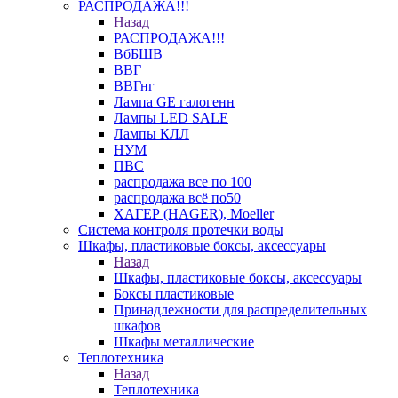
РАСПРОДАЖА!!!
Назад
РАСПРОДАЖА!!!
ВбБШВ
ВВГ
ВВГнг
Лампа GE галогенн
Лампы LED SALE
Лампы КЛЛ
НУМ
ПВС
распродажа все по 100
распродажа всё по50
ХАГЕР (HAGER), Moeller
Система контроля протечки воды
Шкафы, пластиковые боксы, аксессуары
Назад
Шкафы, пластиковые боксы, аксессуары
Боксы пластиковые
Принадлежности для распределительных
шкафов
Шкафы металлические
Теплотехника
Назад
Теплотехника