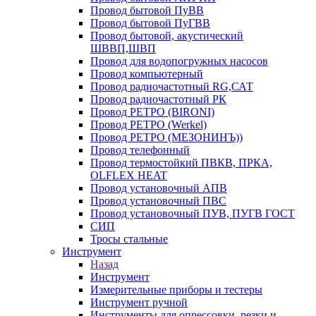
Провод бытовой ПуВВ
Провод бытовой ПуГВВ
Провод бытовой, акустический
ШВВП,ШВП
Провод для водопогружных насосов
Провод компьютерный
Провод радиочастотный RG,САТ
Провод радиочастотный РК
Провод РЕТРО (BIRONI)
Провод РЕТРО (Werkel)
Провод РЕТРО (МЕЗОНИНЪ))
Провод телефонный
Провод термостойкий ПВКВ, ПРКА,
OLFLEX HEAT
Провод установочный АПВ
Провод установочный ПВС
Провод установочный ПУВ, ПУГВ ГОСТ
СИП
Тросы стальные
Инструмент
Назад
Инструмент
Измерительные приборы и тестеры
Инструмент ручной
Инструменты для опрессовки, резки и