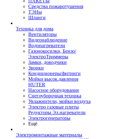
ПАКЕТЫ
Средства пожаротушения
ТЭНы
Шланги
Техника для дома
Вентиляторы
Видеонаблюдение
Водонагреватели
Газонокосилки, Бензо/
ЭлектроТриммеры
Замки, доводчики
Звонки
Кондиционеры/фитинги
Мойки высок.давления
HUTER
Насосное оборудование
Снегоуборочная техника
Увлажнители, мойки воздуха
Электро газовые плиты
Редукторы Эл.нагреватели
Электрогенераторы
Ещё
Электромонтажные материалы