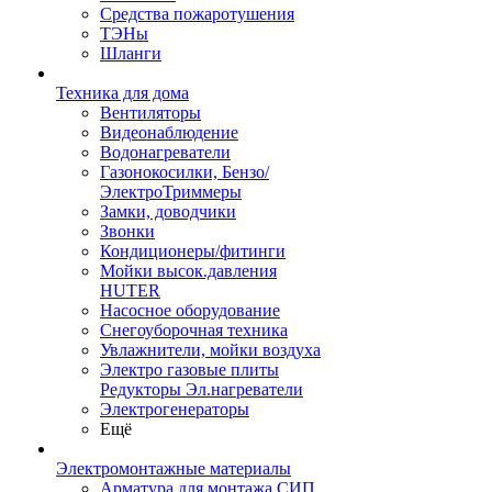
Средства пожаротушения
ТЭНы
Шланги
Техника для дома
Вентиляторы
Видеонаблюдение
Водонагреватели
Газонокосилки, Бензо/
ЭлектроТриммеры
Замки, доводчики
Звонки
Кондиционеры/фитинги
Мойки высок.давления
HUTER
Насосное оборудование
Снегоуборочная техника
Увлажнители, мойки воздуха
Электро газовые плиты
Редукторы Эл.нагреватели
Электрогенераторы
Ещё
Электромонтажные материалы
Арматура для монтажа СИП