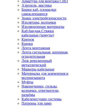
Арматура для монтажа СИП
Аэрозоль, мастика
Бирки каб.,площадки
самоклеющиеся
Знаки электробезопасности
Изоляторы, колпачки
Изоляционные материалы
Каб.бандаж.Стяжки
кабельные (хомуты)
Крепеж
Крюки
Лента монтажная
Лента сигнальная, киперная,
оградительная
Люк ревизионный
металлический
Маркеры кабельные
Материалы для заземления и
молниезащита
Муфты
Наконечники, гильзы,
колпачки. ответвители,
разъёмы
Кабеленесущие системы
Патроны для ламп