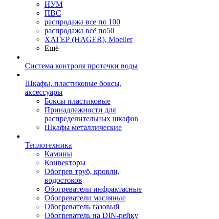
НУМ
ПВС
распродажа все по 100
распродажа всё по50
ХАГЕР (HAGER), Moeller
Ещё
Система контроля протечки воды
Шкафы, пластиковые боксы,
аксессуары
Боксы пластиковые
Принадлежности для
распределительных шкафов
Шкафы металлические
Теплотехника
Камины
Конвекторы
Обогрев труб, кровли,
водостоков
Обогреватели инфрактасные
Обогреватели масляные
Обогреватель газовый
Обогреватель на DIN-рейку