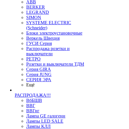
ABB
BERKER
LEGRAND
SIMON
SYSTEME ELECTRIC
(Schneider)
Блоки электроустановочные
Веркель Швеция
ГУСИ Серия
Распродажа розетки и
выключатели
РЕТРО
Розетки и выключатели ТДМ
Серия GIRA
Серия JUNG
СЕРИЯ ЭРА
Ещё
РАСПРОДАЖА!!!
ВбБШВ
ВВГ
ВВГнг
Лампа GE галогенн
Лампы LED SALE
Лампы КЛЛ