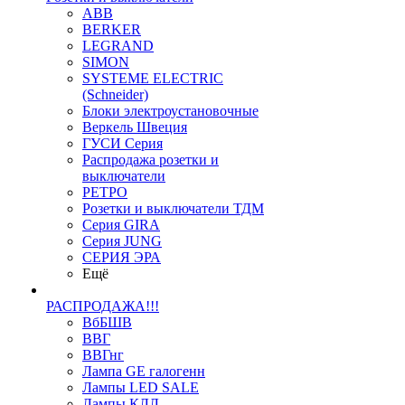
ABB
BERKER
LEGRAND
SIMON
SYSTEME ELECTRIC
(Schneider)
Блоки электроустановочные
Веркель Швеция
ГУСИ Серия
Распродажа розетки и
выключатели
РЕТРО
Розетки и выключатели ТДМ
Серия GIRA
Серия JUNG
СЕРИЯ ЭРА
Ещё
РАСПРОДАЖА!!!
ВбБШВ
ВВГ
ВВГнг
Лампа GE галогенн
Лампы LED SALE
Лампы КЛЛ