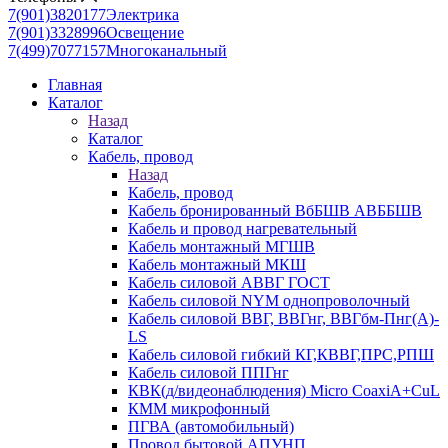
7(901)3820177
Электрика
7(901)3328996
Освещение
7(499)7077157
Многоканальный
Главная
Каталог
Назад
Каталог
Кабель, провод
Назад
Кабель, провод
Кабель бронированный ВбБШВ АВББШВ
Кабель и провод нагревательный
Кабель монтажный МГШВ
Кабель монтажный МКШ
Кабель силовой АВВГ ГОСТ
Кабель силовой NYM однопроволочный
Кабель силовой ВВГ, ВВГнг, ВВГбм-Пнг(А)-
LS
Кабель силовой гибкий КГ,КВВГ,ПРС,РПШ
Кабель силовой ППГнг
КВК(д/видеонаблюдения) Micro CoaxiA+CuL
КММ микрофонный
ПГВА (автомобильный)
Провод бытовой АПУНП