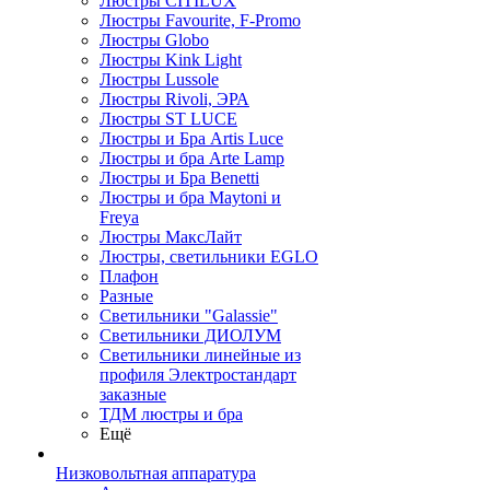
Люстры CITILUX
Люстры Favourite, F-Promo
Люстры Globo
Люстры Kink Light
Люстры Lussole
Люстры Rivoli, ЭРА
Люстры ST LUCE
Люстры и Бра Artis Luce
Люстры и бра Arte Lamp
Люстры и Бра Benetti
Люстры и бра Maytoni и
Freya
Люстры МаксЛайт
Люстры, светильники EGLO
Плафон
Разные
Светильники "Galassie"
Светильники ДИОЛУМ
Светильники линейные из
профиля Электростандарт
заказные
ТДМ люстры и бра
Ещё
Низковольтная аппаратура