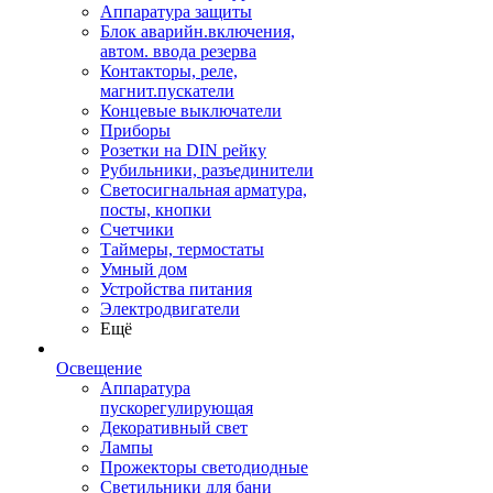
Аппаратура защиты
Блок аварийн.включения,
автом. ввода резерва
Контакторы, реле,
магнит.пускатели
Концевые выключатели
Приборы
Розетки на DIN рейку
Рубильники, разъединители
Светосигнальная арматура,
посты, кнопки
Счетчики
Таймеры, термостаты
Умный дом
Устройства питания
Электродвигатели
Ещё
Освещение
Аппаратура
пускорегулирующая
Декоративный свет
Лампы
Прожекторы светодиодные
Светильники для бани