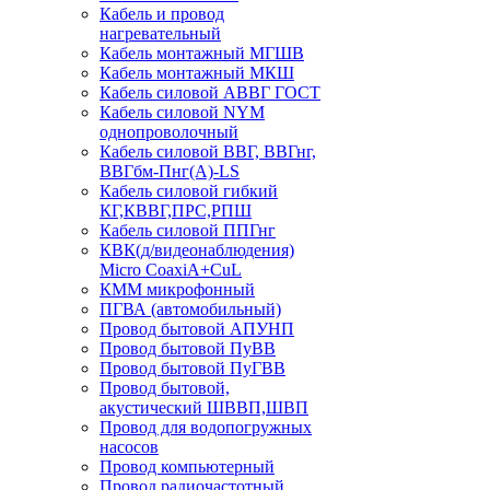
Кабель и провод
нагревательный
Кабель монтажный МГШВ
Кабель монтажный МКШ
Кабель силовой АВВГ ГОСТ
Кабель силовой NYM
однопроволочный
Кабель силовой ВВГ, ВВГнг,
ВВГбм-Пнг(А)-LS
Кабель силовой гибкий
КГ,КВВГ,ПРС,РПШ
Кабель силовой ППГнг
КВК(д/видеонаблюдения)
Micro CoaxiA+CuL
КММ микрофонный
ПГВА (автомобильный)
Провод бытовой АПУНП
Провод бытовой ПуВВ
Провод бытовой ПуГВВ
Провод бытовой,
акустический ШВВП,ШВП
Провод для водопогружных
насосов
Провод компьютерный
Провод радиочастотный