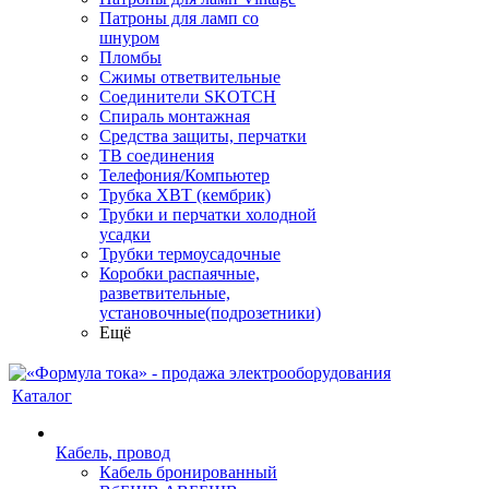
Патроны для ламп со
шнуром
Пломбы
Сжимы ответвительные
Соединители SKOTCH
Спираль монтажная
Средства защиты, перчатки
ТВ соединения
Телефония/Компьютер
Трубка ХВТ (кембрик)
Трубки и перчатки холодной
усадки
Трубки термоусадочные
Коробки распаячные,
разветвительные,
установочные(подрозетники)
Ещё
Каталог
Кабель, провод
Кабель бронированный