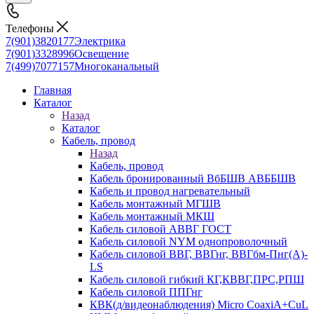
Телефоны
7(901)3820177
Электрика
7(901)3328996
Освещение
7(499)7077157
Многоканальный
Главная
Каталог
Назад
Каталог
Кабель, провод
Назад
Кабель, провод
Кабель бронированный ВбБШВ АВББШВ
Кабель и провод нагревательный
Кабель монтажный МГШВ
Кабель монтажный МКШ
Кабель силовой АВВГ ГОСТ
Кабель силовой NYM однопроволочный
Кабель силовой ВВГ, ВВГнг, ВВГбм-Пнг(А)-
LS
Кабель силовой гибкий КГ,КВВГ,ПРС,РПШ
Кабель силовой ППГнг
КВК(д/видеонаблюдения) Micro CoaxiA+CuL