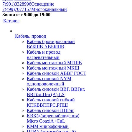
7(901)3328996
Освещение
7(499)7077157
Многоканальный
Звоните с 9:00 до 19:00
Каталог
Кабель, провод
Кабель бронированный
ВбБШВ АВББШВ
Кабель и провод
нагревательный
Кабель монтажный МГШВ
Кабель монтажный МКШ
Кабель силовой АВВГ ГОСТ
Кабель силовой NYM
однопроволочный
Кабель силовой ВВГ, ВВГнг,
ВВГбм-Пнг(А)-LS
Кабель силовой гибкий
КГ,КВВГ,ПРС,РПШ
Кабель силовой ППГнг
КВК(д/видеонаблюдения)
Micro CoaxiA+CuL
КММ микрофонный
ПГВА (автомобильный)