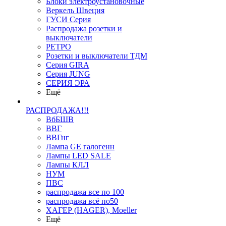
Блоки электроустановочные
Веркель Швеция
ГУСИ Серия
Распродажа розетки и
выключатели
РЕТРО
Розетки и выключатели ТДМ
Серия GIRA
Серия JUNG
СЕРИЯ ЭРА
Ещё
РАСПРОДАЖА!!!
ВбБШВ
ВВГ
ВВГнг
Лампа GE галогенн
Лампы LED SALE
Лампы КЛЛ
НУМ
ПВС
распродажа все по 100
распродажа всё по50
ХАГЕР (HAGER), Moeller
Ещё