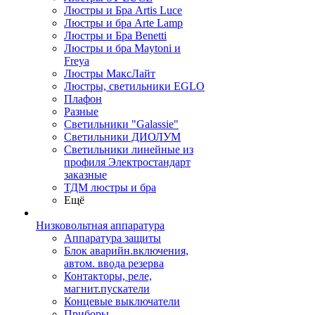
Люстры и Бра Artis Luce
Люстры и бра Arte Lamp
Люстры и Бра Benetti
Люстры и бра Maytoni и
Freya
Люстры МаксЛайт
Люстры, светильники EGLO
Плафон
Разные
Светильники "Galassie"
Светильники ДИОЛУМ
Светильники линейные из
профиля Электростандарт
заказные
ТДМ люстры и бра
Ещё
Низковольтная аппаратура
Аппаратура защиты
Блок аварийн.включения,
автом. ввода резерва
Контакторы, реле,
магнит.пускатели
Концевые выключатели
Приборы