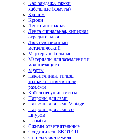
Каб.бандаж.Стяжки
кабельные (хомуты)
Крепеж
Крюки
Лента монтажная
Лента сигнальная, киперная,
оградительная
Люк ревизионный
металлический
Маркеры кабельные
Материалы для заземления и
молниезащита
Муфты
Наконечники, гильзы,
колпачки. ответвители,
разъёмы
Кабеленесущие системы
Патроны для ламп
Патроны для ламп Vintage
Патроны для ламп со
шнуром
Пломбы
Сжимы ответвительные
Соединители SKOTCH
Спираль монтажная