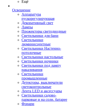
Ещё
Освещение
Аппаратура
пускорегулирующая
Декоративный свет
Лампы
Прожекторы светодиодные
Светильники для бани
Светильники
люминисцентные
Светильники Настенно-
потолочные
Светильники настольные
Светильники ночники
Светильники под лампу
накаливания
Светильники
промышленные
Детекторы, выключатели
светоконтрольные
Лента LED и аксессуары
Светильники садово-
парковые и на солн. батарее
Фонари