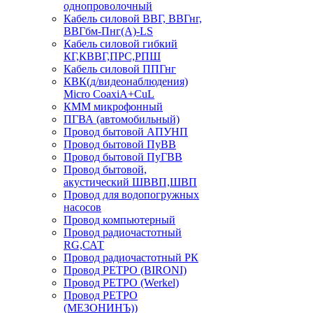
однопроволочный
Кабель силовой ВВГ, ВВГнг,
ВВГбм-Пнг(А)-LS
Кабель силовой гибкий
КГ,КВВГ,ПРС,РПШ
Кабель силовой ППГнг
КВК(д/видеонаблюдения)
Micro CoaxiA+CuL
КММ микрофонный
ПГВА (автомобильный)
Провод бытовой АПУНП
Провод бытовой ПуВВ
Провод бытовой ПуГВВ
Провод бытовой,
акустический ШВВП,ШВП
Провод для водопогружных
насосов
Провод компьютерный
Провод радиочастотный
RG,САТ
Провод радиочастотный РК
Провод РЕТРО (BIRONI)
Провод РЕТРО (Werkel)
Провод РЕТРО
(МЕЗОНИНЪ))