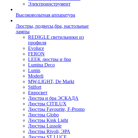
Электроинструмент
Высоковольтная аппаратура
Люстры, подвесы,бра, настольные
лампы
REDIGLE светильники из
профиля
Evoluce
FERON
LEEK люстры и бра
Lumina Deco
Lumis
Moderli
MW-LIGHT, De Markt
Stilfort
Евросвет
Люстра и бра ЭСКАДА
Люстры CITILUX
Люстры Favourite, F-Promo
Люстры Globo
Люстры Kink Light
Люстры Lussole
Люстры Rivoli, ЭРА
Люстры ST LUCE