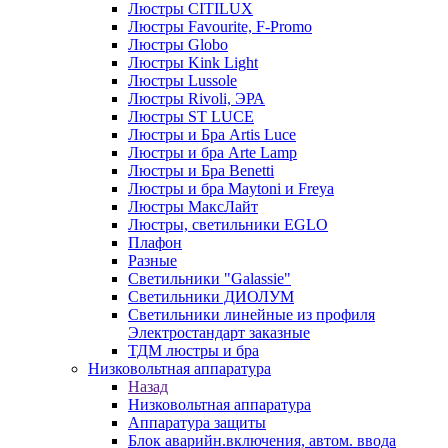
Люстры CITILUX
Люстры Favourite, F-Promo
Люстры Globo
Люстры Kink Light
Люстры Lussole
Люстры Rivoli, ЭРА
Люстры ST LUCE
Люстры и Бра Artis Luce
Люстры и бра Arte Lamp
Люстры и Бра Benetti
Люстры и бра Maytoni и Freya
Люстры МаксЛайт
Люстры, светильники EGLO
Плафон
Разные
Светильники "Galassie"
Светильники ДИОЛУМ
Светильники линейные из профиля
Электростандарт заказные
ТДМ люстры и бра
Низковольтная аппаратура
Назад
Низковольтная аппаратура
Аппаратура защиты
Блок аварийн.включения, автом. ввода