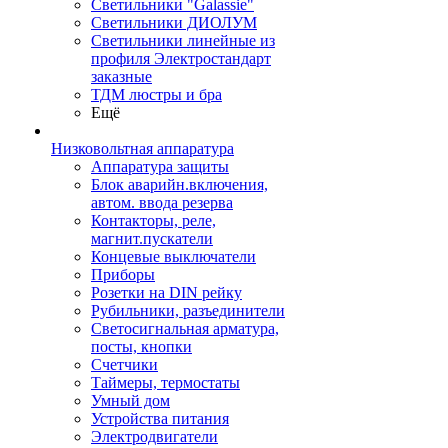
Светильники "Galassie"
Светильники ДИОЛУМ
Светильники линейные из
профиля Электростандарт
заказные
ТДМ люстры и бра
Ещё
Низковольтная аппаратура
Аппаратура защиты
Блок аварийн.включения,
автом. ввода резерва
Контакторы, реле,
магнит.пускатели
Концевые выключатели
Приборы
Розетки на DIN рейку
Рубильники, разъединители
Светосигнальная арматура,
посты, кнопки
Счетчики
Таймеры, термостаты
Умный дом
Устройства питания
Электродвигатели