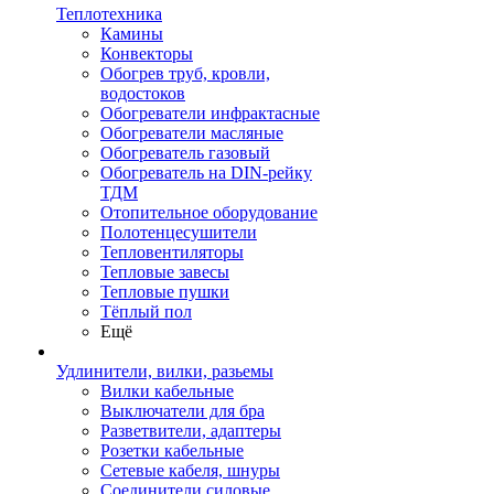
Теплотехника
Камины
Конвекторы
Обогрев труб, кровли,
водостоков
Обогреватели инфрактасные
Обогреватели масляные
Обогреватель газовый
Обогреватель на DIN-рейку
ТДМ
Отопительное оборудование
Полотенцесушители
Тепловентиляторы
Тепловые завесы
Тепловые пушки
Тёплый пол
Ещё
Удлинители, вилки, разьемы
Вилки кабельные
Выключатели для бра
Разветвители, адаптеры
Розетки кабельные
Сетевые кабеля, шнуры
Соединители силовые