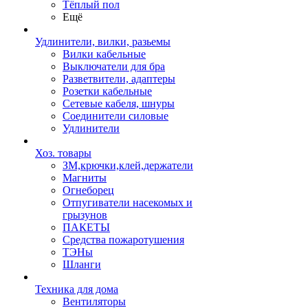
Тёплый пол
Ещё
Удлинители, вилки, разьемы
Вилки кабельные
Выключатели для бра
Разветвители, адаптеры
Розетки кабельные
Сетевые кабеля, шнуры
Соединители силовые
Удлинители
Хоз. товары
ЗМ,крючки,клей,держатели
Магниты
Огнеборец
Отпугиватели насекомых и
грызунов
ПАКЕТЫ
Средства пожаротушения
ТЭНы
Шланги
Техника для дома
Вентиляторы