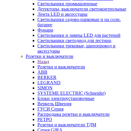
Светильники промышленные
Детекторы, выключатели светоконтрольные
Лента LED и аксессуары
Светильники садово-парковые и на солн.
батарее
Фонари
Светильники и лампы LED для растений
Светильники светодиод.для лестниц
Светильники трековые, шинопровод и
аксессуары
Розетки и выключатели
Назад
Розетки и выключатели
ABB
BERKER
LEGRAND
SIMON
SYSTEME ELECTRIC (Schneider)
Блоки электроустановочные
Веркель Швеция
ГУСИ Серия
Распродажа розетки и выключатели
РЕТРО
Розетки и выключатели ТДМ
Серия GIRA