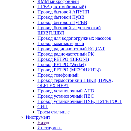
КММ микрофонный
ПГВА (автомобильный)
Провод бытовой АПУНП
Провод бытовой ПуВВ
Провод бытовой ПуГВВ
Провод бытовой, акустический
ШВВП,ШВП
Провод для водопогружных насосов
Провод компьютерный
Провод радиочастотный RG,САТ
Провод радиочастотный РК
Провод РЕТРО (BIRONI)
Провод РЕТРО (Werkel)
Провод РЕТРО (МЕЗОНИНЪ))
Провод телефонный
Провод термостойкий ПВКВ, ПРКА,
OLFLEX HEAT
Провод установочный АПВ
Провод установочный ПВС
Провод установочный ПУВ, ПУГВ ГОСТ
СИП
Тросы стальные
Инструмент
Назад
Инструмент