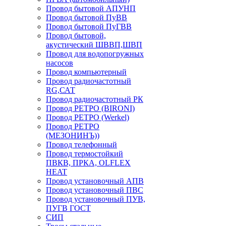
Провод бытовой АПУНП
Провод бытовой ПуВВ
Провод бытовой ПуГВВ
Провод бытовой,
акустический ШВВП,ШВП
Провод для водопогружных
насосов
Провод компьютерный
Провод радиочастотный
RG,САТ
Провод радиочастотный РК
Провод РЕТРО (BIRONI)
Провод РЕТРО (Werkel)
Провод РЕТРО
(МЕЗОНИНЪ))
Провод телефонный
Провод термостойкий
ПВКВ, ПРКА, OLFLEX
HEAT
Провод установочный АПВ
Провод установочный ПВС
Провод установочный ПУВ,
ПУГВ ГОСТ
СИП