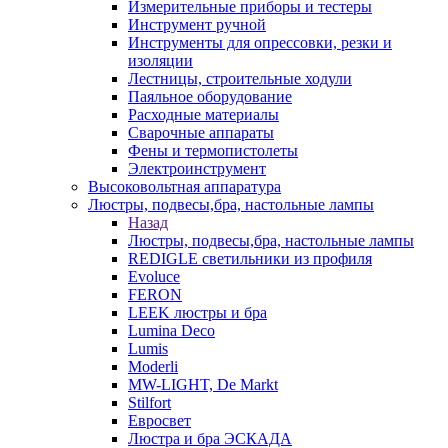
Измерительные приборы и тестеры
Инструмент ручной
Инструменты для опрессовки, резки и
изоляции
Лестницы, строительные ходули
Паяльное оборудование
Расходные материалы
Сварочные аппараты
Фены и термопистолеты
Электроинструмент
Высоковольтная аппаратура
Люстры, подвесы,бра, настольные лампы
Назад
Люстры, подвесы,бра, настольные лампы
REDIGLE светильники из профиля
Evoluce
FERON
LEEK люстры и бра
Lumina Deco
Lumis
Moderli
MW-LIGHT, De Markt
Stilfort
Евросвет
Люстра и бра ЭСКАДА