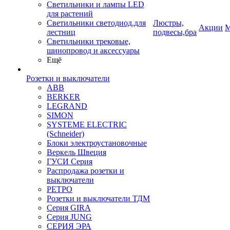
Светильники и лампы LED
для растений
Светильники светодиод.для
Люстры,
Акции
М
лестниц
подвесы,бра
Светильники трековые,
шинопровод и аксессуары
Ещё
Розетки и выключатели
ABB
BERKER
LEGRAND
SIMON
SYSTEME ELECTRIC
(Schneider)
Блоки электроустановочные
Веркель Швеция
ГУСИ Серия
Распродажа розетки и
выключатели
РЕТРО
Розетки и выключатели ТДМ
Серия GIRA
Серия JUNG
СЕРИЯ ЭРА