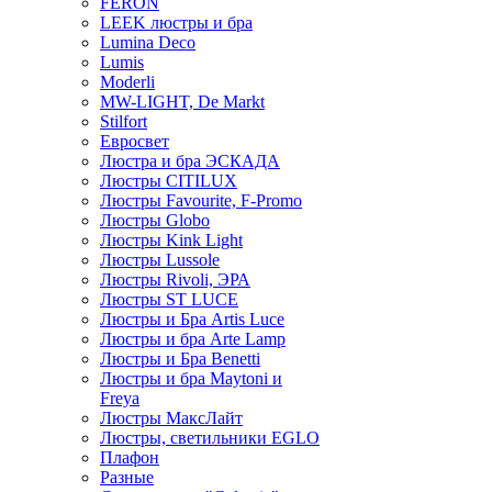
FERON
LEEK люстры и бра
Lumina Deco
Lumis
Moderli
MW-LIGHT, De Markt
Stilfort
Евросвет
Люстра и бра ЭСКАДА
Люстры CITILUX
Люстры Favourite, F-Promo
Люстры Globo
Люстры Kink Light
Люстры Lussole
Люстры Rivoli, ЭРА
Люстры ST LUCE
Люстры и Бра Artis Luce
Люстры и бра Arte Lamp
Люстры и Бра Benetti
Люстры и бра Maytoni и
Freya
Люстры МаксЛайт
Люстры, светильники EGLO
Плафон
Разные