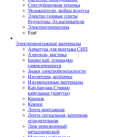
Снегоуборочная техника
Увлажнители, мойки воздуха
Электро газовые плиты
Редукторы Эл.нагреватели
Электрогенераторы
Ещё
Электромонтажные материалы
Арматура для монтажа СИП
Аэрозоль, мастика
Бирки каб.,площадки
самоклеющиеся
Знаки электробезопасности
Изоляторы, колпачки
Изоляционные материалы
Каб.бандаж.Стяжки
кабельные (хомуты)
Крепеж
Крюки
Лента монтажная
Лента сигнальная, киперная,
оградительная
Люк ревизионный
металлический