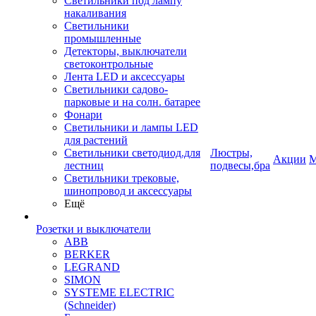
Светильники под лампу
накаливания
Светильники
промышленные
Детекторы, выключатели
светоконтрольные
Лента LED и аксессуары
Светильники садово-
парковые и на солн. батарее
Фонари
Светильники и лампы LED
для растений
Светильники светодиод.для
Люстры,
Акции
М
лестниц
подвесы,бра
Светильники трековые,
шинопровод и аксессуары
Ещё
Розетки и выключатели
ABB
BERKER
LEGRAND
SIMON
SYSTEME ELECTRIC
(Schneider)