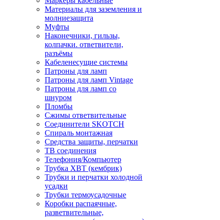
Маркеры кабельные
Материалы для заземления и
молниезащита
Муфты
Наконечники, гильзы,
колпачки. ответвители,
разъёмы
Кабеленесущие системы
Патроны для ламп
Патроны для ламп Vintage
Патроны для ламп со
шнуром
Пломбы
Сжимы ответвительные
Соединители SKOTCH
Спираль монтажная
Средства защиты, перчатки
ТВ соединения
Телефония/Компьютер
Трубка ХВТ (кембрик)
Трубки и перчатки холодной
усадки
Трубки термоусадочные
Коробки распаячные,
разветвительные,