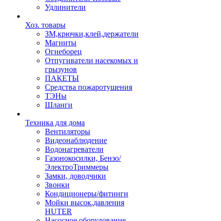
Удлинители
Хоз. товары
ЗМ,крючки,клей,держатели
Магниты
Огнеборец
Отпугиватели насекомых и
грызунов
ПАКЕТЫ
Средства пожаротушения
ТЭНы
Шланги
Техника для дома
Вентиляторы
Видеонаблюдение
Водонагреватели
Газонокосилки, Бензо/
ЭлектроТриммеры
Замки, доводчики
Звонки
Кондиционеры/фитинги
Мойки высок.давления
HUTER
Насосное оборудование