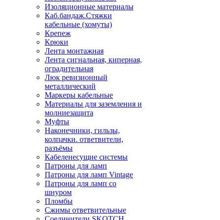
Изоляционные материалы
Каб.бандаж.Стяжки
кабельные (хомуты)
Крепеж
Крюки
Лента монтажная
Лента сигнальная, киперная,
оградительная
Люк ревизионный
металлический
Маркеры кабельные
Материалы для заземления и
молниезащита
Муфты
Наконечники, гильзы,
колпачки. ответвители,
разъёмы
Кабеленесущие системы
Патроны для ламп
Патроны для ламп Vintage
Патроны для ламп со
шнуром
Пломбы
Сжимы ответвительные
Соединители SKOTCH