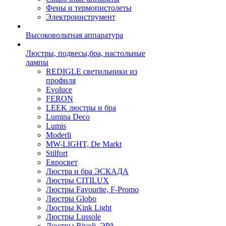
Фены и термопистолеты
Электроинструмент
Высоковольтная аппаратура
Люстры, подвесы,бра, настольные
лампы
REDIGLE светильники из
профиля
Evoluce
FERON
LEEK люстры и бра
Lumina Deco
Lumis
Moderli
MW-LIGHT, De Markt
Stilfort
Евросвет
Люстра и бра ЭСКАДА
Люстры CITILUX
Люстры Favourite, F-Promo
Люстры Globo
Люстры Kink Light
Люстры Lussole
Люстры Rivoli, ЭРА