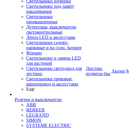
Светильники ночники
Светильники под лампу
накаливания
Светильники
промышленные
Детекторы, выключатели
светоконтрольные
Лента LED и аксессуары
Светильники садово-
парковые и на солн. батарее
Фонари
Светильники и лампы LED
для растений
Светильники светодиод.для
Люстры,
Акции
М
лестниц
подвесы,бра
Светильники трековые,
шинопровод и аксессуары
Ещё
Розетки и выключатели
ABB
BERKER
LEGRAND
SIMON
SYSTEME ELECTRIC