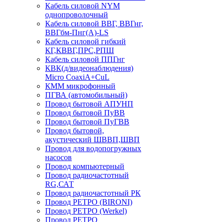
Кабель силовой NYM
однопроволочный
Кабель силовой ВВГ, ВВГнг,
ВВГбм-Пнг(А)-LS
Кабель силовой гибкий
КГ,КВВГ,ПРС,РПШ
Кабель силовой ППГнг
КВК(д/видеонаблюдения)
Micro CoaxiA+CuL
КММ микрофонный
ПГВА (автомобильный)
Провод бытовой АПУНП
Провод бытовой ПуВВ
Провод бытовой ПуГВВ
Провод бытовой,
акустический ШВВП,ШВП
Провод для водопогружных
насосов
Провод компьютерный
Провод радиочастотный
RG,САТ
Провод радиочастотный РК
Провод РЕТРО (BIRONI)
Провод РЕТРО (Werkel)
Провод РЕТРО