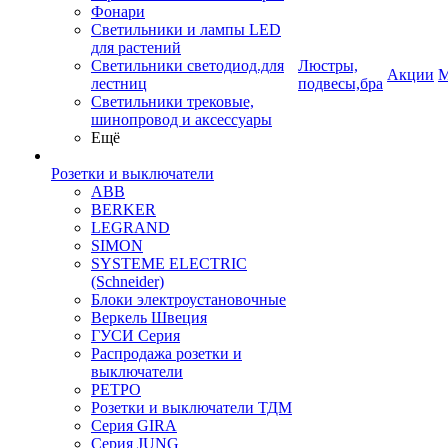
Фонари
Светильники и лампы LED
для растений
Светильники светодиод.для
Люстры,
Акции
М
лестниц
подвесы,бра
Светильники трековые,
шинопровод и аксессуары
Ещё
Розетки и выключатели
ABB
BERKER
LEGRAND
SIMON
SYSTEME ELECTRIC
(Schneider)
Блоки электроустановочные
Веркель Швеция
ГУСИ Серия
Распродажа розетки и
выключатели
РЕТРО
Розетки и выключатели ТДМ
Серия GIRA
Серия JUNG