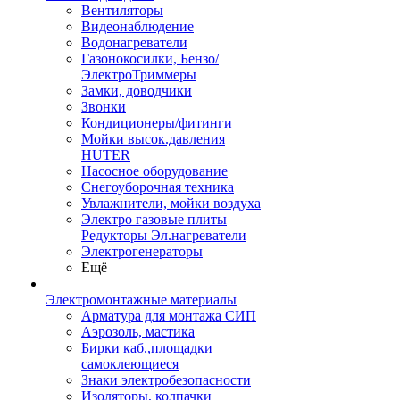
Вентиляторы
Видеонаблюдение
Водонагреватели
Газонокосилки, Бензо/
ЭлектроТриммеры
Замки, доводчики
Звонки
Кондиционеры/фитинги
Мойки высок.давления
HUTER
Насосное оборудование
Снегоуборочная техника
Увлажнители, мойки воздуха
Электро газовые плиты
Редукторы Эл.нагреватели
Электрогенераторы
Ещё
Электромонтажные материалы
Арматура для монтажа СИП
Аэрозоль, мастика
Бирки каб.,площадки
самоклеющиеся
Знаки электробезопасности
Изоляторы, колпачки