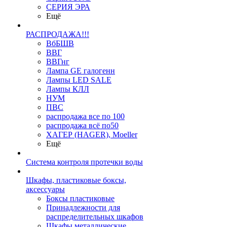
СЕРИЯ ЭРА
Ещё
РАСПРОДАЖА!!!
ВбБШВ
ВВГ
ВВГнг
Лампа GE галогенн
Лампы LED SALE
Лампы КЛЛ
НУМ
ПВС
распродажа все по 100
распродажа всё по50
ХАГЕР (HAGER), Moeller
Ещё
Система контроля протечки воды
Шкафы, пластиковые боксы,
аксессуары
Боксы пластиковые
Принадлежности для
распределительных шкафов
Шкафы металлические