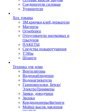
Соединители силовые
Удлинители
Хоз. товары
ЗМ,крючки,клей,держатели
Магниты
Огнеборец
Отпугиватели насекомых и
грызунов
ПАКЕТЫ
Средства пожаротушения
ТЭНы
Шланги
Техника для дома
Вентиляторы
Видеонаблюдение
Водонагреватели
Газонокосилки, Бензо/
ЭлектроТриммеры
Замки, доводчики
Звонки
Кондиционеры/фитинги
Мойки высок.давления