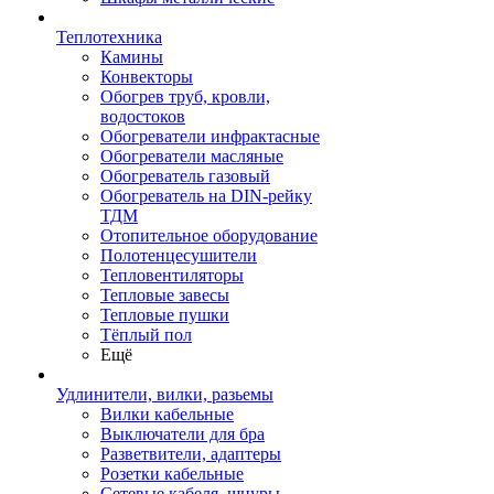
Теплотехника
Камины
Конвекторы
Обогрев труб, кровли,
водостоков
Обогреватели инфрактасные
Обогреватели масляные
Обогреватель газовый
Обогреватель на DIN-рейку
ТДМ
Отопительное оборудование
Полотенцесушители
Тепловентиляторы
Тепловые завесы
Тепловые пушки
Тёплый пол
Ещё
Удлинители, вилки, разьемы
Вилки кабельные
Выключатели для бра
Разветвители, адаптеры
Розетки кабельные
Сетевые кабеля, шнуры