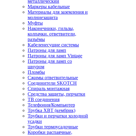
металлический
Маркеры кабельные
Материалы для заземления и
молниезащита
Муфты
Наконечники, гильзы,
колпачки. ответвители,
разъёмы
Кабеленесущие системы
Патроны для ламп
Патроны для ламп Vintage
Патроны для ламп со
шнуром
Пломбы
Сжимы ответвительные
Соединители SKOTCH
Спираль монтажная
Средства защиты, перчатки
ТВ соединения
Телефония/Компьютер
Трубка ХВТ (кембрик)
Трубки и перчатки холодной
усадки
Трубки термоусадочные
Коробки распаячные,