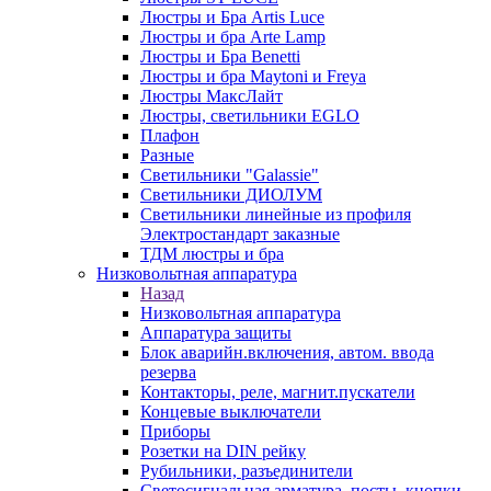
Люстры и Бра Artis Luce
Люстры и бра Arte Lamp
Люстры и Бра Benetti
Люстры и бра Maytoni и Freya
Люстры МаксЛайт
Люстры, светильники EGLO
Плафон
Разные
Светильники "Galassie"
Светильники ДИОЛУМ
Светильники линейные из профиля
Электростандарт заказные
ТДМ люстры и бра
Низковольтная аппаратура
Назад
Низковольтная аппаратура
Аппаратура защиты
Блок аварийн.включения, автом. ввода
резерва
Контакторы, реле, магнит.пускатели
Концевые выключатели
Приборы
Розетки на DIN рейку
Рубильники, разъединители
Светосигнальная арматура, посты, кнопки