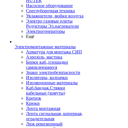
HUTER
Насосное оборудование
Снегоуборочная техника
Увлажнители, мойки воздуха
Электро газовые плиты
Редукторы Эл.нагреватели
Электрогенераторы
Ещё
Электромонтажные материалы
Арматура для монтажа СИП
Аэрозоль, мастика
Бирки каб.,площадки
самоклеющиеся
Знаки электробезопасности
Изоляторы, колпачки
Изоляционные материалы
Каб.бандаж.Стяжки
кабельные (хомуты)
Крепеж
Крюки
Лента монтажная
Лента сигнальная, киперная,
оградительная
Люк ревизионный