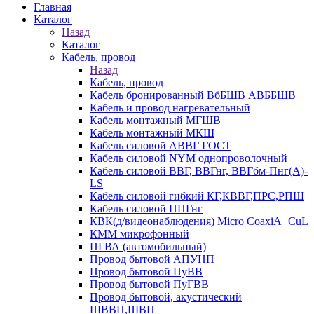
Главная
Каталог
Назад
Каталог
Кабель, провод
Назад
Кабель, провод
Кабель бронированный ВбБШВ АВББШВ
Кабель и провод нагревательный
Кабель монтажный МГШВ
Кабель монтажный МКШ
Кабель силовой АВВГ ГОСТ
Кабель силовой NYM однопроволочный
Кабель силовой ВВГ, ВВГнг, ВВГбм-Пнг(А)-
LS
Кабель силовой гибкий КГ,КВВГ,ПРС,РПШ
Кабель силовой ППГнг
КВК(д/видеонаблюдения) Micro CoaxiA+CuL
КММ микрофонный
ПГВА (автомобильный)
Провод бытовой АПУНП
Провод бытовой ПуВВ
Провод бытовой ПуГВВ
Провод бытовой, акустический
ШВВП,ШВП