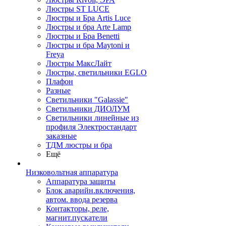
Люстры ST LUCE
Люстры и Бра Artis Luce
Люстры и бра Arte Lamp
Люстры и Бра Benetti
Люстры и бра Maytoni и
Freya
Люстры МаксЛайт
Люстры, светильники EGLO
Плафон
Разные
Светильники "Galassie"
Светильники ДИОЛУМ
Светильники линейные из
профиля Электростандарт
заказные
ТДМ люстры и бра
Ещё
Низковольтная аппаратура
Аппаратура защиты
Блок аварийн.включения,
автом. ввода резерва
Контакторы, реле,
магнит.пускатели