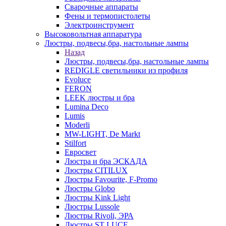
Сварочные аппараты
Фены и термопистолеты
Электроинструмент
Высоковольтная аппаратура
Люстры, подвесы,бра, настольные лампы
Назад
Люстры, подвесы,бра, настольные лампы
REDIGLE светильники из профиля
Evoluce
FERON
LEEK люстры и бра
Lumina Deco
Lumis
Moderli
MW-LIGHT, De Markt
Stilfort
Евросвет
Люстра и бра ЭСКАДА
Люстры CITILUX
Люстры Favourite, F-Promo
Люстры Globo
Люстры Kink Light
Люстры Lussole
Люстры Rivoli, ЭРА
Люстры ST LUCE