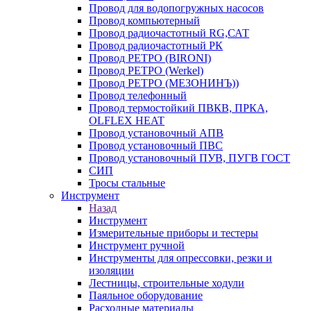
Провод для водопогружных насосов
Провод компьютерный
Провод радиочастотный RG,САТ
Провод радиочастотный РК
Провод РЕТРО (BIRONI)
Провод РЕТРО (Werkel)
Провод РЕТРО (МЕЗОНИНЪ))
Провод телефонный
Провод термостойкий ПВКВ, ПРКА,
OLFLEX HEAT
Провод установочный АПВ
Провод установочный ПВС
Провод установочный ПУВ, ПУГВ ГОСТ
СИП
Тросы стальные
Инструмент
Назад
Инструмент
Измерительные приборы и тестеры
Инструмент ручной
Инструменты для опрессовки, резки и
изоляции
Лестницы, строительные ходули
Паяльное оборудование
Расходные материалы