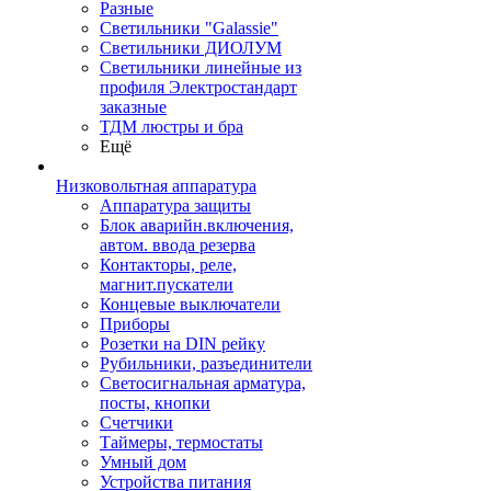
Разные
Светильники "Galassie"
Светильники ДИОЛУМ
Светильники линейные из
профиля Электростандарт
заказные
ТДМ люстры и бра
Ещё
Низковольтная аппаратура
Аппаратура защиты
Блок аварийн.включения,
автом. ввода резерва
Контакторы, реле,
магнит.пускатели
Концевые выключатели
Приборы
Розетки на DIN рейку
Рубильники, разъединители
Светосигнальная арматура,
посты, кнопки
Счетчики
Таймеры, термостаты
Умный дом
Устройства питания