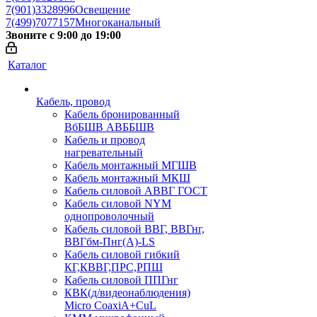
7(901)3328996
Освещение
7(499)7077157
Многоканальный
Звоните с 9:00 до 19:00
Каталог
Кабель, провод
Кабель бронированный
ВбБШВ АВББШВ
Кабель и провод
нагревательный
Кабель монтажный МГШВ
Кабель монтажный МКШ
Кабель силовой АВВГ ГОСТ
Кабель силовой NYM
однопроволочный
Кабель силовой ВВГ, ВВГнг,
ВВГбм-Пнг(А)-LS
Кабель силовой гибкий
КГ,КВВГ,ПРС,РПШ
Кабель силовой ППГнг
КВК(д/видеонаблюдения)
Micro CoaxiA+CuL