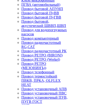
КММ микрофонный
ПГВА (автомобильный)
Провод бытовой АПУНП
Провод бытовой ПуВВ
Провод бытовой ПуГВВ
Провод бытовой,
акустический ШВВП,ШВП
Провод для водопогружных
насосов
Провод компьютерный
Провод радиочастотный
RG,САТ
Провод радиочастотный РК
Провод РЕТРО (BIRONI)
Провод РЕТРО (Werkel)
Провод РЕТРО
(МЕЗОНИНЪ))
Провод телефонный
Провод термостойкий
ПВКВ, ПРКА, OLFLEX
HEAT
Провод установочный АПВ
Провод установочный ПВС
Провод установочный ПУВ,
ПУГВ ГОСТ