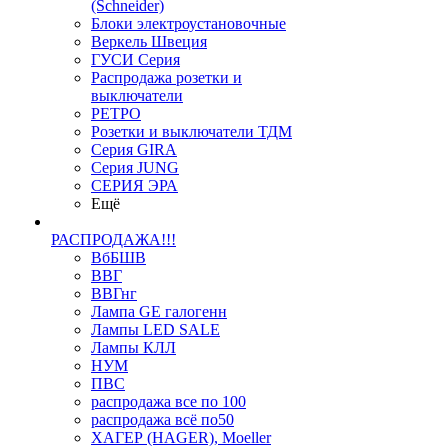
(Schneider)
Блоки электроустановочные
Веркель Швеция
ГУСИ Серия
Распродажа розетки и
выключатели
РЕТРО
Розетки и выключатели ТДМ
Серия GIRA
Серия JUNG
СЕРИЯ ЭРА
Ещё
РАСПРОДАЖА!!!
ВбБШВ
ВВГ
ВВГнг
Лампа GE галогенн
Лампы LED SALE
Лампы КЛЛ
НУМ
ПВС
распродажа все по 100
распродажа всё по50
ХАГЕР (HAGER), Moeller