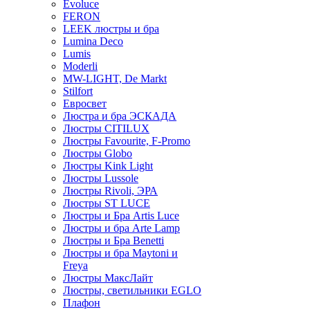
Evoluce
FERON
LEEK люстры и бра
Lumina Deco
Lumis
Moderli
MW-LIGHT, De Markt
Stilfort
Евросвет
Люстра и бра ЭСКАДА
Люстры CITILUX
Люстры Favourite, F-Promo
Люстры Globo
Люстры Kink Light
Люстры Lussole
Люстры Rivoli, ЭРА
Люстры ST LUCE
Люстры и Бра Artis Luce
Люстры и бра Arte Lamp
Люстры и Бра Benetti
Люстры и бра Maytoni и
Freya
Люстры МаксЛайт
Люстры, светильники EGLO
Плафон