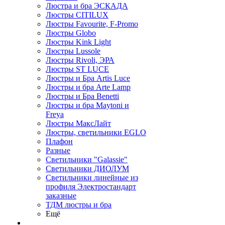
Люстра и бра ЭСКАДА
Люстры CITILUX
Люстры Favourite, F-Promo
Люстры Globo
Люстры Kink Light
Люстры Lussole
Люстры Rivoli, ЭРА
Люстры ST LUCE
Люстры и Бра Artis Luce
Люстры и бра Arte Lamp
Люстры и Бра Benetti
Люстры и бра Maytoni и
Freya
Люстры МаксЛайт
Люстры, светильники EGLO
Плафон
Разные
Светильники "Galassie"
Светильники ДИОЛУМ
Светильники линейные из
профиля Электростандарт
заказные
ТДМ люстры и бра
Ещё