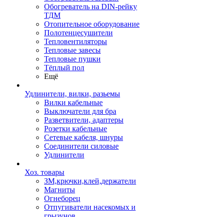
Обогреватель на DIN-рейку
ТДМ
Отопительное оборудование
Полотенцесушители
Тепловентиляторы
Тепловые завесы
Тепловые пушки
Тёплый пол
Ещё
Удлинители, вилки, разьемы
Вилки кабельные
Выключатели для бра
Разветвители, адаптеры
Розетки кабельные
Сетевые кабеля, шнуры
Соединители силовые
Удлинители
Хоз. товары
ЗМ,крючки,клей,держатели
Магниты
Огнеборец
Отпугиватели насекомых и
грызунов