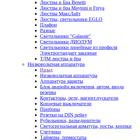
Люстры и Бра Benetti
Люстры и бра Maytoni и Freya
Люстры МаксЛайт
Люстры, светильники EGLO
Плафон
Разные
Светильники "Galassie"
Светильники ДИОЛУМ
Светильники линейные из профиля
Электростандарт заказные
ТДМ люстры и бра
Низковольтная аппаратура
Назад
Низковольтная аппаратура
Аппаратура защиты
Блок аварийн.включения, автом. ввода
резерва
Контакторы, реле, магнит.пускатели
Концевые выключатели
Приборы
Розетки на DIN рейку
Рубильники, разъединители
Светосигнальная арматура, посты, кнопки
Счетчики
Таймеры, термостаты