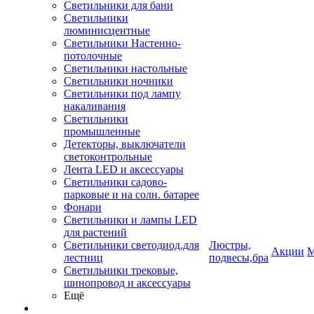
Светильники для бани
Светильники
люминисцентные
Светильники Настенно-
потолочные
Светильники настольные
Светильники ночники
Светильники под лампу
накаливания
Светильники
промышленные
Детекторы, выключатели
светоконтрольные
Лента LED и аксессуары
Светильники садово-
парковые и на солн. батарее
Фонари
Светильники и лампы LED
для растений
Светильники светодиод.для
Люстры,
Акции
М
лестниц
подвесы,бра
Светильники трековые,
шинопровод и аксессуары
Ещё