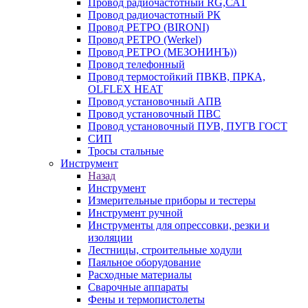
Провод радиочастотный RG,САТ
Провод радиочастотный РК
Провод РЕТРО (BIRONI)
Провод РЕТРО (Werkel)
Провод РЕТРО (МЕЗОНИНЪ))
Провод телефонный
Провод термостойкий ПВКВ, ПРКА,
OLFLEX HEAT
Провод установочный АПВ
Провод установочный ПВС
Провод установочный ПУВ, ПУГВ ГОСТ
СИП
Тросы стальные
Инструмент
Назад
Инструмент
Измерительные приборы и тестеры
Инструмент ручной
Инструменты для опрессовки, резки и
изоляции
Лестницы, строительные ходули
Паяльное оборудование
Расходные материалы
Сварочные аппараты
Фены и термопистолеты