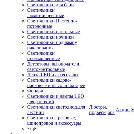
Светильники для бани
Светильники
люминисцентные
Светильники Настенно-
потолочные
Светильники настольные
Светильники ночники
Светильники под лампу
накаливания
Светильники
промышленные
Детекторы, выключатели
светоконтрольные
Лента LED и аксессуары
Светильники садово-
парковые и на солн. батарее
Фонари
Светильники и лампы LED
для растений
Светильники светодиод.для
Люстры,
Акции
М
лестниц
подвесы,бра
Светильники трековые,
шинопровод и аксессуары
Ещё