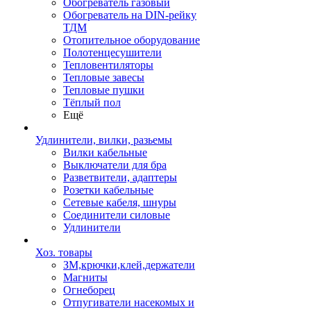
Обогреватель газовый
Обогреватель на DIN-рейку
ТДМ
Отопительное оборудование
Полотенцесушители
Тепловентиляторы
Тепловые завесы
Тепловые пушки
Тёплый пол
Ещё
Удлинители, вилки, разьемы
Вилки кабельные
Выключатели для бра
Разветвители, адаптеры
Розетки кабельные
Сетевые кабеля, шнуры
Соединители силовые
Удлинители
Хоз. товары
ЗМ,крючки,клей,держатели
Магниты
Огнеборец
Отпугиватели насекомых и