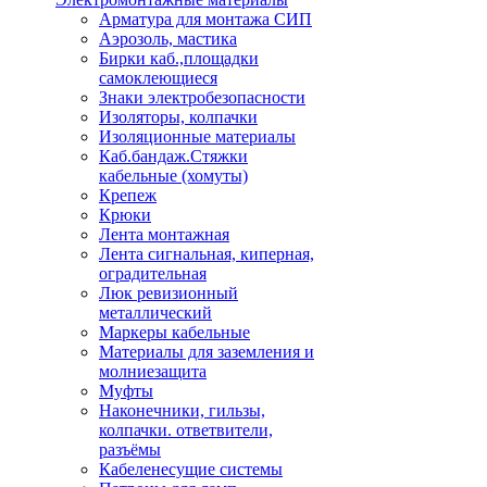
Арматура для монтажа СИП
Аэрозоль, мастика
Бирки каб.,площадки
самоклеющиеся
Знаки электробезопасности
Изоляторы, колпачки
Изоляционные материалы
Каб.бандаж.Стяжки
кабельные (хомуты)
Крепеж
Крюки
Лента монтажная
Лента сигнальная, киперная,
оградительная
Люк ревизионный
металлический
Маркеры кабельные
Материалы для заземления и
молниезащита
Муфты
Наконечники, гильзы,
колпачки. ответвители,
разъёмы
Кабеленесущие системы