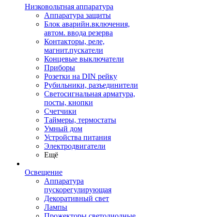
Низковольтная аппаратура
Аппаратура защиты
Блок аварийн.включения,
автом. ввода резерва
Контакторы, реле,
магнит.пускатели
Концевые выключатели
Приборы
Розетки на DIN рейку
Рубильники, разъединители
Светосигнальная арматура,
посты, кнопки
Счетчики
Таймеры, термостаты
Умный дом
Устройства питания
Электродвигатели
Ещё
Освещение
Аппаратура
пускорегулирующая
Декоративный свет
Лампы
Прожекторы светодиодные