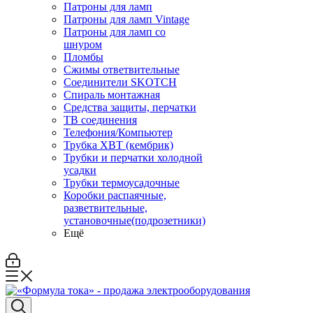
Патроны для ламп
Патроны для ламп Vintage
Патроны для ламп со
шнуром
Пломбы
Сжимы ответвительные
Соединители SKOTCH
Спираль монтажная
Средства защиты, перчатки
ТВ соединения
Телефония/Компьютер
Трубка ХВТ (кембрик)
Трубки и перчатки холодной
усадки
Трубки термоусадочные
Коробки распаячные,
разветвительные,
установочные(подрозетники)
Ещё