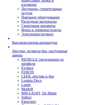
опрессовки, резки и
изоляции
Лестницы, строительные
ходули
Паяльное оборудование
Расходные материалы
Сварочные аппараты
Фены и термопистолеты
Электроинструмент
Высоковольтная аппаратура
Люстры, подвесы,бра, настольные
лампы
REDIGLE светильники из
профиля
Evoluce
FERON
LEEK люстры и бра
Lumina Deco
Lumis
Moderli
MW-LIGHT, De Markt
Stilfort
Евросвет