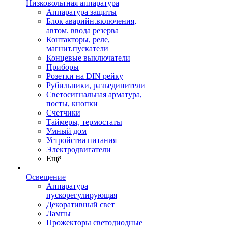
Низковольтная аппаратура
Аппаратура защиты
Блок аварийн.включения,
автом. ввода резерва
Контакторы, реле,
магнит.пускатели
Концевые выключатели
Приборы
Розетки на DIN рейку
Рубильники, разъединители
Светосигнальная арматура,
посты, кнопки
Счетчики
Таймеры, термостаты
Умный дом
Устройства питания
Электродвигатели
Ещё
Освещение
Аппаратура
пускорегулирующая
Декоративный свет
Лампы
Прожекторы светодиодные