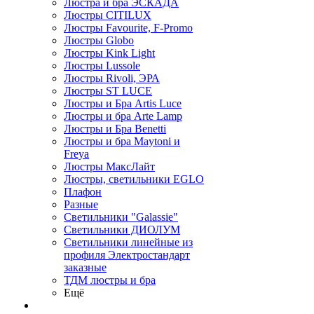
Люстра и бра ЭСКАДА
Люстры CITILUX
Люстры Favourite, F-Promo
Люстры Globo
Люстры Kink Light
Люстры Lussole
Люстры Rivoli, ЭРА
Люстры ST LUCE
Люстры и Бра Artis Luce
Люстры и бра Arte Lamp
Люстры и Бра Benetti
Люстры и бра Maytoni и
Freya
Люстры МаксЛайт
Люстры, светильники EGLO
Плафон
Разные
Светильники "Galassie"
Светильники ДИОЛУМ
Светильники линейные из
профиля Электростандарт
заказные
ТДМ люстры и бра
Ещё