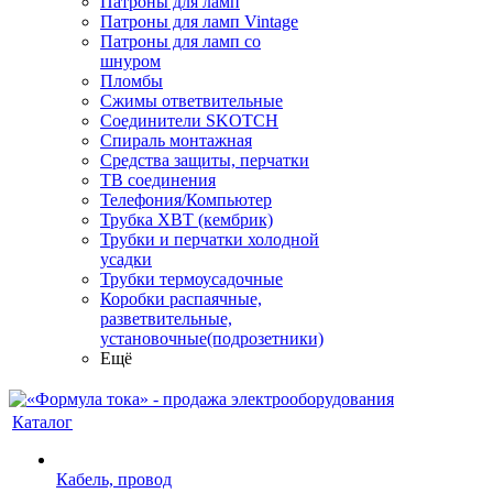
Патроны для ламп
Патроны для ламп Vintage
Патроны для ламп со
шнуром
Пломбы
Сжимы ответвительные
Соединители SKOTCH
Спираль монтажная
Средства защиты, перчатки
ТВ соединения
Телефония/Компьютер
Трубка ХВТ (кембрик)
Трубки и перчатки холодной
усадки
Трубки термоусадочные
Коробки распаячные,
разветвительные,
установочные(подрозетники)
Ещё
Каталог
Кабель, провод