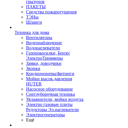
грызунов
ПАКЕТЫ
Средства пожаротушения
ТЭНы
Шланги
Техника для дома
Вентиляторы
Видеонаблюдение
Водонагреватели
Газонокосилки, Бензо/
ЭлектроТриммеры
Замки, доводчики
Звонки
Кондиционеры/фитинги
Мойки высок.давления
HUTER
Насосное оборудование
Снегоуборочная техника
Увлажнители, мойки воздуха
Электро газовые плиты
Редукторы Эл.нагреватели
Электрогенераторы
Ещё