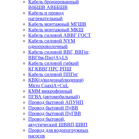
Кабель бронированный
ВбБШВ АВББШВ
Кабель и провод
нагревательный
Кабель монтажный МГШВ
Кабель монтажный МКШ
Кабель силовой АВВГ ГОСТ
Кабель силовой NYM
однопроволочный
Кабель силовой ВВГ, ВВГнг,
ВВГбм-Пнг(А)-LS
Кабель силовой гибкий
КГ,КВВГ,ПРС,РПШ
Кабель силовой ППГнг
КВК(д/видеонаблюдения)
Micro CoaxiA+CuL
КММ микрофонный
ПГВА (автомобильный)
Провод бытовой АПУНП
Провод бытовой ПуВВ
Провод бытовой ПуГВВ
Провод бытовой,
акустический ШВВП,ШВП
Провод для водопогружных
насосов