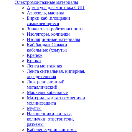
Электромонтажные материалы
Арматура для монтажа СИП
Аэрозоль, мастика
Бирки каб.,площадки
самоклеющиеся
Знаки электробезопасности
Изоляторы, колпачки
Изоляционные материалы
Каб.бандаж.Стяжки
кабельные (хомуты)
Крепеж
Крюки
Лента монтажная
Лента сигнальная, киперная,
оградительная
Люк ревизионный
металлический
Маркеры кабельные
Материалы для заземления и
молниезащита
Муфты
Наконечники, гильзы,
колпачки. ответвители,
разъёмы
Кабеленесущие системы