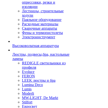
опрессовки, резки и
изоляции
Лестницы, строительные
ходули
Паяльное оборудование
Расходные материалы
Сварочные аппараты
Фены и термопистолеты
Электроинструмент
Высоковольтная аппаратура
Люстры, подвесы,бра, настольные
лампы
REDIGLE светильники из
профиля
Evoluce
FERON
LEEK люстры и бра
Lumina Deco
Lumis
Moderli
MW-LIGHT, De Markt
Stilfort
Евросвет