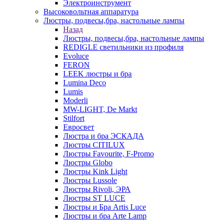
Электроинструмент
Высоковольтная аппаратура
Люстры, подвесы,бра, настольные лампы
Назад
Люстры, подвесы,бра, настольные лампы
REDIGLE светильники из профиля
Evoluce
FERON
LEEK люстры и бра
Lumina Deco
Lumis
Moderli
MW-LIGHT, De Markt
Stilfort
Евросвет
Люстра и бра ЭСКАДА
Люстры CITILUX
Люстры Favourite, F-Promo
Люстры Globo
Люстры Kink Light
Люстры Lussole
Люстры Rivoli, ЭРА
Люстры ST LUCE
Люстры и Бра Artis Luce
Люстры и бра Arte Lamp