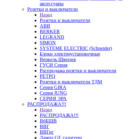
аксессуары
Розетки и выключатели
Назад
Розетки и выключатели
ABB
BERKER
LEGRAND
SIMON
SYSTEME ELECTRIC (Schneider)
Блоки электроустановочные
Веркель Швеция
ГУСИ Серия
Распродажа розетки и выключатели
РЕТРО
Розетки и выключатели ТДМ
Серия GIRA
Серия JUNG
СЕРИЯ ЭРА
РАСПРОДАЖА!!!
Назад
РАСПРОДАЖА!!!
ВбБШВ
ВВГ
ВВГнг
Лампа GE галогенн