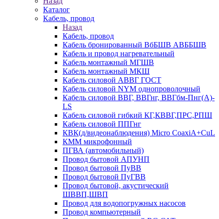
Назад
Каталог
Кабель, провод
Назад
Кабель, провод
Кабель бронированный ВбБШВ АВББШВ
Кабель и провод нагревательный
Кабель монтажный МГШВ
Кабель монтажный МКШ
Кабель силовой АВВГ ГОСТ
Кабель силовой NYM однопроволочный
Кабель силовой ВВГ, ВВГнг, ВВГбм-Пнг(А)-
LS
Кабель силовой гибкий КГ,КВВГ,ПРС,РПШ
Кабель силовой ППГнг
КВК(д/видеонаблюдения) Micro CoaxiA+CuL
КММ микрофонный
ПГВА (автомобильный)
Провод бытовой АПУНП
Провод бытовой ПуВВ
Провод бытовой ПуГВВ
Провод бытовой, акустический
ШВВП,ШВП
Провод для водопогружных насосов
Провод компьютерный