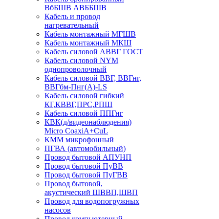
ВбБШВ АВББШВ
Кабель и провод
нагревательный
Кабель монтажный МГШВ
Кабель монтажный МКШ
Кабель силовой АВВГ ГОСТ
Кабель силовой NYM
однопроволочный
Кабель силовой ВВГ, ВВГнг,
ВВГбм-Пнг(А)-LS
Кабель силовой гибкий
КГ,КВВГ,ПРС,РПШ
Кабель силовой ППГнг
КВК(д/видеонаблюдения)
Micro CoaxiA+CuL
КММ микрофонный
ПГВА (автомобильный)
Провод бытовой АПУНП
Провод бытовой ПуВВ
Провод бытовой ПуГВВ
Провод бытовой,
акустический ШВВП,ШВП
Провод для водопогружных
насосов
Провод компьютерный