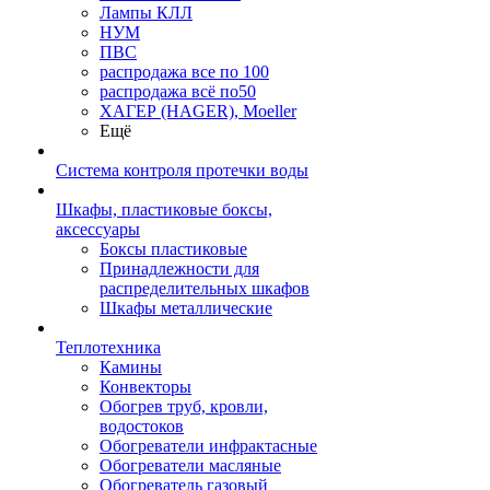
Лампы КЛЛ
НУМ
ПВС
распродажа все по 100
распродажа всё по50
ХАГЕР (HAGER), Moeller
Ещё
Система контроля протечки воды
Шкафы, пластиковые боксы,
аксессуары
Боксы пластиковые
Принадлежности для
распределительных шкафов
Шкафы металлические
Теплотехника
Камины
Конвекторы
Обогрев труб, кровли,
водостоков
Обогреватели инфрактасные
Обогреватели масляные
Обогреватель газовый