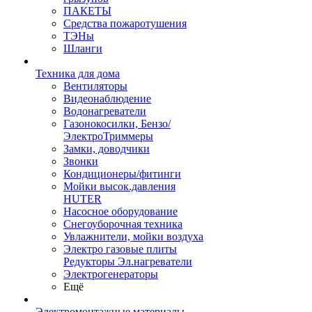
ПАКЕТЫ
Средства пожаротушения
ТЭНы
Шланги
Техника для дома
Вентиляторы
Видеонаблюдение
Водонагреватели
Газонокосилки, Бензо/
ЭлектроТриммеры
Замки, доводчики
Звонки
Кондиционеры/фитинги
Мойки высок.давления
HUTER
Насосное оборудование
Снегоуборочная техника
Увлажнители, мойки воздуха
Электро газовые плиты
Редукторы Эл.нагреватели
Электрогенераторы
Ещё
Электромонтажные материалы