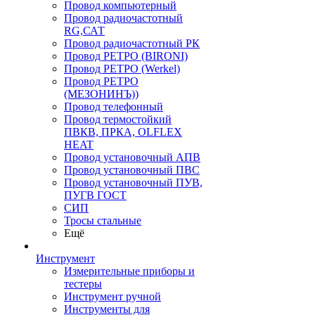
Провод компьютерный
Провод радиочастотный
RG,САТ
Провод радиочастотный РК
Провод РЕТРО (BIRONI)
Провод РЕТРО (Werkel)
Провод РЕТРО
(МЕЗОНИНЪ))
Провод телефонный
Провод термостойкий
ПВКВ, ПРКА, OLFLEX
HEAT
Провод установочный АПВ
Провод установочный ПВС
Провод установочный ПУВ,
ПУГВ ГОСТ
СИП
Тросы стальные
Ещё
Инструмент
Измерительные приборы и
тестеры
Инструмент ручной
Инструменты для