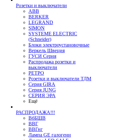
Розетки и выключатели
ABB
BERKER
LEGRAND
SIMON
SYSTEME ELECTRIC
(Schneider)
Блоки электроустановочные
Веркель Швеция
ГУСИ Серия
Распродажа розетки и
выключатели
РЕТРО
Розетки и выключатели ТДМ
Серия GIRA
Серия JUNG
СЕРИЯ ЭРА
Ещё
РАСПРОДАЖА!!!
ВбБШВ
ВВГ
ВВГнг
Лампа GE галогенн