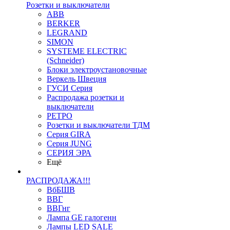
Розетки и выключатели
ABB
BERKER
LEGRAND
SIMON
SYSTEME ELECTRIC
(Schneider)
Блоки электроустановочные
Веркель Швеция
ГУСИ Серия
Распродажа розетки и
выключатели
РЕТРО
Розетки и выключатели ТДМ
Серия GIRA
Серия JUNG
СЕРИЯ ЭРА
Ещё
РАСПРОДАЖА!!!
ВбБШВ
ВВГ
ВВГнг
Лампа GE галогенн
Лампы LED SALE