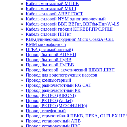
Кабель монтажный МГШВ
Кабель монтажный МКШ
Кабель силовой АВВГ ГОСТ
Кабель силовой NYM однопроволочный
Кабель силовой ВВГ, ВВГнг, ВВГбм-Пнг(А)-LS
Кабель силовой гибкий КГ,КВВГ,ПРС,РПШ
Кабель силовой ППГнг
КВК(д/видеонаблюдения) Micro CoaxiA+CuL
КММ микрофонный
ПГВА (автомобильный)
Провод бытовой АПУНП
Провод бытовой ПуВВ
Провод бытовой ПуГВВ
Провод бытовой, акустический ШВВП,ШВП
Провод для водопогружных насосов
Провод компьютерный
Провод радиочастотный RG,САТ
Провод радиочастотный РК
Провод РЕТРО (BIRONI)
Провод РЕТРО (Werkel)
Провод РЕТРО (МЕЗОНИНЪ))
Провод телефонный
Провод термостойкий ПВКВ, ПРКА, OLFLEX HE
Провод установочный АПВ
Провод установочный ПВС