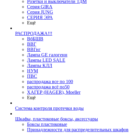
Розетки и выключатели ТДМ
Серия GIRA
Серия JUNG
СЕРИЯ ЭРА
Ещё
РАСПРОДАЖА!!!
ВбБШВ
ВВГ
ВВГнг
Лампа GE галогенн
Лампы LED SALE
Лампы КЛЛ
НУМ
ПВС
распродажа все по 100
распродажа всё по50
ХАГЕР (HAGER), Moeller
Ещё
Система контроля протечки воды
Шкафы, пластиковые боксы, аксессуары
Боксы пластиковые
Принадлежности для распределительных шкафов