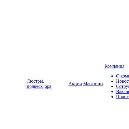
Компания
О ком
Люстры,
Новос
Акции
Магазины
подвесы,бра
Сотру
Вакан
Полит