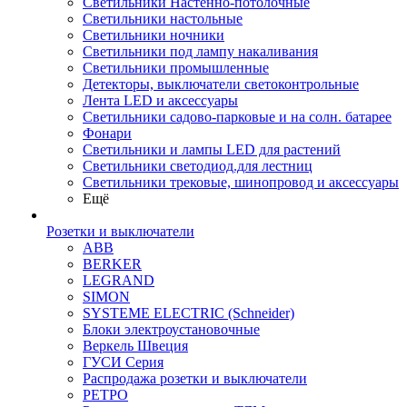
Светильники Настенно-потолочные
Светильники настольные
Светильники ночники
Светильники под лампу накаливания
Светильники промышленные
Детекторы, выключатели светоконтрольные
Лента LED и аксессуары
Светильники садово-парковые и на солн. батарее
Фонари
Светильники и лампы LED для растений
Светильники светодиод.для лестниц
Светильники трековые, шинопровод и аксессуары
Ещё
Розетки и выключатели
ABB
BERKER
LEGRAND
SIMON
SYSTEME ELECTRIC (Schneider)
Блоки электроустановочные
Веркель Швеция
ГУСИ Серия
Распродажа розетки и выключатели
РЕТРО