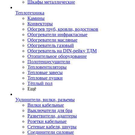
Шкафы металлические
Теплотехника
Камины
Конвекторы
Обогрев труб, кровли, водостоков
Обогреватели инфрактасные
Обогреватели масляные
Обогреватель газовый
Обогреватель на DIN-рейку ТДМ
Отопительное оборудование
Полотенцесушители
Тепловентиляторы
Тепловые завесы
Тепловые пушки
Тёплый пол
Ещё
Удлинители, вилки, разьемы
Вилки кабельные
Выключатели для бра
Разветвители, адаптеры
Розетки кабельные
Сетевые кабеля, шнуры
Соединители силовые