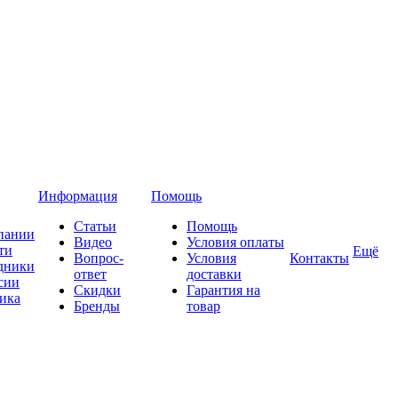
Информация
Помощь
Статьи
Помощь
пании
Видео
Условия оплаты
ти
Ещё
Вопрос-
Условия
Контакты
дники
ответ
доставки
сии
Скидки
Гарантия на
ика
Бренды
товар