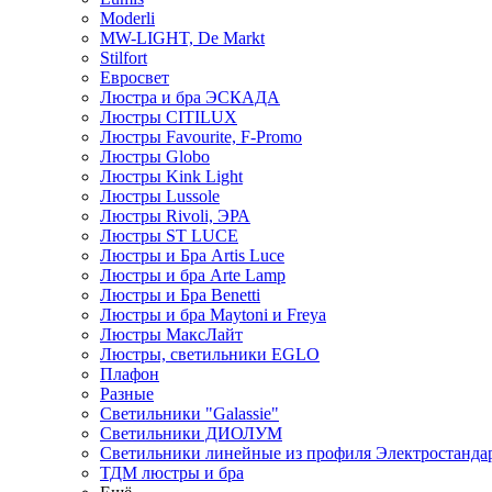
Moderli
MW-LIGHT, De Markt
Stilfort
Евросвет
Люстра и бра ЭСКАДА
Люстры CITILUX
Люстры Favourite, F-Promo
Люстры Globo
Люстры Kink Light
Люстры Lussole
Люстры Rivoli, ЭРА
Люстры ST LUCE
Люстры и Бра Artis Luce
Люстры и бра Arte Lamp
Люстры и Бра Benetti
Люстры и бра Maytoni и Freya
Люстры МаксЛайт
Люстры, светильники EGLO
Плафон
Разные
Светильники "Galassie"
Светильники ДИОЛУМ
Светильники линейные из профиля Электростандар
ТДМ люстры и бра