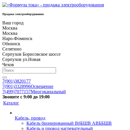
Продажа электрооборудования
Ваш город
Москва
Москва
Наро-Фоминск
Обнинск
Селятино
Серпухов Борисовское шоссе
Серпухов ул.Новая
Чехов
7(901)3820177
7(901)3328996
Освещение
7(499)7077157
Многоканальный
Звоните с 9:00 до 19:00
Каталог
Кабель, провод
Кабель бронированный ВбБШВ АВББШВ
Кабель и провод нагревательный