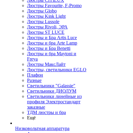
Люстры CITILUX
Люстры Favourite, F-Promo
Люстры Globo
Люстры Kink Light
Люстры Lussole
Люстры Rivoli, ЭРА
Люстры ST LUCE
Люстры и Бра Artis Luce
Люстры и бра Arte Lamp
Люстры и Бра Benetti
Люстры и бра Maytoni и
Freya
Люстры МаксЛайт
Люстры, светильники EGLO
Плафон
Разные
Светильники "Galassie"
Светильники ДИОЛУМ
Светильники линейные из
профиля Электростандарт
заказные
ТДМ люстры и бра
Ещё
Низковольтная аппаратура