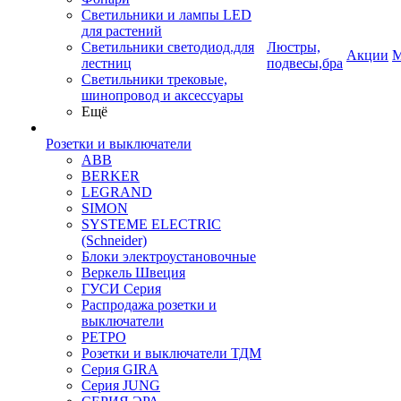
Светильники и лампы LED
для растений
Светильники светодиод.для
Люстры,
Акции
М
лестниц
подвесы,бра
Светильники трековые,
шинопровод и аксессуары
Ещё
Розетки и выключатели
ABB
BERKER
LEGRAND
SIMON
SYSTEME ELECTRIC
(Schneider)
Блоки электроустановочные
Веркель Швеция
ГУСИ Серия
Распродажа розетки и
выключатели
РЕТРО
Розетки и выключатели ТДМ
Серия GIRA
Серия JUNG