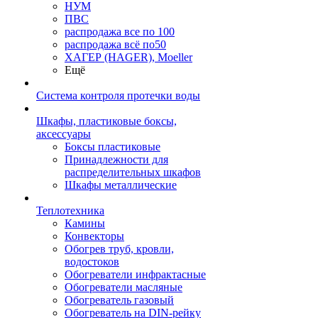
НУМ
ПВС
распродажа все по 100
распродажа всё по50
ХАГЕР (HAGER), Moeller
Ещё
Система контроля протечки воды
Шкафы, пластиковые боксы,
аксессуары
Боксы пластиковые
Принадлежности для
распределительных шкафов
Шкафы металлические
Теплотехника
Камины
Конвекторы
Обогрев труб, кровли,
водостоков
Обогреватели инфрактасные
Обогреватели масляные
Обогреватель газовый
Обогреватель на DIN-рейку