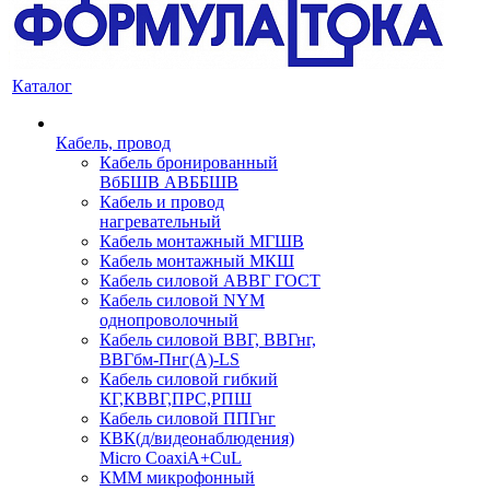
Каталог
Кабель, провод
Кабель бронированный
ВбБШВ АВББШВ
Кабель и провод
нагревательный
Кабель монтажный МГШВ
Кабель монтажный МКШ
Кабель силовой АВВГ ГОСТ
Кабель силовой NYM
однопроволочный
Кабель силовой ВВГ, ВВГнг,
ВВГбм-Пнг(А)-LS
Кабель силовой гибкий
КГ,КВВГ,ПРС,РПШ
Кабель силовой ППГнг
КВК(д/видеонаблюдения)
Micro CoaxiA+CuL
КММ микрофонный