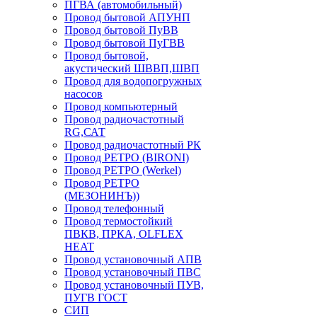
ПГВА (автомобильный)
Провод бытовой АПУНП
Провод бытовой ПуВВ
Провод бытовой ПуГВВ
Провод бытовой,
акустический ШВВП,ШВП
Провод для водопогружных
насосов
Провод компьютерный
Провод радиочастотный
RG,САТ
Провод радиочастотный РК
Провод РЕТРО (BIRONI)
Провод РЕТРО (Werkel)
Провод РЕТРО
(МЕЗОНИНЪ))
Провод телефонный
Провод термостойкий
ПВКВ, ПРКА, OLFLEX
HEAT
Провод установочный АПВ
Провод установочный ПВС
Провод установочный ПУВ,
ПУГВ ГОСТ
СИП