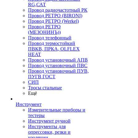
RG,САТ
Провод радиочастотный РК
Провод РЕТРО (BIRONI)
Провод РЕТРО (Werkel)
Провод РЕТРО
(МЕЗОНИНЪ))
Провод телефонный
Провод термостойкий
ПВКВ, ПРКА, OLFLEX
HEAT
Провод установочный АПВ
Провод установочный ПВС
Провод установочный ПУВ,
ПУГВ ГОСТ
СИП
Тросы стальные
Ещё
Инструмент
Измерительные приборы и
тестеры
Инструмент ручной
Инструменты для
опрессовки, резки и
изоляции