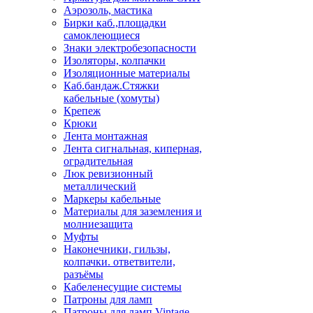
Аэрозоль, мастика
Бирки каб.,площадки
самоклеющиеся
Знаки электробезопасности
Изоляторы, колпачки
Изоляционные материалы
Каб.бандаж.Стяжки
кабельные (хомуты)
Крепеж
Крюки
Лента монтажная
Лента сигнальная, киперная,
оградительная
Люк ревизионный
металлический
Маркеры кабельные
Материалы для заземления и
молниезащита
Муфты
Наконечники, гильзы,
колпачки. ответвители,
разъёмы
Кабеленесущие системы
Патроны для ламп
Патроны для ламп Vintage