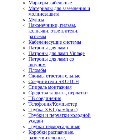
Маркеры кабельные
Материалы для заземления и
молниезащита
Муфты
Наконечники, гильзы,
колпачки. ответвители,
разъёмы
Кабеленесущие системы
Патроны для ламп
Патроны для ламп Vintage
Патроны для ламп со
шнуром
Пломбы
Сжимы ответвительные
Соединители SKOTCH
Спираль монтажная
Средства защиты, перчатки
ТВ соединения
Телефония/Компьютер
Трубка ХВТ (кембрик)
Трубки и перчатки холодной
усадки
Трубки термоусадочные
Коробки распаячные,
разветвительные,