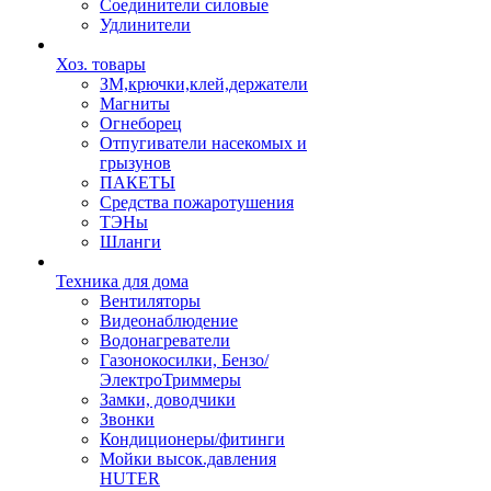
Соединители силовые
Удлинители
Хоз. товары
ЗМ,крючки,клей,держатели
Магниты
Огнеборец
Отпугиватели насекомых и
грызунов
ПАКЕТЫ
Средства пожаротушения
ТЭНы
Шланги
Техника для дома
Вентиляторы
Видеонаблюдение
Водонагреватели
Газонокосилки, Бензо/
ЭлектроТриммеры
Замки, доводчики
Звонки
Кондиционеры/фитинги
Мойки высок.давления
HUTER