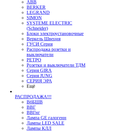
ABB
BERKER
LEGRAND
SIMON
SYSTEME ELECTRIC
(Schneider)
Блоки электроустановочные
Веркель Швеция
ГУСИ Серия
Распродажа розетки и
выключатели
РЕТРО
Розетки и выключатели ТДМ
Серия GIRA
Серия JUNG
СЕРИЯ ЭРА
Ещё
РАСПРОДАЖА!!!
ВбБШВ
ВВГ
ВВГнг
Лампа GE галогенн
Лампы LED SALE
Лампы КЛЛ