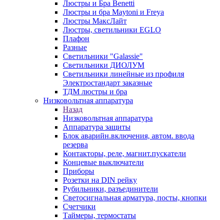
Люстры и Бра Benetti
Люстры и бра Maytoni и Freya
Люстры МаксЛайт
Люстры, светильники EGLO
Плафон
Разные
Светильники "Galassie"
Светильники ДИОЛУМ
Светильники линейные из профиля
Электростандарт заказные
ТДМ люстры и бра
Низковольтная аппаратура
Назад
Низковольтная аппаратура
Аппаратура защиты
Блок аварийн.включения, автом. ввода
резерва
Контакторы, реле, магнит.пускатели
Концевые выключатели
Приборы
Розетки на DIN рейку
Рубильники, разъединители
Светосигнальная арматура, посты, кнопки
Счетчики
Таймеры, термостаты