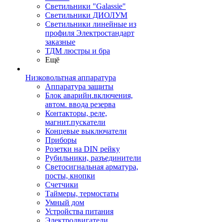
Светильники "Galassie"
Светильники ДИОЛУМ
Светильники линейные из
профиля Электростандарт
заказные
ТДМ люстры и бра
Ещё
Низковольтная аппаратура
Аппаратура защиты
Блок аварийн.включения,
автом. ввода резерва
Контакторы, реле,
магнит.пускатели
Концевые выключатели
Приборы
Розетки на DIN рейку
Рубильники, разъединители
Светосигнальная арматура,
посты, кнопки
Счетчики
Таймеры, термостаты
Умный дом
Устройства питания
Электродвигатели