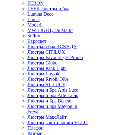
FERON
LEEK люстры и бра
Lumina Deco
Lumis
Moderli
MW-LIGHT, De Markt
Stilfort
Евросвет
Люстра и бра ЭСКАДА
Люстры CITILUX
Люстры Favourite, F-Promo
Люстры Globo
Люстры Kink Light
Люстры Lussole
Люстры Rivoli, ЭРА
Люстры ST LUCE
Люстры и Бра Artis Luce
Люстры и бра Arte Lamp
Люстры и Бра Benetti
Люстры и бра Maytoni и
Freya
Люстры МаксЛайт
Люстры, светильники EGLO
Плафон
Разные