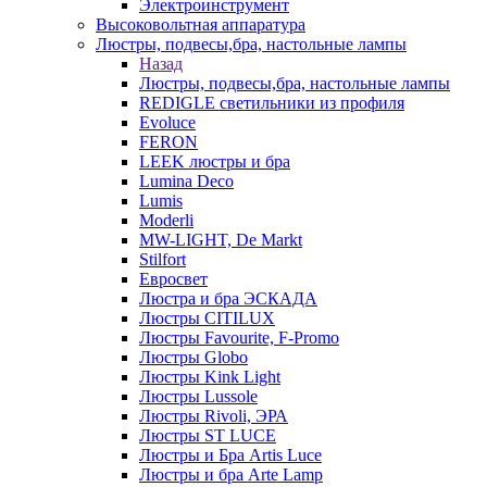
Электроинструмент
Высоковольтная аппаратура
Люстры, подвесы,бра, настольные лампы
Назад
Люстры, подвесы,бра, настольные лампы
REDIGLE светильники из профиля
Evoluce
FERON
LEEK люстры и бра
Lumina Deco
Lumis
Moderli
MW-LIGHT, De Markt
Stilfort
Евросвет
Люстра и бра ЭСКАДА
Люстры CITILUX
Люстры Favourite, F-Promo
Люстры Globo
Люстры Kink Light
Люстры Lussole
Люстры Rivoli, ЭРА
Люстры ST LUCE
Люстры и Бра Artis Luce
Люстры и бра Arte Lamp