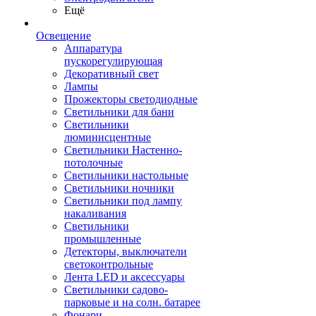
Ещё
Освещение
Аппаратура
пускорегулирующая
Декоративный свет
Лампы
Прожекторы светодиодные
Светильники для бани
Светильники
люминисцентные
Светильники Настенно-
потолочные
Светильники настольные
Светильники ночники
Светильники под лампу
накаливания
Светильники
промышленные
Детекторы, выключатели
светоконтрольные
Лента LED и аксессуары
Светильники садово-
парковые и на солн. батарее
Фонари