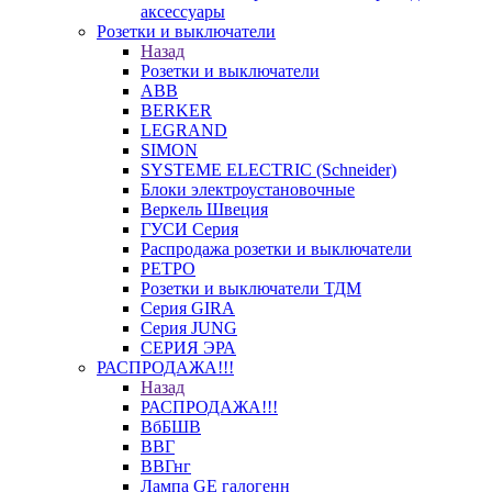
аксессуары
Розетки и выключатели
Назад
Розетки и выключатели
ABB
BERKER
LEGRAND
SIMON
SYSTEME ELECTRIC (Schneider)
Блоки электроустановочные
Веркель Швеция
ГУСИ Серия
Распродажа розетки и выключатели
РЕТРО
Розетки и выключатели ТДМ
Серия GIRA
Серия JUNG
СЕРИЯ ЭРА
РАСПРОДАЖА!!!
Назад
РАСПРОДАЖА!!!
ВбБШВ
ВВГ
ВВГнг
Лампа GE галогенн