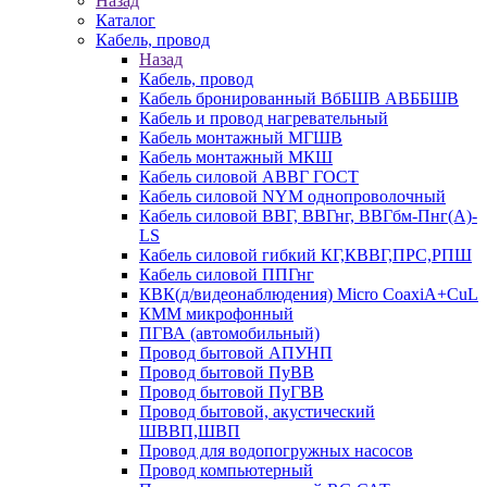
Назад
Каталог
Кабель, провод
Назад
Кабель, провод
Кабель бронированный ВбБШВ АВББШВ
Кабель и провод нагревательный
Кабель монтажный МГШВ
Кабель монтажный МКШ
Кабель силовой АВВГ ГОСТ
Кабель силовой NYM однопроволочный
Кабель силовой ВВГ, ВВГнг, ВВГбм-Пнг(А)-
LS
Кабель силовой гибкий КГ,КВВГ,ПРС,РПШ
Кабель силовой ППГнг
КВК(д/видеонаблюдения) Micro CoaxiA+CuL
КММ микрофонный
ПГВА (автомобильный)
Провод бытовой АПУНП
Провод бытовой ПуВВ
Провод бытовой ПуГВВ
Провод бытовой, акустический
ШВВП,ШВП
Провод для водопогружных насосов
Провод компьютерный