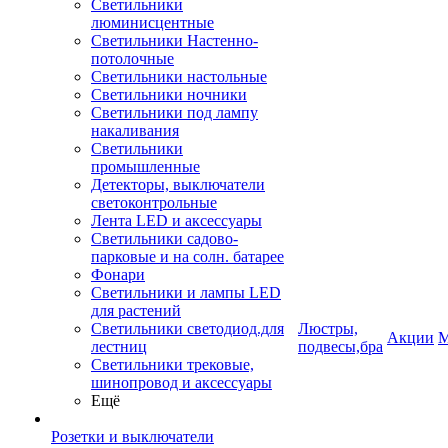
Светильники
люминисцентные
Светильники Настенно-
потолочные
Светильники настольные
Светильники ночники
Светильники под лампу
накаливания
Светильники
промышленные
Детекторы, выключатели
светоконтрольные
Лента LED и аксессуары
Светильники садово-
парковые и на солн. батарее
Фонари
Светильники и лампы LED
для растений
Светильники светодиод.для
Люстры,
Акции
М
лестниц
подвесы,бра
Светильники трековые,
шинопровод и аксессуары
Ещё
Розетки и выключатели