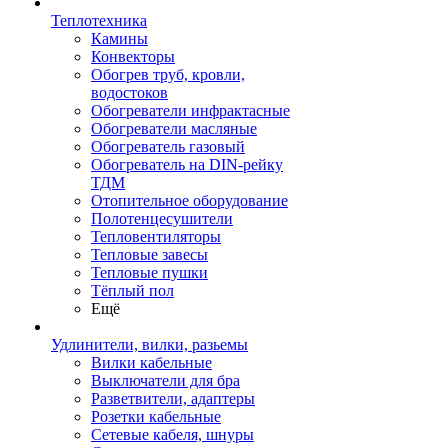
Теплотехника
Камины
Конвекторы
Обогрев труб, кровли,
водостоков
Обогреватели инфрактасные
Обогреватели масляные
Обогреватель газовый
Обогреватель на DIN-рейку
ТДМ
Отопительное оборудование
Полотенцесушители
Тепловентиляторы
Тепловые завесы
Тепловые пушки
Тёплый пол
Ещё
Удлинители, вилки, разьемы
Вилки кабельные
Выключатели для бра
Разветвители, адаптеры
Розетки кабельные
Сетевые кабеля, шнуры