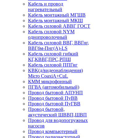
Кабель и провод
нагревательный
Кабель монтажный МГШВ
Кабель монтажный МКШ
Кабель силовой АВВГ ГОСТ
Кабель силовой NYM
однопроволочный
Кабель силовой ВВГ, ВВГнг,
ВВГбм-Пнг(А)-LS
Кабель силовой гибкий
КГ,КВВГ,ПРС,РПШ
Кабель силовой ППГнг
КВК(д/видеонаблюдения)
Micro CoaxiA+CuL
КММ микрофонный
ПГВА (автомобильный)
Провод бытовой АПУНП
Провод бытовой ПуВВ
Провод бытовой ПуГВВ
Провод бытовой,
акустический ШВВП,ШВП
Провод для водопогружных
насосов
Провод компьютерный
Провод радиочастотный