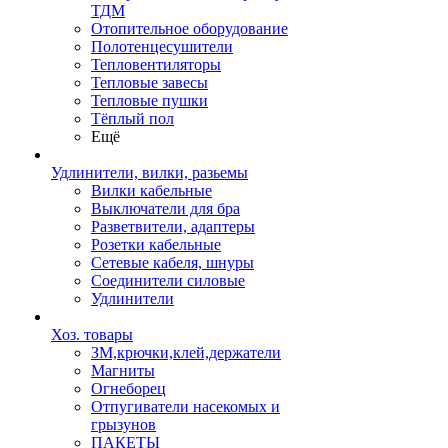
ТДМ
Отопительное оборудование
Полотенцесушители
Тепловентиляторы
Тепловые завесы
Тепловые пушки
Тёплый пол
Ещё
Удлинители, вилки, разьемы
Вилки кабельные
Выключатели для бра
Разветвители, адаптеры
Розетки кабельные
Сетевые кабеля, шнуры
Соединители силовые
Удлинители
Хоз. товары
ЗМ,крючки,клей,держатели
Магниты
Огнеборец
Отпугиватели насекомых и
грызунов
ПАКЕТЫ