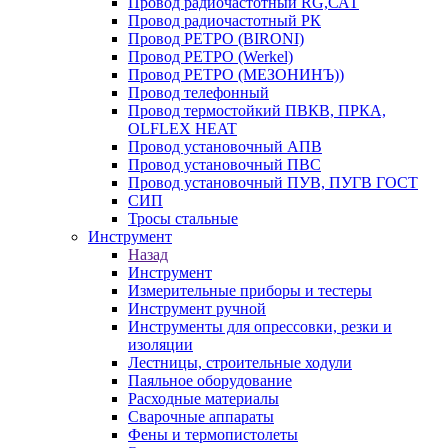
Провод радиочастотный RG,САТ
Провод радиочастотный РК
Провод РЕТРО (BIRONI)
Провод РЕТРО (Werkel)
Провод РЕТРО (МЕЗОНИНЪ))
Провод телефонный
Провод термостойкий ПВКВ, ПРКА,
OLFLEX HEAT
Провод установочный АПВ
Провод установочный ПВС
Провод установочный ПУВ, ПУГВ ГОСТ
СИП
Тросы стальные
Инструмент
Назад
Инструмент
Измерительные приборы и тестеры
Инструмент ручной
Инструменты для опрессовки, резки и
изоляции
Лестницы, строительные ходули
Паяльное оборудование
Расходные материалы
Сварочные аппараты
Фены и термопистолеты