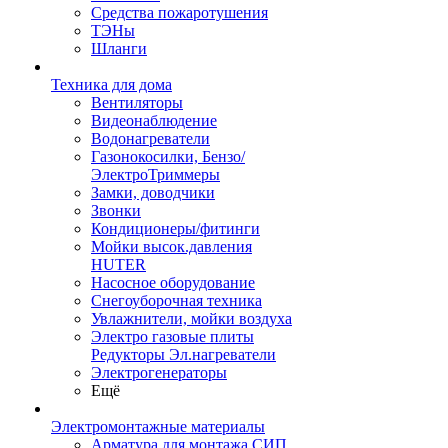
Средства пожаротушения
ТЭНы
Шланги
Техника для дома
Вентиляторы
Видеонаблюдение
Водонагреватели
Газонокосилки, Бензо/
ЭлектроТриммеры
Замки, доводчики
Звонки
Кондиционеры/фитинги
Мойки высок.давления
HUTER
Насосное оборудование
Снегоуборочная техника
Увлажнители, мойки воздуха
Электро газовые плиты
Редукторы Эл.нагреватели
Электрогенераторы
Ещё
Электромонтажные материалы
Арматура для монтажа СИП