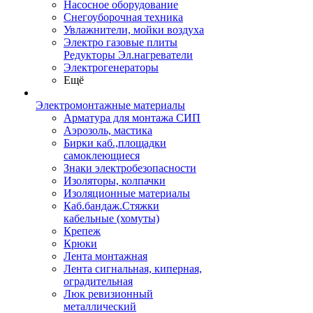
Насосное оборудование
Снегоуборочная техника
Увлажнители, мойки воздуха
Электро газовые плиты
Редукторы Эл.нагреватели
Электрогенераторы
Ещё
Электромонтажные материалы
Арматура для монтажа СИП
Аэрозоль, мастика
Бирки каб.,площадки
самоклеющиеся
Знаки электробезопасности
Изоляторы, колпачки
Изоляционные материалы
Каб.бандаж.Стяжки
кабельные (хомуты)
Крепеж
Крюки
Лента монтажная
Лента сигнальная, киперная,
оградительная
Люк ревизионный
металлический