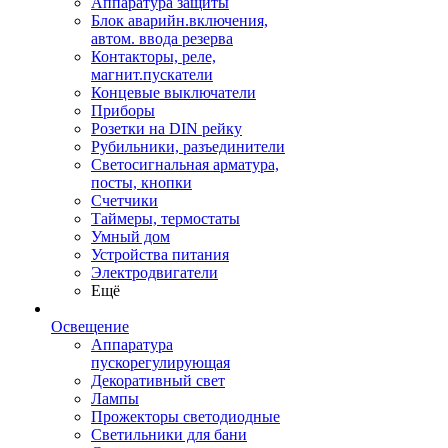
Аппаратура защиты
Блок аварийн.включения,
автом. ввода резерва
Контакторы, реле,
магнит.пускатели
Концевые выключатели
Приборы
Розетки на DIN рейку
Рубильники, разъединители
Светосигнальная арматура,
посты, кнопки
Счетчики
Таймеры, термостаты
Умный дом
Устройства питания
Электродвигатели
Ещё
Освещение
Аппаратура
пускорегулирующая
Декоративный свет
Лампы
Прожекторы светодиодные
Светильники для бани