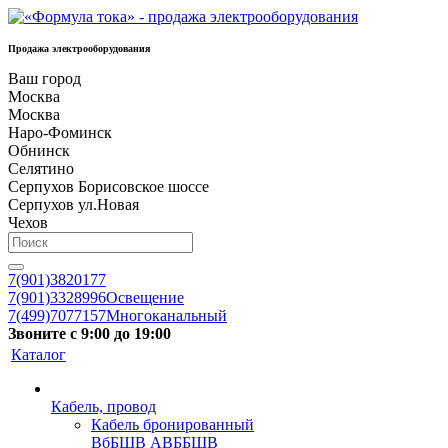
Продажа электрооборудования
Ваш город
Москва
Москва
Наро-Фоминск
Обнинск
Селятино
Серпухов Борисовское шоссе
Серпухов ул.Новая
Чехов
7(901)3820177
7(901)3328996
Освещение
7(499)7077157
Многоканальный
Звоните с 9:00 до 19:00
Каталог
Кабель, провод
Кабель бронированный
ВбБШВ АВББШВ