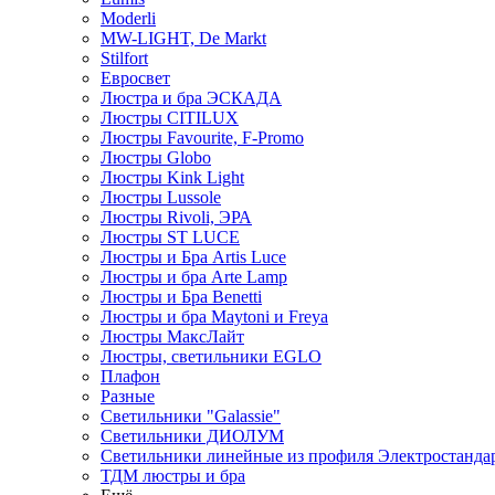
Moderli
MW-LIGHT, De Markt
Stilfort
Евросвет
Люстра и бра ЭСКАДА
Люстры CITILUX
Люстры Favourite, F-Promo
Люстры Globo
Люстры Kink Light
Люстры Lussole
Люстры Rivoli, ЭРА
Люстры ST LUCE
Люстры и Бра Artis Luce
Люстры и бра Arte Lamp
Люстры и Бра Benetti
Люстры и бра Maytoni и Freya
Люстры МаксЛайт
Люстры, светильники EGLO
Плафон
Разные
Светильники "Galassie"
Светильники ДИОЛУМ
Светильники линейные из профиля Электростандар
ТДМ люстры и бра