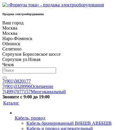
Продажа электрооборудования
Ваш город
Москва
Москва
Наро-Фоминск
Обнинск
Селятино
Серпухов Борисовское шоссе
Серпухов ул.Новая
Чехов
7(901)3820177
7(901)3328996
Освещение
7(499)7077157
Многоканальный
Звоните с 9:00 до 19:00
Каталог
Кабель, провод
Кабель бронированный ВбБШВ АВББШВ
Кабель и провод нагревательный