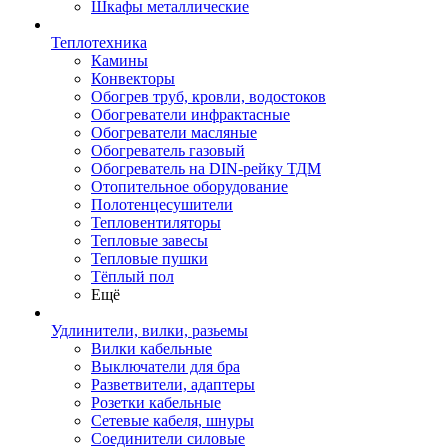
Шкафы металлические
Теплотехника
Камины
Конвекторы
Обогрев труб, кровли, водостоков
Обогреватели инфрактасные
Обогреватели масляные
Обогреватель газовый
Обогреватель на DIN-рейку ТДМ
Отопительное оборудование
Полотенцесушители
Тепловентиляторы
Тепловые завесы
Тепловые пушки
Тёплый пол
Ещё
Удлинители, вилки, разьемы
Вилки кабельные
Выключатели для бра
Разветвители, адаптеры
Розетки кабельные
Сетевые кабеля, шнуры
Соединители силовые