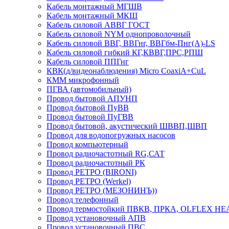
Кабель монтажный МГШВ
Кабель монтажный МКШ
Кабель силовой АВВГ ГОСТ
Кабель силовой NYM однопроволочный
Кабель силовой ВВГ, ВВГнг, ВВГбм-Пнг(А)-LS
Кабель силовой гибкий КГ,КВВГ,ПРС,РПШ
Кабель силовой ППГнг
КВК(д/видеонаблюдения) Micro CoaxiA+CuL
КММ микрофонный
ПГВА (автомобильный)
Провод бытовой АПУНП
Провод бытовой ПуВВ
Провод бытовой ПуГВВ
Провод бытовой, акустический ШВВП,ШВП
Провод для водопогружных насосов
Провод компьютерный
Провод радиочастотный RG,САТ
Провод радиочастотный РК
Провод РЕТРО (BIRONI)
Провод РЕТРО (Werkel)
Провод РЕТРО (МЕЗОНИНЪ))
Провод телефонный
Провод термостойкий ПВКВ, ПРКА, OLFLEX HE
Провод установочный АПВ
Провод установочный ПВС