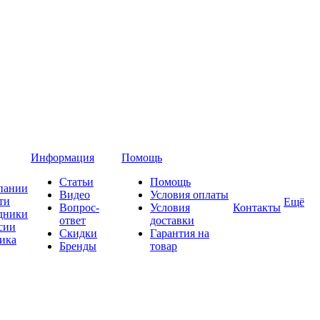
Информация
Помощь
Статьи
Помощь
пании
Видео
Условия оплаты
ти
Ещё
Вопрос-
Условия
Контакты
дники
ответ
доставки
сии
Скидки
Гарантия на
ика
Бренды
товар