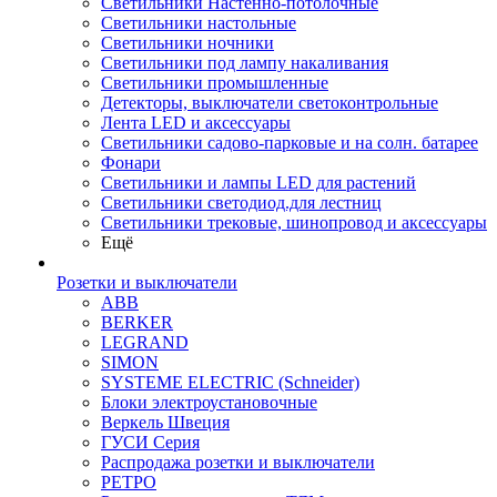
Светильники Настенно-потолочные
Светильники настольные
Светильники ночники
Светильники под лампу накаливания
Светильники промышленные
Детекторы, выключатели светоконтрольные
Лента LED и аксессуары
Светильники садово-парковые и на солн. батарее
Фонари
Светильники и лампы LED для растений
Светильники светодиод.для лестниц
Светильники трековые, шинопровод и аксессуары
Ещё
Розетки и выключатели
ABB
BERKER
LEGRAND
SIMON
SYSTEME ELECTRIC (Schneider)
Блоки электроустановочные
Веркель Швеция
ГУСИ Серия
Распродажа розетки и выключатели
РЕТРО