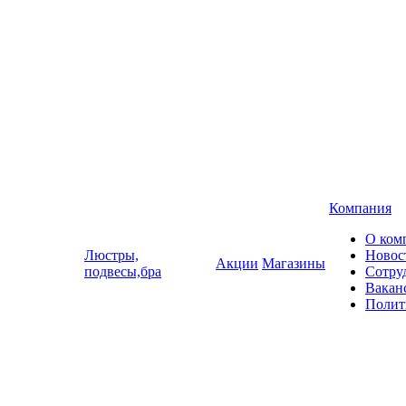
Компания
О ком
Люстры,
Новос
Акции
Магазины
подвесы,бра
Сотру
Вакан
Полит