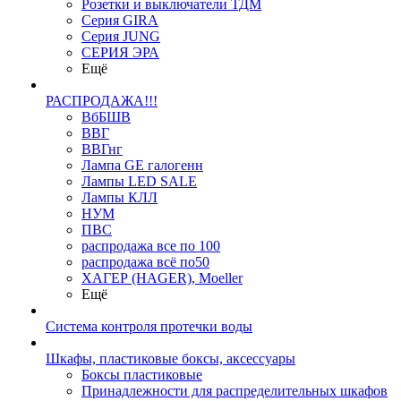
Розетки и выключатели ТДМ
Серия GIRA
Серия JUNG
СЕРИЯ ЭРА
Ещё
РАСПРОДАЖА!!!
ВбБШВ
ВВГ
ВВГнг
Лампа GE галогенн
Лампы LED SALE
Лампы КЛЛ
НУМ
ПВС
распродажа все по 100
распродажа всё по50
ХАГЕР (HAGER), Moeller
Ещё
Система контроля протечки воды
Шкафы, пластиковые боксы, аксессуары
Боксы пластиковые
Принадлежности для распределительных шкафов