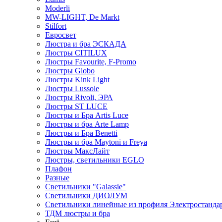
Moderli
MW-LIGHT, De Markt
Stilfort
Евросвет
Люстра и бра ЭСКАДА
Люстры CITILUX
Люстры Favourite, F-Promo
Люстры Globo
Люстры Kink Light
Люстры Lussole
Люстры Rivoli, ЭРА
Люстры ST LUCE
Люстры и Бра Artis Luce
Люстры и бра Arte Lamp
Люстры и Бра Benetti
Люстры и бра Maytoni и Freya
Люстры МаксЛайт
Люстры, светильники EGLO
Плафон
Разные
Светильники "Galassie"
Светильники ДИОЛУМ
Светильники линейные из профиля Электростандар
ТДМ люстры и бра