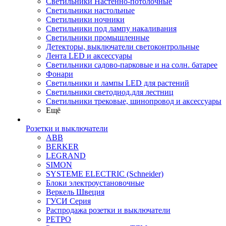
Светильники Настенно-потолочные
Светильники настольные
Светильники ночники
Светильники под лампу накаливания
Светильники промышленные
Детекторы, выключатели светоконтрольные
Лента LED и аксессуары
Светильники садово-парковые и на солн. батарее
Фонари
Светильники и лампы LED для растений
Светильники светодиод.для лестниц
Светильники трековые, шинопровод и аксессуары
Ещё
Розетки и выключатели
ABB
BERKER
LEGRAND
SIMON
SYSTEME ELECTRIC (Schneider)
Блоки электроустановочные
Веркель Швеция
ГУСИ Серия
Распродажа розетки и выключатели
РЕТРО