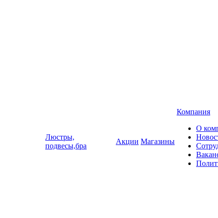
Компания
О ком
Люстры,
Новос
Акции
Магазины
подвесы,бра
Сотру
Вакан
Полит