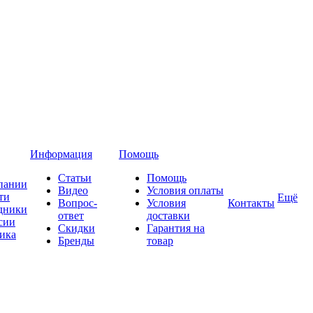
Информация
Помощь
Статьи
Помощь
пании
Видео
Условия оплаты
ти
Ещё
Вопрос-
Условия
Контакты
дники
ответ
доставки
сии
Скидки
Гарантия на
ика
Бренды
товар