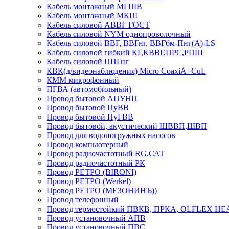
Кабель монтажный МГШВ
Кабель монтажный МКШ
Кабель силовой АВВГ ГОСТ
Кабель силовой NYM однопроволочный
Кабель силовой ВВГ, ВВГнг, ВВГбм-Пнг(А)-LS
Кабель силовой гибкий КГ,КВВГ,ПРС,РПШ
Кабель силовой ППГнг
КВК(д/видеонаблюдения) Micro CoaxiA+CuL
КММ микрофонный
ПГВА (автомобильный)
Провод бытовой АПУНП
Провод бытовой ПуВВ
Провод бытовой ПуГВВ
Провод бытовой, акустический ШВВП,ШВП
Провод для водопогружных насосов
Провод компьютерный
Провод радиочастотный RG,САТ
Провод радиочастотный РК
Провод РЕТРО (BIRONI)
Провод РЕТРО (Werkel)
Провод РЕТРО (МЕЗОНИНЪ))
Провод телефонный
Провод термостойкий ПВКВ, ПРКА, OLFLEX HE
Провод установочный АПВ
Провод установочный ПВС