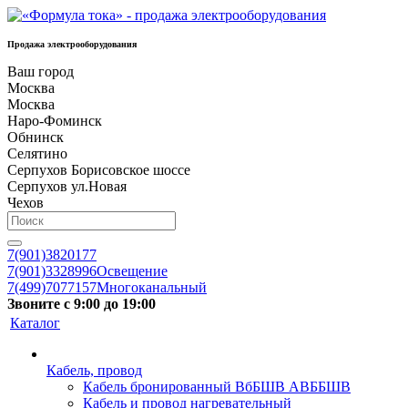
Продажа электрооборудования
Ваш город
Москва
Москва
Наро-Фоминск
Обнинск
Селятино
Серпухов Борисовское шоссе
Серпухов ул.Новая
Чехов
7(901)3820177
7(901)3328996
Освещение
7(499)7077157
Многоканальный
Звоните с 9:00 до 19:00
Каталог
Кабель, провод
Кабель бронированный ВбБШВ АВББШВ
Кабель и провод нагревательный