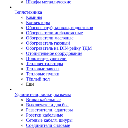
Шкафы металлические
Теплотехника
Камины
Конвекторы
Обогрев труб, кровли, водостоков
Обогреватели инфрактасные
Обогреватели масляные
Обогреватель газовый
Обогреватель на DIN-рейку ТДМ
Отопительное оборудование
Полотенцесушители
Тепловентиляторы
Тепловые завесы
Тепловые пушки
Тёплый пол
Ещё
Удлинители, вилки, разьемы
Вилки кабельные
Выключатели для бра
Разветвители, адаптеры
Розетки кабельные
Сетевые кабеля, шнуры
Соединители силовые