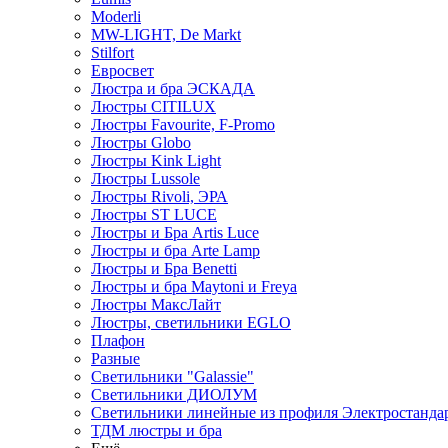
Moderli
MW-LIGHT, De Markt
Stilfort
Евросвет
Люстра и бра ЭСКАДА
Люстры CITILUX
Люстры Favourite, F-Promo
Люстры Globo
Люстры Kink Light
Люстры Lussole
Люстры Rivoli, ЭРА
Люстры ST LUCE
Люстры и Бра Artis Luce
Люстры и бра Arte Lamp
Люстры и Бра Benetti
Люстры и бра Maytoni и Freya
Люстры МаксЛайт
Люстры, светильники EGLO
Плафон
Разные
Светильники "Galassie"
Светильники ДИОЛУМ
Светильники линейные из профиля Электростандар
ТДМ люстры и бра