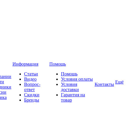
Информация
Помощь
Статьи
Помощь
пании
Видео
Условия оплаты
ти
Ещё
Вопрос-
Условия
Контакты
дники
ответ
доставки
сии
Скидки
Гарантия на
ика
Бренды
товар