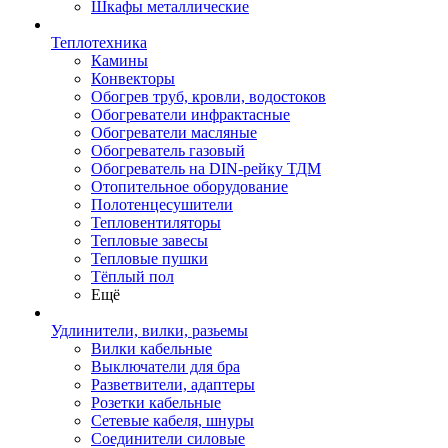
Шкафы металлические
Теплотехника
Камины
Конвекторы
Обогрев труб, кровли, водостоков
Обогреватели инфрактасные
Обогреватели масляные
Обогреватель газовый
Обогреватель на DIN-рейку ТДМ
Отопительное оборудование
Полотенцесушители
Тепловентиляторы
Тепловые завесы
Тепловые пушки
Тёплый пол
Ещё
Удлинители, вилки, разьемы
Вилки кабельные
Выключатели для бра
Разветвители, адаптеры
Розетки кабельные
Сетевые кабеля, шнуры
Соединители силовые