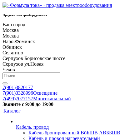
Продажа электрооборудования
Ваш город
Москва
Москва
Наро-Фоминск
Обнинск
Селятино
Серпухов Борисовское шоссе
Серпухов ул.Новая
Чехов
7(901)3820177
7(901)3328996
Освещение
7(499)7077157
Многоканальный
Звоните с 9:00 до 19:00
Каталог
Кабель, провод
Кабель бронированный ВбБШВ АВББШВ
Кабель и провод нагревательный