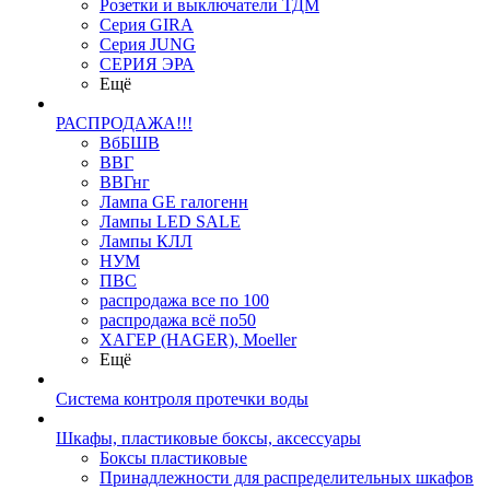
Розетки и выключатели ТДМ
Серия GIRA
Серия JUNG
СЕРИЯ ЭРА
Ещё
РАСПРОДАЖА!!!
ВбБШВ
ВВГ
ВВГнг
Лампа GE галогенн
Лампы LED SALE
Лампы КЛЛ
НУМ
ПВС
распродажа все по 100
распродажа всё по50
ХАГЕР (HAGER), Moeller
Ещё
Система контроля протечки воды
Шкафы, пластиковые боксы, аксессуары
Боксы пластиковые
Принадлежности для распределительных шкафов