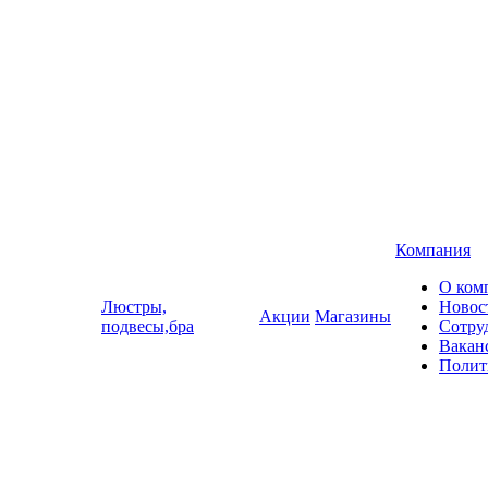
Компания
О ком
Люстры,
Новос
Акции
Магазины
подвесы,бра
Сотру
Вакан
Полит