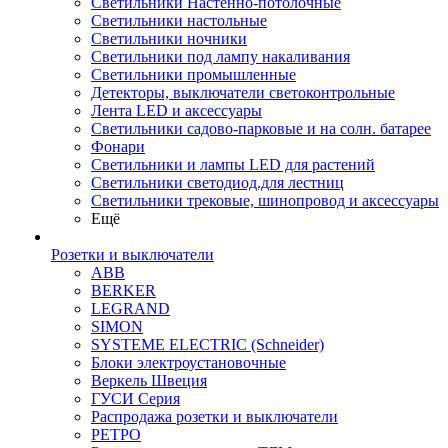
Светильники Настенно-потолочные
Светильники настольные
Светильники ночники
Светильники под лампу накаливания
Светильники промышленные
Детекторы, выключатели светоконтрольные
Лента LED и аксессуары
Светильники садово-парковые и на солн. батарее
Фонари
Светильники и лампы LED для растений
Светильники светодиод.для лестниц
Светильники трековые, шинопровод и аксессуары
Ещё
Розетки и выключатели
ABB
BERKER
LEGRAND
SIMON
SYSTEME ELECTRIC (Schneider)
Блоки электроустановочные
Веркель Швеция
ГУСИ Серия
Распродажа розетки и выключатели
РЕТРО