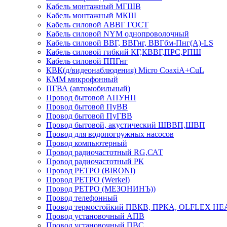
Кабель монтажный МГШВ
Кабель монтажный МКШ
Кабель силовой АВВГ ГОСТ
Кабель силовой NYM однопроволочный
Кабель силовой ВВГ, ВВГнг, ВВГбм-Пнг(А)-LS
Кабель силовой гибкий КГ,КВВГ,ПРС,РПШ
Кабель силовой ППГнг
КВК(д/видеонаблюдения) Micro CoaxiA+CuL
КММ микрофонный
ПГВА (автомобильный)
Провод бытовой АПУНП
Провод бытовой ПуВВ
Провод бытовой ПуГВВ
Провод бытовой, акустический ШВВП,ШВП
Провод для водопогружных насосов
Провод компьютерный
Провод радиочастотный RG,САТ
Провод радиочастотный РК
Провод РЕТРО (BIRONI)
Провод РЕТРО (Werkel)
Провод РЕТРО (МЕЗОНИНЪ))
Провод телефонный
Провод термостойкий ПВКВ, ПРКА, OLFLEX HE
Провод установочный АПВ
Провод установочный ПВС