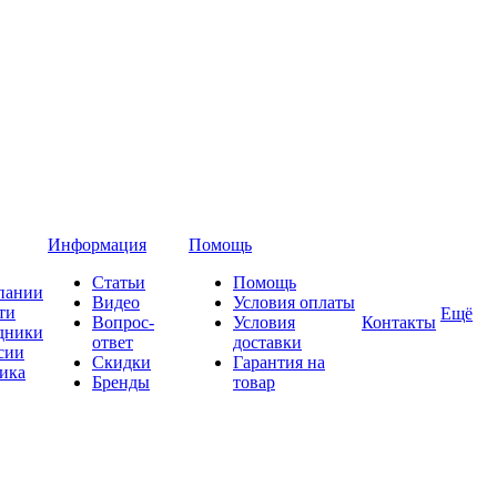
Информация
Помощь
Статьи
Помощь
пании
Видео
Условия оплаты
ти
Ещё
Вопрос-
Условия
Контакты
дники
ответ
доставки
сии
Скидки
Гарантия на
ика
Бренды
товар