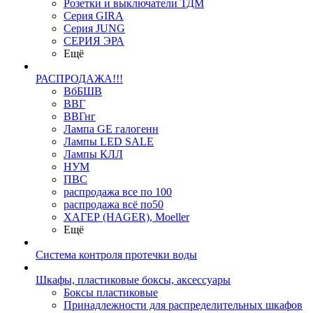
Розетки и выключатели ТДМ
Серия GIRA
Серия JUNG
СЕРИЯ ЭРА
Ещё
РАСПРОДАЖА!!!
ВбБШВ
ВВГ
ВВГнг
Лампа GE галогенн
Лампы LED SALE
Лампы КЛЛ
НУМ
ПВС
распродажа все по 100
распродажа всё по50
ХАГЕР (HAGER), Moeller
Ещё
Система контроля протечки воды
Шкафы, пластиковые боксы, аксессуары
Боксы пластиковые
Принадлежности для распределительных шкафов