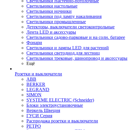
Светильники Настенно-потолочные
Светильники настольные
Светильники ночники
Светильники под лампу накаливания
Светильники промышленные
Детекторы, выключатели светоконтрольные
Лента LED и аксессуары
Светильники садово-парковые и на солн. батарее
Фонари
Светильники и лампы LED для растений
Светильники светодиод.для лестниц
Светильники трековые, шинопровод и аксессуары
Ещё
Розетки и выключатели
ABB
BERKER
LEGRAND
SIMON
SYSTEME ELECTRIC (Schneider)
Блоки электроустановочные
Веркель Швеция
ГУСИ Серия
Распродажа розетки и выключатели
РЕТРО