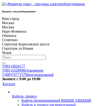
Продажа электрооборудования
Ваш город
Москва
Москва
Наро-Фоминск
Обнинск
Селятино
Серпухов Борисовское шоссе
Серпухов ул.Новая
Чехов
7(901)3820177
7(901)3328996
Освещение
7(499)7077157
Многоканальный
Звоните с 9:00 до 19:00
Каталог
Кабель, провод
Кабель бронированный ВбБШВ АВББШВ
Кабель и провод нагревательный