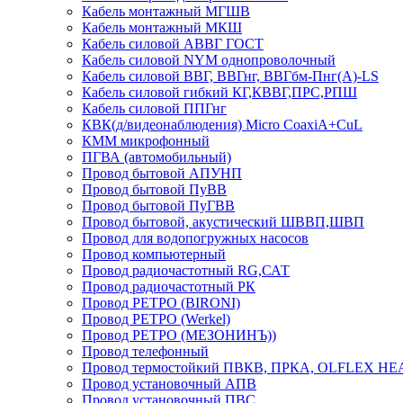
Кабель монтажный МГШВ
Кабель монтажный МКШ
Кабель силовой АВВГ ГОСТ
Кабель силовой NYM однопроволочный
Кабель силовой ВВГ, ВВГнг, ВВГбм-Пнг(А)-LS
Кабель силовой гибкий КГ,КВВГ,ПРС,РПШ
Кабель силовой ППГнг
КВК(д/видеонаблюдения) Micro CoaxiA+CuL
КММ микрофонный
ПГВА (автомобильный)
Провод бытовой АПУНП
Провод бытовой ПуВВ
Провод бытовой ПуГВВ
Провод бытовой, акустический ШВВП,ШВП
Провод для водопогружных насосов
Провод компьютерный
Провод радиочастотный RG,САТ
Провод радиочастотный РК
Провод РЕТРО (BIRONI)
Провод РЕТРО (Werkel)
Провод РЕТРО (МЕЗОНИНЪ))
Провод телефонный
Провод термостойкий ПВКВ, ПРКА, OLFLEX HE
Провод установочный АПВ
Провод установочный ПВС