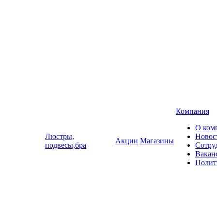
Компания
О ком
Люстры,
Новос
Акции
Магазины
подвесы,бра
Сотру
Вакан
Полит