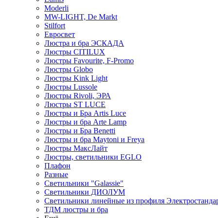
Moderli
MW-LIGHT, De Markt
Stilfort
Евросвет
Люстра и бра ЭСКАДА
Люстры CITILUX
Люстры Favourite, F-Promo
Люстры Globo
Люстры Kink Light
Люстры Lussole
Люстры Rivoli, ЭРА
Люстры ST LUCE
Люстры и Бра Artis Luce
Люстры и бра Arte Lamp
Люстры и Бра Benetti
Люстры и бра Maytoni и Freya
Люстры МаксЛайт
Люстры, светильники EGLO
Плафон
Разные
Светильники "Galassie"
Светильники ДИОЛУМ
Светильники линейные из профиля Электростандар
ТДМ люстры и бра