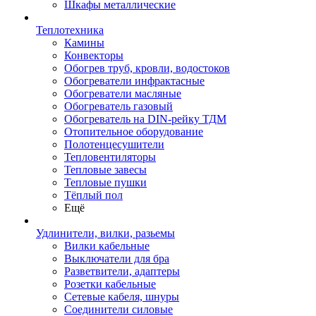
Шкафы металлические
Теплотехника
Камины
Конвекторы
Обогрев труб, кровли, водостоков
Обогреватели инфрактасные
Обогреватели масляные
Обогреватель газовый
Обогреватель на DIN-рейку ТДМ
Отопительное оборудование
Полотенцесушители
Тепловентиляторы
Тепловые завесы
Тепловые пушки
Тёплый пол
Ещё
Удлинители, вилки, разьемы
Вилки кабельные
Выключатели для бра
Разветвители, адаптеры
Розетки кабельные
Сетевые кабеля, шнуры
Соединители силовые