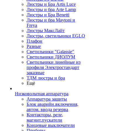
Люстры и Бра Artis Luce
Люстры и бра Arte Lamp
Люстры и Бра Benetti
Люстры и бра Maytoni и
Freya
Люстры МаксЛайт
Люстры, светильники EGLO
Плафон
Разные
Светильники "Galassie"
Светильники ДИОЛУМ
Светильники линейные из
профиля Электростандарт
заказные
ТДМ люстры и бра
Ещё
Низковольтная аппаратура
Аппаратура защиты
Блок аварийн.включения,
автом. ввода резерва
Контакторы, реле,
магнит.пускатели
Концевые выключатели
Приборы