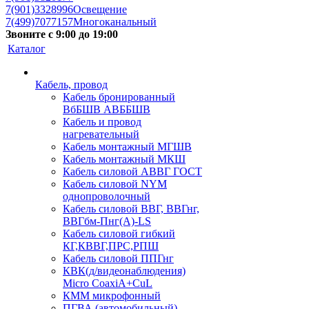
7(901)3328996
Освещение
7(499)7077157
Многоканальный
Звоните с 9:00 до 19:00
Каталог
Кабель, провод
Кабель бронированный
ВбБШВ АВББШВ
Кабель и провод
нагревательный
Кабель монтажный МГШВ
Кабель монтажный МКШ
Кабель силовой АВВГ ГОСТ
Кабель силовой NYM
однопроволочный
Кабель силовой ВВГ, ВВГнг,
ВВГбм-Пнг(А)-LS
Кабель силовой гибкий
КГ,КВВГ,ПРС,РПШ
Кабель силовой ППГнг
КВК(д/видеонаблюдения)
Micro CoaxiA+CuL
КММ микрофонный
ПГВА (автомобильный)