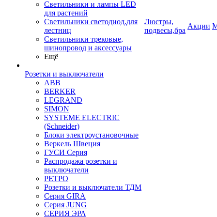
Светильники и лампы LED
для растений
Светильники светодиод.для
Люстры,
Акции
М
лестниц
подвесы,бра
Светильники трековые,
шинопровод и аксессуары
Ещё
Розетки и выключатели
ABB
BERKER
LEGRAND
SIMON
SYSTEME ELECTRIC
(Schneider)
Блоки электроустановочные
Веркель Швеция
ГУСИ Серия
Распродажа розетки и
выключатели
РЕТРО
Розетки и выключатели ТДМ
Серия GIRA
Серия JUNG
СЕРИЯ ЭРА