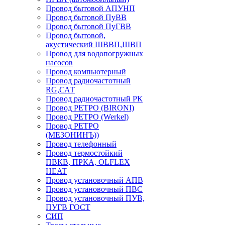
Провод бытовой АПУНП
Провод бытовой ПуВВ
Провод бытовой ПуГВВ
Провод бытовой,
акустический ШВВП,ШВП
Провод для водопогружных
насосов
Провод компьютерный
Провод радиочастотный
RG,САТ
Провод радиочастотный РК
Провод РЕТРО (BIRONI)
Провод РЕТРО (Werkel)
Провод РЕТРО
(МЕЗОНИНЪ))
Провод телефонный
Провод термостойкий
ПВКВ, ПРКА, OLFLEX
HEAT
Провод установочный АПВ
Провод установочный ПВС
Провод установочный ПУВ,
ПУГВ ГОСТ
СИП