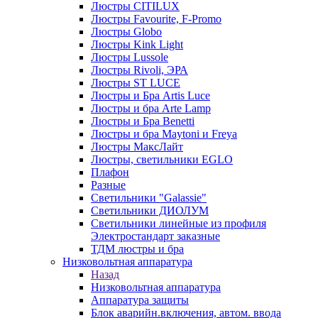
Люстры CITILUX
Люстры Favourite, F-Promo
Люстры Globo
Люстры Kink Light
Люстры Lussole
Люстры Rivoli, ЭРА
Люстры ST LUCE
Люстры и Бра Artis Luce
Люстры и бра Arte Lamp
Люстры и Бра Benetti
Люстры и бра Maytoni и Freya
Люстры МаксЛайт
Люстры, светильники EGLO
Плафон
Разные
Светильники "Galassie"
Светильники ДИОЛУМ
Светильники линейные из профиля
Электростандарт заказные
ТДМ люстры и бра
Низковольтная аппаратура
Назад
Низковольтная аппаратура
Аппаратура защиты
Блок аварийн.включения, автом. ввода