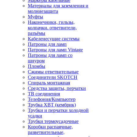
Маркеры кабельные
Материалы для заземления и
молниезащита
Муфты
Наконечники, гильзы,
колпачки. ответвители,
разъёмы
Кабеленесущие системы
Патроны для ламп
Патроны для ламп Vintage
Патроны для ламп со
шнуром
Пломбы
Сжимы ответвительные
Соединители SKOTCH
Спираль монтажная
Средства защиты, перчатки
ТВ соединения
Телефония/Компьютер
Трубка ХВТ (кембрик)
Трубки и перчатки холодной
усадки
Трубки термоусадочные
Коробки распаячные,
разветвительные,