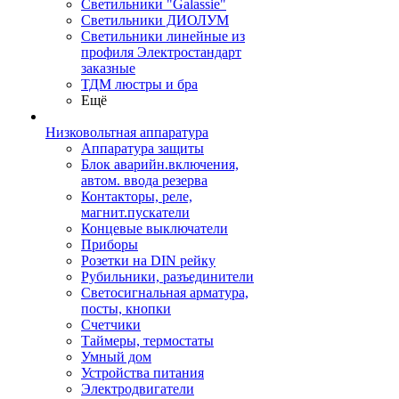
Светильники "Galassie"
Светильники ДИОЛУМ
Светильники линейные из
профиля Электростандарт
заказные
ТДМ люстры и бра
Ещё
Низковольтная аппаратура
Аппаратура защиты
Блок аварийн.включения,
автом. ввода резерва
Контакторы, реле,
магнит.пускатели
Концевые выключатели
Приборы
Розетки на DIN рейку
Рубильники, разъединители
Светосигнальная арматура,
посты, кнопки
Счетчики
Таймеры, термостаты
Умный дом
Устройства питания
Электродвигатели