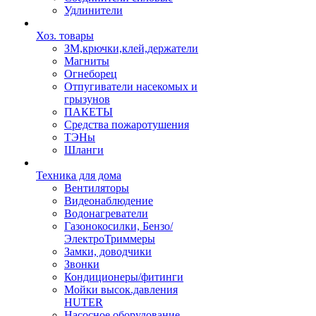
Удлинители
Хоз. товары
ЗМ,крючки,клей,держатели
Магниты
Огнеборец
Отпугиватели насекомых и
грызунов
ПАКЕТЫ
Средства пожаротушения
ТЭНы
Шланги
Техника для дома
Вентиляторы
Видеонаблюдение
Водонагреватели
Газонокосилки, Бензо/
ЭлектроТриммеры
Замки, доводчики
Звонки
Кондиционеры/фитинги
Мойки высок.давления
HUTER
Насосное оборудование