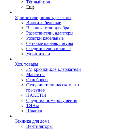
Тёплый пол
Ещё
Удлинители, вилки, разьемы
Вилки кабельные
Выключатели для бра
Разветвители, адаптеры
Розетки кабельные
Сетевые кабеля, шнуры
Соединители силовые
Удлинители
Хоз. товары
ЗМ,крючки,клей,держатели
Магниты
Огнеборец
Отпугиватели насекомых и
грызунов
ПАКЕТЫ
Средства пожаротушения
ТЭНы
Шланги
Техника для дома
Вентиляторы