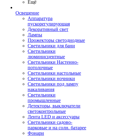
Ещё
Освещение
Аппаратура
пускорегулирующая
Декоративный свет
Лампы
Прожекторы светодиодные
Светильники для бани
Светильники
люминисцентные
Светильники Настенно-
потолочные
Светильники настольные
Светильники ночники
Светильники под лампу
накаливания
Светильники
промышленные
Детекторы, выключатели
светоконтрольные
Лента LED и аксессуары
Светильники садово-
парковые и на солн. батарее
Фонари