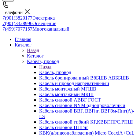
Телефоны
7(901)3820177
Электрика
7(901)3328996
Освещение
7(499)7077157
Многоканальный
Главная
Каталог
Назад
Каталог
Кабель, провод
Назад
Кабель, провод
Кабель бронированный ВбБШВ АВББШВ
Кабель и провод нагревательный
Кабель монтажный МГШВ
Кабель монтажный МКШ
Кабель силовой АВВГ ГОСТ
Кабель силовой NYM однопроволочный
Кабель силовой ВВГ, ВВГнг, ВВГбм-Пнг(А)-
LS
Кабель силовой гибкий КГ,КВВГ,ПРС,РПШ
Кабель силовой ППГнг
КВК(д/видеонаблюдения) Micro CoaxiA+CuL