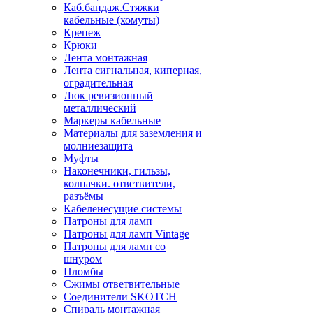
Каб.бандаж.Стяжки
кабельные (хомуты)
Крепеж
Крюки
Лента монтажная
Лента сигнальная, киперная,
оградительная
Люк ревизионный
металлический
Маркеры кабельные
Материалы для заземления и
молниезащита
Муфты
Наконечники, гильзы,
колпачки. ответвители,
разъёмы
Кабеленесущие системы
Патроны для ламп
Патроны для ламп Vintage
Патроны для ламп со
шнуром
Пломбы
Сжимы ответвительные
Соединители SKOTCH
Спираль монтажная