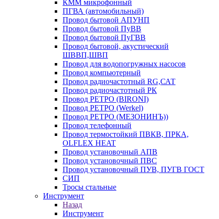
КММ микрофонный
ПГВА (автомобильный)
Провод бытовой АПУНП
Провод бытовой ПуВВ
Провод бытовой ПуГВВ
Провод бытовой, акустический
ШВВП,ШВП
Провод для водопогружных насосов
Провод компьютерный
Провод радиочастотный RG,САТ
Провод радиочастотный РК
Провод РЕТРО (BIRONI)
Провод РЕТРО (Werkel)
Провод РЕТРО (МЕЗОНИНЪ))
Провод телефонный
Провод термостойкий ПВКВ, ПРКА,
OLFLEX HEAT
Провод установочный АПВ
Провод установочный ПВС
Провод установочный ПУВ, ПУГВ ГОСТ
СИП
Тросы стальные
Инструмент
Назад
Инструмент