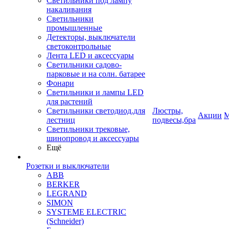
Светильники под лампу
накаливания
Светильники
промышленные
Детекторы, выключатели
светоконтрольные
Лента LED и аксессуары
Светильники садово-
парковые и на солн. батарее
Фонари
Светильники и лампы LED
для растений
Светильники светодиод.для
Люстры,
Акции
М
лестниц
подвесы,бра
Светильники трековые,
шинопровод и аксессуары
Ещё
Розетки и выключатели
ABB
BERKER
LEGRAND
SIMON
SYSTEME ELECTRIC
(Schneider)