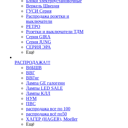
Блоки электроустановочные
Веркель Швеция
ГУСИ Серия
Распродажа розетки и
выключатели
РЕТРО
Розетки и выключатели ТДМ
Серия GIRA
Серия JUNG
СЕРИЯ ЭРА
Ещё
РАСПРОДАЖА!!!
ВбБШВ
ВВГ
ВВГнг
Лампа GE галогенн
Лампы LED SALE
Лампы КЛЛ
НУМ
ПВС
распродажа все по 100
распродажа всё по50
ХАГЕР (HAGER), Moeller
Ещё