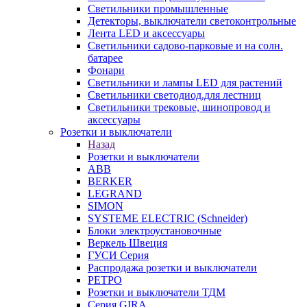
Светильники промышленные
Детекторы, выключатели светоконтрольные
Лента LED и аксессуары
Светильники садово-парковые и на солн.
батарее
Фонари
Светильники и лампы LED для растений
Светильники светодиод.для лестниц
Светильники трековые, шинопровод и
аксессуары
Розетки и выключатели
Назад
Розетки и выключатели
ABB
BERKER
LEGRAND
SIMON
SYSTEME ELECTRIC (Schneider)
Блоки электроустановочные
Веркель Швеция
ГУСИ Серия
Распродажа розетки и выключатели
РЕТРО
Розетки и выключатели ТДМ
Серия GIRA