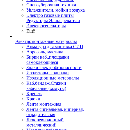
Снегоуборочная техника
Увлажнители, мойки воздуха
Электро газовые плиты
Редукторы Эл.нагреватели
Электрогенераторы
Ещё
Электромонтажные материалы
Арматура для монтажа СИП
Аэрозоль, мастика
Бирки каб.,площадки
самоклеющиеся
Знаки электробезопасности
Изоляторы, колпачки
Изоляционные материалы
Каб.бандаж.Стяжки
кабельные (хомуты)
Крепеж
Крюки
Лента монтажная
Лента сигнальная, киперная,
оградительная
Люк ревизионный
металлический