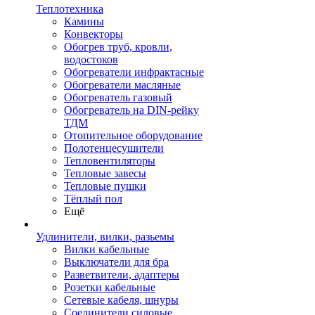
Теплотехника
Камины
Конвекторы
Обогрев труб, кровли,
водостоков
Обогреватели инфрактасные
Обогреватели масляные
Обогреватель газовый
Обогреватель на DIN-рейку
ТДМ
Отопительное оборудование
Полотенцесушители
Тепловентиляторы
Тепловые завесы
Тепловые пушки
Тёплый пол
Ещё
Удлинители, вилки, разьемы
Вилки кабельные
Выключатели для бра
Разветвители, адаптеры
Розетки кабельные
Сетевые кабеля, шнуры
Соединители силовые