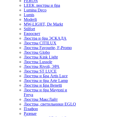
FERON
LEEK люстры и бра
Lumina Deco
Lumis
Moderli
MW-LIGHT, De Markt
Stilfort
Евросвет
Люстра и бра ЭСКАДА
Люстры CITILUX
Люстры Favourite, F-Promo
Люстры Globo
Люстры Kink Light
Люстры Lussole
Люстры Rivoli, ЭРА
Люстры ST LUCE
Люстры и Бра Artis Luce
Люстры и бра Arte Lamp
Люстры и Бра Benetti
Люстры и бра Maytoni и
Freya
Люстры МаксЛайт
Люстры, светильники EGLO
Плафон
Разные