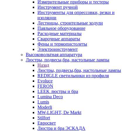
Измерительные приборы и тестеры
Инструмент ручной
Инструменты для опрессовки, резки и
изоляции
Лестницы, строительные ходули
Паяльное оборудование
Расходные материалы
Сварочные аппараты
Фены и термопистолеты
Электроинструмент
Высоковольтная аппаратура
Люстры, подвесы,бра, настольные лампы
Назад
Люстры, подвесы,бра, настольные лампы
REDIGLE светильники из профиля
Evoluce
FERON
LEEK люстры и бра
Lumina Deco
Lumis
Moderli
MW-LIGHT, De Markt
Stilfort
Евросвет
Люстра и бра ЭСКАДА