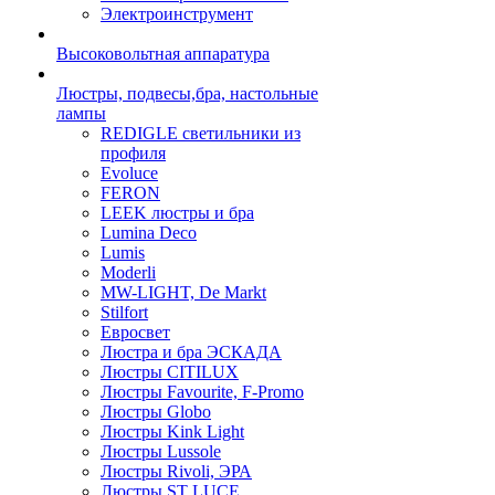
Электроинструмент
Высоковольтная аппаратура
Люстры, подвесы,бра, настольные
лампы
REDIGLE светильники из
профиля
Evoluce
FERON
LEEK люстры и бра
Lumina Deco
Lumis
Moderli
MW-LIGHT, De Markt
Stilfort
Евросвет
Люстра и бра ЭСКАДА
Люстры CITILUX
Люстры Favourite, F-Promo
Люстры Globo
Люстры Kink Light
Люстры Lussole
Люстры Rivoli, ЭРА
Люстры ST LUCE