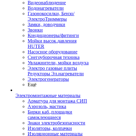
Видеонаблюдение
Водонагреватели
Газонокосилки, Бензо/
ЭлектроТриммеры
Замки, доводчики
Звонки
Кондиционеры/фитинги
Мойки высок.давления
HUTER
Насосное оборудование
Снегоуборочная техника
Увлажнители, мойки воздуха
Электро газовые плиты
Редукторы Эл.нагреватели
Электрогенераторы
Ещё
Электромонтажные материалы
Арматура для монтажа СИП
Аэрозоль, мастика
Бирки каб.,площадки
самоклеющиеся
Знаки электробезопасности
Изоляторы, колпачки
Изоляционные материалы