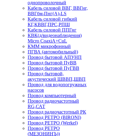
однопроволочный
Кабель силовой ВВГ, ВВГнг,
ВВГбм-Пнг(А)-LS
Кабель силовой гибкий
КГ,КВВГ,ПРС,РПШ
Кабель силовой ППГнг
КВК(д/видеонаблюдения)
Micro CoaxiA+CuL
КММ микрофонный
ПГВА (автомобильный)
Провод бытовой АПУНП
Провод бытовой ПуВВ
Провод бытовой ПуГВВ
Провод бытовой,
акустический ШВВП,ШВП
Провод для водопогружных
насосов
Провод компьютерный
Провод радиочастотный
RG,САТ
Провод радиочастотный РК
Провод РЕТРО (BIRONI)
Провод РЕТРО (Werkel)
Провод РЕТРО
(МЕЗОНИНЪ))