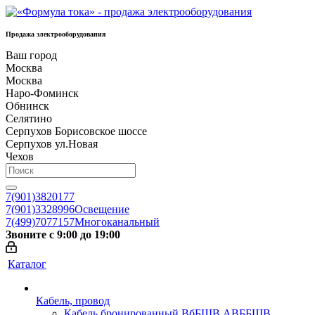
Продажа электрооборудования
Ваш город
Москва
Москва
Наро-Фоминск
Обнинск
Селятино
Серпухов Борисовское шоссе
Серпухов ул.Новая
Чехов
7(901)3820177
7(901)3328996
Освещение
7(499)7077157
Многоканальный
Звоните с 9:00 до 19:00
Каталог
Кабель, провод
Кабель бронированный ВбБШВ АВББШВ