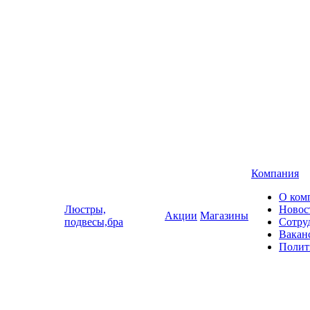
Компания
О ком
Люстры,
Новос
Акции
Магазины
подвесы,бра
Сотру
Вакан
Полит