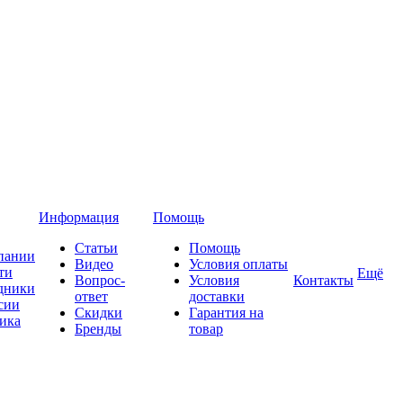
Информация
Помощь
Статьи
Помощь
пании
Видео
Условия оплаты
ти
Ещё
Вопрос-
Условия
Контакты
дники
ответ
доставки
сии
Скидки
Гарантия на
ика
Бренды
товар