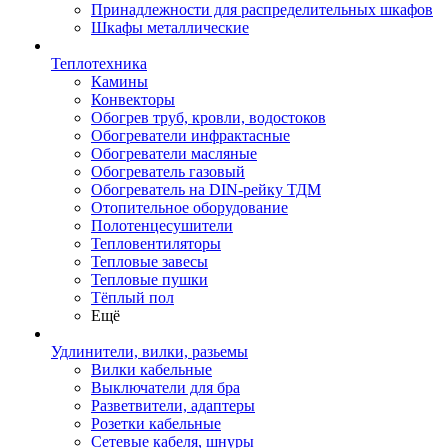
Принадлежности для распределительных шкафов
Шкафы металлические
Теплотехника
Камины
Конвекторы
Обогрев труб, кровли, водостоков
Обогреватели инфрактасные
Обогреватели масляные
Обогреватель газовый
Обогреватель на DIN-рейку ТДМ
Отопительное оборудование
Полотенцесушители
Тепловентиляторы
Тепловые завесы
Тепловые пушки
Тёплый пол
Ещё
Удлинители, вилки, разьемы
Вилки кабельные
Выключатели для бра
Разветвители, адаптеры
Розетки кабельные
Сетевые кабеля, шнуры