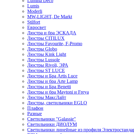
Lumina Deco
Lumis
Moderli
MW-LIGHT, De Markt
Stilfort
Евросвет
Люстра и бра ЭСКАДА
Люстры CITILUX
Люстры Favourite, F-Promo
Люстры Globo
Люстры Kink Light
Люстры Lussole
Люстры Rivoli, ЭРА
Люстры ST LUCE
Люстры и Бра Artis Luce
Люстры и бра Arte Lamp
Люстры и Бра Benetti
Люстры и бра Maytoni и Freya
Люстры МаксЛайт
Люстры, светильники EGLO
Плафон
Разные
Светильники "Galassie"
Светильники ДИОЛУМ
Светильники линейные из профиля Электростандар