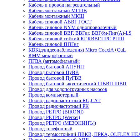
Кабель и провод нагревательный
Кабель монтажный МГШВ
Кабель монтажный МКШ
Кабель силовой АВВГ ГОСТ
Кабель силовой NYM однопроволочный
Кабель силовой ВВГ, ВВГнг, ВВГбм-Пнг(А)-LS
Кабель силовой гибкий КГ,КВВГ,ПРС,РПШ
Кабель силовой ППГнг
КВК(д/видеонаблюдения) Micro CoaxiA+CuL
КММ микрофонный
ПГВА (автомобильный)
Провод бытовой АПУНП
Провод бытовой ПуВВ
Провод бытовой ПуГВВ
Провод бытовой, акустический ШВВП,ШВП
Провод для водопогружных насосов
Провод компьютерный
Провод радиочастотный RG,САТ
Провод радиочастотный РК
Провод РЕТРО (BIRONI)
Провод РЕТРО (Werkel)
Провод РЕТРО (МЕЗОНИНЪ))
Провод телефонный
Провод термостойкий ПВКВ, ПРКА, OLFLEX HE
Провод установочный АПВ