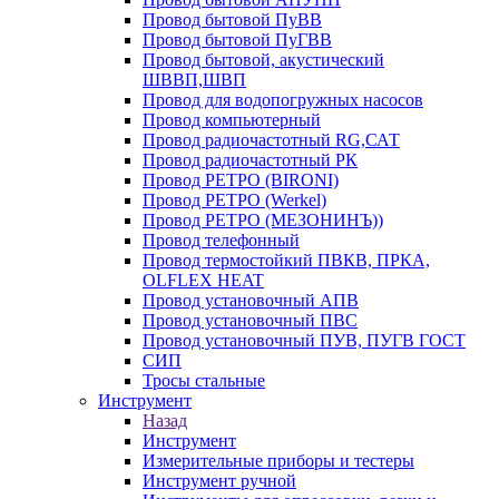
Провод бытовой ПуВВ
Провод бытовой ПуГВВ
Провод бытовой, акустический
ШВВП,ШВП
Провод для водопогружных насосов
Провод компьютерный
Провод радиочастотный RG,САТ
Провод радиочастотный РК
Провод РЕТРО (BIRONI)
Провод РЕТРО (Werkel)
Провод РЕТРО (МЕЗОНИНЪ))
Провод телефонный
Провод термостойкий ПВКВ, ПРКА,
OLFLEX HEAT
Провод установочный АПВ
Провод установочный ПВС
Провод установочный ПУВ, ПУГВ ГОСТ
СИП
Тросы стальные
Инструмент
Назад
Инструмент
Измерительные приборы и тестеры
Инструмент ручной