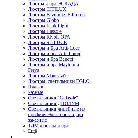
Люстра и бра ЭСКАДА
Люстры CITILUX
Люстры Favourite, F-Promo
Люстры Globo
Люстры Kink Light
Люстры Lussole
Люстры Rivoli, ЭРА
Люстры ST LUCE
Люстры и Бра Artis Luce
Люстры и бра Arte Lamp
Люстры и Бра Benetti
Люстры и бра Maytoni и
Freya
Люстры МаксЛайт
Люстры, светильники EGLO
Плафон
Разные
Светильники "Galassie"
Светильники ДИОЛУМ
Светильники линейные из
профиля Электростандарт
заказные
ТДМ люстры и бра
Ещё