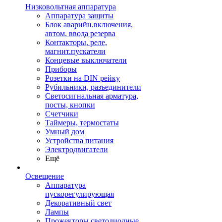
Низковольтная аппаратура
Аппаратура защиты
Блок аварийн.включения,
автом. ввода резерва
Контакторы, реле,
магнит.пускатели
Концевые выключатели
Приборы
Розетки на DIN рейку
Рубильники, разъединители
Светосигнальная арматура,
посты, кнопки
Счетчики
Таймеры, термостаты
Умный дом
Устройства питания
Электродвигатели
Ещё
Освещение
Аппаратура
пускорегулирующая
Декоративный свет
Лампы
Прожекторы светодиодные