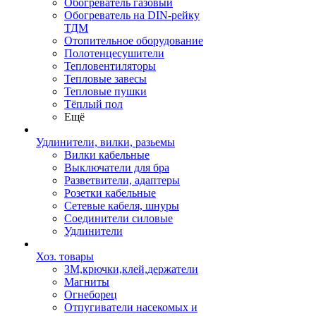
Обогреватель газовый
Обогреватель на DIN-рейку
ТДМ
Отопительное оборудование
Полотенцесушители
Тепловентиляторы
Тепловые завесы
Тепловые пушки
Тёплый пол
Ещё
Удлинители, вилки, разьемы
Вилки кабельные
Выключатели для бра
Разветвители, адаптеры
Розетки кабельные
Сетевые кабеля, шнуры
Соединители силовые
Удлинители
Хоз. товары
ЗМ,крючки,клей,держатели
Магниты
Огнеборец
Отпугиватели насекомых и