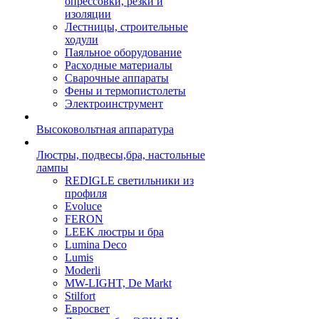
опрессовки, резки и
изоляции
Лестницы, строительные
ходули
Паяльное оборудование
Расходные материалы
Сварочные аппараты
Фены и термопистолеты
Электроинструмент
Высоковольтная аппаратура
Люстры, подвесы,бра, настольные
лампы
REDIGLE светильники из
профиля
Evoluce
FERON
LEEK люстры и бра
Lumina Deco
Lumis
Moderli
MW-LIGHT, De Markt
Stilfort
Евросвет