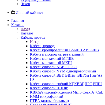
Чехов
Личный кабинет
Главная
Каталог
Назад
Каталог
Кабель, провод
Назад
Кабель, провод
Кабель бронированный ВбБШВ АВББШВ
Кабель и провод нагревательный
Кабель монтажный МГШВ
Кабель монтажный МКШ
Кабель силовой АВВГ ГОСТ
Кабель силовой NYM однопроволочный
Кабель силовой ВВГ, ВВГнг, ВВГбм-Пнг(А)-
LS
Кабель силовой гибкий КГ,КВВГ,ПРС,РПШ
Кабель силовой ППГнг
КВК(д/видеонаблюдения) Micro CoaxiA+CuL
КММ микрофонный
ПГВА (автомобильный)
Провод бытовой АПУНП