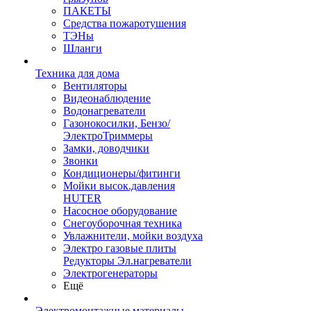
ПАКЕТЫ
Средства пожаротушения
ТЭНы
Шланги
Техника для дома
Вентиляторы
Видеонаблюдение
Водонагреватели
Газонокосилки, Бензо/
ЭлектроТриммеры
Замки, доводчики
Звонки
Кондиционеры/фитинги
Мойки высок.давления
HUTER
Насосное оборудование
Снегоуборочная техника
Увлажнители, мойки воздуха
Электро газовые плиты
Редукторы Эл.нагреватели
Электрогенераторы
Ещё
Электромонтажные материалы