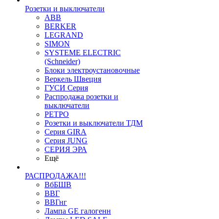
Розетки и выключатели
ABB
BERKER
LEGRAND
SIMON
SYSTEME ELECTRIC
(Schneider)
Блоки электроустановочные
Веркель Швеция
ГУСИ Серия
Распродажа розетки и
выключатели
РЕТРО
Розетки и выключатели ТДМ
Серия GIRA
Серия JUNG
СЕРИЯ ЭРА
Ещё
РАСПРОДАЖА!!!
ВбБШВ
ВВГ
ВВГнг
Лампа GE галогенн