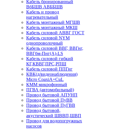
Кабель бронированный
ВбБШВ АВББШВ
Кабель и провод
нагревательный
Кабель монтажный МГШВ
Кабель монтажный МКШ
Кабель силовой АВВГ ГОСТ
Кабель силовой NYM
однопроволочный
Кабель силовой ВВГ, ВВГнг,
ВВГбм-Пнг(А)-LS
Кабель силовой гибкий
КГ,КВВГ,ПРС,РПШ
Кабель силовой ППГнг
КВК(д/видеонаблюдения)
Micro CoaxiA+CuL
КММ микрофонный
ПГВА (автомобильный)
Провод бытовой АПУНП
Провод бытовой ПуВВ
Провод бытовой ПуГВВ
Провод бытовой,
акустический ШВВП,ШВП
Провод для водопогружных
насосов