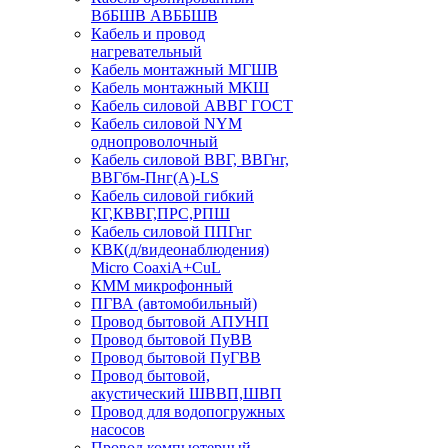
ВбБШВ АВББШВ
Кабель и провод
нагревательный
Кабель монтажный МГШВ
Кабель монтажный МКШ
Кабель силовой АВВГ ГОСТ
Кабель силовой NYM
однопроволочный
Кабель силовой ВВГ, ВВГнг,
ВВГбм-Пнг(А)-LS
Кабель силовой гибкий
КГ,КВВГ,ПРС,РПШ
Кабель силовой ППГнг
КВК(д/видеонаблюдения)
Micro CoaxiA+CuL
КММ микрофонный
ПГВА (автомобильный)
Провод бытовой АПУНП
Провод бытовой ПуВВ
Провод бытовой ПуГВВ
Провод бытовой,
акустический ШВВП,ШВП
Провод для водопогружных
насосов
Провод компьютерный