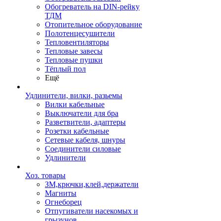
Обогреватель на DIN-рейку
ТДМ
Отопительное оборудование
Полотенцесушители
Тепловентиляторы
Тепловые завесы
Тепловые пушки
Тёплый пол
Ещё
Удлинители, вилки, разьемы
Вилки кабельные
Выключатели для бра
Разветвители, адаптеры
Розетки кабельные
Сетевые кабеля, шнуры
Соединители силовые
Удлинители
Хоз. товары
ЗМ,крючки,клей,держатели
Магниты
Огнеборец
Отпугиватели насекомых и
грызунов