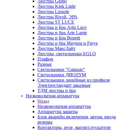
Люстры Globo
Люстры Kink Light
Люстры Lussole
Люстры Rivoli, ЭРА
Люстры ST LUCE
Люстры и Бра Artis Luce
Люстры и бра Arte Lamp
Люстры и Бра Benetti
Люстры и бра Maytoni и Freya
Люстры МаксЛайт
Люстры, светильники EGLO
Плафон
Разные
Светильники "Galassie"
Светильники ДИОЛУМ
Светильники линейные из профиля
Электростандарт заказные
ТДМ люстры и бра
Низковольтная аппаратура
Назад
Низковольтная аппаратура
Аппаратура защиты
Блок аварийн.включения, автом. ввода
резерва
Контакторы, реле, магнит.пускатели