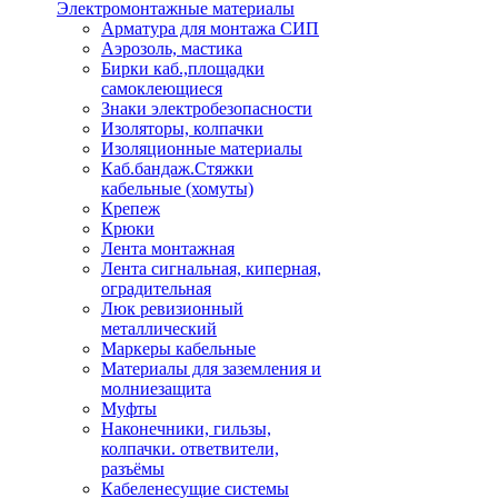
Электромонтажные материалы
Арматура для монтажа СИП
Аэрозоль, мастика
Бирки каб.,площадки
самоклеющиеся
Знаки электробезопасности
Изоляторы, колпачки
Изоляционные материалы
Каб.бандаж.Стяжки
кабельные (хомуты)
Крепеж
Крюки
Лента монтажная
Лента сигнальная, киперная,
оградительная
Люк ревизионный
металлический
Маркеры кабельные
Материалы для заземления и
молниезащита
Муфты
Наконечники, гильзы,
колпачки. ответвители,
разъёмы
Кабеленесущие системы