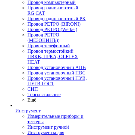
Провод компьютерный
Провод радиочастотный
RG,САТ
Провод радиочастотный РК
Провод РЕТРО (BIRONI)
Провод РЕТРО (Werkel)
Провод РЕТРО
(МЕЗОНИНЪ))
Провод телефонный
Провод термостойкий
ПВКВ, ПРКА, OLFLEX
HEAT
Провод установочный АПВ
Провод установочный ПВС
Провод установочный ПУВ,
ПУГВ ГОСТ
СИП
Тросы стальные
Ещё
Инструмент
Измерительные приборы и
тестеры
Инструмент ручной
Инструменты для