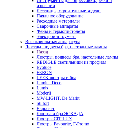
Инструменты для опрессовки, резки и
изоляции
Лестницы, строительные ходули
Паяльное оборудование
Расходные материалы
Сварочные аппараты
Фены и термопистолеты
Электроинструмент
Высоковольтная аппаратура
Люстры, подвесы,бра, настольные лампы
Назад
Люстры, подвесы,бра, настольные лампы
REDIGLE светильники из профиля
Evoluce
FERON
LEEK люстры и бра
Lumina Deco
Lumis
Moderli
MW-LIGHT, De Markt
Stilfort
Евросвет
Люстра и бра ЭСКАДА
Люстры CITILUX
Люстры Favourite, F-Promo