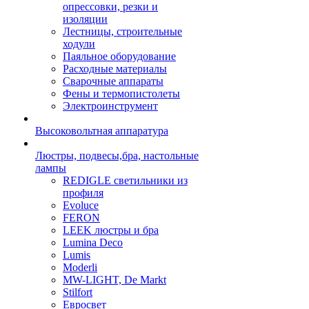
опрессовки, резки и
изоляции
Лестницы, строительные
ходули
Паяльное оборудование
Расходные материалы
Сварочные аппараты
Фены и термопистолеты
Электроинструмент
Высоковольтная аппаратура
Люстры, подвесы,бра, настольные
лампы
REDIGLE светильники из
профиля
Evoluce
FERON
LEEK люстры и бра
Lumina Deco
Lumis
Moderli
MW-LIGHT, De Markt
Stilfort
Евросвет