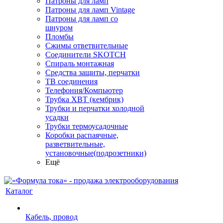
Патроны для ламп
Патроны для ламп Vintage
Патроны для ламп со
шнуром
Пломбы
Сжимы ответвительные
Соединители SKOTCH
Спираль монтажная
Средства защиты, перчатки
ТВ соединения
Телефония/Компьютер
Трубка ХВТ (кембрик)
Трубки и перчатки холодной
усадки
Трубки термоусадочные
Коробки распаячные,
разветвительные,
установочные(подрозетники)
Ещё
Каталог
Кабель, провод