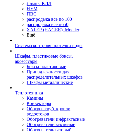
Лампы КЛЛ
НУМ
ПВС
распродажа все по 100
распродажа всё по50
ХАГЕР (HAGER), Moeller
Ещё
Система контроля протечки воды
Шкафы, пластиковые боксы,
аксессуары
Боксы пластиковые
Принадлежности для
распределительных шкафов
Шкафы металлические
Теплотехника
Камины
Конвекторы
Обогрев труб, кровли,
водостоков
Обогреватели инфрактасные
Обогреватели масляные
Обогреватель газовый