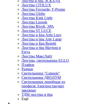
Люстра и бра ЭСКАДА
Люстры CITILUX
Люстры Favourite, F-Promo
Люстры Globo
Люстры Kink Light
Люстры Lussole
Люстры Rivoli, ЭРА
Люстры ST LUCE
Люстры и Бра Artis Luce
Люстры и бра Arte Lamp
Люстры и Бра Benetti
Люстры и бра Maytoni и
Freya
Люстры МаксЛайт
Люстры, светильники EGLO
Плафон
Разные
Светильники "Galassie"
Светильники ДИОЛУМ
Светильники линейные из
профиля Электростандарт
заказные
ТДМ люстры и бра
Ещё