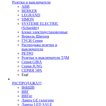
Розетки и выключатели
ABB
BERKER
LEGRAND
SIMON
SYSTEME ELECTRIC
(Schneider)
Блоки электроустановочные
Веркель Швеция
ГУСИ Серия
Распродажа розетки и
выключатели
РЕТРО
Розетки и выключатели ТДМ
Серия GIRA
Серия JUNG
СЕРИЯ ЭРА
Ещё
РАСПРОДАЖА!!!
ВбБШВ
ВВГ
ВВГнг
Лампа GE галогенн
Лампы LED SALE