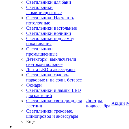
Светильники для бани
Светильники
люминисцентные
Светильники Настенно-
потолочные
Светильники настольные
Светильники ночники
Светильники под лампу
накаливания
Светильники
промышленные
Детекторы, выключатели
светоконтрольные
Лента LED и аксессуары
Светильники садово-
парковые и на солн. батарее
Фонари
Светильники и лампы LED
для растений
Светильники светодиод.для
Люстры,
Акции
М
лестниц
подвесы,бра
Светильники трековые,
шинопровод и аксессуары
Ещё