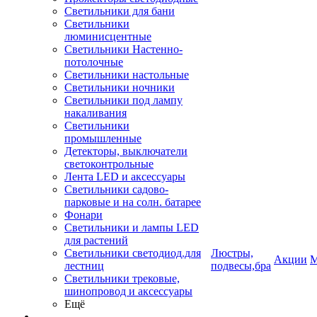
Светильники для бани
Светильники
люминисцентные
Светильники Настенно-
потолочные
Светильники настольные
Светильники ночники
Светильники под лампу
накаливания
Светильники
промышленные
Детекторы, выключатели
светоконтрольные
Лента LED и аксессуары
Светильники садово-
парковые и на солн. батарее
Фонари
Светильники и лампы LED
для растений
Светильники светодиод.для
Люстры,
Акции
М
лестниц
подвесы,бра
Светильники трековые,
шинопровод и аксессуары
Ещё