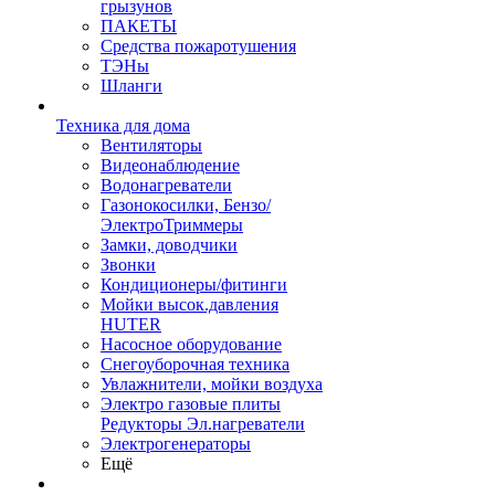
грызунов
ПАКЕТЫ
Средства пожаротушения
ТЭНы
Шланги
Техника для дома
Вентиляторы
Видеонаблюдение
Водонагреватели
Газонокосилки, Бензо/
ЭлектроТриммеры
Замки, доводчики
Звонки
Кондиционеры/фитинги
Мойки высок.давления
HUTER
Насосное оборудование
Снегоуборочная техника
Увлажнители, мойки воздуха
Электро газовые плиты
Редукторы Эл.нагреватели
Электрогенераторы
Ещё