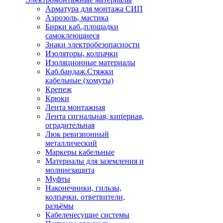
Арматура для монтажа СИП
Аэрозоль, мастика
Бирки каб.,площадки
самоклеющиеся
Знаки электробезопасности
Изоляторы, колпачки
Изоляционные материалы
Каб.бандаж.Стяжки
кабельные (хомуты)
Крепеж
Крюки
Лента монтажная
Лента сигнальная, киперная,
оградительная
Люк ревизионный
металлический
Маркеры кабельные
Материалы для заземления и
молниезащита
Муфты
Наконечники, гильзы,
колпачки. ответвители,
разъёмы
Кабеленесущие системы