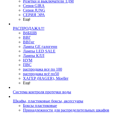
Розетки и выключатели ТДМ
Серия GIRA
Серия JUNG
СЕРИЯ ЭРА
Ещё
РАСПРОДАЖА!!!
ВбБШВ
ВВГ
ВВГнг
Лампа GE галогенн
Лампы LED SALE
Лампы КЛЛ
НУМ
ПВС
распродажа все по 100
распродажа всё по50
ХАГЕР (HAGER), Moeller
Ещё
Система контроля протечки воды
Шкафы, пластиковые боксы, аксессуары
Боксы пластиковые
Принадлежности для распределительных шкафов