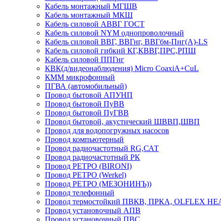
Кабель монтажный МГШВ
Кабель монтажный МКШ
Кабель силовой АВВГ ГОСТ
Кабель силовой NYM однопроволочный
Кабель силовой ВВГ, ВВГнг, ВВГбм-Пнг(А)-LS
Кабель силовой гибкий КГ,КВВГ,ПРС,РПШ
Кабель силовой ППГнг
КВК(д/видеонаблюдения) Micro CoaxiA+CuL
КММ микрофонный
ПГВА (автомобильный)
Провод бытовой АПУНП
Провод бытовой ПуВВ
Провод бытовой ПуГВВ
Провод бытовой, акустический ШВВП,ШВП
Провод для водопогружных насосов
Провод компьютерный
Провод радиочастотный RG,САТ
Провод радиочастотный РК
Провод РЕТРО (BIRONI)
Провод РЕТРО (Werkel)
Провод РЕТРО (МЕЗОНИНЪ))
Провод телефонный
Провод термостойкий ПВКВ, ПРКА, OLFLEX HE
Провод установочный АПВ
Провод установочный ПВС