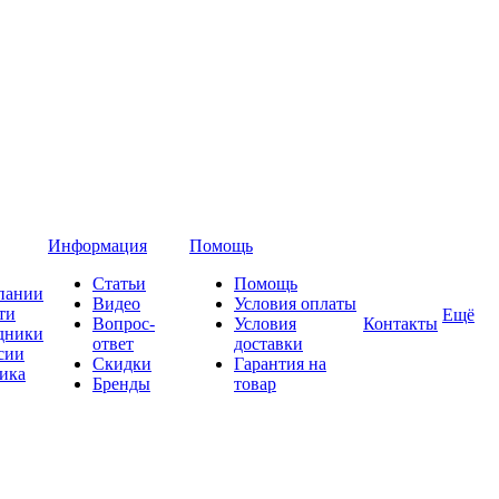
Информация
Помощь
Статьи
Помощь
пании
Видео
Условия оплаты
ти
Ещё
Вопрос-
Условия
Контакты
дники
ответ
доставки
сии
Скидки
Гарантия на
ика
Бренды
товар