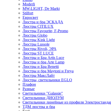
Moderli
MW-LIGHT, De Markt
Stilfort
Евросвет
Люстра и бра ЭСКАДА
Люстры CITILUX
Люстры Favourite, F-Promo
Люстры Globo
Люстры Kink Light
Люстры Lussole
Люстры Rivoli, ЭРА
Люстры ST LUCE
Люстры и Бра Artis Luce
Люстры и бра Arte Lamp
Люстры и Бра Benetti
Люстры и бра Maytoni и Freya
Люстры МаксЛайт
Люстры, светильники EGLO
Плафон
Разные
Светильники "Galassie"
Светильники ДИОЛУМ
Светильники линейные из профиля Электростандар
ТДМ люстры и бра