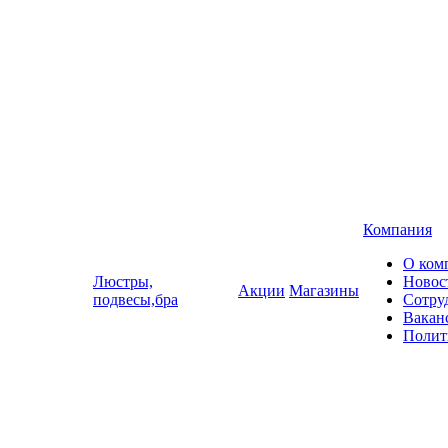
Компания
О ком
Люстры,
Новос
Акции
Магазины
подвесы,бра
Сотру
Вакан
Полит