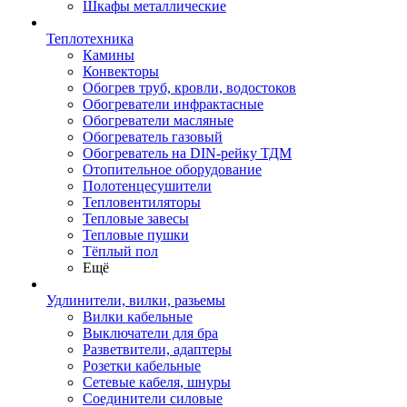
Шкафы металлические
Теплотехника
Камины
Конвекторы
Обогрев труб, кровли, водостоков
Обогреватели инфрактасные
Обогреватели масляные
Обогреватель газовый
Обогреватель на DIN-рейку ТДМ
Отопительное оборудование
Полотенцесушители
Тепловентиляторы
Тепловые завесы
Тепловые пушки
Тёплый пол
Ещё
Удлинители, вилки, разьемы
Вилки кабельные
Выключатели для бра
Разветвители, адаптеры
Розетки кабельные
Сетевые кабеля, шнуры
Соединители силовые