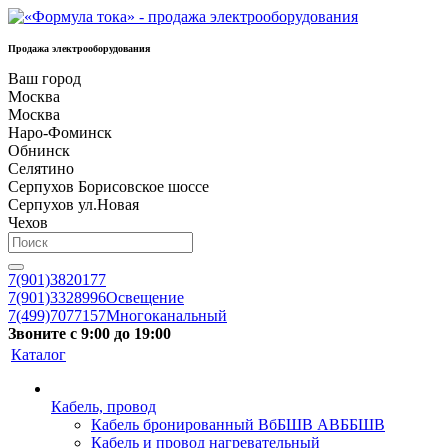
Продажа электрооборудования
Ваш город
Москва
Москва
Наро-Фоминск
Обнинск
Селятино
Серпухов Борисовское шоссе
Серпухов ул.Новая
Чехов
7(901)3820177
7(901)3328996
Освещение
7(499)7077157
Многоканальный
Звоните с 9:00 до 19:00
Каталог
Кабель, провод
Кабель бронированный ВбБШВ АВББШВ
Кабель и провод нагревательный