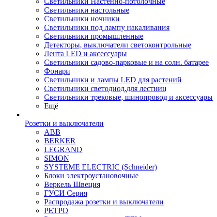
Светильники Настенно-потолочные
Светильники настольные
Светильники ночники
Светильники под лампу накаливания
Светильники промышленные
Детекторы, выключатели светоконтрольные
Лента LED и аксессуары
Светильники садово-парковые и на солн. батарее
Фонари
Светильники и лампы LED для растений
Светильники светодиод.для лестниц
Светильники трековые, шинопровод и аксессуары
Ещё
Розетки и выключатели
ABB
BERKER
LEGRAND
SIMON
SYSTEME ELECTRIC (Schneider)
Блоки электроустановочные
Веркель Швеция
ГУСИ Серия
Распродажа розетки и выключатели
РЕТРО