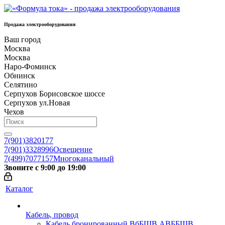
Продажа электрооборудования
Ваш город
Москва
Москва
Наро-Фоминск
Обнинск
Селятино
Серпухов Борисовское шоссе
Серпухов ул.Новая
Чехов
7(901)3820177
7(901)3328996
Освещение
7(499)7077157
Многоканальный
Звоните с 9:00 до 19:00
Каталог
Кабель, провод
Кабель бронированный ВбБШВ АВББШВ