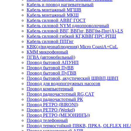
Кабель и провод нагревательный
Кабель монтажный МГШВ
Кабель монтажный МКШ
Кабель силовой АВВГ ГОСТ
Кабель силовой NYM однопроволочный
Кабель силовой ВВГ, ВВГнг, ВВГбм-Пнг(А)-LS
Кабель силовой гибкий КГ,КВВГ,ПРС,РПШ
Кабель силовой ППГнг
КВК(д/видеонаблюдения) Micro CoaxiA+CuL
КММ микрофонный
ПГВА (автомобильный)
Провод бытовой АПУНП
Провод бытовой ПуВВ
Провод бытовой ПуГВВ
Провод бытовой, акустический ШВВП,ШВП
Провод для водопогружных насосов
Провод компьютерный
Провод радиочастотный RG,САТ
Провод радиочастотный РК
Провод РЕТРО (BIRONI)
Провод РЕТРО (Werkel)
Провод РЕТРО (МЕЗОНИНЪ))
Провод телефонный
Провод термостойкий ПВКВ, ПРКА, OLFLEX HE
Провод установочный АПВ