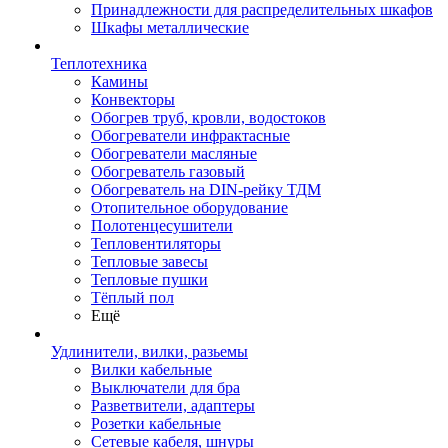
Принадлежности для распределительных шкафов
Шкафы металлические
Теплотехника
Камины
Конвекторы
Обогрев труб, кровли, водостоков
Обогреватели инфрактасные
Обогреватели масляные
Обогреватель газовый
Обогреватель на DIN-рейку ТДМ
Отопительное оборудование
Полотенцесушители
Тепловентиляторы
Тепловые завесы
Тепловые пушки
Тёплый пол
Ещё
Удлинители, вилки, разьемы
Вилки кабельные
Выключатели для бра
Разветвители, адаптеры
Розетки кабельные
Сетевые кабеля, шнуры