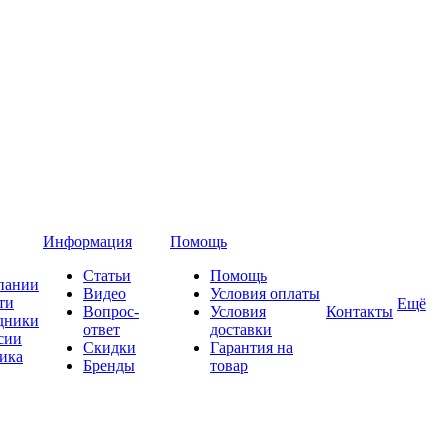
Информация
Помощь
Статьи
Помощь
пании
Видео
Условия оплаты
ти
Ещё
Вопрос-
Условия
Контакты
дники
ответ
доставки
сии
Скидки
Гарантия на
ика
Бренды
товар