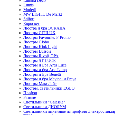
Lumina Deco
Lumis
Moderli
MW-LIGHT, De Markt
Stilfort
Евросвет
Люстра и бра ЭСКАДА
Люстры CITILUX
Люстры Favourite, F-Promo
Люстры Globo
Люстры Kink Light
Люстры Lussole
Люстры Rivoli, ЭРА
Люстры ST LUCE
Люстры и Бра Artis Luce
Люстры и бра Arte Lamp
Люстры и Бра Benetti
Люстры и бра Maytoni и Freya
Люстры МаксЛайт
Люстры, светильники EGLO
Плафон
Разные
Светильники "Galassie"
Светильники ДИОЛУМ
Светильники линейные из профиля Электростандар