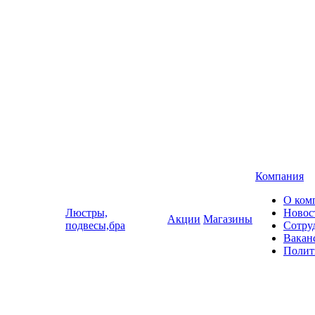
Компания
О ком
Люстры,
Новос
Акции
Магазины
подвесы,бра
Сотру
Вакан
Полит