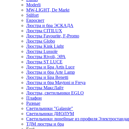
Moderli
MW-LIGHT, De Markt
Stilfort
Евросвет
Люстра и бра ЭСКАДА
Люстры CITILUX
Люстры Favourite, F-Promo
Люстры Globo
Люстры Kink Light
Люстры Lussole
Люстры Rivoli, ЭРА
Люстры ST LUCE
Люстры и Бра Artis Luce
Люстры и бра Arte Lamp
Люстры и Бра Benetti
Люстры и бра Maytoni и Freya
Люстры МаксЛайт
Люстры, светильники EGLO
Плафон
Разные
Светильники "Galassie"
Светильники ДИОЛУМ
Светильники линейные из профиля Электростандар
ТДМ люстры и бра