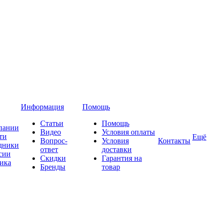
Информация
Помощь
Статьи
Помощь
пании
Видео
Условия оплаты
ти
Ещё
Вопрос-
Условия
Контакты
дники
ответ
доставки
сии
Скидки
Гарантия на
ика
Бренды
товар