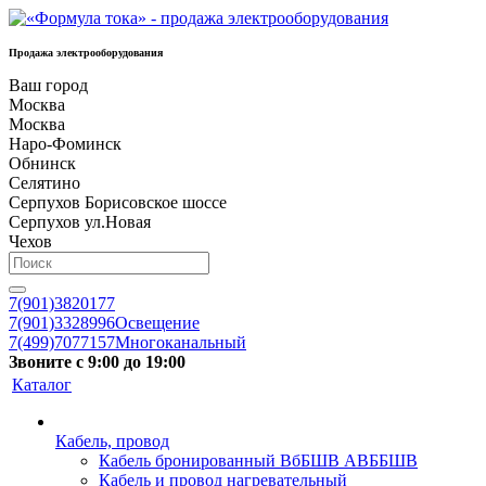
Продажа электрооборудования
Ваш город
Москва
Москва
Наро-Фоминск
Обнинск
Селятино
Серпухов Борисовское шоссе
Серпухов ул.Новая
Чехов
7(901)3820177
7(901)3328996
Освещение
7(499)7077157
Многоканальный
Звоните с 9:00 до 19:00
Каталог
Кабель, провод
Кабель бронированный ВбБШВ АВББШВ
Кабель и провод нагревательный