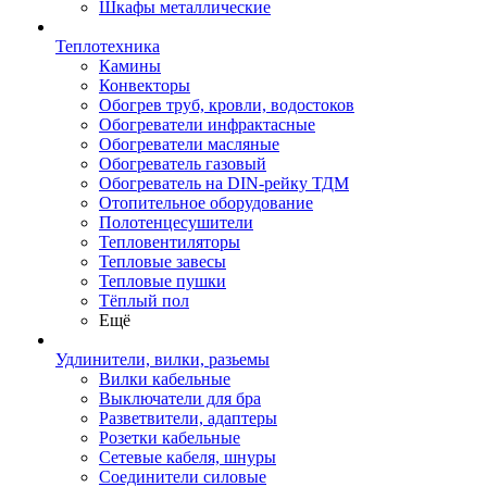
Шкафы металлические
Теплотехника
Камины
Конвекторы
Обогрев труб, кровли, водостоков
Обогреватели инфрактасные
Обогреватели масляные
Обогреватель газовый
Обогреватель на DIN-рейку ТДМ
Отопительное оборудование
Полотенцесушители
Тепловентиляторы
Тепловые завесы
Тепловые пушки
Тёплый пол
Ещё
Удлинители, вилки, разьемы
Вилки кабельные
Выключатели для бра
Разветвители, адаптеры
Розетки кабельные
Сетевые кабеля, шнуры
Соединители силовые