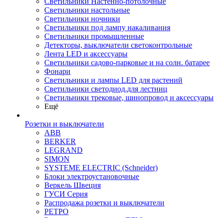
Светильники Настенно-потолочные
Светильники настольные
Светильники ночники
Светильники под лампу накаливания
Светильники промышленные
Детекторы, выключатели светоконтрольные
Лента LED и аксессуары
Светильники садово-парковые и на солн. батарее
Фонари
Светильники и лампы LED для растений
Светильники светодиод.для лестниц
Светильники трековые, шинопровод и аксессуары
Ещё
Розетки и выключатели
ABB
BERKER
LEGRAND
SIMON
SYSTEME ELECTRIC (Schneider)
Блоки электроустановочные
Веркель Швеция
ГУСИ Серия
Распродажа розетки и выключатели
РЕТРО