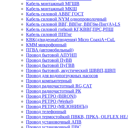
Кабель монтажный МГШВ
Кабель монтажный МКШ
Кабель силовой АВВГ ГОСТ
Кабель силовой NYM однопроволочный
Кабель силовой ВВГ, ВВГнг, ВВГбм-Пнг(А)-LS
Кабель силовой гибкий КГ,КВВГ,ПРС,РПШ
Кабель силовой ППГнг
КВК(д/видеонаблюдения) Micro CoaxiA+CuL
КММ микрофонный
ПГВА (автомобильный)
Провод бытовой АПУНП
Провод бытовой ПуВВ
Провод бытовой ПуГВВ
Провод бытовой, акустический ШВВП,ШВП
Провод для водопогружных насосов
Провод компьютерный
Провод радиочастотный RG,САТ
Провод радиочастотный РК
Провод РЕТРО (BIRONI)
Провод РЕТРО (Werkel)
Провод РЕТРО (МЕЗОНИНЪ))
Провод телефонный
Провод термостойкий ПВКВ, ПРКА, OLFLEX HE
Провод установочный АПВ
Провод установочный ПВС