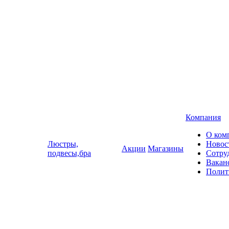
Компания
О ком
Люстры,
Новос
Акции
Магазины
подвесы,бра
Сотру
Вакан
Полит