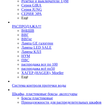
Розетки и выключатели ТДМ
Серия GIRA
Серия JUNG
СЕРИЯ ЭРА
Ещё
РАСПРОДАЖА!!!
ВбБШВ
ВВГ
ВВГнг
Лампа GE галогенн
Лампы LED SALE
Лампы КЛЛ
НУМ
ПВС
распродажа все по 100
распродажа всё по50
ХАГЕР (HAGER), Moeller
Ещё
Система контроля протечки воды
Шкафы, пластиковые боксы, аксессуары
Боксы пластиковые
Принадлежности для распределительных шкафов