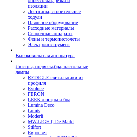
опрессовки, резки и
изоляции
Лестницы, строительные
ходули
Паяльное оборудование
Расходные материалы
Сварочные аппараты
Фены и термопистолеты
Электроинструмент
Высоковольтная аппаратура
Люстры, подвесы,бра, настольные
лампы
REDIGLE светильники из
профиля
Evoluce
FERON
LEEK люстры и бра
Lumina Deco
Lumis
Moderli
MW-LIGHT, De Markt
Stilfort
Евросвет