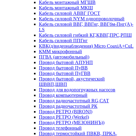
Кабель монтажный МГШВ
Кабель монтажный МКШ
Кабель силовой АВВГ ГОСТ
Кабель силовой NYM однопроволочный
Кабель силовой ВВГ, ВВГнг, ВВГбм-Пнг(А)-
LS
Кабель силовой гибкий КГ,КВВГ,ПРС,РПШ
Кабель силовой ППГнг
КВК(д/видеонаблюдения) Micro CoaxiA+CuL
КММ микрофонный
ПГВА (автомобильный)
Провод бытовой АПУНП
Провод бытовой ПуВВ
Провод бытовой ПуГВВ
Провод бытовой, акустический
ШВВП,ШВП
Провод для водопогружных насосов
Провод компьютерный
Провод радиочастотный RG,САТ
Провод радиочастотный РК
Провод РЕТРО (BIRONI)
Провод РЕТРО (Werkel)
Провод РЕТРО (МЕЗОНИНЪ))
Провод телефонный
Провод термостойкий ПВКВ, ПРКА,