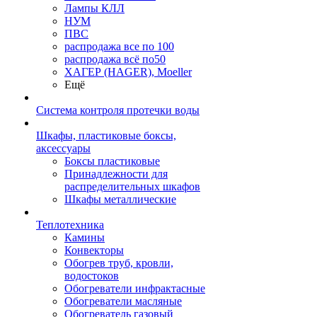
Лампы КЛЛ
НУМ
ПВС
распродажа все по 100
распродажа всё по50
ХАГЕР (HAGER), Moeller
Ещё
Система контроля протечки воды
Шкафы, пластиковые боксы,
аксессуары
Боксы пластиковые
Принадлежности для
распределительных шкафов
Шкафы металлические
Теплотехника
Камины
Конвекторы
Обогрев труб, кровли,
водостоков
Обогреватели инфрактасные
Обогреватели масляные
Обогреватель газовый