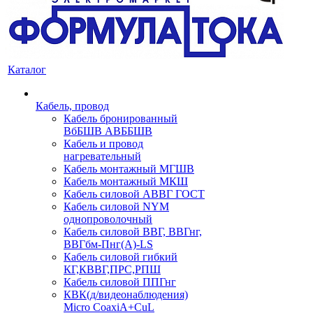
Каталог
Кабель, провод
Кабель бронированный
ВбБШВ АВББШВ
Кабель и провод
нагревательный
Кабель монтажный МГШВ
Кабель монтажный МКШ
Кабель силовой АВВГ ГОСТ
Кабель силовой NYM
однопроволочный
Кабель силовой ВВГ, ВВГнг,
ВВГбм-Пнг(А)-LS
Кабель силовой гибкий
КГ,КВВГ,ПРС,РПШ
Кабель силовой ППГнг
КВК(д/видеонаблюдения)
Micro CoaxiA+CuL