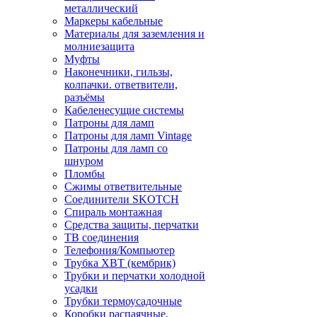
металлический
Маркеры кабельные
Материалы для заземления и
молниезащита
Муфты
Наконечники, гильзы,
колпачки. ответвители,
разъёмы
Кабеленесущие системы
Патроны для ламп
Патроны для ламп Vintage
Патроны для ламп со
шнуром
Пломбы
Сжимы ответвительные
Соединители SKOTCH
Спираль монтажная
Средства защиты, перчатки
ТВ соединения
Телефония/Компьютер
Трубка ХВТ (кембрик)
Трубки и перчатки холодной
усадки
Трубки термоусадочные
Коробки распаячные,