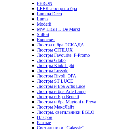
FERON
LEEK люстры и бра
Lumina Deco
Lumis
Moderli
MW-LIGHT, De Markt
Stilfort
Евросвет
Люстра и бра ЭСКАДА
Люстры CITILUX
Люстры Favourite, F-Promo
Люстры Globo
Люстры Kink Light
Люстры Lussole
Люстры Rivoli, ЭРА
Люстры ST LUCE
Люстры и Бра Artis Luce
Люстры и бра Arte Lamp
Люстры и Бра Benetti
Люстры и бра Maytoni и Freya
Люстры МаксЛайт
Люстры, светильники EGLO
Плафон
Разные
Светильники "Galassie"