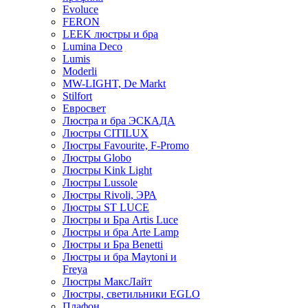
Evoluce
FERON
LEEK люстры и бра
Lumina Deco
Lumis
Moderli
MW-LIGHT, De Markt
Stilfort
Евросвет
Люстра и бра ЭСКАДА
Люстры CITILUX
Люстры Favourite, F-Promo
Люстры Globo
Люстры Kink Light
Люстры Lussole
Люстры Rivoli, ЭРА
Люстры ST LUCE
Люстры и Бра Artis Luce
Люстры и бра Arte Lamp
Люстры и Бра Benetti
Люстры и бра Maytoni и
Freya
Люстры МаксЛайт
Люстры, светильники EGLO
Плафон