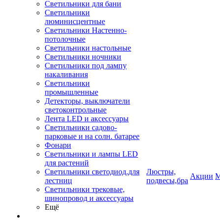
Светильники для бани
Светильники
люминисцентные
Светильники Настенно-
потолочные
Светильники настольные
Светильники ночники
Светильники под лампу
накаливания
Светильники
промышленные
Детекторы, выключатели
светоконтрольные
Лента LED и аксессуары
Светильники садово-
парковые и на солн. батарее
Фонари
Светильники и лампы LED
для растений
Светильники светодиод.для
Люстры,
Акции
М
лестниц
подвесы,бра
Светильники трековые,
шинопровод и аксессуары
Ещё