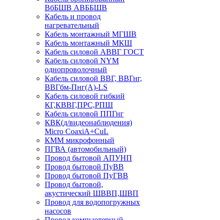
ВбБШВ АВББШВ
Кабель и провод
нагревательный
Кабель монтажный МГШВ
Кабель монтажный МКШ
Кабель силовой АВВГ ГОСТ
Кабель силовой NYM
однопроволочный
Кабель силовой ВВГ, ВВГнг,
ВВГбм-Пнг(А)-LS
Кабель силовой гибкий
КГ,КВВГ,ПРС,РПШ
Кабель силовой ППГнг
КВК(д/видеонаблюдения)
Micro CoaxiA+CuL
КММ микрофонный
ПГВА (автомобильный)
Провод бытовой АПУНП
Провод бытовой ПуВВ
Провод бытовой ПуГВВ
Провод бытовой,
акустический ШВВП,ШВП
Провод для водопогружных
насосов
Провод компьютерный