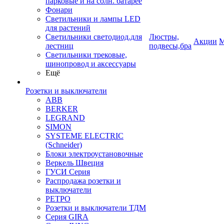
парковые и на солн. батарее
Фонари
Светильники и лампы LED
для растений
Светильники светодиод.для
Люстры,
Акции
М
лестниц
подвесы,бра
Светильники трековые,
шинопровод и аксессуары
Ещё
Розетки и выключатели
ABB
BERKER
LEGRAND
SIMON
SYSTEME ELECTRIC
(Schneider)
Блоки электроустановочные
Веркель Швеция
ГУСИ Серия
Распродажа розетки и
выключатели
РЕТРО
Розетки и выключатели ТДМ
Серия GIRA