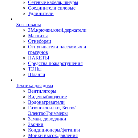
Сетевые кабеля, шнуры
Соединители силовые
Удлинители
Хоз. товары
ЗМ,крючки,клей,держатели
Магниты
Огнеборец
Отпугиватели насекомых и
грызунов
ПАКЕТЫ
Средства пожаротушения
ТЭНы
Шланги
Техника для дома
Вентиляторы
Видеонаблюдение
Водонагреватели
Газонокосилки, Бензо/
ЭлектроТриммеры
Замки, доводчики
Звонки
Кондиционеры/фитинги
Мойки высок.давления