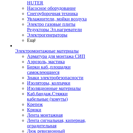
HUTER
Насосное оборудование
Снегоуборочная техника
Увлажнители, мойки воздуха
Электро газовые плиты
Редукторы Эл.нагреватели
Электрогенераторы
Ещё
Электромонтажные материалы
Арматура для монтажа СИП
Аэрозоль, мастика
Бирки каб.,площадки
самоклеющиеся
Знаки электробезопасности
Изоляторы, колпачки
Изоляционные материалы
Каб.бандаж.Стяжки
кабельные (хомуты)
Крепеж
Крюки
Лента монтажная
Лента сигнальная, киперная,
оградительная
Люк ревизионный