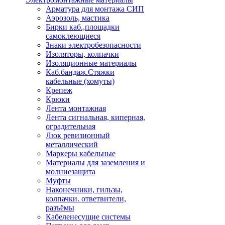
Арматура для монтажа СИП
Аэрозоль, мастика
Бирки каб.,площадки
самоклеющиеся
Знаки электробезопасности
Изоляторы, колпачки
Изоляционные материалы
Каб.бандаж.Стяжки
кабельные (хомуты)
Крепеж
Крюки
Лента монтажная
Лента сигнальная, киперная,
оградительная
Люк ревизионный
металлический
Маркеры кабельные
Материалы для заземления и
молниезащита
Муфты
Наконечники, гильзы,
колпачки. ответвители,
разъёмы
Кабеленесущие системы