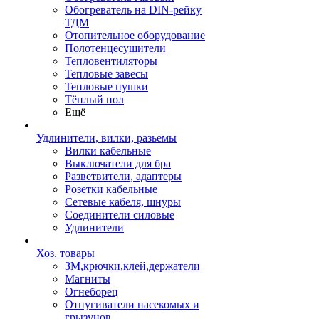
Обогреватель на DIN-рейку
ТДМ
Отопительное оборудование
Полотенцесушители
Тепловентиляторы
Тепловые завесы
Тепловые пушки
Тёплый пол
Ещё
Удлинители, вилки, разьемы
Вилки кабельные
Выключатели для бра
Разветвители, адаптеры
Розетки кабельные
Сетевые кабеля, шнуры
Соединители силовые
Удлинители
Хоз. товары
ЗМ,крючки,клей,держатели
Магниты
Огнеборец
Отпугиватели насекомых и
грызунов