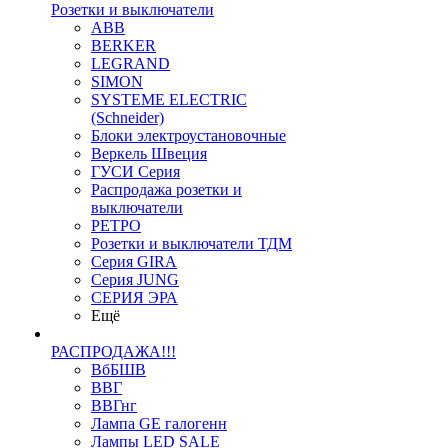
Розетки и выключатели
ABB
BERKER
LEGRAND
SIMON
SYSTEME ELECTRIC
(Schneider)
Блоки электроустановочные
Веркель Швеция
ГУСИ Серия
Распродажа розетки и
выключатели
РЕТРО
Розетки и выключатели ТДМ
Серия GIRA
Серия JUNG
СЕРИЯ ЭРА
Ещё
РАСПРОДАЖА!!!
ВбБШВ
ВВГ
ВВГнг
Лампа GE галогенн
Лампы LED SALE