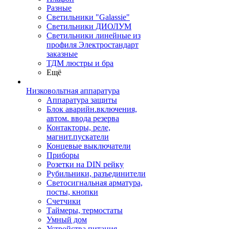
Разные
Светильники "Galassie"
Светильники ДИОЛУМ
Светильники линейные из
профиля Электростандарт
заказные
ТДМ люстры и бра
Ещё
Низковольтная аппаратура
Аппаратура защиты
Блок аварийн.включения,
автом. ввода резерва
Контакторы, реле,
магнит.пускатели
Концевые выключатели
Приборы
Розетки на DIN рейку
Рубильники, разъединители
Светосигнальная арматура,
посты, кнопки
Счетчики
Таймеры, термостаты
Умный дом
Устройства питания