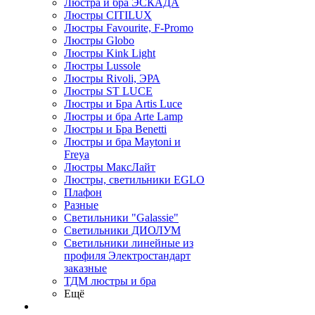
Люстра и бра ЭСКАДА
Люстры CITILUX
Люстры Favourite, F-Promo
Люстры Globo
Люстры Kink Light
Люстры Lussole
Люстры Rivoli, ЭРА
Люстры ST LUCE
Люстры и Бра Artis Luce
Люстры и бра Arte Lamp
Люстры и Бра Benetti
Люстры и бра Maytoni и
Freya
Люстры МаксЛайт
Люстры, светильники EGLO
Плафон
Разные
Светильники "Galassie"
Светильники ДИОЛУМ
Светильники линейные из
профиля Электростандарт
заказные
ТДМ люстры и бра
Ещё