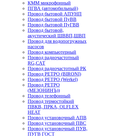
КММ микрофонный
ПГВА (автомобильный)
Провод бытовой АПУНП
Провод бытовой ПуВВ
Провод бытовой ПуГВВ
Провод бытовой,
акустический ШВВП,ШВП
Провод для водопогружных
насосов
Провод компьютерный
Провод радиочастотный
RG,САТ
Провод радиочастотный РК
Провод РЕТРО (BIRONI)
Провод РЕТРО (Werkel)
Провод РЕТРО
(МЕЗОНИНЪ))
Провод телефонный
Провод термостойкий
ПВКВ, ПРКА, OLFLEX
HEAT
Провод установочный АПВ
Провод установочный ПВС
Провод установочный ПУВ,
ПУГВ ГОСТ