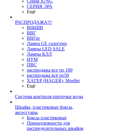
Серия JUNG
СЕРИЯ ЭРА
Ещё
РАСПРОДАЖА!!!
ВбБШВ
ВВГ
ВВГнг
Лампа GE галогенн
Лампы LED SALE
Лампы КЛЛ
НУМ
ПВС
распродажа все по 100
распродажа всё по50
ХАГЕР (HAGER), Moeller
Ещё
Система контроля протечки воды
Шкафы, пластиковые боксы,
аксессуары
Боксы пластиковые
Принадлежности для
распределительных шкафов