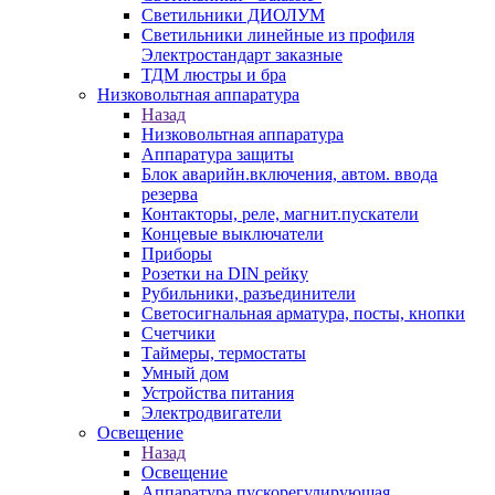
Светильники ДИОЛУМ
Светильники линейные из профиля
Электростандарт заказные
ТДМ люстры и бра
Низковольтная аппаратура
Назад
Низковольтная аппаратура
Аппаратура защиты
Блок аварийн.включения, автом. ввода
резерва
Контакторы, реле, магнит.пускатели
Концевые выключатели
Приборы
Розетки на DIN рейку
Рубильники, разъединители
Светосигнальная арматура, посты, кнопки
Счетчики
Таймеры, термостаты
Умный дом
Устройства питания
Электродвигатели
Освещение
Назад
Освещение
Аппаратура пускорегулирующая