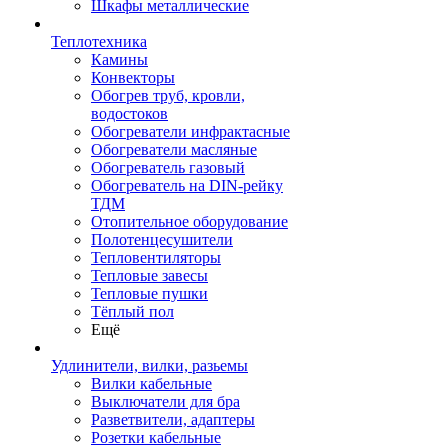
Шкафы металлические
Теплотехника
Камины
Конвекторы
Обогрев труб, кровли,
водостоков
Обогреватели инфрактасные
Обогреватели масляные
Обогреватель газовый
Обогреватель на DIN-рейку
ТДМ
Отопительное оборудование
Полотенцесушители
Тепловентиляторы
Тепловые завесы
Тепловые пушки
Тёплый пол
Ещё
Удлинители, вилки, разьемы
Вилки кабельные
Выключатели для бра
Разветвители, адаптеры
Розетки кабельные