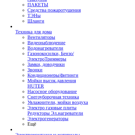
ПАКЕТЫ
Средства пожаротушения
ТЭНы
Шланги
Техника для дома
Вентиляторы
Видеонаблюдение
Водонагреватели
Газонокосилки, Бензо/
ЭлектроТриммеры
Замки, доводчики
Звонки
Кондиционеры/фитинги
Мойки высок.давления
HUTER
Насосное оборудование
Снегоуборочная техника
Увлажнители, мойки воздуха
Электро газовые плиты
Редукторы Эл.нагреватели
Электрогенераторы
Ещё
Электромонтажные материалы