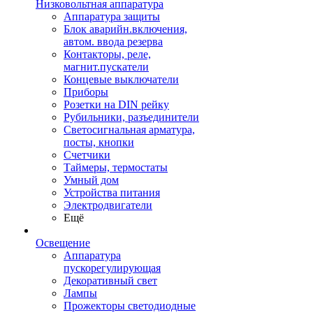
Низковольтная аппаратура
Аппаратура защиты
Блок аварийн.включения,
автом. ввода резерва
Контакторы, реле,
магнит.пускатели
Концевые выключатели
Приборы
Розетки на DIN рейку
Рубильники, разъединители
Светосигнальная арматура,
посты, кнопки
Счетчики
Таймеры, термостаты
Умный дом
Устройства питания
Электродвигатели
Ещё
Освещение
Аппаратура
пускорегулирующая
Декоративный свет
Лампы
Прожекторы светодиодные