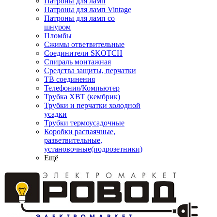
Патроны для ламп
Патроны для ламп Vintage
Патроны для ламп со
шнуром
Пломбы
Сжимы ответвительные
Соединители SKOTCH
Спираль монтажная
Средства защиты, перчатки
ТВ соединения
Телефония/Компьютер
Трубка ХВТ (кембрик)
Трубки и перчатки холодной
усадки
Трубки термоусадочные
Коробки распаячные,
разветвительные,
установочные(подрозетники)
Ещё