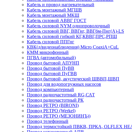
Кабель и провод нагревательный
Кабель монтажный МГШВ
Кабель монтажный МКШ
Кабель силовой АВВГ ГОСТ
Кабель силовой NYM однопроволочный
Кабель силовой ВВГ, ВВГнг, ВВГбм-Пнг(А)-LS
Кабель силовой гибкий КГ,КВВГ,ПРС,РПШ
Кабель силовой ППГнг
КВК(д/видеонаблюдения) Micro CoaxiA+CuL
КММ микрофонный
ПГВА (автомобильный)
Провод бытовой АПУНП
Провод бытовой ПуВВ
Провод бытовой ПуГВВ
Провод бытовой, акустический ШВВП,ШВП
Провод для водопогружных насосов
Провод компьютерный
Провод радиочастотный RG,САТ
Провод радиочастотный РК
Провод РЕТРО (BIRONI)
Провод РЕТРО (Werkel)
Провод РЕТРО (МЕЗОНИНЪ))
Провод телефонный
Провод термостойкий ПВКВ, ПРКА, OLFLEX HE
Провод установочный АПВ