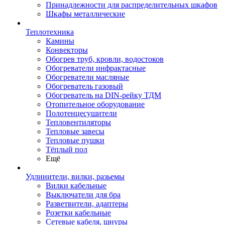
Принадлежности для распределительных шкафов
Шкафы металлические
Теплотехника
Камины
Конвекторы
Обогрев труб, кровли, водостоков
Обогреватели инфрактасные
Обогреватели масляные
Обогреватель газовый
Обогреватель на DIN-рейку ТДМ
Отопительное оборудование
Полотенцесушители
Тепловентиляторы
Тепловые завесы
Тепловые пушки
Тёплый пол
Ещё
Удлинители, вилки, разьемы
Вилки кабельные
Выключатели для бра
Разветвители, адаптеры
Розетки кабельные
Сетевые кабеля, шнуры