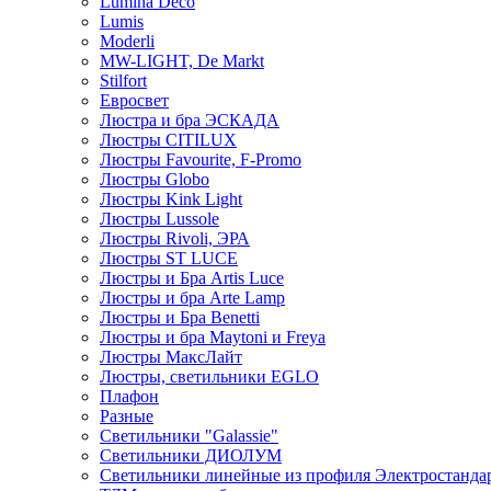
Lumina Deco
Lumis
Moderli
MW-LIGHT, De Markt
Stilfort
Евросвет
Люстра и бра ЭСКАДА
Люстры CITILUX
Люстры Favourite, F-Promo
Люстры Globo
Люстры Kink Light
Люстры Lussole
Люстры Rivoli, ЭРА
Люстры ST LUCE
Люстры и Бра Artis Luce
Люстры и бра Arte Lamp
Люстры и Бра Benetti
Люстры и бра Maytoni и Freya
Люстры МаксЛайт
Люстры, светильники EGLO
Плафон
Разные
Светильники "Galassie"
Светильники ДИОЛУМ
Светильники линейные из профиля Электростандар