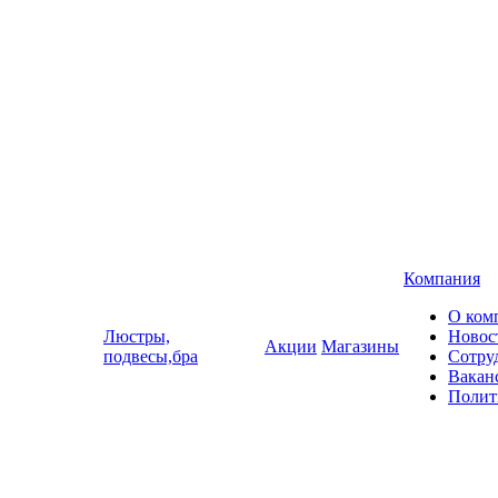
Компания
О ком
Люстры,
Новос
Акции
Магазины
подвесы,бра
Сотру
Вакан
Полит