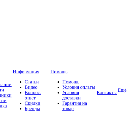
Информация
Помощь
Статьи
Помощь
пании
Видео
Условия оплаты
ти
Ещё
Вопрос-
Условия
Контакты
дники
ответ
доставки
сии
Скидки
Гарантия на
ика
Бренды
товар