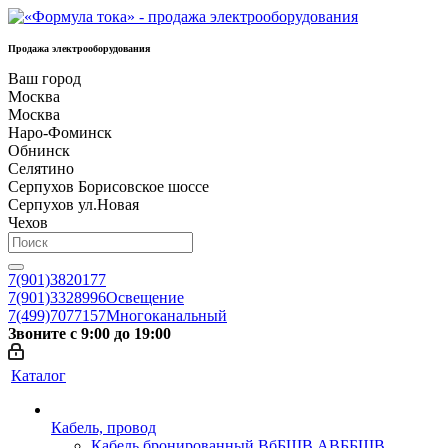
Продажа электрооборудования
Ваш город
Москва
Москва
Наро-Фоминск
Обнинск
Селятино
Серпухов Борисовское шоссе
Серпухов ул.Новая
Чехов
7(901)3820177
7(901)3328996
Освещение
7(499)7077157
Многоканальный
Звоните с 9:00 до 19:00
Каталог
Кабель, провод
Кабель бронированный ВбБШВ АВББШВ