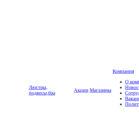
Компания
О ком
Люстры,
Новос
Акции
Магазины
подвесы,бра
Сотру
Вакан
Полит