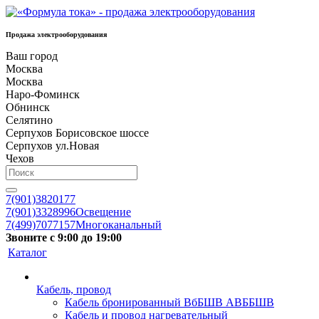
Продажа электрооборудования
Ваш город
Москва
Москва
Наро-Фоминск
Обнинск
Селятино
Серпухов Борисовское шоссе
Серпухов ул.Новая
Чехов
7(901)3820177
7(901)3328996
Освещение
7(499)7077157
Многоканальный
Звоните с 9:00 до 19:00
Каталог
Кабель, провод
Кабель бронированный ВбБШВ АВББШВ
Кабель и провод нагревательный