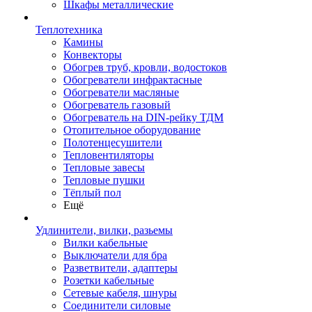
Шкафы металлические
Теплотехника
Камины
Конвекторы
Обогрев труб, кровли, водостоков
Обогреватели инфрактасные
Обогреватели масляные
Обогреватель газовый
Обогреватель на DIN-рейку ТДМ
Отопительное оборудование
Полотенцесушители
Тепловентиляторы
Тепловые завесы
Тепловые пушки
Тёплый пол
Ещё
Удлинители, вилки, разьемы
Вилки кабельные
Выключатели для бра
Разветвители, адаптеры
Розетки кабельные
Сетевые кабеля, шнуры
Соединители силовые