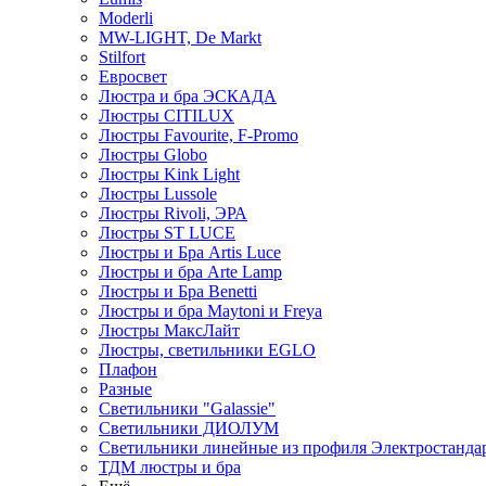
Moderli
MW-LIGHT, De Markt
Stilfort
Евросвет
Люстра и бра ЭСКАДА
Люстры CITILUX
Люстры Favourite, F-Promo
Люстры Globo
Люстры Kink Light
Люстры Lussole
Люстры Rivoli, ЭРА
Люстры ST LUCE
Люстры и Бра Artis Luce
Люстры и бра Arte Lamp
Люстры и Бра Benetti
Люстры и бра Maytoni и Freya
Люстры МаксЛайт
Люстры, светильники EGLO
Плафон
Разные
Светильники "Galassie"
Светильники ДИОЛУМ
Светильники линейные из профиля Электростандар
ТДМ люстры и бра