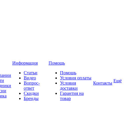
Информация
Помощь
Статьи
Помощь
пании
Видео
Условия оплаты
ти
Ещё
Вопрос-
Условия
Контакты
дники
ответ
доставки
сии
Скидки
Гарантия на
ика
Бренды
товар