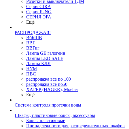
Розетки и выключатели ТДМ
Серия GIRA
Серия JUNG
СЕРИЯ ЭРА
Ещё
РАСПРОДАЖА!!!
ВбБШВ
ВВГ
ВВГнг
Лампа GE галогенн
Лампы LED SALE
Лампы КЛЛ
НУМ
ПВС
распродажа все по 100
распродажа всё по50
ХАГЕР (HAGER), Moeller
Ещё
Система контроля протечки воды
Шкафы, пластиковые боксы, аксессуары
Боксы пластиковые
Принадлежности для распределительных шкафов