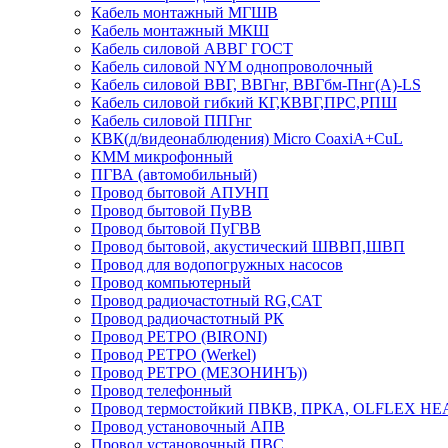
Кабель монтажный МГШВ
Кабель монтажный МКШ
Кабель силовой АВВГ ГОСТ
Кабель силовой NYM однопроволочный
Кабель силовой ВВГ, ВВГнг, ВВГбм-Пнг(А)-LS
Кабель силовой гибкий КГ,КВВГ,ПРС,РПШ
Кабель силовой ППГнг
КВК(д/видеонаблюдения) Micro CoaxiA+CuL
КММ микрофонный
ПГВА (автомобильный)
Провод бытовой АПУНП
Провод бытовой ПуВВ
Провод бытовой ПуГВВ
Провод бытовой, акустический ШВВП,ШВП
Провод для водопогружных насосов
Провод компьютерный
Провод радиочастотный RG,САТ
Провод радиочастотный РК
Провод РЕТРО (BIRONI)
Провод РЕТРО (Werkel)
Провод РЕТРО (МЕЗОНИНЪ))
Провод телефонный
Провод термостойкий ПВКВ, ПРКА, OLFLEX HE
Провод установочный АПВ
Провод установочный ПВС