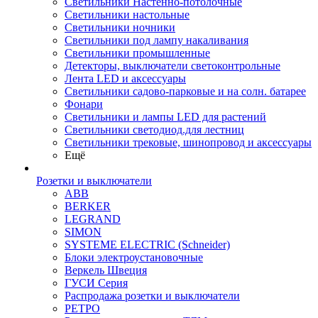
Светильники Настенно-потолочные
Светильники настольные
Светильники ночники
Светильники под лампу накаливания
Светильники промышленные
Детекторы, выключатели светоконтрольные
Лента LED и аксессуары
Светильники садово-парковые и на солн. батарее
Фонари
Светильники и лампы LED для растений
Светильники светодиод.для лестниц
Светильники трековые, шинопровод и аксессуары
Ещё
Розетки и выключатели
ABB
BERKER
LEGRAND
SIMON
SYSTEME ELECTRIC (Schneider)
Блоки электроустановочные
Веркель Швеция
ГУСИ Серия
Распродажа розетки и выключатели
РЕТРО