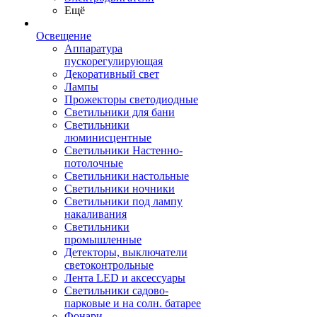
Ещё
Освещение
Аппаратура
пускорегулирующая
Декоративный свет
Лампы
Прожекторы светодиодные
Светильники для бани
Светильники
люминисцентные
Светильники Настенно-
потолочные
Светильники настольные
Светильники ночники
Светильники под лампу
накаливания
Светильники
промышленные
Детекторы, выключатели
светоконтрольные
Лента LED и аксессуары
Светильники садово-
парковые и на солн. батарее
Фонари