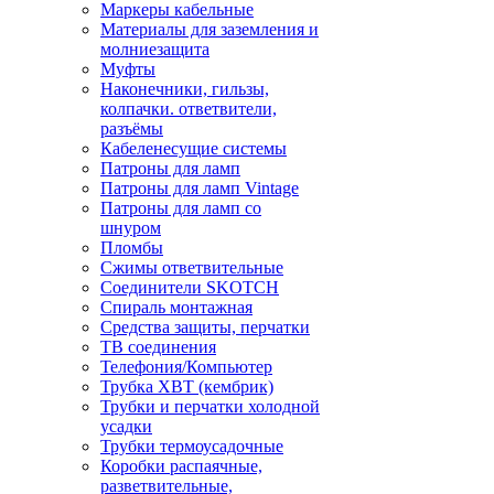
Маркеры кабельные
Материалы для заземления и
молниезащита
Муфты
Наконечники, гильзы,
колпачки. ответвители,
разъёмы
Кабеленесущие системы
Патроны для ламп
Патроны для ламп Vintage
Патроны для ламп со
шнуром
Пломбы
Сжимы ответвительные
Соединители SKOTCH
Спираль монтажная
Средства защиты, перчатки
ТВ соединения
Телефония/Компьютер
Трубка ХВТ (кембрик)
Трубки и перчатки холодной
усадки
Трубки термоусадочные
Коробки распаячные,
разветвительные,