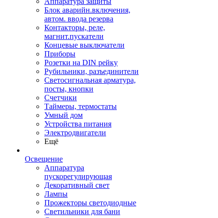
Аппаратура защиты
Блок аварийн.включения,
автом. ввода резерва
Контакторы, реле,
магнит.пускатели
Концевые выключатели
Приборы
Розетки на DIN рейку
Рубильники, разъединители
Светосигнальная арматура,
посты, кнопки
Счетчики
Таймеры, термостаты
Умный дом
Устройства питания
Электродвигатели
Ещё
Освещение
Аппаратура
пускорегулирующая
Декоративный свет
Лампы
Прожекторы светодиодные
Светильники для бани