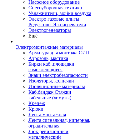
Насосное оборудование
Снегоуборочная техника
Увлажнители, мойки воздуха
Электро газовые плиты
Редукторы Эл.нагреватели
Электрогенераторы
Ещё
Электромонтажные материалы
Арматура для монтажа СИП
Аэрозоль, мастика
Бирки каб.,площадки
самоклеющиеся
Знаки электробезопасности
Изоляторы, колпачки
Изоляционные материалы
Каб.бандаж.Стяжки
кабельные (хомуты)
Крепеж
Крюки
Лента монтажная
Лента сигнальная, киперная,
оградительная
Люк ревизионный
металлический