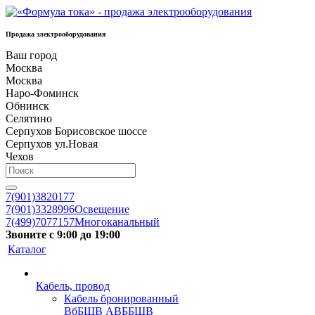
Продажа электрооборудования
Ваш город
Москва
Москва
Наро-Фоминск
Обнинск
Селятино
Серпухов Борисовское шоссе
Серпухов ул.Новая
Чехов
7(901)3820177
7(901)3328996
Освещение
7(499)7077157
Многоканальный
Звоните с 9:00 до 19:00
Каталог
Кабель, провод
Кабель бронированный
ВбБШВ АВББШВ