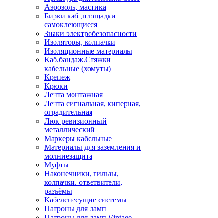
Аэрозоль, мастика
Бирки каб.,площадки
самоклеющиеся
Знаки электробезопасности
Изоляторы, колпачки
Изоляционные материалы
Каб.бандаж.Стяжки
кабельные (хомуты)
Крепеж
Крюки
Лента монтажная
Лента сигнальная, киперная,
оградительная
Люк ревизионный
металлический
Маркеры кабельные
Материалы для заземления и
молниезащита
Муфты
Наконечники, гильзы,
колпачки. ответвители,
разъёмы
Кабеленесущие системы
Патроны для ламп
Патроны для ламп Vintage