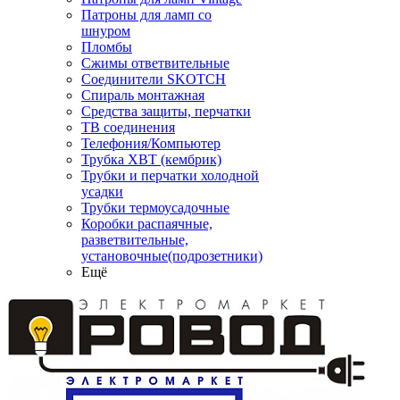
Патроны для ламп со
шнуром
Пломбы
Сжимы ответвительные
Соединители SKOTCH
Спираль монтажная
Средства защиты, перчатки
ТВ соединения
Телефония/Компьютер
Трубка ХВТ (кембрик)
Трубки и перчатки холодной
усадки
Трубки термоусадочные
Коробки распаячные,
разветвительные,
установочные(подрозетники)
Ещё