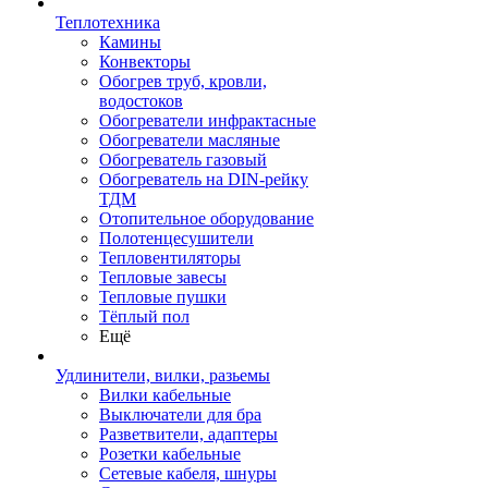
Теплотехника
Камины
Конвекторы
Обогрев труб, кровли,
водостоков
Обогреватели инфрактасные
Обогреватели масляные
Обогреватель газовый
Обогреватель на DIN-рейку
ТДМ
Отопительное оборудование
Полотенцесушители
Тепловентиляторы
Тепловые завесы
Тепловые пушки
Тёплый пол
Ещё
Удлинители, вилки, разьемы
Вилки кабельные
Выключатели для бра
Разветвители, адаптеры
Розетки кабельные
Сетевые кабеля, шнуры