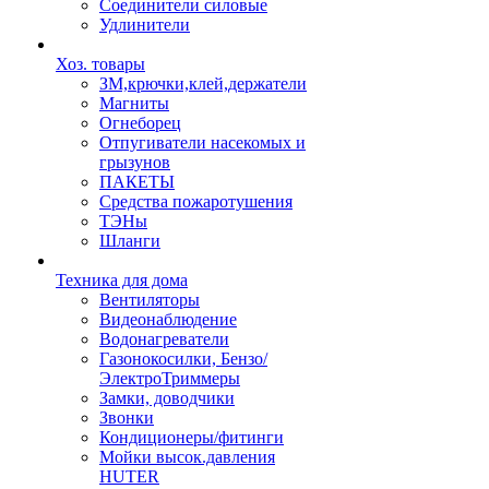
Соединители силовые
Удлинители
Хоз. товары
ЗМ,крючки,клей,держатели
Магниты
Огнеборец
Отпугиватели насекомых и
грызунов
ПАКЕТЫ
Средства пожаротушения
ТЭНы
Шланги
Техника для дома
Вентиляторы
Видеонаблюдение
Водонагреватели
Газонокосилки, Бензо/
ЭлектроТриммеры
Замки, доводчики
Звонки
Кондиционеры/фитинги
Мойки высок.давления
HUTER