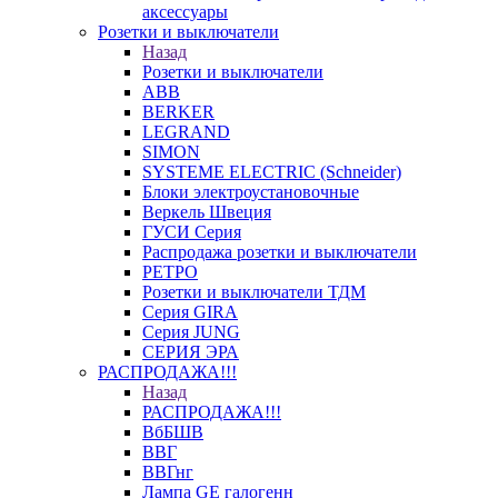
аксессуары
Розетки и выключатели
Назад
Розетки и выключатели
ABB
BERKER
LEGRAND
SIMON
SYSTEME ELECTRIC (Schneider)
Блоки электроустановочные
Веркель Швеция
ГУСИ Серия
Распродажа розетки и выключатели
РЕТРО
Розетки и выключатели ТДМ
Серия GIRA
Серия JUNG
СЕРИЯ ЭРА
РАСПРОДАЖА!!!
Назад
РАСПРОДАЖА!!!
ВбБШВ
ВВГ
ВВГнг
Лампа GE галогенн