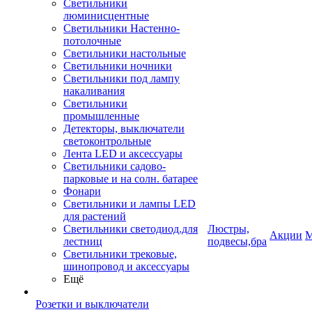
Светильники
люминисцентные
Светильники Настенно-
потолочные
Светильники настольные
Светильники ночники
Светильники под лампу
накаливания
Светильники
промышленные
Детекторы, выключатели
светоконтрольные
Лента LED и аксессуары
Светильники садово-
парковые и на солн. батарее
Фонари
Светильники и лампы LED
для растений
Светильники светодиод.для
Люстры,
Акции
М
лестниц
подвесы,бра
Светильники трековые,
шинопровод и аксессуары
Ещё
Розетки и выключатели