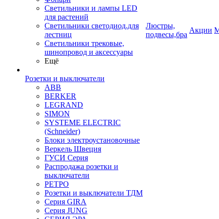
Светильники и лампы LED
для растений
Светильники светодиод.для
Люстры,
Акции
М
лестниц
подвесы,бра
Светильники трековые,
шинопровод и аксессуары
Ещё
Розетки и выключатели
ABB
BERKER
LEGRAND
SIMON
SYSTEME ELECTRIC
(Schneider)
Блоки электроустановочные
Веркель Швеция
ГУСИ Серия
Распродажа розетки и
выключатели
РЕТРО
Розетки и выключатели ТДМ
Серия GIRA
Серия JUNG