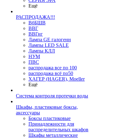
СЕРИЯ ЭРА
Ещё
РАСПРОДАЖА!!!
ВбБШВ
ВВГ
ВВГнг
Лампа GE галогенн
Лампы LED SALE
Лампы КЛЛ
НУМ
ПВС
распродажа все по 100
распродажа всё по50
ХАГЕР (HAGER), Moeller
Ещё
Система контроля протечки воды
Шкафы, пластиковые боксы,
аксессуары
Боксы пластиковые
Принадлежности для
распределительных шкафов
Шкафы металлические