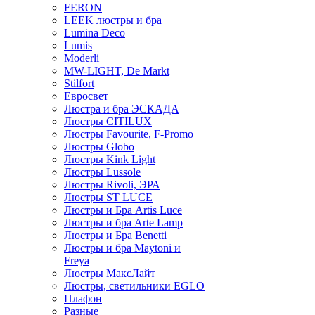
FERON
LEEK люстры и бра
Lumina Deco
Lumis
Moderli
MW-LIGHT, De Markt
Stilfort
Евросвет
Люстра и бра ЭСКАДА
Люстры CITILUX
Люстры Favourite, F-Promo
Люстры Globo
Люстры Kink Light
Люстры Lussole
Люстры Rivoli, ЭРА
Люстры ST LUCE
Люстры и Бра Artis Luce
Люстры и бра Arte Lamp
Люстры и Бра Benetti
Люстры и бра Maytoni и
Freya
Люстры МаксЛайт
Люстры, светильники EGLO
Плафон
Разные