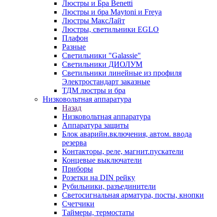
Люстры и Бра Benetti
Люстры и бра Maytoni и Freya
Люстры МаксЛайт
Люстры, светильники EGLO
Плафон
Разные
Светильники "Galassie"
Светильники ДИОЛУМ
Светильники линейные из профиля
Электростандарт заказные
ТДМ люстры и бра
Низковольтная аппаратура
Назад
Низковольтная аппаратура
Аппаратура защиты
Блок аварийн.включения, автом. ввода
резерва
Контакторы, реле, магнит.пускатели
Концевые выключатели
Приборы
Розетки на DIN рейку
Рубильники, разъединители
Светосигнальная арматура, посты, кнопки
Счетчики
Таймеры, термостаты