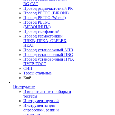
RG,САТ
Провод радиочастотный РК
Провод РЕТРО (BIRONI)
Провод РЕТРО (Werkel)
Провод РЕТРО
(МЕЗОНИНЪ))
Провод телефонный
Провод термостойкий
ПВКВ, ПРКА, OLFLEX
HEAT
Провод установочный АПВ
Провод установочный ПВС
Провод установочный ПУВ,
ПУГВ ГОСТ
СИП
Тросы стальные
Ещё
Инструмент
Измерительные приборы и
тестеры
Инструмент ручной
Инструменты для
опрессовки, резки и
изоляции