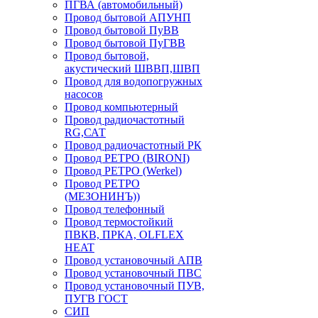
ПГВА (автомобильный)
Провод бытовой АПУНП
Провод бытовой ПуВВ
Провод бытовой ПуГВВ
Провод бытовой,
акустический ШВВП,ШВП
Провод для водопогружных
насосов
Провод компьютерный
Провод радиочастотный
RG,САТ
Провод радиочастотный РК
Провод РЕТРО (BIRONI)
Провод РЕТРО (Werkel)
Провод РЕТРО
(МЕЗОНИНЪ))
Провод телефонный
Провод термостойкий
ПВКВ, ПРКА, OLFLEX
HEAT
Провод установочный АПВ
Провод установочный ПВС
Провод установочный ПУВ,
ПУГВ ГОСТ
СИП