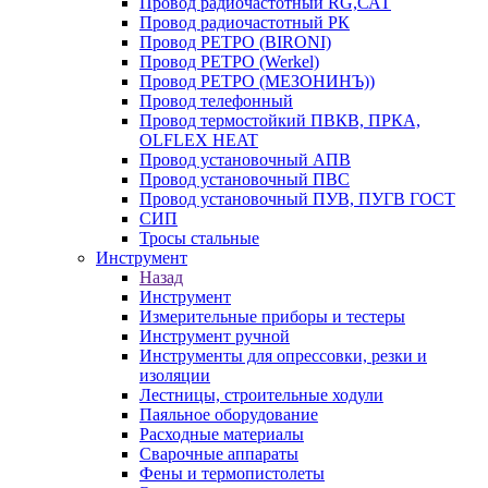
Провод радиочастотный RG,САТ
Провод радиочастотный РК
Провод РЕТРО (BIRONI)
Провод РЕТРО (Werkel)
Провод РЕТРО (МЕЗОНИНЪ))
Провод телефонный
Провод термостойкий ПВКВ, ПРКА,
OLFLEX HEAT
Провод установочный АПВ
Провод установочный ПВС
Провод установочный ПУВ, ПУГВ ГОСТ
СИП
Тросы стальные
Инструмент
Назад
Инструмент
Измерительные приборы и тестеры
Инструмент ручной
Инструменты для опрессовки, резки и
изоляции
Лестницы, строительные ходули
Паяльное оборудование
Расходные материалы
Сварочные аппараты
Фены и термопистолеты