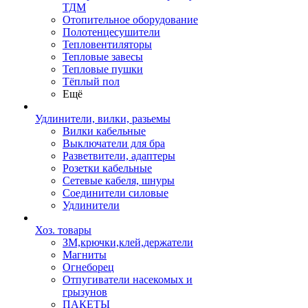
ТДМ
Отопительное оборудование
Полотенцесушители
Тепловентиляторы
Тепловые завесы
Тепловые пушки
Тёплый пол
Ещё
Удлинители, вилки, разьемы
Вилки кабельные
Выключатели для бра
Разветвители, адаптеры
Розетки кабельные
Сетевые кабеля, шнуры
Соединители силовые
Удлинители
Хоз. товары
ЗМ,крючки,клей,держатели
Магниты
Огнеборец
Отпугиватели насекомых и
грызунов
ПАКЕТЫ