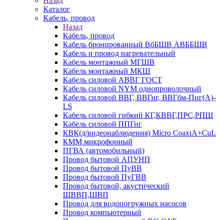
Назад
Каталог
Кабель, провод
Назад
Кабель, провод
Кабель бронированный ВбБШВ АВББШВ
Кабель и провод нагревательный
Кабель монтажный МГШВ
Кабель монтажный МКШ
Кабель силовой АВВГ ГОСТ
Кабель силовой NYM однопроволочный
Кабель силовой ВВГ, ВВГнг, ВВГбм-Пнг(А)-
LS
Кабель силовой гибкий КГ,КВВГ,ПРС,РПШ
Кабель силовой ППГнг
КВК(д/видеонаблюдения) Micro CoaxiA+CuL
КММ микрофонный
ПГВА (автомобильный)
Провод бытовой АПУНП
Провод бытовой ПуВВ
Провод бытовой ПуГВВ
Провод бытовой, акустический
ШВВП,ШВП
Провод для водопогружных насосов
Провод компьютерный