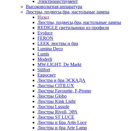
Электроинструмент
Высоковольтная аппаратура
Люстры, подвесы,бра, настольные лампы
Назад
Люстры, подвесы,бра, настольные лампы
REDIGLE светильники из профиля
Evoluce
FERON
LEEK люстры и бра
Lumina Deco
Lumis
Moderli
MW-LIGHT, De Markt
Stilfort
Евросвет
Люстра и бра ЭСКАДА
Люстры CITILUX
Люстры Favourite, F-Promo
Люстры Globo
Люстры Kink Light
Люстры Lussole
Люстры Rivoli, ЭРА
Люстры ST LUCE
Люстры и Бра Artis Luce
Люстры и бра Arte Lamp