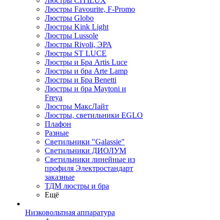
Люстры CITILUX
Люстры Favourite, F-Promo
Люстры Globo
Люстры Kink Light
Люстры Lussole
Люстры Rivoli, ЭРА
Люстры ST LUCE
Люстры и Бра Artis Luce
Люстры и бра Arte Lamp
Люстры и Бра Benetti
Люстры и бра Maytoni и
Freya
Люстры МаксЛайт
Люстры, светильники EGLO
Плафон
Разные
Светильники "Galassie"
Светильники ДИОЛУМ
Светильники линейные из
профиля Электростандарт
заказные
ТДМ люстры и бра
Ещё
Низковольтная аппаратура