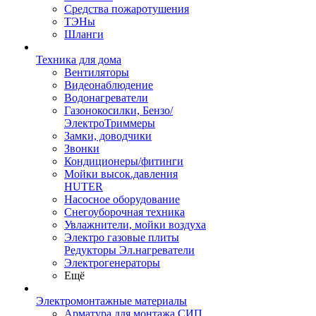
Средства пожаротушения
ТЭНы
Шланги
Техника для дома
Вентиляторы
Видеонаблюдение
Водонагреватели
Газонокосилки, Бензо/
ЭлектроТриммеры
Замки, доводчики
Звонки
Кондиционеры/фитинги
Мойки высок.давления
HUTER
Насосное оборудование
Снегоуборочная техника
Увлажнители, мойки воздуха
Электро газовые плиты
Редукторы Эл.нагреватели
Электрогенераторы
Ещё
Электромонтажные материалы
Арматура для монтажа СИП