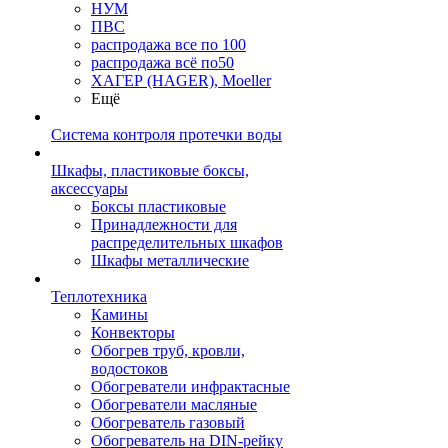
НУМ
ПВС
распродажа все по 100
распродажа всё по50
ХАГЕР (HAGER), Moeller
Ещё
Система контроля протечки воды
Шкафы, пластиковые боксы,
аксессуары
Боксы пластиковые
Принадлежности для
распределительных шкафов
Шкафы металлические
Теплотехника
Камины
Конвекторы
Обогрев труб, кровли,
водостоков
Обогреватели инфрактасные
Обогреватели масляные
Обогреватель газовый
Обогреватель на DIN-рейку