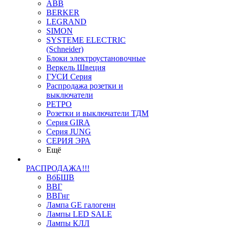
ABB
BERKER
LEGRAND
SIMON
SYSTEME ELECTRIC
(Schneider)
Блоки электроустановочные
Веркель Швеция
ГУСИ Серия
Распродажа розетки и
выключатели
РЕТРО
Розетки и выключатели ТДМ
Серия GIRA
Серия JUNG
СЕРИЯ ЭРА
Ещё
РАСПРОДАЖА!!!
ВбБШВ
ВВГ
ВВГнг
Лампа GE галогенн
Лампы LED SALE
Лампы КЛЛ