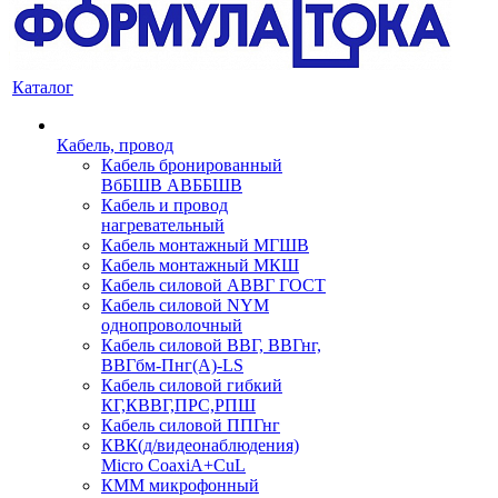
Каталог
Кабель, провод
Кабель бронированный
ВбБШВ АВББШВ
Кабель и провод
нагревательный
Кабель монтажный МГШВ
Кабель монтажный МКШ
Кабель силовой АВВГ ГОСТ
Кабель силовой NYM
однопроволочный
Кабель силовой ВВГ, ВВГнг,
ВВГбм-Пнг(А)-LS
Кабель силовой гибкий
КГ,КВВГ,ПРС,РПШ
Кабель силовой ППГнг
КВК(д/видеонаблюдения)
Micro CoaxiA+CuL
КММ микрофонный