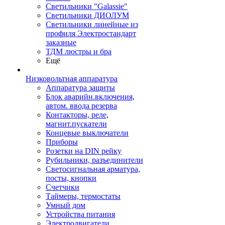
Светильники "Galassie"
Светильники ДИОЛУМ
Светильники линейные из
профиля Электростандарт
заказные
ТДМ люстры и бра
Ещё
Низковольтная аппаратура
Аппаратура защиты
Блок аварийн.включения,
автом. ввода резерва
Контакторы, реле,
магнит.пускатели
Концевые выключатели
Приборы
Розетки на DIN рейку
Рубильники, разъединители
Светосигнальная арматура,
посты, кнопки
Счетчики
Таймеры, термостаты
Умный дом
Устройства питания
Электродвигатели