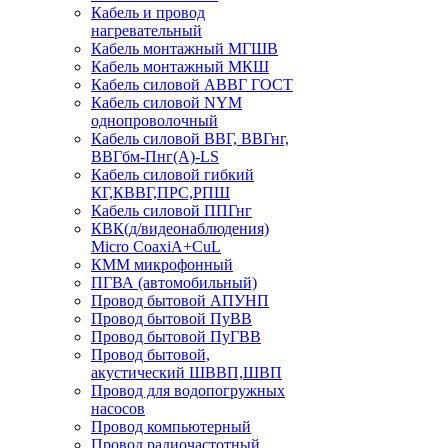
Кабель и провод
нагревательный
Кабель монтажный МГШВ
Кабель монтажный МКШ
Кабель силовой АВВГ ГОСТ
Кабель силовой NYM
однопроволочный
Кабель силовой ВВГ, ВВГнг,
ВВГбм-Пнг(А)-LS
Кабель силовой гибкий
КГ,КВВГ,ПРС,РПШ
Кабель силовой ППГнг
КВК(д/видеонаблюдения)
Micro CoaxiA+CuL
КММ микрофонный
ПГВА (автомобильный)
Провод бытовой АПУНП
Провод бытовой ПуВВ
Провод бытовой ПуГВВ
Провод бытовой,
акустический ШВВП,ШВП
Провод для водопогружных
насосов
Провод компьютерный
Провод радиочастотный