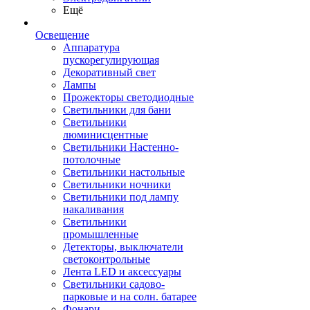
Ещё
Освещение
Аппаратура
пускорегулирующая
Декоративный свет
Лампы
Прожекторы светодиодные
Светильники для бани
Светильники
люминисцентные
Светильники Настенно-
потолочные
Светильники настольные
Светильники ночники
Светильники под лампу
накаливания
Светильники
промышленные
Детекторы, выключатели
светоконтрольные
Лента LED и аксессуары
Светильники садово-
парковые и на солн. батарее
Фонари