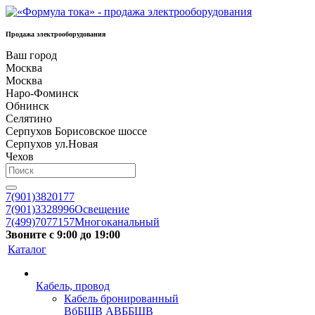
Продажа электрооборудования
Ваш город
Москва
Москва
Наро-Фоминск
Обнинск
Селятино
Серпухов Борисовское шоссе
Серпухов ул.Новая
Чехов
7(901)3820177
7(901)3328996
Освещение
7(499)7077157
Многоканальный
Звоните с 9:00 до 19:00
Каталог
Кабель, провод
Кабель бронированный
ВбБШВ АВББШВ