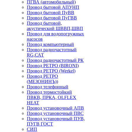
ПГВА (автомобильный)
Провод бытовой АПУНП
Провод бытовой ПуВВ
Провод бытовой ПуГВВ
Провод бытовой,
акустический ШВВП,ШВП
Провод для водопогружных
насосов
Провод компьютерный
Провод радиочастотный
RG,САТ
Провод радиочастотный РК
Провод РЕТРО (BIRONI)
Провод РЕТРО (Werkel)
Провод РЕТРО
(МЕЗОНИНЪ))
Провод телефонный
Провод термостойкий
ПВКВ, ПРКА, OLFLEX
HEAT
Провод установочный АПВ
Провод установочный ПВС
Провод установочный ПУВ,
ПУГВ ГОСТ
СИП