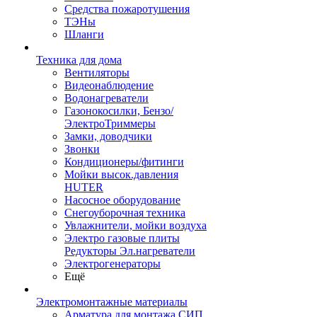
Средства пожаротушения
ТЭНы
Шланги
Техника для дома
Вентиляторы
Видеонаблюдение
Водонагреватели
Газонокосилки, Бензо/
ЭлектроТриммеры
Замки, доводчики
Звонки
Кондиционеры/фитинги
Мойки высок.давления
HUTER
Насосное оборудование
Снегоуборочная техника
Увлажнители, мойки воздуха
Электро газовые плиты
Редукторы Эл.нагреватели
Электрогенераторы
Ещё
Электромонтажные материалы
Арматура для монтажа СИП