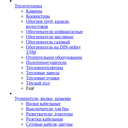
Теплотехника
Камины
Конвекторы
Обогрев труб, кровли,
водостоков
Обогреватели инфрактасные
Обогреватели масляные
Обогреватель газовый
Обогреватель на DIN-рейку
ТДМ
Отопительное оборудование
Полотенцесушители
Тепловентиляторы
Тепловые завесы
Тепловые пушки
Тёплый пол
Ещё
Удлинители, вилки, разьемы
Вилки кабельные
Выключатели для бра
Разветвители, адаптеры
Розетки кабельные
Сетевые кабеля, шнуры