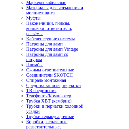
Маркеры кабельные
Материалы для заземления и
молниезащита
Муфты
Наконечники, гильзы,
колпачки. ответвители,
разъёмы
Кабеленесущие системы
Патроны для ламп
Патроны для ламп Vintage
Патроны для ламп со
шнуром
Пломбы
Сжимы ответвительные
Соединители SKOTCH
Спираль монтажная
Средства защиты, перчатки
ТВ соединения
Телефония/Компьютер
Трубка ХВТ (кембрик)
Трубки и перчатки холодной
усадки
Трубки термоусадочные
Коробки распаячные,
разветвительные,