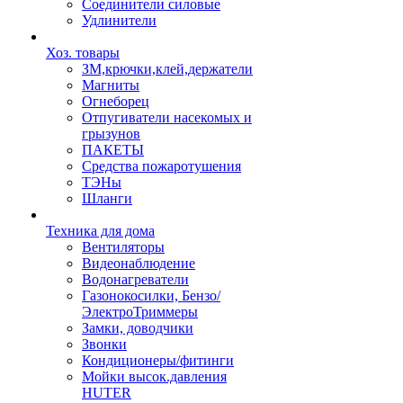
Соединители силовые
Удлинители
Хоз. товары
ЗМ,крючки,клей,держатели
Магниты
Огнеборец
Отпугиватели насекомых и
грызунов
ПАКЕТЫ
Средства пожаротушения
ТЭНы
Шланги
Техника для дома
Вентиляторы
Видеонаблюдение
Водонагреватели
Газонокосилки, Бензо/
ЭлектроТриммеры
Замки, доводчики
Звонки
Кондиционеры/фитинги
Мойки высок.давления
HUTER