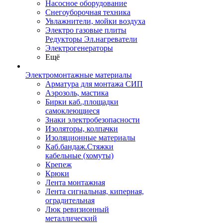
Насосное оборудование
Снегоуборочная техника
Увлажнители, мойки воздуха
Электро газовые плиты
Редукторы Эл.нагреватели
Электрогенераторы
Ещё
Электромонтажные материалы
Арматура для монтажа СИП
Аэрозоль, мастика
Бирки каб.,площадки
самоклеющиеся
Знаки электробезопасности
Изоляторы, колпачки
Изоляционные материалы
Каб.бандаж.Стяжки
кабельные (хомуты)
Крепеж
Крюки
Лента монтажная
Лента сигнальная, киперная,
оградительная
Люк ревизионный
металлический