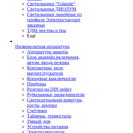
Светильники "Galassie"
Светильники ДИОЛУМ
Светильники линейные из
профиля Электростандарт
заказные
ТДМ люстры и бра
Ещё
Низковольтная аппаратура
Аппаратура защиты
Блок аварийн.включения,
автом. ввода резерва
Контакторы, реле,
магнит.пускатели
Концевые выключатели
Приборы
Розетки на DIN рейку
Рубильники, разъединители
Светосигнальная арматура,
посты, кнопки
Счетчики
Таймеры, термостаты
Умный дом
Устройства питания
Электродвигатели