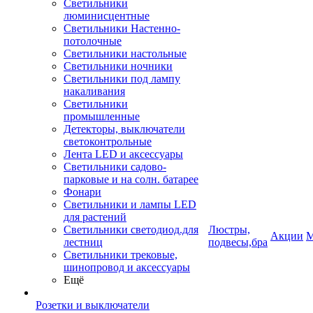
Светильники
люминисцентные
Светильники Настенно-
потолочные
Светильники настольные
Светильники ночники
Светильники под лампу
накаливания
Светильники
промышленные
Детекторы, выключатели
светоконтрольные
Лента LED и аксессуары
Светильники садово-
парковые и на солн. батарее
Фонари
Светильники и лампы LED
для растений
Светильники светодиод.для
Люстры,
Акции
М
лестниц
подвесы,бра
Светильники трековые,
шинопровод и аксессуары
Ещё
Розетки и выключатели