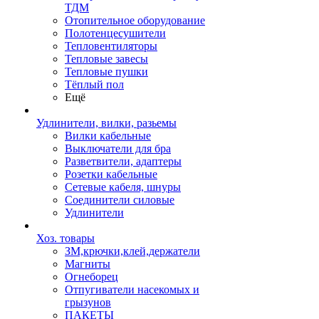
ТДМ
Отопительное оборудование
Полотенцесушители
Тепловентиляторы
Тепловые завесы
Тепловые пушки
Тёплый пол
Ещё
Удлинители, вилки, разьемы
Вилки кабельные
Выключатели для бра
Разветвители, адаптеры
Розетки кабельные
Сетевые кабеля, шнуры
Соединители силовые
Удлинители
Хоз. товары
ЗМ,крючки,клей,держатели
Магниты
Огнеборец
Отпугиватели насекомых и
грызунов
ПАКЕТЫ