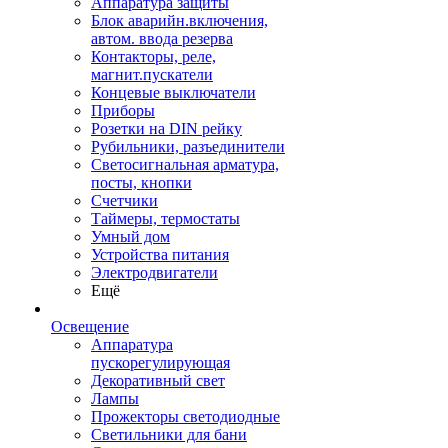
Аппаратура защиты
Блок аварийн.включения,
автом. ввода резерва
Контакторы, реле,
магнит.пускатели
Концевые выключатели
Приборы
Розетки на DIN рейку
Рубильники, разъединители
Светосигнальная арматура,
посты, кнопки
Счетчики
Таймеры, термостаты
Умный дом
Устройства питания
Электродвигатели
Ещё
Освещение
Аппаратура
пускорегулирующая
Декоративный свет
Лампы
Прожекторы светодиодные
Светильники для бани