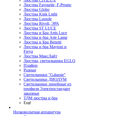
Люстры CITILUX
Люстры Favourite, F-Promo
Люстры Globo
Люстры Kink Light
Люстры Lussole
Люстры Rivoli, ЭРА
Люстры ST LUCE
Люстры и Бра Artis Luce
Люстры и бра Arte Lamp
Люстры и Бра Benetti
Люстры и бра Maytoni и
Freya
Люстры МаксЛайт
Люстры, светильники EGLO
Плафон
Разные
Светильники "Galassie"
Светильники ДИОЛУМ
Светильники линейные из
профиля Электростандарт
заказные
ТДМ люстры и бра
Ещё
Низковольтная аппаратура