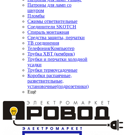
Патроны для ламп со
шнуром
Пломбы
Сжимы ответвительные
Соединители SKOTCH
Спираль монтажная
Средства защиты, перчатки
ТВ соединения
Телефония/Компьютер
Трубка ХВТ (кембрик)
Трубки и перчатки холодной
усадки
Трубки термоусадочные
Коробки распаячные,
разветвительные,
установочные(подрозетники)
Ещё