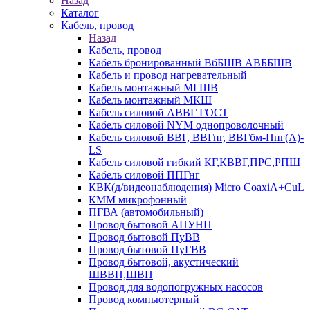
Назад
Каталог
Кабель, провод
Назад
Кабель, провод
Кабель бронированный ВбБШВ АВББШВ
Кабель и провод нагревательный
Кабель монтажный МГШВ
Кабель монтажный МКШ
Кабель силовой АВВГ ГОСТ
Кабель силовой NYM однопроволочный
Кабель силовой ВВГ, ВВГнг, ВВГбм-Пнг(А)-
LS
Кабель силовой гибкий КГ,КВВГ,ПРС,РПШ
Кабель силовой ППГнг
КВК(д/видеонаблюдения) Micro CoaxiA+CuL
КММ микрофонный
ПГВА (автомобильный)
Провод бытовой АПУНП
Провод бытовой ПуВВ
Провод бытовой ПуГВВ
Провод бытовой, акустический
ШВВП,ШВП
Провод для водопогружных насосов
Провод компьютерный