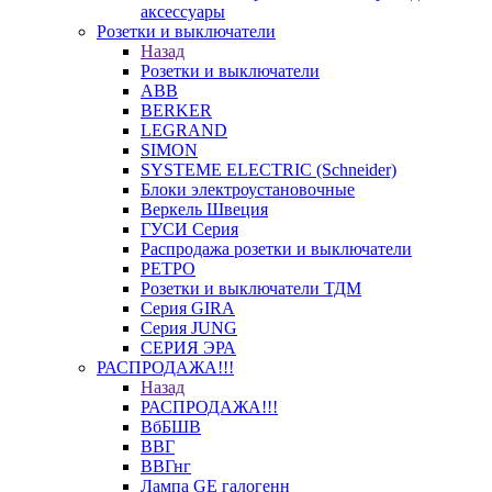
аксессуары
Розетки и выключатели
Назад
Розетки и выключатели
ABB
BERKER
LEGRAND
SIMON
SYSTEME ELECTRIC (Schneider)
Блоки электроустановочные
Веркель Швеция
ГУСИ Серия
Распродажа розетки и выключатели
РЕТРО
Розетки и выключатели ТДМ
Серия GIRA
Серия JUNG
СЕРИЯ ЭРА
РАСПРОДАЖА!!!
Назад
РАСПРОДАЖА!!!
ВбБШВ
ВВГ
ВВГнг
Лампа GE галогенн