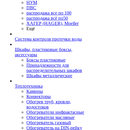
НУМ
ПВС
распродажа все по 100
распродажа всё по50
ХАГЕР (HAGER), Moeller
Ещё
Система контроля протечки воды
Шкафы, пластиковые боксы,
аксессуары
Боксы пластиковые
Принадлежности для
распределительных шкафов
Шкафы металлические
Теплотехника
Камины
Конвекторы
Обогрев труб, кровли,
водостоков
Обогреватели инфрактасные
Обогреватели масляные
Обогреватель газовый
Обогреватель на DIN-рейку