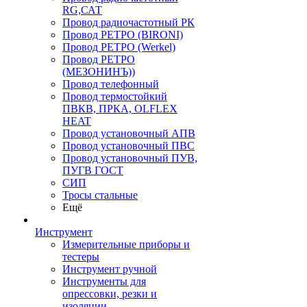
RG,САТ
Провод радиочастотный РК
Провод РЕТРО (BIRONI)
Провод РЕТРО (Werkel)
Провод РЕТРО
(МЕЗОНИНЪ))
Провод телефонный
Провод термостойкий
ПВКВ, ПРКА, OLFLEX
HEAT
Провод установочный АПВ
Провод установочный ПВС
Провод установочный ПУВ,
ПУГВ ГОСТ
СИП
Тросы стальные
Ещё
Инструмент
Измерительные приборы и
тестеры
Инструмент ручной
Инструменты для
опрессовки, резки и
изоляции