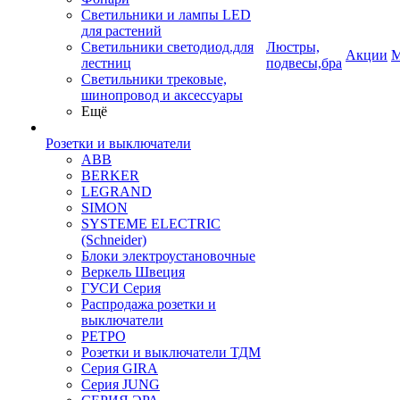
Светильники и лампы LED
для растений
Светильники светодиод.для
Люстры,
Акции
М
лестниц
подвесы,бра
Светильники трековые,
шинопровод и аксессуары
Ещё
Розетки и выключатели
ABB
BERKER
LEGRAND
SIMON
SYSTEME ELECTRIC
(Schneider)
Блоки электроустановочные
Веркель Швеция
ГУСИ Серия
Распродажа розетки и
выключатели
РЕТРО
Розетки и выключатели ТДМ
Серия GIRA
Серия JUNG