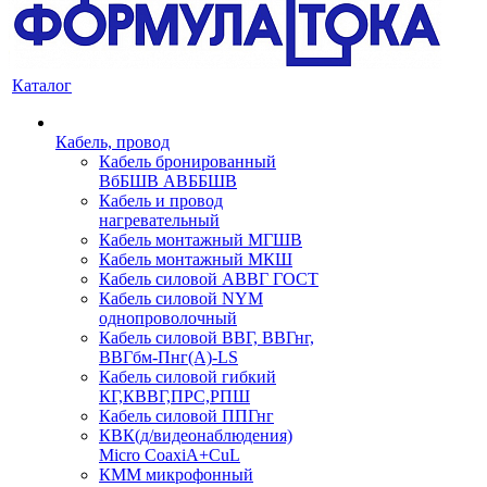
Каталог
Кабель, провод
Кабель бронированный
ВбБШВ АВББШВ
Кабель и провод
нагревательный
Кабель монтажный МГШВ
Кабель монтажный МКШ
Кабель силовой АВВГ ГОСТ
Кабель силовой NYM
однопроволочный
Кабель силовой ВВГ, ВВГнг,
ВВГбм-Пнг(А)-LS
Кабель силовой гибкий
КГ,КВВГ,ПРС,РПШ
Кабель силовой ППГнг
КВК(д/видеонаблюдения)
Micro CoaxiA+CuL
КММ микрофонный