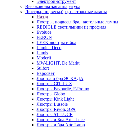
Электроинструмент
Высоковольтная аппаратура
Люстры, подвесы,бра, настольные лампы
Назад
Люстры, подвесы,бра, настольные лампы
REDIGLE светильники из профиля
Evoluce
FERON
LEEK люстры и бра
Lumina Deco
Lumis
Moderli
MW-LIGHT, De Markt
Stilfort
Евросвет
Люстра и бра ЭСКАДА
Люстры CITILUX
Люстры Favourite, F-Promo
Люстры Globo
Люстры Kink Light
Люстры Lussole
Люстры Rivoli, ЭРА
Люстры ST LUCE
Люстры и Бра Artis Luce
Люстры и бра Arte Lamp