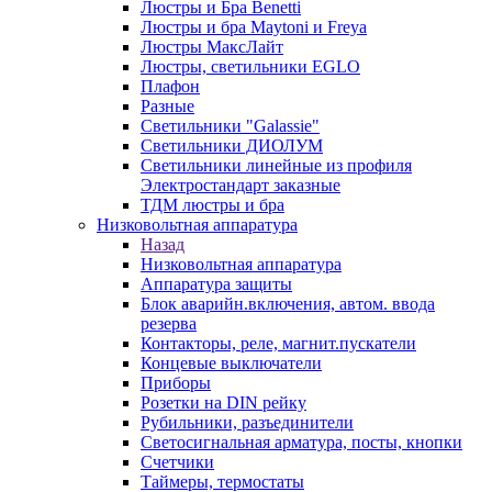
Люстры и Бра Benetti
Люстры и бра Maytoni и Freya
Люстры МаксЛайт
Люстры, светильники EGLO
Плафон
Разные
Светильники "Galassie"
Светильники ДИОЛУМ
Светильники линейные из профиля
Электростандарт заказные
ТДМ люстры и бра
Низковольтная аппаратура
Назад
Низковольтная аппаратура
Аппаратура защиты
Блок аварийн.включения, автом. ввода
резерва
Контакторы, реле, магнит.пускатели
Концевые выключатели
Приборы
Розетки на DIN рейку
Рубильники, разъединители
Светосигнальная арматура, посты, кнопки
Счетчики
Таймеры, термостаты