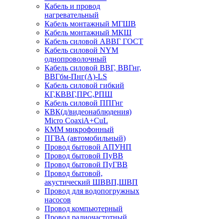
Кабель и провод
нагревательный
Кабель монтажный МГШВ
Кабель монтажный МКШ
Кабель силовой АВВГ ГОСТ
Кабель силовой NYM
однопроволочный
Кабель силовой ВВГ, ВВГнг,
ВВГбм-Пнг(А)-LS
Кабель силовой гибкий
КГ,КВВГ,ПРС,РПШ
Кабель силовой ППГнг
КВК(д/видеонаблюдения)
Micro CoaxiA+CuL
КММ микрофонный
ПГВА (автомобильный)
Провод бытовой АПУНП
Провод бытовой ПуВВ
Провод бытовой ПуГВВ
Провод бытовой,
акустический ШВВП,ШВП
Провод для водопогружных
насосов
Провод компьютерный
Провод радиочастотный