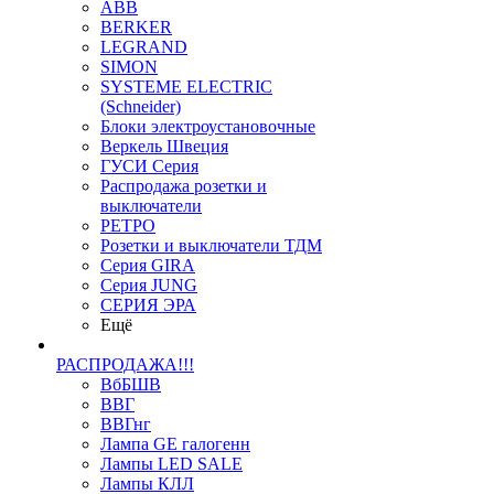
ABB
BERKER
LEGRAND
SIMON
SYSTEME ELECTRIC
(Schneider)
Блоки электроустановочные
Веркель Швеция
ГУСИ Серия
Распродажа розетки и
выключатели
РЕТРО
Розетки и выключатели ТДМ
Серия GIRA
Серия JUNG
СЕРИЯ ЭРА
Ещё
РАСПРОДАЖА!!!
ВбБШВ
ВВГ
ВВГнг
Лампа GE галогенн
Лампы LED SALE
Лампы КЛЛ