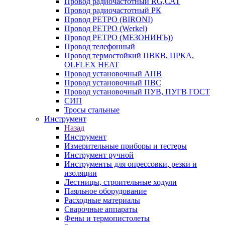
Провод радиочастотный RG,САТ
Провод радиочастотный РК
Провод РЕТРО (BIRONI)
Провод РЕТРО (Werkel)
Провод РЕТРО (МЕЗОНИНЪ))
Провод телефонный
Провод термостойкий ПВКВ, ПРКА,
OLFLEX HEAT
Провод установочный АПВ
Провод установочный ПВС
Провод установочный ПУВ, ПУГВ ГОСТ
СИП
Тросы стальные
Инструмент
Назад
Инструмент
Измерительные приборы и тестеры
Инструмент ручной
Инструменты для опрессовки, резки и
изоляции
Лестницы, строительные ходули
Паяльное оборудование
Расходные материалы
Сварочные аппараты
Фены и термопистолеты