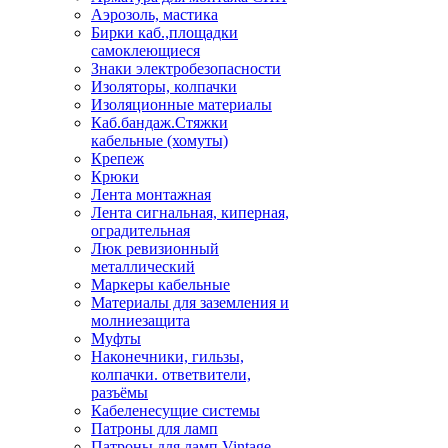
Аэрозоль, мастика
Бирки каб.,площадки
самоклеющиеся
Знаки электробезопасности
Изоляторы, колпачки
Изоляционные материалы
Каб.бандаж.Стяжки
кабельные (хомуты)
Крепеж
Крюки
Лента монтажная
Лента сигнальная, киперная,
оградительная
Люк ревизионный
металлический
Маркеры кабельные
Материалы для заземления и
молниезащита
Муфты
Наконечники, гильзы,
колпачки. ответвители,
разъёмы
Кабеленесущие системы
Патроны для ламп
Патроны для ламп Vintage