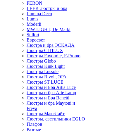
FERON
LEEK люстры и бра
Lumina Deco
Lumis
Moderli
MW-LIGHT, De Markt
Stilfort
Евросвет
Люстра и бра ЭСКАДА
Люстры CITILUX
Люстры Favourite, F-Promo
Люстры Globo
Люстры Kink Light
Люстры Lussole
Люстры Rivoli, ЭРА
Люстры ST LUCE
Люстры и Бра Artis Luce
Люстры и бра Arte Lamp
Люстры и Бра Benetti
Люстры и бра Maytoni и
Freya
Люстры МаксЛайт
Люстры, светильники EGLO
Плафон
Разные