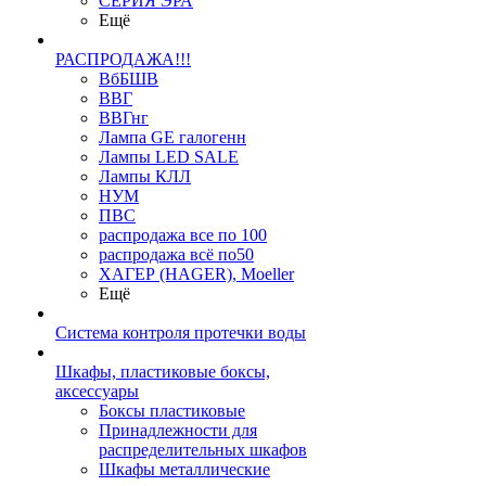
СЕРИЯ ЭРА
Ещё
РАСПРОДАЖА!!!
ВбБШВ
ВВГ
ВВГнг
Лампа GE галогенн
Лампы LED SALE
Лампы КЛЛ
НУМ
ПВС
распродажа все по 100
распродажа всё по50
ХАГЕР (HAGER), Moeller
Ещё
Система контроля протечки воды
Шкафы, пластиковые боксы,
аксессуары
Боксы пластиковые
Принадлежности для
распределительных шкафов
Шкафы металлические