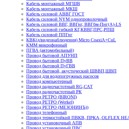
Кабель монтажный МГШВ
Кабель монтажный МКШ
Кабель силовой АВВГ ГОСТ
Кабель силовой NYM однопроволочный
Кабель силовой ВВГ, ВВГнг, ВВГбм-Пнг(А)-LS
Кабель силовой гибкий КГ,КВВГ,ПРС,РПШ
Кабель силовой ППГнг
КВК(д/видеонаблюдения) Micro CoaxiA+CuL
КММ микрофонный
ПГВА (автомобильный)
Провод бытовой АПУНП
Провод бытовой ПуВВ
Провод бытовой ПуГВВ
Провод бытовой, акустический ШВВП,ШВП
Провод для водопогружных насосов
Провод компьютерный
Провод радиочастотный RG,САТ
Провод радиочастотный РК
Провод РЕТРО (BIRONI)
Провод РЕТРО (Werkel)
Провод РЕТРО (МЕЗОНИНЪ))
Провод телефонный
Провод термостойкий ПВКВ, ПРКА, OLFLEX HE
Провод установочный АПВ
Провод установочный ПВС