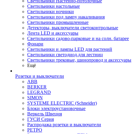
Светильники Настенно-потолочные
Светильники настольные
Светильники ночники
Светильники под лампу накаливания
Светильники промышленные
Детекторы, выключатели светоконтрольные
Лента LED и аксессуары
Светильники садово-парковые и на солн. батарее
Фонари
Светильники и лампы LED для растений
Светильники светодиод.для лестниц
Светильники трековые, шинопровод и аксессуары
Ещё
Розетки и выключатели
ABB
BERKER
LEGRAND
SIMON
SYSTEME ELECTRIC (Schneider)
Блоки электроустановочные
Веркель Швеция
ГУСИ Серия
Распродажа розетки и выключатели
РЕТРО