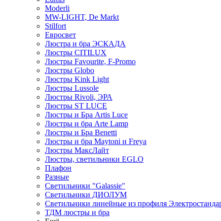
Moderli
MW-LIGHT, De Markt
Stilfort
Евросвет
Люстра и бра ЭСКАДА
Люстры CITILUX
Люстры Favourite, F-Promo
Люстры Globo
Люстры Kink Light
Люстры Lussole
Люстры Rivoli, ЭРА
Люстры ST LUCE
Люстры и Бра Artis Luce
Люстры и бра Arte Lamp
Люстры и Бра Benetti
Люстры и бра Maytoni и Freya
Люстры МаксЛайт
Люстры, светильники EGLO
Плафон
Разные
Светильники "Galassie"
Светильники ДИОЛУМ
Светильники линейные из профиля Электростандар
ТДМ люстры и бра