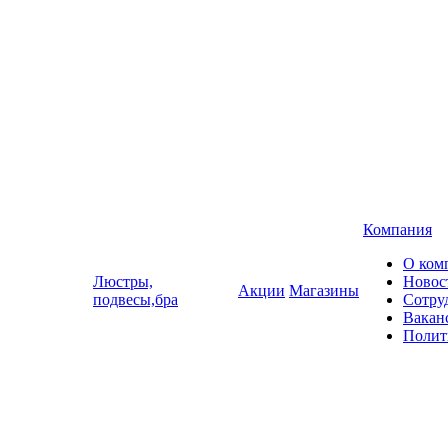
Компания
О ком
Люстры,
Новос
Акции
Магазины
подвесы,бра
Сотру
Вакан
Полит