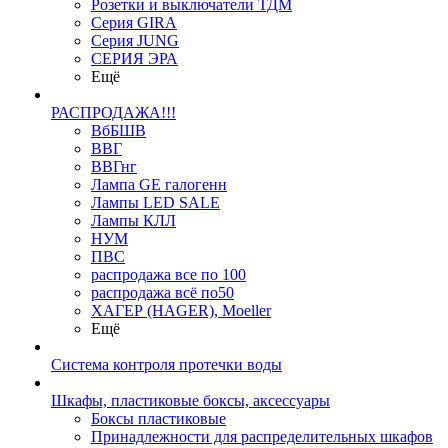
Розетки и выключатели ТДМ
Серия GIRA
Серия JUNG
СЕРИЯ ЭРА
Ещё
РАСПРОДАЖА!!!
ВбБШВ
ВВГ
ВВГнг
Лампа GE галогенн
Лампы LED SALE
Лампы КЛЛ
НУМ
ПВС
распродажа все по 100
распродажа всё по50
ХАГЕР (HAGER), Moeller
Ещё
Система контроля протечки воды
Шкафы, пластиковые боксы, аксессуары
Боксы пластиковые
Принадлежности для распределительных шкафов