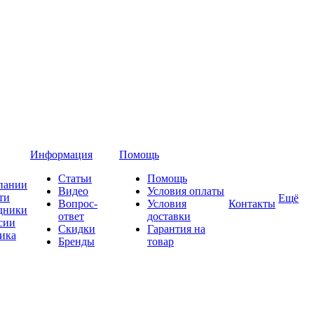
Информация
Помощь
Статьи
Помощь
пании
Видео
Условия оплаты
ти
Ещё
Вопрос-
Условия
Контакты
дники
ответ
доставки
сии
Скидки
Гарантия на
ика
Бренды
товар