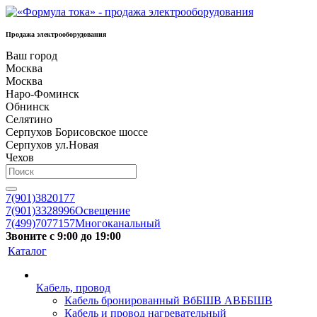
Продажа электрооборудования
Ваш город
Москва
Москва
Наро-Фоминск
Обнинск
Селятино
Серпухов Борисовское шоссе
Серпухов ул.Новая
Чехов
7(901)3820177
7(901)3328996
Освещение
7(499)7077157
Многоканальный
Звоните с 9:00 до 19:00
Каталог
Кабель, провод
Кабель бронированный ВбБШВ АВББШВ
Кабель и провод нагревательный