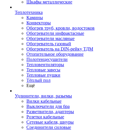
Шкафы металлические
Теплотехника
Камины
Конвекторы
Обогрев труб, кровли, водостоков
Обогреватели инфрактасные
Обогреватели масляные
Обогреватель газовый
Обогреватель на DIN-рейку ТДМ
Отопительное оборудование
Полотенцесушители
Тепловентиляторы
Тепловые завесы
Тепловые пушки
Тёплый пол
Ещё
Удлинители, вилки, разьемы
Вилки кабельные
Выключатели для бра
Разветвители, адаптеры
Розетки кабельные
Сетевые кабеля, шнуры
Соединители силовые